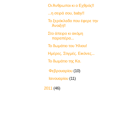
Οι Άνθρωποι κι ο Εχθρός!!
...η σειρά σου, baby!!
Το ξερόκλαδο που έφερε την
Άνοιξη!!
Στο άπειρο κι ακόμη
παραπέρα...
Το δωμάτιο του Ήλιου!
Ημέρες. Στιγμές. Εικόνες...
Το δωμάτιο της Κα.
►
Φεβρουαρίου
(10)
►
Ιανουαρίου
(11)
►
2011
(46)