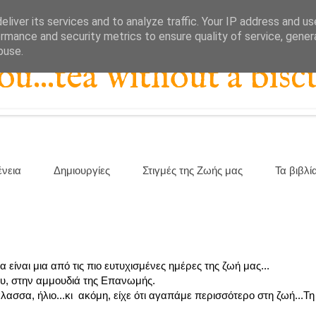
liver its services and to analyze traffic. Your IP address and u
rmance and security metrics to ensure quality of service, gene
buse.
...tea without a biscu
ένεια
Δημιουργίες
Στιγμές της Ζωής μας
Τα βιβλί
 είναι μια από τις πιο ευτυχισμένες ημέρες της ζωή μας...
υ, στην αμμουδιά της Επανωμής.
λασσα, ήλιο...κι ακόμη, είχε ότι αγαπάμε περισσότερο στη ζωή...Τη