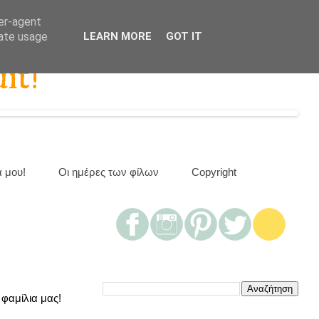
ser-agent
rate usage
LEARN MORE
GOT IT
it!
α μου!
Οι ημέρες των φίλων
Copyright
 φαμίλια μας!