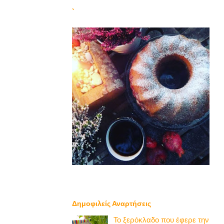
`
Δημοφιλείς Αναρτήσεις
Το ξερόκλαδο που έφερε την