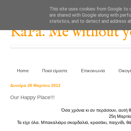
This site uses cookies from Google to de
are shared with Google along with perfo
statistics, and to detect and address a
KaPa. Me without you
Home
Ποιοί είμαστε
Επικοινωνία
Οικογ
Δευτέρα 26 Μαρτίου 2012
Our Happy Place!!!
Όσα χρόνια κι αν περάσουν, αυτή θα
25η Μαρτίο
Τα είχε όλα. Μπακαλιάρο σκορδαλιά, κρασάκι, παιχνίδι, θά