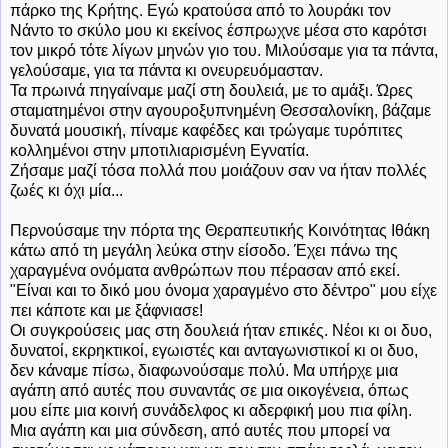
πάρκο της Κρήτης. Εγώ κρατούσα από το λουράκι τον
Νάντο το σκύλο μου κι εκείνος έσπρωχνε μέσα στο καρότσι
τον μικρό τότε λίγων μηνών γιο του. Μιλούσαμε για τα πάντα,
γελούσαμε, για τα πάντα κι ονευρευόμασταν.
Τα πρωινά πηγαίναμε μαζί στη δουλειά, με το αμάξι. Ώρες
σταματημένοι στην αγουροξυπνημένη Θεσσαλονίκη, βάζαμε
δυνατά μουσική, πίναμε καφέδες και τρώγαμε τυρόπιτες
κολλημένοι στην μποτιλιαρισμένη Εγνατία.
Ζήσαμε μαζί τόσα πολλά που μοιάζουν σαν να ήταν πολλές
ζωές κι όχι μία...
Περνούσαμε την πόρτα της Θεραπευτικής Κοινότητας Ιθάκη
κάτω από τη μεγάλη λεύκα στην είσοδο. Έχει πάνω της
χαραγμένα ονόματα ανθρώπων που πέρασαν από εκεί.
"Είναι και το δικό μου όνομα χαραγμένο στο δέντρο" μου είχε
πει κάποτε και με ξάφνιασε!
Οι συγκρούσεις μας στη δουλειά ήταν επικές. Νέοι κι οι δυο,
δυνατοί, εκρηκτικοί, εγωιστές και ανταγωνιστικοί κι οι δυο,
δεν κάναμε πίσω, διαφωνούσαμε πολύ. Μα υπήρχε μια
αγάπη από αυτές που συναντάς σε μια οικογένεια, όπως
μου είπε μια κοινή συνάδελφος κι αδερφική μου πια φίλη.
Μια αγάπη και μια σύνδεση, από αυτές που μπορεί να