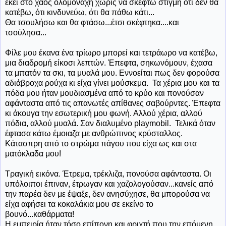
εκεί στο χάος ολομόναχη χωρίς να σκεφτώ στιγμή ότι δεν θα
κατέβω, ότι κινδυνεύω, ότι θα πάθω κάτι...
Θα τσουλήσω και θα φτάσω...έτσι σκέφτηκα....και
τσούλησα...
Φίλε μου έκανα ένα τρίωρο μπορεί και τετράωρο να κατέβω,
μια διαδρομή είκοσι λεπτών. Έπεφτα, σηκωνόμουν, έχασα
τα μπατόν τα σκι, τα μυαλά μου. Εννοείται πως δεν φορούσα
αδιάβροχα ρούχα κι είχα γίνει μούσκεμα. Τα χέρια μου και τα
πόδα μου ήταν μουδιασμένα από το κρύο και πονούσαν
αφάνταστα από τις απανωτές απίθανες σαβούρντες. Έπεφτα
κι άκουγα την εσωτερική μου φωνή. Αλλού χέρια, αλλού
πόδια, αλλού μυαλά. Σαν διαλυμένο playmobil. Τελικά όταν
έφτασα κάτω έμοιαζα με ανθρώπινος κρύσταλλος.
Κάτασπρη από το στρώμα πάγου που είχα ως και στα
ματόκλαδα μου!
Τραγική εικόνα. Έτρεμα, τρέκλιζα, πονούσα αφάνταστα. Οι
υπόλοιποι έπιναν, έτρωγαν και χαζολογούσαν...κανείς από
την παρέα δεν με έψαξε, δεν ανησύχησε, θα μπορούσα να
είχα αφήσει τα κοκαλάκια μου σε εκείνο το
βουνό...καθάρματα!
Η εμπειρία ήταν τόσο επίπονη και φριχτή που την επόμενη