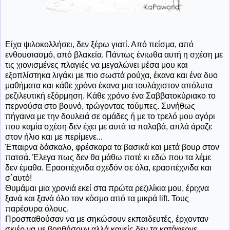
Είχα ψιλοκολλήσει, δεν ξέρω γιατί. Από πείσμα, από
ενθουσιασμό, από βλακεία. Πάντως ένιωθα αυτή η σχέση με
τις χιονισμένες πλαγιές να μεγαλώνει μέσα μου και
εξοπλίστηκα λιγάκι με πιο σωστά ρούχα, έκανα και ένα δυο
μαθήματα και κάθε χρόνο έκανα μια τουλάχιστον απόλυτα
ρεζιλευτική εξόρμηση. Κάθε χρόνο ένα Σαββατοκύριακο το
περνούσα στο βουνό, τρώγοντας τούμπες. Συνήθως
πήγαινα με την δουλειά σε ομάδες ή με το τρελό μου αγόρι
που καμία σχέση δεν έχει με αυτά τα παλαβά, απλά άραζε
στον ήλιο και με περίμενε...
Έπαιρνα δάσκαλο, φρέσκαρα τα βασικά και μετά βουρ στον
πατσά. Έλεγα πως δεν θα μάθω ποτέ κι εδώ που τα λέμε
δεν έμαθα. Ερασιτέχνιδα σχεδόν σε όλα, ερασιτέχνιδα και
σ΄αυτό!
Θυμάμαι μια χρονιά εκεί στα πρώτα ρεζιλίκια μου, έριχνα
ξανά και ξανά όλο τον κόσμο από τα μικρά lift. Τους
παρέσυρα όλους.
Προσπαθούσαν να με σηκώσουν εκπαιδευτές, έρχονταν
σκιέρ να με βοηθήσουν αλλά κανείς δεν τα κατάφερνε.