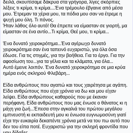
δειλά, σκουπίσαμε δάκρυα στα γρήγορα, λίγες σκόρπιες
λέξεις τι κρίμα, τι κρίμα....Ένα τρέμουλο έβγαινε από μέσα
μου. Έτρεμαν τα χέρια μου, τα πόδια μου σαν να έτρεμε η
ψυχή μου όλη. Τι πόνος.
Ήταν λάθος όλο αυτό! Θα έπρεπε να είμασταν σε γιορτή, μα
είμασταν σε ένα αντίο...Τι κρίμα, Θεέ μου, τι κρίμα...
Ένα δυνατό χειροκρότημα...Ένα αγέρωχο δυνατό
χειροκρότημα σαν ένα ταπεινό ευχαριστώ, για όλα όσα
έδωσε. Για τις στιγμές, για την βοήθεια. Για το έργο. Για την
αφοσίωση του...για τα γέλια και τα κλάματα, για όλα...
Αυτό έμεινε λοιπόν. Ένα δυνατό χειροκρότημα σε μια κρύα
ημέρα ενός σκληρού Φλεβάρη...
Είδα ανθρώπους που αγαπώ και τους χαιρέτησα με αγάπη.
Είδα ανθρώπους που είχα χρόνια να δω και μου είχαν
λείψει. Είδα ανθρώπους καθαρούς που με έκαναν
περήφανη. Είδα ανθρώπους που μας ένωσε ο θάνατος κι η
μάχη για ζωή...Έπεσα στην αγκαλιά του πρώτου μεγάλου
εμπνευστή κι εκπαιδευτή μου κι ένιωσα ευγνωμοσύνη γιατί
είχα την ευκαιρία δεκαπέντε χρόνια μετά να του πω αυτό που
δεν του είπα ποτέ. Ευχαριστώ για την σκληρή φροντίδα που
μου δίδαξες...