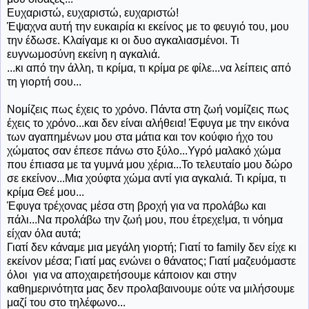
Ευχαριστώ, ευχαριστώ, ευχαριστώ!
Έψαχνα αυτή την ευκαιρία κι εκείνος με το φευγιό του, μου
την έδωσε. Κλαίγαμε κι οι δυο αγκαλιασμένοι. Τι
ευγνωμοσύνη εκείνη η αγκαλιά.
...κι από την άλλη, τι κρίμα, τι κρίμα ρε φίλε...να λείπεις από
τη γιορτή σου...
Νομίζεις πως έχεις το χρόνο. Πάντα στη ζωή νομίζεις πως
έχεις το χρόνο...και δεν είναι αλήθεια! Έφυγα με την εικόνα
των αγαπημένων μου στα μάτια και τον κούφιο ήχο του
χώματος σαν έπεσε πάνω στο ξύλο...Υγρό μαλακό χώμα
που έπιασα με τα γυμνά μου χέρια...Το τελευταίο μου δώρο
σε εκείνον...Μια χούφτα χώμα αντί για αγκαλιά. Τι κρίμα, τι
κρίμα Θεέ μου...
Έφυγα τρέχονας μέσα στη βροχή για να προλάβω και
πάλι...Να προλάβω την ζωή μου, που έτρεχε!μα, τι νόημα
είχαν όλα αυτά;
Γιατί δεν κάναμε μια μεγάλη γιορτή; Γιατί το family δεν είχε κι
εκείνον μέσα; Γιατί μας ενώνει ο θάνατος; Γιατί μαζευόμαστε
όλοι για να αποχαιρετήσουμε κάποιον και στην
καθημερινότητα μας δεν προλαβαινουμε ούτε να μιλήσουμε
μαζί του στο τηλέφωνο...