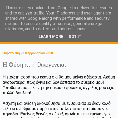
This site uses cookies from Google to deliver its services
KaPa. Me without you...tea
and to analyze traffic. Your IP address and user-agent are
shared with Google along with performance and security
without a biscuit!
metrics to ensure quality of service, generate usage
statistics, and to detect and address abuse.
LEARN MORE
GOT IT
▼
Παρασκευή 23 Φεβρουαρίου 2018
Η Φύση κι η Οικογένεια.
Η πρώτη φορά που έκανα σκι θα μου μείνει αξέχαστη. Ακόμη
αναρωτιέμαι πως έγινε και δεν έσπασα το σβέρκο μου!
Υποθέτω πως εκείνη την ημέρα ο φύλακας άγγελος μου είχε
πολλή δουλειά!
Άσχετη και ανίδεη ακολούθησα με ενθουσιασμό έναν καλό
φίλο κι ανεβήκαμε παρέα στην μπλε πίστα στα τρία πέντε
πηγάδια. Εκείνος δεινός σκιέρ εξαφανίστηκε κι έμεινα εγώ