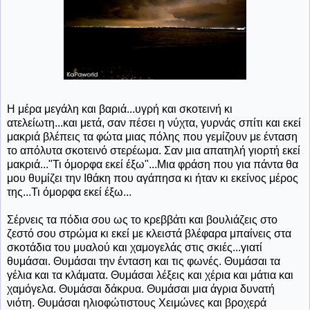
Η μέρα μεγάλη και βαριά...υγρή και σκοτεινή κι
ατελείωτη...και μετά, σαν πέσει η νύχτα, γυρνάς σπίτι και εκεί
μακριά βλέπεις τα φώτα μιας πόλης που γεμίζουν με ένταση
το απόλυτα σκοτεινό στερέωμα. Σαν μια απατηλή γιορτή εκεί
μακριά..."Τι όμορφα εκεί έξω"...Μια φράση που για πάντα θα
μου θυμίζει την Ιθάκη που αγάπησα κι ήταν κι εκείνος μέρος
της...Τι όμορφα εκεί έξω...
Σέρνεις τα πόδια σου ως το κρεββάτι και βουλιάζεις στο
ζεστό σου στρώμα κι εκεί με κλειστά βλέφαρα μπαίνεις στα
σκοτάδια του μυαλού και χαμογελάς στις σκιές...γιατί
θυμάσαι. Θυμάσαι την ένταση και τις φωνές. Θυμάσαι τα
γέλια και τα κλάματα. Θυμάσαι λέξεις και χέρια και μάτια και
χαμόγελα. Θυμάσαι δάκρυα. Θυμάσαι μια άγρια δυνατή
νιότη. Θυμάσαι ηλιοφώτιστους Χειμώνες και βροχερά