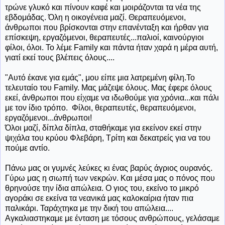
τρώνε γλυκό και πίνουν καφέ και μοιράζονται τα νέα της
εβδομάδας. Όλη η οικογένεια μαζί. Θεραπευόμενοι,
άνθρωποι που βρίσκονται στην επανένταξη και ήρθαν για
επίσκεψη, εργαζόμενοι, θεραπευτές...παλιοί, καινούργιοι
φίλοι, όλοι. Το λέμε Family και πάντα ήταν χαρά η μέρα αυτή,
γιατί εκεί τους βλέπεις όλους....
"Αυτό έκανε για εμάς", μου είπε μια λατρεμένη φίλη.Το
τελευταίο του Family. Μας μάζεψε όλους. Μας έφερε όλους
εκεί, άνθρωποι που είχαμε να ιδωθούμε για χρόνια...και πάλι
με τον ίδιο τρόπο. Φίλοι, θεραπευτές, θεραπευόμενοι,
εργαζόμενοι...άνθρωποι!
Όλοι μαζί, δίπλα δίπλα, σταθήκαμε για εκείνον εκεί στην
ψιχάλα του κρύου Φλεβάρη, Τρίτη και δεκατρείς για να του
πούμε αντίο.
Πάνω μας οι γυμνές λεύκες κι ένας βαρύς άγριος ουρανός.
Γύρω μας η σιωπή των νεκρών. Και μέσα μας ο πόνος που
θρηνούσε την ίδια απώλεια. Ο γιος του, εκείνο το μικρό
αγοράκι σε εκείνα τα νεανικά μας καλοκαίρια ήταν πια
παλικάρι. Ταράχτηκα με την δική του απώλεια....
Αγκαλιαστηκαμε με ένταση με τόσους ανθρώπους, γελάσαμε