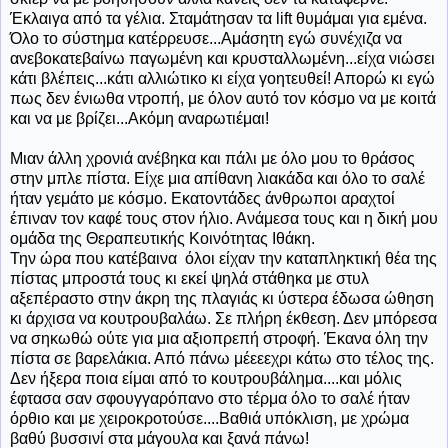
Έκλαιγα από τα γέλια. Σταμάτησαν τα lift θυμάμαι για εμένα.
Όλο το σύστημα κατέρρευσε...Αμάσητη εγώ συνέχιζα να
ανεβοκατεβαίνω παγωμένη και κρυσταλλωμένη...είχα νιώσει
κάτι βλέπεις...κάτι αλλιώτικο κι είχα γοητευθεί! Απορώ κι εγώ
πως δεν ένιωθα ντροπή, με όλον αυτό τον κόσμο να με κοιτά
και να με βρίζει...Ακόμη αναρωτιέμαι!
Μιαν άλλη χρονιά ανέβηκα και πάλι με όλο μου το θράσος
στην μπλε πίστα. Είχε μια απίθανη λιακάδα και όλο το σαλέ
ήταν γεμάτο με κόσμο. Εκατοντάδες άνθρωποι αραχτοί
έπιναν τον καφέ τους στον ήλιο. Ανάμεσα τους και η δική μου
ομάδα της Θεραπευτικής Κοινότητας Ιθάκη.
Την ώρα που κατέβαινα όλοι είχαν την καταπληκτική θέα της
πίστας μπροστά τους κι εκεί ψηλά στάθηκα με στυλ
αξεπέραστο στην άκρη της πλαγιάς κι ύστερα έδωσα ώθηση
κι άρχισα να κουτρουβαλάω. Σε πλήρη έκθεση. Δεν μπόρεσα
να σηκωθώ ούτε για μια αξιοπρεπή στροφή. Έκανα όλη την
πίστα σε βαρελάκια. Από πάνω μέεεεχρι κάτω στο τέλος της.
Δεν ήξερα ποια είμαι από το κουτρουβάλημα....και μόλις
έφτασα σαν σφουγγαρόπανο στο τέρμα όλο το σαλέ ήταν
όρθιο και με χειροκροτούσε....Βαθιά υπόκλιση, με χρώμα
βαθύ βυσσινί στα μάγουλα και ξανά πάνω!