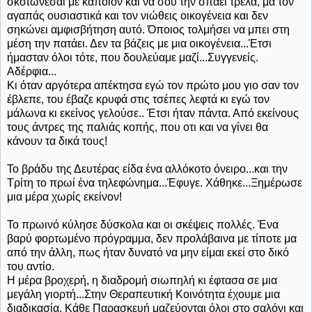
σκοτώνεσαι με κάποιον και να σου την σπάει τρελά, μα τον
αγαπάς ουσιαστικά και τον νιώθεις οικογένεια και δεν
σηκώνει αμφισβήτηση αυτό. Όποιος τολμήσει να μπει στη
μέση την πατάει. Δεν τα βάζεις με μια οικογένεια...Έτσι
ήμασταν όλοι τότε, που δουλεύαμε μαζί...Συγγενείς.
Αδέρφια...
Κι όταν αργότερα απέκτησα εγώ τον πρώτο μου γιο σαν τον
έβλεπε, του έβαζε κρυφά στις τσέπες λεφτά κι εγώ τον
μάλωνα κι εκείνος γελούσε.. Έτσι ήταν πάντα. Από εκείνους
τους άντρες της παλιάς κοπής, που οτι και να γίνει θα
κάνουν τα δικά τους!
Το βράδυ της Δευτέρας είδα ένα αλλόκοτο όνειρο...και την
Τρίτη το πρωί ένα τηλεφώνημα...Έφυγε. Χάθηκε...Ξημέρωσε
μια μέρα χωρίς εκείνον!
Το πρωινό κύλησε δύσκολα και οι σκέψεις πολλές. Ένα
βαρύ φορτωμένο πρόγραμμα, δεν προλάβαινα με τίποτε μα
από την άλλη, πως ήταν δυνατό να μην είμαι εκεί στο δικό
του αντίο.
Η μέρα βροχερή, η διαδρομή σιωπηλή κι έφτασα σε μια
μεγάλη γιορτή...Στην Θεραπευτική Κοινότητα έχουμε μια
διαδικασία. Κάθε Παρασκευή μαζεύονται όλοι στο σαλόνι και