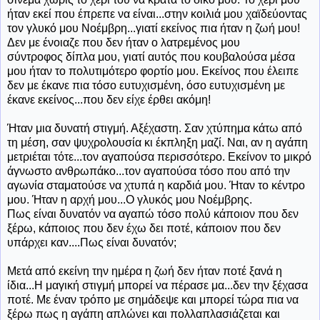
ήταν εκεί που έπρεπε να είναι...στην κοιλιά μου χαϊδεύοντας
τον γλυκό μου Νοέμβρη...γιατί εκείνος πια ήταν η ζωή μου!
Δεν με ένοιαζε που δεν ήταν o λατρεμένος μου
σύντροφος δίπλα μου, γιατί αυτός που κουβαλούσα μέσα
μου ήταν το πολυτιμότερο φορτίο μου. Εκείνος που έλειπε
δεν με έκανε πια τόσο ευτυχισμένη, όσο ευτυχισμένη με
έκανε εκείνος...που δεν είχε έρθει ακόμη!
Ήταν μια δυνατή στιγμή. Αξέχαστη. Σαν χτύπημα κάτω από
τη μέση, σαν ψυχρολουσία κι έκπληξη μαζί. Ναι, αν η αγάπη
μετριέται τότε...τον αγαπούσα περισσότερο. Εκείνον το μικρό
άγνωστο ανθρωπάκο...τον αγαπούσα τόσο που από την
αγωνία σταματούσε να χτυπά η καρδιά μου. Ήταν το κέντρο
μου. Ήταν η αρχή μου...Ο γλυκός μου Νοέμβρης.
Πως είναι δυνατόν να αγαπώ τόσο πολύ κάποιον που δεν
ξέρω, κάποιος που δεν έχω δει ποτέ, κάποιον που δεν
υπάρχει καν....Πως είναι δυνατόν;
Μετά από εκείνη την ημέρα η ζωή δεν ήταν ποτέ ξανά η
ίδια...Η μαγική στιγμή μπορεί να πέρασε μα...δεν την ξέχασα
ποτέ. Με έναν τρόπο με σημάδεψε και μπορεί τώρα πια να
ξέρω πως η αγάπη απλώνει και πολλαπλασιάζεται και