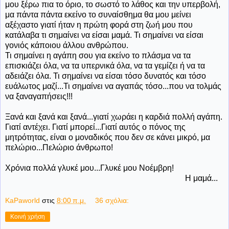
μου ξέρω πια το όριο, το σωστό το λάθος και την υπερβολή,
μα πάντα πάντα εκείνο το συναίσθημα θα μου μείνει
αξέχαστο γιατί ήταν η πρώτη φορά στη ζωή μου που
κατάλαβα τι σημαίνει να είσαι μαμά. Τι σημαίνει να είσαι
γονιός κάποιου άλλου ανθρώπου.
Τι σημαίνει η αγάπη σου για εκείνο το πλάσμα να τα
επισκιάζει όλα, να τα υπερνικά όλα, να τα γεμίζει ή να τα
αδειάζει όλα. Τι σημαίνει να είσαι τόσο δυνατός και τόσο
ευάλωτος μαζί...Τι σημαίνει να αγαπάς τόσο...που να τολμάς
να ξαναγαπήσεις!!!
Ξανά και ξανά και ξανά...γιατί χωράει η καρδιά πολλή αγάπη.
Γιατί αντέχει. Γιατί μπορεί...Γιατί αυτός ο πόνος της
μητρότητας, είναι ο μοναδικός που δεν σε κάνει μικρό, μα
πελώριο...Πελώριο άνθρωπο!
Χρόνια πολλά γλυκέ μου...Γλυκέ μου Νοέμβρη!
Η μαμά...
KaPaworld
στις
8:00 π.μ.
36 σχόλια:
Κοινή χρήση