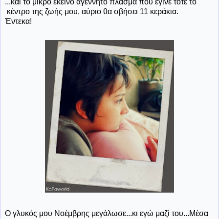
...και το μικρό εκείνο αγέννητο πλάσμα που έγινε τότε το
κέντρο της ζωής μου, αύριο θα σβήσει 11 κεράκια.
Έντεκα!
Ο γλυκός μου Νοέμβρης μεγάλωσε...κι εγώ μαζί του...Μέσα