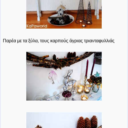
Παρέα με τα ξύλα, τους καρπούς άγριας τριανταφυλλιάς