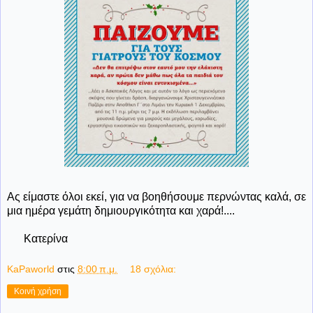
Ας είμαστε όλοι εκεί, για να βοηθήσουμε περνώντας καλά, σε
μια ημέρα γεμάτη δημιουργικότητα και χαρά!....
Κατερίνα
KaPaworld
στις
8:00 π.μ.
18 σχόλια:
Κοινή χρήση