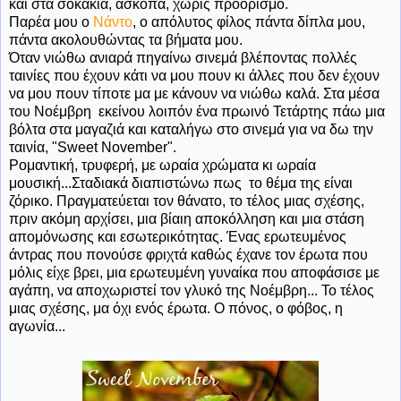
και στα σοκάκια, άσκοπα, χωρίς προορισμό.
Παρέα μου ο
Νάντο
, ο απόλυτος φίλος πάντα δίπλα μου,
πάντα ακολουθώντας τα βήματα μου.
Όταν νιώθω ανιαρά πηγαίνω σινεμά βλέποντας πολλές
ταινίες που έχουν κάτι να μου πουν κι άλλες που δεν έχουν
να μου πουν τίποτε μα με κάνουν να νιώθω καλά. Στα μέσα
του Νοέμβρη εκείνου λοιπόν ένα πρωινό Τετάρτης πάω μια
βόλτα στα μαγαζιά και καταλήγω στο σινεμά για να δω την
ταινία, "Sweet November".
Ρομαντική, τρυφερή, με ωραία χρώματα κι ωραία
μουσική...Σταδιακά διαπιστώνω πως το θέμα της είναι
ζόρικο. Πραγματεύεται τον θάνατο, το τέλος μιας σχέσης,
πριν ακόμη αρχίσει, μια βίαιη αποκόλληση και μια στάση
απομόνωσης και εσωτερικότητας. Ένας ερωτευμένος
άντρας που πονούσε φριχτά καθώς έχανε τον έρωτα που
μόλις είχε βρει, μια ερωτευμένη γυναίκα που αποφάσισε με
αγάπη, να αποχωριστεί τον γλυκό της Νοέμβρη... Το τέλος
μιας σχέσης, μα όχι ενός έρωτα. Ο πόνος, ο φόβος, η
αγωνία...