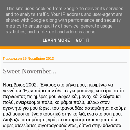
This site uses cookies from Google to deliver its services
KaPa. Me without you...tea
and to analyze traffic. Your IP address and user-agent are
shared with Google along with performance and security
without a biscuit!
metrics to ensure quality of service, generate usage
statistics, and to detect and address abuse.
LEARN MORE
GOT IT
▼
Παρασκευή 29 Νοεμβρίου 2013
Sweet November...
Νοέμβριος 2002. Έγκυος στο μήνα μου, περιμένω να
γεννήσω. Έχω πάρει την άδεια εγκυμοσύνης και είμαι σπίτι
περνώντας τις ημέρες μου νωχελικά, μοναχικά. Σκέφτομαι
πολύ, ονειρεύομαι πολύ, κοιμάμαι πολύ, μιλάω στον
αγέννητο γιο μου ώρες, του τραγουδάω ασταμάτητα, ακούμε
μαζί μουσική, ένα ακουστικό στην κοιλιά, ένα στο αυτί μου.
Διαβάζω ασταμάτητα, γράφω ασταμάτητα και περπατάω
ώρες ατελείωτες σιγοτραγουδώντας, δίπλα στην θάλασσα