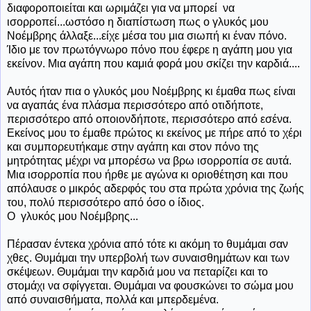
διαφοροποιείται και ωριμάζει για να μπορεί να
ισορροπεί...ωστόσο η διαπίστωση πως ο γλυκός μου
Νοέμβρης άλλαξε...είχε μέσα του μια σιωπή κι έναν πόνο.
Ίδιο με τον πρωτόγνωρο πόνο που έφερε η αγάπη μου για
εκείνον. Μια αγάπη που καμιά φορά μου σκίζει την καρδιά....
Αυτός ήταν πια ο γλυκός μου Νοέμβρης κι έμαθα πως είναι
να αγαπάς ένα πλάσμα περισσότερο από οτιδήποτε,
περισσότερο από οποιονδήποτε, περισσότερο από εσένα.
Εκείνος μου το έμαθε πρώτος κι εκείνος με πήρε από το χέρι
και συμπορευτήκαμε στην αγάπη και στον πόνο της
μητρότητας μέχρι να μπορέσω να βρω ισορροπία σε αυτά.
Μια ισορροπία που ήρθε με αγώνα κι οριοθέτηση και που
απόλαυσε ο μικρός αδερφός του στα πρώτα χρόνια της ζωής
του, πολύ περισσότερο από όσο ο ίδιος.
Ο γλυκός μου Νοέμβρης...
Πέρασαν έντεκα χρόνια από τότε κι ακόμη το θυμάμαι σαν
χθες. Θυμάμαι την υπερβολή των συναισθημάτων και των
σκέψεων. Θυμάμαι την καρδιά μου να πεταρίζει και το
στομάχι να σφίγγεται. Θυμάμαι να φουσκώνει το σώμα μου
από συναισθήματα, πολλά και μπερδεμένα.