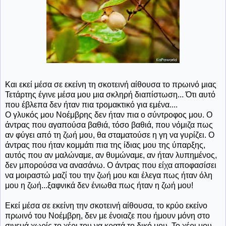
Και εκεί μέσα σε εκείνη τη σκοτεινή αίθουσα το πρωινό μιας
Τετάρτης έγινε μέσα μου μια σκληρή διαπίστωση... Ότι αυτό
που έβλεπα δεν ήταν πια τρομακτικό για εμένα....
Ο γλυκός μου Νοέμβρης δεν ήταν πια ο σύντροφος μου. Ο
άντρας που αγαπούσα βαθιά, τόσο βαθιά, που νόμιζα πως
αν φύγει από τη ζωή μου, θα σταματούσε η γη να γυρίζει. Ο
άντρας που ήταν κομμάτι πια της ίδιας μου της ύπαρξης,
αυτός που αν μαλώναμε, αν θυμώναμε, αν ήταν λυπημένος,
δεν μπορούσα να ανασάνω. Ο άντρας που είχα αποφασίσει
να μοιραστώ μαζί του την ζωή μου και έλεγα πως ήταν όλη
μου η ζωή...ξαφνικά δεν ένιωθα πως ήταν η ζωή μου!
Εκεί μέσα σε εκείνη την σκοτεινή αίθουσα, το κρύο εκείνο
πρωινό του Νοέμβρη, δεν με ένοιαζε που ήμουν μόνη στο
σινεμά χωρίς το χέρι του να κρατά το δικό μου. Το χέρι μου