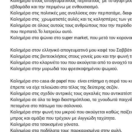
Καλημέρα στους απογευματινούς περιπάτους με το αγόρι μου 
εβδομάδα και την περιμένω με ενθουσιασμό.
Καλημέρα στις πολιτικές μας αναλύσεις σαν περπατάμε, διαφ
Καλημέρα στις χρωματιστές αυλές και τις καλησπέρες των γε
Καλημέρα σε όλους αυτούς τους ανθρώπους που την περίοδο τ
που περπατά.Το λατρεύω αυτό.
Καλημέρα στα ψώνια στο super market, που μετά τον κορονοιό
Καλημέρα στον ελληνικό απογευματινό μου καφέ του Σαββάτο
Καλημέρα στις βιντεοκλήσεις στους γονείς μου και την φωνή τη
Καλημέρα στο κλαρινέτο του που ακούγεται από το ανοιχτό τ
Καλημέρα στην μυρωδιά του φρεσκοψημένου ψωμιού.
Καλημέρα στο casa de papel που είναι επίσημα η σειρά του κ
έπρεπε να είχε τελειώσει στο τέλος της δεύτερης σεζόν.
Καλημέρα στις σχεδόν αντρικές τους αγκαλιές που αντικατέστη
Καλημέρα σε όλα τα lego διαστημόπλοια, τα χνουδωτά παιχνί
πεταμένα στο πάτωμα του σαλονιού.
Καλημέρα στην φωνή του μικρού που ακούγεται καθώς παίζει σ
μπρος και αμάξια που τρέχουν με ιλιγγιώδη ταχύτητα.
Καλημέρα στα τσακισμένα γόνατα.
Καλημέρα στα ποδήλατα τους παρκαρισμένα στην αυλή.