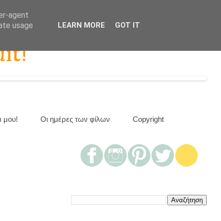
ser-agent
rate usage
LEARN MORE
GOT IT
it!
α μου!
Οι ημέρες των φίλων
Copyright