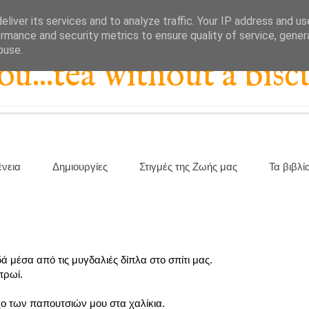
liver its services and to analyze traffic. Your IP address and u
rmance and security metrics to ensure quality of service, gene
buse.
...tea without a biscu
ένεια
Δημιουργίες
Στιγμές της Ζωής μας
Τα βιβλί
 μέσα από τις μυγδαλιές δίπλα στο σπίτι μας.
πρωί.
ο των παπουτσιών μου στα χαλίκια.