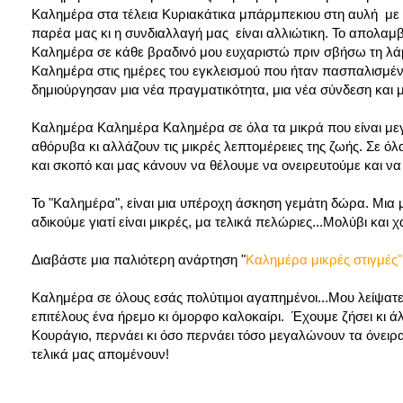
Καλημέρα στα τέλεια Κυριακάτικα μπάρμπεκιου στη αυλή με 
παρέα μας κι η συνδιαλλαγή μας είναι αλλιώτικη. Το απολαμ
Καλημέρα σε κάθε βραδινό μου ευχαριστώ πριν σβήσω τη λά
Καλημέρα στις ημέρες του εγκλεισμού που ήταν πασπαλισμέν
δημιούργησαν μια νέα πραγματικότητα, μια νέα σύνδεση και μ
Καλημέρα Καλημέρα Καλημέρα σε όλα τα μικρά που είναι μεγά
αθόρυβα κι αλλάζουν τις μικρές λεπτομέρειες της ζωής. Σε ό
και σκοπό και μας κάνουν να θέλουμε να ονειρευτούμε και ν
Το "Καλημέρα", είναι μια υπέροχη άσκηση γεμάτη δώρα. Μια 
αδικούμε γιατί είναι μικρές, μα τελικά πελώριες...Μολύβι και χ
Διαβάστε μια παλιότερη ανάρτηση "
Καλημέρα μικρές στιγμές"
Καλημέρα σε όλους εσάς πολύτιμοι αγαπημένοι...Μου λείψατε.
επιτέλους ένα ήρεμο κι όμορφο καλοκαίρι. Έχουμε ζήσει κι ά
Κουράγιο, περνάει κι όσο περνάει τόσο μεγαλώνουν τα όνειρα
τελικά μας απομένουν!
Κατερ