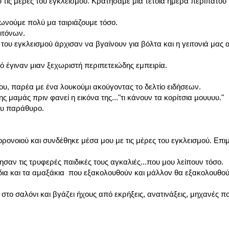
τις μέρες του εγκλεισμού. Κρατήσαμε μια τέτοια ημέρα περιπάτου
ωνούμε πολύ μα ταιριάζουμε τόσο.
ιτόνων.
ου εγκλεισμού άρχισαν να βγαίνουν για βόλτα και η γειτονιά μας
 έγιναν μιαν ξεχωριστή περιπετειώδης εμπειρία.
υ, παρέα με ένα λουκούμι ακούγοντας το δελτίο ειδήσεων.
ς μαμάς πριν φανεί η εικόνα της..."τι κάνουν τα κορίτσια μουυυυ."
ου παράθυρο.
ορονοιού και συνδέθηκε μέσα μου με τις μέρες του εγκλεισμού. Επ
σαν τις τρυφερές παιδικές τους αγκαλιές...που μου λείπουν τόσο.
δια και τα αμαξάκια που εξακολουθούν και μάλλον θα εξακολουθούν
το σαλόνι και βγάζει ήχους από εκρήξεις, ανατινάξεις, μηχανές π