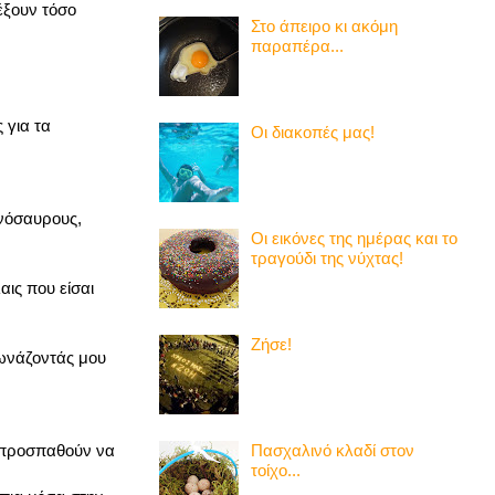
έξουν τόσο
Στο άπειρο κι ακόμη
παραπέρα...
 για τα
Οι διακοπές μας!
ινόσαυρους,
Οι εικόνες της ημέρας και το
τραγούδι της νύχτας!
αις που είσαι
Ζήσε!
φωνάζοντάς μου
Πασχαλινό κλαδί στον
ι προσπαθούν να
τοίχο...