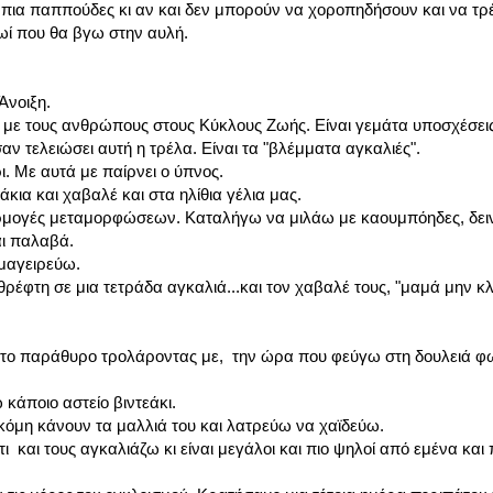
ι πια παππούδες κι αν και δεν μπορούν να χοροπηδήσουν και να τρ
ωί που θα βγω στην αυλή.
Άνοιξη.
ε τους ανθρώπους στους Κύκλους Ζωής. Είναι γεμάτα υποσχέσεις
αν τελειώσει αυτή η τρέλα. Είναι τα "βλέμματα αγκαλιές".
. Με αυτά με παίρνει ο ύπνος.
κια και χαβαλέ και στα ηλίθια γέλια μας.
εφαρμογές μεταμορφώσεων. Καταλήγω να μιλάω με καουμπόηδες, δε
αι παλαβά.
 μαγειρεύω.
ρέφτη σε μια τετράδα αγκαλιά...και τον χαβαλέ τους, "μαμά μην κλ
πό το παράθυρο τρολάροντας με, την ώρα που φεύγω στη δουλειά 
κάποιο αστείο βιντεάκι.
ακόμη κάνουν τα μαλλιά του και λατρεύω να χαϊδεύω.
 και τους αγκαλιάζω κι είναι μεγάλοι και πιο ψηλοί από εμένα κα