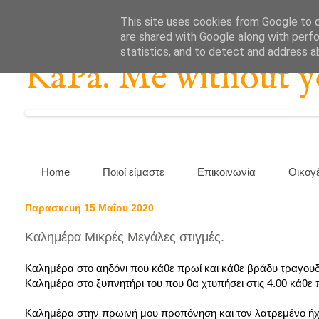
This site uses cookies from Google to de
are shared with Google along with perfo
statistics, and to detect and address a
KaPa. Me without you
Home
Ποιοί είμαστε
Επικοινωνία
Οικογ
Παρασκευή 15 Μαΐου 2020
Καλημέρα Μικρές Μεγάλες στιγμές.
Καλημέρα στο αηδόνι που κάθε πρωί και κάθε βράδυ τραγουδά
Καλημέρα στο ξυπνητήρι του που θα χτυπήσει στις 4.00 κάθε 
Καλημέρα στην πρωινή μου προπόνηση και τον λατρεμένο ήχ