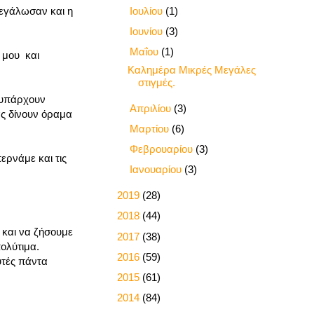
►
Ιουλίου
(1)
Μεγάλωσαν και η
►
Ιουνίου
(3)
▼
Μαΐου
(1)
 μου και
Καλημέρα Μικρές Μεγάλες
στιγμές.
 υπάρχουν
►
Απριλίου
(3)
ας δίνουν όραμα
►
Μαρτίου
(6)
►
Φεβρουαρίου
(3)
ερνάμε και τις
►
Ιανουαρίου
(3)
►
2019
(28)
►
2018
(44)
 και να ζήσουμε
►
2017
(38)
ολύτιμα.
►
2016
(59)
υτές πάντα
►
2015
(61)
►
2014
(84)