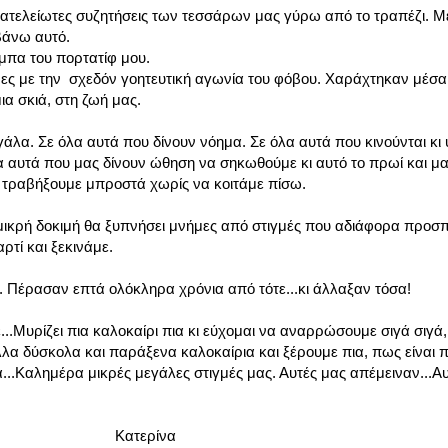
ατελείωτες συζητήσεις των τεσσάρων μας γύρω από το τραπέζι. 
βάνω αυτό.
μπα του πορτατίφ μου.
ες με την σχεδόν γοητευτική αγωνία του φόβου. Χαράχτηκαν μέσα
ια σκιά, στη ζωή μας.
λα. Σε όλα αυτά που δίνουν νόημα. Σε όλα αυτά που κινούνται κι
λα αυτά που μας δίνουν ώθηση να σηκωθούμε κι αυτό το πρωί και μ
α τραβήξουμε μπροστά χωρίς να κοιτάμε πίσω.
μικρή δοκιμή θα ξυπνήσει μνήμες από στιγμές που αδιάφορα προσπ
αρτί και ξεκινάμε.
. Πέρασαν επτά ολόκληρα χρόνια από τότε...κι άλλαξαν τόσα!
..Μυρίζει πια καλοκαίρι πια κι εύχομαι να αναρρώσουμε σιγά σιγά,
λλα δύσκολα και παράξενα καλοκαίρια και ξέρουμε πια, πως είναι π
...Καλημέρα μικρές μεγάλες στιγμές μας. Αυτές μας απέμειναν...Α
ίνα