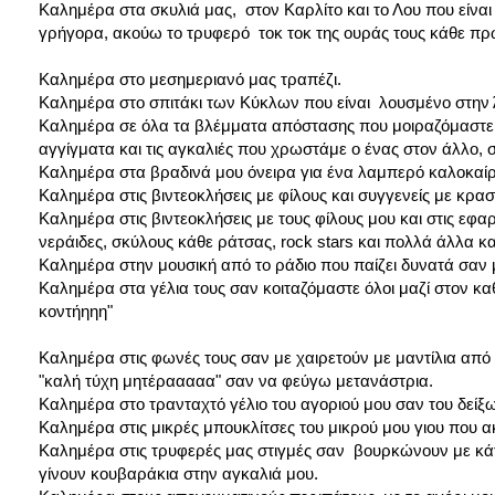
Καλημέρα στα σκυλιά μας, στον Καρλίτο και το Λου που είνα
γρήγορα, ακούω το τρυφερό τοκ τοκ της ουράς τους κάθε πρ
Καλημέρα στο μεσημεριανό μας τραπέζι.
Καλημέρα στο σπιτάκι των Κύκλων που είναι λουσμένο στην 
Καλημέρα σε όλα τα βλέμματα απόστασης που μοιραζόμαστε μ
αγγίγματα και τις αγκαλιές που χρωστάμε ο ένας στον άλλο, σ
Καλημέρα στα βραδινά μου όνειρα για ένα λαμπερό καλοκαίρι
Καλημέρα στις βιντεοκλήσεις με φίλους και συγγενείς με κρασά
Καλημέρα στις βιντεοκλήσεις με τους φίλους μου και στις 
νεράιδες, σκύλους κάθε ράτσας, rock stars και πολλά άλλα κ
Καλημέρα στην μουσική από το ράδιο που παίζει δυνατά σαν
Καλημέρα στα γέλια τους σαν κοιταζόμαστε όλοι μαζί στον καθ
κοντήηηη"
Καλημέρα στις φωνές τους σαν με χαιρετούν με μαντίλια α
"καλή τύχη μητέρααααα" σαν να φεύγω μετανάστρια.
Καλημέρα στο τρανταχτό γέλιο του αγοριού μου σαν του δείξω 
Καλημέρα στις μικρές μπουκλίτσες του μικρού μου γιου που 
Καλημέρα στις τρυφερές μας στιγμές σαν βουρκώνουν με κάτι
γίνουν κουβαράκια στην αγκαλιά μου.