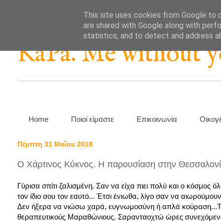
This site uses cookies from Google to de
are shared with Google along with perfo
statistics, and to detect and address a
KaPa. Me without you
Home
Ποιοί είμαστε
Επικοινωνία
Οικογ
Πέμπτη 31 Μαΐου 2018
Ο Χάρτινος Κύκνος. Η παρουσίαση στην Θεσσαλονί
Γύρισα σπίτι ζαλισμένη. Σαν να είχα πιει πολύ και ο κόσμος
τον ίδιο σου τον εαυτό... Έτσι ένιωθα, λίγο σαν να αιωρούμουν
Δεν ήξερα να νιώσω χαρά, ευγνωμοσύνη ή απλά κούραση...Το
θεραπευτικούς Μαραθώνιους. Σαρανταοχτώ ώρες συνεχόμενων