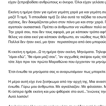
είχαν ξεπροβοδίσει ανθρώπους κι όνειρα. Όλοι είχαν γελάσει 
Εκείνη η ημέρα ήταν για εμένα γεμάτη χαρά μα και γεμάτη συ
μαζί! Τι τιμή. Τι σπουδαία τιμή! Σε όλα αυτά τα ταξίδια τα εσ
σχέσεις, δεν δοκιμάζονται μόνο στον πόνο μα και στην χαρά. 
αγαπούν ουσιαστικά. Πρέπει οι άνθρωποι να νιώθουν πολύ ασ
Την χαρά σου, που δεν τους αφορά, μα με κάποιον τρόπο αφ
θέλεις να είσαι εκεί για κάποιον άνθρωπο, αν νιώθεις πως θέλ
Πολλοί δεν ήταν εκεί, μα ήταν περισσότερο από όσο μπορού
Κι εκείνη η ημέρα...Ω τη ημέρα ήταν εκείνη. Μηνύματα. Τηλε
"είμαι εδώ", "θα είμαι μαζί σου", "αν αγχωθείς σκέψου εμάς τ
τότε λίγο πριν τον πρώτο Μαραθώνιο που έρχονταν τα μηνύμ
Έτσι ένιωθα τα μηνύματα σας κι αναρωτιόμουν πως μπορείτε..
Η μέρα αυτή είχε ένα ξεσήκωμα από την αρχή της. Μια ανασ
ένιωθα. Γύρω μου άνθρωποι. Με αγκάλιαζαν. Με φιλούσαν. Μ
Κι ύστερα ήρθε εκείνη και μου ψιθύρισε στο αυτί..."ενώνεις τη
Αυτό λοιπόν!