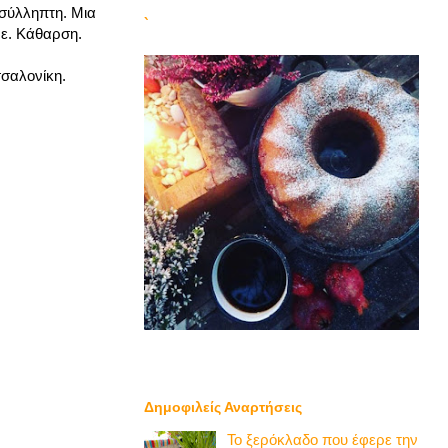
ασύλληπτη. Μια
`
με. Κάθαρση.
σαλονίκη.
Δημοφιλείς Αναρτήσεις
Το ξερόκλαδο που έφερε την