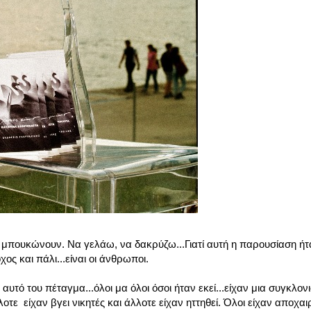
ουκώνουν. Να γελάω, να δακρύζω...Γιατί αυτή η παρουσίαση ήτα
χος και πάλι...είναι οι άνθρωποι.
υτό του πέταγμα...όλοι μα όλοι όσοι ήταν εκεί...είχαν μια συγκλονι
οτε είχαν βγει νικητές και άλλοτε είχαν ηττηθεί. Όλοι είχαν αποχαιρ