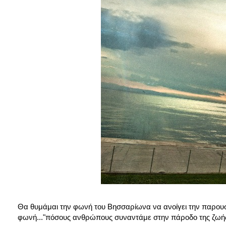
Θα θυμάμαι την φωνή του Βησσαρίωνα να ανοίγει την παρουσία
φωνή..."πόσους ανθρώπους συναντάμε στην πάροδο της ζωής 