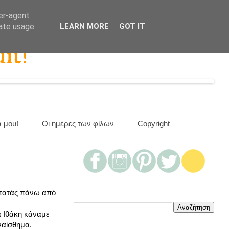
ser-agent
rate usage
LEARN MORE
GOT IT
it!
α μου!
Οι ημέρες των φίλων
Copyright
ερπατάς πάνω από
α Ιθάκη κάναμε
ναίσθημα.