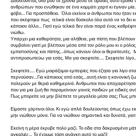
Δουλεύοντας όλα μου τα χρόνια μέσα σε ομάδες αυτό έμαθα να 
ανθρώπων που ενώθηκαν σε ένα κομμάτι χαρτί κι έγιναν μία. 
φόβο... Για προσπάθεια. Όλοι εκείνοι οι άνθρωποι που ήταν ε
που σκέφτηκα πως τελικά είναι δύσκολο όλα αυτά να τα δει καν
κάποιον άλλο... Γιατί εγώ τελικά δεν είναι παρά ένας καθρέ
νιώθω.
Υπάρχει μια καθαρότητα, μια αλήθεια, μια πίστη που βλέπουν
συμβαίνει γιατί με βλέπουν μέσα από τον ρόλο μου κι ο ρόλ
εμπιστοσύνης και πίστης...όπως κάνουν όλοι οι θεραπευτές. 
αντιπροσωπεύω για εσάς. Μα για σκεφτείτε.... Σκεφτείτε λίγο..
Σκεφτείτε.... Εγώ μοιράζομαι εμπειρίες που έζησα για λίγο στ
περνούσαν...Για κάποιους από εσάς...αυτή είναι η κανονική ζ
πολεμούν με θεριά καθημερινά. Άνθρωποι που αποχαιρέτησαν 
που για μια ζωή θα παραμείνουν γονείς παιδιών με ειδικές α
Πως μπορείτε να μην βλέπετε το μεγαλείο μέσα σας; Πως μπο
Είμαστε χάρτινοι όλοι. Κι εγώ απλά δουλεύοντας όπως έχω εκ
μην νιώθουν μόνα. Για να νιώθουν σημαντικά και δυνατά, γιατί
Εκείνη η μέρα έκρυβε πολύ μαζί. Το είδα στα δακρυσμένα μάτια
αγκαλιές... Το έχουμε τόση ανάγκη αυτό το μαζί!