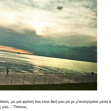
ση...με μια φράση που είναι δική μου μα με μ'ανατρίχιασε μέσα α
μας..." Πόσους;