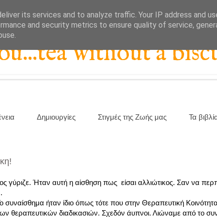
liver its services and to analyze traffic. Your IP address and u
rmance and security metrics to ensure quality of service, gene
buse.
...tea without a biscu
ένεια
Δημιουργίες
Στιγμές της Ζωής μας
Τα βιβλί
κη!
 όλος γύριζε. Ήταν αυτή η αίσθηση πως είσαι αλλιώτικος. Σαν να π
.
 συναίσθημα ήταν ίδιο όπως τότε που στην Θεραπευτική Κοινότητ
 θεραπευτικών διαδικασιών. Σχεδόν άυπνοι. Λιώναμε από το συ