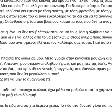
κάνω...Κι ο χάρτινος κύκνος μια ομάδα είναι τελικά. Ιστορίες δια
Μια ιστορία. Που μιλά για απομόνωση. Για διαφορετικότητα. Για απ
κεί μιλούσαν για εμένα με τόση αγάπη, με τόση φροντίδα, με τόση 
είς στον εαυτό του κι είναι ευκολότερο να τα δει και να τα αναγνω
φτης. Οι άνθρωποι μέσα μου βλέπουν κομμάτια τους που δεν τα ανα
 σε εμένα μα δεν την βλέπουν στον εαυτό τους. Μα η αλήθεια είναι
ος μου δεν είναι άλλος από το να ξεσηκώνω στους ανθρώπους συνα
Μέσα μου αγαπημένοι βλέπετε τον καλύτερο σας εαυτό. Γιατί αυτό 
.
α πλαίσια της δουλειάς μου. Μετά γύριζα στην κανονική μου ζωή κι 
ωή. Απέναντι μου στέκονται αληθινοί ήρωες και μαχητές της ζωής. 
παιδιά, που φροντίζουν γονείς ή συγγενείς, που διαγνώστηκαν με 
νάγκες που δεν θα μεγαλώσουν ποτέ....
ρείτε να μην το αναγνωρίζετε;
παιδευτεί, υπέροχα κυκλικά, έχω μάθει να μαζεύω αυτά τα χάρτινα 
 το μαζί είναι δύναμη!
.Το είδα στα σφιχτά δεμένα χέρια. Το είδα στα δυνατά γέλια και τι