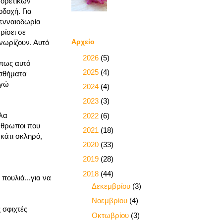
φορετικών
οδοχή. Για
γενναιοδωρία
ρίσει σε
Αρχείο
γνωρίζουν. Αυτό
►
2026
(5)
 πως αυτό
►
2025
(4)
ισθήματα
εγώ
►
2024
(4)
►
2023
(3)
όλα
►
2022
(6)
Άνθρωποι που
►
2021
(18)
κάτι σκληρό,
►
2020
(33)
►
2019
(28)
▼
2018
(44)
πουλιά...για να
►
Δεκεμβρίου
(3)
►
Νοεμβρίου
(4)
ς σφιχτές
►
Οκτωβρίου
(3)