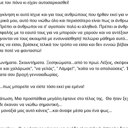
με τον πόνο κι είχαν αυτοσαρκασθεί!
γκίνηση κι αυτό ίσχυε και για τους ανθρώπους που ήρθαν εκεί για 
ωτερικά μου, αυτό που νιώθω όλο και περισσότερο είναι πως οι άνθρωπ
Πρέπει οι άνθρωποι να σ' αγαπούν πολύ κι αληθινά. Πρέπει οι άνθρ
φαλής με το εαυτό τους για να μπορούν να χαρούν και να αντέξου
ήνονται να τους ακουμπά με ενσυναίσθηση! πελώριο μάθημα αυτό.
εις να είσαι, βρίσκεις τελικά τον τρόπο να είσαι και δεν εννοώ βέβ
σα ποτέ να φανταστώ!
φωνήματα. Σκουντήματα. Ξεσηκώματα...από το πρωί. Λέξεις, σκέψει
ότε και χαλάρωσε", "να γελάς", " Λάμψε!", "κοίτα να το απολαύσεις"
ατα σαν βροχή γενναιοδωρίας.
.πως μπορείτε να είστε τόσο εκεί για εμένα!
τάτωση. Μια προσπάθεια μεγάλη έφτανε στο τέλος της. Θα ήταν ξε
ε έκαναν να νιώθω σημαντική...
ν μοναξιά μας αυτό κάνεις"...και άναψε μέσα μου ένα φως...