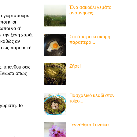
Ένα σακούλι γεμάτο
αναμνήσεις...
να γιορτάσουμε
οι κι οι
ωποι να σ'
ν την ξένη χαρά.
Στο άπειρο κι ακόμη
..καθώς αν
παραπέρα...
αια ως παρουσία!
Ζήσε!
ς, υπενθυμίσεις
. Ένιωσα όπως
Πασχαλινό κλαδί στον
τοίχο...
χωριστή. Το
Γεννήθηκα Γυναίκα.