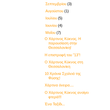
►
Σεπτεμβρίου
(3)
►
Αυγούστου
(1)
►
Ιουλίου
(5)
►
Ιουνίου
(4)
▼
Μαΐου
(7)
Ο Χάρτινος Κύκνος. Η
παρουσίαση στην
Θεσσαλονίκη!
Η επιστροφή του "13"!
Ο Χάρτινος Κύκνος στη
Θεσσαλονίκη
10 Χρόνια Σχολειό της
Φύσης!
Χάρτινα όνειρα....
Ο Χάρτινος Κύκνος ανοίγει
φτερά!!!
Ένα Ταξίδι...