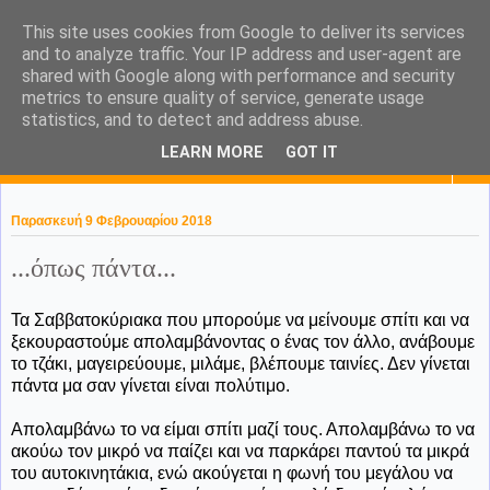
This site uses cookies from Google to deliver its services
KaPa. Me without you...tea
and to analyze traffic. Your IP address and user-agent are
shared with Google along with performance and security
without a biscuit!
metrics to ensure quality of service, generate usage
statistics, and to detect and address abuse.
LEARN MORE
GOT IT
▼
Παρασκευή 9 Φεβρουαρίου 2018
...όπως πάντα...
Τα Σαββατοκύριακα που μπορούμε να μείνουμε σπίτι και να
ξεκουραστούμε απολαμβάνοντας ο ένας τον άλλο, ανάβουμε
το τζάκι, μαγειρεύουμε, μιλάμε, βλέπουμε ταινίες. Δεν γίνεται
πάντα μα σαν γίνεται είναι πολύτιμο.
Απολαμβάνω το να είμαι σπίτι μαζί τους. Απολαμβάνω το να
ακούω τον μικρό να παίζει και να παρκάρει παντού τα μικρά
του αυτοκινητάκια, ενώ ακούγεται η φωνή του μεγάλου να