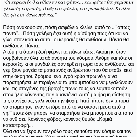
"Οι κερασιές θ ανθίσουν και φέτος… και φέτος θα γεμίσουν
γλυκούς καρπούς, άνθη και φύλλα, και μοσκοβολιά. Κι όλα
θα γίνουν όπως πάντα."
Πόση ανακούφιση, πόση ασφάλεια κλείνει αυτό το ..."όπως
πάντα"... Πόση γαλήνη έχει αυτή η αίσθηση πως ότι και να
γίνει στον κόσμο αυτό...οι κερασιές θα ανθίσουν. Πάντα θα
ανθίζουν. Πάντα...
Ακόμη κι όταν η ζωή φέρνει τα πάνω κάτω. Ακόμη κι όταν
συμβαίνουν όλα τα αδιανόητα του κόσμου. Ακόμη και τότε οι
κερασιές, κι οι μυγδαλιές σαν έρθει η ώρα τους ανθίζουν...και
γεμίζουν μαγεία τα μάτια ενός ανθρώπου που θα σταθεί εκεί
στην άκρη του δρόμου, ένα υγρό κρύο πρωινό για να
παρατηρήσει με περιέργεια τα μπουμπούκια να μεγαλώνουν
και τις σταγόνες της βροχής πάνω τους να λαμποκοπούν
στον ήλιο κάνοντας τα διαμαντένια. Αυτή μα ήρεμη αίσθηση
της συνέχειας, γαληνεύει την ψυχή. Γιατί τίποτε δεν μπορεί
να σταματήσει έναν σπόρο από το να σκάσει μέσα από τη
γη.Τίποτε δεν μπορεί να σταματήσει ένα μπουμπούκι από το
να ανθίσει. Κανένας φόβος, κανένας θυμός...Καμιά
καταστροφή...
Όλα σα να ξέρουν τον ρόλο τους σε τούτο τον κόσμο και τον