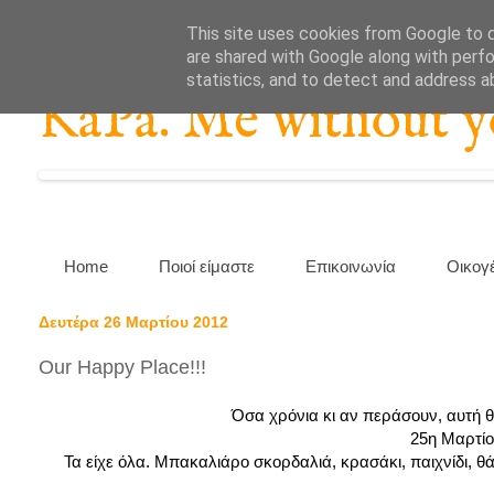
This site uses cookies from Google to de
are shared with Google along with perfo
statistics, and to detect and address a
KaPa. Me without you
Home
Ποιοί είμαστε
Επικοινωνία
Οικογ
Δευτέρα 26 Μαρτίου 2012
Our Happy Place!!!
Όσα χρόνια κι αν περάσουν, αυτή θα
25η Μαρτίο
Τα είχε όλα. Μπακαλιάρο σκορδαλιά, κρασάκι, παιχνίδι, θά