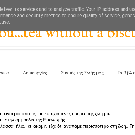
liver its services and to analyze traffic. Your IP address and u
rmance and security metrics to ensure quality of service, gene
buse.
...tea without a biscu
ένεια
Δημιουργίες
Στιγμές της Ζωής μας
Τα βιβλί
 είναι μια από τις πιο ευτυχισμένες ημέρες της ζωή μας...
υ, στην αμμουδιά της Επανωμής.
λασσα, ήλιο...κι ακόμη, είχε ότι αγαπάμε περισσότερο στη ζωή...Τη