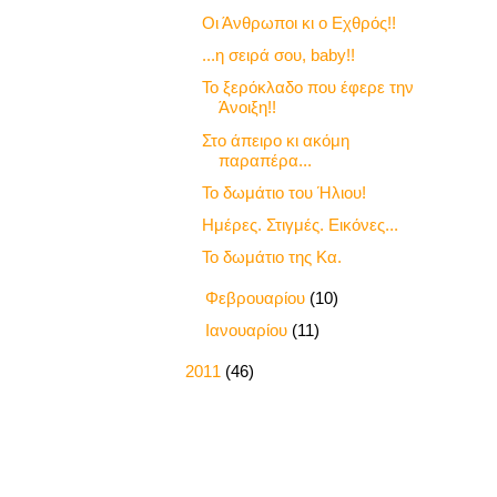
Οι Άνθρωποι κι ο Εχθρός!!
...η σειρά σου, baby!!
Το ξερόκλαδο που έφερε την
Άνοιξη!!
Στο άπειρο κι ακόμη
παραπέρα...
Το δωμάτιο του Ήλιου!
Ημέρες. Στιγμές. Εικόνες...
Το δωμάτιο της Κα.
►
Φεβρουαρίου
(10)
►
Ιανουαρίου
(11)
►
2011
(46)