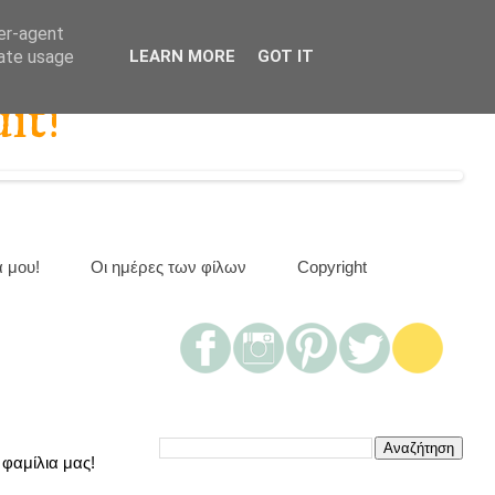
ser-agent
rate usage
LEARN MORE
GOT IT
it!
α μου!
Οι ημέρες των φίλων
Copyright
 φαμίλια μας!