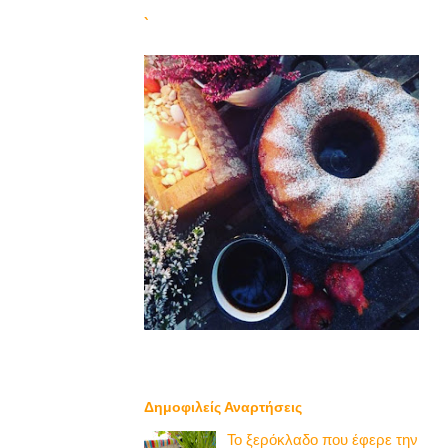
`
Δημοφιλείς Αναρτήσεις
Το ξερόκλαδο που έφερε την