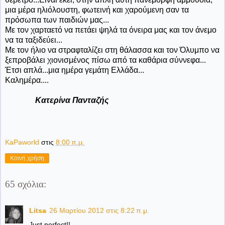
μια μέρα ηλιόλουστη, φωτεινή και χαρούμενη σαν τα
πρόσωπα των παιδιών μας...
Με τον χαρταετό να πετάει ψηλά τα όνειρα μας και τον άνεμο
να τα ταξιδεύει...
Με τον ήλιο να στραφταλίζει στη θάλασσα και τον Όλυμπο να
ξεπροβάλει χιονισμένος πίσω από τα καθάρια σύννεφα...
Έτσι απλά...μια ημέρα γεμάτη Ελλάδα...
Καλημέρα....
Κατερίνα Πανταζής
KaPaworld
στις
8:00 π.μ.
Κοινή χρήση
65 σχόλια:
Litsa
26 Μαρτίου 2012 στις 8:22 π.μ.
Just perfect!!