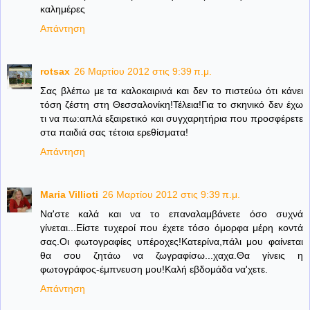
καλημέρες
Απάντηση
rotsax
26 Μαρτίου 2012 στις 9:39 π.μ.
Σας βλέπω με τα καλοκαιρινά και δεν το πιστεύω ότι κάνει
τόση ζέστη στη Θεσσαλονίκη!Τέλεια!Για το σκηνικό δεν έχω
τι να πω:απλά εξαιρετικό και συγχαρητήρια που προσφέρετε
στα παιδιά σας τέτοια ερεθίσματα!
Απάντηση
Maria Villioti
26 Μαρτίου 2012 στις 9:39 π.μ.
Να'στε καλά και να το επαναλαμβάνετε όσο συχνά
γίνεται...Είστε τυχεροί που έχετε τόσο όμορφα μέρη κοντά
σας.Οι φωτογραφίες υπέροχες!Κατερίνα,πάλι μου φαίνεται
θα σου ζητάω να ζωγραφίσω...χαχα.Θα γίνεις η
φωτογράφος-έμπνευση μου!Καλή εβδομάδα να'χετε.
Απάντηση