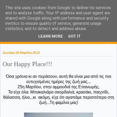
This site uses cookies from Google to deliver its services
KaPa. Me without you...tea
and to analyze traffic. Your IP address and user-agent are
shared with Google along with performance and security
without a biscuit!
metrics to ensure quality of service, generate usage
statistics, and to detect and address abuse.
LEARN MORE
GOT IT
▼
Δευτέρα 26 Μαρτίου 2012
Our Happy Place!!!
Όσα χρόνια κι αν περάσουν, αυτή θα είναι μια από τις πιο
ευτυχισμένες ημέρες της ζωή μας...
25η Μαρτίου, στην αμμουδιά της Επανωμής.
Τα είχε όλα. Μπακαλιάρο σκορδαλιά, κρασάκι, παιχνίδι,
θάλασσα, ήλιο...κι ακόμη, είχε ότι αγαπάμε περισσότερο στη
ζωή...Τη φαμίλια μας!