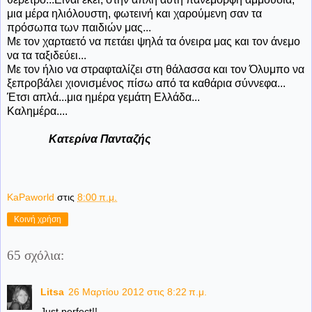
μια μέρα ηλιόλουστη, φωτεινή και χαρούμενη σαν τα
πρόσωπα των παιδιών μας...
Με τον χαρταετό να πετάει ψηλά τα όνειρα μας και τον άνεμο
να τα ταξιδεύει...
Με τον ήλιο να στραφταλίζει στη θάλασσα και τον Όλυμπο να
ξεπροβάλει χιονισμένος πίσω από τα καθάρια σύννεφα...
Έτσι απλά...μια ημέρα γεμάτη Ελλάδα...
Καλημέρα....
Κατερίνα Πανταζής
KaPaworld
στις
8:00 π.μ.
Κοινή χρήση
65 σχόλια:
Litsa
26 Μαρτίου 2012 στις 8:22 π.μ.
Just perfect!!