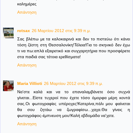
καλημέρες
Απάντηση
rotsax
26 Μαρτίου 2012 στις 9:39 π.μ.
Σας βλέπω με τα καλοκαιρινά και δεν το πιστεύω ότι κάνει
τόση ζέστη στη Θεσσαλονίκη!Τέλεια!Για το σκηνικό δεν έχω
τι να πω:απλά εξαιρετικό και συγχαρητήρια που προσφέρετε
στα παιδιά σας τέτοια ερεθίσματα!
Απάντηση
Maria Villioti
26 Μαρτίου 2012 στις 9:39 π.μ.
Να'στε καλά και να το επαναλαμβάνετε όσο συχνά
γίνεται...Είστε τυχεροί που έχετε τόσο όμορφα μέρη κοντά
σας.Οι φωτογραφίες υπέροχες!Κατερίνα,πάλι μου φαίνεται
θα σου ζητάω να ζωγραφίσω...χαχα.Θα γίνεις η
φωτογράφος-έμπνευση μου!Καλή εβδομάδα να'χετε.
Απάντηση