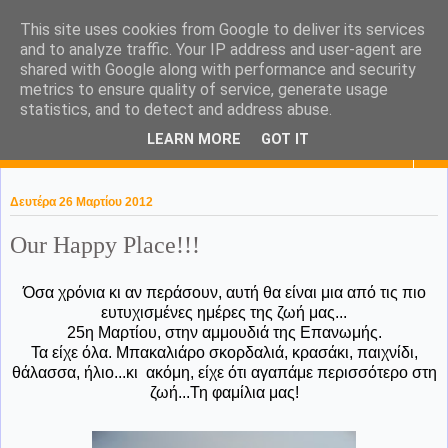
This site uses cookies from Google to deliver its services
KaPa. Me without you...tea
and to analyze traffic. Your IP address and user-agent are
shared with Google along with performance and security
without a biscuit!
metrics to ensure quality of service, generate usage
statistics, and to detect and address abuse.
LEARN MORE
GOT IT
▼
Δευτέρα 26 Μαρτίου 2012
Our Happy Place!!!
Όσα χρόνια κι αν περάσουν, αυτή θα είναι μια από τις πιο
ευτυχισμένες ημέρες της ζωή μας...
25η Μαρτίου, στην αμμουδιά της Επανωμής.
Τα είχε όλα. Μπακαλιάρο σκορδαλιά, κρασάκι, παιχνίδι,
θάλασσα, ήλιο...κι ακόμη, είχε ότι αγαπάμε περισσότερο στη
ζωή...Τη φαμίλια μας!