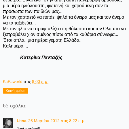
μια μέρα ηλιόλουστη, φωτεινή και χαρούμενη σαν τα
πρόσωπα των παιδιών μας...
Με τον χαρταετό να πετάει ψηλά τα όνειρα μας και τον άνεμο
να τα ταξιδεύει...
Με τον ήλιο να στραφταλίζει στη θάλασσα και τον Όλυμπο να
ξεπροβάλει χιονισμένος πίσω από τα καθάρια σύννεφα...
Έτσι απλά...μια ημέρα γεμάτη Ελλάδα...
Καλημέρα....
Κατερίνα Πανταζής
KaPaworld
στις
8:00 π.μ.
Κοινή χρήση
65 σχόλια:
Litsa
26 Μαρτίου 2012 στις 8:22 π.μ.
Just perfect!!