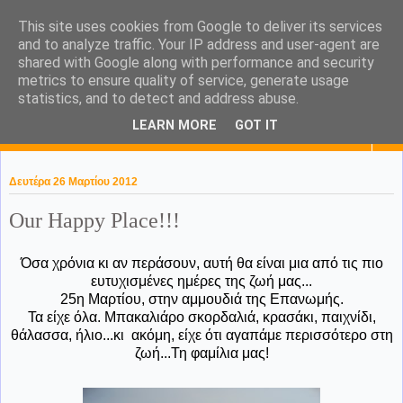
This site uses cookies from Google to deliver its services
KaPa. Me without you...tea
and to analyze traffic. Your IP address and user-agent are
shared with Google along with performance and security
without a biscuit!
metrics to ensure quality of service, generate usage
statistics, and to detect and address abuse.
LEARN MORE
GOT IT
▼
Δευτέρα 26 Μαρτίου 2012
Our Happy Place!!!
Όσα χρόνια κι αν περάσουν, αυτή θα είναι μια από τις πιο
ευτυχισμένες ημέρες της ζωή μας...
25η Μαρτίου, στην αμμουδιά της Επανωμής.
Τα είχε όλα. Μπακαλιάρο σκορδαλιά, κρασάκι, παιχνίδι,
θάλασσα, ήλιο...κι ακόμη, είχε ότι αγαπάμε περισσότερο στη
ζωή...Τη φαμίλια μας!