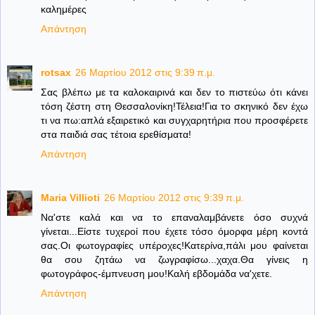
καλημέρες
Απάντηση
rotsax
26 Μαρτίου 2012 στις 9:39 π.μ.
Σας βλέπω με τα καλοκαιρινά και δεν το πιστεύω ότι κάνει
τόση ζέστη στη Θεσσαλονίκη!Τέλεια!Για το σκηνικό δεν έχω
τι να πω:απλά εξαιρετικό και συγχαρητήρια που προσφέρετε
στα παιδιά σας τέτοια ερεθίσματα!
Απάντηση
Maria Villioti
26 Μαρτίου 2012 στις 9:39 π.μ.
Να'στε καλά και να το επαναλαμβάνετε όσο συχνά
γίνεται...Είστε τυχεροί που έχετε τόσο όμορφα μέρη κοντά
σας.Οι φωτογραφίες υπέροχες!Κατερίνα,πάλι μου φαίνεται
θα σου ζητάω να ζωγραφίσω...χαχα.Θα γίνεις η
φωτογράφος-έμπνευση μου!Καλή εβδομάδα να'χετε.
Απάντηση