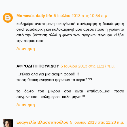
Momma's daily life
5 Ιουλίου 2013 στις 10:54 π.μ.
καλημέρα αγαπημενη οικογένεια! πανέμορφη η διακόσμηση
σας! ταξιδιάρικη και καλοκαιρινή! μου άρεσε πολύ η γιρλάντα
από την βάπτιση αλλά η φωτο των αγοριών σίγουρα κλέβει
την παράσταση!
Απάντηση
ΑΦΡΟΔΙΤΗ ΠΟΥΛΙΔΟΥ
5 Ιουλίου 2013 στις 11:17 π.μ.
...τελεια ολα για μια ακομη φορα!!!!!
ποση θετικη ενεργεια φερνουν τα κερια???
το δωτο του μικρου σου ειναι απιθανο...και ποσο
συγμινητικο...καλημερεσ..καλο μηνα!!!!
Απάντηση
Ευαγγελία Βλασσοπούλου
5 Ιουλίου 2013 στις 11:28 π.μ.