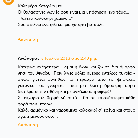
Καλημέρα Κατερίνα μου...
Οι θαλασσινές γωνιές σου είναι μια υπόσχεση, ένα τάμα...
"Κανένα καλοκαίρι χαμένο..."
Σου στέλνω ένα φιλί και μια χούφτα βότσαλα...
Απάντηση
Ανώνυμος
5 Ιουλίου 2013 στις 2:40 μ.μ.
Κατερίνα καλησπέρα... είμαι η Άννα και ζω σε ένα όμορφο
νησί του Αιγαίου. Πριν λίγες μόλις ημέρες εντέλως τυχαία -
όπως γίνεται συνήθως το πέρασμα από τις ψηφιακές
γειτονιές- σε γνώρισα... και μια λεπτή δροσερή αυρά
διαπέρασε την οθόνη και με αγκάλιασε τρυφερά!
Σ' ευχαριστώ θερμά γι' αυτό... θα σε επισκέπτομαι κάθε
φορά που μπορώ...
Καλό, αρμόνικο και χαρούμενο καλοκαιρί σ΄ εσένα και στους
αγαπημένους σου....
Απάντηση