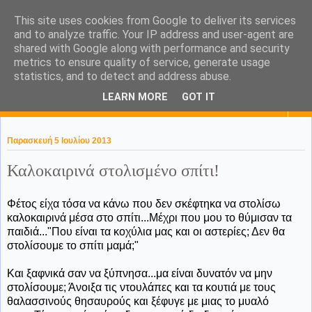
This site uses cookies from Google to deliver its services
KaPa. Me without you...tea
and to analyze traffic. Your IP address and user-agent are
shared with Google along with performance and security
without a biscuit!
metrics to ensure quality of service, generate usage
statistics, and to detect and address abuse.
LEARN MORE
GOT IT
▼
Παρασκευή 5 Ιουλίου 2013
Καλοκαιρινά στολισμένο σπίτι!
Φέτος είχα τόσα να κάνω που δεν σκέφτηκα να στολίσω
καλοκαιρινά μέσα στο σπίτι...Μέχρι που μου το θύμισαν τα
παιδιά..."Που είναι τα κοχύλια μας και οι αστερίες; Δεν θα
στολίσουμε το σπίτι μαμά;"
Και ξαφνικά σαν να ξύπνησα...μα είναι δυνατόν να μην
στολίσουμε; Άνοιξα τις ντουλάπες και τα κουτιά με τους
θαλασσινούς θησαυρούς και ξέφυγε με μιας το μυαλό