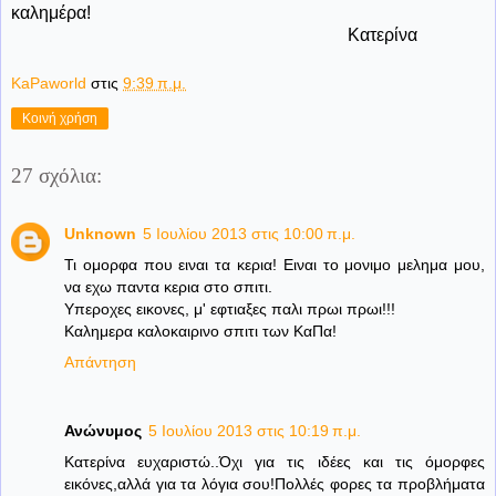
καλημέρα!
Κατερίνα
KaPaworld
στις
9:39 π.μ.
Κοινή χρήση
27 σχόλια:
Unknown
5 Ιουλίου 2013 στις 10:00 π.μ.
Τι ομορφα που ειναι τα κερια! Ειναι το μονιμο μελημα μου,
να εχω παντα κερια στο σπιτι.
Υπεροχες εικονες, μ' εφτιαξες παλι πρωι πρωι!!!
Καλημερα καλοκαιρινο σπιτι των ΚαΠα!
Απάντηση
Ανώνυμος
5 Ιουλίου 2013 στις 10:19 π.μ.
Κατερίνα ευχαριστώ..Όχι για τις ιδέες και τις όμορφες
εικόνες,αλλά για τα λόγια σου!Πολλές φορες τα προβλήματα