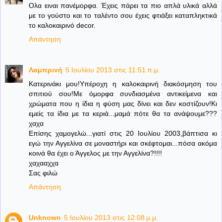
Ολα ειναι πανέμορφα. Έχεις πάρει τα πιο απλά υλικά αλλά
με το γούστο και το ταλέντο σου έχεις φτιάξει καταπληκτικά
το καλοκαιρινό decor.
Απάντηση
Λαμπρινή
5 Ιουλίου 2013 στις 11:51 π.μ.
Κατερινάκι μου!Υπέροχη η καλοκαιρινή διακόσμηση του
σπιτιού σου!Με όμορφα συνδιασμένα αντικείμενα και
χρώματα που η ίδια η φύση μας δίνει και δεν κοστίζουν!Κι
εμείς τα ίδια με τα κεριά...μαμά πότε θα τα ανάψουμε???
χαχα
Επίσης χαμογελώ...γιατί στις 20 Ιουλίου 2003,βάπτισα κι
εγώ την Αγγελίνα σε μοναστήρι και σκέφτομαι...πόσα ακόμα
κοινά θα έχει ο Άγγελος με την Αγγελίνα?!!!!
χαχααχχα
Σας φιλώ
Απάντηση
Unknown
5 Ιουλίου 2013 στις 12:08 μ.μ.