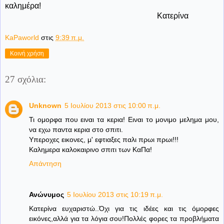
καλημέρα!
Κατερίνα
KaPaworld
στις
9:39 π.μ.
Κοινή χρήση
27 σχόλια:
Unknown
5 Ιουλίου 2013 στις 10:00 π.μ.
Τι ομορφα που ειναι τα κερια! Ειναι το μονιμο μελημα μου,
να εχω παντα κερια στο σπιτι.
Υπεροχες εικονες, μ' εφτιαξες παλι πρωι πρωι!!!
Καλημερα καλοκαιρινο σπιτι των ΚαΠα!
Απάντηση
Ανώνυμος
5 Ιουλίου 2013 στις 10:19 π.μ.
Κατερίνα ευχαριστώ..Όχι για τις ιδέες και τις όμορφες
εικόνες,αλλά για τα λόγια σου!Πολλές φορες τα προβλήματα