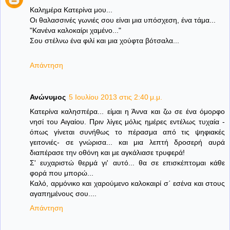
Καλημέρα Κατερίνα μου...
Οι θαλασσινές γωνιές σου είναι μια υπόσχεση, ένα τάμα...
"Κανένα καλοκαίρι χαμένο..."
Σου στέλνω ένα φιλί και μια χούφτα βότσαλα...
Απάντηση
Ανώνυμος
5 Ιουλίου 2013 στις 2:40 μ.μ.
Κατερίνα καλησπέρα... είμαι η Άννα και ζω σε ένα όμορφο
νησί του Αιγαίου. Πριν λίγες μόλις ημέρες εντέλως τυχαία -
όπως γίνεται συνήθως το πέρασμα από τις ψηφιακές
γειτονιές- σε γνώρισα... και μια λεπτή δροσερή αυρά
διαπέρασε την οθόνη και με αγκάλιασε τρυφερά!
Σ' ευχαριστώ θερμά γι' αυτό... θα σε επισκέπτομαι κάθε
φορά που μπορώ...
Καλό, αρμόνικο και χαρούμενο καλοκαιρί σ΄ εσένα και στους
αγαπημένους σου....
Απάντηση