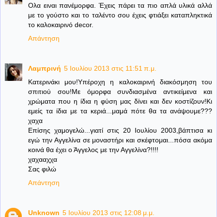
Ολα ειναι πανέμορφα. Έχεις πάρει τα πιο απλά υλικά αλλά
με το γούστο και το ταλέντο σου έχεις φτιάξει καταπληκτικά
το καλοκαιρινό decor.
Απάντηση
Λαμπρινή
5 Ιουλίου 2013 στις 11:51 π.μ.
Κατερινάκι μου!Υπέροχη η καλοκαιρινή διακόσμηση του
σπιτιού σου!Με όμορφα συνδιασμένα αντικείμενα και
χρώματα που η ίδια η φύση μας δίνει και δεν κοστίζουν!Κι
εμείς τα ίδια με τα κεριά...μαμά πότε θα τα ανάψουμε???
χαχα
Επίσης χαμογελώ...γιατί στις 20 Ιουλίου 2003,βάπτισα κι
εγώ την Αγγελίνα σε μοναστήρι και σκέφτομαι...πόσα ακόμα
κοινά θα έχει ο Άγγελος με την Αγγελίνα?!!!!
χαχααχχα
Σας φιλώ
Απάντηση
Unknown
5 Ιουλίου 2013 στις 12:08 μ.μ.