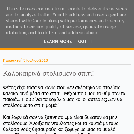
This site uses cookies from Google to deliver its services
KaPa. Me without you...tea
and to analyze traffic. Your IP address and user-agent are
shared with Google along with performance and security
without a biscuit!
metrics to ensure quality of service, generate usage
statistics, and to detect and address abuse.
LEARN MORE
GOT IT
▼
Παρασκευή 5 Ιουλίου 2013
Καλοκαιρινά στολισμένο σπίτι!
Φέτος είχα τόσα να κάνω που δεν σκέφτηκα να στολίσω
καλοκαιρινά μέσα στο σπίτι...Μέχρι που μου το θύμισαν τα
παιδιά..."Που είναι τα κοχύλια μας και οι αστερίες; Δεν θα
στολίσουμε το σπίτι μαμά;"
Και ξαφνικά σαν να ξύπνησα...μα είναι δυνατόν να μην
στολίσουμε; Άνοιξα τις ντουλάπες και τα κουτιά με τους
θαλασσινούς θησαυρούς και ξέφυγε με μιας το μυαλό