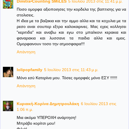
Dimitra•Counting SΜiLES
5 Ιουλίου 2013 στις 11:41 μ.μ.
Ποσο ομορφα αξιοποιησες την κορδελα της βαπτισης για να
στολισεις.
Η ιδεα με τα βαζακια και την αμμο αλλα και τα κοχυλια με τα
ρεσο ειναι σουπερ εξτρα καλοκαιρινες. Μας εχεις κολλησει
"κεριτιδα" και αναβω και εγω στο μπαλκονι κερακια και
φαναρακια και λυσσανε τα παιδια αλλα και εμεις.
Ομορφαινουν τοσο την ατμοσφαιρα!!!
Απάντηση
lolipopfamily
5 Ιουλίου 2013 στις 11:43 μ.μ.
Μόνο εσύ Κατερίνα μου. Τόσες ομορφιές μόνο ΕΣΥ !!!!!!
Απάντηση
Κυριακή-Κορίνα Δημητρουλάκη
6 Ιουλίου 2013 στις
1:06 π.μ.
Μια ακόμα ΥΠΕΡΟΧΗ ανάρτηση!
Μπράβο κορίτσι μου!