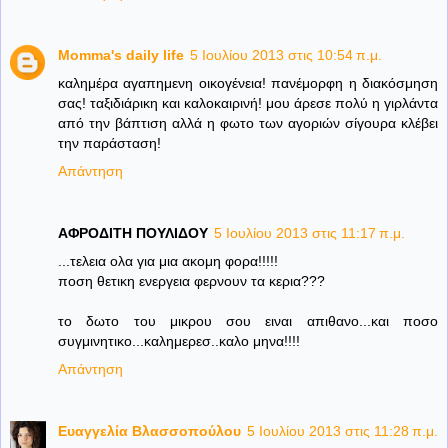
Momma's daily life
5 Ιουλίου 2013 στις 10:54 π.μ.
καλημέρα αγαπημενη οικογένεια! πανέμορφη η διακόσμηση
σας! ταξιδιάρικη και καλοκαιρινή! μου άρεσε πολύ η γιρλάντα
από την βάπτιση αλλά η φωτο των αγοριών σίγουρα κλέβει
την παράσταση!
Απάντηση
ΑΦΡΟΔΙΤΗ ΠΟΥΛΙΔΟΥ
5 Ιουλίου 2013 στις 11:17 π.μ.
...τελεια ολα για μια ακομη φορα!!!!!
ποση θετικη ενεργεια φερνουν τα κερια???
το δωτο του μικρου σου ειναι απιθανο...και ποσο
συγμινητικο...καλημερεσ..καλο μηνα!!!!
Απάντηση
Ευαγγελία Βλασσοπούλου
5 Ιουλίου 2013 στις 11:28 π.μ.