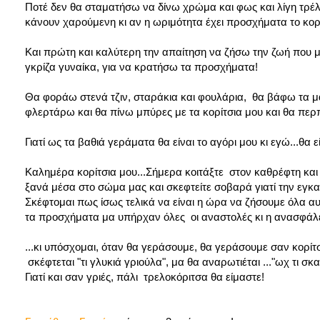
Ποτέ δεν θα σταματήσω να δίνω χρώμα και φως και λίγη τρέλα 
κάνουν χαρούμενη κι αν η ωριμότητα έχει προσχήματα το κορί
Και πρώτη και καλύτερη την απαίτηση να ζήσω την ζωή που μου
γκρίζα γυναίκα, για να κρατήσω τα προσχήματα!
Θα φοράω στενά τζιν, σταράκια και φουλάρια, θα βάφω τα μα
φλερτάρω και θα πίνω μπύρες με τα κορίτσια μου και θα πε
Γιατί ως τα βαθιά γεράματα θα είναι το αγόρι μου κι εγώ...θα εί
Καλημέρα κορίτσια μου...Σήμερα κοιτάξτε στον καθρέφτη και ψ
ξανά μέσα στο σώμα μας και σκεφτείτε σοβαρά γιατί την εγκ
Σκέφτομαι πως ίσως τελικά να είναι η ώρα να ζήσουμε όλα αυ
τα προσχήματα μα υπήρχαν όλες οι αναστολές κι η ανασφάλει
...κι υπόσχομαι, όταν θα γεράσουμε, θα γεράσουμε σαν κορίτσι
σκέφτεται "τι γλυκιά γριούλα", μα θα αναρωτιέται ..."ωχ τι σ
Γιατί και σαν γριές, πάλι τρελοκόριτσα θα είμαστε!
Κατερ