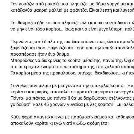
Την κοιτάζω από μακριά που πλησιάζει με βήμα γοργό μα και 
κατάξανθα μακριά μαλλιά με φράντζα. Είναι λεπτή και λυγερή 
Τη θαυμάζω ήδη και όσο πλησιάζει όλο και πιο κοντά διαπιστώ
να μην είναι τόσο κορίτσι....ίσως και να είναι μεγαλύτερη, π
Περνώντας από δίπλα της πια διαπιστώνω πως είναι απροσδιο
ξαφνιάζομαι τόσο. Ξαφνιάζομαι τόσο που την κοιτώ αποσβολωμ
προσπέρασε ήταν ένα θαύμα.
Μπορούσες να διακρίνεις το κορίτσι μέσα της, πάνω της. Όχι
στο υπέροχο λίκνισμα στο περπάτημα της, στο χαλαρό σπάσιμο 
Το κορίτσι μέσα της προκαλούσε, υπήρχε, διεκδικούσε...κι ή
Συνήθως σαν μιλάω με μια γυναίκα την αποκαλώ κορίτσι. Έτσι 
κορίτσια και μικρές, αποκαλώ σε γραπτά μηνύματα συνεργάτι
Πάντα, μα πάντα, μα πάντα!!! θα με διορθώσουν στέλνοντας 
γαϊδούρα" "καλέ 45 χρονών γυναίκα με λες κορίτσι!" ...κι άλλα
Κάθε φορά απαντώ κι εγώ με παρόμοιο χιούμορ και κάθε φορά 
αποκαλούν κορίτσι κι εγώ γιατί νιώθω ακόμη έτσι;