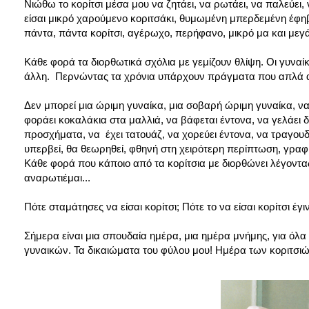
Νιώθω το κορίτσι μέσα μου να ζητάει, να ρωτάει, να παλεύει, 
είσαι μικρό χαρούμενο κοριτσάκι, θυμωμένη μπερδεμένη έφη
πάντα, πάντα κορίτσι, αγέρωχο, περήφανο, μικρό μα και μεγάλ
Κάθε φορά τα διορθωτικά σχόλια με γεμίζουν θλίψη. Οι γυναίκε
άλλη. Περνώντας τα χρόνια υπάρχουν πράγματα που απλά απαγ
Δεν μπορεί μια ώριμη γυναίκα, μια σοβαρή ώριμη γυναίκα, να
φοράει κοκαλάκια στα μαλλιά, να βάφεται έντονα, να γελάει δ
προσχήματα, να έχει τατουάζ, να χορεύει έντονα, να τραγουδ
υπερβεί, θα θεωρηθεί, φθηνή στη χειρότερη περίπτωση, γραφι
Κάθε φορά που κάποιο από τα κορίτσια με διορθώνει λέγοντας
αναρωτιέμαι...
Πότε σταμάτησες να είσαι κορίτσι; Πότε το να είσαι κορίτσι έγ
Σήμερα είναι μια σπουδαία ημέρα, μια ημέρα μνήμης, για όλα
γυναικών. Τα δικαιώματα του φύλου μου! Ημέρα των κοριτσιώ