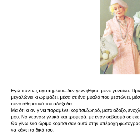
Εγώ πάντως αγαπημένοι...δεν γεννήθηκα μόνο γυναίκα. Πριν γ
μεγαλώνει κι ωριμάζει, μέσα σε ένα μυαλό που μεστώνει, μέσ
συναισθηματικά του αδιέξοδα...
Μα ότι κι αν γίνει παραμένει κορίτσι.ζωηρό, ματαιόδοξο, ενοχλ
μου. Να γερνάω γλυκά και τρυφερά, με έναν σεβασμό σε εκείν
Θα γίνω ένα ώριμο κορίτσι σαν αυτά στην υπέροχη φωτογραφί
να κάνει τα δικά του.