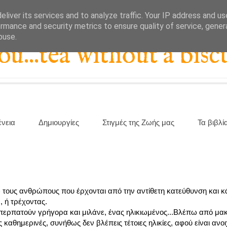
liver its services and to analyze traffic. Your IP address and u
rmance and security metrics to ensure quality of service, gene
buse.
...tea without a biscu
ένεια
Δημιουργίες
Στιγμές της Ζωής μας
Τα βιβλί
τους ανθρώπους που έρχονται από την αντίθετη κατεύθυνση και κ
 ή τρέχοντας.
περπατούν γρήγορα και μιλάνε, ένας ηλικιωμένος...Βλέπω από μα
ς καθημερινές, συνήθως δεν βλέπεις τέτοιες ηλικίες, αφού είναι ανοι