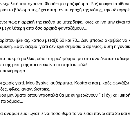
νωχελικό ταυτόχρονα. Φοράει μια ροζ φόρμα. Ροζ κουφετί απίθανο 
και το βάδισμα της έχει αυτή την υπεροχή της νιότης, την αδιαφορί
νω πως η αρχική της εικόνα με μπέρδεψε, ίσως και να μην είναι τό
ολύ μεγαλύτερη από όσο αρχικά φανταζόμουν...
ρίστου ηλικίας, κάπου μεταξύ 60 και 70... Δεν μπορώ ακριβώς να
ένη. Ξαφνιάζομαι γιατί δεν έχει σημασία ο αριθμός, αυτή η γυναί
 στα μακριά μαλλιά, ούτε στη ροζ φόρμα, μα στο αναιδέστατο αδιάφ
της μέση της και σε εκείνο το στητό κεφάλι!
ταν πανέμορφο.
χωρίς γιατί. Μου βγαίνει αυθόρμητα. Κορίτσια και μικρές φωνάζω τ
δες, φίλες, αναγνώστριες.
μου μηνύματα όπου ντροπαλά θα με ενημερώνουν " ε! όχι και μικρ
 παρόμοια...
αναρωτιέμαι...γιατί είναι τόσο θέμα το να είσαι πάνω από 25 και 