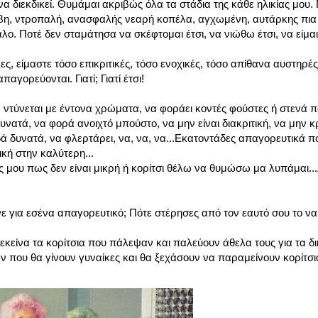
να διεκδικεί. Θυμάμαι ακριβώς όλα τα στάδια της κάθε ηλικίας μου.
βη, ντροπαλή, ανασφαλής νεαρή κοπέλα, αγχωμένη, αυτάρκης πια
ο. Ποτέ δεν σταμάτησα να σκέφτομαι έτσι, να νιώθω έτσι, να είμαι
ς, είμαστε τόσο επικριτικές, τόσο ενοχικές, τόσο απίθανα αυστηρές
ορεύονται. Γιατί; Γιατί έτσι!
 ντύνεται με έντονα χρώματα, να φοράει κοντές φούστες ή στενά π
υνατά, να φορά ανοιχτό μπούστο, να μην είναι διακριτική, να μην κ
ά δυνατά, να φλερτάρει, να, να, να...Εκατοντάδες απαγορευτικά π
κή στην καλύτερη...
 μου πως δεν είναι μικρή ή κορίτσι θέλω να θυμώσω μα λυπάμαι...
ινε για εσένα απαγορευτικό; Πότε στέρησες από τον εαυτό σου το να ε
 εκείνα τα κορίτσια που πάλεψαν και παλεύουν άθελα τους για τα 
ν που θα γίνουν γυναίκες και θα ξεχάσουν να παραμείνουν κορίτσι