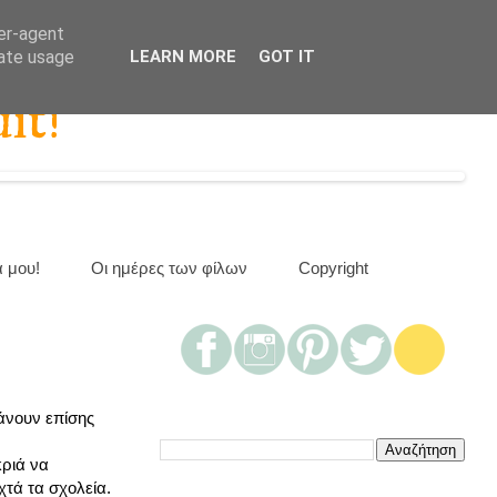
ser-agent
rate usage
LEARN MORE
GOT IT
it!
α μου!
Οι ημέρες των φίλων
Copyright
άνουν επίσης
κριά να
χτά τα σχολεία.