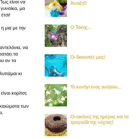
 Πως είναι να
Άνοιξη!!
 γυναίκα, μα
 έτσι!
Ο Τάκης...
 η μια με την
αντελόνια, να
ρατάει τα
Οι διακοπές μας!
ου αν τα
λυπάμαι κι
Το κυνήγι ενός ονείρου...
ίναι κορίτσι;
δικαιώματα των
α.
Οι εικόνες της ημέρας και το
τραγούδι της νύχτας!