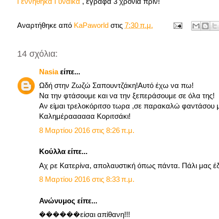
Γεννήθηκα Γυναίκα
, έγραφα 3 χρόνια πριν!
Αναρτήθηκε από
KaPaworld
στις
7:30 π.μ.
14 σχόλια:
Nasia
είπε...
Ωδή στην Ζωζώ Σαπουντζάκη!Αυτό έχω να πω!
Να την φτάσουμε και να την ξεπεράσουμε σε όλα της!
Αν είμαι τρελοκόριτσο τωρα ,σε παρακαλώ φαντάσου μ
Καλημέραααααα Κοριτσάκι!
8 Μαρτίου 2016 στις 8:26 π.μ.
Κούλλα είπε...
Αχ ρε Κατερίνα, απολαυστική όπως πάντα. Πάλι μας έδω
8 Μαρτίου 2016 στις 8:33 π.μ.
Ανώνυμος είπε...
������είσαι απίθανη!!!