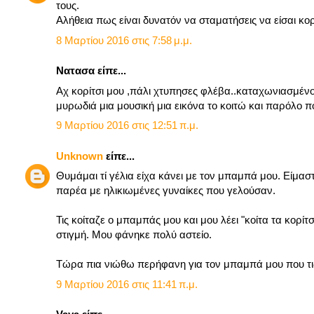
τους.
Αλήθεια πως είναι δυνατόν να σταματήσεις να είσαι κο
8 Μαρτίου 2016 στις 7:58 μ.μ.
Νατασα είπε...
Αχ κορίτσι μου ,πάλι χτυπησες φλέβα..καταχωνιασμένο 
μυρωδιά μια μουσική μια εικόνα το κοιτώ και παρόλο πο
9 Μαρτίου 2016 στις 12:51 π.μ.
Unknown
είπε...
Θυμάμαι τί γέλια είχα κάνει με τον μπαμπά μου. Είμα
παρέα με ηλικιωμένες γυναίκες που γελούσαν.
Τις κοίταζε ο μπαμπάς μου και μου λέει "κοίτα τα κορίτ
στιγμή. Μου φάνηκε πολύ αστείο.
Τώρα πια νιώθω περήφανη για τον μπαμπά μου που τις 
9 Μαρτίου 2016 στις 11:41 π.μ.