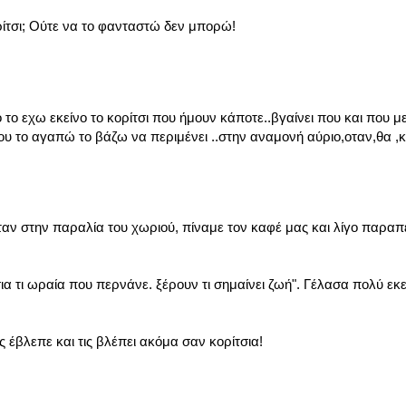
ρίτσι; Ούτε να το φανταστώ δεν μπορώ!
το εχω εκείνο το κορίτσι που ήμουν κάποτε..βγαίνει που και που με
υ το αγαπώ το βάζω να περιμένει ..στην αναμονή αύριο,οταν,θα ,κο
σταν στην παραλία του χωριού, πίναμε τον καφέ μας και λίγο παραπ
σια τι ωραία που περνάνε. ξέρουν τι σημαίνει ζωή". Γέλασα πολύ εκε
έβλεπε και τις βλέπει ακόμα σαν κορίτσια!