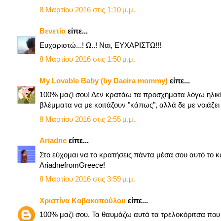
8 Μαρτίου 2016 στις 1:10 μ.μ.
Βενετία
είπε...
Ευχαριστώ...! Ω..! Ναι, ΕΥΧΑΡΙΣΤΩ!!!
8 Μαρτίου 2016 στις 1:50 μ.μ.
My Lovable Baby (by Daeira mommy)
είπε...
100% μαζί σου! Δεν κρατάω τα προσχήματα λόγω ηλικί
βλέμματα να με κοιτάζουν "κάπως", αλλά δε με νοιάζει
8 Μαρτίου 2016 στις 2:55 μ.μ.
Ariadne
είπε...
Στο εύχομαι να το κρατήσεις πάντα μέσα σου αυτό το κο
AriadnefromGreece!
8 Μαρτίου 2016 στις 3:59 μ.μ.
Χριστίνα Καβακοπούλου
είπε...
100% μαζί σου. Τα θαυμάζω αυτά τα τρελοκόριτσα που 