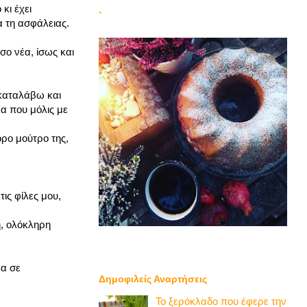
κι έχει
`
α τη ασφάλειας.
σο νέα, ίσως και
 καταλάβω και
κα που μόλις με
ορο μούτρο της,
ις φίλες μου,
ή, ολόκληρη
να σε
Δημοφιλείς Αναρτήσεις
Το ξερόκλαδο που έφερε την