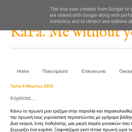
This site uses cookies from Google to de
are shared with Google along with perfo
statistics, and to detect and address a
KaPa. Me without you
Home
Ποιοί είμαστε
Επικοινωνία
Οικογ
Τρίτη 8 Μαρτίου 2016
Κορίτσια...
Κάνω το πρωινό μου τρέξιμο στην παραλία και παρακολουθώ 
την πρωινή τους γυμναστική περπατώντας με γρήγορο βάδην,
Δυο νεαροί, ένας ποδηλάτης, μια μικρή παρέα γυναικών που 
ξεχωρίζει ένα κορίτσι. Ξαφνιάζομαι γιατί τέτοια πρωινή ώρα τι