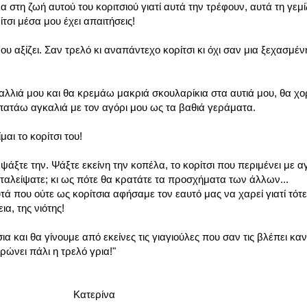
στη ζωή αυτού του κοριτσιού γιατί αυτά την τρέφουν, αυτά τη γεμί
τσι μέσα μου έχει απαιτήσεις!
 αξίζει. Σαν τρελό κι αναπάντεχο κορίτσι κι όχι σαν μια ξεχασμέν
λλιά μου και θα κρεμάω μακριά σκουλαρίκια στα αυτιά μου, θα χ
ρπατάω αγκαλιά με τον αγόρι μου ως τα βαθιά γεράματα.
μαι το κορίτσι του!
άξτε την. Ψάξτε εκείνη την κοπέλα, το κορίτσι που περιμένει με α
αταλείψατε; κι ως πότε θα κρατάτε τα προσχήματα των άλλων...
τά που ούτε ως κορίτσια αφήσαμε τον εαυτό μας να χαρεί γιατί τό
α, της νιότης!
α και θα γίνουμε από εκείνες τις γιαγιούλες που σαν τις βλέπει καν
καρώνει πάλι η τρελό γρια!"
ίνα