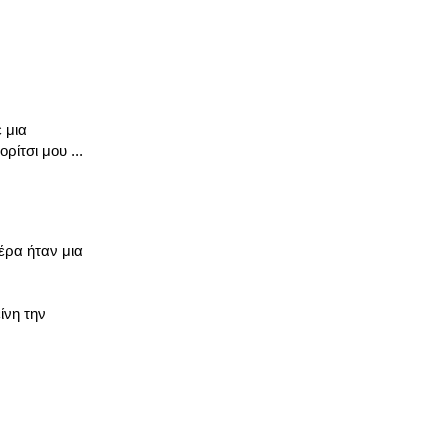
 μια
ρίτσι μου ...
έρα ήταν μια
ίνη την