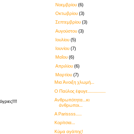
►
Νοεμβρίου
(6)
►
Οκτωβρίου
(3)
►
Σεπτεμβρίου
(3)
►
Αυγούστου
(3)
►
Ιουλίου
(5)
►
Ιουνίου
(7)
►
Μαΐου
(6)
►
Απριλίου
(6)
▼
Μαρτίου
(7)
Μια Άνοιξη χλωμή...
Ο Παύλος έφυγε...............
Ανθρωπότητα...κι
γριες!!!!
άνθρωποι...
A Parissss.....
Κορίτσια...
Κύμα αγάπης!