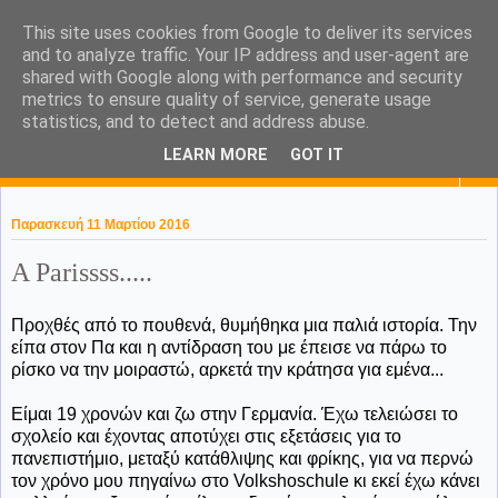
This site uses cookies from Google to deliver its services
KaPa. Me without you...tea
and to analyze traffic. Your IP address and user-agent are
shared with Google along with performance and security
without a biscuit!
metrics to ensure quality of service, generate usage
statistics, and to detect and address abuse.
LEARN MORE
GOT IT
▼
Παρασκευή 11 Μαρτίου 2016
A Parissss.....
Προχθές από το πουθενά, θυμήθηκα μια παλιά ιστορία. Την
είπα στον Πα και η αντίδραση του με έπεισε να πάρω το
ρίσκο να την μοιραστώ, αρκετά την κράτησα για εμένα...
Είμαι 19 χρονών και ζω στην Γερμανία. Έχω τελειώσει το
σχολείο και έχοντας αποτύχει στις εξετάσεις για το
πανεπιστήμιο, μεταξύ κατάθλιψης και φρίκης, για να περνώ
τον χρόνο μου πηγαίνω στο Volkshoschule κι εκεί έχω κάνει