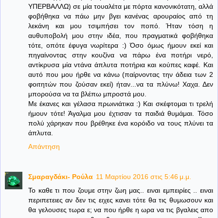
ΥΠΕΡΒΑΛΛΩ) σε μία τουαλέτα με πόρτα κανονικότατη, αλλά
φοβήθηκα να πάω μην βγει κανένας αρουραίος από τη
λεκάνη και μου τσιμπήσει τον ποπό. Ήταν τόση η
αυθυποβολή μου στην ιδέα, που πραγματικά φοβήθηκα
τότε, οπότε έφυγα νωρίτερα :) Όσο όμως ήμουν εκεί και
πηγαίνοντας στην κουζίνα να πάρω ένα ποτήρι νερό,
αντίκρυσα μία ντάνα άπλυτα ποτήρια και κούπες καφέ. Και
αυτό που μου ήρθε να κάνω (παίρνοντας την άδεια των 2
φοιτητών που ζούσαν εκεί) ήταν...να τα πλύνω! Χαχα. Δεν
μπορούσα να τα βλέπω μπροστά μου.
Με έκανες και γέλασα πρωινιάτικα :) Και σκέφτομαι τι τρελή
ήμουν τότε! Άγαλμα μου έχτισαν τα παιδιά θυμάμαι. Τόσο
πολύ χάρηκαν που βρέθηκε ένα κορόιδο να τους πλύνει τα
άπλυτα.
Απάντηση
Σμαραγδάκι- Ρούλα
11 Μαρτίου 2016 στις 5:46 μ.μ.
Το καθε τι που ζουμε στην ζωη μας.. ειναι εμπειρίες .. ειναι
περιπετειες αν δεν τις ειχες κανει τότε θα τις θυμωσουν και
θα γελουσες τωρα ε; να που ήρθε η ωρα να τις βγαλεις απο