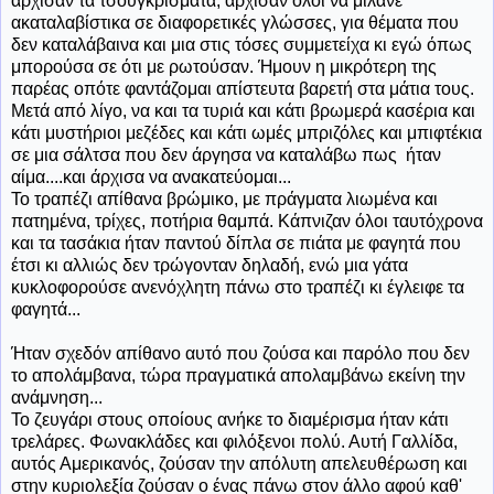
άρχισαν τα τσουγκρίσματα, άρχισαν όλοι να μιλάνε
ακαταλαβίστικα σε διαφορετικές γλώσσες, για θέματα που
δεν καταλάβαινα και μια στις τόσες συμμετείχα κι εγώ όπως
μπορούσα σε ότι με ρωτούσαν. Ήμουν η μικρότερη της
παρέας οπότε φαντάζομαι απίστευτα βαρετή στα μάτια τους.
Μετά από λίγο, να και τα τυριά και κάτι βρωμερά κασέρια και
κάτι μυστήριοι μεζέδες και κάτι ωμές μπριζόλες και μπιφτέκια
σε μια σάλτσα που δεν άργησα να καταλάβω πως ήταν
αίμα....και άρχισα να ανακατεύομαι...
Το τραπέζι απίθανα βρώμικο, με πράγματα λιωμένα και
πατημένα, τρίχες, ποτήρια θαμπά. Κάπνιζαν όλοι ταυτόχρονα
και τα τασάκια ήταν παντού δίπλα σε πιάτα με φαγητά που
έτσι κι αλλιώς δεν τρώγονταν δηλαδή, ενώ μια γάτα
κυκλοφορούσε ανενόχλητη πάνω στο τραπέζι κι έγλειφε τα
φαγητά...
Ήταν σχεδόν απίθανο αυτό που ζούσα και παρόλο που δεν
το απολάμβανα, τώρα πραγματικά απολαμβάνω εκείνη την
ανάμνηση...
Το ζευγάρι στους οποίους ανήκε το διαμέρισμα ήταν κάτι
τρελάρες. Φωνακλάδες και φιλόξενοι πολύ. Αυτή Γαλλίδα,
αυτός Αμερικανός, ζούσαν την απόλυτη απελευθέρωση και
στην κυριολεξία ζούσαν ο ένας πάνω στον άλλο αφού καθ'