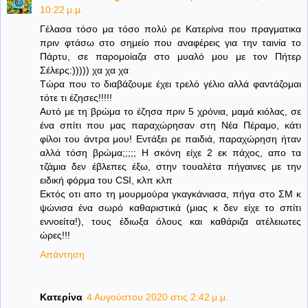
10:22 μ.μ.
Γέλασα τόσο μα τόσο πολύ ρε Κατερίνα που πραγματικα
πριν φτάσω στο σημείο που αναφέρεις για την ταινία το
Πάρτυ, σε παρομοίαζα στο μυαλό μου με τον Πήτερ
Σέλερς:))))) χα χα χα
Τώρα που το διαβάζουμε έχει τρελό γέλιο αλλά φαντάζομαι
τότε τι έζησες!!!!!
Αυτό με τη βρώμα το έζησα πριν 5 χρόνια, μαμά κιόλας, σε
ένα σπίτι που μας παραχώρησαν στη Νέα Πέραμο, κάτι
φίλοι του άντρα μου! Εντάξει ρε παιδιά, παραχώρηση ήταν
αλλά τόση βρώμα;;;;; Η σκόνη είχε 2 εκ πάχος, απο τα
τζάμια δεν έβλεπες έξω, στην τουαλέτα πήγαινες με την
ειδική φόρμα του CSI, κλπ κλπ
Εκτός οτι απο τη μουρμούρα γκαγκάνιασα, πήγα στο ΣΜ κ
ψώνισα ένα σωρό καθαριστικά (μιας κ δεν είχε το σπίτι
εννοείτα!), τους έδιωξα όλους και καθάριζα ατέλειωτες
ώρες!!!
Απάντηση
Κατερίνα
4 Αυγούστου 2020 στις 2:42 μ.μ.