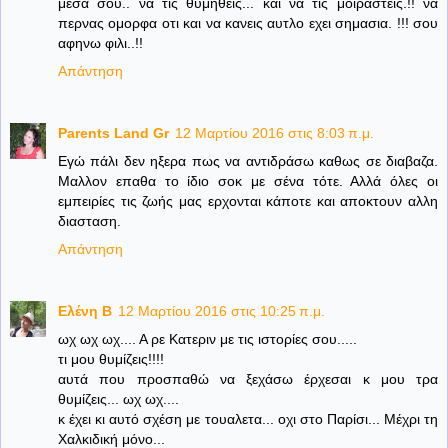
μεσα σου.. να τις θυμηθεις... και να τις μοιραστεις.!! να
περνας ομορφα οτι και να κανεις αυτλο εχει σημασια. !!! σου
αφηνω φιλι..!!
Απάντηση
Parents Land Gr
12 Μαρτίου 2016 στις 8:03 π.μ.
Εγώ πάλι δεν ηξερα πως να αντιδράσω καθως σε διαβαζα.
Μαλλον επαθα το ίδιο σοκ με σένα τότε. Αλλά όλες οι
εμπειρίες τις ζωής μας ερχονται κάποτε και αποκτουν αλλη
διασταση.
Απάντηση
Ελένη B
12 Μαρτίου 2016 στις 10:25 π.μ.
ωχ ωχ ωχ.... Α ρε Κατεριν με τις ιστορίες σου.....
τι μου θυμίζεις!!!!
αυτά που προσπαθώ να ξεχάσω έρχεσαι κ μου τρα
θυμίζεις... ωχ ωχ....
κ έχει κι αυτό σχέση με τουαλετα... οχι στο Παρίσι... Μέχρι τη
Χαλκιδική μόνο...