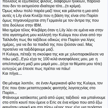
πολλούς κι εξωτικούς φίλους, διαφόρων ηλικιών, παρόλο
που δεν το εκτιμούσα ιδιαίτερα τότε...(τι κρίμα).
Όμως κάνω πολύ παρέα μαζί τους και μάλιστα η μια από
αυτές η Lily είναι Κινέζα που η βάση της είναι στο Παρίσι
όμως πηγαινοέρχεται στη Γερμανία με τον άντρα της που
τότε δούλευε στην IBM.
Μια ημέρα τέλος Φλεβάρη όταν η Lily λέει σε εμένα και στην
τότε αγαπημένη μου κολλητή την Kulaya που είναι από την
Ταϊλάνδη πως θα ταξίδευε οδικώς στο Παρίσι για λίγες
ημέρες, για να δει τα παιδιά της που ζούσαν εκεί. Μας
προτείνει να ταξιδέψουμε μαζί.
Η Kulaya, πέταξε τη σκούφια της και με χιλιοπαρακάλεσε να
πάω μαζί...Εγώ είχα τις 100 κιλά ανασφάλειες μου, μα η
απελπισμένη μαζί μου μαμά μου...(είχα τα θέματα μου τότε)
ευτυχώς με έπεισε πως πρέπει να πάω!
Και πήγα....
Θα μέναμε λοιπόν, σε έναν Αμερικανό φίλο της Kulaya, τον
Eric που ήταν μεταπτυχιακός φοιτητής λογοτεχνίας στο
Παρίσι...
Φτάνουμε κατάκοπες μετά από ώρες ταξιδιού και μπαίνουμε
στο σπίτι κουτί που έμενε ο Eric σε ένα κτίριο που από έξω
φαινόταν μαγικό και στο πίσω μέρος τους είχε μια τεράστια