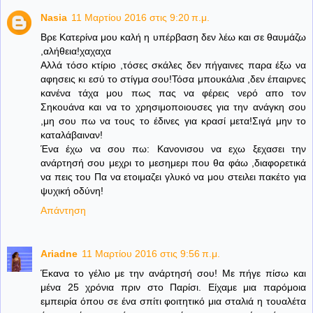
Nasia
11 Μαρτίου 2016 στις 9:20 π.μ.
Βρε Κατερίνα μου καλή η υπέρβαση δεν λέω και σε θαυμάζω
,αλήθεια!χαχαχα
Αλλά τόσο κτίριο ,τόσες σκάλες δεν πήγαινες παρα έξω να
αφησεις κι εσύ το στίγμα σου!Τόσα μπουκάλια ,δεν έπαιρνες
κανένα τάχα μου πως πας να φέρεις νερό απο τον
Σηκουάνα και να το χρησιμοποιουσες για την ανάγκη σου
,μη σου πω να τους το έδινες για κρασί μετα!Σιγά μην το
καταλάβαιναν!
Ένα έχω να σου πω: Κανονισου να εχω ξεχασει την
ανάρτησή σου μεχρι το μεσημερι που θα φάω ,διαφορετικά
να πεις του Πα να ετοιμαζει γλυκό να μου στειλει πακέτο για
ψυχική οδύνη!
Απάντηση
Ariadne
11 Μαρτίου 2016 στις 9:56 π.μ.
Έκανα το γέλιο με την ανάρτησή σου! Με πήγε πίσω και
μένα 25 χρόνια πριν στο Παρίσι. Είχαμε μια παρόμοια
εμπειρία όπου σε ένα σπίτι φοιτητικό μια σταλιά η τουαλέτα