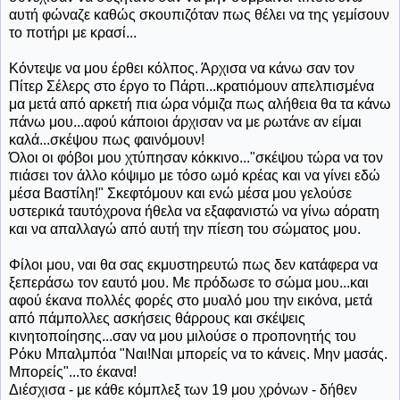
αυτή φώναζε καθώς σκουπιζόταν πως θέλει να της γεμίσουν
το ποτήρι με κρασί...
Κόντεψε να μου έρθει κόλπος. Άρχισα να κάνω σαν τον
Πίτερ Σέλερς στο έργο το Πάρτι...κρατιόμουν απελπισμένα
μα μετά από αρκετή πια ώρα νόμιζα πως αλήθεια θα τα κάνω
πάνω μου...αφού κάποιοι άρχισαν να με ρωτάνε αν είμαι
καλά...σκέψου πως φαινόμουν!
Όλοι οι φόβοι μου χτύπησαν κόκκινο..."σκέψου τώρα να τον
πιάσει τον άλλο κόψιμο με τόσο ωμό κρέας και να γίνει εδώ
μέσα Βαστίλη!" Σκεφτόμουν και ενώ μέσα μου γελούσε
υστερικά ταυτόχρονα ήθελα να εξαφανιστώ να γίνω αόρατη
και να απαλλαγώ από αυτή την πίεση του σώματος μου.
Φίλοι μου, ναι θα σας εκμυστηρευτώ πως δεν κατάφερα να
ξεπεράσω τον εαυτό μου. Με πρόδωσε το σώμα μου...και
αφού έκανα πολλές φορές στο μυαλό μου την εικόνα, μετά
από πάμπολλες ασκήσεις θάρρους και σκέψεις
κινητοποίησης...σαν να μου μιλούσε ο προπονητής του
Ρόκυ Μπαλμπόα "Ναι!Ναι μπορείς να το κάνεις. Μην μασάς.
Μπορείς"...το έκανα!
Διέσχισα - με κάθε κόμπλεξ των 19 μου χρόνων - δήθεν