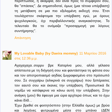
περιπτώσεις, η ακαμψία, δεν είναι προς το συμφέρον σου,
θα "σπάσεις". Δε σηματοδοτεί, όμως (μια τέτοια υπέρβαση)
τη μετάβαση σε μια πιο εξελιγμένη εκδοχή σου. Έτσι
τουλάχιστον σκέφτομαι την υπέρβαση εγώ, με όρους
ψυχολογικούς, όχι περιβαλλοντικής αναγκαιότητας. Το
τελευταίο θα το ονόμαζα "προσαρμογή για λόγους
συντήρησης".
Απάντηση
My Lovable Baby (by Daeira mommy)
11 Μαρτίου 2016
στις 12:36 μ.μ.
Αχαχαχαχα..σορρυ βρε Κατερίνα μου, αλλά γέλασα
απίστευτα με τη διήγησή σου και φαντάστηκα τη φάτσα σου
και τον αποτροπιασμό αηδίας ζωγραφισμένο στο πρόσωπό
σου. Σε συγχαίρω (ειλικρινά σε συγχαίρω) που ξεπέρασες
τον εαυτό σου και έκανες την υπέρβαση. Προσωπικά δε
νομίζω να κατάφερνα να κάνω αυτή την υπέρβαση. Στην
ανάγκη (μου) θα έφευγα μια ώρα αρχίτερα όπως και το έχω
κάνει δλδ...
Έχω βρεθεί σε φοιτητόσπιτο (στην Ελλάδα όμως) με βρύα
και λειχήνες φυτρωμένα μέσα στο μπάνιο (ΔΕΝ