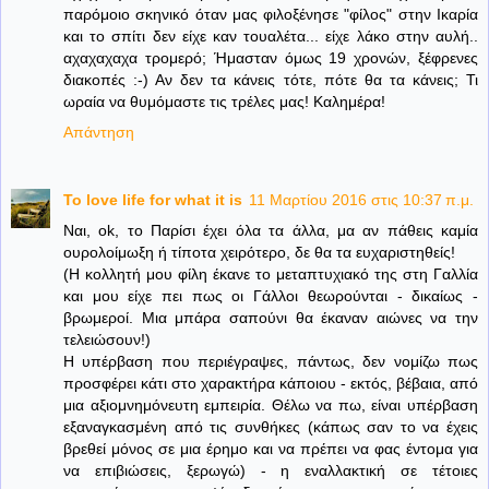
παρόμοιο σκηνικό όταν μας φιλοξένησε "φίλος" στην Ικαρία
και το σπίτι δεν είχε καν τουαλέτα... είχε λάκο στην αυλή..
αχαχαχαχα τρομερό; Ήμασταν όμως 19 χρονών, ξέφρενες
διακοπές :-) Αν δεν τα κάνεις τότε, πότε θα τα κάνεις; Τι
ωραία να θυμόμαστε τις τρέλες μας! Καλημέρα!
Απάντηση
To love life for what it is
11 Μαρτίου 2016 στις 10:37 π.μ.
Ναι, ok, το Παρίσι έχει όλα τα άλλα, μα αν πάθεις καμία
ουρολοίμωξη ή τίποτα χειρότερο, δε θα τα ευχαριστηθείς!
(Η κολλητή μου φίλη έκανε το μεταπτυχιακό της στη Γαλλία
και μου είχε πει πως οι Γάλλοι θεωρούνται - δικαίως -
βρωμεροί. Μια μπάρα σαπούνι θα έκαναν αιώνες να την
τελειώσουν!)
Η υπέρβαση που περιέγραψες, πάντως, δεν νομίζω πως
προσφέρει κάτι στο χαρακτήρα κάποιου - εκτός, βέβαια, από
μια αξιομνημόνευτη εμπειρία. Θέλω να πω, είναι υπέρβαση
εξαναγκασμένη από τις συνθήκες (κάπως σαν το να έχεις
βρεθεί μόνος σε μια έρημο και να πρέπει να φας έντομα για
να επιβιώσεις, ξερωγώ) - η εναλλακτική σε τέτοιες