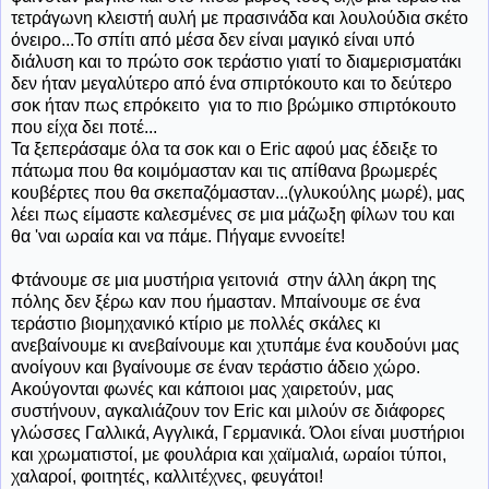
τετράγωνη κλειστή αυλή με πρασινάδα και λουλούδια σκέτο
όνειρο...Το σπίτι από μέσα δεν είναι μαγικό είναι υπό
διάλυση και το πρώτο σοκ τεράστιο γιατί το διαμερισματάκι
δεν ήταν μεγαλύτερο από ένα σπιρτόκουτο και το δεύτερο
σοκ ήταν πως επρόκειτο για το πιο βρώμικο σπιρτόκουτο
που είχα δει ποτέ...
Τα ξεπεράσαμε όλα τα σοκ και ο Eric αφού μας έδειξε το
πάτωμα που θα κοιμόμασταν και τις απίθανα βρωμερές
κουβέρτες που θα σκεπαζόμασταν...(γλυκούλης μωρέ), μας
λέει πως είμαστε καλεσμένες σε μια μάζωξη φίλων του και
θα 'ναι ωραία και να πάμε. Πήγαμε εννοείτε!
Φτάνουμε σε μια μυστήρια γειτονιά στην άλλη άκρη της
πόλης δεν ξέρω καν που ήμασταν. Μπαίνουμε σε ένα
τεράστιο βιομηχανικό κτίριο με πολλές σκάλες κι
ανεβαίνουμε κι ανεβαίνουμε και χτυπάμε ένα κουδούνι μας
ανοίγουν και βγαίνουμε σε έναν τεράστιο άδειο χώρο.
Ακούγονται φωνές και κάποιοι μας χαιρετούν, μας
συστήνουν, αγκαλιάζουν τον Eric και μιλούν σε διάφορες
γλώσσες Γαλλικά, Αγγλικά, Γερμανικά. Όλοι είναι μυστήριοι
και χρωματιστοί, με φουλάρια και χαϊμαλιά, ωραίοι τύποι,
χαλαροί, φοιτητές, καλλιτέχνες, φευγάτοι!