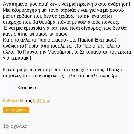
Αγαπημένοι μου αυτή δεν είναι μια πρωινή σκατο ανάρτηση!
Μια εξομολόγηση με πόνο καρδιάς είναι, για να μοιραστώ
μια υπέρβαση που δεν θα ξεχάσω ποτέ κι ένα ταξίδι
υπέροχο που θα θυμάμαι πάντα με κοιλιακούς πόνους.
Είναι μια εμπειρία για κάτι που είσαι σίγουρος πως δεν θα
κάνεις ποτέ...κι όμως...κι όμως!
Κατά τα άλλα το Παρίσι...ααααχ...το Παρίσι! Έχει μωρέ
ανάγκη το Παρίσι από τουαλέτες;...Το Παρίσι έχει όλα τα
άλλα...Το Πύργο, την Μονμάρτρη, το Σηκουάνα και τον έρωτα
για κερασάκι!
Καλό τριήμερο αγαπημένοι...πετάξτε χαρταετούς. Πετάξτε
συμπλέγματα κι ανασφάλειες...όλα στο μυαλό είναι βρε...
Κατερίνα
KaPaworld
στις
8:04 π.μ.
Κοινή χρήση
15 σχόλια: