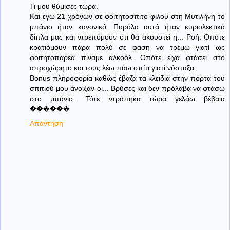
Τι μου θύμισες τώρα.
Και εγώ 21 χρόνων σε φοιτητοσπιτο φίλου στη Μυτιλήνη το
μπάνιο ήταν κανονικό. Παρόλα αυτά ήταν κυριολεκτικά
δίπλα μας και ντρεπόμουν ότι θα ακουστεί η... Ροή. Οπότε
κρατιόμουν πάρα πολύ σε φαση να τρέμω γιατί ως
φοιτητοπαρεα πίναμε αλκοόλ. Οπότε είχα φτάσει στο
απροχώρητο και τους λέω πάω σπίτι γιατί νύσταξα.
Bonus πληροφορία καθώς έβαζα τα κλειδιά στην πόρτα του
σπιτιού μου άνοιξαν οι... Βρύσες και δεν πρόλαβα να φτάσω
στο μπάνιο.. Τότε ντράπηκα τώρα γελάω βέβαια
������
Απάντηση