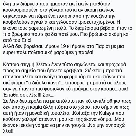
όλη την διάρκεια που ήμασταν εκεί εκείνη καθόταν
κουλουριασμένη στα γόνατα του κι αν ακόμη εκείνος
σηκωνόταν να πάρει ένα ποτήρι από την κουζίνα την
κουβαλούσε αγκαλιά και γελούσαν τρισευτυχισμένοι. Η
εικόνα τους χαριτωμένη πολύ. Το διαμέρισμα βέβαια, ήταν το
πιο βρώμικο που είχα δει ποτέ μου. Πιο βρώμικο ακόμη και
από του Eric!
Αλλά δεν βαριέσαι...ήμουν 19 κι ήμουν στο Παρίσι με μια
super πολυπολιτισμική χαρούμενη παρέα!
Κάποια στιγμή βλέπω έναν τύπο σηκώνεται και προχωρά
προς το σημείο που ήταν το κρεββάτι. Στέκεται μπροστά
στην τουαλέτα και ανοίγει το φερμουάρ του και πάνω που
σκέφτομαι "τι διάολο κάνει"...κατουράει μπροστά σε όλους
σαν να ήταν το πιο φυσιολογικό πράγμα στον κόσμο...σοκ!
Έπαθα σοκ λέω!!! Σοκ...
Σε λίγα δευτερόλεπτα με απόλυτο πανικό, αντιλήφθηκα πως
δεν υπάρχει καμία άλλη πόρτα στο χώρο που σήμαινε πως
αυτή ήταν η μοναδική τουαλέτα...Κοίταξα την Kulaya που
καθόταν χαλαρή απέναντι μου και της έκανα νόημα...Μου
έκανε κι εκείνη νόημα να μην ανησυχώ...Να μην ανησυχώ
λέει!!!