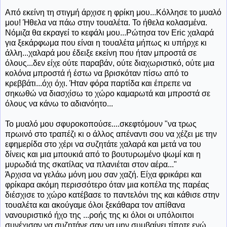
Από εκείνη τη στιγμή άρχισε η φρίκη μου...Κόλλησε το μυαλό
μου! Ήθελα να πάω στην τουαλέτα. Το ήθελα κολασμένα.
Νόμιζα θα εκραγεί το κεφάλι μου...Ρώτησα τον Eric χαλαρά
για ξεκάρφωμα που είναι η τουαλέτα μήπως κι υπήρχε κι
άλλη...χαλαρά μου έδειξε εκείνη που ήταν μπροστά σε
όλους...δεν είχε ούτε παραβάν, ούτε διαχωριστικό, ούτε μια
κολόνα μπροστά ή έστω να βρισκόταν πίσω από το
κρεββάτι...όχι όχι. Ήταν φόρα παρτίδα και έπρεπε να
σηκωθώ να διασχίσω το χώρο καμαρωτά και μπροστά σε
όλους να κάνω το αδιανόητο...
Το μυαλό μου σφυροκοπούσε....σκεφτόμουν "να τρως
πρωινό στο τραπέζι κι ο άλλος απέναντι σου να χέζει με την
εφημερίδα στο χέρι να συζητάτε χαλαρά και μετά να του
δίνεις και μια μπουκιά από το βουτυρωμένο ψωμί και η
μυρωδιά της σκατίλας να πλανιέται στον αέρα..."
Άρχισα να γελάω μόνη μου σαν χαζή. Είχα φρικάρει και
φρίκαρα ακόμη περισσότερο όταν μια κοπέλα της παρέας
διέσχισε το χώρο κατέβασε το παντελόνι της και κάθισε στην
τουαλέτα και ακούγαμε όλοι ξεκάθαρα τον απίθανα
νανουριστικό ήχο της ...ροής της κι όλοι οι υπόλοιποι
συνέχισαν να συζητάνε σαν να μην συμβαίνει τίποτε ενώ