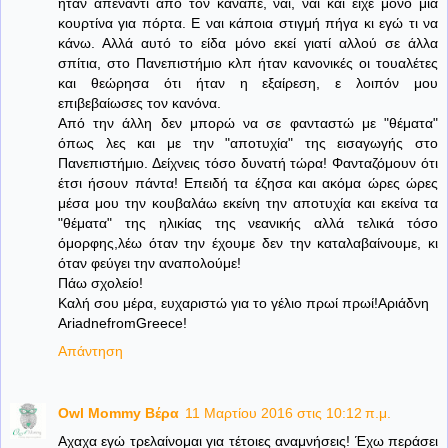
ήταν απέναντι από τον καναπέ, ναι, ναι και είχε μόνο μια
κουρτίνα για πόρτα. Ε ναι κάποια στιγμή πήγα κι εγώ τι να
κάνω. Αλλά αυτό το είδα μόνο εκεί γιατί αλλού σε άλλα
σπίτια, στο Πανεπιστήμιο κλπ ήταν κανονικές οι τουαλέτες
και θεώρησα ότι ήταν η εξαίρεση, ε λοιπόν μου
επιβεβαίωσες τον κανόνα.
Από την άλλη δεν μπορώ να σε φανταστώ με "θέματα"
όπως λες και με την "αποτυχία" της εισαγωγής στο
Πανεπιστήμιο. Δείχνεις τόσο δυνατή τώρα! Φανταζόμουν ότι
έτσι ήσουν πάντα! Επειδή τα έζησα και ακόμα ώρες ώρες
μέσα μου την κουβαλάω εκείνη την αποτυχία και εκείνα τα
"θέματα" της ηλικίας της νεανικής αλλά τελικά τόσο
όμορφης,λέω όταν την έχουμε δεν την καταλαβαίνουμε, κι
όταν φεύγει την αναπολούμε!
Πάω σχολείο!
Καλή σου μέρα, ευχαριστώ για το γέλιο πρωί πρωί!Αριάδνη
AriadnefromGreece!
Απάντηση
Owl Mommy Βέρα
11 Μαρτίου 2016 στις 10:12 π.μ.
Αχαχα εγώ τρελαίνομαι για τέτοιες αναμνήσεις! Έχω περάσει