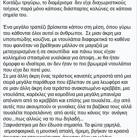
Κοιτάζω τριγύρω, το διαμέρισμα δεν είχε διαχωριστικούς
τοίχους παρά μόνο κάποιες διάσπαρτες κολώνες σε κάποια
σημεία του.
Ένα μεγάλο τραπέζι βρίσκεται κάπου στη μέση, όπου γύρω
του κάθονται όλοι αυτοί οι άνθρωποι. Σε μιαν άκρη μια
υποτυπώδης κουζίνα, με ντουλάπια διαφορετικά το καθένα
που φαινόταν να βρέθηκαν μάλλον σε μαγαζιά με
μεταχειρισμένα ή σε σκουπίδια και πάνω τους είχαν
κολλημένα σπασμένα γυαλάκια για άποψη...κι θα ήταν
όμορφα κι ιδιαίτερα, αν δεν ήταν το πιο βρωμερά ντουλάπια
που είχα δει ποτέ μου.
Σε μια άλλη άκρη ένας τεράστιος καναπές μπροστά από μια
σειρά μεγάλα παράθυρα που έβλεπαν σε μια λεωφόρο και
σε μιαν άλλη άκρη ένα τεράστιο ανακατωμένο κρεββάτι, μια
ντουλάπα, καρέκλες για κομοδίνα μια μεγάλη μπανιέρα
απέναντι από το κρεββάτι και επίσης μια τουαλέτα...όχι από
αυτές που ακουμπούν οι γυναίκες όλα τα βαζάκια τους αλλά
τουαλέτα πορσελάνινη από αυτές που κάνεις την ανάγκη
σου...πως αλλιώς να το πω δηλαδή...
Ξαφνιάστηκα μα δεν έδωσα σημασία. Τα φώτα χαμηλά,
ατμοσφαιρικά, η μουσική απαλή, ήρεμη, βγήκαν τα κρασιά