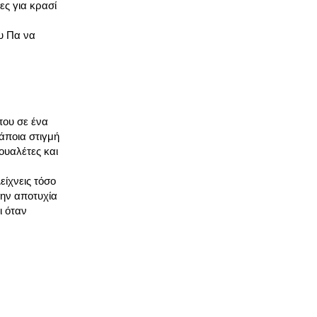
ες για κρασί
υ Πα να
που σε ένα
κάποια στιγμή
τουαλέτες και
είχνεις τόσο
την αποτυχία
ι όταν