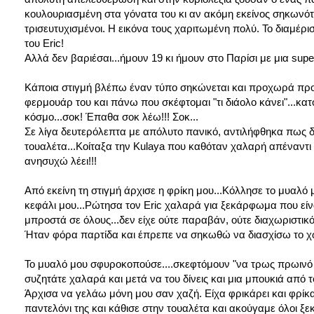
κουλουριασμένη στα γόνατα του κι αν ακόμη εκείνος σηκωνότ
τρισευτυχισμένοι. Η εικόνα τους χαριτωμένη πολύ. Το διαμέρι
του Eric!
Αλλά δεν βαριέσαι...ήμουν 19 κι ήμουν στο Παρίσι με μια su
Κάποια στιγμή βλέπω έναν τύπο σηκώνεται και προχωρά προς τ
φερμουάρ του και πάνω που σκέφτομαι "τι διάολο κάνει"...κα
κόσμο...σοκ! Έπαθα σοκ λέω!!! Σοκ...
Σε λίγα δευτερόλεπτα με απόλυτο πανικό, αντιλήφθηκα πως 
τουαλέτα...Κοίταξα την Kulaya που καθόταν χαλαρή απέναντι 
ανησυχώ λέει!!!
Από εκείνη τη στιγμή άρχισε η φρίκη μου...Κόλλησε το μυαλό
κεφάλι μου...Ρώτησα τον Eric χαλαρά για ξεκάρφωμα που είνα
μπροστά σε όλους...δεν είχε ούτε παραβάν, ούτε διαχωριστικό
Ήταν φόρα παρτίδα και έπρεπε να σηκωθώ να διασχίσω το χ
Το μυαλό μου σφυροκοπούσε....σκεφτόμουν "να τρως πρωινό στ
συζητάτε χαλαρά και μετά να του δίνεις και μια μπουκιά από 
Άρχισα να γελάω μόνη μου σαν χαζή. Είχα φρικάρει και φρίκ
παντελόνι της και κάθισε στην τουαλέτα και ακούγαμε όλοι ξεκ