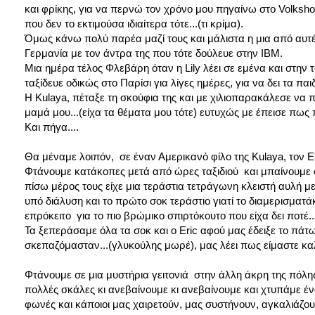
και φρίκης, για να περνώ τον χρόνο μου πηγαίνω στο Volksho
που δεν το εκτιμούσα ιδιαίτερα τότε...(τι κρίμα).
Όμως κάνω πολύ παρέα μαζί τους και μάλιστα η μια από αυτές 
Γερμανία με τον άντρα της που τότε δούλευε στην IBM.
Μια ημέρα τέλος Φλεβάρη όταν η Lily λέει σε εμένα και στην
ταξίδευε οδικώς στο Παρίσι για λίγες ημέρες, για να δει τα πα
Η Kulaya, πέταξε τη σκούφια της και με χιλιοπαρακάλεσε να 
μαμά μου...(είχα τα θέματα μου τότε) ευτυχώς με έπεισε πως
Και πήγα....
Θα μέναμε λοιπόν, σε έναν Αμερικανό φίλο της Kulaya, τον Er
Φτάνουμε κατάκοπες μετά από ώρες ταξιδιού και μπαίνουμε στο
πίσω μέρος τους είχε μια τεράστια τετράγωνη κλειστή αυλή με 
υπό διάλυση και το πρώτο σοκ τεράστιο γιατί το διαμερισματ
επρόκειτο για το πιο βρώμικο σπιρτόκουτο που είχα δει ποτέ..
Τα ξεπεράσαμε όλα τα σοκ και ο Eric αφού μας έδειξε το πά
σκεπαζόμασταν...(γλυκούλης μωρέ), μας λέει πως είμαστε καλ
Φτάνουμε σε μια μυστήρια γειτονιά στην άλλη άκρη της πόλη
πολλές σκάλες κι ανεβαίνουμε κι ανεβαίνουμε και χτυπάμε έν
φωνές και κάποιοι μας χαιρετούν, μας συστήνουν, αγκαλιάζουν