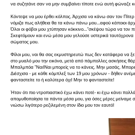
να συζητάνε σαν να μην συμβαίνει τίποτε ενώ αυτή φώναζε κα
Κόντεψε να μου έρθει κόλπος. Άρχισα να κάνω σαν τον Πίτερ
νόμιζα πως αλήθεια θα τα κάνω πάνω μου...αφού κάποιοι άρχ
Όλοι οι φόβοι μου χτύπησαν κόκκινο..."σκέψου τώρα να τον πι
Σκεφτόμουν και ενώ μέσα μου γελούσε υστερικά ταυτόχρονα 
σώματος μου.
Φίλοι μου, ναι θα σας εκμυστηρευτώ πως δεν κατάφερα να ξ
στο μυαλό μου την εικόνα, μετά από πάμπολλες ασκήσεις θάρ
Μπαλμπόα "Ναι!Ναι μπορείς να το κάνεις. Μην μασάς. Μπορεί
Διέσχισα - με κάθε κόμπλεξ των 19 μου χρόνων - δήθεν ανέμε
φανταστείτε το ή καλύτερα όχι! Μην το φανταστείτε!
Ήταν ότι πιο ντροπιαστικό έχω κάνει ποτέ- κι έχω κάνει πολ
απομυθοποίησα τα πάντα μέσα μου, για όσες μέρες μείναμε στ
νιώσω λιγότερο ρεζιλεμένη στον ίδιο μου τον εαυτό!