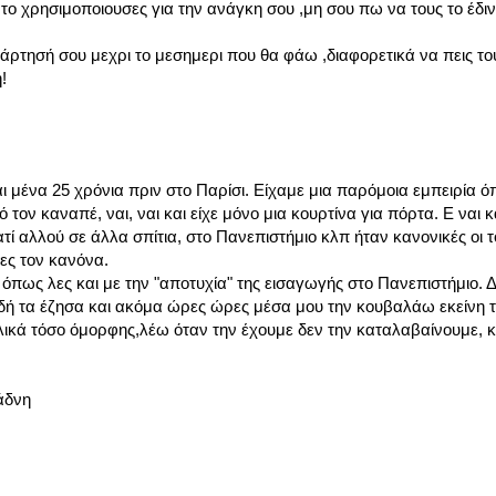
ο χρησιμοποιουσες για την ανάγκη σου ,μη σου πω να τους το έδιν
άρτησή σου μεχρι το μεσημερι που θα φάω ,διαφορετικά να πεις το
!
 μένα 25 χρόνια πριν στο Παρίσι. Είχαμε μια παρόμοια εμπειρία ό
ό τον καναπέ, ναι, ναι και είχε μόνο μια κουρτίνα για πόρτα. Ε ναι 
ατί αλλού σε άλλα σπίτια, στο Πανεπιστήμιο κλπ ήταν κανονικές οι 
ες τον κανόνα.
πως λες και με την "αποτυχία" της εισαγωγής στο Πανεπιστήμιο. Δ
ιδή τα έζησα και ακόμα ώρες ώρες μέσα μου την κουβαλάω εκείνη 
τελικά τόσο όμορφης,λέω όταν την έχουμε δεν την καταλαβαίνουμε, κ
άδνη