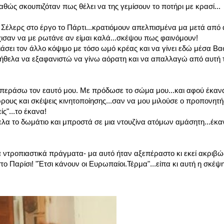
θώς σκουπιζόταν πως θέλει να της γεμίσουν το ποτήρι με κρασί...
 Σέλερς στο έργο το Πάρτι...κρατιόμουν απελπισμένα μα μετά από
ισαν να με ρωτάνε αν είμαι καλά...σκέψου πως φαινόμουν!
άσει τον άλλο κόψιμο με τόσο ωμό κρέας και να γίνει εδώ μέσα Βασ
ήθελα να εξαφανιστώ να γίνω αόρατη και να απαλλαγώ από αυτή τ
επεράσω τον εαυτό μου. Με πρόδωσε το σώμα μου...και αφού έκαν
ρους και σκέψεις κινητοποίησης...σαν να μου μιλούσε ο προπονητή
ς"...το έκανα!
λα το δωμάτιο και μπροστά σε μια ντουζίνα ατόμων αμάσητη...έκαν
λά ντροπιαστικά πράγματα- μα αυτό ήταν αξεπέραστο κι εκεί ακριβώ
ο Παρίσι! "Έτσι κάνουν οι Ευρωπαίοι.Τέρμα"...είπα κι αυτή η σκέψ