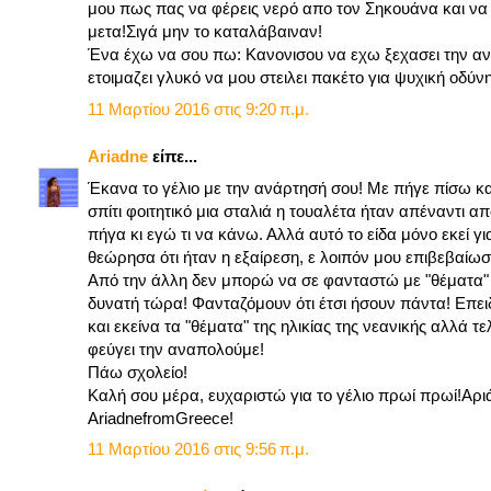
μου πως πας να φέρεις νερό απο τον Σηκουάνα και να τ
μετα!Σιγά μην το καταλάβαιναν!
Ένα έχω να σου πω: Κανονισου να εχω ξεχασει την αν
ετοιμαζει γλυκό να μου στειλει πακέτο για ψυχική οδύνη
11 Μαρτίου 2016 στις 9:20 π.μ.
Ariadne
είπε...
Έκανα το γέλιο με την ανάρτησή σου! Με πήγε πίσω και
σπίτι φοιτητικό μια σταλιά η τουαλέτα ήταν απέναντι απ
πήγα κι εγώ τι να κάνω. Αλλά αυτό το είδα μόνο εκεί γι
θεώρησα ότι ήταν η εξαίρεση, ε λοιπόν μου επιβεβαίωσ
Από την άλλη δεν μπορώ να σε φανταστώ με "θέματα" ό
δυνατή τώρα! Φανταζόμουν ότι έτσι ήσουν πάντα! Επε
και εκείνα τα "θέματα" της ηλικίας της νεανικής αλλά 
φεύγει την αναπολούμε!
Πάω σχολείο!
Καλή σου μέρα, ευχαριστώ για το γέλιο πρωί πρωί!Αρι
AriadnefromGreece!
11 Μαρτίου 2016 στις 9:56 π.μ.