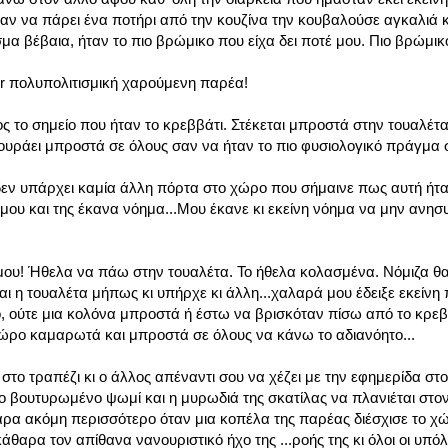
αν να πάρει ένα ποτήρι από την κουζίνα την κουβαλούσε αγκαλιά 
σμα βέβαια, ήταν το πιο βρώμικο που είχα δει ποτέ μου. Πιο βρώμι
per πολυπολιτισμική χαρούμενη παρέα!
ο σημείο που ήταν το κρεββάτι. Στέκεται μπροστά στην τουαλέτα 
τουράει μπροστά σε όλους σαν να ήταν το πιο φυσιολογικό πράγμα 
δεν υπάρχει καμία άλλη πόρτα στο χώρο που σήμαινε πως αυτή ήτα
μου και της έκανα νόημα...Μου έκανε κι εκείνη νόημα να μην ανησ
 μου! Ήθελα να πάω στην τουαλέτα. Το ήθελα κολασμένα. Νόμιζα θα
ι η τουαλέτα μήπως κι υπήρχε κι άλλη...χαλαρά μου έδειξε εκείνη
, ούτε μια κολόνα μπροστά ή έστω να βρισκόταν πίσω από το κρεββά
ώρο καμαρωτά και μπροστά σε όλους να κάνω το αδιανόητο...
ο τραπέζι κι ο άλλος απέναντι σου να χέζει με την εφημερίδα στο
το βουτυρωμένο ψωμί και η μυρωδιά της σκατίλας να πλανιέται στον
αρα ακόμη περισσότερο όταν μια κοπέλα της παρέας διέσχισε το χ
άθαρα τον απίθανα νανουριστικό ήχο της ...ροής της κι όλοι οι υπό