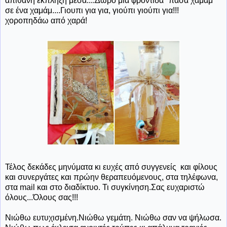
απίθανη έκπληξη μέσα....Δώρο μια φροντίδα "πασά χαμάμ"
σε ένα χαμάμ....Γιουπι για για, γιούπι γιούπι για!!!
χοροπηδάω από χαρά!
Τέλος δεκάδες μηνύματα κι ευχές από συγγενείς και φίλους
και συνεργάτες και πρώην θεραπευόμενους, στα τηλέφωνα,
στα mail και στο διαδίκτυο. Τι συγκίνηση.Σας ευχαριστώ
όλους...Όλους σας!!!
Νιώθω ευτυχισμένη.Νιώθω γεμάτη. Νιώθω σαν να ψήλωσα.