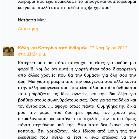
Χαίρομαι που έχω ανακαλύψει το μπλογκ και συμπορεύομαι
και γω σε πολλά από τα ταξίδια της ψυχής σου!
Νατάσσα Μαν.
Απάντηση
Κάλη και Κατερίνα από Ανθομέλι
27 Νοεμβρίου 2012
στις 11:24 μ.μ.
Κατερίνα μου μα πόσο υπέροχα τα είπες για ακόμα μια
φορά!!!! Νομίζω ότι αυτή η γιορτή ήταν τόσο διαφορετική
από άλλες χρονιές που θα την θυμάσαι για όλη σου την
ζωή. Μια γιορτή μακριά από την οικογένειά σου αλλά κοντά
στην άλλη οικογένειά σου που είναι όλοι αυτοί οι άνθρωποι
που μοιράζεστε τις ίδιες αγωνίες και την ίδια δίψα για
βοήθεια στους συνανθρώπους σας. Οσο για τα παιδάκια και
τον άντρα σου .... άψογοι όπως πάντα! Θυμήθηκα την δικιά
μου την μαμά που δυο-τρεις φορές τον χρόνο μας
δικαιολογούσε μια κοπάνα στο σχολείο, την οποία όμως
πάντα περνάγαμε μαζί της. Ετσι ποτέ δεν έκανα κρυφά
κοπάνα.. δεν χρειαζόταν. Μου έδωσε από μόνη της την
ελευθερία που ήθελα κι έτσι κι εγώ επέλεγα να την