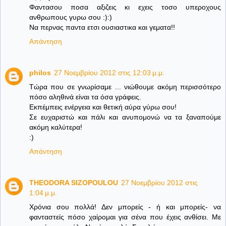
Φαντασου ποσα αξιζεις κι εχεις τοσο υπεροχους
ανθρωπους γυρω σου :):)
Να περνας παντα ετσι ουσιαστικα και γεματα!!
Απάντηση
philos
27 Νοεμβρίου 2012 στις 12:03 μ.μ.
Τώρα που σε γνωρίσαμε ... νιώθουμε ακόμη περισσότερο
πόσο αληθινά είναι τα όσα γράφεις.
Εκπέμπεις ενέργεια και θετική αύρα γύρω σου!
Σε ευχαριστώ και πάλι και ανυπομονώ να τα ξαναπούμε
ακόμη καλύτερα!
:)
Απάντηση
THEODORA SIZOPOULOU
27 Νοεμβρίου 2012 στις
1:04 μ.μ.
Χρόνια σου πολλά! Δεν μπορείς - ή και μπορείς- να
φανταστείς πόσο χαίρομαι για σένα που έχεις ανθίσει. Με