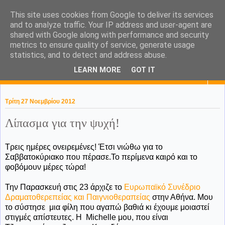
This site uses cookies from Google to deliver its services
KaPa. Me without you...tea
and to analyze traffic. Your IP address and user-agent are
shared with Google along with performance and security
without a biscuit!
metrics to ensure quality of service, generate usage
statistics, and to detect and address abuse.
LEARN MORE
GOT IT
▼
Τρίτη 27 Νοεμβρίου 2012
Λίπασμα για την ψυχή!
Τρεις ημέρες ονειρεμένες! Έτσι νιώθω για το
Σαββατοκύριακο που πέρασε.Το περίμενα καιρό και το
φοβόμουν μέρες τώρα!
Την Παρασκευή στις 23 άρχιζε το
Ευρωπαϊκό Συνέδριο
Δραματοθερεπείας και Παιγνιοθεραπείας
στην Αθήνα. Μου
το σύστησε μια φίλη που αγαπώ βαθιά κι έχουμε μοιαστεί
στιγμές απίστευτες. Η Μichelle μου, που είναι