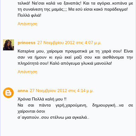
τελικά! Να'σαι καλά να ξαναπάς! Και τα αγόρια..κοπάνα με
τη συναίνεση της μαμάς;;; Μα εσύ είσαι κακό παράδειγμα!
Πολλά φιλιά!
Απάντηση
princess
27 Νοεμβρίου 2012 στις 4:07 μ.μ.
Κατερίνα μου, χαίρομαι πραγματικά με τη χαρά σου! Είναι
σαν να ήμουν κι εγώ εκεί μαζί σου και αισθάνομαι την
πληρότητά σου! Καλό απόγευμα γλυκιά μανούλα!
Απάντηση
anna
27 Νοεμβρίου 2012 στις 4:14 μ.μ.
Χρόνια Πολλά καλή μου !!
Να σαι πάντα γερή,χαρούμενη, δημιουργική...να σε
χαίρονται όσοι
σ΄αγαπούν..σου στέλνω μια αγκαλιά..