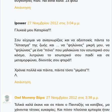
συγκίνησες πάλι. Να είσαι καλά. Σε φιλώ
Απάντηση
lpower
27 Νοεμβρίου 2012 στις 3:04 μ.μ.
Γλυκειά μου Κατερίνα!!!
Σου εύχομαι να αναγνωρίζεις και να αξιοποιείς πάντα το
"λίπασμα" της ζωής και ... να "ψηλώνεις" μικρή μου, να
"ψηλώνεις" με ένα "πόνο" που μαλακώνει τον εσωτερικό σου
κόσμο, λυτρώνει το εσωτερικό σου παιδί και σε
μεταμορφώνει, δίνοντάς σου φτερά!!
Χρόνια πολλά και πάντα, πάντα τόσο "γεμάτα"!!
Λ.
Απάντηση
Owl Mommy Βέρα
27 Νοεμβρίου 2012 στις 3:38 μ.μ.
Τελικά καλά έκανε και σε πίεσε ο Πανταζής να κατέβεις, μα
χάνονται τέτοιες ευκαιρίες; Και πόσο πλούσια εμπειρία ήταν