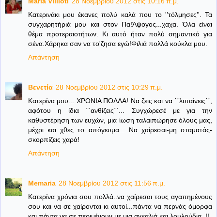
Maria Villioti
28 Νοεμβρίου 2012 στις 10:16 π.μ.
Κατερινάκι μου έκανες πολύ καλά που το ''τόλμησες''. Τα
συγχαρητήριά μου και στον Πα!Άψογος...χαχα. Όλα είναι
θέμα προτεραιοτήτων. Κι αυτό ήταν πολύ σημαντικό για
σένα.Χάρηκα σαν να το'ζησα εγώ!Φιλιά πολλά κούκλα μου.
Απάντηση
Βενετία
28 Νοεμβρίου 2012 στις 10:29 π.μ.
Κατερίνα μου... ΧΡΟΝΙΑ ΠΟΛΛΑ! Να ζεις και να ΄΄λιπαίνεις΄΄,
αφότου η ίδια ΄΄ανθίζεις΄΄... Συγχώρεσέ με για την
καθυστέρηση των ευχών, μια ίωση ταλαιπώρησε όλους μας,
μέχρι και χθες το απόγευμα... Να χαίρεσαι-μη σταματάς-
σκορπίζεις χαρά!
Απάντηση
Memaria
28 Νοεμβρίου 2012 στις 11:56 π.μ.
Κατερίνα χρόνια σου πολλά..να χαίρεσαι τους αγαπημένους
σου και να σε χαίρονται κι αυτοί...πάντα να περνάς όμορφα
και πάντα να σε περιμένουν με μια αγκαλιά και λουλούδια..!!