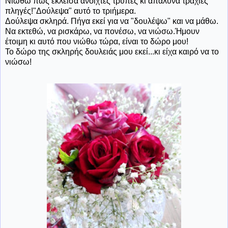
Νιώθω πως έκλεισα ανοιχτές τρύπες κι απάλυνα τραχιές
πληγές!"Δούλεψα" αυτό το τριήμερα.
Δούλεψα σκληρά. Πήγα εκεί για να "δουλέψω" και να μάθω.
Να εκτεθώ, να ρισκάρω, να πονέσω, να νιώσω.Ήμουν
έτοιμη κι αυτό που νιώθω τώρα, είναι το δώρο μου!
Το δώρο της σκληρής δουλειάς μου εκεί...κι είχα καιρό να το
νιώσω!