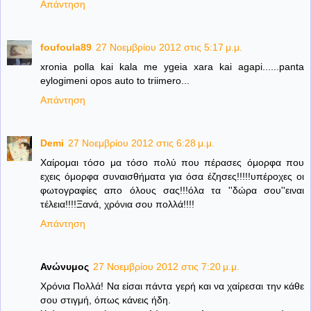
Απάντηση
foufoula89
27 Νοεμβρίου 2012 στις 5:17 μ.μ.
xronia polla kai kala me ygeia xara kai agapi......panta
eylogimeni opos auto to triimero...
Απάντηση
Demi
27 Νοεμβρίου 2012 στις 6:28 μ.μ.
Χαίρομαι τόσο μα τόσο πολύ που πέρασες όμορφα που
εχεις όμορφα συναισθήματα για όσα έζησες!!!!!υπέροχες οι
φωτογραφίες απο όλους σας!!!όλα τα ''δώρα σου''ειναι
τέλεια!!!!Ξανά, χρόνια σου πολλά!!!!
Απάντηση
Ανώνυμος
27 Νοεμβρίου 2012 στις 7:20 μ.μ.
Χρόνια Πολλά! Να είσαι πάντα γερή και να χαίρεσαι την κάθε
σου στιγμή, όπως κάνεις ήδη.