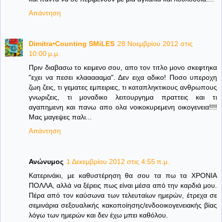
Απάντηση
Dimitra•Counting SΜiLES
28 Νοεμβρίου 2012 στις
10:00 μ.μ.
Πριν διαβασω το κειμενο σου, απο τον τιτλο μονο σκεφτηκα
"εχει να πεσει κλαααααμα". Δεν ειχα αδικο! Ποσο υπεροχη
ζωη ζεις, τι γεματες εμπειριες, τι καταπληκτικους ανθρωπους
γνωριζεις, τι μοναδικο λειτουργημα πραττεις και τι
αγαπημενη και πανω απο ολα νοικοκυρεμενη οικογενεια!!!!
Μας μαγεψες παλι...
Απάντηση
Ανώνυμος
1 Δεκεμβρίου 2012 στις 4:55 π.μ.
Κατερινάκι, με καθυστέρηση θα σου τα πω τα ΧΡΟΝΙΑ
ΠΟΛΛΑ, αλλά να ξέρεις πως είναι μέσα από την καρδιά μου.
Πέρα από τον καύσωνα των τελευταίων ημερών, έτρεχα σε
σεμινάρια σεξουαλικής κακοποίησης/ενδοοικογενειακής βίας
λόγω των ημερών και δεν έχω μπει καθόλου.