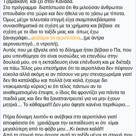
Τζαμαικανή και ζει στον Καναδά.
Στο πρόγραμμα διαπίστωσα ότι θα μιλούσαν άνθρωποι
σπουδαίοι στο χώρο και δεν ήθελα να το χάσω με τίποτα.
Όμως μέχρι τελευταία στιγμή είχα σκαμπανεβάσματα
συναισθηματικά σε σχέση με τα χρήματα και βέβαια σε
σχέση με το ίδιο το ταξίδι μιας και όπως έχω
ξαναγράψει...
φοβάμαι τα αεροπλάνα
...(με άντρα
αεροναυπηγό...τι ντροπή).
Αυτός που με έβγαλε από το δίλημμα ήταν βέβαια ο Πα, που
μου υπενθύμησε ότι είναι ουσιώδες να επενδύω στην
δουλειά μου, οτι η εκπαίδευση είναι επένδυση και με διέταξε
να πάω.Τέλος μου επεσήμανε ότι τα αεροπλάνα δεν πέφτουν
εύκολα αλλά ακόμη κι αν πέσουν να μην στεναχωριέμαι γιατί
δεν θα καταλάβω και πολλά (ναι καλά, έχουμε δει
ντοκυμαντέρ κύριος) κι ότι τέλος πάντων αν το
αναθεματισμένο έπεφτε, ο ίδιος θα φροντίζει για πάντα τα
παιδιά μας και δεν θα ξαναπαντρευτεί για να μην έχουν
μητριά.... Το κάθαρμα!!! Δεν μου άφησε κανένα περιθώριο....
Πήρα δύναμη λοιπόν κι ανέβηκα στο αεροπλάνο γιατί
αποφάσισα ότι χρειάζομαι την εκπαίδευση κι ότι είμαι
μεγαλύτερη από το φόβο μου....Κι έκανα καλά!!!
Από τη στιγμή που άρχισε αυτό το ταξίδι μέχρι τη στιγμή που