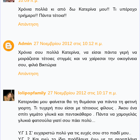
10:09 π.μ.
Χρόνια πολλά κι από δω Κατερίνα μου!! Τι υπέροχο
τριήμερο!! Πάντα τέτοια!!
Απάντηση
Admin
27 Νοεμβρίου 2012 στις 10:12 π.μ.
Χρόνια σου πολλά Κατερίνα, να είσαι πάντα γερή να
μοιράζεσαι τέτοιες στιγμές και να χαίρεσαι την οικογένεια
σου, φιλιά Βικτώρια
Απάντηση
lolipopfamily
27 Νοεμβρίου 2012 στις 10:17 π.μ.
Κατερινάκι μου φαίνεται θα τη θυμάσαι για πάντα τη φετινή
γιορτη. Τι τυχερή που είσαι με τέτοιους φίλους . Άκου ένα
σπίτι γεμάτο γλυκά και πεντακάθαρο . Πάντα να χαμογελάς
γλυκιά φατσούλα γιατί σου πάει πολύ...
Υ.Γ 1 Σ' ευχαριστώ πολύ για τις ευχές σου στο παιδί μου..
Υ.Γ. 2 Και εγώ το ίδιο πρόβλημα έχω με τα αεροπλάνα