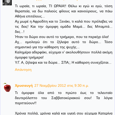
Τι ωραία, τι ωραία, ΤΙ ΩΡΑΙΑ!! Θέλω κι εγώ κι εγώ, τόση
θεραπεία, να δω παλιούς φίλους και καινούριους, να πάω
Αθήνα επιτέλους...
Αχ μωρέ η Αφροδίτη και το Ξενάκι, τι καλά που πρόλαβες να
τις δεις! Και την όμορφη ομάδα Μαμά... δες Μπαμπά...
δες...!
Ήταν το δώρο σου αυτό το τριήμερο, που τα περιείχε όλα!
Αχ... ομολογώ ότι το ζήλεψα αυτό το δώρο... Τόσο
σημαντικό για την κάθαρση της ψυχής...
Καλημέρα αδερφάκι, εύχομαι ν' ακολουθήσουν πολλά ακόμη
όμορφα τριήμερα!
Υ.Γ. Α, ζήλεψα και τα δώρα... ΣΠΑ;; Η κάθαρση συνεχίζεται...
Απάντηση
Χρυσαυγή
27 Νοεμβρίου 2012 στις 9:30 π.μ.
Τι όμορφα όλα από το πρώτο έως το τελευταίο
δευτερόλεπτο του Σαββατοκύριακού σου! Τα λόγια
περιττεύουν!!
Χρόνια πολλά, χρόνια καλά και υγειή σου εύχομαι Κατερίνα