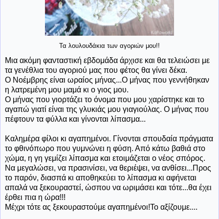
Τα λουλουδάκια των αγοριών μου!!
Μια ακόμη φανταστική εβδομάδα άρχισε και θα τελειώσει με
τα γενέθλια του αγοριού μας που φέτος θα γίνει δέκα.
Ο Νοέμβρης είναι ωραίος μήνας...Ο μήνας που γεννήθηκαν
η λατρεμένη μου μαμά κι ο γιος μου.
Ο μήνας που γιορτάζει το όνομα που μου χαρίστηκε και το
αγαπώ γιατί είναι της γλυκιάς μου γιαγιούλας. Ο μήνας που
πέφτουν τα φύλλα και γίνονται λίπασμα...
Καλημέρα φίλοι κι αγαπημένοι. Γίνονται σπουδαία πράγματα
το φθινόπωρο που γυμνώνει η φύση. Από κάτω βαθιά στο
χώμα, η γη γεμίζει λίπασμα και ετοιμάζεται ο νέος σπόρος.
Να μεγαλώσει, να πρασινίσει, να θεριέψει, να ανθίσει...Προς
το παρόν, διασπά κι αποθηκεύει το λίπασμα κι αφήνεται
απαλά να ξεκουραστεί, ώσπου να ωριμάσει και τότε...θα έχει
έρθει πια η ώρα!!!
Μέχρι τότε ας ξεκουραστούμε αγαπημένοι!Το αξίζουμε....