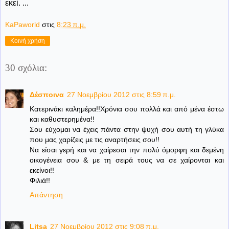
εκεί. ...
KaPaworld
στις
8:23 π.μ.
Κοινή χρήση
30 σχόλια:
Δέσποινα
27 Νοεμβρίου 2012 στις 8:59 π.μ.
Κατερινάκι καλημέρα!!Χρόνια σου πολλά και από μένα έστω
και καθυστερημένα!!
Σου εύχομαι να έχεις πάντα στην ψυχή σου αυτή τη γλύκα
που μας χαρίζεις με τις αναρτήσεις σου!!
Να είσαι γερή και να χαίρεσαι την πολύ όμορφη και δεμένη
οικογένεια σου & με τη σειρά τους να σε χαίρονται και
εκείνοι!!
Φιλιά!!
Απάντηση
Litsa
27 Νοεμβρίου 2012 στις 9:08 π.μ.