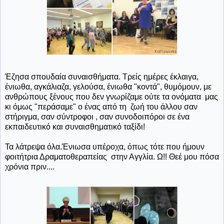
Έζησα σπουδαία συναισθήματα. Τρείς ημέρες έκλαιγα,
ένιωθα, αγκάλιαζα, γελούσα, ένιωθα "κοντά", θυμόμουν, με
ανθρώπους ξένους που δεν γνωρίζαμε ούτε τα ονόματα μας
κι όμως "περάσαμε" ο ένας από τη ζωή του άλλου σαν
στήριγμα, σαν σύντροφοι , σαν συνοδοιπόροι σε ένα
εκπαιδευτικό και συναισθηματικό ταξίδι!
Τα λάτρεψα όλα.Ένιωσα υπέροχα, όπως τότε που ήμουν
φοιτήτρια Δραματοθεραπείας στην Αγγλία. Ω!! Θεέ μου πόσα
χρόνια πριν....