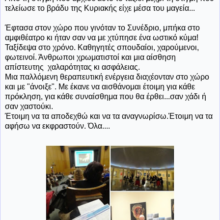
τελείωσε το βράδυ της Κυριακής είχε μέσα του μαγεία...
Έφτασα στον χώρο που γινόταν το Συνέδριο, μπήκα στο
αμφιθέατρο κι ήταν σαν να με χτύπησε ένα ωστικό κύμα!
Ταξίδεψα στο χρόνο. Καθηγητές σπουδαίοι, χαρούμενοι,
φωτεινοί. Άνθρωποι χρωματιστοί και μια αίσθηση
απίστευτης χαλαρότητας κι ασφάλειας.
Μια παλλόμενη θεραπευτική ενέργεια διαχέονταν στο χώρο
και με "άνοιξε". Με έκανε να αισθάνομαι έτοιμη για κάθε
πρόκληση, για κάθε συναίσθημα που θα έρθει...σαν χάδι ή
σαν χαστούκι.
Έτοιμη να τα αποδεχθώ και να τα αναγνωρίσω.Έτοιμη να τα
αφήσω να εκφραστούν. Όλα....