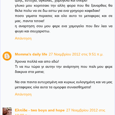
ζωης, ευτυχια, αγκαλιες, χαμογελα και ονειρα!
γλυκο μου κοριτσακι την αλλη φορα που θα ξαναρθεις θα
θελα πολυ να σε δω εστω για ενα γρηγορο καφεδακι!
ποσο γεματα περασες και ολο αυτο το μετεφερες και σε
μας..παντα τετοια!
η αναρτηση σου μου φερε ενα χαμογελο που δεν λεει να
φυγει και σευχαριστω.
Απάντηση
Momma's daily life
27 Νοεμβρίου 2012 στις 9:51 π.μ.
Χρονια πολλά και απο εδώ!
Τι να πω τώρα γι αυτην την ανάρτηση που παλι μου φερε
δακρυα στα ματια;
Να σαι παντα ευτυχισμένη και κυριως ευλογημένη και να μας
μεταφερεις ολα αυτα τα ομορφα συναισθηματα!
Απάντηση
Ελπίδα - two boys and hope
27 Νοεμβρίου 2012 στις