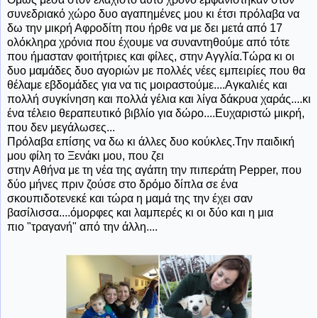
συνεδριακό χώρο δυο αγαπημένες μου κι έτσι πρόλαβα να
δω την μικρή Αφροδίτη που ήρθε να με δει μετά από 17
ολόκληρα χρόνια που έχουμε να συναντηθούμε από τότε
που ήμασταν φοιτήτριες και φίλες, στην Αγγλία.Τώρα κι οι
δυο μαμάδες δυο αγοριών με πολλές νέες εμπειρίες που θα
θέλαμε εβδομάδες για να τις μοιραστούμε....Αγκαλιές και
πολλή συγκίνηση και πολλά γέλια και λίγα δάκρυα χαράς....κι
ένα τέλειο θεραπευτικό βιβλίο για δώρο....Ευχαριστώ μικρή,
που δεν μεγάλωσες...
Πρόλαβα επίσης να δω κι άλλες δυο κούκλες.Την παιδική
μου φίλη το Ξενάκι μου, που ζει
στην Αθήνα με τη νέα της αγάπη την πιπεράτη Pepper, που
δύο μήνες πριν ζούσε στο δρόμο δίπλα σε ένα
σκουπιδοτενεκέ και τώρα η μαμά της την έχει σαν
βασίλισσα....όμορφες και λαμπερές κι οι δύο και η μια
πιο "τραγανή" από την άλλη....