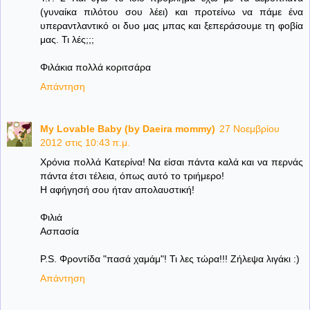
(γυναίκα πιλότου σου λέει) και προτείνω να πάμε ένα
υπεραντλαντικό οι δυο μας μπας και ξεπεράσουμε τη φοβία
μας. Τι λές;;;
Φιλάκια πολλά κοριτσάρα
Απάντηση
My Lovable Baby (by Daeira mommy)
27 Νοεμβρίου
2012 στις 10:43 π.μ.
Χρόνια πολλά Κατερίνα! Να είσαι πάντα καλά και να περνάς
πάντα έτσι τέλεια, όπως αυτό το τριήμερο!
Η αφήγησή σου ήταν απολαυστική!
Φιλιά
Ασπασία
P.S. Φροντίδα "πασά χαμάμ"! Τι λες τώρα!!! Ζήλεψα λιγάκι :)
Απάντηση