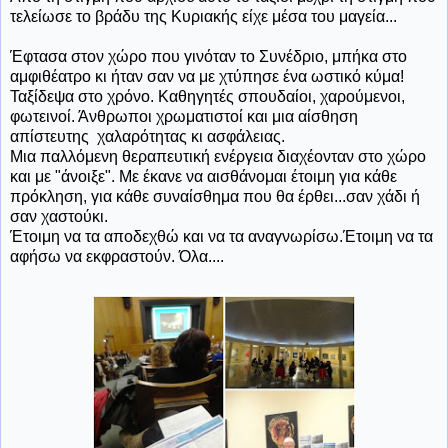
τελείωσε το βράδυ της Κυριακής είχε μέσα του μαγεία...
Έφτασα στον χώρο που γινόταν το Συνέδριο, μπήκα στο
αμφιθέατρο κι ήταν σαν να με χτύπησε ένα ωστικό κύμα!
Ταξίδεψα στο χρόνο. Καθηγητές σπουδαίοι, χαρούμενοι,
φωτεινοί. Άνθρωποι χρωματιστοί και μια αίσθηση
απίστευτης χαλαρότητας κι ασφάλειας.
Μια παλλόμενη θεραπευτική ενέργεια διαχέονταν στο χώρο
και με "άνοιξε". Με έκανε να αισθάνομαι έτοιμη για κάθε
πρόκληση, για κάθε συναίσθημα που θα έρθει...σαν χάδι ή
σαν χαστούκι.
Έτοιμη να τα αποδεχθώ και να τα αναγνωρίσω.Έτοιμη να τα
αφήσω να εκφραστούν. Όλα....