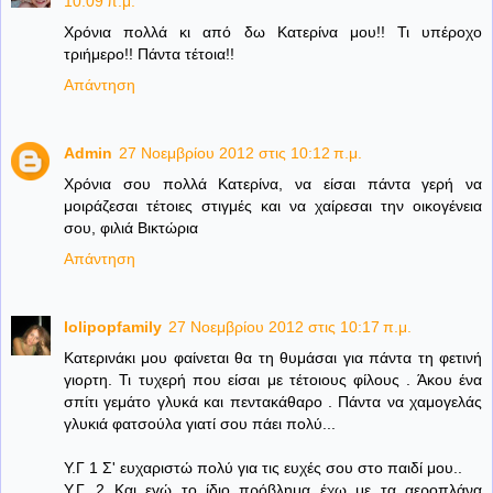
10:09 π.μ.
Χρόνια πολλά κι από δω Κατερίνα μου!! Τι υπέροχο
τριήμερο!! Πάντα τέτοια!!
Απάντηση
Admin
27 Νοεμβρίου 2012 στις 10:12 π.μ.
Χρόνια σου πολλά Κατερίνα, να είσαι πάντα γερή να
μοιράζεσαι τέτοιες στιγμές και να χαίρεσαι την οικογένεια
σου, φιλιά Βικτώρια
Απάντηση
lolipopfamily
27 Νοεμβρίου 2012 στις 10:17 π.μ.
Κατερινάκι μου φαίνεται θα τη θυμάσαι για πάντα τη φετινή
γιορτη. Τι τυχερή που είσαι με τέτοιους φίλους . Άκου ένα
σπίτι γεμάτο γλυκά και πεντακάθαρο . Πάντα να χαμογελάς
γλυκιά φατσούλα γιατί σου πάει πολύ...
Υ.Γ 1 Σ' ευχαριστώ πολύ για τις ευχές σου στο παιδί μου..
Υ.Γ. 2 Και εγώ το ίδιο πρόβλημα έχω με τα αεροπλάνα