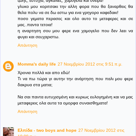
ζωης, ευτυχια, αγκαλιες, χαμογελα και ονειρα!
γλυκο μου κοριτσακι την αλλη φορα που θα ξαναρθεις θα
θελα πολυ να σε δω εστω για ενα γρηγορο καφεδακι!
ποσο γεματα περασες και ολο αυτο το μετεφερες και σε
μας..παντα τετοια!
η αναρτηση σου μου φερε ενα χαμογελο που δεν λεει να
φυγει και σευχαριστω.
Απάντηση
Momma's daily life
27 Νοεμβρίου 2012 στις 9:51 π.μ.
Χρονια πολλά και απο εδώ!
Τι να πω τώρα γι αυτην την ανάρτηση που παλι μου φερε
δακρυα στα ματια;
Να σαι παντα ευτυχισμένη και κυριως ευλογημένη και να μας
μεταφερεις ολα αυτα τα ομορφα συναισθηματα!
Απάντηση
Ελπίδα - two boys and hope
27 Νοεμβρίου 2012 στις