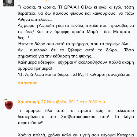
Τι ωραία, τι ωραία, ΤΙ ΩΡΑΙΑ!! Θέλω κι εγώ κι εγώ, τόση
θεραπεία, να δω παλιούς φίλους και καινούριους, να πάω
Αθήνα επιτέλους...
Αχ μωρέ η Αφροδίτη και το Ξενάκι, τι καλά που πρόλαβες να
τις δεις! Και την όμορφη ομάδα Μαμά... δες Μπαμπά...
δες...!
Ήταν το δώρο σου αυτό το τριήμερο, που τα περιείχε όλα!
Αχ... ομολογώ ότι το ζήλεψα αυτό το δώρο... Τόσο
σημαντικό για την κάθαρση της ψυχής...
Καλημέρα αδερφάκι, εύχομαι ν' ακολουθήσουν πολλά ακόμη
όμορφα τριήμερα!
Υ.Γ. Α, ζήλεψα και τα δώρα... ΣΠΑ;; Η κάθαρση συνεχίζεται...
Απάντηση
Χρυσαυγή
27 Νοεμβρίου 2012 στις 9:30 π.μ.
Τι όμορφα όλα από το πρώτο έως το τελευταίο
δευτερόλεπτο του Σαββατοκύριακού σου! Τα λόγια
περιττεύουν!!
Χρόνια πολλά, χρόνια καλά και υγειή σου εύχομαι Κατερίνα