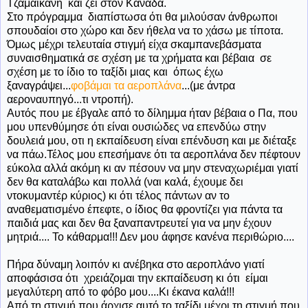
Τζαμαικανή και ζει στον Καναδά.
Στο πρόγραμμα διαπίστωσα ότι θα μιλούσαν άνθρωποι
σπουδαίοι στο χώρο και δεν ήθελα να το χάσω με τίποτα.
Όμως μέχρι τελευταία στιγμή είχα σκαμπανεβάσματα
συναισθηματικά σε σχέση με τα χρήματα και βέβαια σε
σχέση με το ίδιο το ταξίδι μιας και όπως έχω
ξαναγράψει...
φοβάμαι τα αεροπλάνα
...(με άντρα
αεροναυπηγό...τι ντροπή).
Αυτός που με έβγαλε από το δίλημμα ήταν βέβαια ο Πα, που
μου υπενθύμησε ότι είναι ουσιώδες να επενδύω στην
δουλειά μου, οτι η εκπαίδευση είναι επένδυση και με διέταξε
να πάω.Τέλος μου επεσήμανε ότι τα αεροπλάνα δεν πέφτουν
εύκολα αλλά ακόμη κι αν πέσουν να μην στεναχωριέμαι γιατί
δεν θα καταλάβω και πολλά (ναι καλά, έχουμε δει
ντοκυμαντέρ κύριος) κι ότι τέλος πάντων αν το
αναθεματισμένο έπεφτε, ο ίδιος θα φροντίζει για πάντα τα
παιδιά μας και δεν θα ξαναπαντρευτεί για να μην έχουν
μητριά.... Το κάθαρμα!!! Δεν μου άφησε κανένα περιθώριο....
Πήρα δύναμη λοιπόν κι ανέβηκα στο αεροπλάνο γιατί
αποφάσισα ότι χρειάζομαι την εκπαίδευση κι ότι είμαι
μεγαλύτερη από το φόβο μου....Κι έκανα καλά!!!
Από τη στιγμή που άρχισε αυτό το ταξίδι μέχρι τη στιγμή που