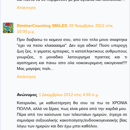
Απάντηση
Dimitra•Counting SΜiLES
28 Νοεμβρίου 2012 στις
10:00 μ.μ.
Πριν διαβασω το κειμενο σου, απο τον τιτλο μονο σκεφτηκα
"εχει να πεσει κλαααααμα". Δεν ειχα αδικο! Ποσο υπεροχη
ζωη ζεις, τι γεματες εμπειριες, τι καταπληκτικους ανθρωπους
γνωριζεις, τι μοναδικο λειτουργημα πραττεις και τι
αγαπημενη και πανω απο ολα νοικοκυρεμενη οικογενεια!!!!
Μας μαγεψες παλι...
Απάντηση
Ανώνυμος
1 Δεκεμβρίου 2012 στις 4:55 π.μ.
Κατερινάκι, με καθυστέρηση θα σου τα πω τα ΧΡΟΝΙΑ
ΠΟΛΛΑ, αλλά να ξέρεις πως είναι μέσα από την καρδιά μου.
Πέρα από τον καύσωνα των τελευταίων ημερών, έτρεχα σε
σεμινάρια σεξουαλικής κακοποίησης/ενδοοικογενειακής βίας
λόγω των ημερών και δεν έχω μπει καθόλου.