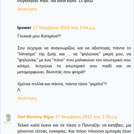
συγκίνησες πάλι. Να είσαι καλά. Σε φιλώ
Απάντηση
lpower
27 Νοεμβρίου 2012 στις 3:04 μ.μ.
Γλυκειά μου Κατερίνα!!!
Σου εύχομαι να αναγνωρίζεις και να αξιοποιείς πάντα το
"λίπασμα" της ζωής και ... να "ψηλώνεις" μικρή μου, να
"ψηλώνεις" με ένα "πόνο" που μαλακώνει τον εσωτερικό σου
κόσμο, λυτρώνει το εσωτερικό σου παιδί και σε
μεταμορφώνει, δίνοντάς σου φτερά!!
Χρόνια πολλά και πάντα, πάντα τόσο "γεμάτα"!!
Λ.
Απάντηση
Owl Mommy Βέρα
27 Νοεμβρίου 2012 στις 3:38 μ.μ.
Τελικά καλά έκανε και σε πίεσε ο Πανταζής να κατέβεις, μα
χάνονται τέτοιες ευκαιρίες; Και πόσο πλούσια εμπειρία ήταν