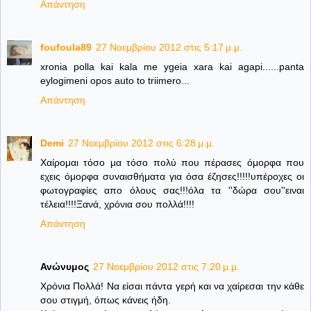
Απάντηση
foufoula89
27 Νοεμβρίου 2012 στις 5:17 μ.μ.
xronia polla kai kala me ygeia xara kai agapi......panta
eylogimeni opos auto to triimero...
Απάντηση
Demi
27 Νοεμβρίου 2012 στις 6:28 μ.μ.
Χαίρομαι τόσο μα τόσο πολύ που πέρασες όμορφα που
εχεις όμορφα συναισθήματα για όσα έζησες!!!!!υπέροχες οι
φωτογραφίες απο όλους σας!!!όλα τα ''δώρα σου''ειναι
τέλεια!!!!Ξανά, χρόνια σου πολλά!!!!
Απάντηση
Ανώνυμος
27 Νοεμβρίου 2012 στις 7:20 μ.μ.
Χρόνια Πολλά! Να είσαι πάντα γερή και να χαίρεσαι την κάθε
σου στιγμή, όπως κάνεις ήδη.