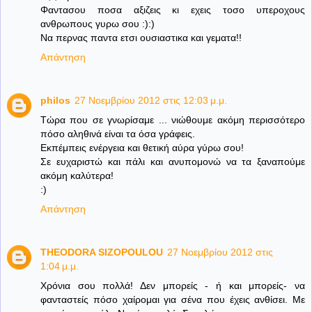
Φαντασου ποσα αξιζεις κι εχεις τοσο υπεροχους
ανθρωπους γυρω σου :):)
Να περνας παντα ετσι ουσιαστικα και γεματα!!
Απάντηση
philos
27 Νοεμβρίου 2012 στις 12:03 μ.μ.
Τώρα που σε γνωρίσαμε ... νιώθουμε ακόμη περισσότερο
πόσο αληθινά είναι τα όσα γράφεις.
Εκπέμπεις ενέργεια και θετική αύρα γύρω σου!
Σε ευχαριστώ και πάλι και ανυπομονώ να τα ξαναπούμε
ακόμη καλύτερα!
:)
Απάντηση
THEODORA SIZOPOULOU
27 Νοεμβρίου 2012 στις
1:04 μ.μ.
Χρόνια σου πολλά! Δεν μπορείς - ή και μπορείς- να
φανταστείς πόσο χαίρομαι για σένα που έχεις ανθίσει. Με