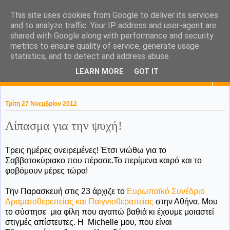
This site uses cookies from Google to deliver its services
KaPa. Me without you...tea
and to analyze traffic. Your IP address and user-agent are
shared with Google along with performance and security
without a biscuit!
metrics to ensure quality of service, generate usage
statistics, and to detect and address abuse.
LEARN MORE
GOT IT
▼
Τρίτη 27 Νοεμβρίου 2012
Λίπασμα για την ψυχή!
Τρεις ημέρες ονειρεμένες! Έτσι νιώθω για το
Σαββατοκύριακο που πέρασε.Το περίμενα καιρό και το
φοβόμουν μέρες τώρα!
Την Παρασκευή στις 23 άρχιζε το
Ευρωπαϊκό Συνέδριο
Δραματοθερεπείας και Παιγνιοθεραπείας
στην Αθήνα. Μου
το σύστησε μια φίλη που αγαπώ βαθιά κι έχουμε μοιαστεί
στιγμές απίστευτες. Η Μichelle μου, που είναι