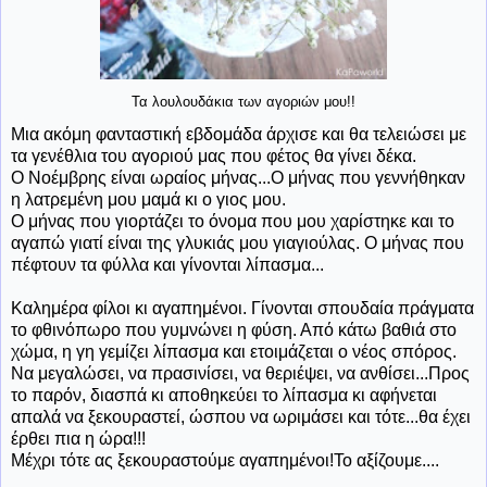
Τα λουλουδάκια των αγοριών μου!!
Μια ακόμη φανταστική εβδομάδα άρχισε και θα τελειώσει με
τα γενέθλια του αγοριού μας που φέτος θα γίνει δέκα.
Ο Νοέμβρης είναι ωραίος μήνας...Ο μήνας που γεννήθηκαν
η λατρεμένη μου μαμά κι ο γιος μου.
Ο μήνας που γιορτάζει το όνομα που μου χαρίστηκε και το
αγαπώ γιατί είναι της γλυκιάς μου γιαγιούλας. Ο μήνας που
πέφτουν τα φύλλα και γίνονται λίπασμα...
Καλημέρα φίλοι κι αγαπημένοι. Γίνονται σπουδαία πράγματα
το φθινόπωρο που γυμνώνει η φύση. Από κάτω βαθιά στο
χώμα, η γη γεμίζει λίπασμα και ετοιμάζεται ο νέος σπόρος.
Να μεγαλώσει, να πρασινίσει, να θεριέψει, να ανθίσει...Προς
το παρόν, διασπά κι αποθηκεύει το λίπασμα κι αφήνεται
απαλά να ξεκουραστεί, ώσπου να ωριμάσει και τότε...θα έχει
έρθει πια η ώρα!!!
Μέχρι τότε ας ξεκουραστούμε αγαπημένοι!Το αξίζουμε....