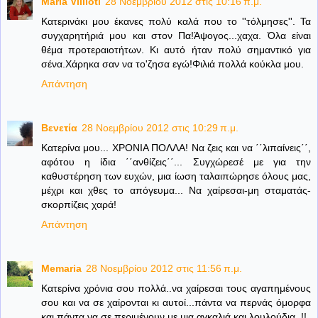
Maria Villioti
28 Νοεμβρίου 2012 στις 10:16 π.μ.
Κατερινάκι μου έκανες πολύ καλά που το ''τόλμησες''. Τα
συγχαρητήριά μου και στον Πα!Άψογος...χαχα. Όλα είναι
θέμα προτεραιοτήτων. Κι αυτό ήταν πολύ σημαντικό για
σένα.Χάρηκα σαν να το'ζησα εγώ!Φιλιά πολλά κούκλα μου.
Απάντηση
Βενετία
28 Νοεμβρίου 2012 στις 10:29 π.μ.
Κατερίνα μου... ΧΡΟΝΙΑ ΠΟΛΛΑ! Να ζεις και να ΄΄λιπαίνεις΄΄,
αφότου η ίδια ΄΄ανθίζεις΄΄... Συγχώρεσέ με για την
καθυστέρηση των ευχών, μια ίωση ταλαιπώρησε όλους μας,
μέχρι και χθες το απόγευμα... Να χαίρεσαι-μη σταματάς-
σκορπίζεις χαρά!
Απάντηση
Memaria
28 Νοεμβρίου 2012 στις 11:56 π.μ.
Κατερίνα χρόνια σου πολλά..να χαίρεσαι τους αγαπημένους
σου και να σε χαίρονται κι αυτοί...πάντα να περνάς όμορφα
και πάντα να σε περιμένουν με μια αγκαλιά και λουλούδια..!!