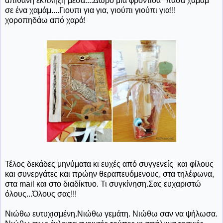
απίθανη έκπληξη μέσα....Δώρο μια φροντίδα "πασά χαμάμ"
σε ένα χαμάμ....Γιουπι για για, γιούπι γιούπι για!!!
χοροπηδάω από χαρά!
Τέλος δεκάδες μηνύματα κι ευχές από συγγενείς και φίλους
και συνεργάτες και πρώην θεραπευόμενους, στα τηλέφωνα,
στα mail και στο διαδίκτυο. Τι συγκίνηση.Σας ευχαριστώ
όλους...Όλους σας!!!
Νιώθω ευτυχισμένη.Νιώθω γεμάτη. Νιώθω σαν να ψήλωσα.