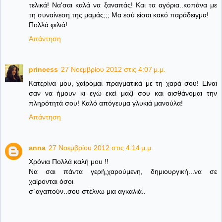
τελικά! Να'σαι καλά να ξαναπάς! Και τα αγόρια..κοπάνα με
τη συναίνεση της μαμάς;;; Μα εσύ είσαι κακό παράδειγμα!
Πολλά φιλιά!
Απάντηση
princess
27 Νοεμβρίου 2012 στις 4:07 μ.μ.
Κατερίνα μου, χαίρομαι πραγματικά με τη χαρά σου! Είναι
σαν να ήμουν κι εγώ εκεί μαζί σου και αισθάνομαι την
πληρότητά σου! Καλό απόγευμα γλυκιά μανούλα!
Απάντηση
anna
27 Νοεμβρίου 2012 στις 4:14 μ.μ.
Χρόνια Πολλά καλή μου !!
Να σαι πάντα γερή,χαρούμενη, δημιουργική...να σε
χαίρονται όσοι
σ΄αγαπούν..σου στέλνω μια αγκαλιά..