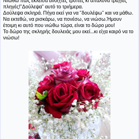
Νιώθω πως έκλεισα ανοιχτές τρύπες κι απάλυνα τραχιές
πληγές!"Δούλεψα" αυτό το τριήμερα.
Δούλεψα σκληρά. Πήγα εκεί για να "δουλέψω" και να μάθω.
Να εκτεθώ, να ρισκάρω, να πονέσω, να νιώσω.Ήμουν
έτοιμη κι αυτό που νιώθω τώρα, είναι το δώρο μου!
Το δώρο της σκληρής δουλειάς μου εκεί...κι είχα καιρό να το
νιώσω!