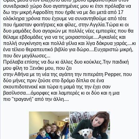
συνεδριακό χώρο δυο αγαπημένες μου κι έτσι πρόλαβα να
δω την μικρή Αφροδίτη που ήρθε να με δει μετά από 17
ολόκληρα χρόνια που έχουμε να συναντηθούμε από τότε
που ήμασταν φοιτήτριες και φίλες, στην Αγγλία.Τώρα κι οι
δυο μαμάδες δυο αγοριών με πολλές νέες εμπειρίες που θα
θέλαμε εβδομάδες για να τις μοιραστούμε....Αγκαλιές και
πολλή συγκίνηση και πολλά γέλια και λίγα δάκρυα χαράς....κι
ένα τέλειο θεραπευτικό βιβλίο για δώρο....Ευχαριστώ μικρή,
που δεν μεγάλωσες...
Πρόλαβα επίσης να δω κι άλλες δυο κούκλες.Την παιδική
μου φίλη το Ξενάκι μου, που ζει
στην Αθήνα με τη νέα της αγάπη την πιπεράτη Pepper, που
δύο μήνες πριν ζούσε στο δρόμο δίπλα σε ένα
σκουπιδοτενεκέ και τώρα η μαμά της την έχει σαν
βασίλισσα....όμορφες και λαμπερές κι οι δύο και η μια
πιο "τραγανή" από την άλλη....