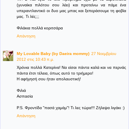
(γυναίκα πιλότου σου λέει) και προτείνω να πάμε ένα
υπεραντλαντικό οι δυο μας μπας και ξεπεράσουμε τη φοβία
μας. Τι λές;;;
Φιλάκια πολλά κοριτσάρα
Απάντηση
My Lovable Baby (by Daeira mommy)
27 Νοεμβρίου
2012 στις 10:43 π.μ.
Χρόνια πολλά Κατερίνα! Να είσαι πάντα καλά και να περνάς
πάντα έτσι τέλεια, όπως αυτό το τριήμερο!
Η αφήγησή σου ήταν απολαυστική!
Φιλιά
Ασπασία
P.S. Φροντίδα "πασά χαμάμ"! Τι λες τώρα!!! Ζήλεψα λιγάκι :)
Απάντηση