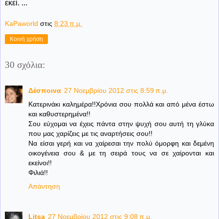
εκεί. ...
KaPaworld
στις
8:23 π.μ.
Κοινή χρήση
30 σχόλια:
Δέσποινα
27 Νοεμβρίου 2012 στις 8:59 π.μ.
Κατερινάκι καλημέρα!!Χρόνια σου πολλά και από μένα έστω
και καθυστερημένα!!
Σου εύχομαι να έχεις πάντα στην ψυχή σου αυτή τη γλύκα
που μας χαρίζεις με τις αναρτήσεις σου!!
Να είσαι γερή και να χαίρεσαι την πολύ όμορφη και δεμένη
οικογένεια σου & με τη σειρά τους να σε χαίρονται και
εκείνοι!!
Φιλιά!!
Απάντηση
Litsa
27 Νοεμβρίου 2012 στις 9:08 π.μ.