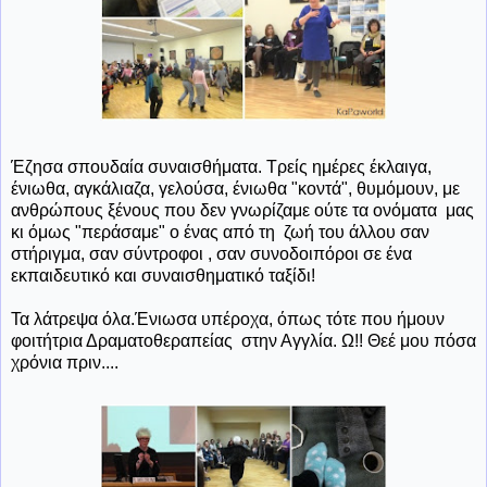
Έζησα σπουδαία συναισθήματα. Τρείς ημέρες έκλαιγα,
ένιωθα, αγκάλιαζα, γελούσα, ένιωθα "κοντά", θυμόμουν, με
ανθρώπους ξένους που δεν γνωρίζαμε ούτε τα ονόματα μας
κι όμως "περάσαμε" ο ένας από τη ζωή του άλλου σαν
στήριγμα, σαν σύντροφοι , σαν συνοδοιπόροι σε ένα
εκπαιδευτικό και συναισθηματικό ταξίδι!
Τα λάτρεψα όλα.Ένιωσα υπέροχα, όπως τότε που ήμουν
φοιτήτρια Δραματοθεραπείας στην Αγγλία. Ω!! Θεέ μου πόσα
χρόνια πριν....