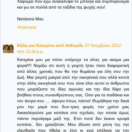
Χαίρομαι που έχω ανακαλύψει το μπλογκ και συμπορεύομαι
και γω σε πολλά από τα ταξίδια της ψυχής σου!
Νατάσσα Μαν.
Απάντηση
Κάλη και Κατερίνα από Ανθομέλι
27 Νοεμβρίου 2012
στις 11:24 μ.μ.
Κατερίνα μου μα πόσο υπέροχα τα είπες για ακόμα μια
φορά!!!! Νομίζω ότι αυτή η γιορτή ήταν τόσο διαφορετική
από άλλες χρονιές που θα την θυμάσαι για όλη σου την
ζωή. Μια γιορτή μακριά από την οικογένειά σου αλλά κοντά
στην άλλη οικογένειά σου που είναι όλοι αυτοί οι άνθρωποι
που μοιράζεστε τις ίδιες αγωνίες και την ίδια δίψα για
βοήθεια στους συνανθρώπους σας. Οσο για τα παιδάκια και
τον άντρα σου .... άψογοι όπως πάντα! Θυμήθηκα την δικιά
μου την μαμά που δυο-τρεις φορές τον χρόνο μας
δικαιολογούσε μια κοπάνα στο σχολείο, την οποία όμως
πάντα περνάγαμε μαζί της. Ετσι ποτέ δεν έκανα κρυφά
κοπάνα.. δεν χρειαζόταν. Μου έδωσε από μόνη της την
ελευθερία που ήθελα κι έτσι κι εγώ επέλεγα να την