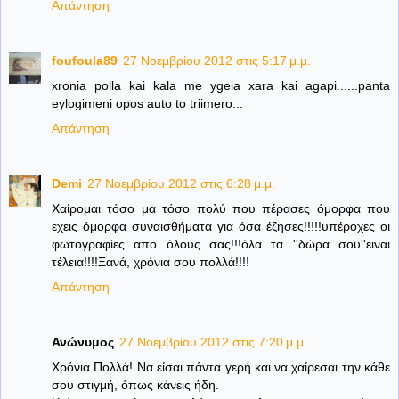
Απάντηση
foufoula89
27 Νοεμβρίου 2012 στις 5:17 μ.μ.
xronia polla kai kala me ygeia xara kai agapi......panta
eylogimeni opos auto to triimero...
Απάντηση
Demi
27 Νοεμβρίου 2012 στις 6:28 μ.μ.
Χαίρομαι τόσο μα τόσο πολύ που πέρασες όμορφα που
εχεις όμορφα συναισθήματα για όσα έζησες!!!!!υπέροχες οι
φωτογραφίες απο όλους σας!!!όλα τα ''δώρα σου''ειναι
τέλεια!!!!Ξανά, χρόνια σου πολλά!!!!
Απάντηση
Ανώνυμος
27 Νοεμβρίου 2012 στις 7:20 μ.μ.
Χρόνια Πολλά! Να είσαι πάντα γερή και να χαίρεσαι την κάθε
σου στιγμή, όπως κάνεις ήδη.