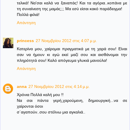
τελικά! Να'σαι καλά να ξαναπάς! Και τα αγόρια..κοπάνα με
τη συναίνεση της μαμάς;;; Μα εσύ είσαι κακό παράδειγμα!
Πολλά φιλιά!
Απάντηση
princess
27 Νοεμβρίου 2012 στις 4:07 μ.μ.
Κατερίνα μου, χαίρομαι πραγματικά με τη χαρά σου! Είναι
σαν να ήμουν κι εγώ εκεί μαζί σου και αισθάνομαι την
πληρότητά σου! Καλό απόγευμα γλυκιά μανούλα!
Απάντηση
anna
27 Νοεμβρίου 2012 στις 4:14 μ.μ.
Χρόνια Πολλά καλή μου !!
Να σαι πάντα γερή,χαρούμενη, δημιουργική...να σε
χαίρονται όσοι
σ΄αγαπούν..σου στέλνω μια αγκαλιά..