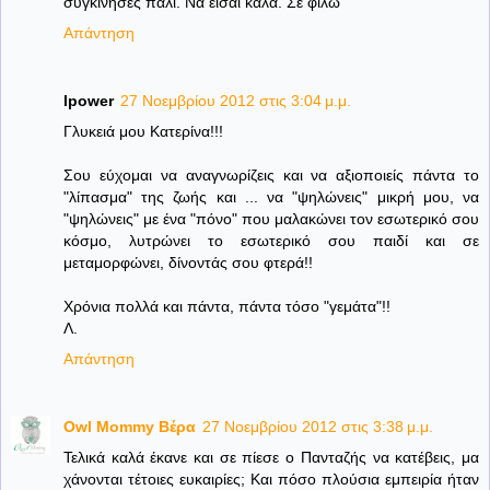
συγκίνησες πάλι. Να είσαι καλά. Σε φιλώ
Απάντηση
lpower
27 Νοεμβρίου 2012 στις 3:04 μ.μ.
Γλυκειά μου Κατερίνα!!!
Σου εύχομαι να αναγνωρίζεις και να αξιοποιείς πάντα το
"λίπασμα" της ζωής και ... να "ψηλώνεις" μικρή μου, να
"ψηλώνεις" με ένα "πόνο" που μαλακώνει τον εσωτερικό σου
κόσμο, λυτρώνει το εσωτερικό σου παιδί και σε
μεταμορφώνει, δίνοντάς σου φτερά!!
Χρόνια πολλά και πάντα, πάντα τόσο "γεμάτα"!!
Λ.
Απάντηση
Owl Mommy Βέρα
27 Νοεμβρίου 2012 στις 3:38 μ.μ.
Τελικά καλά έκανε και σε πίεσε ο Πανταζής να κατέβεις, μα
χάνονται τέτοιες ευκαιρίες; Και πόσο πλούσια εμπειρία ήταν