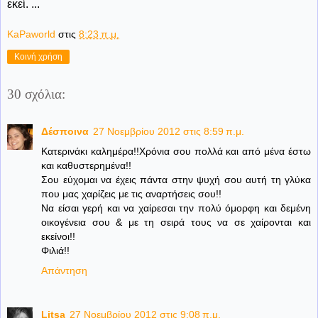
εκεί. ...
KaPaworld
στις
8:23 π.μ.
Κοινή χρήση
30 σχόλια:
Δέσποινα
27 Νοεμβρίου 2012 στις 8:59 π.μ.
Κατερινάκι καλημέρα!!Χρόνια σου πολλά και από μένα έστω
και καθυστερημένα!!
Σου εύχομαι να έχεις πάντα στην ψυχή σου αυτή τη γλύκα
που μας χαρίζεις με τις αναρτήσεις σου!!
Να είσαι γερή και να χαίρεσαι την πολύ όμορφη και δεμένη
οικογένεια σου & με τη σειρά τους να σε χαίρονται και
εκείνοι!!
Φιλιά!!
Απάντηση
Litsa
27 Νοεμβρίου 2012 στις 9:08 π.μ.