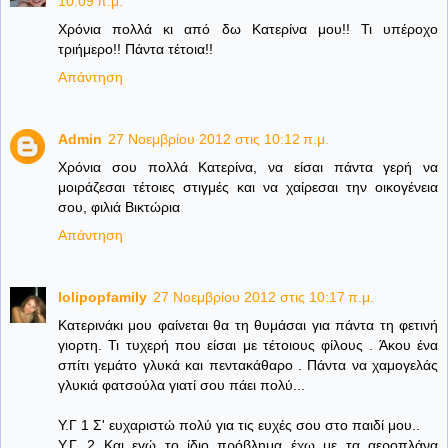
10:09 π.μ.
Χρόνια πολλά κι από δω Κατερίνα μου!! Τι υπέροχο
τριήμερο!! Πάντα τέτοια!!
Απάντηση
Admin
27 Νοεμβρίου 2012 στις 10:12 π.μ.
Χρόνια σου πολλά Κατερίνα, να είσαι πάντα γερή να
μοιράζεσαι τέτοιες στιγμές και να χαίρεσαι την οικογένεια
σου, φιλιά Βικτώρια
Απάντηση
lolipopfamily
27 Νοεμβρίου 2012 στις 10:17 π.μ.
Κατερινάκι μου φαίνεται θα τη θυμάσαι για πάντα τη φετινή
γιορτη. Τι τυχερή που είσαι με τέτοιους φίλους . Άκου ένα
σπίτι γεμάτο γλυκά και πεντακάθαρο . Πάντα να χαμογελάς
γλυκιά φατσούλα γιατί σου πάει πολύ...
Υ.Γ 1 Σ' ευχαριστώ πολύ για τις ευχές σου στο παιδί μου..
Υ.Γ. 2 Και εγώ το ίδιο πρόβλημα έχω με τα αεροπλάνα