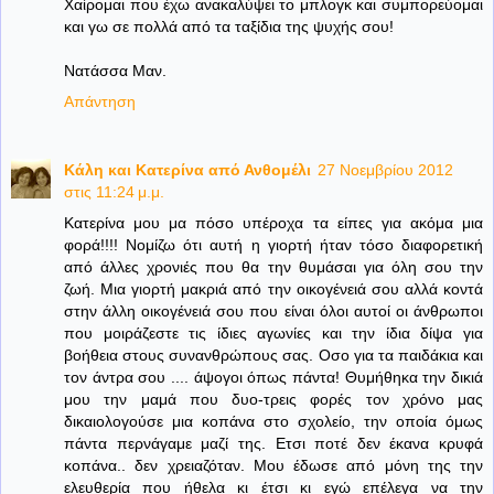
Χαίρομαι που έχω ανακαλύψει το μπλογκ και συμπορεύομαι
και γω σε πολλά από τα ταξίδια της ψυχής σου!
Νατάσσα Μαν.
Απάντηση
Κάλη και Κατερίνα από Ανθομέλι
27 Νοεμβρίου 2012
στις 11:24 μ.μ.
Κατερίνα μου μα πόσο υπέροχα τα είπες για ακόμα μια
φορά!!!! Νομίζω ότι αυτή η γιορτή ήταν τόσο διαφορετική
από άλλες χρονιές που θα την θυμάσαι για όλη σου την
ζωή. Μια γιορτή μακριά από την οικογένειά σου αλλά κοντά
στην άλλη οικογένειά σου που είναι όλοι αυτοί οι άνθρωποι
που μοιράζεστε τις ίδιες αγωνίες και την ίδια δίψα για
βοήθεια στους συνανθρώπους σας. Οσο για τα παιδάκια και
τον άντρα σου .... άψογοι όπως πάντα! Θυμήθηκα την δικιά
μου την μαμά που δυο-τρεις φορές τον χρόνο μας
δικαιολογούσε μια κοπάνα στο σχολείο, την οποία όμως
πάντα περνάγαμε μαζί της. Ετσι ποτέ δεν έκανα κρυφά
κοπάνα.. δεν χρειαζόταν. Μου έδωσε από μόνη της την
ελευθερία που ήθελα κι έτσι κι εγώ επέλεγα να την