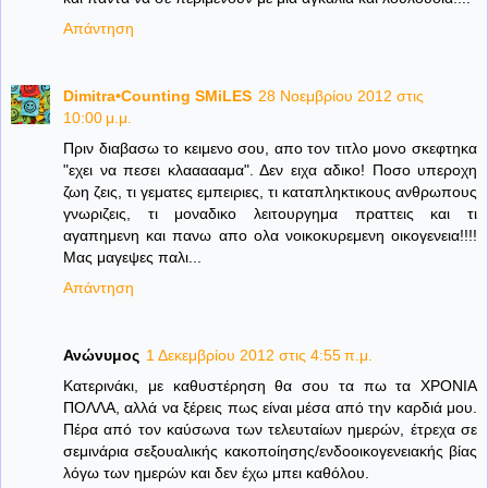
Απάντηση
Dimitra•Counting SΜiLES
28 Νοεμβρίου 2012 στις
10:00 μ.μ.
Πριν διαβασω το κειμενο σου, απο τον τιτλο μονο σκεφτηκα
"εχει να πεσει κλαααααμα". Δεν ειχα αδικο! Ποσο υπεροχη
ζωη ζεις, τι γεματες εμπειριες, τι καταπληκτικους ανθρωπους
γνωριζεις, τι μοναδικο λειτουργημα πραττεις και τι
αγαπημενη και πανω απο ολα νοικοκυρεμενη οικογενεια!!!!
Μας μαγεψες παλι...
Απάντηση
Ανώνυμος
1 Δεκεμβρίου 2012 στις 4:55 π.μ.
Κατερινάκι, με καθυστέρηση θα σου τα πω τα ΧΡΟΝΙΑ
ΠΟΛΛΑ, αλλά να ξέρεις πως είναι μέσα από την καρδιά μου.
Πέρα από τον καύσωνα των τελευταίων ημερών, έτρεχα σε
σεμινάρια σεξουαλικής κακοποίησης/ενδοοικογενειακής βίας
λόγω των ημερών και δεν έχω μπει καθόλου.