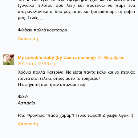
(γυναίκα πιλότου σου λέει) και προτείνω να πάμε ένα
υπεραντλαντικό οι δυο μας μπας και ξεπεράσουμε τη φοβία
μας. Τι λές;;;
Φιλάκια πολλά κοριτσάρα
Απάντηση
My Lovable Baby (by Daeira mommy)
27 Νοεμβρίου
2012 στις 10:43 π.μ.
Χρόνια πολλά Κατερίνα! Να είσαι πάντα καλά και να περνάς
πάντα έτσι τέλεια, όπως αυτό το τριήμερο!
Η αφήγησή σου ήταν απολαυστική!
Φιλιά
Ασπασία
P.S. Φροντίδα "πασά χαμάμ"! Τι λες τώρα!!! Ζήλεψα λιγάκι :)
Απάντηση