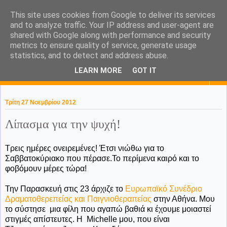
This site uses cookies from Google to deliver its services
KaPa. Me without you...tea
and to analyze traffic. Your IP address and user-agent are
shared with Google along with performance and security
without a biscuit!
metrics to ensure quality of service, generate usage
statistics, and to detect and address abuse.
LEARN MORE
GOT IT
▼
Τρίτη 27 Νοεμβρίου 2012
Λίπασμα για την ψυχή!
Τρεις ημέρες ονειρεμένες! Έτσι νιώθω για το
Σαββατοκύριακο που πέρασε.Το περίμενα καιρό και το
φοβόμουν μέρες τώρα!
Την Παρασκευή στις 23 άρχιζε το
Ευρωπαϊκό Συνέδριο
Δραματοθερεπείας και Παιγνιοθεραπείας
στην Αθήνα. Μου
το σύστησε μια φίλη που αγαπώ βαθιά κι έχουμε μοιαστεί
στιγμές απίστευτες. Η Μichelle μου, που είναι