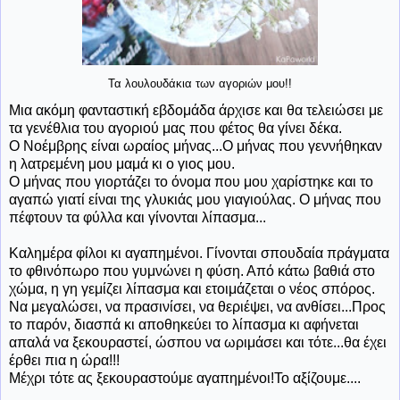
Τα λουλουδάκια των αγοριών μου!!
Μια ακόμη φανταστική εβδομάδα άρχισε και θα τελειώσει με
τα γενέθλια του αγοριού μας που φέτος θα γίνει δέκα.
Ο Νοέμβρης είναι ωραίος μήνας...Ο μήνας που γεννήθηκαν
η λατρεμένη μου μαμά κι ο γιος μου.
Ο μήνας που γιορτάζει το όνομα που μου χαρίστηκε και το
αγαπώ γιατί είναι της γλυκιάς μου γιαγιούλας. Ο μήνας που
πέφτουν τα φύλλα και γίνονται λίπασμα...
Καλημέρα φίλοι κι αγαπημένοι. Γίνονται σπουδαία πράγματα
το φθινόπωρο που γυμνώνει η φύση. Από κάτω βαθιά στο
χώμα, η γη γεμίζει λίπασμα και ετοιμάζεται ο νέος σπόρος.
Να μεγαλώσει, να πρασινίσει, να θεριέψει, να ανθίσει...Προς
το παρόν, διασπά κι αποθηκεύει το λίπασμα κι αφήνεται
απαλά να ξεκουραστεί, ώσπου να ωριμάσει και τότε...θα έχει
έρθει πια η ώρα!!!
Μέχρι τότε ας ξεκουραστούμε αγαπημένοι!Το αξίζουμε....