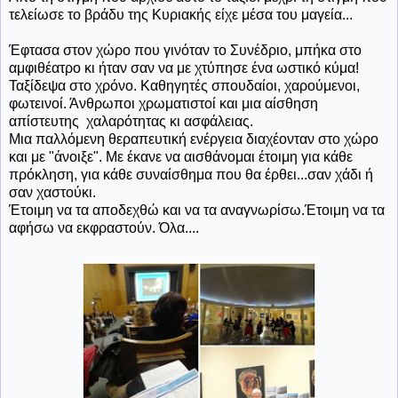
τελείωσε το βράδυ της Κυριακής είχε μέσα του μαγεία...
Έφτασα στον χώρο που γινόταν το Συνέδριο, μπήκα στο
αμφιθέατρο κι ήταν σαν να με χτύπησε ένα ωστικό κύμα!
Ταξίδεψα στο χρόνο. Καθηγητές σπουδαίοι, χαρούμενοι,
φωτεινοί. Άνθρωποι χρωματιστοί και μια αίσθηση
απίστευτης χαλαρότητας κι ασφάλειας.
Μια παλλόμενη θεραπευτική ενέργεια διαχέονταν στο χώρο
και με "άνοιξε". Με έκανε να αισθάνομαι έτοιμη για κάθε
πρόκληση, για κάθε συναίσθημα που θα έρθει...σαν χάδι ή
σαν χαστούκι.
Έτοιμη να τα αποδεχθώ και να τα αναγνωρίσω.Έτοιμη να τα
αφήσω να εκφραστούν. Όλα....