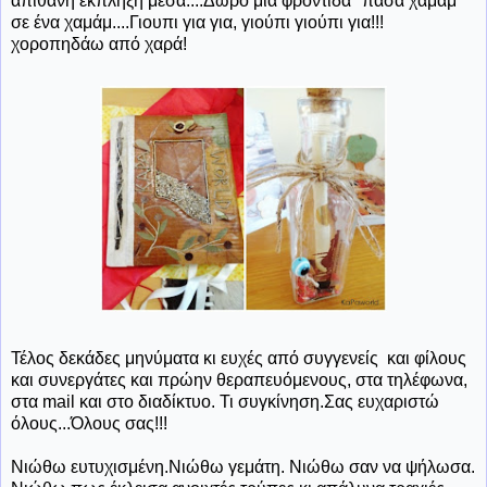
απίθανη έκπληξη μέσα....Δώρο μια φροντίδα "πασά χαμάμ"
σε ένα χαμάμ....Γιουπι για για, γιούπι γιούπι για!!!
χοροπηδάω από χαρά!
Τέλος δεκάδες μηνύματα κι ευχές από συγγενείς και φίλους
και συνεργάτες και πρώην θεραπευόμενους, στα τηλέφωνα,
στα mail και στο διαδίκτυο. Τι συγκίνηση.Σας ευχαριστώ
όλους...Όλους σας!!!
Νιώθω ευτυχισμένη.Νιώθω γεμάτη. Νιώθω σαν να ψήλωσα.