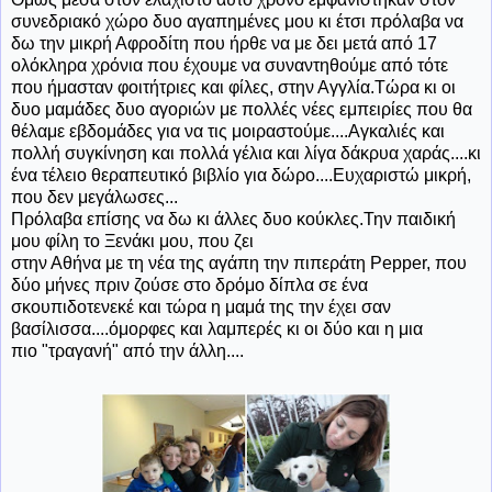
συνεδριακό χώρο δυο αγαπημένες μου κι έτσι πρόλαβα να
δω την μικρή Αφροδίτη που ήρθε να με δει μετά από 17
ολόκληρα χρόνια που έχουμε να συναντηθούμε από τότε
που ήμασταν φοιτήτριες και φίλες, στην Αγγλία.Τώρα κι οι
δυο μαμάδες δυο αγοριών με πολλές νέες εμπειρίες που θα
θέλαμε εβδομάδες για να τις μοιραστούμε....Αγκαλιές και
πολλή συγκίνηση και πολλά γέλια και λίγα δάκρυα χαράς....κι
ένα τέλειο θεραπευτικό βιβλίο για δώρο....Ευχαριστώ μικρή,
που δεν μεγάλωσες...
Πρόλαβα επίσης να δω κι άλλες δυο κούκλες.Την παιδική
μου φίλη το Ξενάκι μου, που ζει
στην Αθήνα με τη νέα της αγάπη την πιπεράτη Pepper, που
δύο μήνες πριν ζούσε στο δρόμο δίπλα σε ένα
σκουπιδοτενεκέ και τώρα η μαμά της την έχει σαν
βασίλισσα....όμορφες και λαμπερές κι οι δύο και η μια
πιο "τραγανή" από την άλλη....