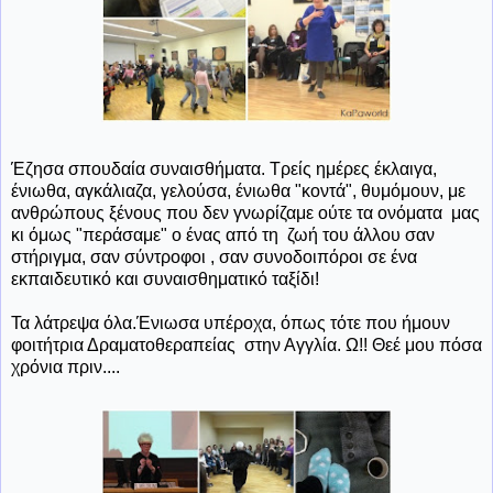
Έζησα σπουδαία συναισθήματα. Τρείς ημέρες έκλαιγα,
ένιωθα, αγκάλιαζα, γελούσα, ένιωθα "κοντά", θυμόμουν, με
ανθρώπους ξένους που δεν γνωρίζαμε ούτε τα ονόματα μας
κι όμως "περάσαμε" ο ένας από τη ζωή του άλλου σαν
στήριγμα, σαν σύντροφοι , σαν συνοδοιπόροι σε ένα
εκπαιδευτικό και συναισθηματικό ταξίδι!
Τα λάτρεψα όλα.Ένιωσα υπέροχα, όπως τότε που ήμουν
φοιτήτρια Δραματοθεραπείας στην Αγγλία. Ω!! Θεέ μου πόσα
χρόνια πριν....