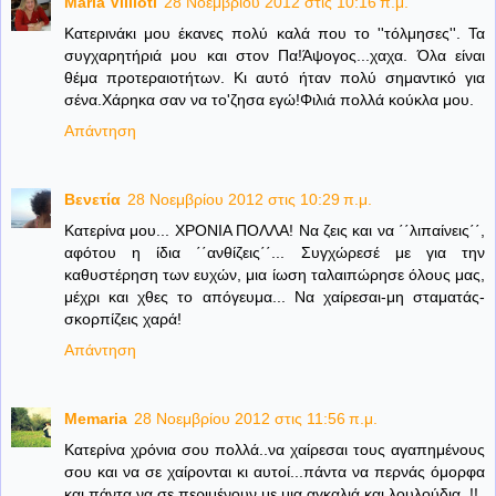
Maria Villioti
28 Νοεμβρίου 2012 στις 10:16 π.μ.
Κατερινάκι μου έκανες πολύ καλά που το ''τόλμησες''. Τα
συγχαρητήριά μου και στον Πα!Άψογος...χαχα. Όλα είναι
θέμα προτεραιοτήτων. Κι αυτό ήταν πολύ σημαντικό για
σένα.Χάρηκα σαν να το'ζησα εγώ!Φιλιά πολλά κούκλα μου.
Απάντηση
Βενετία
28 Νοεμβρίου 2012 στις 10:29 π.μ.
Κατερίνα μου... ΧΡΟΝΙΑ ΠΟΛΛΑ! Να ζεις και να ΄΄λιπαίνεις΄΄,
αφότου η ίδια ΄΄ανθίζεις΄΄... Συγχώρεσέ με για την
καθυστέρηση των ευχών, μια ίωση ταλαιπώρησε όλους μας,
μέχρι και χθες το απόγευμα... Να χαίρεσαι-μη σταματάς-
σκορπίζεις χαρά!
Απάντηση
Memaria
28 Νοεμβρίου 2012 στις 11:56 π.μ.
Κατερίνα χρόνια σου πολλά..να χαίρεσαι τους αγαπημένους
σου και να σε χαίρονται κι αυτοί...πάντα να περνάς όμορφα
και πάντα να σε περιμένουν με μια αγκαλιά και λουλούδια..!!