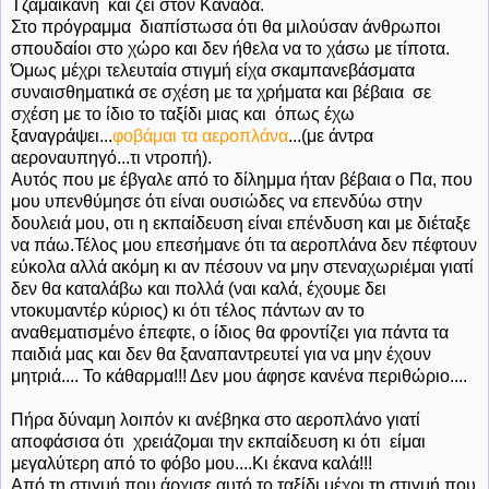
Τζαμαικανή και ζει στον Καναδά.
Στο πρόγραμμα διαπίστωσα ότι θα μιλούσαν άνθρωποι
σπουδαίοι στο χώρο και δεν ήθελα να το χάσω με τίποτα.
Όμως μέχρι τελευταία στιγμή είχα σκαμπανεβάσματα
συναισθηματικά σε σχέση με τα χρήματα και βέβαια σε
σχέση με το ίδιο το ταξίδι μιας και όπως έχω
ξαναγράψει...
φοβάμαι τα αεροπλάνα
...(με άντρα
αεροναυπηγό...τι ντροπή).
Αυτός που με έβγαλε από το δίλημμα ήταν βέβαια ο Πα, που
μου υπενθύμησε ότι είναι ουσιώδες να επενδύω στην
δουλειά μου, οτι η εκπαίδευση είναι επένδυση και με διέταξε
να πάω.Τέλος μου επεσήμανε ότι τα αεροπλάνα δεν πέφτουν
εύκολα αλλά ακόμη κι αν πέσουν να μην στεναχωριέμαι γιατί
δεν θα καταλάβω και πολλά (ναι καλά, έχουμε δει
ντοκυμαντέρ κύριος) κι ότι τέλος πάντων αν το
αναθεματισμένο έπεφτε, ο ίδιος θα φροντίζει για πάντα τα
παιδιά μας και δεν θα ξαναπαντρευτεί για να μην έχουν
μητριά.... Το κάθαρμα!!! Δεν μου άφησε κανένα περιθώριο....
Πήρα δύναμη λοιπόν κι ανέβηκα στο αεροπλάνο γιατί
αποφάσισα ότι χρειάζομαι την εκπαίδευση κι ότι είμαι
μεγαλύτερη από το φόβο μου....Κι έκανα καλά!!!
Από τη στιγμή που άρχισε αυτό το ταξίδι μέχρι τη στιγμή που