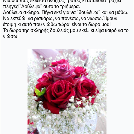
Νιώθω πως έκλεισα ανοιχτές τρύπες κι απάλυνα τραχιές
πληγές!"Δούλεψα" αυτό το τριήμερα.
Δούλεψα σκληρά. Πήγα εκεί για να "δουλέψω" και να μάθω.
Να εκτεθώ, να ρισκάρω, να πονέσω, να νιώσω.Ήμουν
έτοιμη κι αυτό που νιώθω τώρα, είναι το δώρο μου!
Το δώρο της σκληρής δουλειάς μου εκεί...κι είχα καιρό να το
νιώσω!