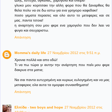
ζωης, ευτυχια, αγκαλιες, χαμογελα και ονειρα!
γλυκο μου κοριτσακι την αλλη φορα που θα ξαναρθεις θα
θελα πολυ να σε δω εστω για ενα γρηγορο καφεδακι!
ποσο γεματα περασες και ολο αυτο το μετεφερες και σε
μας..παντα τετοια!
η αναρτηση σου μου φερε ενα χαμογελο που δεν λεει να
φυγει και σευχαριστω.
Απάντηση
Momma's daily life
27 Νοεμβρίου 2012 στις 9:51 π.μ.
Χρονια πολλά και απο εδώ!
Τι να πω τώρα γι αυτην την ανάρτηση που παλι μου φερε
δακρυα στα ματια;
Να σαι παντα ευτυχισμένη και κυριως ευλογημένη και να μας
μεταφερεις ολα αυτα τα ομορφα συναισθηματα!
Απάντηση
Ελπίδα - two boys and hope
27 Νοεμβρίου 2012 στις