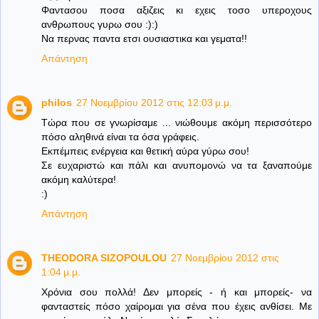
Φαντασου ποσα αξιζεις κι εχεις τοσο υπεροχους
ανθρωπους γυρω σου :):)
Να περνας παντα ετσι ουσιαστικα και γεματα!!
Απάντηση
philos
27 Νοεμβρίου 2012 στις 12:03 μ.μ.
Τώρα που σε γνωρίσαμε ... νιώθουμε ακόμη περισσότερο
πόσο αληθινά είναι τα όσα γράφεις.
Εκπέμπεις ενέργεια και θετική αύρα γύρω σου!
Σε ευχαριστώ και πάλι και ανυπομονώ να τα ξαναπούμε
ακόμη καλύτερα!
:)
Απάντηση
THEODORA SIZOPOULOU
27 Νοεμβρίου 2012 στις
1:04 μ.μ.
Χρόνια σου πολλά! Δεν μπορείς - ή και μπορείς- να
φανταστείς πόσο χαίρομαι για σένα που έχεις ανθίσει. Με