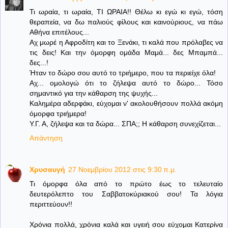
Τι ωραία, τι ωραία, ΤΙ ΩΡΑΙΑ!! Θέλω κι εγώ κι εγώ, τόση
θεραπεία, να δω παλιούς φίλους και καινούριους, να πάω
Αθήνα επιτέλους...
Αχ μωρέ η Αφροδίτη και το Ξενάκι, τι καλά που πρόλαβες να
τις δεις! Και την όμορφη ομάδα Μαμά... δες Μπαμπά...
δες...!
Ήταν το δώρο σου αυτό το τριήμερο, που τα περιείχε όλα!
Αχ... ομολογώ ότι το ζήλεψα αυτό το δώρο... Τόσο
σημαντικό για την κάθαρση της ψυχής...
Καλημέρα αδερφάκι, εύχομαι ν' ακολουθήσουν πολλά ακόμη
όμορφα τριήμερα!
Υ.Γ. Α, ζήλεψα και τα δώρα... ΣΠΑ;; Η κάθαρση συνεχίζεται...
Απάντηση
Χρυσαυγή
27 Νοεμβρίου 2012 στις 9:30 π.μ.
Τι όμορφα όλα από το πρώτο έως το τελευταίο
δευτερόλεπτο του Σαββατοκύριακού σου! Τα λόγια
περιττεύουν!!
Χρόνια πολλά, χρόνια καλά και υγειή σου εύχομαι Κατερίνα