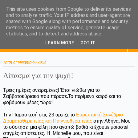
This site uses cookies from Google to deliver its services
KaPa. Me without you...tea
and to analyze traffic. Your IP address and user-agent are
shared with Google along with performance and security
without a biscuit!
metrics to ensure quality of service, generate usage
statistics, and to detect and address abuse.
LEARN MORE
GOT IT
▼
Τρίτη 27 Νοεμβρίου 2012
Λίπασμα για την ψυχή!
Τρεις ημέρες ονειρεμένες! Έτσι νιώθω για το
Σαββατοκύριακο που πέρασε.Το περίμενα καιρό και το
φοβόμουν μέρες τώρα!
Την Παρασκευή στις 23 άρχιζε το
Ευρωπαϊκό Συνέδριο
Δραματοθερεπείας και Παιγνιοθεραπείας
στην Αθήνα. Μου
το σύστησε μια φίλη που αγαπώ βαθιά κι έχουμε μοιαστεί
στιγμές απίστευτες. Η Μichelle μου, που είναι