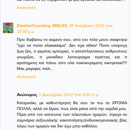
Απάντηση
Dimitra•Counting SΜiLES
28 Νοεμβρίου 2012 στις
10:00 μ.μ.
Πριν διαβασω το κειμενο σου, απο τον τιτλο μονο σκεφτηκα
"εχει να πεσει κλαααααμα". Δεν ειχα αδικο! Ποσο υπεροχη
ζωη ζεις, τι γεματες εμπειριες, τι καταπληκτικους ανθρωπους
γνωριζεις, τι μοναδικο λειτουργημα πραττεις και τι
αγαπημενη και πανω απο ολα νοικοκυρεμενη οικογενεια!!!!
Μας μαγεψες παλι...
Απάντηση
Ανώνυμος
1 Δεκεμβρίου 2012 στις 4:55 π.μ.
Κατερινάκι, με καθυστέρηση θα σου τα πω τα ΧΡΟΝΙΑ
ΠΟΛΛΑ, αλλά να ξέρεις πως είναι μέσα από την καρδιά μου.
Πέρα από τον καύσωνα των τελευταίων ημερών, έτρεχα σε
σεμινάρια σεξουαλικής κακοποίησης/ενδοοικογενειακής βίας
λόγω των ημερών και δεν έχω μπει καθόλου.