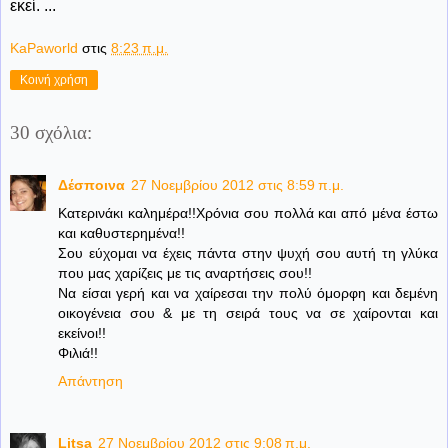
εκεί. ...
KaPaworld
στις
8:23 π.μ.
Κοινή χρήση
30 σχόλια:
Δέσποινα
27 Νοεμβρίου 2012 στις 8:59 π.μ.
Κατερινάκι καλημέρα!!Χρόνια σου πολλά και από μένα έστω
και καθυστερημένα!!
Σου εύχομαι να έχεις πάντα στην ψυχή σου αυτή τη γλύκα
που μας χαρίζεις με τις αναρτήσεις σου!!
Να είσαι γερή και να χαίρεσαι την πολύ όμορφη και δεμένη
οικογένεια σου & με τη σειρά τους να σε χαίρονται και
εκείνοι!!
Φιλιά!!
Απάντηση
Litsa
27 Νοεμβρίου 2012 στις 9:08 π.μ.