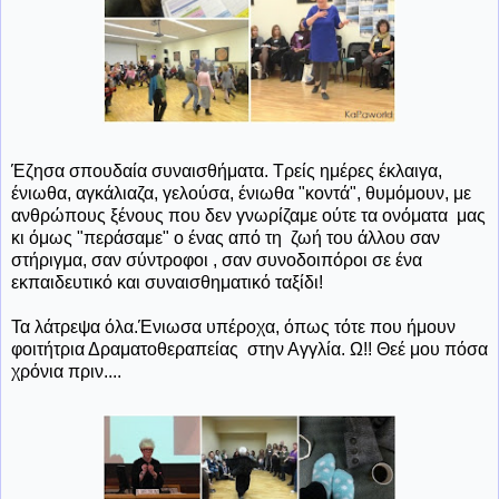
Έζησα σπουδαία συναισθήματα. Τρείς ημέρες έκλαιγα,
ένιωθα, αγκάλιαζα, γελούσα, ένιωθα "κοντά", θυμόμουν, με
ανθρώπους ξένους που δεν γνωρίζαμε ούτε τα ονόματα μας
κι όμως "περάσαμε" ο ένας από τη ζωή του άλλου σαν
στήριγμα, σαν σύντροφοι , σαν συνοδοιπόροι σε ένα
εκπαιδευτικό και συναισθηματικό ταξίδι!
Τα λάτρεψα όλα.Ένιωσα υπέροχα, όπως τότε που ήμουν
φοιτήτρια Δραματοθεραπείας στην Αγγλία. Ω!! Θεέ μου πόσα
χρόνια πριν....