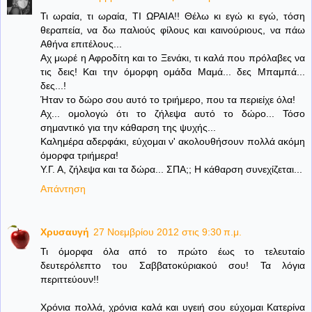
Τι ωραία, τι ωραία, ΤΙ ΩΡΑΙΑ!! Θέλω κι εγώ κι εγώ, τόση
θεραπεία, να δω παλιούς φίλους και καινούριους, να πάω
Αθήνα επιτέλους...
Αχ μωρέ η Αφροδίτη και το Ξενάκι, τι καλά που πρόλαβες να
τις δεις! Και την όμορφη ομάδα Μαμά... δες Μπαμπά...
δες...!
Ήταν το δώρο σου αυτό το τριήμερο, που τα περιείχε όλα!
Αχ... ομολογώ ότι το ζήλεψα αυτό το δώρο... Τόσο
σημαντικό για την κάθαρση της ψυχής...
Καλημέρα αδερφάκι, εύχομαι ν' ακολουθήσουν πολλά ακόμη
όμορφα τριήμερα!
Υ.Γ. Α, ζήλεψα και τα δώρα... ΣΠΑ;; Η κάθαρση συνεχίζεται...
Απάντηση
Χρυσαυγή
27 Νοεμβρίου 2012 στις 9:30 π.μ.
Τι όμορφα όλα από το πρώτο έως το τελευταίο
δευτερόλεπτο του Σαββατοκύριακού σου! Τα λόγια
περιττεύουν!!
Χρόνια πολλά, χρόνια καλά και υγειή σου εύχομαι Κατερίνα