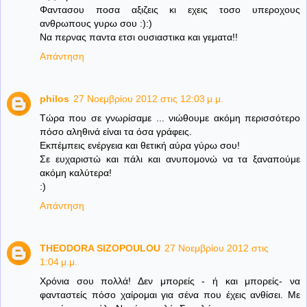
Φαντασου ποσα αξιζεις κι εχεις τοσο υπεροχους
ανθρωπους γυρω σου :):)
Να περνας παντα ετσι ουσιαστικα και γεματα!!
Απάντηση
philos
27 Νοεμβρίου 2012 στις 12:03 μ.μ.
Τώρα που σε γνωρίσαμε ... νιώθουμε ακόμη περισσότερο
πόσο αληθινά είναι τα όσα γράφεις.
Εκπέμπεις ενέργεια και θετική αύρα γύρω σου!
Σε ευχαριστώ και πάλι και ανυπομονώ να τα ξαναπούμε
ακόμη καλύτερα!
:)
Απάντηση
THEODORA SIZOPOULOU
27 Νοεμβρίου 2012 στις
1:04 μ.μ.
Χρόνια σου πολλά! Δεν μπορείς - ή και μπορείς- να
φανταστείς πόσο χαίρομαι για σένα που έχεις ανθίσει. Με