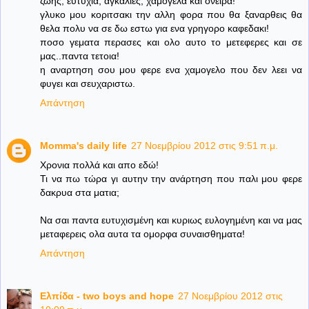
ζωης, ευτυχια, αγκαλιες, χαμογελα και ονειρα!
γλυκο μου κοριτσακι την αλλη φορα που θα ξαναρθεις θα
θελα πολυ να σε δω εστω για ενα γρηγορο καφεδακι!
ποσο γεματα περασες και ολο αυτο το μετεφερες και σε
μας..παντα τετοια!
η αναρτηση σου μου φερε ενα χαμογελο που δεν λεει να
φυγει και σευχαριστω.
Απάντηση
Momma's daily life
27 Νοεμβρίου 2012 στις 9:51 π.μ.
Χρονια πολλά και απο εδώ!
Τι να πω τώρα γι αυτην την ανάρτηση που παλι μου φερε
δακρυα στα ματια;
Να σαι παντα ευτυχισμένη και κυριως ευλογημένη και να μας
μεταφερεις ολα αυτα τα ομορφα συναισθηματα!
Απάντηση
Ελπίδα - two boys and hope
27 Νοεμβρίου 2012 στις