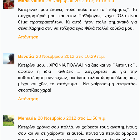
Maria Villioti
28 Νοεμβρίου 2012 στις 10:16 π.μ.
Κατερινάκι μου έκανες πολύ καλά που το ''τόλμησες''. Τα
συγχαρητήριά μου και στον Πα!Άψογος...χαχα. Όλα είναι
θέμα προτεραιοτήτων. Κι αυτό ήταν πολύ σημαντικό για
σένα.Χάρηκα σαν να το'ζησα εγώ!Φιλιά πολλά κούκλα μου.
Απάντηση
Βενετία
28 Νοεμβρίου 2012 στις 10:29 π.μ.
Κατερίνα μου... ΧΡΟΝΙΑ ΠΟΛΛΑ! Να ζεις και να ΄΄λιπαίνεις΄΄,
αφότου η ίδια ΄΄ανθίζεις΄΄... Συγχώρεσέ με για την
καθυστέρηση των ευχών, μια ίωση ταλαιπώρησε όλους μας,
μέχρι και χθες το απόγευμα... Να χαίρεσαι-μη σταματάς-
σκορπίζεις χαρά!
Απάντηση
Memaria
28 Νοεμβρίου 2012 στις 11:56 π.μ.
Κατερίνα χρόνια σου πολλά..να χαίρεσαι τους αγαπημένους
σου και να σε χαίρονται κι αυτοί...πάντα να περνάς όμορφα
και πάντα να σε περιμένουν με μια αγκαλιά και λουλούδια..!!