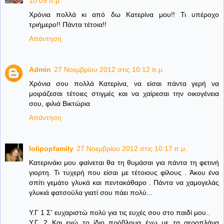
10:09 π.μ.
Χρόνια πολλά κι από δω Κατερίνα μου!! Τι υπέροχο
τριήμερο!! Πάντα τέτοια!!
Απάντηση
Admin
27 Νοεμβρίου 2012 στις 10:12 π.μ.
Χρόνια σου πολλά Κατερίνα, να είσαι πάντα γερή να
μοιράζεσαι τέτοιες στιγμές και να χαίρεσαι την οικογένεια
σου, φιλιά Βικτώρια
Απάντηση
lolipopfamily
27 Νοεμβρίου 2012 στις 10:17 π.μ.
Κατερινάκι μου φαίνεται θα τη θυμάσαι για πάντα τη φετινή
γιορτη. Τι τυχερή που είσαι με τέτοιους φίλους . Άκου ένα
σπίτι γεμάτο γλυκά και πεντακάθαρο . Πάντα να χαμογελάς
γλυκιά φατσούλα γιατί σου πάει πολύ...
Υ.Γ 1 Σ' ευχαριστώ πολύ για τις ευχές σου στο παιδί μου..
Υ.Γ. 2 Και εγώ το ίδιο πρόβλημα έχω με τα αεροπλάνα