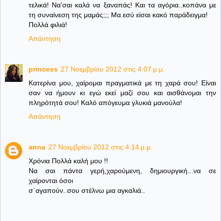
τελικά! Να'σαι καλά να ξαναπάς! Και τα αγόρια..κοπάνα με
τη συναίνεση της μαμάς;;; Μα εσύ είσαι κακό παράδειγμα!
Πολλά φιλιά!
Απάντηση
princess
27 Νοεμβρίου 2012 στις 4:07 μ.μ.
Κατερίνα μου, χαίρομαι πραγματικά με τη χαρά σου! Είναι
σαν να ήμουν κι εγώ εκεί μαζί σου και αισθάνομαι την
πληρότητά σου! Καλό απόγευμα γλυκιά μανούλα!
Απάντηση
anna
27 Νοεμβρίου 2012 στις 4:14 μ.μ.
Χρόνια Πολλά καλή μου !!
Να σαι πάντα γερή,χαρούμενη, δημιουργική...να σε
χαίρονται όσοι
σ΄αγαπούν..σου στέλνω μια αγκαλιά..