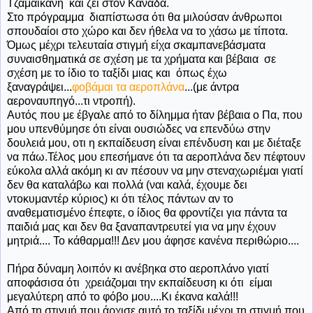
Τζαμαικανή και ζει στον Καναδά.
Στο πρόγραμμα διαπίστωσα ότι θα μιλούσαν άνθρωποι
σπουδαίοι στο χώρο και δεν ήθελα να το χάσω με τίποτα.
Όμως μέχρι τελευταία στιγμή είχα σκαμπανεβάσματα
συναισθηματικά σε σχέση με τα χρήματα και βέβαια σε
σχέση με το ίδιο το ταξίδι μιας και όπως έχω
ξαναγράψει...
φοβάμαι τα αεροπλάνα
...(με άντρα
αεροναυπηγό...τι ντροπή).
Αυτός που με έβγαλε από το δίλημμα ήταν βέβαια ο Πα, που
μου υπενθύμησε ότι είναι ουσιώδες να επενδύω στην
δουλειά μου, οτι η εκπαίδευση είναι επένδυση και με διέταξε
να πάω.Τέλος μου επεσήμανε ότι τα αεροπλάνα δεν πέφτουν
εύκολα αλλά ακόμη κι αν πέσουν να μην στεναχωριέμαι γιατί
δεν θα καταλάβω και πολλά (ναι καλά, έχουμε δει
ντοκυμαντέρ κύριος) κι ότι τέλος πάντων αν το
αναθεματισμένο έπεφτε, ο ίδιος θα φροντίζει για πάντα τα
παιδιά μας και δεν θα ξαναπαντρευτεί για να μην έχουν
μητριά.... Το κάθαρμα!!! Δεν μου άφησε κανένα περιθώριο....
Πήρα δύναμη λοιπόν κι ανέβηκα στο αεροπλάνο γιατί
αποφάσισα ότι χρειάζομαι την εκπαίδευση κι ότι είμαι
μεγαλύτερη από το φόβο μου....Κι έκανα καλά!!!
Από τη στιγμή που άρχισε αυτό το ταξίδι μέχρι τη στιγμή που