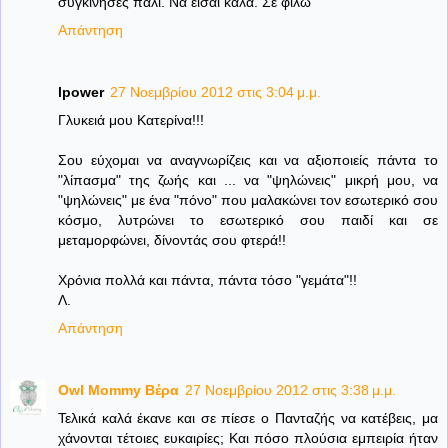
συγκίνησες πάλι. Να είσαι καλά. Σε φιλώ
Απάντηση
lpower
27 Νοεμβρίου 2012 στις 3:04 μ.μ.
Γλυκειά μου Κατερίνα!!!
Σου εύχομαι να αναγνωρίζεις και να αξιοποιείς πάντα το
"λίπασμα" της ζωής και ... να "ψηλώνεις" μικρή μου, να
"ψηλώνεις" με ένα "πόνο" που μαλακώνει τον εσωτερικό σου
κόσμο, λυτρώνει το εσωτερικό σου παιδί και σε
μεταμορφώνει, δίνοντάς σου φτερά!!
Χρόνια πολλά και πάντα, πάντα τόσο "γεμάτα"!!
Λ.
Απάντηση
Owl Mommy Βέρα
27 Νοεμβρίου 2012 στις 3:38 μ.μ.
Τελικά καλά έκανε και σε πίεσε ο Πανταζής να κατέβεις, μα
χάνονται τέτοιες ευκαιρίες; Και πόσο πλούσια εμπειρία ήταν