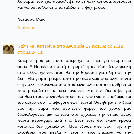
Χαίρομαι που έχω ανακαλύψει το μπλογκ και συμπορεύομαι
και γω σε πολλά από τα ταξίδια της ψυχής σου!
Νατάσσα Μαν.
Απάντηση
Κάλη και Κατερίνα από Ανθομέλι
27 Νοεμβρίου 2012
στις 11:24 μ.μ.
Κατερίνα μου μα πόσο υπέροχα τα είπες για ακόμα μια
φορά!!!! Νομίζω ότι αυτή η γιορτή ήταν τόσο διαφορετική
από άλλες χρονιές που θα την θυμάσαι για όλη σου την
ζωή. Μια γιορτή μακριά από την οικογένειά σου αλλά κοντά
στην άλλη οικογένειά σου που είναι όλοι αυτοί οι άνθρωποι
που μοιράζεστε τις ίδιες αγωνίες και την ίδια δίψα για
βοήθεια στους συνανθρώπους σας. Οσο για τα παιδάκια και
τον άντρα σου .... άψογοι όπως πάντα! Θυμήθηκα την δικιά
μου την μαμά που δυο-τρεις φορές τον χρόνο μας
δικαιολογούσε μια κοπάνα στο σχολείο, την οποία όμως
πάντα περνάγαμε μαζί της. Ετσι ποτέ δεν έκανα κρυφά
κοπάνα.. δεν χρειαζόταν. Μου έδωσε από μόνη της την
ελευθερία που ήθελα κι έτσι κι εγώ επέλεγα να την