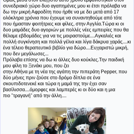
συνεδριακό χώρο δυο αγαπημένες μου κι έτσι πρόλαβα να
δω την μικρή Αφροδίτη που ήρθε να με δει μετά από 17
ολόκληρα χρόνια που έχουμε να συναντηθούμε από τότε
που ήμασταν φοιτήτριες και φίλες, στην Αγγλία.Τώρα κι οι
δυο μαμάδες δυο αγοριών με πολλές νέες εμπειρίες που θα
θέλαμε εβδομάδες για να τις μοιραστούμε....Αγκαλιές και
πολλή συγκίνηση και πολλά γέλια και λίγα δάκρυα χαράς....κι
ένα τέλειο θεραπευτικό βιβλίο για δώρο....Ευχαριστώ μικρή,
που δεν μεγάλωσες...
Πρόλαβα επίσης να δω κι άλλες δυο κούκλες.Την παιδική
μου φίλη το Ξενάκι μου, που ζει
στην Αθήνα με τη νέα της αγάπη την πιπεράτη Pepper, που
δύο μήνες πριν ζούσε στο δρόμο δίπλα σε ένα
σκουπιδοτενεκέ και τώρα η μαμά της την έχει σαν
βασίλισσα....όμορφες και λαμπερές κι οι δύο και η μια
πιο "τραγανή" από την άλλη....