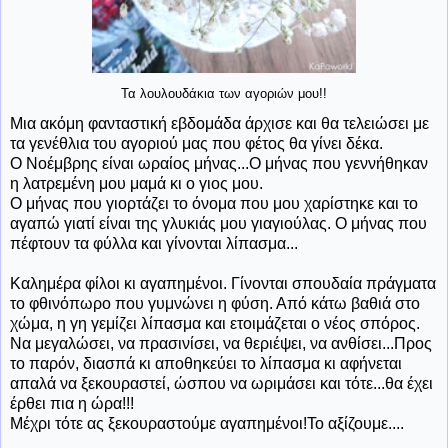
Τα λουλουδάκια των αγοριών μου!!
Μια ακόμη φανταστική εβδομάδα άρχισε και θα τελειώσει με
τα γενέθλια του αγοριού μας που φέτος θα γίνει δέκα.
Ο Νοέμβρης είναι ωραίος μήνας...Ο μήνας που γεννήθηκαν
η λατρεμένη μου μαμά κι ο γιος μου.
Ο μήνας που γιορτάζει το όνομα που μου χαρίστηκε και το
αγαπώ γιατί είναι της γλυκιάς μου γιαγιούλας. Ο μήνας που
πέφτουν τα φύλλα και γίνονται λίπασμα...
Καλημέρα φίλοι κι αγαπημένοι. Γίνονται σπουδαία πράγματα
το φθινόπωρο που γυμνώνει η φύση. Από κάτω βαθιά στο
χώμα, η γη γεμίζει λίπασμα και ετοιμάζεται ο νέος σπόρος.
Να μεγαλώσει, να πρασινίσει, να θεριέψει, να ανθίσει...Προς
το παρόν, διασπά κι αποθηκεύει το λίπασμα κι αφήνεται
απαλά να ξεκουραστεί, ώσπου να ωριμάσει και τότε...θα έχει
έρθει πια η ώρα!!!
Μέχρι τότε ας ξεκουραστούμε αγαπημένοι!Το αξίζουμε....