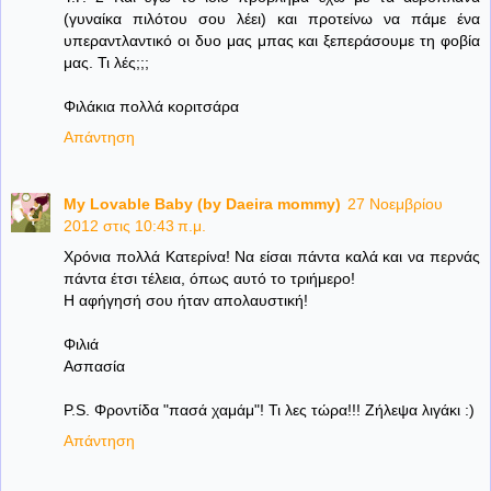
(γυναίκα πιλότου σου λέει) και προτείνω να πάμε ένα
υπεραντλαντικό οι δυο μας μπας και ξεπεράσουμε τη φοβία
μας. Τι λές;;;
Φιλάκια πολλά κοριτσάρα
Απάντηση
My Lovable Baby (by Daeira mommy)
27 Νοεμβρίου
2012 στις 10:43 π.μ.
Χρόνια πολλά Κατερίνα! Να είσαι πάντα καλά και να περνάς
πάντα έτσι τέλεια, όπως αυτό το τριήμερο!
Η αφήγησή σου ήταν απολαυστική!
Φιλιά
Ασπασία
P.S. Φροντίδα "πασά χαμάμ"! Τι λες τώρα!!! Ζήλεψα λιγάκι :)
Απάντηση