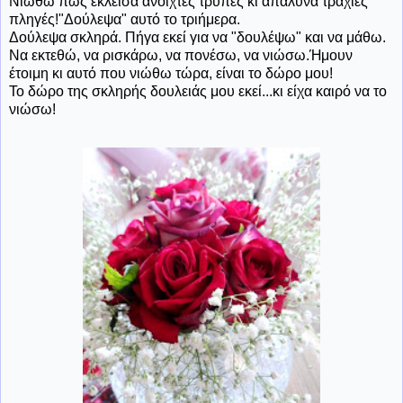
Νιώθω πως έκλεισα ανοιχτές τρύπες κι απάλυνα τραχιές
πληγές!"Δούλεψα" αυτό το τριήμερα.
Δούλεψα σκληρά. Πήγα εκεί για να "δουλέψω" και να μάθω.
Να εκτεθώ, να ρισκάρω, να πονέσω, να νιώσω.Ήμουν
έτοιμη κι αυτό που νιώθω τώρα, είναι το δώρο μου!
Το δώρο της σκληρής δουλειάς μου εκεί...κι είχα καιρό να το
νιώσω!