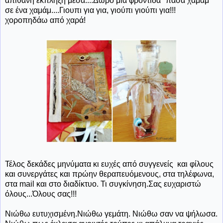
απίθανη έκπληξη μέσα....Δώρο μια φροντίδα "πασά χαμάμ"
σε ένα χαμάμ....Γιουπι για για, γιούπι γιούπι για!!!
χοροπηδάω από χαρά!
Τέλος δεκάδες μηνύματα κι ευχές από συγγενείς και φίλους
και συνεργάτες και πρώην θεραπευόμενους, στα τηλέφωνα,
στα mail και στο διαδίκτυο. Τι συγκίνηση.Σας ευχαριστώ
όλους...Όλους σας!!!
Νιώθω ευτυχισμένη.Νιώθω γεμάτη. Νιώθω σαν να ψήλωσα.