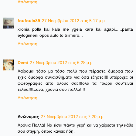
Απάντηση
foufoula89
27 Νοεμβρίου 2012 στις 5:17 μ.μ.
xronia polla kai kala me ygeia xara kai agapi......panta
eylogimeni opos auto to triimero...
Απάντηση
Demi
27 Νοεμβρίου 2012 στις 6:28 μ.μ.
Χαίρομαι τόσο μα τόσο πολύ που πέρασες όμορφα που
εχεις όμορφα συναισθήματα για όσα έζησες!!!!!υπέροχες οι
φωτογραφίες απο όλους σας!!!όλα τα ''δώρα σου''ειναι
τέλεια!!!!Ξανά, χρόνια σου πολλά!!!!
Απάντηση
Ανώνυμος
27 Νοεμβρίου 2012 στις 7:20 μ.μ.
Χρόνια Πολλά! Να είσαι πάντα γερή και να χαίρεσαι την κάθε
σου στιγμή, όπως κάνεις ήδη.