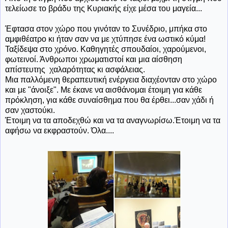
τελείωσε το βράδυ της Κυριακής είχε μέσα του μαγεία...
Έφτασα στον χώρο που γινόταν το Συνέδριο, μπήκα στο
αμφιθέατρο κι ήταν σαν να με χτύπησε ένα ωστικό κύμα!
Ταξίδεψα στο χρόνο. Καθηγητές σπουδαίοι, χαρούμενοι,
φωτεινοί. Άνθρωποι χρωματιστοί και μια αίσθηση
απίστευτης χαλαρότητας κι ασφάλειας.
Μια παλλόμενη θεραπευτική ενέργεια διαχέονταν στο χώρο
και με "άνοιξε". Με έκανε να αισθάνομαι έτοιμη για κάθε
πρόκληση, για κάθε συναίσθημα που θα έρθει...σαν χάδι ή
σαν χαστούκι.
Έτοιμη να τα αποδεχθώ και να τα αναγνωρίσω.Έτοιμη να τα
αφήσω να εκφραστούν. Όλα....