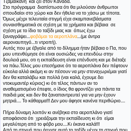
Τζαμαικανή και ζει στον Καναδά.
Στο πρόγραμμα διαπίστωσα ότι θα μιλούσαν άνθρωποι
σπουδαίοι στο χώρο και δεν ήθελα να το χάσω με τίποτα.
Όμως μέχρι τελευταία στιγμή είχα σκαμπανεβάσματα
συναισθηματικά σε σχέση με τα χρήματα και βέβαια σε
σχέση με το ίδιο το ταξίδι μιας και όπως έχω
ξαναγράψει...
φοβάμαι τα αεροπλάνα
...(με άντρα
αεροναυπηγό...τι ντροπή).
Αυτός που με έβγαλε από το δίλημμα ήταν βέβαια ο Πα, που
μου υπενθύμησε ότι είναι ουσιώδες να επενδύω στην
δουλειά μου, οτι η εκπαίδευση είναι επένδυση και με διέταξε
να πάω.Τέλος μου επεσήμανε ότι τα αεροπλάνα δεν πέφτουν
εύκολα αλλά ακόμη κι αν πέσουν να μην στεναχωριέμαι γιατί
δεν θα καταλάβω και πολλά (ναι καλά, έχουμε δει
ντοκυμαντέρ κύριος) κι ότι τέλος πάντων αν το
αναθεματισμένο έπεφτε, ο ίδιος θα φροντίζει για πάντα τα
παιδιά μας και δεν θα ξαναπαντρευτεί για να μην έχουν
μητριά.... Το κάθαρμα!!! Δεν μου άφησε κανένα περιθώριο....
Πήρα δύναμη λοιπόν κι ανέβηκα στο αεροπλάνο γιατί
αποφάσισα ότι χρειάζομαι την εκπαίδευση κι ότι είμαι
μεγαλύτερη από το φόβο μου....Κι έκανα καλά!!!
Από τη στιγμή που άρχισε αυτό το ταξίδι μέχρι τη στιγμή που