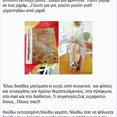
απίθανη έκπληξη μέσα....Δώρο μια φροντίδα "πασά χαμάμ"
σε ένα χαμάμ....Γιουπι για για, γιούπι γιούπι για!!!
χοροπηδάω από χαρά!
Τέλος δεκάδες μηνύματα κι ευχές από συγγενείς και φίλους
και συνεργάτες και πρώην θεραπευόμενους, στα τηλέφωνα,
στα mail και στο διαδίκτυο. Τι συγκίνηση.Σας ευχαριστώ
όλους...Όλους σας!!!
Νιώθω ευτυχισμένη.Νιώθω γεμάτη. Νιώθω σαν να ψήλωσα.