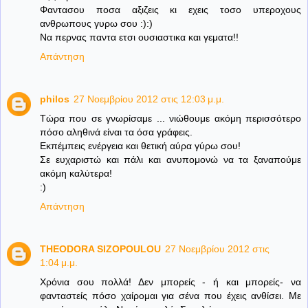
Φαντασου ποσα αξιζεις κι εχεις τοσο υπεροχους
ανθρωπους γυρω σου :):)
Να περνας παντα ετσι ουσιαστικα και γεματα!!
Απάντηση
philos
27 Νοεμβρίου 2012 στις 12:03 μ.μ.
Τώρα που σε γνωρίσαμε ... νιώθουμε ακόμη περισσότερο
πόσο αληθινά είναι τα όσα γράφεις.
Εκπέμπεις ενέργεια και θετική αύρα γύρω σου!
Σε ευχαριστώ και πάλι και ανυπομονώ να τα ξαναπούμε
ακόμη καλύτερα!
:)
Απάντηση
THEODORA SIZOPOULOU
27 Νοεμβρίου 2012 στις
1:04 μ.μ.
Χρόνια σου πολλά! Δεν μπορείς - ή και μπορείς- να
φανταστείς πόσο χαίρομαι για σένα που έχεις ανθίσει. Με