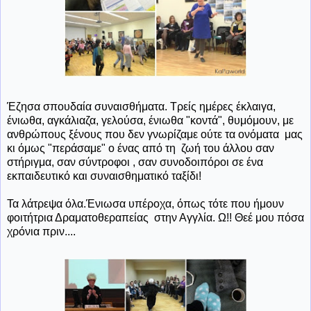
Έζησα σπουδαία συναισθήματα. Τρείς ημέρες έκλαιγα,
ένιωθα, αγκάλιαζα, γελούσα, ένιωθα "κοντά", θυμόμουν, με
ανθρώπους ξένους που δεν γνωρίζαμε ούτε τα ονόματα μας
κι όμως "περάσαμε" ο ένας από τη ζωή του άλλου σαν
στήριγμα, σαν σύντροφοι , σαν συνοδοιπόροι σε ένα
εκπαιδευτικό και συναισθηματικό ταξίδι!
Τα λάτρεψα όλα.Ένιωσα υπέροχα, όπως τότε που ήμουν
φοιτήτρια Δραματοθεραπείας στην Αγγλία. Ω!! Θεέ μου πόσα
χρόνια πριν....