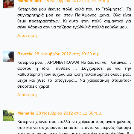
Maria Villioti
28 Νοεμβρίου 2012 στις 10:16 π.μ.
Κατερινάκι μου έκανες πολύ καλά που το ''τόλμησες''. Τα
συγχαρητήριά μου και στον Πα!Άψογος...χαχα. Όλα είναι
θέμα προτεραιοτήτων. Κι αυτό ήταν πολύ σημαντικό για
σένα.Χάρηκα σαν να το'ζησα εγώ!Φιλιά πολλά κούκλα μου.
Απάντηση
Βενετία
28 Νοεμβρίου 2012 στις 10:29 π.μ.
Κατερίνα μου... ΧΡΟΝΙΑ ΠΟΛΛΑ! Να ζεις και να ΄΄λιπαίνεις΄΄,
αφότου η ίδια ΄΄ανθίζεις΄΄... Συγχώρεσέ με για την
καθυστέρηση των ευχών, μια ίωση ταλαιπώρησε όλους μας,
μέχρι και χθες το απόγευμα... Να χαίρεσαι-μη σταματάς-
σκορπίζεις χαρά!
Απάντηση
Memaria
28 Νοεμβρίου 2012 στις 11:56 π.μ.
Κατερίνα χρόνια σου πολλά..να χαίρεσαι τους αγαπημένους
σου και να σε χαίρονται κι αυτοί...πάντα να περνάς όμορφα
και πάντα να σε περιμένουν με μια αγκαλιά και λουλούδια..!!