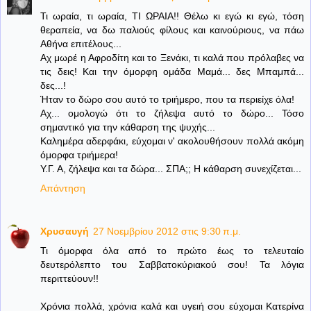
Τι ωραία, τι ωραία, ΤΙ ΩΡΑΙΑ!! Θέλω κι εγώ κι εγώ, τόση
θεραπεία, να δω παλιούς φίλους και καινούριους, να πάω
Αθήνα επιτέλους...
Αχ μωρέ η Αφροδίτη και το Ξενάκι, τι καλά που πρόλαβες να
τις δεις! Και την όμορφη ομάδα Μαμά... δες Μπαμπά...
δες...!
Ήταν το δώρο σου αυτό το τριήμερο, που τα περιείχε όλα!
Αχ... ομολογώ ότι το ζήλεψα αυτό το δώρο... Τόσο
σημαντικό για την κάθαρση της ψυχής...
Καλημέρα αδερφάκι, εύχομαι ν' ακολουθήσουν πολλά ακόμη
όμορφα τριήμερα!
Υ.Γ. Α, ζήλεψα και τα δώρα... ΣΠΑ;; Η κάθαρση συνεχίζεται...
Απάντηση
Χρυσαυγή
27 Νοεμβρίου 2012 στις 9:30 π.μ.
Τι όμορφα όλα από το πρώτο έως το τελευταίο
δευτερόλεπτο του Σαββατοκύριακού σου! Τα λόγια
περιττεύουν!!
Χρόνια πολλά, χρόνια καλά και υγειή σου εύχομαι Κατερίνα