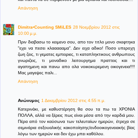
Απάντηση
Dimitra•Counting SΜiLES
28 Νοεμβρίου 2012 στις
10:00 μ.μ.
Πριν διαβασω το κειμενο σου, απο τον τιτλο μονο σκεφτηκα
"εχει να πεσει κλαααααμα". Δεν ειχα αδικο! Ποσο υπεροχη
ζωη ζεις, τι γεματες εμπειριες, τι καταπληκτικους ανθρωπους
γνωριζεις, τι μοναδικο λειτουργημα πραττεις και τι
αγαπημενη και πανω απο ολα νοικοκυρεμενη οικογενεια!!!!
Μας μαγεψες παλι...
Απάντηση
Ανώνυμος
1 Δεκεμβρίου 2012 στις 4:55 π.μ.
Κατερινάκι, με καθυστέρηση θα σου τα πω τα ΧΡΟΝΙΑ
ΠΟΛΛΑ, αλλά να ξέρεις πως είναι μέσα από την καρδιά μου.
Πέρα από τον καύσωνα των τελευταίων ημερών, έτρεχα σε
σεμινάρια σεξουαλικής κακοποίησης/ενδοοικογενειακής βίας
λόγω των ημερών και δεν έχω μπει καθόλου.