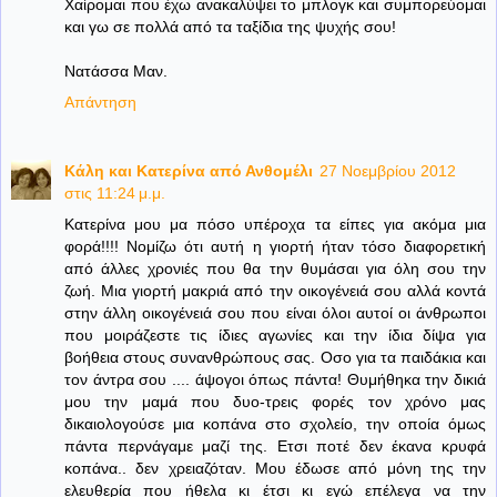
Χαίρομαι που έχω ανακαλύψει το μπλογκ και συμπορεύομαι
και γω σε πολλά από τα ταξίδια της ψυχής σου!
Νατάσσα Μαν.
Απάντηση
Κάλη και Κατερίνα από Ανθομέλι
27 Νοεμβρίου 2012
στις 11:24 μ.μ.
Κατερίνα μου μα πόσο υπέροχα τα είπες για ακόμα μια
φορά!!!! Νομίζω ότι αυτή η γιορτή ήταν τόσο διαφορετική
από άλλες χρονιές που θα την θυμάσαι για όλη σου την
ζωή. Μια γιορτή μακριά από την οικογένειά σου αλλά κοντά
στην άλλη οικογένειά σου που είναι όλοι αυτοί οι άνθρωποι
που μοιράζεστε τις ίδιες αγωνίες και την ίδια δίψα για
βοήθεια στους συνανθρώπους σας. Οσο για τα παιδάκια και
τον άντρα σου .... άψογοι όπως πάντα! Θυμήθηκα την δικιά
μου την μαμά που δυο-τρεις φορές τον χρόνο μας
δικαιολογούσε μια κοπάνα στο σχολείο, την οποία όμως
πάντα περνάγαμε μαζί της. Ετσι ποτέ δεν έκανα κρυφά
κοπάνα.. δεν χρειαζόταν. Μου έδωσε από μόνη της την
ελευθερία που ήθελα κι έτσι κι εγώ επέλεγα να την