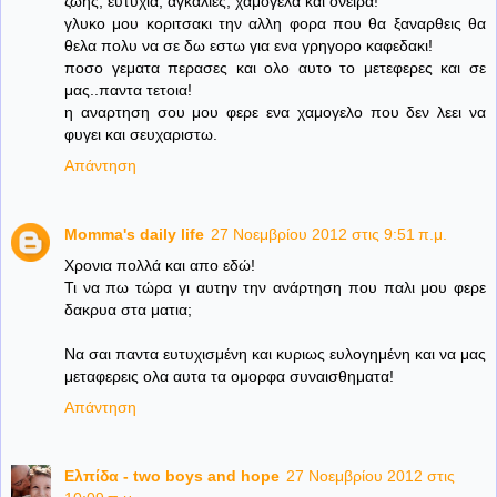
ζωης, ευτυχια, αγκαλιες, χαμογελα και ονειρα!
γλυκο μου κοριτσακι την αλλη φορα που θα ξαναρθεις θα
θελα πολυ να σε δω εστω για ενα γρηγορο καφεδακι!
ποσο γεματα περασες και ολο αυτο το μετεφερες και σε
μας..παντα τετοια!
η αναρτηση σου μου φερε ενα χαμογελο που δεν λεει να
φυγει και σευχαριστω.
Απάντηση
Momma's daily life
27 Νοεμβρίου 2012 στις 9:51 π.μ.
Χρονια πολλά και απο εδώ!
Τι να πω τώρα γι αυτην την ανάρτηση που παλι μου φερε
δακρυα στα ματια;
Να σαι παντα ευτυχισμένη και κυριως ευλογημένη και να μας
μεταφερεις ολα αυτα τα ομορφα συναισθηματα!
Απάντηση
Ελπίδα - two boys and hope
27 Νοεμβρίου 2012 στις