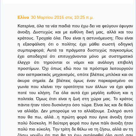
Ελίνα
30 Μαρτίου 2016 στις 10:25 π.μ.
Κατερίνα, όλα τα νέα παιδιά που έχω δει να φεύγουν έφυγαν
άνοιξη. Δυστυχώς και με ευθύνη δική μας, αλλά και του
κράτους. Τροχαία όλα. Που είναι η αστυνόμευση; Που είναι
η εξασφάλιση ότι ο πολίτης έχει μάθει σωστή οδηγική
συμπεριφορά; Aυτά τα πράγματα δυστυχώς παγκοσμίως
έχει αποδειχτεί ότι επιτυγχάνονται μόνο με συστηματικό
έλεγχο ότι τηρούνται οι νόμοι και ανάλογη επιβολή
προστίμων. Όχι όπως εδώ που τα πρόστιμα λειτουργούν
σαν εισπρακτικός μηχανισμός, οπότε βλέπεις μπλόκα και σε
άκυρα σημεία. Δε βλέπεις όμως έναν παρκαρισμένο σε
γωνία που κλείνει την ορατότητα των άλλων να έχει φάει
ποτέ του κλήση. Για όλα αυτά έχει μεγάλη ευθύνη και η
πολιτεία. Όμως έτσι είναι η ζωή στη χώρα μας. Το κράτος
πάντα ήταν τόσο δυσκίνητο όσο τώρα. Είναι λες και δε θέλει
να αλλάξει. Δεν μπορούμε να το αλλάξουμε. Σκληρό αυτό
που θα πω, αλλά...η πρώτη φορά που έγινε άνοιξη ήταν
πολύ δύσκολη. Η δεύτερη φορά που έγινε πάλι άνοιξη ήταν
πολύ πιο εύκολη. Την τρίτη δε θέλω να τη ζήσω, αλλά αν τη
ζήσω νομίζω ότι πια θα το έχω αντιληφθεί όλο αυτό σαν