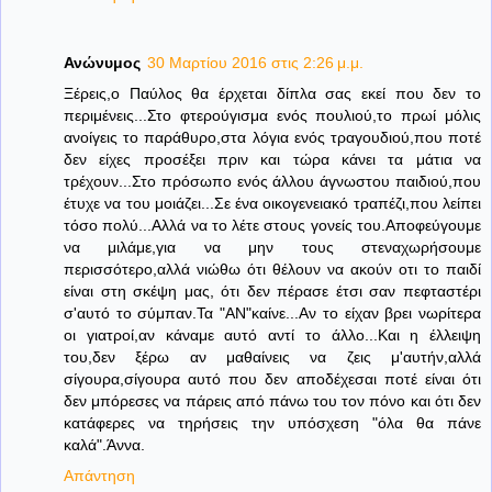
Ανώνυμος
30 Μαρτίου 2016 στις 2:26 μ.μ.
Ξέρεις,ο Παύλος θα έρχεται δίπλα σας εκεί που δεν το
περιμένεις...Στο φτερούγισμα ενός πουλιού,το πρωί μόλις
ανοίγεις το παράθυρο,στα λόγια ενός τραγουδιού,που ποτέ
δεν είχες προσέξει πριν και τώρα κάνει τα μάτια να
τρέχουν...Στο πρόσωπο ενός άλλου άγνωστου παιδιού,που
έτυχε να του μοιάζει...Σε ένα οικογενειακό τραπέζι,που λείπει
τόσο πολύ...Αλλά να το λέτε στους γονείς του.Αποφεύγουμε
να μιλάμε,για να μην τους στεναχωρήσουμε
περισσότερο,αλλά νιώθω ότι θέλουν να ακούν οτι το παιδί
είναι στη σκέψη μας, ότι δεν πέρασε έτσι σαν πεφταστέρι
σ'αυτό το σύμπαν.Τα "ΑΝ"καίνε...Αν το είχαν βρει νωρίτερα
οι γιατροί,αν κάναμε αυτό αντί το άλλο...Και η έλλειψη
του,δεν ξέρω αν μαθαίνεις να ζεις μ'αυτήν,αλλά
σίγουρα,σίγουρα αυτό που δεν αποδέχεσαι ποτέ είναι ότι
δεν μπόρεσες να πάρεις από πάνω του τον πόνο και ότι δεν
κατάφερες να τηρήσεις την υπόσχεση "όλα θα πάνε
καλά".Άννα.
Απάντηση