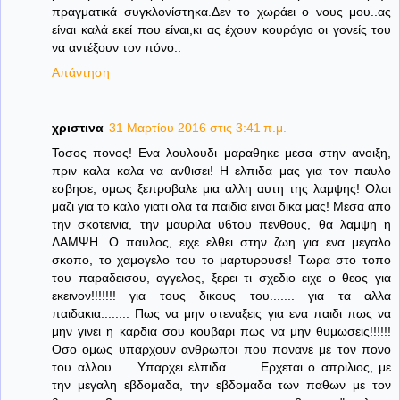
πραγματικά συγκλονίστηκα.Δεν το χωράει ο νους μου..ας
είναι καλά εκεί που είναι,κι ας έχουν κουράγιο οι γονείς του
να αντέξουν τον πόνο..
Απάντηση
χριστινα
31 Μαρτίου 2016 στις 3:41 π.μ.
Τοσος πονος! Ενα λουλουδι μαραθηκε μεσα στην ανοιξη,
πριν καλα καλα να ανθισει! Η ελπιδα μας για τον παυλο
εσβησε, ομως ξεπροβαλε μια αλλη αυτη της λαμψης! Ολοι
μαζι για το καλο γιατι ολα τα παιδια ειναι δικα μας! Μεσα απο
την σκοτεινια, την μαυριλα υ6του πενθους, θα λαμψη η
ΛΑΜΨΗ. Ο παυλος, ειχε ελθει στην ζωη για ενα μεγαλο
σκοπο, το χαμογελο του το μαρτυρουσε! Τωρα στο τοπο
του παραδεισου, αγγελος, ξερει τι σχεδιο ειχε ο θεος για
εκεινον!!!!!!! για τους δικους του....... για τα αλλα
παιδακια........ Πως να μην στεναξεις για ενα παιδι πως να
μην γινει η καρδια σου κουβαρι πως να μην θυμωσεις!!!!!!
Οσο ομως υπαρχουν ανθρωποι που πονανε με τον πονο
του αλλου .... Υπαρχει ελπιδα........ Ερχεται ο απριλιος, με
την μεγαλη εβδομαδα, την εβδομαδα των παθων με τον