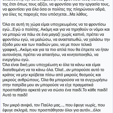
της έτσι όπως τους αξίζει, να φροντίσει για την εργασία τους,
να φροντίσει για όλα όσα οι πολίτες της πληρώνουν αδρά,
για όλες τις παροχές που υπόσχεται...Μα λάθος.
Όλα σε αυτή τη χώρα είμαι υποχρεωμένος να τα φροντίσω
εγώ...Εγώ ο πολίτης. Ακόμη και για να τηρηθούν οι νόμοι και
να μπορώ να πάω σε ένα μαγαζί χωρίς καπνό, πρέπει να
φροντίσω εγώ, να μαλώσω, να αναστατωθώ, να χαλάσω την
έξοδο μου και των παιδιών μου, να με πουν τελικά
γραφική...Ακόμη και για τα πιο απλά που θα έπρεπε να ήταν
αυτονόητα, πρέπει να απαιτήσω, να κινητοποιηθώ, να
ενεργήσω εγώ.
Όλα είναι δική μου υποχρέωση κι όλα τα κάνω και είμαι
διατεθειμένη να τα κάνω όλα. Όλα!...αν μπορούσε αυτό το
κράτος να μην κρύβεται πίσω από μικρούς θεσμούς και
μικρούς ανθρώπους. Όλα θα μπορούσα να τα συγχωρήσω
στην πατρίδα μου αν μπορούσε να είχε πραγματικά
προσπαθήσει αρκετά για να σώσει ένα παιδί.Το κάθε παιδί!
Αυτό το παιδί!
Τον μικρό ανιψιό, τον Παύλο μας..., που έφυγε νωρίς, που
έφυγε σκληρά, που προσπάθησαν όλοι για αυτόν...όλοι