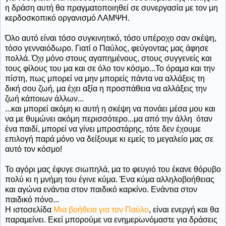
η δράση αυτή θα πραγματοποιηθεί σε συνεργασία με τον μη
κερδοσκοπικό οργανισμό ΛΑΜΨΗ.
Όλο αυτό είναι τόσο συγκινητικό, τόσο υπέροχο σαν σκέψη,
τόσο γενναιόδωρο. Γιατί ο Παύλος, φεύγοντας μας άφησε
πολλά. Όχι μόνο στους αγαπημένους, στους συγγενείς και
τους φίλους του μα και σε όλο τον κόσμο...Το όραμα και την
πίστη, πως μπορεί να μην μπορείς πάντα να αλλάξεις τη
δική σου ζωή, μα έχει αξία η προσπάθεια να αλλάξεις την
ζωή κάποιων άλλων...
...και μπορεί ακόμη κι αυτή η σκέψη να πονάει μέσα μου και
να με θυμώνει ακόμη περισσότερο...μα από την άλλη όταν
ένα παιδί, μπορεί να γίνει μπροστάρης, τότε δεν έχουμε
επιλογή παρά μόνο να δείξουμε κι εμείς το μεγαλείο μας σε
αυτό τον κόσμο!
Το αγόρι μας έφυγε σιωπηλά, μα το φευγιό του έκανε θόρυβο
πολύ κι η μνήμη του έγινε κύμα. Ένα κύμα αλληλοβοήθειας
και αγώνα ενάντια στον παιδικό καρκίνο. Ενάντια στον
παιδικό πόνο...
Η ιστοσελίδα
Μια βοήθεια για τον Παύλο
, είναι ενεργή και θα
παραμείνει. Εκεί μπορούμε να ενημερωνόμαστε για δράσεις