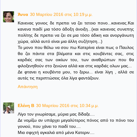
Άννα
30 Μαρτίου 2016 στις 10:19 μ.μ.
Κανενας γονιος δε πρεπει να ζει τετοιο πονο...κανενας.Και
κανενα παιδί μια τόσο άδοξη άνοιξη...(και κανενας συνεπης
πολίτης δε πρεπει να ζει σε μια τόσο άδικη και ανοργάνωτη
χώρα, αλλά αυτό είναι μια άλλη συζήτηση...)
Το μονο που θέλω να σου πω Κατερίνα είναι πως ο Παυλος
θα ζει πάντα στα βλέματα και στις κουβέντες σας, στις
καρδιές σας των οικίων του, των αναθρώπων που θα
φιλοξενηθούν στο ξενώνα αλλά και στις καρδιές ολων μας...
Δε φτανει η κουβέντα μου, το ξερω... είναι λίγη , αλλά σε
αυτές τις περιπτώσεις όλα λίγα φαντάζουν.
Απάντηση
Ελένη B
30 Μαρτίου 2016 στις 10:34 μ.μ.
Λίγο τον γνωρίσαμε, μύρια μας δίδαξε....
Δε νομίζω αν υπάρχει μεγαλύτερος πόνος από το πόνο του
γονιού, που χάνει το παιδί του....
Μια σφιχτή αγκαλιά από μένα Κατεριν....