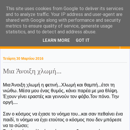
This site uses cookies from Google to deliver its services
KaPa. Me without you...tea
and to analyze traffic. Your IP address and user-agent are
shared with Google along with performance and security
without a biscuit!
metrics to ensure quality of service, generate usage
statistics, and to detect and address abuse.
LEARN MORE
GOT IT
▼
Τετάρτη 30 Μαρτίου 2016
Μια Άνοιξη χλωμή...
Μια Άνοιξη χλωμή η φετινή...Χλωμή και θαμπή...έτσι τη
νιώθω. Μέσα μου ένας θυμός, κάνει παρέα με μια θλίψη.
Έχουν γίνει εραστές και γεννούν τον φόβο.Τον πόνο. Την
οργή....
Σαν ο κόσμος να έχασε το νόημα του...και σαν πεθαίνει ένα
παιδί, τι νόημα να έχει ετούτος ο κόσμος που δεν μπόρεσε
να το σώσει;