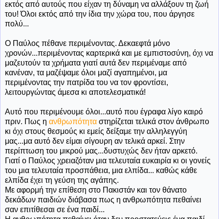
εκτός από αυτούς που είχαν τη δύναμη να αλλάξουν τη ζωή
του! Όλοι εκτός από την ίδια την χώρα του, που άργησε
πολύ...
Ο Παύλος πέθανε περιμένοντας. Δεκαεφτά μόνο
χρονών...περιμένοντας καρτερικά και με εμπιστοσύνη, όχι να
μαζευτούν τα χρήματα γιατί αυτά δεν περιμέναμε από
κανέναν, τα μαζέψαμε όλοι μαζί αγαπημένοι, μα
περιμένοντας την πατρίδα του να τον φροντίσει,
λειτουργώντας άμεσα κι αποτελεσματικά!
Αυτό που περιμένουμε όλοι...αυτό που έγραφα λίγο καιρό
πριν. Πως η
ανθρωπότητα
στηρίζεται τελικά στον άνθρωπο
κι όχι στους θεσμούς κι εμείς δείξαμε την αλληλεγγύη
μας...μα αυτό δεν είμαι σίγουρη αν τελικά αρκεί. Στην
περίπτωση του μικρού μας...δυστυχώς δεν ήταν αρκετό.
Γιατί ο Παύλος χρειαζόταν μια τελευταία ευκαιρία κι οι γονείς
του μια τελευταία προσπάθεια, μια ελπίδα... καθώς κάθε
ελπίδα έχει τη γεύση της αγάπης.
Με αφορμή την επίθεση στο Πακιστάν και τον θάνατο
δεκάδων παιδιών διάβασα πως η ανθρωπότητα πεθαίνει
σαν επιτίθεσαι σε ένα παιδί...