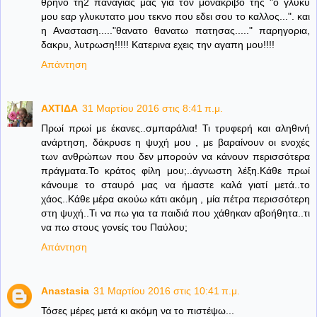
θρηνο τη2 παναγιας μας για τον μονακριβο της "ο γλυκυ
μου εαρ γλυκυτατο μου τεκνο που εδει σου το καλλος...". και
η Ανασταση....."θανατο θανατω πατησας....." παρηγορια,
δακρυ, λυτρωση!!!!! Κατερινα εχεις την αγαπη μου!!!!
Απάντηση
ΑΧΤΙΔΑ
31 Μαρτίου 2016 στις 8:41 π.μ.
Πρωί πρωί με έκανες..σμπαράλια! Τι τρυφερή και αληθινή
ανάρτηση, δάκρυσε η ψυχή μου , με βαραίνουν οι ενοχές
των ανθρώπων που δεν μπορούν να κάνουν περισσότερα
πράγματα.Το κράτος φίλη μου;..άγνωστη λέξη.Κάθε πρωί
κάνουμε το σταυρό μας να ήμαστε καλά γιατί μετά..το
χάος..Κάθε μέρα ακούω κάτι ακόμη , μία πέτρα περισσότερη
στη ψυχή..Τι να πω για τα παιδιά που χάθηκαν αβοήθητα..τι
να πω στους γονείς του Παύλου;
Απάντηση
Anastasia
31 Μαρτίου 2016 στις 10:41 π.μ.
Τόσες μέρες μετά κι ακόμη να το πιστέψω...