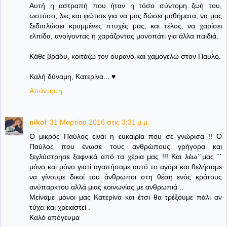
Αυτή η αστραπή που ήταν η τόσο σύντομη ζωή του,
ωστόσο, λες και φώτισε για να μας δώσει μαθήματα, να μας
ξεδιπλώσει κρυμμένες πτυχές μας, και τέλος, να χαρίσει
ελπίδα, ανοίγοντας ή χαράζοντας μονοπάτι για άλλα παιδιά.
Κάθε βράδυ, κοιτάζω τον ουρανό και χαμογελώ στον Παύλο.
Καλή δύναμη, Κατερίνα... ♥
Απάντηση
nikol
31 Μαρτίου 2016 στις 3:31 μ.μ.
Ο μικρός Παύλος είναι η ευκαιρία που σε γνώρισα !! Ο
Παύλος που ένωσε τους ανθρώπους γρήγορα και
ξεγλύστρησε ξαφνικά από τα χέρια μας !!! Και λέω΄΄μας ΄΄
μόνο και μόνο γιατί αγαπήσαμε αυτό το αγόρι και θελήσαμε
να γίνουμε δικοί του άνθρωποι στη θέση ενός κράτους
ανύπαρκτου αλλά μιας κοινωνίας με ανθρωπιά ..
Μείναμε μόνοι μας Κατερίνα και έτσι θα τρέξουμε πάλι αν
τύχει και χρειαστεί .
Καλό απόγευμα