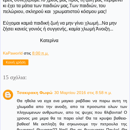
κι έχει τα μάτια των παιδιών μας.Των παιδιών, του
πελώριου, σκληρού και χρωματιστού κόσμου μας!
Εύχομαι καμιά παιδική ζωή να μην γίνει χλωμή...Να μην
ζήσει κανείς γονιός ή συγγενής, καμία χλωμή Άνοιξη...
Κατερίνα
KaPaworld
στις
8:00 π.μ.
Κοινή χρήση
15 σχόλια:
Τσακιρακη Φωφώ
30 Μαρτίου 2016 στις 8:58 π.μ.
Θα ηθελα να ειχα ενα μαγικο ραβδακι να παρω αυτη τη
χλωμαδα απο την ανοιξη, απο τα προσωπα ολων των
πληγωμενων ανθρωπων, απο τις ψυχες που θλιβονται! Ο
χρονος μια μερα θα τα παρει ολα! Θα τα κρυψει βαθεια-
βαθεια! Με εκπληξη θα σηκωνουμε την πετρουλα της
θυμησης! Θυμασαι?? Ναι!! Θα σε θυμομαστε Παυλο! Θα