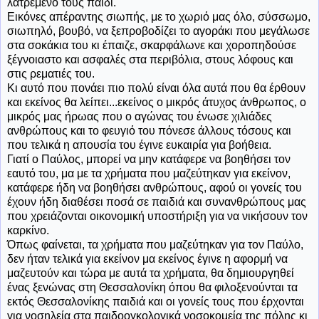
λατρεμένο τους παιδί.
Εικόνες απέραντης σιωπής, με το χωριό μας όλο, σύσσωμο,
σιωπηλό, βουβό, να ξεπροβοδίζει το αγοράκι που μεγάλωσε
στα σοκάκια του κι έπαιζε, σκαρφάλωνε και χοροπηδούσε
ξέγνοιαστο και ασφαλές στα περιβόλια, στους λόφους και
στις ρεματιές του.
Κι αυτό που πονάει πιο πολύ είναι όλα αυτά που θα έρθουν
και εκείνος θα λείπει...εκείνος ο μικρός άτυχος άνθρωπος, ο
μικρός μας ήρωας που ο αγώνας του ένωσε χιλιάδες
ανθρώπους και το φευγιό του πόνεσε άλλους τόσους και
που τελικά η απουσία του έγινε ευκαιρία για βοήθεια.
Γιατί ο Παύλος, μπορεί να μην κατάφερε να βοηθήσει τον
εαυτό του, μα με τα χρήματα που μαζεύτηκαν για εκείνον,
κατάφερε ήδη να βοηθήσει ανθρώπους, αφού οι γονείς του
έχουν ήδη διαθέσει ποσά σε παιδιά και συνανθρώπους μας
που χρειάζονται οικονομική υποστήριξη για να νικήσουν τον
καρκίνο.
Όπως φαίνεται, τα χρήματα που μαζεύτηκαν για τον Παύλο,
δεν ήταν τελικά για εκείνον μα εκείνος έγινε η αφορμή να
μαζευτούν και τώρα με αυτά τα χρήματα, θα δημιουργηθεί
ένας ξενώνας στη Θεσσαλονίκη όπου θα φιλοξενούνται τα
εκτός Θεσσαλονίκης παιδιά και οι γονείς τους που έρχονται
για νοσηλεία στα παιδοογκολογικά νοσοκομεία της πόλης κι