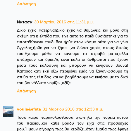
Απάντηση
Νατασα
30 Μαρτίου 2016 στις 11:31 μ.μ.
Δίκιο έχεις Κατερινα!Δικιο έχεις να θυμώνεις και μονο στη
σκέψη οτι η ελπίδα που είχε αυτο το παιδι θυσιάστηκε για το
τιποτα!Κανενα παιδι δεν ήρθε στον κόσμο ούτε για να γίνει
Άγγελος,ήρθε για να ζήσει ,να δώσει χαρές στους δικούς
του.Εχουμε μάθει να κάνουμε τα στραβά μάτια,αλλα
υπάρχουν και όρια.Ας ειναι καλα οι άνθρωποι που έχουν
μέσα τους καλοσύνη και μπορούν να κινησουν βουνά!
Καποιος,κατι εκεί εξω περιμένει εμάς να ξανανιώσουμε τη
σπίθα της ελπίδας και να βοηθήσουμε να κινήσουμε το δικό
του βουνό!Αυτο νομίζω ,αξίζει.
Απάντηση
voula&efsta
31 Μαρτίου 2016 στις 12:33 π.μ.
Τόσο καιρό παρακολουθούσα σιωπηλά την πορεία αυτού
του παιδιού,και κάθε βράδυ τον είχα στις προσευχές
μου.Ήμουν σίγουρη πως θα κέρδιζε..όταν έμαθα πως έφυγε