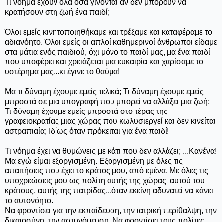
Τι νόημα έχουν όλα όσα γίνονται αν δεν μπορούν να
κρατήσουν στη ζωή ένα παιδί;
Όλοι εμείς κινητοποιηθήκαμε και τρέξαμε και καταφέραμε το
αδιανόητο. Όλοι εμείς οι απλοί καθημερινοί άνθρωποι είδαμε
στα μάτια ενός παιδιού, όχι μόνο το παιδί μας, μα ένα παιδί
που υποφέρει και χρειάζεται μια ευκαιρία και χαρίσαμε το
υστέρημα μας...κι έγινε το θαύμα!
Μα τι δύναμη έχουμε εμείς τελικά; Τι δύναμη έχουμε εμείς
μπροστά σε μια υπογραφή που μπορεί να αλλάξει μια ζωή;
Τι δύναμη έχουμε εμείς μπροστά στο τέρας της
γραφειοκρατίας μιας χώρας που κωλυσιεργεί και δεν κινείται
αστραπιαία; Ιδίως όταν πρόκειται για ένα παιδί!
Τι νόημα έχει να θυμώνεις με κάτι που δεν αλλάζει; ...Κανένα!
Μα εγώ είμαι εξοργισμένη. Εξοργισμένη με όλες τις
απαιτήσεις που έχει το κράτος μου, από εμένα. Με όλες τις
υποχρεώσεις μου ως πολίτη αυτής της χώρας, αυτού του
κράτους, αυτής της πατρίδας...όταν εκείνη αδυνατεί να κάνει
το αυτονόητο.
Να φροντίσει για την εκπαίδευση, την ιατρική περίθαλψη, την
δικαιοσύνη, την αστυνόμευση. Να φροντίσει τους πολίτες