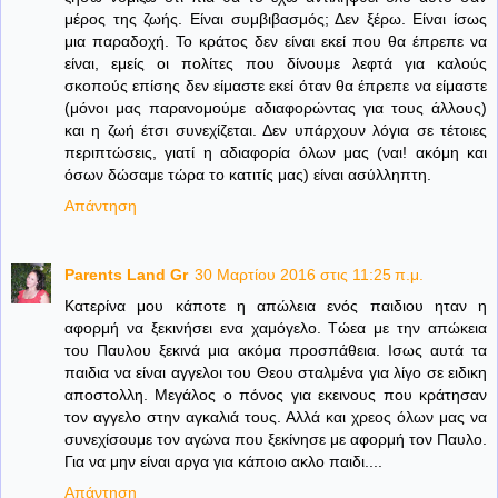
μέρος της ζωής. Είναι συμβιβασμός; Δεν ξέρω. Είναι ίσως
μια παραδοχή. Το κράτος δεν είναι εκεί που θα έπρεπε να
είναι, εμείς οι πολίτες που δίνουμε λεφτά για καλούς
σκοπούς επίσης δεν είμαστε εκεί όταν θα έπρεπε να είμαστε
(μόνοι μας παρανομούμε αδιαφορώντας για τους άλλους)
και η ζωή έτσι συνεχίζεται. Δεν υπάρχουν λόγια σε τέτοιες
περιπτώσεις, γιατί η αδιαφορία όλων μας (ναι! ακόμη και
όσων δώσαμε τώρα το κατιτίς μας) είναι ασύλληπτη.
Απάντηση
Parents Land Gr
30 Μαρτίου 2016 στις 11:25 π.μ.
Κατερίνα μου κάποτε η απώλεια ενός παιδιου ηταν η
αφορμή να ξεκινήσει ενα χαμόγελο. Τώεα με την απώκεια
του Παυλου ξεκινά μια ακόμα προσπάθεια. Ισως αυτά τα
παιδια να είναι αγγελοι του Θεου σταλμένα για λίγο σε ειδικη
αποστολλη. Μεγάλος ο πόνος για εκεινους που κράτησαν
τον αγγελο στην αγκαλιά τους. Αλλά και χρεος όλων μας να
συνεχίσουμε τον αγώνα που ξεκίνησε με αφορμή τον Παυλο.
Για να μην είναι αργα για κάποιο ακλο παιδι....
Απάντηση