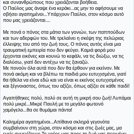
και συνανθρώπους που χρειάζονται βοήθεια.
Ο Παύλος μας άναψε ένα κεράκι...ας μην το αφήσουμε να
σβήσει αγαπημένοι...Υπάρχουν Παύλοι, στον κόσμο αυτό
που μας χρειάζονται....
Με πονά ο πόνος στα μάτια των γονιών, των παππούδων
και των αδερφών του. Με τρελαίνει η σκέψη της πελώριας
έλλειψης του από την ζωή τους. Ο πόνος αυτός είναι μια
τραυματική εμπειρία που δεν φεύγει. Καμιά φορά μου
έρχονται εικόνες και κουνώ το κεφάλι, να τις διώξω, να τις
διαλύσω, γιατί δεν αντέχω να τις ξαναζώ.
Με πονούν όλα αυτά που δεν θα έρθουν για εκείνον. Με
πονά ακόμη και να βλέπω τα παιδιά μου ευτυχισμένα, γιατί
θα ήθελα να είναι εδώ και να είναι κι εκείνος ευτυχισμένος
και ξέγνοιαστος, όπως του αξίζει, όπως αξίζει σε κάθε παιδί!
Αγαπήθηκες πολύ, πολύ σε αυτή τη μικρή σου ζωή! Λυπάμαι
πολύ μικρέ...Μικρέ Παυλή με το μεγάλο φωτεινό
χαμόγελο...θα σε θυμάμαι πάντα!
Καλημέρα αγαπημένοι...Απίθανα σκληρά γεγονότα
συμβαίνουν στη χώρα, στον κόσμο και στις ζωές μας, μα
εμείς συνεχίζουμε.Το χρέος μας προς τη ζωή μας περιμένει