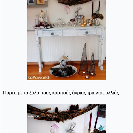
Παρέα με τα ξύλα, τους καρπούς άγριας τριανταφυλλιάς