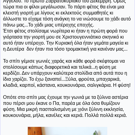
Άγγελου. Το πρώτο Σαββατοκύριακο του Δεκέμβρη. Όμως
τώρα πια οι φίλοι μεγάλωσαν. Το πάρτι φέτος θα είναι μια
κλειστή γιορτή με λίγους κι εκλεκτούς συμμαθητές κι
άλλωστε το είχαμε τόση ανάγκη το να νιώσουμε το χάδι αυτό
πάνω μας...Το χάδι μιας υπέροχης εποχής.
Έτσι φέτος στολίσαμε νωρίτερα κι ήταν η πρώτη φορά που
γιόρτασα την γιορτή μου σε Χριστουγεννιάτικο σκηνικό κι
αυτό ήταν υπέροχο. Την Κυριακή όλα ήταν γεμάτα μαγεία κι
η Δευτέρα δεν ήταν πια τόσο τρομακτική για κανέναν μας...
Το σπίτι γέμισε γωνιές χαράς και κάθε φορά σκέφτομαι να
στολίσουμε κάπως διαφορετικά και τελικά...η φύση με
κερδίζει. Δεν υπάρχουν καλύτερα στολίδια από αυτά που η
ίδια χαρίζει. Το έχω ξαναπεί...Ξύλα, φρούτα, μπαχαρικά,
κλαδιά, καρποί, κάστανα, κουκουνάρια, σαλιγκάρια. Η φύση!
Οπότε στο σπίτι μας έχουμε την γωνιά με τα ξύλινα αστέρια
που πέρσι μου έκανε ο Πα, παρέα με όλα όσα θυμίζουν
φύση. Μια μικρή πασπαλισμένη με χιόνι ξύλινη εκκλησία,
κουκουνάρια, μήλα, κανέλες και κεριά. Πολλά πολλά κεριά.