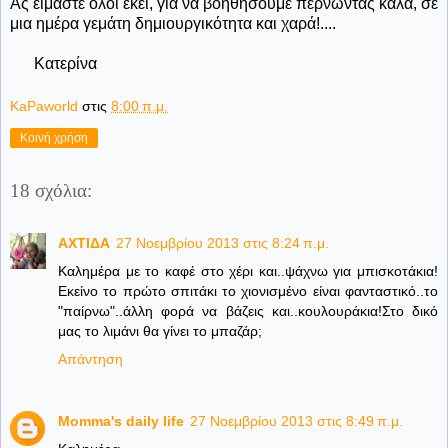
Ας είμαστε όλοι εκεί, για να βοηθήσουμε περνώντας καλά, σε
μια ημέρα γεμάτη δημιουργικότητα και χαρά!....
Κατερίνα
KaPaworld
στις
8:00 π.μ.
Κοινή χρήση
18 σχόλια:
ΑΧΤΙΔΑ
27 Νοεμβρίου 2013 στις 8:24 π.μ.
Καλημέρα με το καφέ στο χέρι και..ψάχνω για μπισκοτάκια!
Εκείνο το πρώτο σπιτάκι το χιονισμένο είναι φανταστικό..το
"παίρνω"..άλλη φορά να βάζεις και..κουλουράκια!Στο δικό
μας το λιμάνι θα γίνει το μπαζάρ;
Απάντηση
Momma's daily life
27 Νοεμβρίου 2013 στις 8:49 π.μ.