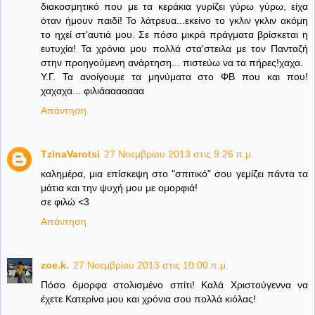
διακοσμητικό που με τα κεράκια γυρίζει γύρω γύρω, είχα
όταν ήμουν παιδί! Το λάτρευα...εκείνο το γκλιν γκλιν ακόμη
το ηχεί στ'αυτιά μου. Σε πόσο μικρά πράγματα βρίσκεται η
ευτυχία! Τα χρόνια μου πολλά στα'στειλα με τον Πανταζή
στην προηγούμενη ανάρτηση... πιστεύω να τα πήρες!χαχα.
Υ.Γ. Τα ανοίγουμε τα μηνύματα στο ΦΒ που και που!
χαχαχα... φιλιάααααααα
Απάντηση
TzinaVarotsi
27 Νοεμβρίου 2013 στις 9:26 π.μ.
καλημέρα, μια επίσκεψη στο "σπιτικό" σου γεμίζει πάντα τα
μάτια και την ψυχή μου με ομορφιά!
σε φιλώ <3
Απάντηση
zoe.k.
27 Νοεμβρίου 2013 στις 10:00 π.μ.
Πόσο όμορφα στολισμένο σπίτι! Καλά Χριστούγεννα να
έχετε Κατερίνα μου και χρόνια σου πολλά κιόλας!