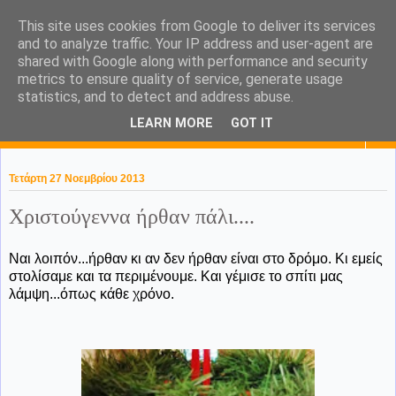
This site uses cookies from Google to deliver its services
KaPa. Me without you...tea
and to analyze traffic. Your IP address and user-agent are
shared with Google along with performance and security
without a biscuit!
metrics to ensure quality of service, generate usage
statistics, and to detect and address abuse.
LEARN MORE
GOT IT
▼
Τετάρτη 27 Νοεμβρίου 2013
Χριστούγεννα ήρθαν πάλι....
Ναι λοιπόν...ήρθαν κι αν δεν ήρθαν είναι στο δρόμο. Κι εμείς
στολίσαμε και τα περιμένουμε. Και γέμισε το σπίτι μας
λάμψη...όπως κάθε χρόνο.