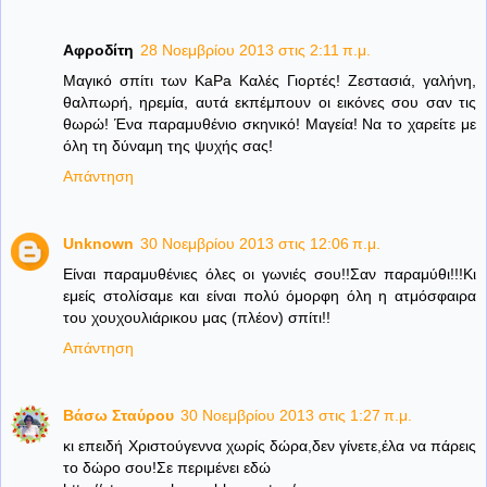
Αφροδίτη
28 Νοεμβρίου 2013 στις 2:11 π.μ.
Μαγικό σπίτι των KaPa Καλές Γιορτές! Ζεστασιά, γαλήνη,
θαλπωρή, ηρεμία, αυτά εκπέμπουν οι εικόνες σου σαν τις
θωρώ! Ένα παραμυθένιο σκηνικό! Μαγεία! Να το χαρείτε με
όλη τη δύναμη της ψυχής σας!
Απάντηση
Unknown
30 Νοεμβρίου 2013 στις 12:06 π.μ.
Είναι παραμυθένιες όλες οι γωνιές σου!!Σαν παραμύθι!!!Κι
εμείς στολίσαμε και είναι πολύ όμορφη όλη η ατμόσφαιρα
του χουχουλιάρικου μας (πλέον) σπίτι!!
Απάντηση
Βάσω Σταύρου
30 Νοεμβρίου 2013 στις 1:27 π.μ.
κι επειδή Χριστούγεννα χωρίς δώρα,δεν γίνετε,έλα να πάρεις
το δώρο σου!Σε περιμένει εδώ