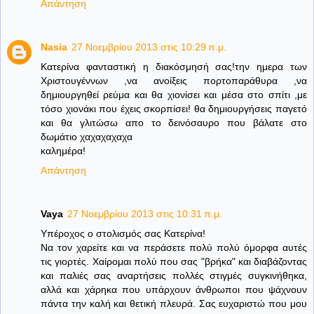
Απάντηση
Nasia
27 Νοεμβρίου 2013 στις 10:29 π.μ.
Κατερίνα φανταστική η διακόσμησή σας!την ημερα των
Χριστουγέννων ,να ανοίξεις πορτοπαράθυρα ,να
δημιουργηθεί ρεύμα και θα χιονίσει και μέσα στο σπίτι ,με
τόσο χιονάκι που έχεις σκορπίσει! θα δημιουργήσεις παγετό
και θα γλιτώσω απο το δεινόσαυρο που βάλατε στο
δωμάτιο χαχαχαχαχα
καλημέρα!
Απάντηση
Vaya
27 Νοεμβρίου 2013 στις 10:31 π.μ.
Υπέροχος ο στολισμός σας Κατερίνα!
Να τον χαρείτε και να περάσετε πολύ πολύ όμορφα αυτές
τις γιορτές. Χαίρομαι πολύ που σας "βρήκα" και διαβάζοντας
και παλιές σας αναρτήσεις πολλές στιγμές συγκινήθηκα,
αλλά και χάρηκα που υπάρχουν άνθρωποι που ψάχνουν
πάντα την καλή και θετική πλευρά. Σας ευχαριστώ που μου