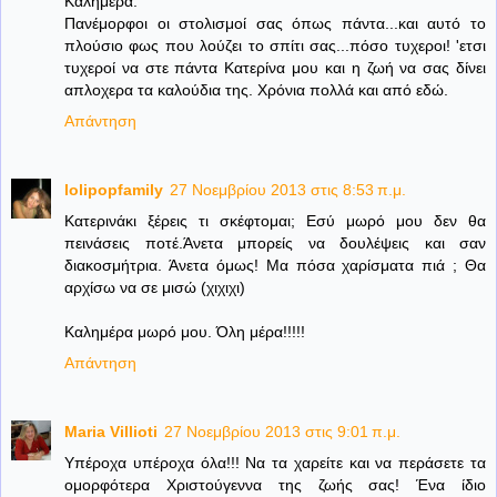
Καλημέρα.
Πανέμορφοι οι στολισμοί σας όπως πάντα...και αυτό το
πλούσιο φως που λούζει το σπίτι σας...πόσο τυχεροι! 'ετσι
τυχεροί να στε πάντα Κατερίνα μου και η ζωή να σας δίνει
απλοχερα τα καλούδια της. Χρόνια πολλά και από εδώ.
Απάντηση
lolipopfamily
27 Νοεμβρίου 2013 στις 8:53 π.μ.
Κατερινάκι ξέρεις τι σκέφτομαι; Εσύ μωρό μου δεν θα
πεινάσεις ποτέ.Άνετα μπορείς να δουλέψεις και σαν
διακοσμήτρια. Άνετα όμως! Μα πόσα χαρίσματα πιά ; Θα
αρχίσω να σε μισώ (χιχιχι)
Καλημέρα μωρό μου. Όλη μέρα!!!!!
Απάντηση
Maria Villioti
27 Νοεμβρίου 2013 στις 9:01 π.μ.
Υπέροχα υπέροχα όλα!!! Να τα χαρείτε και να περάσετε τα
ομορφότερα Χριστούγεννα της ζωής σας! Ένα ίδιο