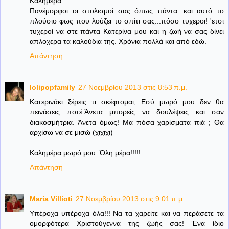
Καλημέρα.
Πανέμορφοι οι στολισμοί σας όπως πάντα...και αυτό το
πλούσιο φως που λούζει το σπίτι σας...πόσο τυχεροι! 'ετσι
τυχεροί να στε πάντα Κατερίνα μου και η ζωή να σας δίνει
απλοχερα τα καλούδια της. Χρόνια πολλά και από εδώ.
Απάντηση
lolipopfamily
27 Νοεμβρίου 2013 στις 8:53 π.μ.
Κατερινάκι ξέρεις τι σκέφτομαι; Εσύ μωρό μου δεν θα
πεινάσεις ποτέ.Άνετα μπορείς να δουλέψεις και σαν
διακοσμήτρια. Άνετα όμως! Μα πόσα χαρίσματα πιά ; Θα
αρχίσω να σε μισώ (χιχιχι)
Καλημέρα μωρό μου. Όλη μέρα!!!!!
Απάντηση
Maria Villioti
27 Νοεμβρίου 2013 στις 9:01 π.μ.
Υπέροχα υπέροχα όλα!!! Να τα χαρείτε και να περάσετε τα
ομορφότερα Χριστούγεννα της ζωής σας! Ένα ίδιο