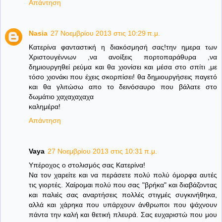
Απάντηση
Nasia
27 Νοεμβρίου 2013 στις 10:29 π.μ.
Κατερίνα φανταστική η διακόσμησή σας!την ημερα των
Χριστουγέννων ,να ανοίξεις πορτοπαράθυρα ,να
δημιουργηθεί ρεύμα και θα χιονίσει και μέσα στο σπίτι ,με
τόσο χιονάκι που έχεις σκορπίσει! θα δημιουργήσεις παγετό
και θα γλιτώσω απο το δεινόσαυρο που βάλατε στο
δωμάτιο χαχαχαχαχα
καλημέρα!
Απάντηση
Vaya
27 Νοεμβρίου 2013 στις 10:31 π.μ.
Υπέροχος ο στολισμός σας Κατερίνα!
Να τον χαρείτε και να περάσετε πολύ πολύ όμορφα αυτές
τις γιορτές. Χαίρομαι πολύ που σας "βρήκα" και διαβάζοντας
και παλιές σας αναρτήσεις πολλές στιγμές συγκινήθηκα,
αλλά και χάρηκα που υπάρχουν άνθρωποι που ψάχνουν
πάντα την καλή και θετική πλευρά. Σας ευχαριστώ που μου