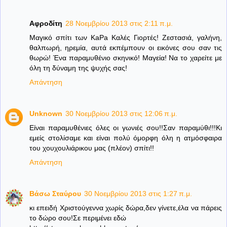
Αφροδίτη
28 Νοεμβρίου 2013 στις 2:11 π.μ.
Μαγικό σπίτι των KaPa Καλές Γιορτές! Ζεστασιά, γαλήνη,
θαλπωρή, ηρεμία, αυτά εκπέμπουν οι εικόνες σου σαν τις
θωρώ! Ένα παραμυθένιο σκηνικό! Μαγεία! Να το χαρείτε με
όλη τη δύναμη της ψυχής σας!
Απάντηση
Unknown
30 Νοεμβρίου 2013 στις 12:06 π.μ.
Είναι παραμυθένιες όλες οι γωνιές σου!!Σαν παραμύθι!!!Κι
εμείς στολίσαμε και είναι πολύ όμορφη όλη η ατμόσφαιρα
του χουχουλιάρικου μας (πλέον) σπίτι!!
Απάντηση
Βάσω Σταύρου
30 Νοεμβρίου 2013 στις 1:27 π.μ.
κι επειδή Χριστούγεννα χωρίς δώρα,δεν γίνετε,έλα να πάρεις
το δώρο σου!Σε περιμένει εδώ