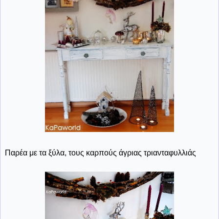
Παρέα με τα ξύλα, τους καρπούς άγριας τριανταφυλλιάς