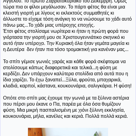
Άγγελου. Το πρώτο Σαββατοκύριακο του Δεκέμβρη. Όμως
τώρα πια οι φίλοι μεγάλωσαν. Το πάρτι φέτος θα είναι μια
κλειστή γιορτή με λίγους κι εκλεκτούς συμμαθητές κι
άλλωστε το είχαμε τόση ανάγκη το να νιώσουμε το χάδι αυτό
πάνω μας...Το χάδι μιας υπέροχης εποχής.
Έτσι φέτος στολίσαμε νωρίτερα κι ήταν η πρώτη φορά που
γιόρτασα την γιορτή μου σε Χριστουγεννιάτικο σκηνικό κι
αυτό ήταν υπέροχο. Την Κυριακή όλα ήταν γεμάτα μαγεία κι
η Δευτέρα δεν ήταν πια τόσο τρομακτική για κανέναν μας...
Το σπίτι γέμισε γωνιές χαράς και κάθε φορά σκέφτομαι να
στολίσουμε κάπως διαφορετικά και τελικά...η φύση με
κερδίζει. Δεν υπάρχουν καλύτερα στολίδια από αυτά που η
ίδια χαρίζει. Το έχω ξαναπεί...Ξύλα, φρούτα, μπαχαρικά,
κλαδιά, καρποί, κάστανα, κουκουνάρια, σαλιγκάρια. Η φύση!
Οπότε στο σπίτι μας έχουμε την γωνιά με τα ξύλινα αστέρια
που πέρσι μου έκανε ο Πα, παρέα με όλα όσα θυμίζουν
φύση. Μια μικρή πασπαλισμένη με χιόνι ξύλινη εκκλησία,
κουκουνάρια, μήλα, κανέλες και κεριά. Πολλά πολλά κεριά.