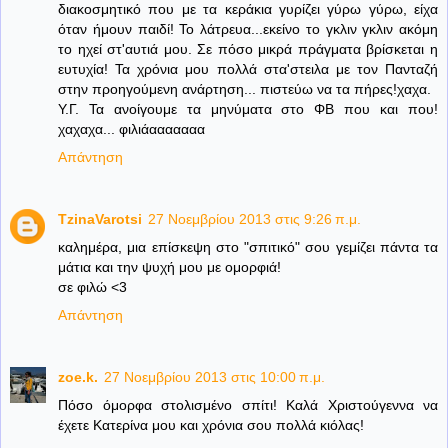
διακοσμητικό που με τα κεράκια γυρίζει γύρω γύρω, είχα
όταν ήμουν παιδί! Το λάτρευα...εκείνο το γκλιν γκλιν ακόμη
το ηχεί στ'αυτιά μου. Σε πόσο μικρά πράγματα βρίσκεται η
ευτυχία! Τα χρόνια μου πολλά στα'στειλα με τον Πανταζή
στην προηγούμενη ανάρτηση... πιστεύω να τα πήρες!χαχα.
Υ.Γ. Τα ανοίγουμε τα μηνύματα στο ΦΒ που και που!
χαχαχα... φιλιάααααααα
Απάντηση
TzinaVarotsi
27 Νοεμβρίου 2013 στις 9:26 π.μ.
καλημέρα, μια επίσκεψη στο "σπιτικό" σου γεμίζει πάντα τα
μάτια και την ψυχή μου με ομορφιά!
σε φιλώ <3
Απάντηση
zoe.k.
27 Νοεμβρίου 2013 στις 10:00 π.μ.
Πόσο όμορφα στολισμένο σπίτι! Καλά Χριστούγεννα να
έχετε Κατερίνα μου και χρόνια σου πολλά κιόλας!