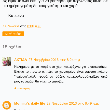
Ας είμαστε όλοι εκεί, για να βοηθήσουμε περνώντας καλά, σε
μια ημέρα γεμάτη δημιουργικότητα και χαρά!....
Κατερίνα
KaPaworld
στις
8:00 π.μ.
Κοινή χρήση
18 σχόλια:
ΑΧΤΙΔΑ
27 Νοεμβρίου 2013 στις 8:24 π.μ.
Καλημέρα με το καφέ στο χέρι και..ψάχνω για μπισκοτάκια!
Εκείνο το πρώτο σπιτάκι το χιονισμένο είναι φανταστικό..το
"παίρνω"..άλλη φορά να βάζεις και..κουλουράκια!Στο δικό
μας το λιμάνι θα γίνει το μπαζάρ;
Απάντηση
Momma's daily life
27 Νοεμβρίου 2013 στις 8:49 π.μ.