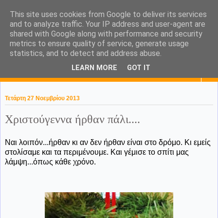
This site uses cookies from Google to deliver its services
KaPa. Me without you...tea
and to analyze traffic. Your IP address and user-agent are
shared with Google along with performance and security
without a biscuit!
metrics to ensure quality of service, generate usage
statistics, and to detect and address abuse.
LEARN MORE
GOT IT
▼
Τετάρτη 27 Νοεμβρίου 2013
Χριστούγεννα ήρθαν πάλι....
Ναι λοιπόν...ήρθαν κι αν δεν ήρθαν είναι στο δρόμο. Κι εμείς
στολίσαμε και τα περιμένουμε. Και γέμισε το σπίτι μας
λάμψη...όπως κάθε χρόνο.