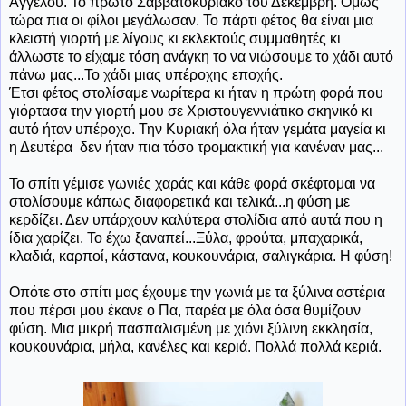
Άγγελου. Το πρώτο Σαββατοκύριακο του Δεκέμβρη. Όμως
τώρα πια οι φίλοι μεγάλωσαν. Το πάρτι φέτος θα είναι μια
κλειστή γιορτή με λίγους κι εκλεκτούς συμμαθητές κι
άλλωστε το είχαμε τόση ανάγκη το να νιώσουμε το χάδι αυτό
πάνω μας...Το χάδι μιας υπέροχης εποχής.
Έτσι φέτος στολίσαμε νωρίτερα κι ήταν η πρώτη φορά που
γιόρτασα την γιορτή μου σε Χριστουγεννιάτικο σκηνικό κι
αυτό ήταν υπέροχο. Την Κυριακή όλα ήταν γεμάτα μαγεία κι
η Δευτέρα δεν ήταν πια τόσο τρομακτική για κανέναν μας...
Το σπίτι γέμισε γωνιές χαράς και κάθε φορά σκέφτομαι να
στολίσουμε κάπως διαφορετικά και τελικά...η φύση με
κερδίζει. Δεν υπάρχουν καλύτερα στολίδια από αυτά που η
ίδια χαρίζει. Το έχω ξαναπεί...Ξύλα, φρούτα, μπαχαρικά,
κλαδιά, καρποί, κάστανα, κουκουνάρια, σαλιγκάρια. Η φύση!
Οπότε στο σπίτι μας έχουμε την γωνιά με τα ξύλινα αστέρια
που πέρσι μου έκανε ο Πα, παρέα με όλα όσα θυμίζουν
φύση. Μια μικρή πασπαλισμένη με χιόνι ξύλινη εκκλησία,
κουκουνάρια, μήλα, κανέλες και κεριά. Πολλά πολλά κεριά.