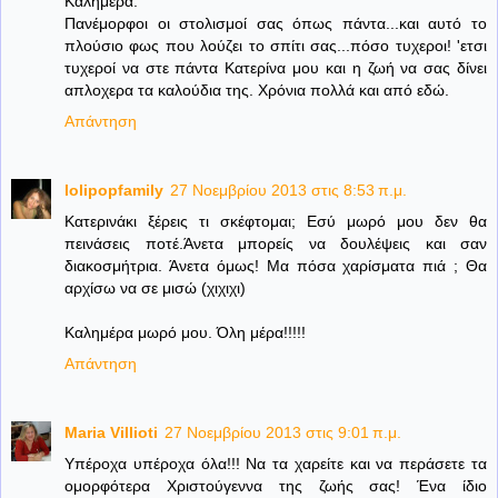
Καλημέρα.
Πανέμορφοι οι στολισμοί σας όπως πάντα...και αυτό το
πλούσιο φως που λούζει το σπίτι σας...πόσο τυχεροι! 'ετσι
τυχεροί να στε πάντα Κατερίνα μου και η ζωή να σας δίνει
απλοχερα τα καλούδια της. Χρόνια πολλά και από εδώ.
Απάντηση
lolipopfamily
27 Νοεμβρίου 2013 στις 8:53 π.μ.
Κατερινάκι ξέρεις τι σκέφτομαι; Εσύ μωρό μου δεν θα
πεινάσεις ποτέ.Άνετα μπορείς να δουλέψεις και σαν
διακοσμήτρια. Άνετα όμως! Μα πόσα χαρίσματα πιά ; Θα
αρχίσω να σε μισώ (χιχιχι)
Καλημέρα μωρό μου. Όλη μέρα!!!!!
Απάντηση
Maria Villioti
27 Νοεμβρίου 2013 στις 9:01 π.μ.
Υπέροχα υπέροχα όλα!!! Να τα χαρείτε και να περάσετε τα
ομορφότερα Χριστούγεννα της ζωής σας! Ένα ίδιο