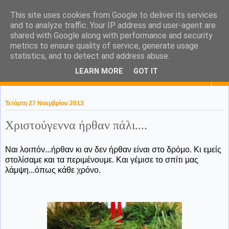
This site uses cookies from Google to deliver its services
KaPa. Me without you...tea
and to analyze traffic. Your IP address and user-agent are
shared with Google along with performance and security
without a biscuit!
metrics to ensure quality of service, generate usage
statistics, and to detect and address abuse.
LEARN MORE
GOT IT
▼
Τετάρτη 27 Νοεμβρίου 2013
Χριστούγεννα ήρθαν πάλι....
Ναι λοιπόν...ήρθαν κι αν δεν ήρθαν είναι στο δρόμο. Κι εμείς
στολίσαμε και τα περιμένουμε. Και γέμισε το σπίτι μας
λάμψη...όπως κάθε χρόνο.