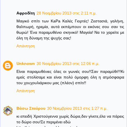
Αφροδίτη
28 Νοεμβρίου 2013 στις 2:11 π.μ.
Μαγικό σπίτι των KaPa Καλές Γιορτές! Ζεστασιά, γαλήνη,
θαλπωρή, ηρεμία, αυτά εκπέμπουν οι εικόνες σου σαν τις
θωρώ! Ένα παραμυθένιο σκηνικό! Μαγεία! Να το χαρείτε με
όλη τη δύναμη της ψυχής σας!
Απάντηση
Unknown
30 Νοεμβρίου 2013 στις 12:06 π.μ.
Είναι παραμυθένιες όλες οι γωνιές σου!!Σαν παραμύθι!!!Κι
εμείς στολίσαμε και είναι πολύ όμορφη όλη η ατμόσφαιρα
του χουχουλιάρικου μας (πλέον) σπίτι!!
Απάντηση
Βάσω Σταύρου
30 Νοεμβρίου 2013 στις 1:27 π.μ.
κι επειδή Χριστούγεννα χωρίς δώρα,δεν γίνετε,έλα να πάρεις
το δώρο σου!Σε περιμένει εδώ