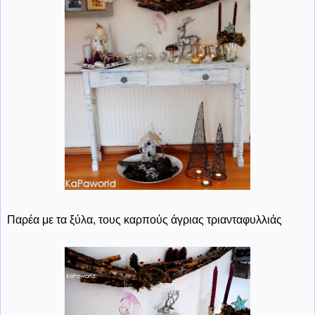
Παρέα με τα ξύλα, τους καρπούς άγριας τριανταφυλλιάς