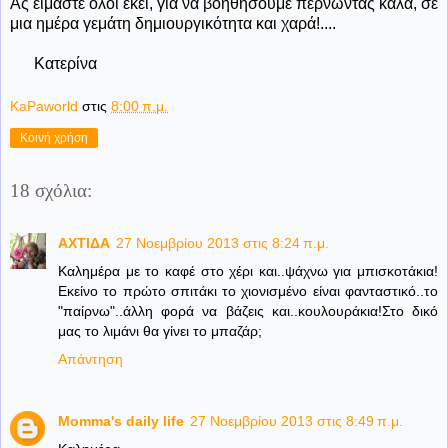
Ας είμαστε όλοι εκεί, για να βοηθήσουμε περνώντας καλά, σε
μια ημέρα γεμάτη δημιουργικότητα και χαρά!....
Κατερίνα
KaPaworld
στις
8:00 π.μ.
Κοινή χρήση
18 σχόλια:
ΑΧΤΙΔΑ
27 Νοεμβρίου 2013 στις 8:24 π.μ.
Καλημέρα με το καφέ στο χέρι και..ψάχνω για μπισκοτάκια!
Εκείνο το πρώτο σπιτάκι το χιονισμένο είναι φανταστικό..το
"παίρνω"..άλλη φορά να βάζεις και..κουλουράκια!Στο δικό
μας το λιμάνι θα γίνει το μπαζάρ;
Απάντηση
Momma's daily life
27 Νοεμβρίου 2013 στις 8:49 π.μ.