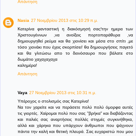
Απάντηση
Nasia
27 Νοεμβρίου 2013 στις 10:29 π.μ.
Κατερίνα φανταστική η διακόσμησή σας!την ημερα των
Χριστουγέννων ,να ανοίξεις πορτοπαράθυρα ,να
δημιουργηθεί ρεύμα και θα χιονίσει και μέσα στο σπίτι ,με
τόσο χιονάκι που έχεις σκορπίσει! θα δημιουργήσεις παγετό
και θα γλιτώσω απο το δεινόσαυρο που βάλατε στο
δωμάτιο χαχαχαχαχα
καλημέρα!
Απάντηση
Vaya
27 Νοεμβρίου 2013 στις 10:31 π.μ.
Υπέροχος ο στολισμός σας Κατερίνα!
Να τον χαρείτε και να περάσετε πολύ πολύ όμορφα αυτές
τις γιορτές. Χαίρομαι πολύ που σας "βρήκα" και διαβάζοντας
και παλιές σας αναρτήσεις πολλές στιγμές συγκινήθηκα,
αλλά και χάρηκα που υπάρχουν άνθρωποι που ψάχνουν
πάντα την καλή και θετική πλευρά. Σας ευχαριστώ που μου