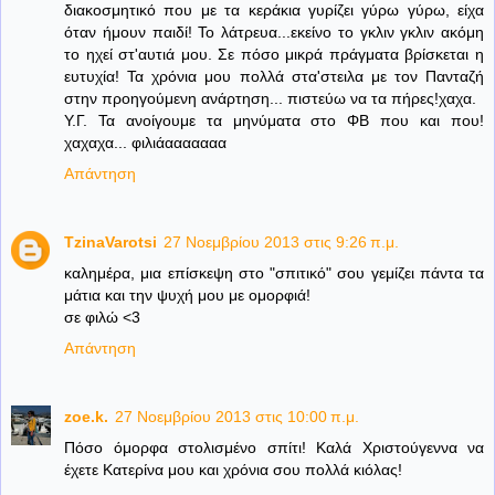
διακοσμητικό που με τα κεράκια γυρίζει γύρω γύρω, είχα
όταν ήμουν παιδί! Το λάτρευα...εκείνο το γκλιν γκλιν ακόμη
το ηχεί στ'αυτιά μου. Σε πόσο μικρά πράγματα βρίσκεται η
ευτυχία! Τα χρόνια μου πολλά στα'στειλα με τον Πανταζή
στην προηγούμενη ανάρτηση... πιστεύω να τα πήρες!χαχα.
Υ.Γ. Τα ανοίγουμε τα μηνύματα στο ΦΒ που και που!
χαχαχα... φιλιάααααααα
Απάντηση
TzinaVarotsi
27 Νοεμβρίου 2013 στις 9:26 π.μ.
καλημέρα, μια επίσκεψη στο "σπιτικό" σου γεμίζει πάντα τα
μάτια και την ψυχή μου με ομορφιά!
σε φιλώ <3
Απάντηση
zoe.k.
27 Νοεμβρίου 2013 στις 10:00 π.μ.
Πόσο όμορφα στολισμένο σπίτι! Καλά Χριστούγεννα να
έχετε Κατερίνα μου και χρόνια σου πολλά κιόλας!