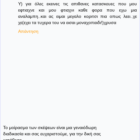
Υ) για όλες εκεινες τις απιθανες κατασκευες που μου
εφτιαχνε και μου φτιαχνι καθε φορα που εχω μια
αναλαμπη..και ας ειμαι μεγαλο κοριτσι πια οπως λεει..χε
χε(εχει τα τυχερα του να εισαι μοναχοπαιδι!)χρυσα
Απάντηση
Το μοίρασμα των σκέψεων είναι μια γεναιόδωρη
διαδικασία και σας ευχαριστούμε, για την δική σας
κατάθεση.