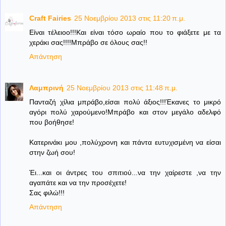
Craft Fairies
25 Νοεμβρίου 2013 στις 11:20 π.μ.
Είναι τέλειοο!!!Και είναι τόσο ωραίο που το φιάξετε με τα
χεράκι σας!!!!Μπράβο σε όλους σας!!
Απάντηση
Λαμπρινή
25 Νοεμβρίου 2013 στις 11:48 π.μ.
Πανταζή χίλια μπράβο,είσαι πολύ άξιος!!!Έκανες το μικρό
αγόρι πολύ χαρούμενο!Μπράβο και στον μεγάλο αδελφό
που βοήθησε!
Κατερινάκι μου ,πολύχρονη και πάντα ευτυχισμένη να είσαι
στην ζωή σου!
Έι...και οι άντρες του σπιτιού...να την χαίρεστε ,να την
αγαπάτε και να την προσέχετε!
Σας φιλώ!!!
Απάντηση