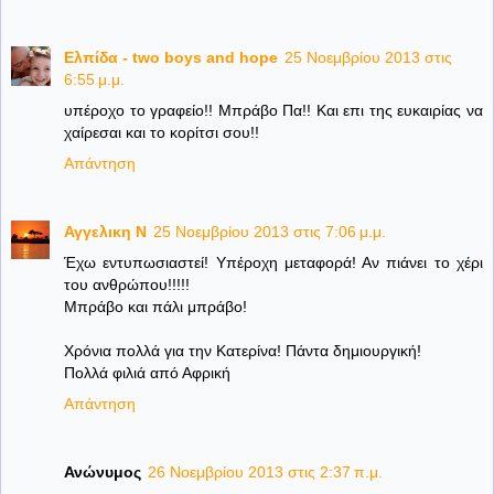
Ελπίδα - two boys and hope
25 Νοεμβρίου 2013 στις
6:55 μ.μ.
υπέροχο το γραφείο!! Μπράβο Πα!! Και επι της ευκαιρίας να
χαίρεσαι και το κορίτσι σου!!
Απάντηση
Αγγελικη Ν
25 Νοεμβρίου 2013 στις 7:06 μ.μ.
Έχω εντυπωσιαστεί! Υπέροχη μεταφορά! Αν πιάνει το χέρι
του ανθρώπου!!!!!
Μπράβο και πάλι μπράβο!
Χρόνια πολλά για την Κατερίνα! Πάντα δημιουργική!
Πολλά φιλιά από Αφρική
Απάντηση
Ανώνυμος
26 Νοεμβρίου 2013 στις 2:37 π.μ.