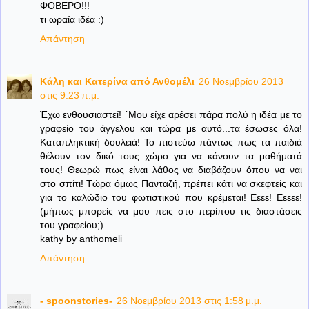
ΦΟΒΕΡΟ!!!
τι ωραία ιδέα :)
Απάντηση
Κάλη και Κατερίνα από Ανθομέλι
26 Νοεμβρίου 2013
στις 9:23 π.μ.
Έχω ενθουσιαστεί! ΄Μου είχε αρέσει πάρα πολύ η ιδέα με το
γραφείο του άγγελου και τώρα με αυτό...τα έσωσες όλα!
Καταπληκτική δουλειά! Το πιστεύω πάντως πως τα παιδιά
θέλουν τον δικό τους χώρο για να κάνουν τα μαθήματά
τους! Θεωρώ πως είναι λάθος να διαβάζουν όπου να ναι
στο σπίτι! Τώρα όμως Πανταζή, πρέπει κάτι να σκεφτείς και
για το καλώδιο του φωτιστικού που κρέμεται! Εεεε! Εεεεε!
(μήπως μπορείς να μου πεις στο περίπου τις διαστάσεις
του γραφείου;)
kathy by anthomeli
Απάντηση
- spoonstories-
26 Νοεμβρίου 2013 στις 1:58 μ.μ.