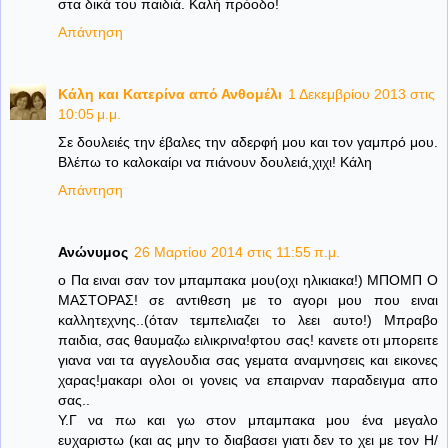
στα δικά του παιδιά. Καλή πρόοδο!
Απάντηση
Κάλη και Κατερίνα από Ανθομέλι
1 Δεκεμβρίου 2013 στις
10:05 μ.μ.
Σε δουλειές την έβαλες την αδερφή μου και τον γαμπρό μου.
Βλέπω το καλοκαίρι να πιάνουν δουλειά,χιχι! Κάλη
Απάντηση
Ανώνυμος
26 Μαρτίου 2014 στις 11:55 π.μ.
ο Πα ειναι σαν τον μπαμπακα μου(οχι ηλικιακα!) ΜΠΟΜΠ Ο
ΜΑΣΤΟΡΑΣ! σε αντιθεση με το αγορι μου που ειναι
καλλητεχνης..(όταν τεμπελιαζει το λεει αυτο!) Μπραβο
παιδια, σας θαυμαζω ειλικρινα!φτου σας! κανετε οτι μπορειτε
γιανα ναι τα αγγελουδια σας γεματα αναμνησεις και εικονες
χαρας!μακαρι ολοι οι γονεις να επαιρναν παραδειγμα απο
σας..
Υ.Γ να πω και γω στον μπαμπακα μου ένα μεγαλο
ευχαριστω (και ας μην το διαβασει γιατι δεν το χει με τον Η/