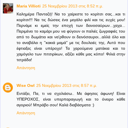
Maria Villioti
25 Νοεμβρίου 2013 στις 8:52 π.μ.
Καλημέρα Πανταζή! Να το χαίρεστε το κορίτσι σας...και τι
κορίτσι!!! Να τις δώσεις ένα μεγάλο φιλί και τις ευχές μου!
Περνάμε κι εμείς την εποχή των δεινοσαύρων...χαχα...
Περιμένει το καμάρι μου να φύγουν οι παλιές ζωγραφιές του
από το δωμάτιο και να'ρθουν οι δεινόσαυροι...αλλά όλο και
το αναβάλει η ''κακιά μαμά'' με τις δουλειές της. Αυτό που
έφτιαξες είναι υπέροχο! Τα χαρούμενα ματάκια και το
χαμόγελο των πιτσιρίκων, αξίζει κάθε μας κόπο! Φιλιά στην
τετράδα!
Απάντηση
Wise Owl
25 Νοεμβρίου 2013 στις 8:57 π.μ.
Εντάξει, Πα, τι να σχολιάσω.. Με άφησες άφωνη! Είναι
ΥΠΕΡΟΧΟΣ, είναι υπερπαραγωγή και το όνειρο κάθε
αγοριού! Μπράβο σου! Καλά διαβάσματα :)
Απάντηση