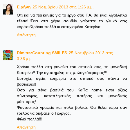
Ειρήνη
25 Νοεμβρίου 2013 στις 1:26 μ.μ.
Ότι και να πει κανείς για το έργο σου ΠΑ, θα είναι λίγο!Απλά
τέλειο!!!Γεια στα χέρια σου!Να χαίρεστε το γλυκό σας
κορίτσι!Χρόνια πολλά κι ευτυχισμένα Κατερίνα!
Απάντηση
Dimitra•Counting SΜiLES
25 Νοεμβρίου 2013 στις
3:36 μ.μ.
Χρόνια πολλα στη γυναίκα του σπιτιού σας, τη μοναδική
Κατερίνα!! Την αγαπημένη της μπλογκόσφαιρας!!!
Ευτυχία, υγεία, ευημερία στο σπιτικό σας πάντα να
βασιλεύει!!
Όσο για σένα βασιλιά του ΚαΠα home είσαι άξιος
σύντροφος, καταπληκτικός πατέρας και μοναδικός
μάστορας!
Φανταστικό γραφείο και πολύ βολικό. Θα θέλει τώρα σαν
τρελός να διαβάζει ο Γιώργος.
Φιλιά πολλά!!!
Απάντηση