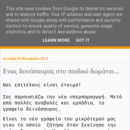
This site uses cookies from Google to deliver its services
KaPa. Me without you...tea
and to analyze traffic. Your IP address and user-agent are
shared with Google along with performance and security
without a biscuit!
metrics to ensure quality of service, generate usage
statistics, and to detect and address abuse.
LEARN MORE
GOT IT
▼
Δευτέρα 25 Νοεμβρίου 2013
Ενας δεινόσαυρος στο παιδικό δωμάτιο...
Ναι επιτέλους είναι έτοιμο!
Σας παρουσιάζω την νέα υπερπαραγωγή. Μετά
από πολλές αναβολές και εμπόδια, το
γραφείο δεινόσαυρος.
Είναι το νέο γραφείο του μικρότερού μας
γιου το οποίο ζήτησε όταν ξεκίνησε την