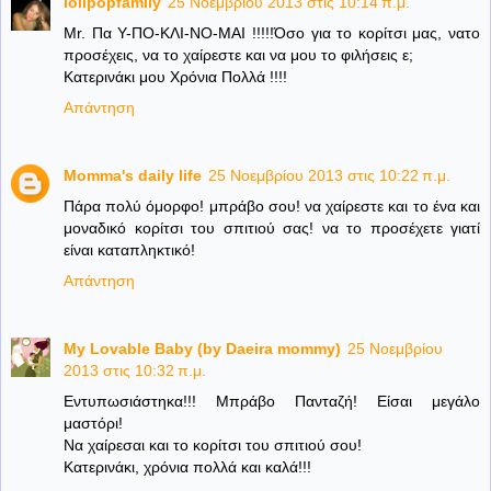
lolipopfamily
25 Νοεμβρίου 2013 στις 10:14 π.μ.
Mr. Πα Υ-ΠΟ-ΚΛΙ-ΝΟ-ΜΑΙ !!!!!Όσο για το κορίτσι μας, νατο
προσέχεις, να το χαίρεστε και να μου το φιλήσεις ε;
Κατερινάκι μου Χρόνια Πολλά !!!!
Απάντηση
Momma's daily life
25 Νοεμβρίου 2013 στις 10:22 π.μ.
Πάρα πολύ όμορφο! μπράβο σου! να χαίρεστε και το ένα και
μοναδικό κορίτσι του σπιτιού σας! να το προσέχετε γιατί
είναι καταπληκτικό!
Απάντηση
My Lovable Baby (by Daeira mommy)
25 Νοεμβρίου
2013 στις 10:32 π.μ.
Εντυπωσιάστηκα!!! Μπράβο Πανταζή! Είσαι μεγάλο
μαστόρι!
Να χαίρεσαι και το κορίτσι του σπιτιού σου!
Κατερινάκι, χρόνια πολλά και καλά!!!