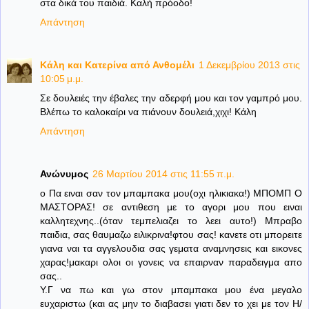
στα δικά του παιδιά. Καλή πρόοδο!
Απάντηση
Κάλη και Κατερίνα από Ανθομέλι
1 Δεκεμβρίου 2013 στις
10:05 μ.μ.
Σε δουλειές την έβαλες την αδερφή μου και τον γαμπρό μου.
Βλέπω το καλοκαίρι να πιάνουν δουλειά,χιχι! Κάλη
Απάντηση
Ανώνυμος
26 Μαρτίου 2014 στις 11:55 π.μ.
ο Πα ειναι σαν τον μπαμπακα μου(οχι ηλικιακα!) ΜΠΟΜΠ Ο
ΜΑΣΤΟΡΑΣ! σε αντιθεση με το αγορι μου που ειναι
καλλητεχνης..(όταν τεμπελιαζει το λεει αυτο!) Μπραβο
παιδια, σας θαυμαζω ειλικρινα!φτου σας! κανετε οτι μπορειτε
γιανα ναι τα αγγελουδια σας γεματα αναμνησεις και εικονες
χαρας!μακαρι ολοι οι γονεις να επαιρναν παραδειγμα απο
σας..
Υ.Γ να πω και γω στον μπαμπακα μου ένα μεγαλο
ευχαριστω (και ας μην το διαβασει γιατι δεν το χει με τον Η/