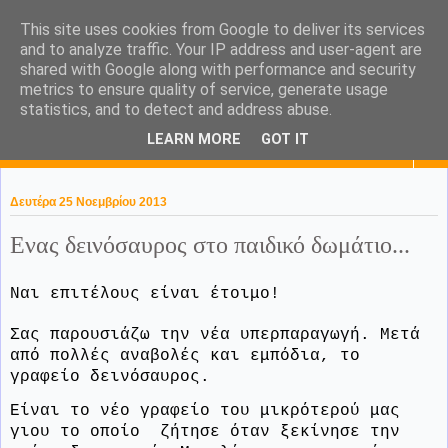
This site uses cookies from Google to deliver its services
KaPa. Me without you...tea
and to analyze traffic. Your IP address and user-agent are
shared with Google along with performance and security
without a biscuit!
metrics to ensure quality of service, generate usage
statistics, and to detect and address abuse.
LEARN MORE
GOT IT
▼
Δευτέρα 25 Νοεμβρίου 2013
Ενας δεινόσαυρος στο παιδικό δωμάτιο...
Ναι επιτέλους είναι έτοιμο!
Σας παρουσιάζω την νέα υπερπαραγωγή. Μετά
από πολλές αναβολές και εμπόδια, το
γραφείο δεινόσαυρος.
Είναι το νέο γραφείο του μικρότερού μας
γιου το οποίο ζήτησε όταν ξεκίνησε την