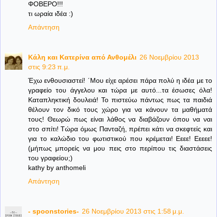
ΦΟΒΕΡΟ!!!
τι ωραία ιδέα :)
Απάντηση
Κάλη και Κατερίνα από Ανθομέλι
26 Νοεμβρίου 2013
στις 9:23 π.μ.
Έχω ενθουσιαστεί! ΄Μου είχε αρέσει πάρα πολύ η ιδέα με το
γραφείο του άγγελου και τώρα με αυτό...τα έσωσες όλα!
Καταπληκτική δουλειά! Το πιστεύω πάντως πως τα παιδιά
θέλουν τον δικό τους χώρο για να κάνουν τα μαθήματά
τους! Θεωρώ πως είναι λάθος να διαβάζουν όπου να ναι
στο σπίτι! Τώρα όμως Πανταζή, πρέπει κάτι να σκεφτείς και
για το καλώδιο του φωτιστικού που κρέμεται! Εεεε! Εεεεε!
(μήπως μπορείς να μου πεις στο περίπου τις διαστάσεις
του γραφείου;)
kathy by anthomeli
Απάντηση
- spoonstories-
26 Νοεμβρίου 2013 στις 1:58 μ.μ.