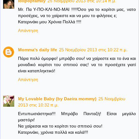
lolipopfamily
25 Νοεμβρίου 2013 στις 10:14 π.μ.
Mr. Πα Υ-ΠΟ-ΚΛΙ-ΝΟ-ΜΑΙ !!!!!Όσο για το κορίτσι μας, νατο
προσέχεις, να το χαίρεστε και να μου το φιλήσεις ε;
Κατερινάκι μου Χρόνια Πολλά !!!!
Απάντηση
Momma's daily life
25 Νοεμβρίου 2013 στις 10:22 π.μ.
Πάρα πολύ όμορφο! μπράβο σου! να χαίρεστε και το ένα και
μοναδικό κορίτσι του σπιτιού σας! να το προσέχετε γιατί
είναι καταπληκτικό!
Απάντηση
My Lovable Baby (by Daeira mommy)
25 Νοεμβρίου
2013 στις 10:32 π.μ.
Εντυπωσιάστηκα!!! Μπράβο Πανταζή! Είσαι μεγάλο
μαστόρι!
Να χαίρεσαι και το κορίτσι του σπιτιού σου!
Κατερινάκι, χρόνια πολλά και καλά!!!