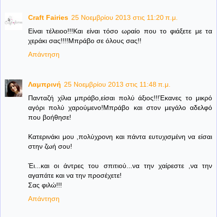
Craft Fairies
25 Νοεμβρίου 2013 στις 11:20 π.μ.
Είναι τέλειοο!!!Και είναι τόσο ωραίο που το φιάξετε με τα
χεράκι σας!!!!Μπράβο σε όλους σας!!
Απάντηση
Λαμπρινή
25 Νοεμβρίου 2013 στις 11:48 π.μ.
Πανταζή χίλια μπράβο,είσαι πολύ άξιος!!!Έκανες το μικρό
αγόρι πολύ χαρούμενο!Μπράβο και στον μεγάλο αδελφό
που βοήθησε!
Κατερινάκι μου ,πολύχρονη και πάντα ευτυχισμένη να είσαι
στην ζωή σου!
Έι...και οι άντρες του σπιτιού...να την χαίρεστε ,να την
αγαπάτε και να την προσέχετε!
Σας φιλώ!!!
Απάντηση