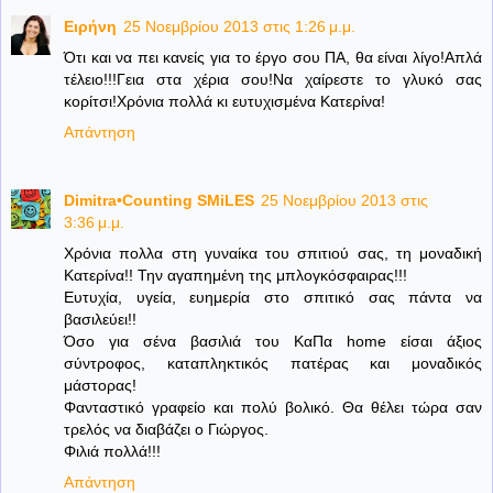
Ειρήνη
25 Νοεμβρίου 2013 στις 1:26 μ.μ.
Ότι και να πει κανείς για το έργο σου ΠΑ, θα είναι λίγο!Απλά
τέλειο!!!Γεια στα χέρια σου!Να χαίρεστε το γλυκό σας
κορίτσι!Χρόνια πολλά κι ευτυχισμένα Κατερίνα!
Απάντηση
Dimitra•Counting SΜiLES
25 Νοεμβρίου 2013 στις
3:36 μ.μ.
Χρόνια πολλα στη γυναίκα του σπιτιού σας, τη μοναδική
Κατερίνα!! Την αγαπημένη της μπλογκόσφαιρας!!!
Ευτυχία, υγεία, ευημερία στο σπιτικό σας πάντα να
βασιλεύει!!
Όσο για σένα βασιλιά του ΚαΠα home είσαι άξιος
σύντροφος, καταπληκτικός πατέρας και μοναδικός
μάστορας!
Φανταστικό γραφείο και πολύ βολικό. Θα θέλει τώρα σαν
τρελός να διαβάζει ο Γιώργος.
Φιλιά πολλά!!!
Απάντηση