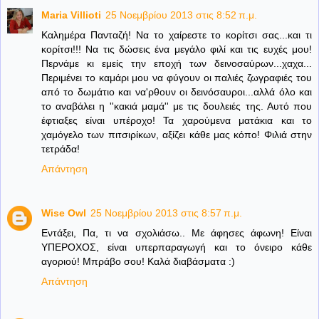
Maria Villioti
25 Νοεμβρίου 2013 στις 8:52 π.μ.
Καλημέρα Πανταζή! Να το χαίρεστε το κορίτσι σας...και τι
κορίτσι!!! Να τις δώσεις ένα μεγάλο φιλί και τις ευχές μου!
Περνάμε κι εμείς την εποχή των δεινοσαύρων...χαχα...
Περιμένει το καμάρι μου να φύγουν οι παλιές ζωγραφιές του
από το δωμάτιο και να'ρθουν οι δεινόσαυροι...αλλά όλο και
το αναβάλει η ''κακιά μαμά'' με τις δουλειές της. Αυτό που
έφτιαξες είναι υπέροχο! Τα χαρούμενα ματάκια και το
χαμόγελο των πιτσιρίκων, αξίζει κάθε μας κόπο! Φιλιά στην
τετράδα!
Απάντηση
Wise Owl
25 Νοεμβρίου 2013 στις 8:57 π.μ.
Εντάξει, Πα, τι να σχολιάσω.. Με άφησες άφωνη! Είναι
ΥΠΕΡΟΧΟΣ, είναι υπερπαραγωγή και το όνειρο κάθε
αγοριού! Μπράβο σου! Καλά διαβάσματα :)
Απάντηση