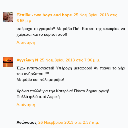
Ελπίδα - two boys and hope
25 Νοεμβρίου 2013 στις
6:55 μ.μ.
υπέροχο το γραφείο!! Μπράβο Πα!! Και επι της ευκαιρίας να
χαίρεσαι και το κορίτσι σου!!
Απάντηση
Αγγελικη Ν
25 Νοεμβρίου 2013 στις 7:06 μ.μ.
Έχω εντυπωσιαστεί! Υπέροχη μεταφορά! Αν πιάνει το χέρι
του ανθρώπου!!!!!
Μπράβο και πάλι μπράβο!
Χρόνια πολλά για την Κατερίνα! Πάντα δημιουργική!
Πολλά φιλιά από Αφρική
Απάντηση
Ανώνυμος
26 Νοεμβρίου 2013 στις 2:37 π.μ.