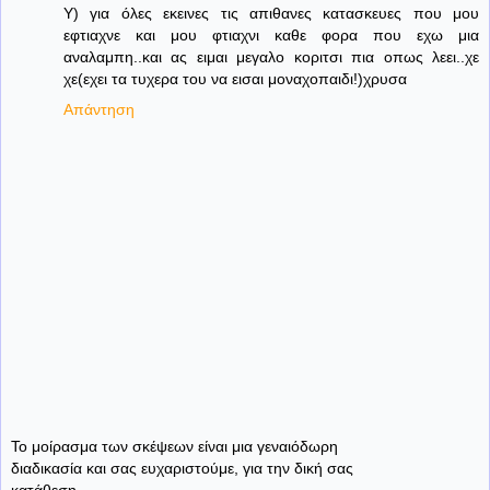
Υ) για όλες εκεινες τις απιθανες κατασκευες που μου
εφτιαχνε και μου φτιαχνι καθε φορα που εχω μια
αναλαμπη..και ας ειμαι μεγαλο κοριτσι πια οπως λεει..χε
χε(εχει τα τυχερα του να εισαι μοναχοπαιδι!)χρυσα
Απάντηση
Το μοίρασμα των σκέψεων είναι μια γεναιόδωρη
διαδικασία και σας ευχαριστούμε, για την δική σας
κατάθεση.