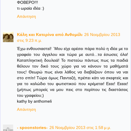
ΦΟΒΕΡΟ!!!
τι ωραία ιδέα :)
Απάντηση
Κάλη και Κατερίνα από Ανθομέλι
26 Νοεμβρίου 2013
στις 9:23 π.μ.
Έχω ενθουσιαστεί! ΄Μου είχε αρέσει πάρα πολύ η ιδέα με το
γραφείο του άγγελου και τώρα με αυτό...τα έσωσες όλα!
Καταπληκτική δουλειά! Το πιστεύω πάντως πως τα παιδιά
θέλουν τον δικό τους χώρο για να κάνουν τα μαθήματά
τους! Θεωρώ πως είναι λάθος να διαβάζουν όπου να ναι
στο σπίτι! Τώρα όμως Πανταζή, πρέπει κάτι να σκεφτείς και
για το καλώδιο του φωτιστικού που κρέμεται! Εεεε! Εεεεε!
(μήπως μπορείς να μου πεις στο περίπου τις διαστάσεις
του γραφείου;)
kathy by anthomeli
Απάντηση
- spoonstories-
26 Νοεμβρίου 2013 στις 1:58 μ.μ.