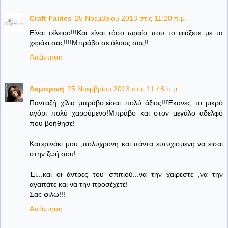
Craft Fairies
25 Νοεμβρίου 2013 στις 11:20 π.μ.
Είναι τέλειοο!!!Και είναι τόσο ωραίο που το φιάξετε με τα
χεράκι σας!!!!Μπράβο σε όλους σας!!
Απάντηση
Λαμπρινή
25 Νοεμβρίου 2013 στις 11:48 π.μ.
Πανταζή χίλια μπράβο,είσαι πολύ άξιος!!!Έκανες το μικρό
αγόρι πολύ χαρούμενο!Μπράβο και στον μεγάλο αδελφό
που βοήθησε!
Κατερινάκι μου ,πολύχρονη και πάντα ευτυχισμένη να είσαι
στην ζωή σου!
Έι...και οι άντρες του σπιτιού...να την χαίρεστε ,να την
αγαπάτε και να την προσέχετε!
Σας φιλώ!!!
Απάντηση