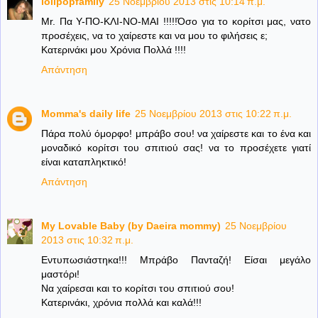
lolipopfamily
25 Νοεμβρίου 2013 στις 10:14 π.μ.
Mr. Πα Υ-ΠΟ-ΚΛΙ-ΝΟ-ΜΑΙ !!!!!Όσο για το κορίτσι μας, νατο
προσέχεις, να το χαίρεστε και να μου το φιλήσεις ε;
Κατερινάκι μου Χρόνια Πολλά !!!!
Απάντηση
Momma's daily life
25 Νοεμβρίου 2013 στις 10:22 π.μ.
Πάρα πολύ όμορφο! μπράβο σου! να χαίρεστε και το ένα και
μοναδικό κορίτσι του σπιτιού σας! να το προσέχετε γιατί
είναι καταπληκτικό!
Απάντηση
My Lovable Baby (by Daeira mommy)
25 Νοεμβρίου
2013 στις 10:32 π.μ.
Εντυπωσιάστηκα!!! Μπράβο Πανταζή! Είσαι μεγάλο
μαστόρι!
Να χαίρεσαι και το κορίτσι του σπιτιού σου!
Κατερινάκι, χρόνια πολλά και καλά!!!