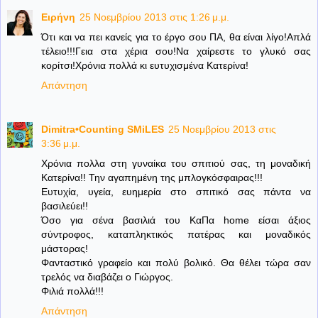
Ειρήνη
25 Νοεμβρίου 2013 στις 1:26 μ.μ.
Ότι και να πει κανείς για το έργο σου ΠΑ, θα είναι λίγο!Απλά
τέλειο!!!Γεια στα χέρια σου!Να χαίρεστε το γλυκό σας
κορίτσι!Χρόνια πολλά κι ευτυχισμένα Κατερίνα!
Απάντηση
Dimitra•Counting SΜiLES
25 Νοεμβρίου 2013 στις
3:36 μ.μ.
Χρόνια πολλα στη γυναίκα του σπιτιού σας, τη μοναδική
Κατερίνα!! Την αγαπημένη της μπλογκόσφαιρας!!!
Ευτυχία, υγεία, ευημερία στο σπιτικό σας πάντα να
βασιλεύει!!
Όσο για σένα βασιλιά του ΚαΠα home είσαι άξιος
σύντροφος, καταπληκτικός πατέρας και μοναδικός
μάστορας!
Φανταστικό γραφείο και πολύ βολικό. Θα θέλει τώρα σαν
τρελός να διαβάζει ο Γιώργος.
Φιλιά πολλά!!!
Απάντηση