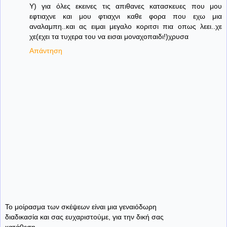
Υ) για όλες εκεινες τις απιθανες κατασκευες που μου
εφτιαχνε και μου φτιαχνι καθε φορα που εχω μια
αναλαμπη..και ας ειμαι μεγαλο κοριτσι πια οπως λεει..χε
χε(εχει τα τυχερα του να εισαι μοναχοπαιδι!)χρυσα
Απάντηση
Το μοίρασμα των σκέψεων είναι μια γεναιόδωρη
διαδικασία και σας ευχαριστούμε, για την δική σας
κατάθεση.