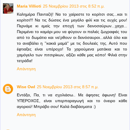
Maria Villioti
25 Νοεμβρίου 2013 στις 8:52 π.μ.
Καλημέρα Πανταζή! Να το χαίρεστε το κορίτσι σας...και τι
κορίτσι!!! Να τις δώσεις ένα μεγάλο φιλί και τις ευχές μου!
Περνάμε κι εμείς την εποχή των δεινοσαύρων...χαχα...
Περιμένει το καμάρι μου να φύγουν οι παλιές ζωγραφιές του
από το δωμάτιο και να'ρθουν οι δεινόσαυροι...αλλά όλο και
το αναβάλει η ''κακιά μαμά'' με τις δουλειές της. Αυτό που
έφτιαξες είναι υπέροχο! Τα χαρούμενα ματάκια και το
χαμόγελο των πιτσιρίκων, αξίζει κάθε μας κόπο! Φιλιά στην
τετράδα!
Απάντηση
Wise Owl
25 Νοεμβρίου 2013 στις 8:57 π.μ.
Εντάξει, Πα, τι να σχολιάσω.. Με άφησες άφωνη! Είναι
ΥΠΕΡΟΧΟΣ, είναι υπερπαραγωγή και το όνειρο κάθε
αγοριού! Μπράβο σου! Καλά διαβάσματα :)
Απάντηση