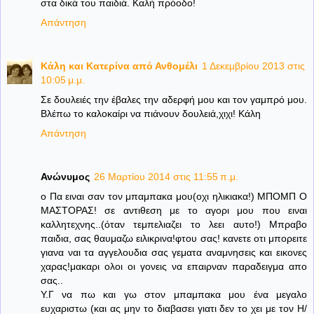
στα δικά του παιδιά. Καλή πρόοδο!
Απάντηση
Κάλη και Κατερίνα από Ανθομέλι
1 Δεκεμβρίου 2013 στις
10:05 μ.μ.
Σε δουλειές την έβαλες την αδερφή μου και τον γαμπρό μου.
Βλέπω το καλοκαίρι να πιάνουν δουλειά,χιχι! Κάλη
Απάντηση
Ανώνυμος
26 Μαρτίου 2014 στις 11:55 π.μ.
ο Πα ειναι σαν τον μπαμπακα μου(οχι ηλικιακα!) ΜΠΟΜΠ Ο
ΜΑΣΤΟΡΑΣ! σε αντιθεση με το αγορι μου που ειναι
καλλητεχνης..(όταν τεμπελιαζει το λεει αυτο!) Μπραβο
παιδια, σας θαυμαζω ειλικρινα!φτου σας! κανετε οτι μπορειτε
γιανα ναι τα αγγελουδια σας γεματα αναμνησεις και εικονες
χαρας!μακαρι ολοι οι γονεις να επαιρναν παραδειγμα απο
σας..
Υ.Γ να πω και γω στον μπαμπακα μου ένα μεγαλο
ευχαριστω (και ας μην το διαβασει γιατι δεν το χει με τον Η/