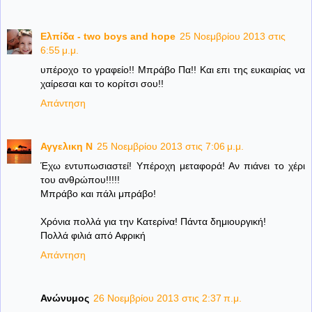
Ελπίδα - two boys and hope
25 Νοεμβρίου 2013 στις
6:55 μ.μ.
υπέροχο το γραφείο!! Μπράβο Πα!! Και επι της ευκαιρίας να
χαίρεσαι και το κορίτσι σου!!
Απάντηση
Αγγελικη Ν
25 Νοεμβρίου 2013 στις 7:06 μ.μ.
Έχω εντυπωσιαστεί! Υπέροχη μεταφορά! Αν πιάνει το χέρι
του ανθρώπου!!!!!
Μπράβο και πάλι μπράβο!
Χρόνια πολλά για την Κατερίνα! Πάντα δημιουργική!
Πολλά φιλιά από Αφρική
Απάντηση
Ανώνυμος
26 Νοεμβρίου 2013 στις 2:37 π.μ.