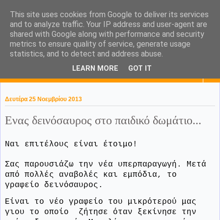
This site uses cookies from Google to deliver its services
KaPa. Me without you...tea
and to analyze traffic. Your IP address and user-agent are
shared with Google along with performance and security
without a biscuit!
metrics to ensure quality of service, generate usage
statistics, and to detect and address abuse.
LEARN MORE
GOT IT
▼
Δευτέρα 25 Νοεμβρίου 2013
Ενας δεινόσαυρος στο παιδικό δωμάτιο...
Ναι επιτέλους είναι έτοιμο!
Σας παρουσιάζω την νέα υπερπαραγωγή. Μετά
από πολλές αναβολές και εμπόδια, το
γραφείο δεινόσαυρος.
Είναι το νέο γραφείο του μικρότερού μας
γιου το οποίο ζήτησε όταν ξεκίνησε την