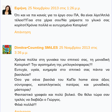
Ειρήνη
25 Νοεμβρίου 2013 στις 1:26 μ.μ.
Ότι και να πει κανείς για το έργο σου ΠΑ, θα είναι λίγο!Απλά
τέλειο!!!Γεια στα χέρια σου!Να χαίρεστε το γλυκό σας
κορίτσι!Χρόνια πολλά κι ευτυχισμένα Κατερίνα!
Απάντηση
Dimitra•Counting SΜiLES
25 Νοεμβρίου 2013 στις
3:36 μ.μ.
Χρόνια πολλα στη γυναίκα του σπιτιού σας, τη μοναδική
Κατερίνα!! Την αγαπημένη της μπλογκόσφαιρας!!!
Ευτυχία, υγεία, ευημερία στο σπιτικό σας πάντα να
βασιλεύει!!
Όσο για σένα βασιλιά του ΚαΠα home είσαι άξιος
σύντροφος, καταπληκτικός πατέρας και μοναδικός
μάστορας!
Φανταστικό γραφείο και πολύ βολικό. Θα θέλει τώρα σαν
τρελός να διαβάζει ο Γιώργος.
Φιλιά πολλά!!!
Απάντηση