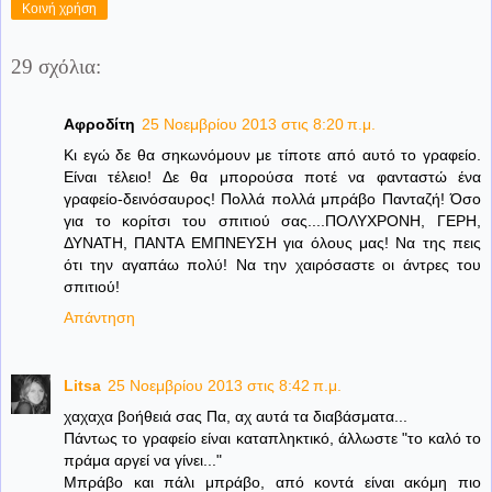
Κοινή χρήση
29 σχόλια:
Αφροδίτη
25 Νοεμβρίου 2013 στις 8:20 π.μ.
Κι εγώ δε θα σηκωνόμουν με τίποτε από αυτό το γραφείο.
Είναι τέλειο! Δε θα μπορούσα ποτέ να φανταστώ ένα
γραφείο-δεινόσαυρος! Πολλά πολλά μπράβο Πανταζή! Όσο
για το κορίτσι του σπιτιού σας....ΠΟΛΥΧΡΟΝΗ, ΓΕΡΗ,
ΔΥΝΑΤΗ, ΠΑΝΤΑ ΕΜΠΝΕΥΣΗ για όλους μας! Να της πεις
ότι την αγαπάω πολύ! Να την χαιρόσαστε οι άντρες του
σπιτιού!
Απάντηση
Litsa
25 Νοεμβρίου 2013 στις 8:42 π.μ.
χαχαχα βοήθειά σας Πα, αχ αυτά τα διαβάσματα...
Πάντως το γραφείο είναι καταπληκτικό, άλλωστε "το καλό το
πράμα αργεί να γίνει..."
Μπράβο και πάλι μπράβο, από κοντά είναι ακόμη πιο