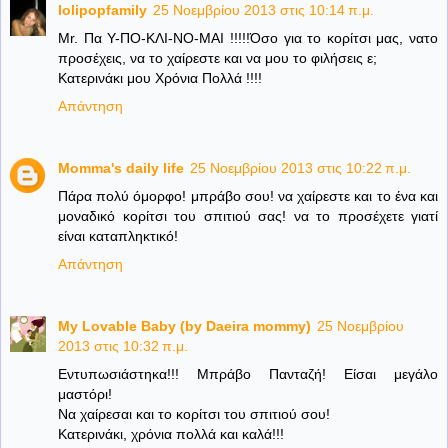
lolipopfamily
25 Νοεμβρίου 2013 στις 10:14 π.μ.
Mr. Πα Υ-ΠΟ-ΚΛΙ-ΝΟ-ΜΑΙ !!!!!Όσο για το κορίτσι μας, νατο
προσέχεις, να το χαίρεστε και να μου το φιλήσεις ε;
Κατερινάκι μου Χρόνια Πολλά !!!!
Απάντηση
Momma's daily life
25 Νοεμβρίου 2013 στις 10:22 π.μ.
Πάρα πολύ όμορφο! μπράβο σου! να χαίρεστε και το ένα και
μοναδικό κορίτσι του σπιτιού σας! να το προσέχετε γιατί
είναι καταπληκτικό!
Απάντηση
My Lovable Baby (by Daeira mommy)
25 Νοεμβρίου
2013 στις 10:32 π.μ.
Εντυπωσιάστηκα!!! Μπράβο Πανταζή! Είσαι μεγάλο
μαστόρι!
Να χαίρεσαι και το κορίτσι του σπιτιού σου!
Κατερινάκι, χρόνια πολλά και καλά!!!