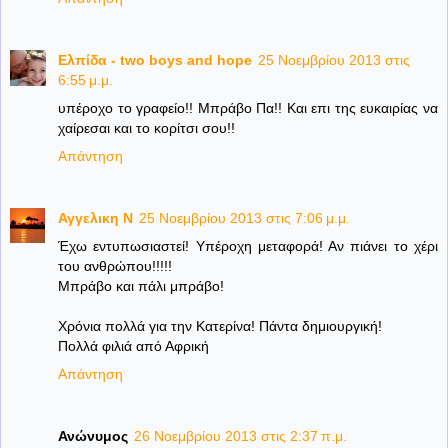
Ελπίδα - two boys and hope
25 Νοεμβρίου 2013 στις
6:55 μ.μ.
υπέροχο το γραφείο!! Μπράβο Πα!! Και επι της ευκαιρίας να
χαίρεσαι και το κορίτσι σου!!
Απάντηση
Αγγελικη Ν
25 Νοεμβρίου 2013 στις 7:06 μ.μ.
Έχω εντυπωσιαστεί! Υπέροχη μεταφορά! Αν πιάνει το χέρι
του ανθρώπου!!!!!
Μπράβο και πάλι μπράβο!
Χρόνια πολλά για την Κατερίνα! Πάντα δημιουργική!
Πολλά φιλιά από Αφρική
Απάντηση
Ανώνυμος
26 Νοεμβρίου 2013 στις 2:37 π.μ.