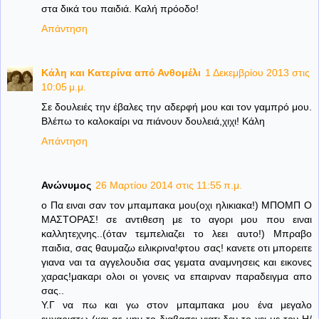
στα δικά του παιδιά. Καλή πρόοδο!
Απάντηση
Κάλη και Κατερίνα από Ανθομέλι
1 Δεκεμβρίου 2013 στις
10:05 μ.μ.
Σε δουλειές την έβαλες την αδερφή μου και τον γαμπρό μου.
Βλέπω το καλοκαίρι να πιάνουν δουλειά,χιχι! Κάλη
Απάντηση
Ανώνυμος
26 Μαρτίου 2014 στις 11:55 π.μ.
ο Πα ειναι σαν τον μπαμπακα μου(οχι ηλικιακα!) ΜΠΟΜΠ Ο
ΜΑΣΤΟΡΑΣ! σε αντιθεση με το αγορι μου που ειναι
καλλητεχνης..(όταν τεμπελιαζει το λεει αυτο!) Μπραβο
παιδια, σας θαυμαζω ειλικρινα!φτου σας! κανετε οτι μπορειτε
γιανα ναι τα αγγελουδια σας γεματα αναμνησεις και εικονες
χαρας!μακαρι ολοι οι γονεις να επαιρναν παραδειγμα απο
σας..
Υ.Γ να πω και γω στον μπαμπακα μου ένα μεγαλο