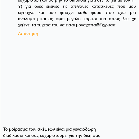
ευχαριστω (και ας μην το διαβασει γιατι δεν το χει με τον Η/
Υ) για όλες εκεινες τις απιθανες κατασκευες που μου
εφτιαχνε και μου φτιαχνι καθε φορα που εχω μια
αναλαμπη..και ας ειμαι μεγαλο κοριτσι πια οπως λεει..χε
χε(εχει τα τυχερα του να εισαι μοναχοπαιδι!)χρυσα
Απάντηση
Το μοίρασμα των σκέψεων είναι μια γεναιόδωρη
διαδικασία και σας ευχαριστούμε, για την δική σας