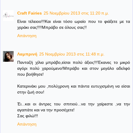
Craft Fairies
25 Νοεμβρίου 2013 στις 11:20 π.μ.
Είναι τέλειοο!!!Και είναι τόσο ωραίο που το φιάξετε με τα
χεράκι σας!!!!Μπράβο σε όλους σας!!
Απάντηση
Λαμπρινή
25 Νοεμβρίου 2013 στις 11:48 π.μ.
Πανταζή χίλια μπράβο,είσαι πολύ άξιος!!!Έκανες το μικρό
αγόρι πολύ χαρούμενο!Μπράβο και στον μεγάλο αδελφό
που βοήθησε!
Κατερινάκι μου ,πολύχρονη και πάντα ευτυχισμένη να είσαι
στην ζωή σου!
Έι...και οι άντρες του σπιτιού...να την χαίρεστε ,να την
αγαπάτε και να την προσέχετε!
Σας φιλώ!!!
Απάντηση