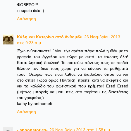
ΦΟΒΕΡΟ!!!
τι ωραία ιδέα :)
Απάντηση
Κάλη και Κατερίνα από Ανθομέλι
26 Νοεμβρίου 2013
στις 9:23 π.μ.
Έχω ενθουσιαστεί! ΄Μου είχε αρέσει πάρα πολύ η ιδέα με το
γραφείο του άγγελου και τώρα με αυτό...τα έσωσες όλα!
Καταπληκτική δουλειά! Το πιστεύω πάντως πως τα παιδιά
θέλουν τον δικό τους χώρο για να κάνουν τα μαθήματά
τους! Θεωρώ πως είναι λάθος να διαβάζουν όπου να ναι
στο σπίτι! Τώρα όμως Πανταζή, πρέπει κάτι να σκεφτείς και
για το καλώδιο του φωτιστικού που κρέμεται! Εεεε! Εεεεε!
(μήπως μπορείς να μου πεις στο περίπου τις διαστάσεις
του γραφείου;)
kathy by anthomeli
Απάντηση
- spoonstories-
26 Νοεμβρίου 2013 στις 1:58 μ.μ.