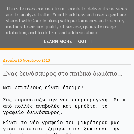
This site uses cookies from Google to deliver its services
KaPa. Me without you...tea
and to analyze traffic. Your IP address and user-agent are
shared with Google along with performance and security
without a biscuit!
metrics to ensure quality of service, generate usage
statistics, and to detect and address abuse.
LEARN MORE
GOT IT
▼
Δευτέρα 25 Νοεμβρίου 2013
Ενας δεινόσαυρος στο παιδικό δωμάτιο...
Ναι επιτέλους είναι έτοιμο!
Σας παρουσιάζω την νέα υπερπαραγωγή. Μετά
από πολλές αναβολές και εμπόδια, το
γραφείο δεινόσαυρος.
Είναι το νέο γραφείο του μικρότερού μας
γιου το οποίο ζήτησε όταν ξεκίνησε την