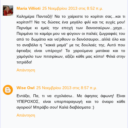
Maria Villioti
25 Νοεμβρίου 2013 στις 8:52 π.μ.
Καλημέρα Πανταζή! Να το χαίρεστε το κορίτσι σας...και τι
κορίτσι!!! Να τις δώσεις ένα μεγάλο φιλί και τις ευχές μου!
Περνάμε κι εμείς την εποχή των δεινοσαύρων...χαχα...
Περιμένει το καμάρι μου να φύγουν οι παλιές ζωγραφιές του
από το δωμάτιο και να'ρθουν οι δεινόσαυροι...αλλά όλο και
το αναβάλει η ''κακιά μαμά'' με τις δουλειές της. Αυτό που
έφτιαξες είναι υπέροχο! Τα χαρούμενα ματάκια και το
χαμόγελο των πιτσιρίκων, αξίζει κάθε μας κόπο! Φιλιά στην
τετράδα!
Απάντηση
Wise Owl
25 Νοεμβρίου 2013 στις 8:57 π.μ.
Εντάξει, Πα, τι να σχολιάσω.. Με άφησες άφωνη! Είναι
ΥΠΕΡΟΧΟΣ, είναι υπερπαραγωγή και το όνειρο κάθε
αγοριού! Μπράβο σου! Καλά διαβάσματα :)
Απάντηση