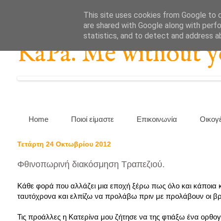
This site uses cookies from Google to de
are shared with Google along with perfo
statistics, and to detect and address a
KaPa. Me without you
Home
Ποιοί είμαστε
Επικοινωνία
Οικογ
Τετάρτη 24 Οκτωβρίου 2012
Φθινοπωρινή διακόσμηση Τραπεζιού.
Κάθε φορά που αλλάζει μια εποχή ξέρω πως όλο και κάποια κ
ταυτόχρονα και ελπίζω να προλάβω πριν με προλάβουν οι βρ
Τις προάλλες η Κατερίνα μου ζήτησε να της φτιάξω ένα ορθογώ