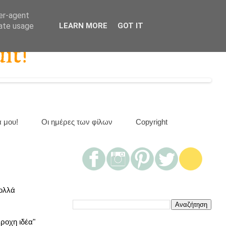
ser-agent
rate usage
LEARN MORE
GOT IT
it!
α μου!
Οι ημέρες των φίλων
Copyright
πολλά
έροχη ιδέα"