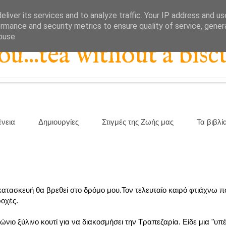
liver its services and to analyze traffic. Your IP address and u
rmance and security metrics to ensure quality of service, gene
buse.
...tea without a biscu
ένεια
Δημιουργίες
Στιγμές της Ζωής μας
Τα βιβλί
ατασκευή θα βρεθεί στο δρόμο μου.Τον τελευταίο καιρό φτιάχνω 
οχές.
νιο ξύλινο κουτί για να διακοσμήσει την Τραπεζαρία. Είδε μια "υπ