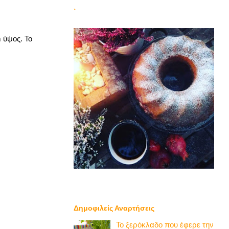
`
m ύψος. Το
Δημοφιλείς Αναρτήσεις
Το ξερόκλαδο που έφερε την