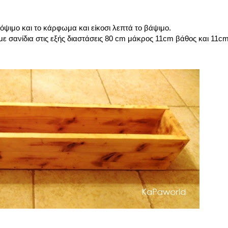
όψιμο και το κάρφωμα και είκοσι λεπτά το βάψιμο.
 με σανίδια στις εξής διαστάσεις 80 cm μάκρος 11cm βάθος και 11c