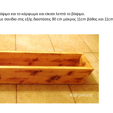
όψιμο και το κάρφωμα και είκοσι λεπτά το βάψιμο.
 με σανίδια στις εξής διαστάσεις 80 cm μάκρος 11cm βάθος και 11c