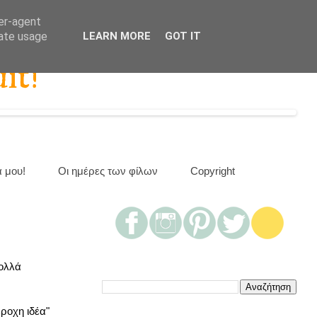
ser-agent
rate usage
LEARN MORE
GOT IT
it!
α μου!
Οι ημέρες των φίλων
Copyright
πολλά
έροχη ιδέα"