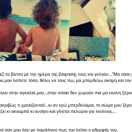
τα βίντεο με την ημέρα της βάφτισης τους και γελούν..."Μα τόσο 
ου μου λείπετε τόσο, θέλω να τους πω, μα μπερδεύω ακόμη και τον 
φτουν στην αγκαλιά μου...στην οποία δεν χωρούν πια μα εκείνη ξέρει
ι ακριβώς τι χρειάζονται!...κι αν εγώ μπερδεύομαι, το σώμα μου ξέρ
ει κι ακουμπά κι ανοίγει και γίνεται πελώριο για εκείνους...
κρό σαν μου λέει με παράπονο πως του λείπει ο αδερφός του.