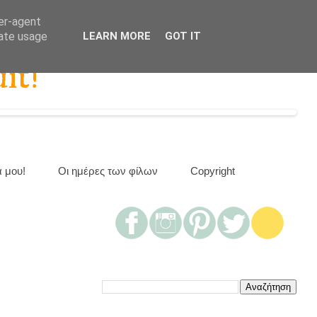
ser-agent
rate usage
LEARN MORE
GOT IT
it!
α μου!
Οι ημέρες των φίλων
Copyright