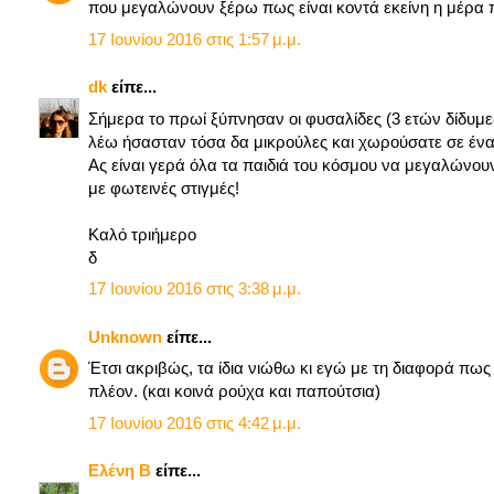
που μεγαλώνουν ξέρω πως είναι κοντά εκείνη η μέρα 
17 Ιουνίου 2016 στις 1:57 μ.μ.
dk
είπε...
Σήμερα το πρωί ξύπνησαν οι φυσαλίδες (3 ετών δίδυμε
λέω ήσασταν τόσα δα μικρούλες και χωρούσατε σε ένα μ
Ας είναι γερά όλα τα παιδιά του κόσμου να μεγαλώνουν,
με φωτεινές στιγμές!
Καλό τριήμερο
δ
17 Ιουνίου 2016 στις 3:38 μ.μ.
Unknown
είπε...
Έτσι ακριβώς, τα ίδια νιώθω κι εγώ με τη διαφορά πως ε
πλέον. (και κοινά ρούχα και παπούτσια)
17 Ιουνίου 2016 στις 4:42 μ.μ.
Ελένη B
είπε...