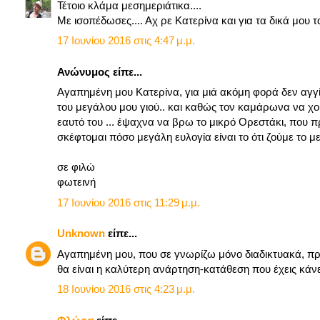
Τέτοιο κλάμα μεσημεριάτικα....
Με ισοπέδωσες.... Αχ ρε Κατερίνα και για τα δικά μου τα
17 Ιουνίου 2016 στις 4:47 μ.μ.
Ανώνυμος είπε...
Αγαπημένη μου Κατερίνα, για μιά ακόμη φορά δεν αγγί
του μεγάλου μου γιού.. και καθώς τον καμάρωνα να χο
εαυτό του ... έψαχνα να βρω το μικρό Ορεστάκι, που πρ
σκέφτομαι πόσο μεγάλη ευλογία είναι το ότι ζούμε το μ
σε φιλώ
φωτεινή
17 Ιουνίου 2016 στις 11:29 μ.μ.
Unknown
είπε...
Αγαπημένη μου, που σε γνωρίζω μόνο διαδικτυακά, πρέ
θα είναι η καλύτερη ανάρτηση-κατάθεση που έχεις κάνε
18 Ιουνίου 2016 στις 4:23 μ.μ.