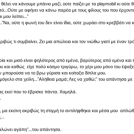
 θέλει να κάνουμε μπάνιο μαζί, ούτε παίζει με τα playmobil κι ούτε θ
ό...Ούτε με αφήνει να κάνω παρέα με τους φίλους του που έρχονται
 μου λείπει..."
.."Να, ούτε η φωνή του δεν είναι ίδια, ούτε χωράει στο κρεββάτι να
ριβώς τι συμβαίνει. Ζει μια απώλεια και τον νιώθω γιατί με έναν τρό
ία και μισό είναι ψηλότερος από εμένα, βαρύτερος από εμένα και 
υ και καθώς είχε πολύ κόσμο τριγύρω, το χέρι μου μόνο του έψαξε
δεν μπορούσα να το βρω γύρισα και κοίταξα δίπλα μου.
χαμόγελο στα χείλη..."Αλήθεια μαμά; Λες να χαθώ;" του απάντησα με
ς εκεί που το έβρισκε πάντα. Χαμηλά.
.
ιρό, μα εκείνη ακριβώς τη στιγμή το αντιλήφθηκα και μέσα μου απλώθ
...
αλώνει αγάπη"...του απάντησα.