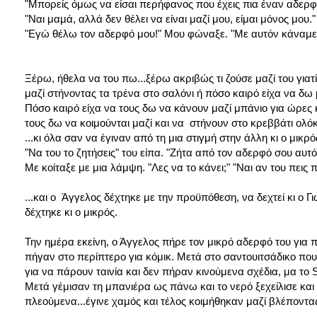
"Μπορείς όμως να είσαι περήφανος που έχεις πια έναν αδερφ
"Ναι μαμά, αλλά δεν θέλει να είναι μαζί μου, είμαι μόνος μου." 
"Εγώ θέλω τον αδερφό μου!" Μου φώναξε. "Με αυτόν κάναμε τ
Ξέρω, ήθελα να του πω...ξέρω ακριβώς τι ζούσε μαζί του γιατ
μαζί στήνοντας τα τρένα στο σαλόνι ή πόσο καιρό είχα να δω 
Πόσο καιρό είχα να τους δω να κάνουν μαζί μπάνιο για ώρες 
τους δω να κοιμούνται μαζί και να στήνουν στο κρεββάτι ολόκ
...κι όλα σαν να έγιναν από τη μια στιγμή στην άλλη κι ο μικρό
"Να του το ζητήσεις" του είπα. "Ζήτα από τον αδερφό σου αυτό 
Με κοίταξε με μια λάμψη. "Λες να το κάνει;" "Ναι αν του πεις π
...και ο Άγγελος δέχτηκε με την προϋπόθεση, να δεχτεί κι ο Γ
δέχτηκε κι ο μικρός.
Την ημέρα εκείνη, ο Άγγελος πήρε τον μικρό αδερφό του για
πήγαν στο περίπτερο για κόμικ. Μετά στο σαντουιτσάδικο που 
για να πάρουν ταινία και δεν πήραν κινούμενα σχέδια, μα το 
Μετά γέμισαν τη μπανιέρα ως πάνω και το νερό ξεχείλισε και
πλεούμενα...έγινε χαμός και τέλος κοιμήθηκαν μαζί βλέποντας