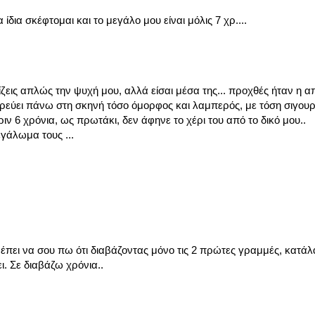
 ίδια σκέφτομαι και το μεγάλο μου είναι μόλις 7 χρ....
ζεις απλώς την ψυχή μου, αλλά είσαι μέσα της... προχθές ήταν η 
ρεύει πάνω στη σκηνή τόσο όμορφος και λαμπερός, με τόση σιγουρ
ιν 6 χρόνια, ως πρωτάκι, δεν άφηνε το χέρι του από το δικό μου..
εγάλωμα τους ...
πει να σου πω ότι διαβάζοντας μόνο τις 2 πρώτες γραμμές, κατάλ
ι. Σε διαβάζω χρόνια..