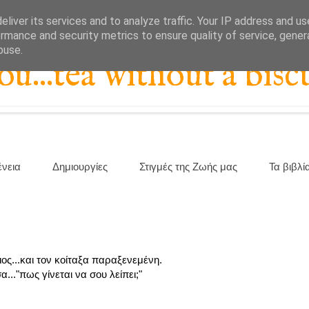
liver its services and to analyze traffic. Your IP address and u
rmance and security metrics to ensure quality of service, gene
buse.
...tea without a biscu
ένεια
Δημιουργίες
Στιγμές της Ζωής μας
Τα βιβλί
ιος...και τον κοίταξα παραξενεμένη.
..."πως γίνεται να σου λείπει;"