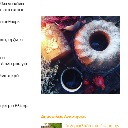
έλει να κάνει
`
 στο σπίτι κι
 κοιμηθούμε
πο, τη ζω κι
πιο
 δίπλα μου για
 ένα πικρό
ηκε μια θλίψη...
Δημοφιλείς Αναρτήσεις
Το ξερόκλαδο που έφερε την