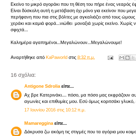
Εκείνο το μικρό αγοράκι που τη θέση του πήρε ένας νεαρός έφ
Είναι δύσκολη αυτή η μετάβαση όχι μόνο για εκείνον που μεγα
περήφανη που πια στις βόλτες με αγκαλιάζει από τους ώμους 
χεράκι και καμιά φορά...νιώθει μοναξιά χωρίς εκείνο. Χωρίς 
σφιχτά...
Καλημέρα αγαπημένοι...Μεγαλώνουν...Μεγαλώνουμε!
Αναρτήθηκε από
KaPaworld
στις
8:32 π.μ.
16 σχόλια:
Antigone Sdrolia
είπε...
Αχ βρε Κατερινάκι.... πόσο, μα πόσο μας εκφράζουν αυτά
αγωνίες και επιθυμίες μου. Εσύ όμως κοριτσάκι γλυκό, έ
17 Ιουνίου 2016 στις 10:12 π.μ.
Mamareggina
είπε...
Δάκρυσα ζω ακόμη τις στιγμές που τα αγόρια μου κοιμ