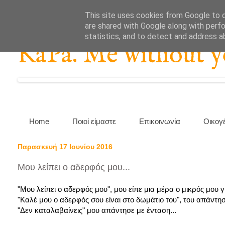
This site uses cookies from Google to de
are shared with Google along with perfo
statistics, and to detect and address a
KaPa. Me without you
Home
Ποιοί είμαστε
Επικοινωνία
Οικογ
Παρασκευή 17 Ιουνίου 2016
Μου λείπει ο αδερφός μου...
"Μου λείπει ο αδερφός μου", μου είπε μια μέρα ο μικρός μου γ
"Καλέ μου ο αδερφός σου είναι στο δωμάτιο του", του απάντησα
"Δεν καταλαβαίνεις" μου απάντησε με ένταση...