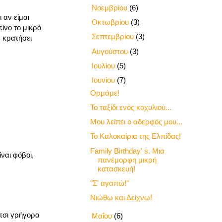
►
Νοεμβρίου
(6)
 αν είμαι
►
Οκτωβρίου
(3)
ίνο το μικρό
►
Σεπτεμβρίου
(3)
α κρατήσει
►
Αυγούστου
(3)
►
Ιουλίου
(5)
▼
Ιουνίου
(7)
Ορμάμε!
Το ταξίδι ενός κοχυλιού...
Μου λείπει ο αδερφός μου...
Το Καλοκαίρια της Ελπίδας!
Family Birthday' s. Μια
ίναι φόβοι,
πανέμορφη μικρή
κατασκευή!
"Σ' αγαπώ!"
Νιώθω και Δείχνω!
έτσι γρήγορα
►
Μαΐου
(6)