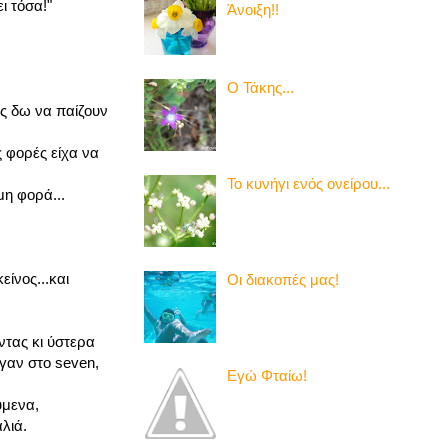
ι τόσα!"
Άνοιξη!!
Ο Τάκης...
υς δω να παίζουν
ς φορές είχα να
Το κυνήγι ενός ονείρου...
μη φορά...
είνος...και
Οι διακοπές μας!
ντας κι ύστερα
ήγαν στο seven,
Εγώ Φταίω!
ύμενα,
λιά.