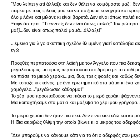
"Μου λείπει γιατί άλλαξε και δεν θέλει να κοιμόμαστε μαζί, δεν
παρέα με τους φίλους μου και να παίζουμε κυνηγητό και κρυφτ
όλο μιλάνε και μιλάνε κι είναι βαρετά. Δεν είναι όπως παλιά και
Ξαφνιάστηκα..."Τι εννοείς δεν είναι όπως παλιά;" Τον ρώτησα.
μαζί...δεν είναι όπως παλιά μαμά...άλλαξε!"
...έμεινα για λίγο σκεπτική σχεδόν θλιμμένη γιατί κατάλαβα ακ
εγώ!
Προχθές περπατούσα στη λαϊκή με τον Άγγελο που πια δεκατρ
μεγαλόσωμος...κι όμως περπατούσα στο δρόμο με το παιδί μο
να πιάσει το μικρό χεράκι...μια, δυο, τρεις φορές και καθώς 
Με κοίταξε κι εκείνος, με ένα ερωτηματικό στα μάτια κι ένα 
χαμόγελο..."μεγάλωσες κάθαρμα!"
Το χέρι μου προσπαθούσε να πιάσει το μικρό χεράκι ψάχνοντα
Μα κοιταχτήκαμε στα μάτια και μάζεψα το χέρι μου γρήγορα..
Το μικρό χεράκι δεν ήταν πια εκεί. Δεν είναι εκεί εδώ και κα
Η ίδια ακριβώς θλίψη την οποία βίωνε κι ο μικρός του αδερφός
"Δεν μπορούμε να κάνουμε κάτι για το ότι ο αδερφός σου μεγ