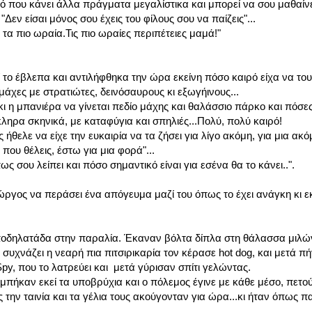
ό που κάνει άλλα πράγματα μεγαλίστικα και μπορεί να σου μαθαίνε
"Δεν είσαι μόνος σου έχεις του φίλους σου να παίζεις"...
α πιο ωραία.Τις πιο ωραίες περιπέτειες μαμά!"
ί το έβλεπα και αντιλήφθηκα την ώρα εκείνη πόσο καιρό είχα να το
μάχες με στρατιώτες, δεινόσαυρους κι εξωγήινους...
κι η μπανιέρα να γίνεται πεδίο μάχης και θαλάσσιο πάρκο και πόσε
ληρα σκηνικά, με καταφύγια και σπηλιές...Πολύ, πολύ καιρό!
ς ήθελε να είχε την ευκαιρία να τα ζήσει για λίγο ακόμη, για μια ακό
που θέλεις, έστω για μια φορά"...
ως σου λείπει και πόσο σημαντικό είναι για εσένα θα το κάνει..".
ιώργος να περάσει ένα απόγευμα μαζί του όπως το έχει ανάγκη κι εκ
 ποδηλατάδα στην παραλία. Έκαναν βόλτα δίπλα στη θάλασσα μιλώ
συχνάζει η νεαρή πια πιτσιρικαρία τον κέρασε hot dog, και μετά π
Spy, που το λατρεύει και μετά γύρισαν σπίτι γελώντας.
 μπήκαν εκεί τα υποβρύχια και ο πόλεμος έγινε με κάθε μέσο, πετο
 την ταινία και τα γέλια τους ακούγονταν για ώρα...κι ήταν όπως πα