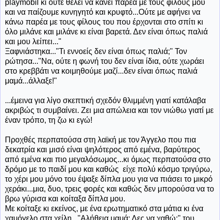
playmobil κι ούτε θέλει να κάνει παρέα με τους φίλους μου
και να παίζουμε κυνηγητό και κρυφτό...Ούτε με αφήνει να
κάνω παρέα με τους φίλους του που έρχονται στο σπίτι κι
όλο μιλάνε και μιλάνε κι είναι βαρετά. Δεν είναι όπως παλιά
και μου λείπει..."
Ξαφνιάστηκα..."Τι εννοείς δεν είναι όπως παλιά;" Τον
ρώτησα..."Να, ούτε η φωνή του δεν είναι ίδια, ούτε χωράει
στο κρεββάτι να κοιμηθούμε μαζί...δεν είναι όπως παλιά
μαμά...άλλαξε!"
...έμεινα για λίγο σκεπτική σχεδόν θλιμμένη γιατί κατάλαβα
ακριβώς τι συμβαίνει. Ζει μια απώλεια και τον νιώθω γιατί με
έναν τρόπο, τη ζω κι εγώ!
Προχθές περπατούσα στη λαϊκή με τον Άγγελο που πια
δεκατρία και μισό είναι ψηλότερος από εμένα, βαρύτερος
από εμένα και πιο μεγαλόσωμος...κι όμως περπατούσα στο
δρόμο με το παιδί μου και καθώς είχε πολύ κόσμο τριγύρω,
το χέρι μου μόνο του έψαξε δίπλα μου για να πιάσει το μικρό
χεράκι...μια, δυο, τρεις φορές και καθώς δεν μπορούσα να το
βρω γύρισα και κοίταξα δίπλα μου.
Με κοίταξε κι εκείνος, με ένα ερωτηματικό στα μάτια κι ένα
χαμόγελο στα χείλη..."Αλήθεια μαμά; Λες να χαθώ;" του