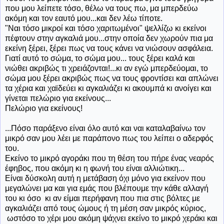
που μου λείπετε τόσο, θέλω να τους πω, μα μπερδεύω
ακόμη και τον εαυτό μου...και δεν λέω τίποτε.
"Ναι τόσο μικροί και τόσο χαριτωμένοι" ψελλίζω κι εκείνοι
πέφτουν στην αγκαλιά μου...στην οποία δεν χωρούν πια μα
εκείνη ξέρει, ξέρει πως να τους κάνει να νιώσουν ασφάλεια.
Γιατί αυτό το σώμα, το σώμα μου... τους ξέρει καλά και
νιώθει ακριβώς τι χρειάζονται!...κι αν εγώ μπερδεύομαι, το
σώμα μου ξέρει ακριβώς πως να τους φροντίσει και απλώνει
τα χέρια και χαϊδεύει κι αγκαλιάζει κι ακουμπά κι ανοίγει και
γίνεται πελώριο για εκείνους...
Πελώριο για εκείνους!
...Πόσο παράξενο είναι όλο αυτό και ναι καταλαβαίνω τον
μικρό σαν μου λέει με παράπονο πως του λείπει ο αδερφός
του.
Εκείνο το μικρό αγοράκι που τη θέση του πήρε ένας νεαρός
έφηβος, που ακόμη κι η φωνή του είναι αλλιώτικη...
Είναι δύσκολη αυτή η μετάβαση όχι μόνο για εκείνον που
μεγαλώνει μα και για εμάς που βλέπουμε την κάθε αλλαγή
του κι όσο κι αν είμαι περήφανη που πια στις βόλτες με
αγκαλιάζει από τους ώμους ή τη μέση σαν μικρός κύριος,
ωστόσο το χέρι μου ακόμη ψάχνει εκείνο το μικρό χεράκι και