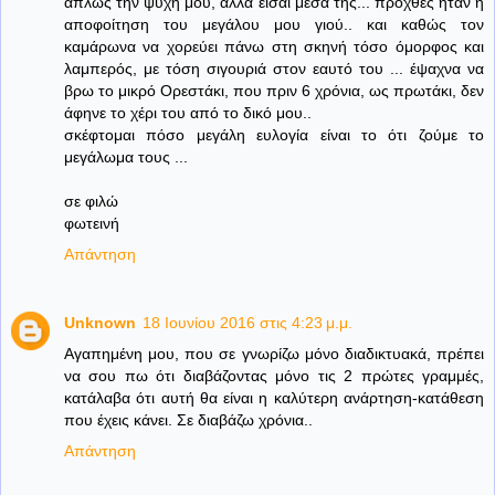
απλώς την ψυχή μου, αλλά είσαι μέσα της... προχθές ήταν η
αποφοίτηση του μεγάλου μου γιού.. και καθώς τον
καμάρωνα να χορεύει πάνω στη σκηνή τόσο όμορφος και
λαμπερός, με τόση σιγουριά στον εαυτό του ... έψαχνα να
βρω το μικρό Ορεστάκι, που πριν 6 χρόνια, ως πρωτάκι, δεν
άφηνε το χέρι του από το δικό μου..
σκέφτομαι πόσο μεγάλη ευλογία είναι το ότι ζούμε το
μεγάλωμα τους ...
σε φιλώ
φωτεινή
Απάντηση
Unknown
18 Ιουνίου 2016 στις 4:23 μ.μ.
Αγαπημένη μου, που σε γνωρίζω μόνο διαδικτυακά, πρέπει
να σου πω ότι διαβάζοντας μόνο τις 2 πρώτες γραμμές,
κατάλαβα ότι αυτή θα είναι η καλύτερη ανάρτηση-κατάθεση
που έχεις κάνει. Σε διαβάζω χρόνια..
Απάντηση