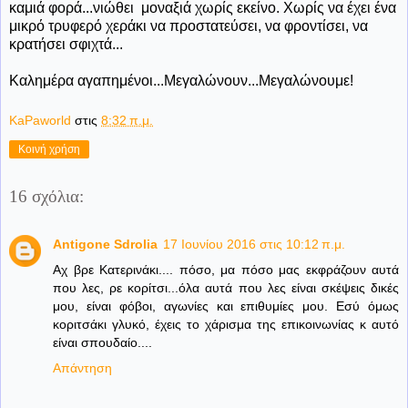
καμιά φορά...νιώθει μοναξιά χωρίς εκείνο. Χωρίς να έχει ένα
μικρό τρυφερό χεράκι να προστατεύσει, να φροντίσει, να
κρατήσει σφιχτά...
Καλημέρα αγαπημένοι...Μεγαλώνουν...Μεγαλώνουμε!
KaPaworld
στις
8:32 π.μ.
Κοινή χρήση
16 σχόλια:
Antigone Sdrolia
17 Ιουνίου 2016 στις 10:12 π.μ.
Αχ βρε Κατερινάκι.... πόσο, μα πόσο μας εκφράζουν αυτά
που λες, ρε κορίτσι...όλα αυτά που λες είναι σκέψεις δικές
μου, είναι φόβοι, αγωνίες και επιθυμίες μου. Εσύ όμως
κοριτσάκι γλυκό, έχεις το χάρισμα της επικοινωνίας κ αυτό
είναι σπουδαίο....
Απάντηση