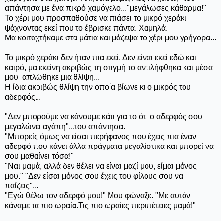
απάντησα με ένα πικρό χαμόγελο..."μεγάλωσες κάθαρμα!"
Το χέρι μου προσπαθούσε να πιάσει το μικρό χεράκι
ψάχνοντας εκεί που το έβρισκε πάντα. Χαμηλά.
Μα κοιταχτήκαμε στα μάτια και μάζεψα το χέρι μου γρήγορα...
Το μικρό χεράκι δεν ήταν πια εκεί. Δεν είναι εκεί εδώ και
καιρό, μα εκείνη ακριβώς τη στιγμή το αντιλήφθηκα και μέσα
μου απλώθηκε μια θλίψη...
Η ίδια ακριβώς θλίψη την οποία βίωνε κι ο μικρός του
αδερφός...
"Δεν μπορούμε να κάνουμε κάτι για το ότι ο αδερφός σου
μεγαλώνει αγάπη"...του απάντησα.
"Μπορείς όμως να είσαι περήφανος που έχεις πια έναν
αδερφό που κάνει άλλα πράγματα μεγαλίστικα και μπορεί να
σου μαθαίνει τόσα!"
"Ναι μαμά, αλλά δεν θέλει να είναι μαζί μου, είμαι μόνος
μου." "Δεν είσαι μόνος σου έχεις του φίλους σου να
παίζεις"...
"Εγώ θέλω τον αδερφό μου!" Μου φώναξε. "Με αυτόν
κάναμε τα πιο ωραία.Τις πιο ωραίες περιπέτειες μαμά!"