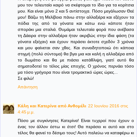
μου τον τελευταίο καιρό να σκέφτομαι το ίδιο για τα κορίτσια
μου. Και είναι μόνο 2 και 5 αντίστοιχα. Πόσο μεγάλωσαν Θεέ
μου! Βάζω τη Μελίβοια πάνω στην αλλαξιέρα και εξέχουν τα
πόδια της από τα γόνατα και κάτω ενώ κάποτε ήταν
σποράκι μια σταλιά. Θυμάμαι τελευταία φορά που ανέβασα
τη Δάειρα στην αλλαξιέρα ήταν ακριβώς στην ίδια φάση (τα
γόνατα εξείχαν) και έχουν περάσει έκτοτε σχεδόν 3 χρόνια
και μου φαίνεται σαν χθες. Και συνειδητοποιώ ότι κάποια
στιγμή (πολύ σύντομα) θα βγει μια και καλή η αλλαξιέρα από
το δωμάτιο και θα με πιάσει κατάθλιψη, γιατί αυτό θα
σηματοδοτεί το τέλος μίας εποχής. Ο χρόνος περνάει τόσο
μα τόσο γρήγορα που είναι τρομακτικό ώρες ώρες...
Σε φιλώ!
Απάντηση
Κάλη και Κατερίνα από Ανθομέλι
22 Ιουνίου 2016 στις
4:45 μ.μ.
Πόσο με συγκίνησες Κατερίνα! Είναι τυχεροί που έχουν ο
ένας τον άλλον έστω κι έτσι! Θα περάσει κι αυτό και στο
τέλος θα φανεί το δέσιμο τους! Αυτό παλεύω να καταφέρω κι