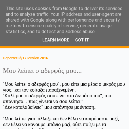
This site uses cookies from Google to deliver its services
KaPa. Me without you...tea
and to analyze traffic. Your IP address and user-agent are
shared with Google along with performance and security
without a biscuit!
metrics to ensure quality of service, generate usage
statistics, and to detect and address abuse.
LEARN MORE
GOT IT
▼
Παρασκευή 17 Ιουνίου 2016
Μου λείπει ο αδερφός μου...
"Μου λείπει ο αδερφός μου", μου είπε μια μέρα ο μικρός μου
γιος...και τον κοίταξα παραξενεμένη.
"Καλέ μου ο αδερφός σου είναι στο δωμάτιο του", του
απάντησα..."πως γίνεται να σου λείπει;"
"Δεν καταλαβαίνεις" μου απάντησε με ένταση...
"Μου λείπει γιατί άλλαξε και δεν θέλει να κοιμόμαστε μαζί,
δεν θέλει να κάνουμε μπάνιο μαζί, ούτε παίζει με τα