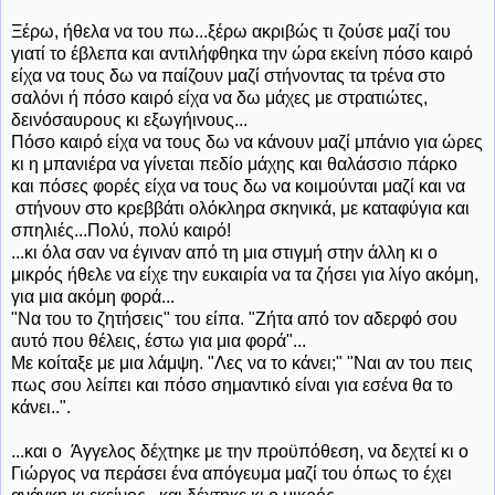
Ξέρω, ήθελα να του πω...ξέρω ακριβώς τι ζούσε μαζί του
γιατί το έβλεπα και αντιλήφθηκα την ώρα εκείνη πόσο καιρό
είχα να τους δω να παίζουν μαζί στήνοντας τα τρένα στο
σαλόνι ή πόσο καιρό είχα να δω μάχες με στρατιώτες,
δεινόσαυρους κι εξωγήινους...
Πόσο καιρό είχα να τους δω να κάνουν μαζί μπάνιο για ώρες
κι η μπανιέρα να γίνεται πεδίο μάχης και θαλάσσιο πάρκο
και πόσες φορές είχα να τους δω να κοιμούνται μαζί και να
στήνουν στο κρεββάτι ολόκληρα σκηνικά, με καταφύγια και
σπηλιές...Πολύ, πολύ καιρό!
...κι όλα σαν να έγιναν από τη μια στιγμή στην άλλη κι ο
μικρός ήθελε να είχε την ευκαιρία να τα ζήσει για λίγο ακόμη,
για μια ακόμη φορά...
"Να του το ζητήσεις" του είπα. "Ζήτα από τον αδερφό σου
αυτό που θέλεις, έστω για μια φορά"...
Με κοίταξε με μια λάμψη. "Λες να το κάνει;" "Ναι αν του πεις
πως σου λείπει και πόσο σημαντικό είναι για εσένα θα το
κάνει..".
...και ο Άγγελος δέχτηκε με την προϋπόθεση, να δεχτεί κι ο
Γιώργος να περάσει ένα απόγευμα μαζί του όπως το έχει