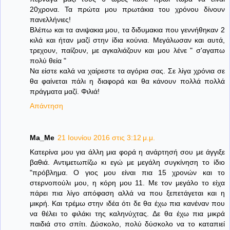
20χρονα. Τα πρώτα μου πρωτάκια του χρόνου δίνουν
πανελλήνιες!
Βλέπω και τα ανιψακια μου, τα διδυμακια που γεννήθηκαν 2
κιλά και ήταν μαζί στην ίδια κούνια. Μεγάλωσαν και αυτά,
τρεχουν, παίζουν, με αγκαλιάζουν και μου λένε " σ'αγαπω
πολύ θεία "
Να είστε καλά να χαίρεστε τα αγόρια σας. Σε λίγα χρόνια σε
θα φαίνεται πάλι η διαφορά και θα κάνουν πολλά πολλά
πράγματα μαζί. Φιλιά!
Απάντηση
Ma_Me
21 Ιουνίου 2016 στις 3:12 μ.μ.
Κατερίνα μου για άλλη μια φορά η ανάρτησή σου με άγγιξε
βαθιά. Αντιμετωπίζω κι εγώ με μεγάλη συγκίνηση το ίδιο
"πρόβλημα. Ο γιος μου είναι πια 15 χρονών και το
στερνοπούλι μου, η κόρη μου 11. Με τον μεγάλο το είχα
πάρει πια λίγο απόφαση αλλά να που ξεπετάγεται και η
μικρή. Και τρέμω στην ιδέα ότι δε θα έχω πια κανέναν που
να θέλει το φιλάκι της καληνύχτας. Δε θα έχω πια μικρά
παιδιά στο σπίτι. Δύσκολο, πολύ δύσκολο να το καταπιεί