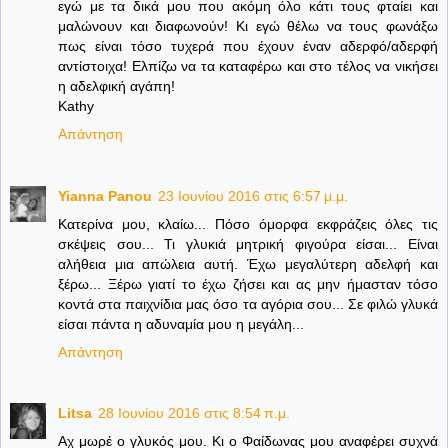
εγώ με τα δικά μου που ακόμη όλο κάτι τους φταίει και
μαλώνουν και διαφωνούν! Κι εγώ θέλω να τους φωνάξω
πως είναι τόσο τυχερά που έχουν έναν αδερφό/αδερφή
αντίστοιχα! Ελπίζω να τα καταφέρω και στο τέλος να νικήσει
η αδελφική αγάπη!
Kathy
Απάντηση
Yianna Panou
23 Ιουνίου 2016 στις 6:57 μ.μ.
Κατερίνα μου, κλαίω... Πόσο όμορφα εκφράζεις όλες τις
σκέψεις σου... Τι γλυκιά μητρική φιγούρα είσαι... Είναι
αλήθεια μια απώλεια αυτή. Έχω μεγαλύτερη αδελφή και
ξέρω... Ξέρω γιατί το έχω ζήσει και ας μην ήμασταν τόσο
κοντά στα παιχνίδια μας όσο τα αγόρια σου... Σε φιλώ γλυκά
είσαι πάντα η αδυναμία μου η μεγάλη...
Απάντηση
Litsa
28 Ιουνίου 2016 στις 8:54 π.μ.
Αχ μωρέ ο γλυκός μου. Κι ο Φαίδωνας μου αναφέρει συχνά