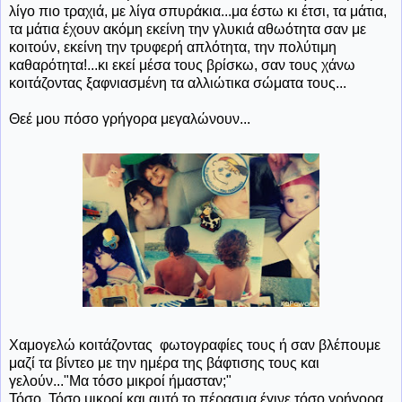
λίγο πιο τραχιά, με λίγα σπυράκια...μα έστω κι έτσι, τα μάτια,
τα μάτια έχουν ακόμη εκείνη την γλυκιά αθωότητα σαν με
κοιτούν, εκείνη την τρυφερή απλότητα, την πολύτιμη
καθαρότητα!...κι εκεί μέσα τους βρίσκω, σαν τους χάνω
κοιτάζοντας ξαφνιασμένη τα αλλιώτικα σώματα τους...
Θεέ μου πόσο γρήγορα μεγαλώνουν...
Χαμογελώ κοιτάζοντας φωτογραφίες τους ή σαν βλέπουμε
μαζί τα βίντεο με την ημέρα της βάφτισης τους και
γελούν..."Μα τόσο μικροί ήμασταν;"
Τόσο. Τόσο μικροί και αυτό το πέρασμα έγινε τόσο γρήγορα