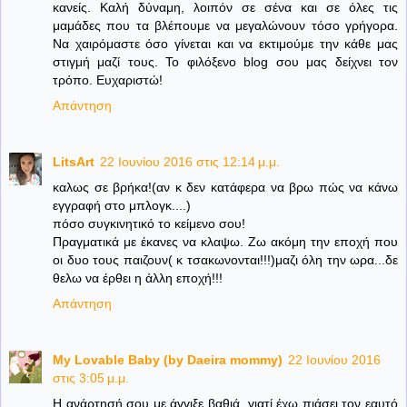
κανείς. Καλή δύναμη, λοιπόν σε σένα και σε όλες τις
μαμάδες που τα βλέπουμε να μεγαλώνουν τόσο γρήγορα.
Να χαιρόμαστε όσο γίνεται και να εκτιμούμε την κάθε μας
στιγμή μαζί τους. Το φιλόξενο blog σου μας δείχνει τον
τρόπο. Ευχαριστώ!
Απάντηση
LitsArt
22 Ιουνίου 2016 στις 12:14 μ.μ.
καλως σε βρήκα!(αν κ δεν κατάφερα να βρω πώς να κάνω
εγγραφή στο μπλογκ....)
πόσο συγκινητικό το κείμενο σου!
Πραγματικά με έκανες να κλαψω. Ζω ακόμη την εποχή που
οι δυο τους παιζουν( κ τσακωνονται!!!)μαζι όλη την ωρα...δε
θελω να έρθει η άλλη εποχή!!!
Απάντηση
My Lovable Baby (by Daeira mommy)
22 Ιουνίου 2016
στις 3:05 μ.μ.
Η ανάρτησή σου με άγγιξε βαθιά, γιατί έχω πιάσει τον εαυτό