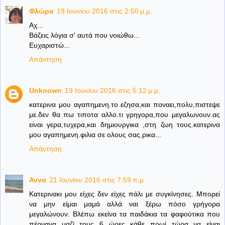
Φλώρα
19 Ιουνίου 2016 στις 2:50 μ.μ.
Αχ...
Βάζεις λόγια σ' αυτά που νοιώθω...
Ευχαριστώ...
Απάντηση
Unknown
19 Ιουνίου 2016 στις 5:12 μ.μ.
κατερινα μου αγαπημενη.το εζησα,και ποναει,πολυ,πιστεψε
με.δεν θα πω τιποτα αλλο.τι γρηγορα,που μεγαλωνουν.ας
ειναι γερα,τυχερα,και δημιουργικα ,στη ζωη τους.κατερινα
μου αγαπημενη.φιλια σε ολους σας.ρικα...
Απάντηση
Αννα
21 Ιουνίου 2016 στις 7:59 π.μ.
Κατερινακι μου είχες δεν είχες πάλι με συγκίνησες. Μπορεί
να μην είμαι μαμά αλλά ναι ξέρω πόσο γρήγορα
μεγαλώνουν. Βλέπω εκείνα τα παιδάκια τα φαφούτικα που
πέρναγα μαζί τους 6 ώρες κάθε πρωί τώρα να είναι