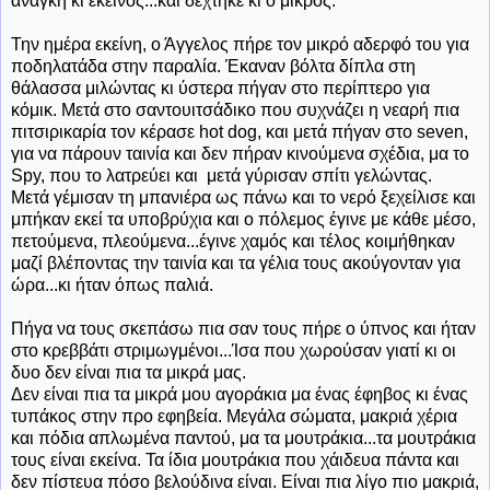
ανάγκη κι εκείνος...και δέχτηκε κι ο μικρός.
Την ημέρα εκείνη, ο Άγγελος πήρε τον μικρό αδερφό του για
ποδηλατάδα στην παραλία. Έκαναν βόλτα δίπλα στη
θάλασσα μιλώντας κι ύστερα πήγαν στο περίπτερο για
κόμικ. Μετά στο σαντουιτσάδικο που συχνάζει η νεαρή πια
πιτσιρικαρία τον κέρασε hot dog, και μετά πήγαν στο seven,
για να πάρουν ταινία και δεν πήραν κινούμενα σχέδια, μα το
Spy, που το λατρεύει και μετά γύρισαν σπίτι γελώντας.
Μετά γέμισαν τη μπανιέρα ως πάνω και το νερό ξεχείλισε και
μπήκαν εκεί τα υποβρύχια και ο πόλεμος έγινε με κάθε μέσο,
πετούμενα, πλεούμενα...έγινε χαμός και τέλος κοιμήθηκαν
μαζί βλέποντας την ταινία και τα γέλια τους ακούγονταν για
ώρα...κι ήταν όπως παλιά.
Πήγα να τους σκεπάσω πια σαν τους πήρε ο ύπνος και ήταν
στο κρεββάτι στριμωγμένοι...Ίσα που χωρούσαν γιατί κι οι
δυο δεν είναι πια τα μικρά μας.
Δεν είναι πια τα μικρά μου αγοράκια μα ένας έφηβος κι ένας
τυπάκος στην προ εφηβεία. Μεγάλα σώματα, μακριά χέρια
και πόδια απλωμένα παντού, μα τα μουτράκια...τα μουτράκια
τους είναι εκείνα. Τα ίδια μουτράκια που χάιδευα πάντα και
δεν πίστευα πόσο βελούδινα είναι. Είναι πια λίγο πιο μακριά,