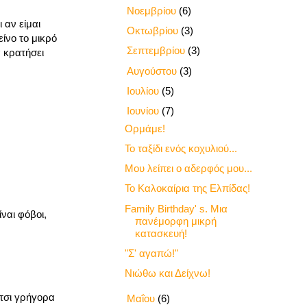
►
Νοεμβρίου
(6)
 αν είμαι
►
Οκτωβρίου
(3)
ίνο το μικρό
►
Σεπτεμβρίου
(3)
α κρατήσει
►
Αυγούστου
(3)
►
Ιουλίου
(5)
▼
Ιουνίου
(7)
Ορμάμε!
Το ταξίδι ενός κοχυλιού...
Μου λείπει ο αδερφός μου...
Το Καλοκαίρια της Ελπίδας!
Family Birthday' s. Μια
ίναι φόβοι,
πανέμορφη μικρή
κατασκευή!
"Σ' αγαπώ!"
Νιώθω και Δείχνω!
έτσι γρήγορα
►
Μαΐου
(6)