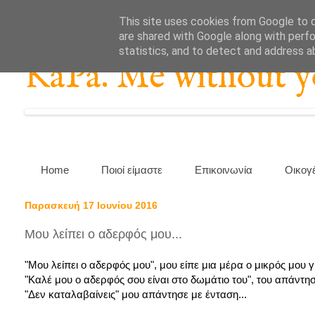
This site uses cookies from Google to de
are shared with Google along with perfo
statistics, and to detect and address a
KaPa. Me without you
Home
Ποιοί είμαστε
Επικοινωνία
Οικογ
Παρασκευή 17 Ιουνίου 2016
Μου λείπει ο αδερφός μου...
"Μου λείπει ο αδερφός μου", μου είπε μια μέρα ο μικρός μου γ
"Καλέ μου ο αδερφός σου είναι στο δωμάτιο του", του απάντησα
"Δεν καταλαβαίνεις" μου απάντησε με ένταση...