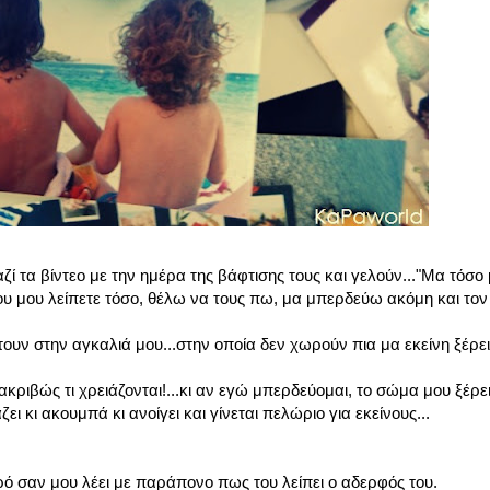
τα βίντεο με την ημέρα της βάφτισης τους και γελούν..."Μα τόσο 
ου μου λείπετε τόσο, θέλω να τους πω, μα μπερδεύω ακόμη και τον 
φτουν στην αγκαλιά μου...στην οποία δεν χωρούν πια μα εκείνη ξέρει
ι ακριβώς τι χρειάζονται!...κι αν εγώ μπερδεύομαι, το σώμα μου ξέρ
ει κι ακουμπά κι ανοίγει και γίνεται πελώριο για εκείνους...
κρό σαν μου λέει με παράπονο πως του λείπει ο αδερφός του.