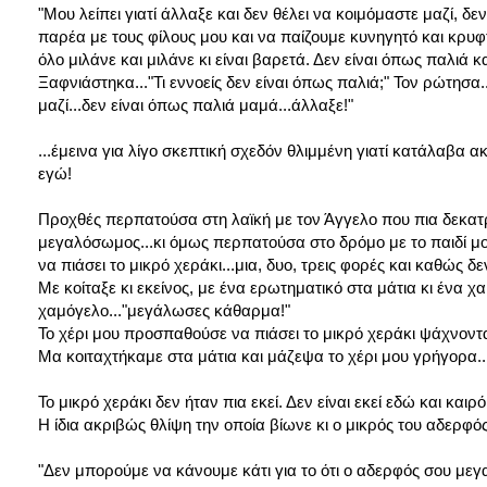
"Μου λείπει γιατί άλλαξε και δεν θέλει να κοιμόμαστε μαζί, δεν
παρέα με τους φίλους μου και να παίζουμε κυνηγητό και κρυφτ
όλο μιλάνε και μιλάνε κι είναι βαρετά. Δεν είναι όπως παλιά και
Ξαφνιάστηκα..."Τι εννοείς δεν είναι όπως παλιά;" Τον ρώτησα.
μαζί...δεν είναι όπως παλιά μαμά...άλλαξε!"
...έμεινα για λίγο σκεπτική σχεδόν θλιμμένη γιατί κατάλαβα ακ
εγώ!
Προχθές περπατούσα στη λαϊκή με τον Άγγελο που πια δεκατρ
μεγαλόσωμος...κι όμως περπατούσα στο δρόμο με το παιδί μο
να πιάσει το μικρό χεράκι...μια, δυο, τρεις φορές και καθώς 
Με κοίταξε κι εκείνος, με ένα ερωτηματικό στα μάτια κι ένα 
χαμόγελο..."μεγάλωσες κάθαρμα!"
Το χέρι μου προσπαθούσε να πιάσει το μικρό χεράκι ψάχνοντα
Μα κοιταχτήκαμε στα μάτια και μάζεψα το χέρι μου γρήγορα..
Το μικρό χεράκι δεν ήταν πια εκεί. Δεν είναι εκεί εδώ και κα
Η ίδια ακριβώς θλίψη την οποία βίωνε κι ο μικρός του αδερφός
"Δεν μπορούμε να κάνουμε κάτι για το ότι ο αδερφός σου μεγ