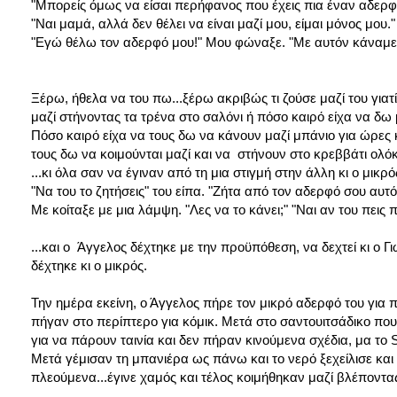
"Μπορείς όμως να είσαι περήφανος που έχεις πια έναν αδερφ
"Ναι μαμά, αλλά δεν θέλει να είναι μαζί μου, είμαι μόνος μου." 
"Εγώ θέλω τον αδερφό μου!" Μου φώναξε. "Με αυτόν κάναμε τ
Ξέρω, ήθελα να του πω...ξέρω ακριβώς τι ζούσε μαζί του γιατ
μαζί στήνοντας τα τρένα στο σαλόνι ή πόσο καιρό είχα να δω 
Πόσο καιρό είχα να τους δω να κάνουν μαζί μπάνιο για ώρες 
τους δω να κοιμούνται μαζί και να στήνουν στο κρεββάτι ολόκ
...κι όλα σαν να έγιναν από τη μια στιγμή στην άλλη κι ο μικρό
"Να του το ζητήσεις" του είπα. "Ζήτα από τον αδερφό σου αυτό 
Με κοίταξε με μια λάμψη. "Λες να το κάνει;" "Ναι αν του πεις π
...και ο Άγγελος δέχτηκε με την προϋπόθεση, να δεχτεί κι ο Γ
δέχτηκε κι ο μικρός.
Την ημέρα εκείνη, ο Άγγελος πήρε τον μικρό αδερφό του για
πήγαν στο περίπτερο για κόμικ. Μετά στο σαντουιτσάδικο που 
για να πάρουν ταινία και δεν πήραν κινούμενα σχέδια, μα το 
Μετά γέμισαν τη μπανιέρα ως πάνω και το νερό ξεχείλισε και
πλεούμενα...έγινε χαμός και τέλος κοιμήθηκαν μαζί βλέποντας