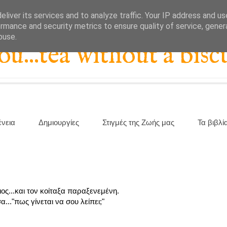
liver its services and to analyze traffic. Your IP address and u
rmance and security metrics to ensure quality of service, gene
buse.
...tea without a biscu
ένεια
Δημιουργίες
Στιγμές της Ζωής μας
Τα βιβλί
ιος...και τον κοίταξα παραξενεμένη.
..."πως γίνεται να σου λείπει;"