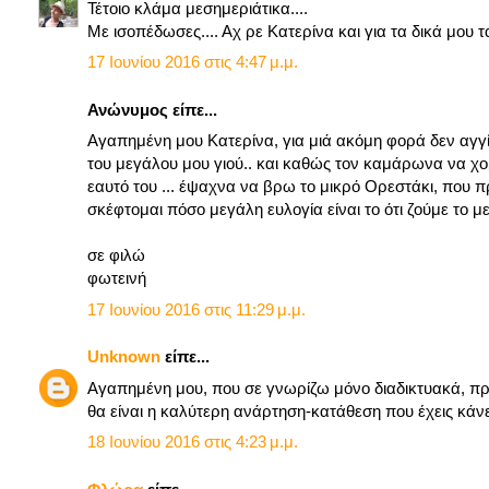
Τέτοιο κλάμα μεσημεριάτικα....
Με ισοπέδωσες.... Αχ ρε Κατερίνα και για τα δικά μου τα
17 Ιουνίου 2016 στις 4:47 μ.μ.
Ανώνυμος είπε...
Αγαπημένη μου Κατερίνα, για μιά ακόμη φορά δεν αγγί
του μεγάλου μου γιού.. και καθώς τον καμάρωνα να χο
εαυτό του ... έψαχνα να βρω το μικρό Ορεστάκι, που πρ
σκέφτομαι πόσο μεγάλη ευλογία είναι το ότι ζούμε το μ
σε φιλώ
φωτεινή
17 Ιουνίου 2016 στις 11:29 μ.μ.
Unknown
είπε...
Αγαπημένη μου, που σε γνωρίζω μόνο διαδικτυακά, πρέ
θα είναι η καλύτερη ανάρτηση-κατάθεση που έχεις κάνε
18 Ιουνίου 2016 στις 4:23 μ.μ.