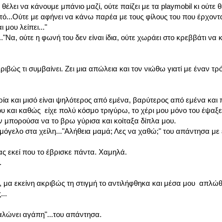
 θέλει να κάνουμε μπάνιο μαζί, ούτε παίζει με τα playmobil κι ούτε θ
ό...Ούτε με αφήνει να κάνω παρέα με τους φίλους του που έρχονται
 μου λείπει..."
.."Να, ούτε η φωνή του δεν είναι ίδια, ούτε χωράει στο κρεββάτι να
ριβώς τι συμβαίνει. Ζει μια απώλεια και τον νιώθω γιατί με έναν τρό
ία και μισό είναι ψηλότερος από εμένα, βαρύτερος από εμένα και 
υ και καθώς είχε πολύ κόσμο τριγύρω, το χέρι μου μόνο του έψαξε
δεν μπορούσα να το βρω γύρισα και κοίταξα δίπλα μου.
χαμόγελο στα χείλη..."Αλήθεια μαμά; Λες να χαθώ;" του απάντησα με
ς εκεί που το έβρισκε πάντα. Χαμηλά.
.
ιρό, μα εκείνη ακριβώς τη στιγμή το αντιλήφθηκα και μέσα μου απλώθ
...
αλώνει αγάπη"...του απάντησα.