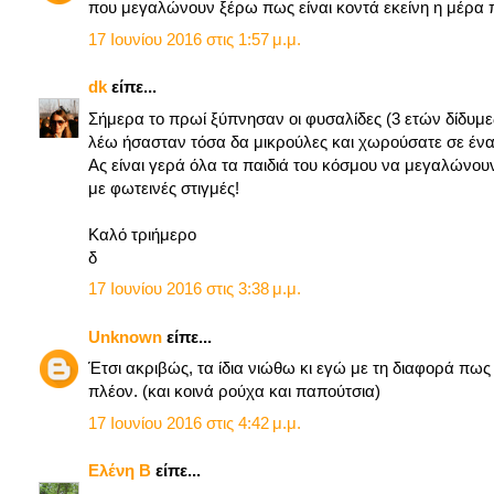
που μεγαλώνουν ξέρω πως είναι κοντά εκείνη η μέρα 
17 Ιουνίου 2016 στις 1:57 μ.μ.
dk
είπε...
Σήμερα το πρωί ξύπνησαν οι φυσαλίδες (3 ετών δίδυμε
λέω ήσασταν τόσα δα μικρούλες και χωρούσατε σε ένα μ
Ας είναι γερά όλα τα παιδιά του κόσμου να μεγαλώνουν,
με φωτεινές στιγμές!
Καλό τριήμερο
δ
17 Ιουνίου 2016 στις 3:38 μ.μ.
Unknown
είπε...
Έτσι ακριβώς, τα ίδια νιώθω κι εγώ με τη διαφορά πως ε
πλέον. (και κοινά ρούχα και παπούτσια)
17 Ιουνίου 2016 στις 4:42 μ.μ.
Ελένη B
είπε...