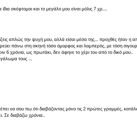
 ίδια σκέφτομαι και το μεγάλο μου είναι μόλις 7 χρ....
ζεις απλώς την ψυχή μου, αλλά είσαι μέσα της... προχθές ήταν η 
ρεύει πάνω στη σκηνή τόσο όμορφος και λαμπερός, με τόση σιγουρ
ιν 6 χρόνια, ως πρωτάκι, δεν άφηνε το χέρι του από το δικό μου..
εγάλωμα τους ...
πει να σου πω ότι διαβάζοντας μόνο τις 2 πρώτες γραμμές, κατάλ
ι. Σε διαβάζω χρόνια..