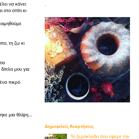
έλει να κάνει
`
 στο σπίτι κι
 κοιμηθούμε
πο, τη ζω κι
πιο
 δίπλα μου για
 ένα πικρό
ηκε μια θλίψη...
Δημοφιλείς Αναρτήσεις
Το ξερόκλαδο που έφερε την