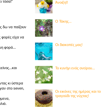
ι τόσα!"
Άνοιξη!!
Ο Τάκης...
υς δω να παίζουν
ς φορές είχα να
Οι διακοπές μας!
μη φορά...
είνος...και
Το κυνήγι ενός ονείρου...
ντας κι ύστερα
ήγαν στο seven,
Οι εικόνες της ημέρας και το
τραγούδι της νύχτας!
ύμενα,
λιά.