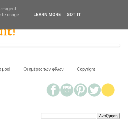
ser-agent
rate usage
LEARN MORE
GOT IT
it!
α μου!
Οι ημέρες των φίλων
Copyright