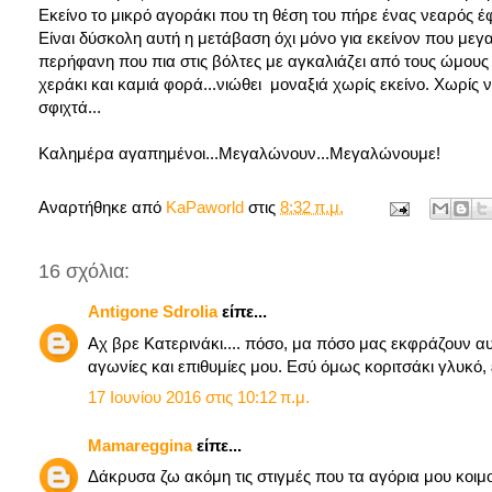
Εκείνο το μικρό αγοράκι που τη θέση του πήρε ένας νεαρός έφ
Είναι δύσκολη αυτή η μετάβαση όχι μόνο για εκείνον που μεγα
περήφανη που πια στις βόλτες με αγκαλιάζει από τους ώμους 
χεράκι και καμιά φορά...νιώθει μοναξιά χωρίς εκείνο. Χωρίς 
σφιχτά...
Καλημέρα αγαπημένοι...Μεγαλώνουν...Μεγαλώνουμε!
Αναρτήθηκε από
KaPaworld
στις
8:32 π.μ.
16 σχόλια:
Antigone Sdrolia
είπε...
Αχ βρε Κατερινάκι.... πόσο, μα πόσο μας εκφράζουν αυτά
αγωνίες και επιθυμίες μου. Εσύ όμως κοριτσάκι γλυκό, έ
17 Ιουνίου 2016 στις 10:12 π.μ.
Mamareggina
είπε...
Δάκρυσα ζω ακόμη τις στιγμές που τα αγόρια μου κοιμ