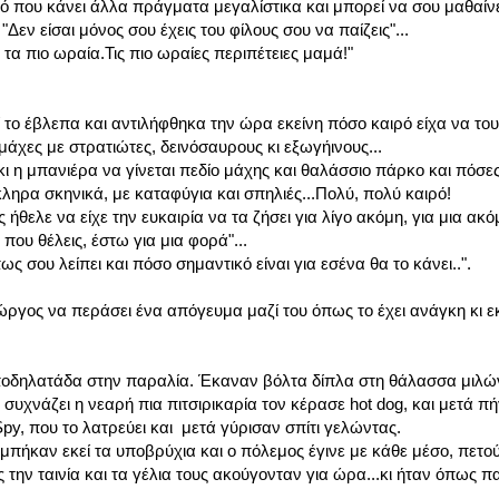
ό που κάνει άλλα πράγματα μεγαλίστικα και μπορεί να σου μαθαίνε
"Δεν είσαι μόνος σου έχεις του φίλους σου να παίζεις"...
α πιο ωραία.Τις πιο ωραίες περιπέτειες μαμά!"
ί το έβλεπα και αντιλήφθηκα την ώρα εκείνη πόσο καιρό είχα να το
μάχες με στρατιώτες, δεινόσαυρους κι εξωγήινους...
κι η μπανιέρα να γίνεται πεδίο μάχης και θαλάσσιο πάρκο και πόσε
ληρα σκηνικά, με καταφύγια και σπηλιές...Πολύ, πολύ καιρό!
ς ήθελε να είχε την ευκαιρία να τα ζήσει για λίγο ακόμη, για μια ακό
που θέλεις, έστω για μια φορά"...
ως σου λείπει και πόσο σημαντικό είναι για εσένα θα το κάνει..".
ιώργος να περάσει ένα απόγευμα μαζί του όπως το έχει ανάγκη κι εκ
 ποδηλατάδα στην παραλία. Έκαναν βόλτα δίπλα στη θάλασσα μιλώ
συχνάζει η νεαρή πια πιτσιρικαρία τον κέρασε hot dog, και μετά π
Spy, που το λατρεύει και μετά γύρισαν σπίτι γελώντας.
 μπήκαν εκεί τα υποβρύχια και ο πόλεμος έγινε με κάθε μέσο, πετο
 την ταινία και τα γέλια τους ακούγονταν για ώρα...κι ήταν όπως πα