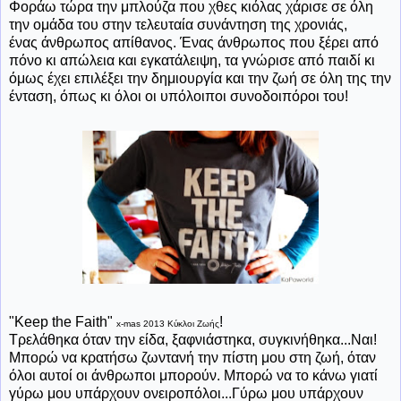
Φοράω τώρα την μπλούζα που χθες κιόλας χάρισε σε όλη
την ομάδα του στην τελευταία συνάντηση της χρονιάς,
ένας άνθρωπος απίθανος. Ένας άνθρωπος που ξέρει από
πόνο κι απώλεια και εγκατάλειψη, τα γνώρισε από παιδί κι
όμως έχει επιλέξει την δημιουργία και την ζωή σε όλη της την
ένταση, όπως κι όλοι οι υπόλοιποι συνοδοιπόροι του!
"Keep the Faith"
!
x-mas 2013 Κύκλοι Ζωής
Τρελάθηκα όταν την είδα, ξαφνιάστηκα, συγκινήθηκα...Ναι!
Μπορώ να κρατήσω ζωντανή την πίστη μου στη ζωή, όταν
όλοι αυτοί οι άνθρωποι μπορούν. Μπορώ να το κάνω γιατί
γύρω μου υπάρχουν ονειροπόλοι...Γύρω μου υπάρχουν