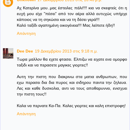
Αχ Κατερίνα μου..μας έστειλες πάλι!!!! κια να σκεφτείς ότι η
ευχή μου είχε "πέσει" από τον αέρα αλλά ευτυχώς υπήρχε
κάποιος να τη σηκώσει και να τη δέσει γερά!!!
Καλό ταξίδι αγαπημένη οικογένεια!!! Μας λείπετε ήδη!!
Απάντηση
Dee Dee
19 Δεκεμβρίου 2013 στις 9:18 π.μ.
Τωρα μαλλον θα εχετε φτασει. Ελπιζω να ειχατε ενα ομορφο
ταξιδι και να περασετε μαγικες γιορτες!!
Αυτη την πιστη που διακρινω στα ματια ανθρωπων, που
εχω περασει δια δια πυρος και σιδηρου παντα την ζηλευα.
Λες και καθε δυσκολια, αντι να τους αποθαρυννει, ενισχυει
την πιστη τους!!
Καλα να περνατε Κα-Πα. Καλες γιορτες και καλη επιστροφη!
Απάντηση