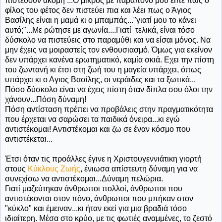
πιστεύουν ακόμη ...Ο μικρός με παράπονο μου είπε πως ο
φίλος του φέτος δεν πιστεύει πια και λέει πως ο Άγιος
Βασίλης είναι η μαμά κι ο μπαμπάς..."γιατί μου το κάνει
αυτό;"...Με ρώτησε με αγωνία....Γιατί τελικά, είναι τόσο
δύσκολο να πιστεύεις στο παραμύθι και να είσαι μόνος. Να
μην έχεις να μοιραστείς τον ενθουσιασμό. Όμως για εκείνον
δεν υπάρχει κανένα ερωτηματικό, καμία σκιά. Εχει την πίστη
του ζωντανή κι έτσι στη ζωή του η μαγεία υπάρχει, όπως
υπάρχει κι ο Αγιος Βασίλης, οι νεράιδες και τα ξωτικά...
Πόσο δύσκολο είναι να έχεις πίστη όταν δίπλα σου όλοι την
χάνουν...Πόση δύναμη!
Πόση αντίσταση πρέπει να προβάλεις στην πραγματικότητα
που έρχεται να σαρώσει τα παιδικά όνειρα...κι εγώ
αντιστέκομαι! Αντιστέκομαι και ζω σε έναν κόσμο που
αντιστέκεται...
Έτσι όταν τις προάλλες έγινε η Χριστουγεννιάτικη γιορτή
στους
Κύκλους Ζωής
, ένιωσα απίστευτη δύναμη για να
συνεχίσω να αντιστέκομαι...Δύναμη πελώρια.
Γιατί μαζεύτηκαν άνθρωποι πολλοί, άνθρωποι που
αντιστέκονται στον πόνο, άνθρωποι που μπήκαν στον
"κύκλο" και έμειναν...κι ήταν εκεί για μια βραδιά τόσο
ιδιαίτερη. Μέσα στο κρύο, με τις φωτιές αναμμένες, το ζεστό