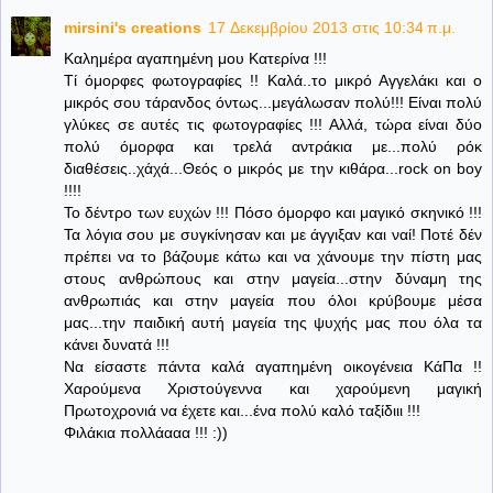
mirsini's creations
17 Δεκεμβρίου 2013 στις 10:34 π.μ.
Καλημέρα αγαπημένη μου Κατερίνα !!!
Τί όμορφες φωτογραφίες !! Καλά..το μικρό Αγγελάκι και ο
μικρός σου τάρανδος όντως...μεγάλωσαν πολύ!!! Είναι πολύ
γλύκες σε αυτές τις φωτογραφίες !!! Αλλά, τώρα είναι δύο
πολύ όμορφα και τρελά αντράκια με...πολύ ρόκ
διαθέσεις..χάχά...Θεός ο μικρός με την κιθάρα...rock on boy
!!!!
Το δέντρο των ευχών !!! Πόσο όμορφο και μαγικό σκηνικό !!!
Τα λόγια σου με συγκίνησαν και με άγγιξαν και ναί! Ποτέ δέν
πρέπει να το βάζουμε κάτω και να χάνουμε την πίστη μας
στους ανθρώπους και στην μαγεία...στην δύναμη της
ανθρωπιάς και στην μαγεία που όλοι κρύβουμε μέσα
μας...την παιδική αυτή μαγεία της ψυχής μας που όλα τα
κάνει δυνατά !!!
Να είσαστε πάντα καλά αγαπημένη οικογένεια ΚάΠα !!
Χαρούμενα Χριστούγεννα και χαρούμενη μαγική
Πρωτοχρονιά να έχετε και...ένα πολύ καλό ταξίδιιι !!!
Φιλάκια πολλάααα !!! :))