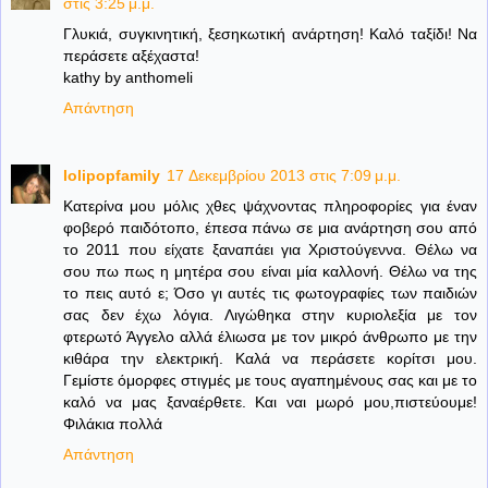
στις 3:25 μ.μ.
Γλυκιά, συγκινητική, ξεσηκωτική ανάρτηση! Καλό ταξίδι! Να
περάσετε αξέχαστα!
kathy by anthomeli
Απάντηση
lolipopfamily
17 Δεκεμβρίου 2013 στις 7:09 μ.μ.
Κατερίνα μου μόλις χθες ψάχνοντας πληροφορίες για έναν
φοβερό παιδότοπο, έπεσα πάνω σε μια ανάρτηση σου από
το 2011 που είχατε ξαναπάει για Χριστούγεννα. Θέλω να
σου πω πως η μητέρα σου είναι μία καλλονή. Θέλω να της
το πεις αυτό ε; Όσο γι αυτές τις φωτογραφίες των παιδιών
σας δεν έχω λόγια. Λιγώθηκα στην κυριολεξία με τον
φτερωτό Άγγελο αλλά έλιωσα με τον μικρό άνθρωπο με την
κιθάρα την ελεκτρική. Καλά να περάσετε κορίτσι μου.
Γεμίστε όμορφες στιγμές με τους αγαπημένους σας και με το
καλό να μας ξαναέρθετε. Και ναι μωρό μου,πιστεύουμε!
Φιλάκια πολλά
Απάντηση