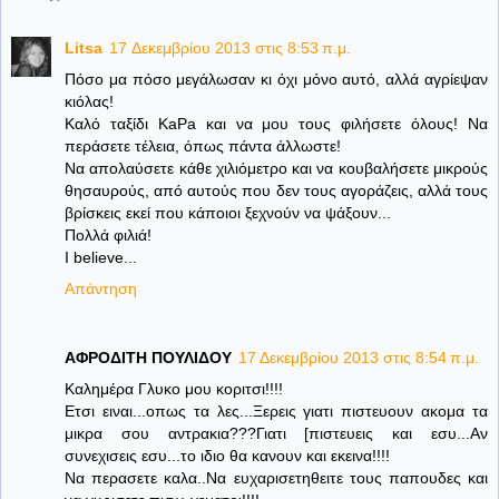
Litsa
17 Δεκεμβρίου 2013 στις 8:53 π.μ.
Πόσο μα πόσο μεγάλωσαν κι όχι μόνο αυτό, αλλά αγρίεψαν
κιόλας!
Καλό ταξίδι KaPa και να μου τους φιλήσετε όλους! Να
περάσετε τέλεια, όπως πάντα άλλωστε!
Να απολαύσετε κάθε χιλιόμετρο και να κουβαλήσετε μικρούς
θησαυρούς, από αυτούς που δεν τους αγοράζεις, αλλά τους
βρίσκεις εκεί που κάποιοι ξεχνούν να ψάξουν...
Πολλά φιλιά!
I believe...
Απάντηση
ΑΦΡΟΔΙΤΗ ΠΟΥΛΙΔΟΥ
17 Δεκεμβρίου 2013 στις 8:54 π.μ.
Καλημέρα Γλυκο μου κοριτσι!!!!
Ετσι ειναι...οπως τα λες...Ξερεις γιατι πιστευουν ακομα τα
μικρα σου αντρακια???Γιατι [πιστευεις και εσυ...Αν
συνεχισεις εσυ...το ιδιο θα κανουν και εκεινα!!!!
Να περασετε καλα..Να ευχαρισετηθειτε τους παπουδες και