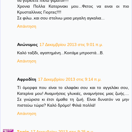
να γυρισετε πισω γεματοι!!!!
Χρονια Πολλα Κατερινακι μου...Φετος να ειναι οι πιο
Κρυσταλλινες Γιορτες!!!!
Σε φιλω..και σου στελνω μιοα μεγαλη αγκαλια...
Απάντηση
Ανώνυμος
17 Δεκεμβρίου 2013 στις 9:01 π.μ.
Καλό ταξίδι, αγαπημένη...Κοιτάμε μπροστά...Β.
Απάντηση
Αφροδίτη
17 Δεκεμβρίου 2013 στις 9:14 π.μ.
Τί όμορφα που είναι το ελαφάκι σου και το αγγελάκι σου,
Κατερίνα μου! Αναμνήσεις γλυκιές, αναμνήσεις μιας ζωής....
Σε γνώρισα κι έτσι έμαθα τη ζωή. Είναι δυνατόν να μην
πιστεύω τώρα? Καλό δρόμο! Φιλιά πολλά!
Απάντηση
Σοφία
17 Δεκεμβρίου 2013 στις 9:25 π.μ.