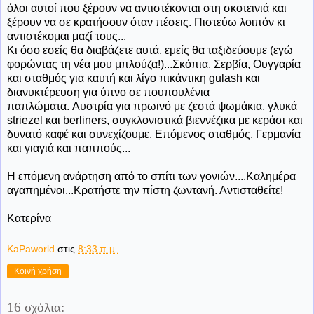
όλοι αυτοί που ξέρουν να αντιστέκονται στη σκοτεινιά και
ξέρουν να σε κρατήσουν όταν πέσεις. Πιστεύω λοιπόν κι
αντιστέκομαι μαζί τους...
Κι όσο εσείς θα διαβάζετε αυτά, εμείς θα ταξιδεύουμε (εγώ
φορώντας τη νέα μου μπλούζα!)...Σκόπια, Σερβία, Ουγγαρία
και σταθμός για καυτή και λίγο πικάντικη gulash και
διανυκτέρευση για ύπνο σε πουπουλένια
παπλώματα. Αυστρία για πρωινό με ζεστά ψωμάκια, γλυκά
striezel και berliners, συγκλονιστικά βιεννέζικα με κεράσι και
δυνατό καφέ και συνεχίζουμε. Επόμενος σταθμός, Γερμανία
και γιαγιά και παππούς...
Η επόμενη ανάρτηση από το σπίτι των γονιών....Καλημέρα
αγαπημένοι...Κρατήστε την πίστη ζωντανή. Αντισταθείτε!
Κατερίνα
KaPaworld
στις
8:33 π.μ.
Κοινή χρήση
16 σχόλια: