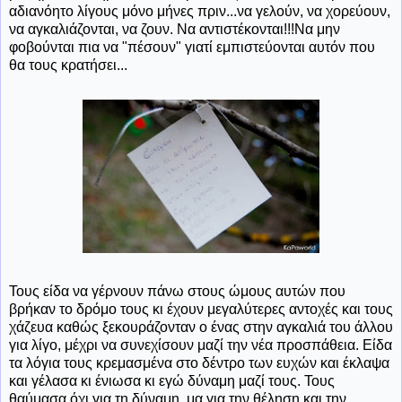
αδιανόητο λίγους μόνο μήνες πριν...να γελούν, να χορεύουν,
να αγκαλιάζονται, να ζουν. Να αντιστέκονται!!!Να μην
φοβούνται πια να "πέσουν" γιατί εμπιστεύονται αυτόν που
θα τους κρατήσει...
Τους είδα να γέρνουν πάνω στους ώμους αυτών που
βρήκαν το δρόμο τους κι έχουν μεγαλύτερες αντοχές και τους
χάζευα καθώς ξεκουράζονταν ο ένας στην αγκαλιά του άλλου
για λίγο, μέχρι να συνεχίσουν μαζί την νέα προσπάθεια. Είδα
τα λόγια τους κρεμασμένα στο δέντρο των ευχών και έκλαψα
και γέλασα κι ένιωσα κι εγώ δύναμη μαζί τους. Τους
θαύμασα όχι για τη δύναμη, μα για την θέληση και την