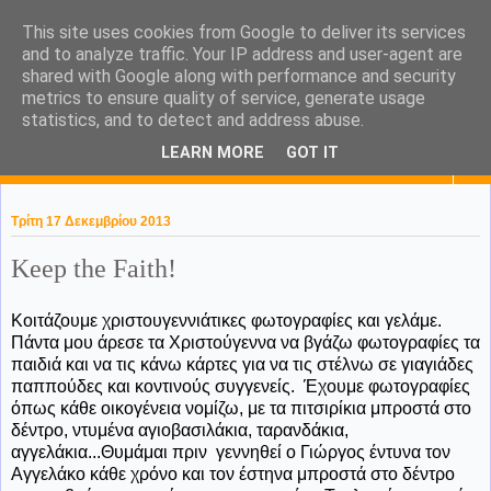
This site uses cookies from Google to deliver its services
KaPa. Me without you...tea
and to analyze traffic. Your IP address and user-agent are
shared with Google along with performance and security
without a biscuit!
metrics to ensure quality of service, generate usage
statistics, and to detect and address abuse.
LEARN MORE
GOT IT
▼
Τρίτη 17 Δεκεμβρίου 2013
Keep the Faith!
Κοιτάζουμε χριστουγεννιάτικες φωτογραφίες και γελάμε.
Πάντα μου άρεσε τα Χριστούγεννα να βγάζω φωτογραφίες τα
παιδιά και να τις κάνω κάρτες για να τις στέλνω σε γιαγιάδες
παππούδες και κοντινούς συγγενείς. Έχουμε φωτογραφίες
όπως κάθε οικογένεια νομίζω, με τα πιτσιρίκια μπροστά στο
δέντρο, ντυμένα αγιοβασιλάκια, ταρανδάκια,
αγγελάκια...Θυμάμαι πριν γεννηθεί ο Γιώργος έντυνα τον
Αγγελάκο κάθε χρόνο και τον έστηνα μπροστά στο δέντρο