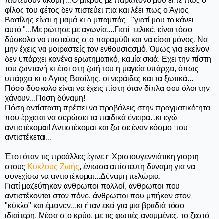
πιστεύουν ακόμη ...Ο μικρός με παράπονο μου είπε πως ο
φίλος του φέτος δεν πιστεύει πια και λέει πως ο Άγιος
Βασίλης είναι η μαμά κι ο μπαμπάς..."γιατί μου το κάνει
αυτό;"...Με ρώτησε με αγωνία....Γιατί τελικά, είναι τόσο
δύσκολο να πιστεύεις στο παραμύθι και να είσαι μόνος. Να
μην έχεις να μοιραστείς τον ενθουσιασμό. Όμως για εκείνον
δεν υπάρχει κανένα ερωτηματικό, καμία σκιά. Εχει την πίστη
του ζωντανή κι έτσι στη ζωή του η μαγεία υπάρχει, όπως
υπάρχει κι ο Αγιος Βασίλης, οι νεράιδες και τα ξωτικά...
Πόσο δύσκολο είναι να έχεις πίστη όταν δίπλα σου όλοι την
χάνουν...Πόση δύναμη!
Πόση αντίσταση πρέπει να προβάλεις στην πραγματικότητα
που έρχεται να σαρώσει τα παιδικά όνειρα...κι εγώ
αντιστέκομαι! Αντιστέκομαι και ζω σε έναν κόσμο που
αντιστέκεται...
Έτσι όταν τις προάλλες έγινε η Χριστουγεννιάτικη γιορτή
στους
Κύκλους Ζωής
, ένιωσα απίστευτη δύναμη για να
συνεχίσω να αντιστέκομαι...Δύναμη πελώρια.
Γιατί μαζεύτηκαν άνθρωποι πολλοί, άνθρωποι που
αντιστέκονται στον πόνο, άνθρωποι που μπήκαν στον
"κύκλο" και έμειναν...κι ήταν εκεί για μια βραδιά τόσο
ιδιαίτερη. Μέσα στο κρύο, με τις φωτιές αναμμένες, το ζεστό