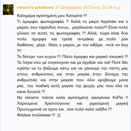
mirsini's creations
17 Δεκεμβρίου 2013 στις 10:34 π.μ.
Καλημέρα αγαπημένη μου Κατερίνα !!!
Τί όμορφες φωτογραφίες !! Καλά..το μικρό Αγγελάκι και ο
μικρός σου τάρανδος όντως...μεγάλωσαν πολύ!!! Είναι πολύ
γλύκες σε αυτές τις φωτογραφίες !!! Αλλά, τώρα είναι δύο
πολύ όμορφα και τρελά αντράκια με...πολύ ρόκ
διαθέσεις..χάχά...Θεός ο μικρός με την κιθάρα...rock on boy
!!!!
Το δέντρο των ευχών !!! Πόσο όμορφο και μαγικό σκηνικό !!!
Τα λόγια σου με συγκίνησαν και με άγγιξαν και ναί! Ποτέ δέν
πρέπει να το βάζουμε κάτω και να χάνουμε την πίστη μας
στους ανθρώπους και στην μαγεία...στην δύναμη της
ανθρωπιάς και στην μαγεία που όλοι κρύβουμε μέσα
μας...την παιδική αυτή μαγεία της ψυχής μας που όλα τα
κάνει δυνατά !!!
Να είσαστε πάντα καλά αγαπημένη οικογένεια ΚάΠα !!
Χαρούμενα Χριστούγεννα και χαρούμενη μαγική
Πρωτοχρονιά να έχετε και...ένα πολύ καλό ταξίδιιι !!!
Φιλάκια πολλάααα !!! :))