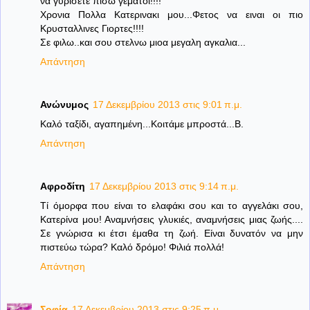
να γυρισετε πισω γεματοι!!!!
Χρονια Πολλα Κατερινακι μου...Φετος να ειναι οι πιο
Κρυσταλλινες Γιορτες!!!!
Σε φιλω..και σου στελνω μιοα μεγαλη αγκαλια...
Απάντηση
Ανώνυμος
17 Δεκεμβρίου 2013 στις 9:01 π.μ.
Καλό ταξίδι, αγαπημένη...Κοιτάμε μπροστά...Β.
Απάντηση
Αφροδίτη
17 Δεκεμβρίου 2013 στις 9:14 π.μ.
Τί όμορφα που είναι το ελαφάκι σου και το αγγελάκι σου,
Κατερίνα μου! Αναμνήσεις γλυκιές, αναμνήσεις μιας ζωής....
Σε γνώρισα κι έτσι έμαθα τη ζωή. Είναι δυνατόν να μην
πιστεύω τώρα? Καλό δρόμο! Φιλιά πολλά!
Απάντηση
Σοφία
17 Δεκεμβρίου 2013 στις 9:25 π.μ.