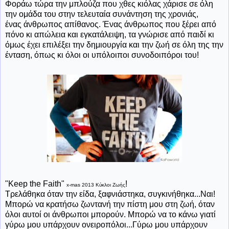
Φοράω τώρα την μπλούζα που χθες κιόλας χάρισε σε όλη
την ομάδα του στην τελευταία συνάντηση της χρονιάς,
ένας άνθρωπος απίθανος. Ένας άνθρωπος που ξέρει από
πόνο κι απώλεια και εγκατάλειψη, τα γνώρισε από παιδί κι
όμως έχει επιλέξει την δημιουργία και την ζωή σε όλη της την
ένταση, όπως κι όλοι οι υπόλοιποι συνοδοιπόροι του!
"Keep the Faith"
!
x-mas 2013 Κύκλοι Ζωής
Τρελάθηκα όταν την είδα, ξαφνιάστηκα, συγκινήθηκα...Ναι!
Μπορώ να κρατήσω ζωντανή την πίστη μου στη ζωή, όταν
όλοι αυτοί οι άνθρωποι μπορούν. Μπορώ να το κάνω γιατί
γύρω μου υπάρχουν ονειροπόλοι...Γύρω μου υπάρχουν