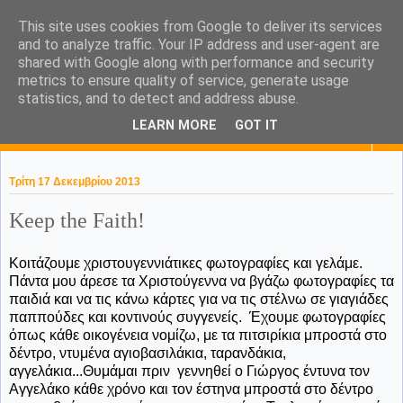
This site uses cookies from Google to deliver its services
KaPa. Me without you...tea
and to analyze traffic. Your IP address and user-agent are
shared with Google along with performance and security
without a biscuit!
metrics to ensure quality of service, generate usage
statistics, and to detect and address abuse.
LEARN MORE
GOT IT
▼
Τρίτη 17 Δεκεμβρίου 2013
Keep the Faith!
Κοιτάζουμε χριστουγεννιάτικες φωτογραφίες και γελάμε.
Πάντα μου άρεσε τα Χριστούγεννα να βγάζω φωτογραφίες τα
παιδιά και να τις κάνω κάρτες για να τις στέλνω σε γιαγιάδες
παππούδες και κοντινούς συγγενείς. Έχουμε φωτογραφίες
όπως κάθε οικογένεια νομίζω, με τα πιτσιρίκια μπροστά στο
δέντρο, ντυμένα αγιοβασιλάκια, ταρανδάκια,
αγγελάκια...Θυμάμαι πριν γεννηθεί ο Γιώργος έντυνα τον
Αγγελάκο κάθε χρόνο και τον έστηνα μπροστά στο δέντρο