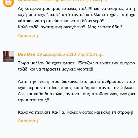
Αχ Κατερίνα μου..μας έστειλες πάλι!!!! κια να σκεφτείς ότι η
ευχή μου είχε "πέσει" από τον αέρα αλλά ευτυχώς υπήρχε
κάποιος να τη σηκώσει και να τη δέσει γερά!!!
Καλό ταξίδι αγαπημένη οικογένεια!!! Μας λείπετε ήδη!!
Απάντηση
Dee Dee
19 Δεκεμβρίου 2013 στις 9:18 π.μ.
Τωρα μαλλον θα εχετε φτασει. Ελπιζω να ειχατε ενα ομορφο
ταξιδι και να περασετε μαγικες γιορτες!!
Αυτη την πιστη που διακρινω στα ματια ανθρωπων, που
εχω περασει δια δια πυρος και σιδηρου παντα την ζηλευα.
Λες και καθε δυσκολια, αντι να τους αποθαρυννει, ενισχυει
την πιστη τους!!
Καλα να περνατε Κα-Πα. Καλες γιορτες και καλη επιστροφη!
Απάντηση