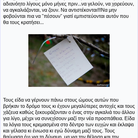
αδιανόητο λίγους μόνο μήνες πριν...να γελούν, να χορεύουν,
να αγκαλιάζονται, να ζουν. Να αντιστέκονται!!!Να μην
φοβούνται πια να "πέσουν" γιατί εμπιστεύονται αυτόν που
θα τους κρατήσει...
Τους είδα να γέρνουν πάνω στους ώμους αυτών που
βρήκαν το δρόμο τους κι έχουν μεγαλύτερες αντοχές και τους
χάζευα καθώς ξεκουράζονταν ο ένας στην αγκαλιά του άλλου
για λίγο, μέχρι να συνεχίσουν μαζί την νέα προσπάθεια. Είδα
τα λόγια τους κρεμασμένα στο δέντρο των ευχών και έκλαψα
και γέλασα κι ένιωσα κι εγώ δύναμη μαζί τους. Τους
θαύμασα όχι για τη δύναμη, μα για την θέληση και την