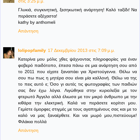
στις 3:25 μ.μ.
Γλυκιά, συγκινητική, ξεσηκωτική ανάρτηση! Καλό ταξίδι! Να
περάσετε αξέχαστα!
kathy by anthomeli
Απάντηση
lolipopfamily
17 Δεκεμβρίου 2013 στις 7:09 μ.μ.
Κατερίνα μου μόλις χθες ψάχνοντας πληροφορίες για έναν
φοβερό παιδότοπο, έπεσα πάνω σε μια ανάρτηση σου από
το 2011 που είχατε ξαναπάει για Χριστούγεννα. Θέλω να
σου πω πως η μητέρα σου είναι μία καλλονή. Θέλω να της
το πεις αυτό ε; Όσο γι αυτές τις φωτογραφίες των παιδιών
σας δεν έχω λόγια. Λιγώθηκα στην κυριολεξία με τον
φτερωτό Άγγελο αλλά έλιωσα με τον μικρό άνθρωπο με την
κιθάρα την ελεκτρική. Καλά να περάσετε κορίτσι μου.
Γεμίστε όμορφες στιγμές με τους αγαπημένους σας και με το
καλό να μας ξαναέρθετε. Και ναι μωρό μου,πιστεύουμε!
Φιλάκια πολλά
Απάντηση