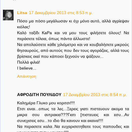
Litsa
17 Δεκεμβρίου 2013 στις 8:53 π.μ.
Πόσο μα πόσο μεγάλωσαν κι όχι μόνο αυτό, αλλά αγρίεψαν
κιόλας!
Καλό ταξίδι KaPa και να μου τους φιλήσετε όλους! Να
περάσετε τέλεια, όπως πάντα άλλωστε!
Να απολαύσετε κάθε χιλιόμετρο και να κουβαλήσετε μικρούς
θησαυρούς, από αυτούς που δεν τους αγοράζεις, αλλά τους
βρίσκεις εκεί που κάποιοι ξεχνούν να ψάξουν...
Πολλά φιλιά!
I believe...
Απάντηση
ΑΦΡΟΔΙΤΗ ΠΟΥΛΙΔΟΥ
17 Δεκεμβρίου 2013 στις 8:54 π.μ.
Καλημέρα Γλυκο μου κοριτσι!!!!
Ετσι ειναι...οπως τα λες...Ξερεις γιατι πιστευουν ακομα τα
μικρα σου αντρακια???Γιατι [πιστευεις και εσυ...Αν
συνεχισεις εσυ...το ιδιο θα κανουν και εκεινα!!!!
Να περασετε καλα..Να ευχαρισετηθειτε τους παπουδες και