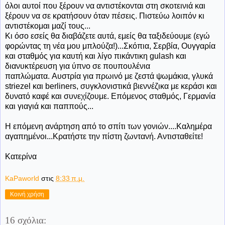
όλοι αυτοί που ξέρουν να αντιστέκονται στη σκοτεινιά και
ξέρουν να σε κρατήσουν όταν πέσεις. Πιστεύω λοιπόν κι
αντιστέκομαι μαζί τους...
Κι όσο εσείς θα διαβάζετε αυτά, εμείς θα ταξιδεύουμε (εγώ
φορώντας τη νέα μου μπλούζα!)...Σκόπια, Σερβία, Ουγγαρία
και σταθμός για καυτή και λίγο πικάντικη gulash και
διανυκτέρευση για ύπνο σε πουπουλένια
παπλώματα. Αυστρία για πρωινό με ζεστά ψωμάκια, γλυκά
striezel και berliners, συγκλονιστικά βιεννέζικα με κεράσι και
δυνατό καφέ και συνεχίζουμε. Επόμενος σταθμός, Γερμανία
και γιαγιά και παππούς...
Η επόμενη ανάρτηση από το σπίτι των γονιών....Καλημέρα
αγαπημένοι...Κρατήστε την πίστη ζωντανή. Αντισταθείτε!
Κατερίνα
KaPaworld
στις
8:33 π.μ.
Κοινή χρήση
16 σχόλια: