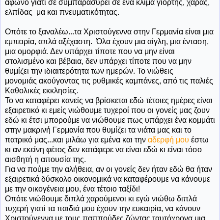
άφωνο γιατί σε συμπαρασύρει σε ένα κλίμα γιορτής, χαράς,
ελπίδας μα και πνευματικότητας.
Οπότε το ξαναλέω...τα Χριστούγεννα στην Γερμανία είναι μια
εμπειρία, απλά αξέχαστη. Όλα έχουν μια αίγλη, μια ένταση,
μια ομορφιά. Δεν υπάρχει τίποτε που να μην είναι
στολισμένο και βέβαια, δεν υπάρχει τίποτε που να μην
θυμίζει την ιδιαιτερότητα των ημερών. Το νιώθεις
μονομιάς ακούγοντας τις ρυθμικές καμπάνες, από τις παλιές
Καθολικές εκκλησίες.
Το να καταφέρει κανείς να βρίσκεται εδώ τέτοιες ημέρες είναι
εξαιρετικό κι εμείς νιώθουμε τυχεροί που οι γονείς μας ζουν
εδώ κι έτσι μπορούμε να νιώθουμε πως υπάρχει ένα κομμάτι
στην μακρινή Γερμανία που θυμίζει τα νιάτα μας και το
πατρικό μας...και μιλάω για εμένα και την
αδερφή μου
έστω
κι αν εκείνη φέτος δεν κατάφερε να είναι εδώ κι είναι τόσο
αισθητή η απουσία της.
Για να πούμε την αλήθεια, αν οι γονείς δεν ήταν εδώ θα ήταν
εξαιρετικά δύσκολο οικονομικά να καταφέρουμε να κάνουμε
με την οικογένεια μου, ένα τέτοιο ταξίδι!
Οπότε νιώθουμε διπλά χαρούμενοι κι εγώ νιώθω διπλά
τυχερή γιατί τα παιδιά μου έχουν την ευκαιρία, να κάνουν
Χριστούγεννα με τους παππούδες ζώντας ταυτόχρονα μια