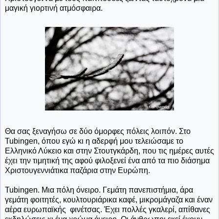
μαγική γιορτινή ατμόσφαιρα.
Θα σας ξεναγήσω σε δύο όμορφες πόλεις λοιπόν. Στο
Tubingen, όπου εγώ κι η αδερφή μου τελειώσαμε το
Ελληνικό Λύκειο και στην Στουτγκάρδη, που τις ημέρες αυτές
έχει την τιμητική της αφού φιλοξενεί ένα από τα πιο διάσημα
Χριστουγεννιάτικα παζάρια στην Ευρώπη.
Tubingen. Μια πόλη όνειρο. Γεμάτη πανεπιστήμια, άρα
γεμάτη φοιτητές, κουλτουριάρικα καφέ, μικρομάγαζα και έναν
αέρα ευρωπαϊκής φινέτσας. Έχει πολλές γκαλερί, απίθανες