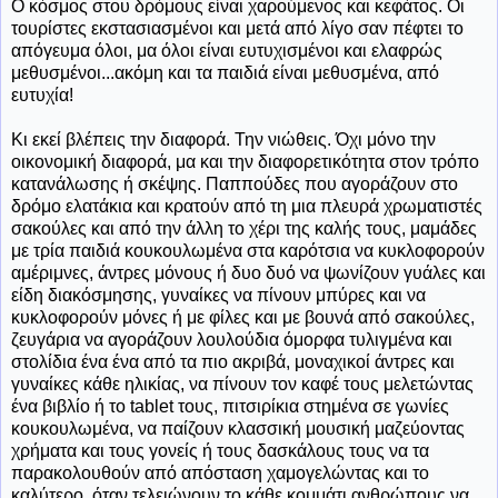
Ο κόσμος στου δρόμους είναι χαρούμενος και κεφάτος. Οι
τουρίστες εκστασιασμένοι και μετά από λίγο σαν πέφτει το
απόγευμα όλοι, μα όλοι είναι ευτυχισμένοι και ελαφρώς
μεθυσμένοι...ακόμη και τα παιδιά είναι μεθυσμένα, από
ευτυχία!
Κι εκεί βλέπεις την διαφορά. Την νιώθεις. Όχι μόνο την
οικονομική διαφορά, μα και την διαφορετικότητα στον τρόπο
κατανάλωσης ή σκέψης. Παππούδες που αγοράζουν στο
δρόμο ελατάκια και κρατούν από τη μια πλευρά χρωματιστές
σακούλες και από την άλλη το χέρι της καλής τους, μαμάδες
με τρία παιδιά κουκουλωμένα στα καρότσια να κυκλοφορούν
αμέριμνες, άντρες μόνους ή δυο δυό να ψωνίζουν γυάλες και
είδη διακόσμησης, γυναίκες να πίνουν μπύρες και να
κυκλοφορούν μόνες ή με φίλες και με βουνά από σακούλες,
ζευγάρια να αγοράζουν λουλούδια όμορφα τυλιγμένα και
στολίδια ένα ένα από τα πιο ακριβά, μοναχικοί άντρες και
γυναίκες κάθε ηλικίας, να πίνουν τον καφέ τους μελετώντας
ένα βιβλίο ή το tablet τους, πιτσιρίκια στημένα σε γωνίες
κουκουλωμένα, να παίζουν κλασσική μουσική μαζεύοντας
χρήματα και τους γονείς ή τους δασκάλους τους να τα
παρακολουθούν από απόσταση χαμογελώντας και το
καλύτερο, όταν τελειώνουν το κάθε κομμάτι ανθρώπους να