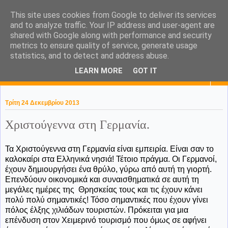
This site uses cookies from Google to deliver its services
KaPa. Me without you...tea
and to analyze traffic. Your IP address and user-agent are
shared with Google along with performance and security
without a biscuit!
metrics to ensure quality of service, generate usage
statistics, and to detect and address abuse.
LEARN MORE
GOT IT
▼
Τρίτη 24 Δεκεμβρίου 2013
Χριστούγεννα στη Γερμανία.
Τα Χριστούγεννα στη Γερμανία είναι εμπειρία. Είναι σαν το
καλοκαίρι στα Ελληνικά νησιά! Τέτοιο πράγμα. Οι Γερμανοί,
έχουν δημιουργήσει ένα θρύλο, γύρω από αυτή τη γιορτή.
Επενδύουν οικονομικά και συναισθηματικά σε αυτή τη
μεγάλες ημέρες της Θρησκείας τους και τις έχουν κάνει
πολύ πολύ σημαντικές! Τόσο σημαντικές που έχουν γίνει
πόλος έλξης χιλιάδων τουριστών. Πρόκειται για μια
επένδυση στον Χειμερινό τουρισμό που όμως σε αφήνει