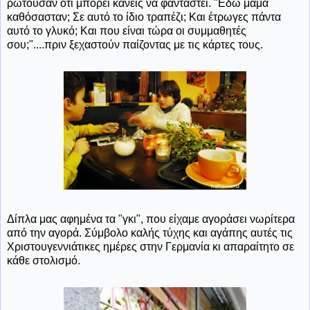
ρωτούσαν ότι μπορεί κανείς να φανταστεί. "Εδώ μαμά
καθόσασταν; Σε αυτό το ίδιο τραπέζι; Και έτρωγες πάντα
αυτό το γλυκό; Και που είναι τώρα οι συμμαθητές
σου;"....πριν ξεχαστούν παίζοντας με τις κάρτες τους.
Δίπλα μας αφημένα τα "γκι", που είχαμε αγοράσει νωρίτερα
από την αγορά. Σύμβολο καλής τύχης και αγάπης αυτές τις
Χριστουγεννιάτικες ημέρες στην Γερμανία κι απαραίτητο σε
κάθε στολισμό.