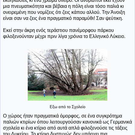
εκδηλώσεις κι ένα χρώμα όνειρο. Οι άνθρωποι εκεί έχουν
μια πνευματικότητα και βέβαια η πόλη είναι τόσο παλιά κι
ονειρεμένη που νομίζεις ότι ζεις κάπου αλλού. Την Άνοιξη
είναι σαν να ζεις ένα πραγματικό παραμύθι! Σαν ψεύτικη.
Εκεί στην άκρη ενός τεράστιου πανέμορφου πάρκου
φιλοξενούνταν μέχρι πριν λίγα χρόνια το Ελληνικό Λύκειο.
Εξω από το Σχολείο
Ο χώρος ήταν πραγματικά όμορφος, σε ένα συγκρότημα
παλιών κτιρίων όπου λειτουργούσαν κανονικά ως Γερμανικά
σχολεία κι ένα κτίριο από αυτά απλά φιλοξενούσε τις τάξεις
του Λυκείου. Το κτίριο δυστυχώς δεν υπάρχει πια.