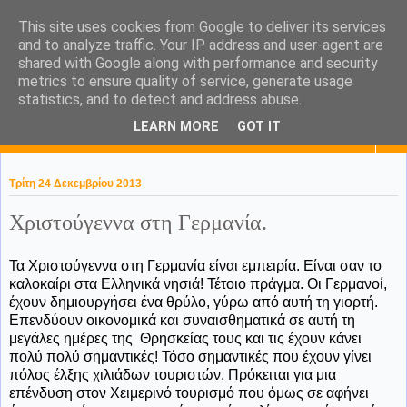
This site uses cookies from Google to deliver its services
KaPa. Me without you...tea
and to analyze traffic. Your IP address and user-agent are
shared with Google along with performance and security
without a biscuit!
metrics to ensure quality of service, generate usage
statistics, and to detect and address abuse.
LEARN MORE
GOT IT
▼
Τρίτη 24 Δεκεμβρίου 2013
Χριστούγεννα στη Γερμανία.
Τα Χριστούγεννα στη Γερμανία είναι εμπειρία. Είναι σαν το
καλοκαίρι στα Ελληνικά νησιά! Τέτοιο πράγμα. Οι Γερμανοί,
έχουν δημιουργήσει ένα θρύλο, γύρω από αυτή τη γιορτή.
Επενδύουν οικονομικά και συναισθηματικά σε αυτή τη
μεγάλες ημέρες της Θρησκείας τους και τις έχουν κάνει
πολύ πολύ σημαντικές! Τόσο σημαντικές που έχουν γίνει
πόλος έλξης χιλιάδων τουριστών. Πρόκειται για μια
επένδυση στον Χειμερινό τουρισμό που όμως σε αφήνει