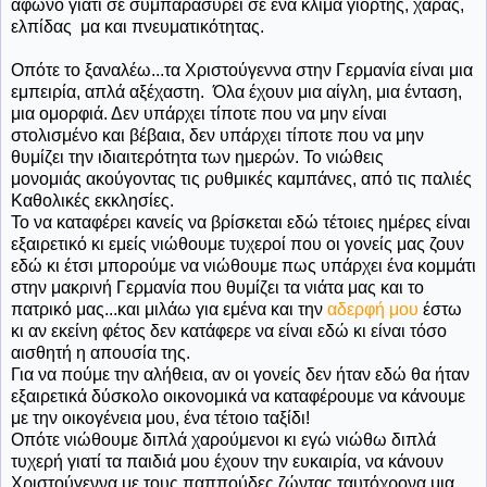
άφωνο γιατί σε συμπαρασύρει σε ένα κλίμα γιορτής, χαράς,
ελπίδας μα και πνευματικότητας.
Οπότε το ξαναλέω...τα Χριστούγεννα στην Γερμανία είναι μια
εμπειρία, απλά αξέχαστη. Όλα έχουν μια αίγλη, μια ένταση,
μια ομορφιά. Δεν υπάρχει τίποτε που να μην είναι
στολισμένο και βέβαια, δεν υπάρχει τίποτε που να μην
θυμίζει την ιδιαιτερότητα των ημερών. Το νιώθεις
μονομιάς ακούγοντας τις ρυθμικές καμπάνες, από τις παλιές
Καθολικές εκκλησίες.
Το να καταφέρει κανείς να βρίσκεται εδώ τέτοιες ημέρες είναι
εξαιρετικό κι εμείς νιώθουμε τυχεροί που οι γονείς μας ζουν
εδώ κι έτσι μπορούμε να νιώθουμε πως υπάρχει ένα κομμάτι
στην μακρινή Γερμανία που θυμίζει τα νιάτα μας και το
πατρικό μας...και μιλάω για εμένα και την
αδερφή μου
έστω
κι αν εκείνη φέτος δεν κατάφερε να είναι εδώ κι είναι τόσο
αισθητή η απουσία της.
Για να πούμε την αλήθεια, αν οι γονείς δεν ήταν εδώ θα ήταν
εξαιρετικά δύσκολο οικονομικά να καταφέρουμε να κάνουμε
με την οικογένεια μου, ένα τέτοιο ταξίδι!
Οπότε νιώθουμε διπλά χαρούμενοι κι εγώ νιώθω διπλά
τυχερή γιατί τα παιδιά μου έχουν την ευκαιρία, να κάνουν
Χριστούγεννα με τους παππούδες ζώντας ταυτόχρονα μια