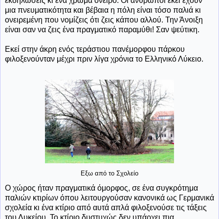
εκδηλώσεις κι ένα χρώμα όνειρο. Οι άνθρωποι εκεί έχουν
μια πνευματικότητα και βέβαια η πόλη είναι τόσο παλιά κι
ονειρεμένη που νομίζεις ότι ζεις κάπου αλλού. Την Άνοιξη
είναι σαν να ζεις ένα πραγματικό παραμύθι! Σαν ψεύτικη.
Εκεί στην άκρη ενός τεράστιου πανέμορφου πάρκου
φιλοξενούνταν μέχρι πριν λίγα χρόνια το Ελληνικό Λύκειο.
Εξω από το Σχολείο
Ο χώρος ήταν πραγματικά όμορφος, σε ένα συγκρότημα
παλιών κτιρίων όπου λειτουργούσαν κανονικά ως Γερμανικά
σχολεία κι ένα κτίριο από αυτά απλά φιλοξενούσε τις τάξεις
του Λυκείου. Το κτίριο δυστυχώς δεν υπάρχει πια.