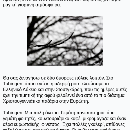
μαγική γιορτινή ατμόσφαιρα.
Θα σας ξεναγήσω σε δύο όμορφες πόλεις λοιπόν. Στο
Tubingen, όπου εγώ κι η αδερφή μου τελειώσαμε το
Ελληνικό Λύκειο και στην Στουτγκάρδη, που τις ημέρες αυτές
έχει την τιμητική της αφού φιλοξενεί ένα από τα πιο διάσημα
Χριστουγεννιάτικα παζάρια στην Ευρώπη.
Tubingen. Μια πόλη όνειρο. Γεμάτη πανεπιστήμια, άρα
γεμάτη φοιτητές, κουλτουριάρικα καφέ, μικρομάγαζα και έναν
αέρα ευρωπαϊκής φινέτσας. Έχει πολλές γκαλερί, απίθανες