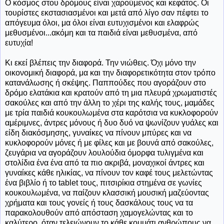
Ο κόσμος στου δρόμους είναι χαρούμενος και κεφάτος. Οι
τουρίστες εκστασιασμένοι και μετά από λίγο σαν πέφτει το
απόγευμα όλοι, μα όλοι είναι ευτυχισμένοι και ελαφρώς
μεθυσμένοι...ακόμη και τα παιδιά είναι μεθυσμένα, από
ευτυχία!
Κι εκεί βλέπεις την διαφορά. Την νιώθεις. Όχι μόνο την
οικονομική διαφορά, μα και την διαφορετικότητα στον τρόπο
κατανάλωσης ή σκέψης. Παππούδες που αγοράζουν στο
δρόμο ελατάκια και κρατούν από τη μια πλευρά χρωματιστές
σακούλες και από την άλλη το χέρι της καλής τους, μαμάδες
με τρία παιδιά κουκουλωμένα στα καρότσια να κυκλοφορούν
αμέριμνες, άντρες μόνους ή δυο δυό να ψωνίζουν γυάλες και
είδη διακόσμησης, γυναίκες να πίνουν μπύρες και να
κυκλοφορούν μόνες ή με φίλες και με βουνά από σακούλες,
ζευγάρια να αγοράζουν λουλούδια όμορφα τυλιγμένα και
στολίδια ένα ένα από τα πιο ακριβά, μοναχικοί άντρες και
γυναίκες κάθε ηλικίας, να πίνουν τον καφέ τους μελετώντας
ένα βιβλίο ή το tablet τους, πιτσιρίκια στημένα σε γωνίες
κουκουλωμένα, να παίζουν κλασσική μουσική μαζεύοντας
χρήματα και τους γονείς ή τους δασκάλους τους να τα
παρακολουθούν από απόσταση χαμογελώντας και το
καλύτερο, όταν τελειώνουν το κάθε κομμάτι ανθρώπους να