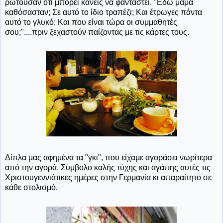
ρωτούσαν ότι μπορεί κανείς να φανταστεί. "Εδώ μαμά
καθόσασταν; Σε αυτό το ίδιο τραπέζι; Και έτρωγες πάντα
αυτό το γλυκό; Και που είναι τώρα οι συμμαθητές
σου;"....πριν ξεχαστούν παίζοντας με τις κάρτες τους.
Δίπλα μας αφημένα τα "γκι", που είχαμε αγοράσει νωρίτερα
από την αγορά. Σύμβολο καλής τύχης και αγάπης αυτές τις
Χριστουγεννιάτικες ημέρες στην Γερμανία κι απαραίτητο σε
κάθε στολισμό.