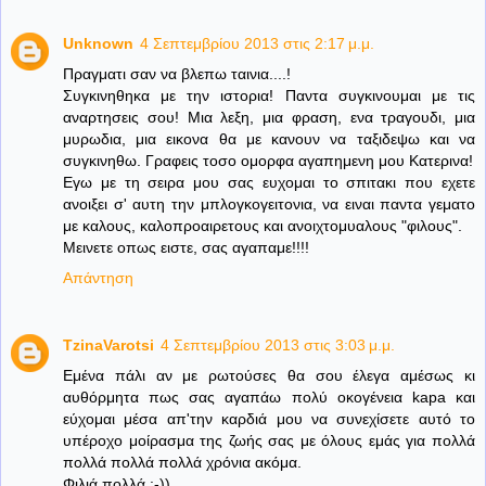
Unknown
4 Σεπτεμβρίου 2013 στις 2:17 μ.μ.
Πραγματι σαν να βλεπω ταινια....!
Συγκινηθηκα με την ιστορια! Παντα συγκινουμαι με τις
αναρτησεις σου! Μια λεξη, μια φραση, ενα τραγουδι, μια
μυρωδια, μια εικονα θα με κανουν να ταξιδεψω και να
συγκινηθω. Γραφεις τοσο ομορφα αγαπημενη μου Κατερινα!
Εγω με τη σειρα μου σας ευχομαι το σπιτακι που εχετε
ανοιξει σ' αυτη την μπλογκογειτονια, να ειναι παντα γεματο
με καλους, καλοπροαιρετους και ανοιχτομυαλους "φιλους".
Μεινετε οπως ειστε, σας αγαπαμε!!!!
Απάντηση
TzinaVarotsi
4 Σεπτεμβρίου 2013 στις 3:03 μ.μ.
Εμένα πάλι αν με ρωτούσες θα σου έλεγα αμέσως κι
αυθόρμητα πως σας αγαπάω πολύ οκογένεια kapa και
εύχομαι μέσα απ'την καρδιά μου να συνεχίσετε αυτό το
υπέροχο μοίρασμα της ζωής σας με όλους εμάς για πολλά
πολλά πολλά πολλά χρόνια ακόμα.
Φιλιά πολλά :-))