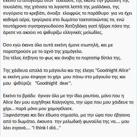
Εκείνο το απόγευμα όταν
τελείωσε, της έκανα την βραδινή της
τουαλέτα, της χτένισα τα λιγοστά λεπτά της μαλλάκια, της
συγύρισα το κρεβάτι, άνοιξα
ελαφρώς το παράθυρο
για να έχει
καθαρό αέρα, τριγύρισα στο δωμάτιο τακτοποιώντας το, ενώ
ταυτόχρονα σιγοτραγουδούσα Χατζηδάκη γιατί ήξερα πόσο της
άρεσε να ακούει να ψιθυρίζω ελληνικές μελωδίες.
Όσο εγώ έκανα όλα αυτά εκείνη έμενε σιωπηλή, και με
παρατηρούσε με το αχνό της χαμόγελο.
Στο τέλος έσβηνα το φως και άναβα το πορτατίφ δίπλα της.
Της χάιδευα απαλά το μάγουλο και της έλεγα "
Goodnight
Alice"
κι εκείνη μου έσφιγγε το χέρι
μου πάνω στο μάγουλο της και
μου
ψιθύριζε
"
Goodnight
dear"
.
Εκείνο το βράδυ
έγιναν όλα με την ίδια ρουτίνα, μόνο που η
Α
lice
δεν μου ευχήθηκε Καληνύχτα, την ώρα που μου χάιδευε το
χέρι… παρά μόνο μου χαμογέλασε.
Ξαφνιάστηκα και δεν έδωσα σημασία,
μα την ώρα που έβγαινα
από το δωμάτιο, άκουσα
την μελωδική φωνούλα της να…. μου
λέει σιγανά…. "
I
think
I
did
…"