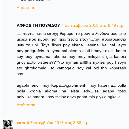
Απάντηση
ΑΦΡΟΔΙΤΗ ΠΟΥΛΙΔΟΥ
4 Σεπτεμβρίου 2013 στις 8:49 π.μ.
.....παντα τετοια εποχη θυμαμαι το μουντο λονδινο μου...τισ
μερεσ που ημουν ηδη εκει τετοια εποχη...την προετοιμασια
μγια το uni...Toys filoys poy ekana....esena...kai nai...ayto
poy perigrafeis to uymamai akoma giati hmoyn ekei...konta
soy poy uymamai akoma poy moy miloyses gia kapoia
grioyla...to pisteeis????to uymamai!!!!tis nyxtes poy hsoyn
sto ghrokomeio....to xamogelo soy kai oxi thn kopyrash
soy...
agaphmenoi moy Kapa...Agaphmenh moy katerina....polla
polla xronia akoma na eiste edv....se agapv toso
poly...kalhmera...soy stelnv opvs panta mia glykia agkalia
Απάντηση
xara
4 Σεπτεμβρίου 2013 στις 8:56 π.μ.