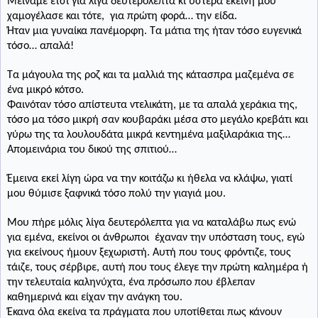
Μείναμε έτσι για λίγα δευτερόλεπτα κι ύστερα εκείνη μου
χαμογέλασε και
τότε,
για πρώτη φορά… την είδα.
Ήταν μια γυναίκα πανέμορφη. Τα μάτια της ήταν τόσο ευγενικά
τόσο… απαλά!
Τα μάγουλα της ροζ και τα μαλλιά της κάτασπρα μαζεμένα σε
ένα μικρό κότσο.
Φαινόταν τόσο απίστευτα ντελικάτη, με τα απαλά χεράκια της,
τόσο μα τόσο μικρή σαν κουβαράκι μέσα στο μεγάλο κρεβάτι και
γύρω της τα λουλουδάτα μικρά κεντημένα μαξιλαράκια της…
Απομεινάρια του δικού της σπιτιού…
Έμεινα εκεί λίγη ώρα να την κοιτάζω κι ήθελα να κλάψω, γιατί
μου θύμισε ξαφνικά τόσο πολύ την γιαγιά μου.
Μου πήρε μόλις λίγα δευτερόλεπτα για να καταλάβω πως ενώ
για εμένα, εκείνοι οι άνθρωποι
έχαναν την υπόσταση τους, εγώ
για εκείνους ήμουν ξεχωριστή. Αυτή που τους φρόντιζε, τους
τάιζε, τους σέρβιρε, αυτή που τους έλεγε την πρώτη καλημέρα ή
την τελευταία καληνύχτα, ένα πρόσωπο που έβλεπαν
καθημερινά και είχαν την ανάγκη του.
Έκανα όλα εκείνα τα πράγματα που υποτίθεται πως κάνουν