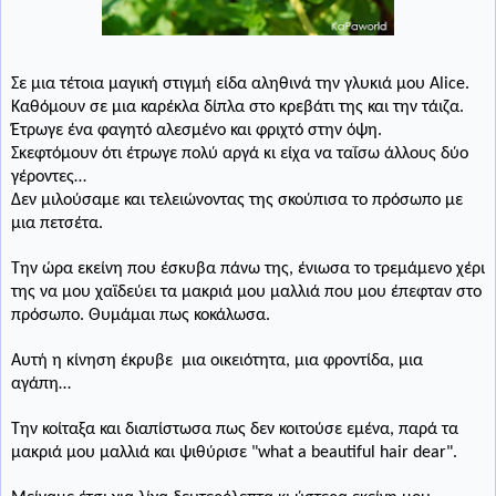
Σε μια τέτοια μαγική στιγμή είδα αληθινά την γλυκιά μου Α
lice
.
Καθόμουν σε μια καρέκλα δίπλα στο κρεβάτι της και την τάιζα.
Έτρωγε ένα φαγητό αλεσμένο και φριχτό στην όψη.
Σκεφτόμουν ότι έτρωγε πολύ αργά κι είχα να ταΐσω άλλους δύο
γέροντες…
Δεν μιλούσαμε και τελειώνοντας της σκούπισα το πρόσωπο με
μια πετσέτα.
Την ώρα εκείνη που έσκυβα πάνω της, ένιωσα το τρεμάμενο χέρι
της να μου χαϊδεύει τα μακριά μου μαλλιά που μου έπεφταν στο
πρόσωπο. Θυμάμαι πως κοκάλωσα.
Αυτή η κίνηση έκρυβε
μια οικειότητα, μια φροντίδα, μια
αγάπη…
Την κοίταξα και διαπίστωσα πως δεν κοιτούσε εμένα, παρά τα
μακριά μου μαλλιά και ψιθύρισε "what a beautiful hair dear".