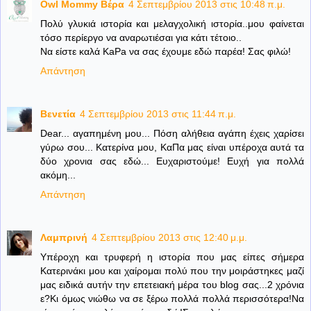
Owl Mommy Βέρα
4 Σεπτεμβρίου 2013 στις 10:48 π.μ.
Πολύ γλυκιά ιστορία και μελαγχολική ιστορία..μου φαίνεται
τόσο περίεργο να αναρωτιέσαι για κάτι τέτοιο..
Να είστε καλά KaPa να σας έχουμε εδώ παρέα! Σας φιλώ!
Απάντηση
Βενετία
4 Σεπτεμβρίου 2013 στις 11:44 π.μ.
Dear... αγαπημένη μου... Πόση αλήθεια αγάπη έχεις χαρίσει
γύρω σου... Κατερίνα μου, ΚαΠα μας είναι υπέροχα αυτά τα
δύο χρονια σας εδώ... Ευχαριστούμε! Ευχή για πολλά
ακόμη...
Απάντηση
Λαμπρινή
4 Σεπτεμβρίου 2013 στις 12:40 μ.μ.
Υπέροχη και τρυφερή η ιστορία που μας είπες σήμερα
Κατερινάκι μου και χαίρομαι πολύ που την μοιράστηκες μαζί
μας ειδικά αυτήν την επετειακή μέρα του blog σας...2 χρόνια
ε?Κι όμως νιώθω να σε ξέρω πολλά πολλά περισσότερα!Να