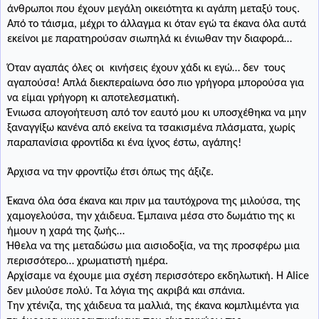
άνθρωποι που έχουν μεγάλη οικειότητα κι αγάπη μεταξύ τους.
Από το τάισμα, μέχρι το άλλαγμα κι όταν εγώ τα έκανα όλα αυτά
εκείνοι με παρατηρούσαν σιωπηλά κι ένιωθαν την διαφορά…
Όταν αγαπάς όλες οι
κινήσεις έχουν χάδι κι εγώ… δεν
τους
αγαπούσα! Απλά διεκπεραίωνα όσο πιο γρήγορα μπορούσα για
να είμαι γρήγορη κι αποτελεσματική.
Ένιωσα απογοήτευση από τον εαυτό μου κι υποσχέθηκα να μην
ξαναγγίξω κανένα από εκείνα τα τσακισμένα πλάσματα, χωρίς
παραπανίσια φροντίδα κι ένα ίχνος έστω, αγάπης!
Άρχισα να την φροντίζω έτσι όπως της άξιζε.
Έκανα όλα όσα έκανα και πριν μα ταυτόχρονα της μιλούσα, της
χαμογελούσα, την χάιδευα. Έμπαινα μέσα στο δωμάτιο της κι
ήμουν η χαρά της ζωής…
Ήθελα να της μεταδώσω μια αισιοδοξία, να της προσφέρω μια
περισσότερο… χρωματιστή ημέρα.
Αρχίσαμε να έχουμε μια σχέση περισσότερο εκδηλωτική. Η Α
lice
δεν μιλούσε πολύ. Τα λόγια της ακριβά και σπάνια.
Την χτένιζα, της χάιδευα τα μαλλιά, της έκανα κομπλιμέντα για