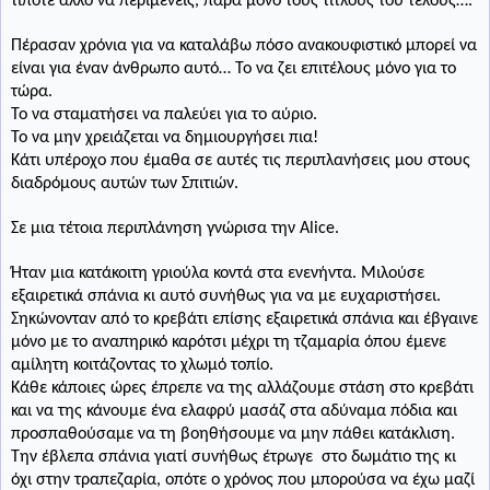
τίποτε άλλο να περιμένεις, παρά μόνο τους τίτλους του τέλους….
Πέρασαν χρόνια για να καταλάβω πόσο ανακουφιστικό μπορεί να
είναι για έναν άνθρωπο αυτό… Το να ζει επιτέλους μόνο για το
τώρα.
Το να σταματήσει να παλεύει για το αύριο.
Το να μην χρειάζεται να δημιουργήσει πια!
Κάτι υπέροχο που έμαθα σε αυτές τις περιπλανήσεις μου στους
διαδρόμους αυτών των Σπιτιών.
Σε μια τέτοια περιπλάνηση γνώρισα την Α
lice
.
Ήταν μια κατάκοιτη γριούλα κοντά στα ενενήντα. Μιλούσε
εξαιρετικά σπάνια κι αυτό συνήθως για να με ευχαριστήσει.
Σηκώνονταν από το κρεβάτι επίσης εξαιρετικά σπάνια και έβγαινε
μόνο με το αναπηρικό καρότσι μέχρι τη τζαμαρία όπου έμενε
αμίλητη κοιτάζοντας το χλωμό τοπίο.
Κάθε κάποιες ώρες έπρεπε να της αλλάζουμε στάση στο κρεβάτι
και να της κάνουμε ένα ελαφρύ μασάζ στα αδύναμα πόδια και
προσπαθούσαμε να τη βοηθήσουμε να μην πάθει κατάκλιση.
Την έβλεπα σπάνια γιατί συνήθως έτρωγε
στο δωμάτιο της κι
όχι στην τραπεζαρία, οπότε ο χρόνος που μπορούσα να έχω μαζί