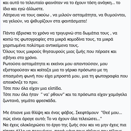
και αυτό το τελευταίο φαινόταν να το έχουν τόση ανάγκη… το
ίδιο και εγώ άλλωστε.
Λάτρευα να τους ακούω , να μιλούν ασταμάτητα, να θυμούνται,
να γελούν, να ψιθυρίζουν στα φαντάσματα!
Πάντα έβρισκα το χρόνο να τριγυρνώ στα δωμάτια τους , να
κοιτώ τις φωτογραφίες στα μικρά κομοδίνα τους, τα μικρά
χαριτωμένα πολύτιμα αντικείμενα τους.
Όλους τους μικρούς θησαυρούς μιας ζωής που πέρασε και
σβήνει στο χρόνο.
Ρωτούσα ασταμάτητα κι εκείνοι μου απαντούσαν, μου
εξιστορούσαν και κοίταζα
μια το γέρικο πρόσωπο με τη
σπασμένη φωνή που είχα μπροστά μου, μια τη φωτογραφία που
απεικόνιζε το πριν.
Τότε που όλα είχαν μια ελπίδα.
Τότε που όλα ήταν
"
να’ ρθουν" και τα πρόσωπα είχαν χαμόγελα
ζωντανά, γεμάτα φρεσκάδα.
Με έπιανε μια θλίψη και ένας φόβος. Σκεφτόμουν
"
Θεέ μου…
πώς είναι άραγε αυτό; Το να έχουν όλα τελειώσει…"
Να έχεις ολοκληρώσει το έργο της ζωής σου και να μην έχεις πια