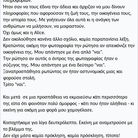
πληροφοριών.
Ήταν σαν να τους έδινα την άδεια και άρχιζαν να μου δίνουν
πληροφορίες που αφορούσαν τη ζωή τους, την οικογένεια τους,
την ιστορία τους. Με γοήτευαν όλα αυτά κι η ανάγκη των
ανθρώπων να μιλήσουν, να μοιραστούν.
Όχι όμως και η Α
lice
.
Δεν ακολούθησε κανένα άλλο σχόλιο, καμία παραπανίσια λέξη.
Κρατώντας ακόμη την φωτογραφία την ρώτησα αν απεικόνιζε την
οικογένεια της. Μου απάντησε με ένα απλό "ναι".
Την ρώτησα αν αυτός ο άντρας της φωτογραφίας ήταν ο
σύζυγος της. Μου απάντησε με ένα δεύτερο "ναι".
Ξαναπροσπάθησα ρωτώντας αν ήταν αστυνομικός μιας και
φορούσε στολή.
Τρίτο "ναι".
Και μετά
σε μια προσπάθεια να εκμαιεύσω κάτι περισσότερο
της είπα ότι φαινόταν πολύ όμορφος - κάτι που ήταν αλήθεια - κι
εκείνη για ακόμη μια φορά μου χαμογέλασε.
Κοιταχτήκαμε για λίγα δευτερόλεπτα. Εκείνη με αναμετρούσε με
το βλέμμα της.
Δεν είχε μέσα καμία πρόκληση, καμία πρόσκληση, τίποτα!