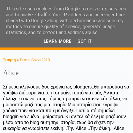
This site uses cookies from Google to deliver its services
KaPa. Me without you...tea
and to analyze traffic. Your IP address and user-agent are
shared with Google along with performance and security
without a biscuit!
metrics to ensure quality of service, generate usage
statistics, and to detect and address abuse.
LEARN MORE
GOT IT
▼
Τετάρτη 4 Σεπτεμβρίου 2013
Alice
Σήμερα κλείνουμε δυο χρόνια ως bloggers..θα μπορούσα να
γράψω διάφορα για το τι σημαίνει αυτό για εμάς.Αν κάτι
άλλαξε κι αν ναι πως...όμως προτιμώ να κάνω κάτι άλλο, να
μοιραστώ μαζί σας μια ιστορία.Μια ιστορία που έγραψα
χρόνια πριν για κάτι που με άγγιξε. Γιατί αυτό σημαίνει
bloggin για εμένα...μοίρασμα. Κι αν τελικά δεν μοιραζόμουν
μέσα από το blog αυτή την ιστορία, πως θα είχετε την
ευκαιρία να γνωρίσετε εκείνη...Την Alice...Την άλικη...Alice