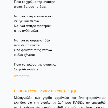
Ποιο το χρώμα της αγάπης
ποιος θα μου το βρει;
Να `ναι άσπρο συννεφάκι
φεύγει και περνά.
Να `ναι άσπρο γιασεμάκι
στον ανθό χαλά.
Να `ναι το ουράνιο τόξο
που δεν πιάνεται
Όλο φαίνεται πως φτάνω
κι όλο χάνεται.
Ποιο το χρώμα της αγάπης;
Σε φιλώ πολύ ;)
Απάντηση
ΠΕΠΗ
4 Σεπτεμβρίου 2013 στις 4:29 μ.μ.
Μελαγχολία, ένα γκρίζο χαμόγελο και ένα φτερούγισμα
ελπίδας για την υπόλοιπη ζωή μου ΚΑΘΏς αν ερωτηθώ
ποτέ αμέσως θα φωνάξω ΝΑΙ! Και πόσο υπέροχο όνομα