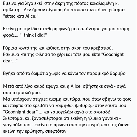
Έμεινα για λίγο εκεί
στην άκρη της πόρτας κοκαλωμένη κι
αμίλητη… Δεν ήμουν σίγουρη ότι άκουσα σωστά και ρώτησα
"είπες κάτι Α
lice;"
Εκείνη με την ίδια σταθερή φωνή μου απάντησε για μια ακόμη
φορά…. "
I
think
I
did
!"
Γύρισα κοντά της και κάθισα στην άκρη του κρεβατιού.
Έσκυψα και της φίλησα το χέρι και τότε μου είπε "
Goodnight
dear
…"
Βγήκα από το δωμάτιο χωρίς να κάνω τον παραμικρό θόρυβο.
Μετά από λίγο καιρό έφυγα και η Α
lice
σβήστηκε σιγά - σιγά
από το μυαλό μου.
Μα υπάρχουν στιγμές ακόμη και τώρα, που όταν σβήνω το φως
και πέφτω στο κρεβάτι να κοιμηθώ, ψιθυρίζω στον εαυτό μου
"
Goodnight
dear"
… και χαμογελάω αχνά στο σκοτάδι!
Σκέφτομαι και ξανασκέφτομαι ότι εκείνη η γλυκιά γυναίκα -
γιαγιούλα πια - εκείνο το πρωινό από την στιγμή που της έκανα
εκείνη την ερώτηση, σκεφτόταν.