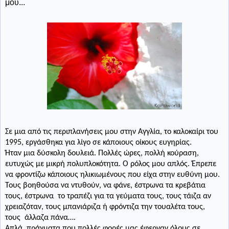
μου...
Σε μια από τις περιπλανήσεις μου στην Αγγλία, το καλοκαίρι του
1995, εργάσθηκα για λίγο σε κάποιους οίκους ευγηρίας.
Ήταν μια δύσκολη δουλειά. Πολλές ώρες, πολλή κούραση,
ευτυχώς με μικρή πολυπλοκότητα. Ο ρόλος μου απλός. Έπρεπε
να φροντίζω κάποιους ηλικιωμένους που είχα στην ευθύνη μου.
Τους βοηθούσα να ντυθούν, να φάνε, έστρωνα τα κρεβάτια
τους, έστρωνα
το τραπέζι για τα γεύματα τους, τους τάιζα αν
χρειαζόταν, τους μπανιάριζα ή φρόντιζα την τουαλέτα τους,
τους
άλλαζα πάνα….
Απλά
πράγματα που πολλές φορές μας έφερναν όλους σε