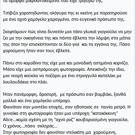
τα όμορφα μικροαντικείμενα που είχε τριγύρω της.
Τιτίβιζα χοροπηδώντας ολόγυρα της κι εκείνη με παρατηρούσε
με ένα αχνό χαμόγελο χαραγμένο, στο ευγενικό πρόσωπο της.
Σκεφτόμουν πώς είναι δυνατόν μια τόσο γλυκιά γιαγιούλα να μην
ζει με την οικογένεια της και πάντα έβλεπα την λάμψη στα μάτια
της όταν την επισκέπτονταν οι δύο γιοί
και τα εγγόνια της. Πόσο
χαρούμενη ήταν σαν τους έβλεπε.
Πάνω στο κομοδίνο της είχε μια και μοναδική ασημένια κορνίζα.
Μέσα είχε μια ασπρόμαυρη φωτογραφία. Απεικόνιζε την ίδια,
μια νεαρή κούκλα να ποζάρει με ένα στρογγυλό καπελάκι με
λουλουδάκια στο πλάι.
Ήταν πανέμορφη, δροσερή,
με πρόσωπο σαν βαμβάκι, ξανθά
μαλλιά και ένα χαμόγελο υπέροχο.
Φαινόταν σαν μοντέλο εποχής, σαν ηθοποιός σε ταινία ρετρό. Η
γυναίκα στη φωτογραφία ήταν μια υπέροχη "κατακόκκινη"
Alice...καμία σχέση με τη "αχνό ροζ" κουβαριασμένη γιαγιούλα.
Ο χρόνος...πόσο σκληρός...
Στην φωτογραφία δεν φαινόταν ντελικάτη μα χαρούμενη,