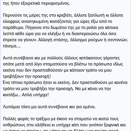
της ήταν εξαιρετικά περιορισμένος.
Περνούσε τις μέρες της στο κρεβάτι, άλλοτε ξαπλωτή κι άλλοτε
ελαφρώς ανασηκωμένη κοιτάζοντας για ώρες έξω από το
παράθυρο. Πήγαινα στο δωμάτιο της με το ρολόι για κάποια
λεπτά κάθε ώρα για να ελέγξω ή να διεκπεραιώσω όλα όσα
έπρεπε να γίνουν. Αλλαγή στάσης, άλλαγμα ρούχων ή σεντονιών,
τάισμα….
Αυτό συνέβαινε και με πολλούς άλλους κατάκοιτους γέροντες
οπότε μετά από λίγο σταματούσα να βλέπω τα πρόσωπα ιδίως
εκείνα που δεν προσπαθούσαν με κάποιον τρόπο να μου
τραβήξουν την προσοχή!
Ένα τέτοιο πρόσωπο ήταν κι εκείνη. Δεν προσπαθούσε με κανένα
τρόπο να μου τραβήξει την προσοχή. Να με κάνει να την
κοιτάξω… Απλά υπήρχε!
Λυπάμαι τόσο μα αυτό συνέβαινε και για εμένα.
Πολλές φορές το τρέξιμο με έκανε να σταματώ να κοιτώ τους
ανθρώπους στα αλήθεια κι υπήρχε κάτι που γινόταν ξαφνικά και