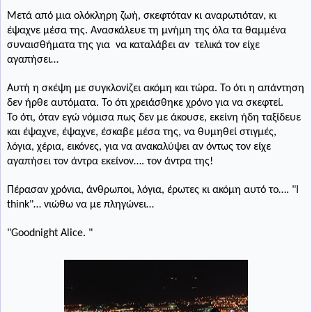
Μετά από μια ολόκληρη ζωή, σκεφτόταν κι αναρωτιόταν, κι
έψαχνε μέσα της. Ανασκάλευε τη μνήμη της όλα τα θαμμένα
συναισθήματα της για
να καταλάβει αν
τελικά τον είχε
αγαπήσει…
Αυτή η σκέψη με συγκλονίζει ακόμη και τώρα. Το ότι η απάντηση
δεν ήρθε αυτόματα. Το ότι χρειάσθηκε χρόνο για να σκεφτεί.
Το ότι, όταν εγώ νόμισα πως δεν με άκουσε, εκείνη ήδη ταξίδευε
και έψαχνε, έψαχνε, έσκαβε μέσα της, να θυμηθεί στιγμές,
λόγια, χέρια, εικόνες, για να ανακαλύψει αν όντως τον είχε
αγαπήσει τον άντρα εκείνον…. τον άντρα της!
Πέρασαν χρόνια, άνθρωποι, λόγια, έρωτες κι ακόμη αυτό το…. "
I
think"… νιώθω να μ
ε
πληγώνει
…
"Goodnight Αlice. "