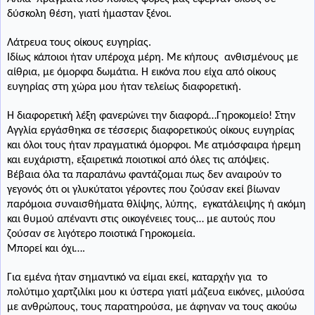
δύσκολη θέση, γιατί ήμασταν ξένοι.
Λάτρευα τους οίκους ευγηρίας.
Ιδίως κάποιοι ήταν υπέροχα μέρη. Με κήπους
ανθισμένους με
αίθρια, με όμορφα δωμάτια. Η εικόνα που είχα από οίκους
ευγηρίας στη χώρα μου ήταν τελείως διαφορετική.
Η διαφορετική λέξη φανερώνει την διαφορά…Γηροκομείο! Στην
Αγγλία εργάσθηκα σε τέσσερις διαφορετικούς οίκους ευγηρίας
και όλοι τους ήταν πραγματικά όμορφοι. Με ατμόσφαιρα ήρεμη
και ευχάριστη, εξαιρετικά ποιοτικοί από όλες τις απόψεις.
Βέβαια όλα τα παραπάνω φαντάζομαι πως δεν αναιρούν το
γεγονός ότι οι γλυκύτατοι γέροντες που ζούσαν εκεί βίωναν
παρόμοια συναισθήματα θλίψης, λύπης,
εγκατάλειψης ή ακόμη
και θυμού απέναντι στις οικογένειες τους… με αυτούς που
ζούσαν σε λιγότερο ποιοτικά Γηροκομεία.
Μπορεί και όχι….
Για εμένα ήταν σημαντικό να είμαι εκεί, καταρχήν για
το
πολύτιμο χαρτζιλίκι μου κι ύστερα γιατί μάζευα εικόνες, μιλούσα
με ανθρώπους, τους παρατηρούσα, με άφηναν να τους ακούω