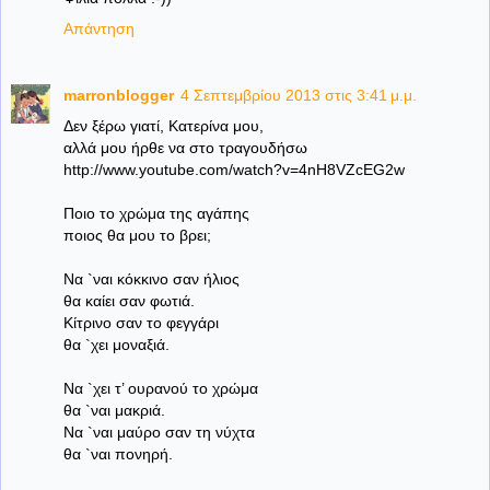
Απάντηση
marronblogger
4 Σεπτεμβρίου 2013 στις 3:41 μ.μ.
Δεν ξέρω γιατί, Κατερίνα μου,
αλλά μου ήρθε να στο τραγουδήσω
http://www.youtube.com/watch?v=4nH8VZcEG2w
Ποιο το χρώμα της αγάπης
ποιος θα μου το βρει;
Να `ναι κόκκινο σαν ήλιος
θα καίει σαν φωτιά.
Κίτρινο σαν το φεγγάρι
θα `χει μοναξιά.
Να `χει τ’ ουρανού το χρώμα
θα `ναι μακριά.
Να `ναι μαύρο σαν τη νύχτα
θα `ναι πονηρή.