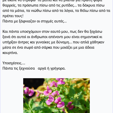
με έκανε να στρέφω
τα μάτια και να βλέπω για πρώτη φορά
θαρρείς, τα πρόσωπα πίσω από τις ρυτίδες… τα δάκρυα πίσω
από τα μάτια, τα νιώθω πίσω από τα λόγια, τα θέλω πίσω από τα
πρέπει τους!
Πάντα με ξάφνιαζαν οι στιγμές αυτές…
Και πάντα υποσχόμουν στον εαυτό μου, πως δεν θα ξεχάσω
ξανά ότι αυτοί οι άνθρωποι απέναντι μου είναι σημαντικοί κι
υπήρξαν άντρες και γυναίκες με δύναμη… που απλά χάθηκαν
μέσα σε ένα σωρό από σάρκα που μοιάζει με μια άδεια
κουρτίνα.
Υποσχέσεις….
Πάντα τις ξεχνούσα
αργά ή γρήγορα.