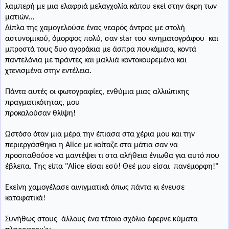
λαμπερή με μια ελαφριά μελαγχολία κάπου εκεί στην άκρη των
ματιών…
Δίπλα της χαμογελούσε ένας νεαρός άντρας με στολή
αστυνομικού, όμορφος πολύ, σαν star του κινηματογράφου και
μπροστά τους δυο αγοράκια με άσπρα πουκάμισα, κοντά
παντελόνια με τιράντες και μαλλιά κοντοκουρεμένα και
χτενισμένα στην εντέλεια.
Πάντα αυτές οι φωτογραφίες, ενθύμια μιας αλλιώτικης
πραγματικότητας, μου
προκαλούσαν θλίψη!
Ωστόσο όταν μια μέρα την έπιασα στα χέρια μου και την
περιεργάσθηκα η Α
lice
με κοίταζε στα μάτια σαν να
προσπαθούσε να μαντέψει τι στα αλήθεια ένιωθα για αυτό που
έβλεπα. Της είπα "Α
lice
είσαι εσύ! Θεέ μου είσαι
πανέμορφη!"
Εκείνη χαμογέλασε αινιγματικά όπως πάντα κι ένευσε
καταφατικά!
Συνήθως στους
άλλους ένα τέτοιο σχόλιο έφερνε κύματα