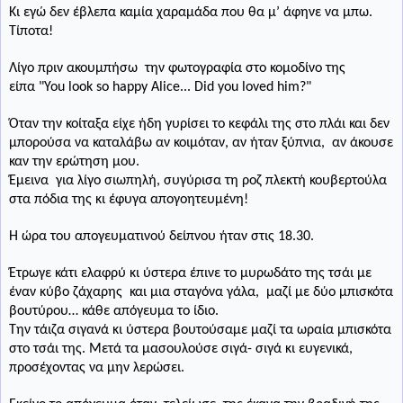
Κι εγώ δεν έβλεπα καμία χαραμάδα που θα μ’ άφηνε να μπω.
Τίποτα!
Λίγο πριν ακουμπήσω
την φωτογραφία στο κομοδίνο της
είπα "You look so happy Alice...
Did
you
loved
him
?"
Όταν την κοίταξα είχε ήδη γυρίσει το κεφάλι της στο πλάι και δεν
μπορούσα να καταλάβω αν κοιμόταν, αν ήταν ξύπνια,
αν άκουσε
καν την ερώτηση μου.
Έμεινα
για λίγο σιωπηλή, συγύρισα τη ροζ πλεκτή κουβερτούλα
στα πόδια της κι έφυγα απογοητευμένη!
Η ώρα του απογευματινού δείπνου ήταν στις 18.30.
Έτρωγε κάτι ελαφρύ κι ύστερα έπινε το μυρωδάτο της τσάι με
έναν κύβο ζάχαρης
και μια σταγόνα γάλα,
μαζί με δύο μπισκότα
βουτύρου… κάθε απόγευμα το ίδιο.
Την τάιζα σιγανά κι ύστερα βουτούσαμε μαζί τα ωραία μπισκότα
στο τσάι της. Μετά τ
α μασουλούσε σιγά- σιγά κι ευγενικά,
προσέχοντας να μην λερώσει.