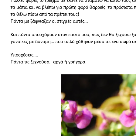
Πολλές φορές το τρέξιμο με έκανε να σταματώ να κοιτώ τους α
τα μάτια και να βλέπω για πρώτη φορά θαρρείς, τα πρόσωπα π
τα θέλω πίσω από τα πρέπει τους!
Πάντα με ξάφνιαζαν οι στιγμές αυτές…
Και πάντα υποσχόμουν στον εαυτό μου, πως δεν θα ξεχάσω ξανά
γυναίκες με δύναμη… που απλά χάθηκαν μέσα σε ένα σωρό από
Υποσχέσεις….
Πάντα τις ξεχνούσα
αργά ή γρήγορα.