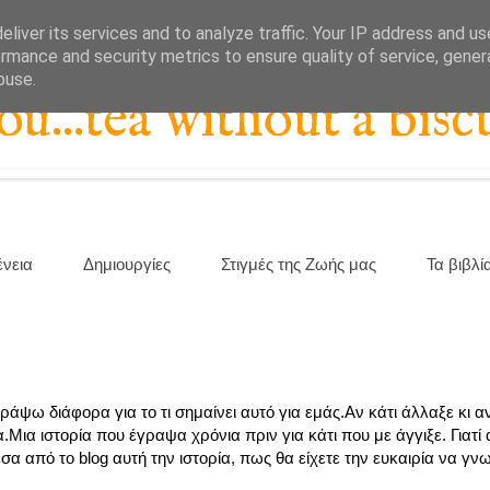
liver its services and to analyze traffic. Your IP address and u
rmance and security metrics to ensure quality of service, gene
buse.
...tea without a biscu
ένεια
Δημιουργίες
Στιγμές της Ζωής μας
Τα βιβλί
άψω διάφορα για το τι σημαίνει αυτό για εμάς.Αν κάτι άλλαξε κι α
Μια ιστορία που έγραψα χρόνια πριν για κάτι που με άγγιξε. Γιατί 
έσα από το blog αυτή την ιστορία, πως θα είχετε την ευκαιρία να γν