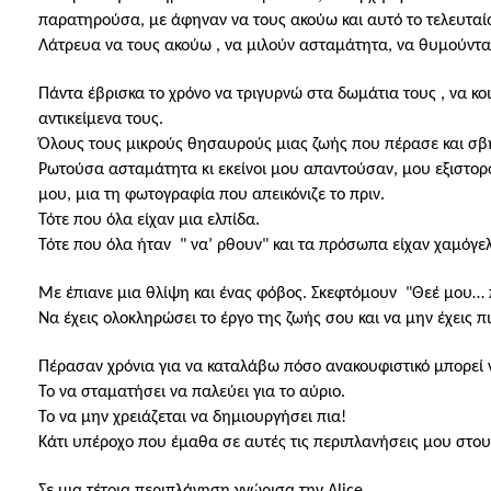
παρατηρούσα, με άφηναν να τους ακούω και αυτό το τελευταί
Λάτρευα να τους ακούω , να μιλούν ασταμάτητα, να θυμούντα
Πάντα έβρισκα το χρόνο να τριγυρνώ στα δωμάτια τους , να κο
αντικείμενα τους.
Όλους τους μικρούς θησαυρούς μιας ζωής που πέρασε και σβή
Ρωτούσα ασταμάτητα κι εκείνοι μου απαντούσαν, μου εξιστορ
μου, μια τη φωτογραφία που απεικόνιζε το πριν.
Τότε που όλα είχαν μια ελπίδα.
Τότε που όλα ήταν
"
να’ ρθουν" και τα πρόσωπα είχαν χαμόγε
Με έπιανε μια θλίψη και ένας φόβος. Σκεφτόμουν
"
Θεέ μου… π
Να έχεις ολοκληρώσει το έργο της ζωής σου και να μην έχεις π
Πέρασαν χρόνια για να καταλάβω πόσο ανακουφιστικό μπορεί να
Το να σταματήσει να παλεύει για το αύριο.
Το να μην χρειάζεται να δημιουργήσει πια!
Κάτι υπέροχο που έμαθα σε αυτές τις περιπλανήσεις μου στου