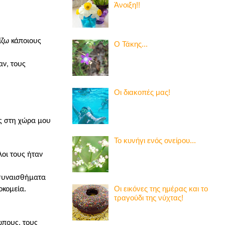
Άνοιξη!!
ίζω κάποιους
Ο Τάκης...
αν, τους
Οι διακοπές μας!
ας στη χώρα μου
Το κυνήγι ενός ονείρου...
λοι τους ήταν
 συναισθήματα
Οι εικόνες της ημέρας και το
οκομεία.
τραγούδι της νύχτας!
ώπους, τους