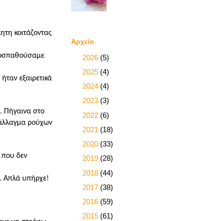
λητη κοιτάζοντας
Αρχείο
προσπαθούσαμε
►
2026
(5)
►
2025
(4)
 ήταν εξαιρετικά
►
2024
(4)
►
2023
(3)
. Πήγαινα στο
►
2022
(6)
, άλλαγμα ρούχων
►
2021
(18)
►
2020
(33)
 που δεν
►
2019
(28)
►
2018
(44)
ω… Απλά υπήρχε!
►
2017
(38)
►
2016
(59)
►
2015
(61)