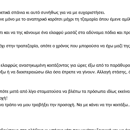
ρετικά σπάνια κι αυτό συνήθως για να με ευχαριστήσει.
ινε μόνο με το αναπηρικό καρότσι μέχρι τη τζαμαρία όπου έμενε αμί
άτι και να της κάνουμε ένα ελαφρύ μασάζ στα αδύναμα πόδια και 
 όχι στην τραπεζαρία, οπότε ο χρόνος που μπορούσα να έχω μαζί της
τε ελαφρώς ανασηκωμένη κοιτάζοντας για ώρες έξω από το παράθυρο
λέγξω ή να διεκπεραιώσω όλα όσα έπρεπε να γίνουν. Αλλαγή στάσης
οπότε μετά από λίγο σταματούσα να βλέπω τα πρόσωπα ιδίως εκείνα
οχή!
να τρόπο να μου τραβήξει την προσοχή. Να με κάνει να την κοιτάξ