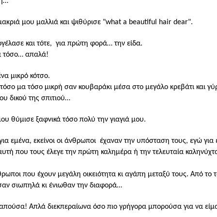
πη…
ακριά μου μαλλιά και ψιθύρισε "what a beautiful hair dear".
ογέλασε και
τότε,
για πρώτη φορά… την είδα.
κά τόσο… απαλά!
να μικρό κότσο.
 τόσο μα τόσο μικρή σαν κουβαράκι μέσα στο μεγάλο κρεβάτι και γύ
ου δικού της σπιτιού…
 μου θύμισε ξαφνικά τόσο πολύ την γιαγιά μου.
ια εμένα, εκείνοι οι άνθρωποι
έχαναν την υπόσταση τους, εγώ για 
, αυτή που τους έλεγε την πρώτη καλημέρα ή την τελευταία καληνύχ
ρωποι που έχουν μεγάλη οικειότητα κι αγάπη μεταξύ τους. Από το τ
ύσαν σιωπηλά κι ένιωθαν την διαφορά…
απούσα! Απλά διεκπεραίωνα όσο πιο γρήγορα μπορούσα για να είμα