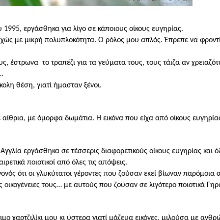
ου 1995, εργάσθηκα για λίγο σε κάποιους οίκους ευγηρίας.
υχώς με μικρή πολυπλοκότητα. Ο ρόλος μου απλός. Έπρεπε να φροντ
υς, έστρωνα
το τραπέζι για τα γεύματα τους, τους τάιζα αν χρειαζότ
.
ολη θέση, γιατί ήμασταν ξένοι.
 αίθρια, με όμορφα δωμάτια. Η εικόνα που είχα από οίκους ευγηρί
Αγγλία εργάσθηκα σε τέσσερις διαφορετικούς οίκους ευγηρίας και ό
ρετικά ποιοτικοί από όλες τις απόψεις.
ονός ότι οι γλυκύτατοι γέροντες που ζούσαν εκεί βίωναν παρόμοια
ς οικογένειες τους… με αυτούς που ζούσαν σε λιγότερο ποιοτικά Γηρ
ιμο χαρτζιλίκι μου κι ύστερα γιατί μάζευα εικόνες, μιλούσα με ανθρ