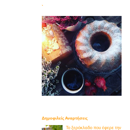
`
Δημοφιλείς Αναρτήσεις
Το ξερόκλαδο που έφερε την