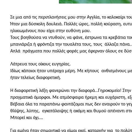
Σε μια από τις περιπλανήσεις μου στην Αγγλία, το καλοκαίρι τ
Ήταν μια δύσκολη δουλειά. Πολλές ώρες, πολλή κούραση, ευτ
ηλικιωμένους που είχα στην ευθύνη μου.
Τους βοηθούσα να ντυθούν, να φάνε, έστρωνα τα κρεβάτια το
μπανιάριζα ή φρόντιζα την τουαλέτα τους, τους
άλλαζα πάνα…
Απλά
πράγματα που πολλές φορές μας έφερναν όλους σε δύσκ
Λάτρευα τους οίκους ευγηρίας.
Ιδίως κάποιοι ήταν υπέροχα μέρη. Με κήπους
ανθισμένους με
ήταν τελείως διαφορετική.
Η διαφορετική λέξη φανερώνει την διαφορά…Γηροκομείο! Στην 
πραγματικά όμορφοι. Με ατμόσφαιρα ήρεμη και ευχάριστη, εξαι
Βέβαια όλα τα παραπάνω φαντάζομαι πως δεν αναιρούν το γεγ
θλίψης, λύπης,
εγκατάλειψης ή ακόμη και θυμού απέναντι στι
Μπορεί και όχι….
Για εμένα ήταν σημαντικό να είμαι εκεί, καταρχήν για
το πολύτ