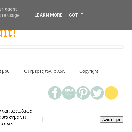
ser-agent
rate usage
LEARN MORE
GOT IT
it!
α μου!
Οι ημέρες των φίλων
Copyright
ν ναι πως...όμως
αυτό σημαίνει
ωρίσετε