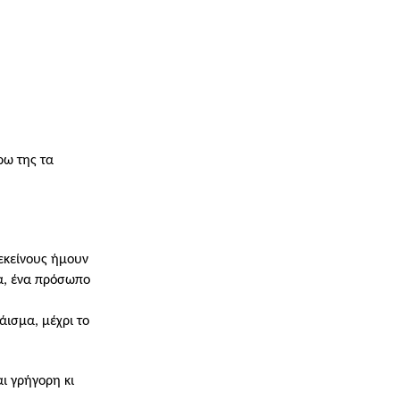
ρω της τα
εκείνους ήμουν
τα, ένα πρόσωπο
άισμα, μέχρι το
ι γρήγορη κι