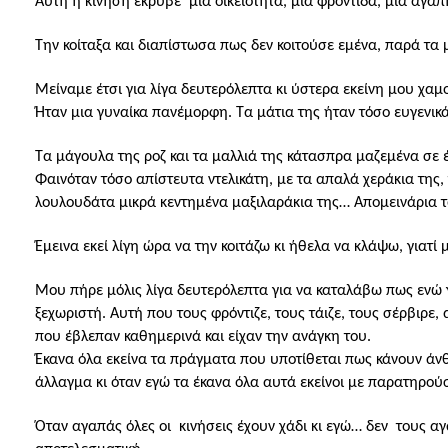
Αυτή η κίνηση έκρυβε
μια οικειότητα, μια φροντίδα, μια αγά
Την κοίταξα και διαπίστωσα πως δεν κοιτούσε εμένα, παρά τα μ
Μείναμε έτσι για λίγα δευτερόλεπτα κι ύστερα εκείνη μου χαμ
Ήταν μια γυναίκα πανέμορφη. Τα μάτια της ήταν τόσο ευγενι
Τα μάγουλα της ροζ και τα μαλλιά της κάτασπρα μαζεμένα σε έ
Φαινόταν τόσο απίστευτα ντελικάτη, με τα απαλά χεράκια της,
λουλουδάτα μικρά κεντημένα μαξιλαράκια της… Απομεινάρια τ
Έμεινα εκεί λίγη ώρα να την κοιτάζω κι ήθελα να κλάψω, γιατί
Μου πήρε μόλις λίγα δευτερόλεπτα για να καταλάβω πως ενώ γ
ξεχωριστή. Αυτή που τους φρόντιζε, τους τάιζε, τους σέρβιρε
που έβλεπαν καθημερινά και είχαν την ανάγκη του.
Έκανα όλα εκείνα τα πράγματα που υποτίθεται πως κάνουν άνθ
άλλαγμα κι όταν εγώ τα έκανα όλα αυτά εκείνοι με παρατηρο
Όταν αγαπάς όλες οι
κινήσεις έχουν χάδι κι εγώ… δεν
τους αγ