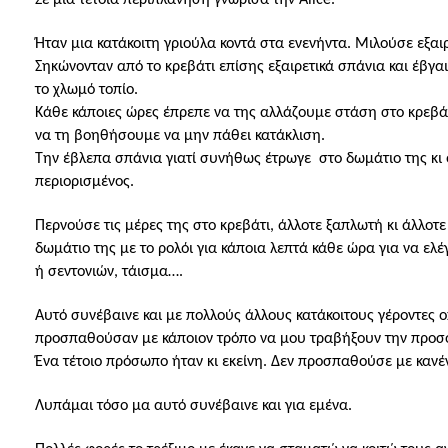
Σε μια τέτοια περιπλάνηση γνώρισα την Α
lice
.
Ήταν μια κατάκοιτη γριούλα κοντά στα ενενήντα. Μιλούσε εξαι
Σηκώνονταν από το κρεβάτι επίσης εξαιρετικά σπάνια και έβγα
το χλωμό τοπίο.
Κάθε κάποιες ώρες έπρεπε να της αλλάζουμε στάση στο κρεβ
να τη βοηθήσουμε να μην πάθει κατάκλιση.
Την έβλεπα σπάνια γιατί συνήθως έτρωγε
στο δωμάτιο της κι
περιορισμένος.
Περνούσε τις μέρες της στο κρεβάτι, άλλοτε ξαπλωτή κι άλλο
δωμάτιο της με το ρολόι για κάποια λεπτά κάθε ώρα για να ε
ή σεντονιών, τάισμα….
Αυτό συνέβαινε και με πολλούς άλλους κατάκοιτους γέροντες 
προσπαθούσαν με κάποιον τρόπο να μου τραβήξουν την προσ
Ένα τέτοιο πρόσωπο ήταν κι εκείνη. Δεν προσπαθούσε με κανέ
Λυπάμαι τόσο μα αυτό συνέβαινε και για εμένα.