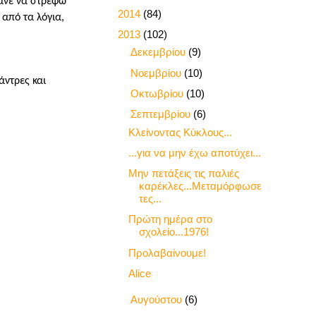
κανε να στρέφω
►
2014
(84)
από τα λόγια,
▼
2013
(102)
►
Δεκεμβρίου
(9)
►
Νοεμβρίου
(10)
άντρες και
►
Οκτωβρίου
(10)
▼
Σεπτεμβρίου
(6)
Κλείνοντας Κύκλους...
...για να μην έχω αποτύχει...
Μην πετάξεις τις παλιές
καρέκλες...Μεταμόρφωσε
τες...
Πρώτη ημέρα στο
σχολείο...1976!
Προλαβαίνουμε!
Alice
►
Αυγούστου
(6)