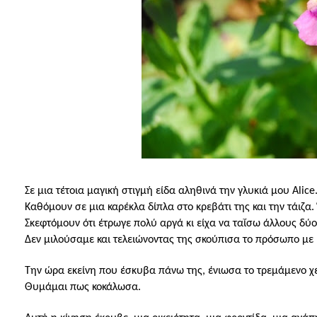
Σε μια τέτοια μαγική στιγμή είδα αληθινά την γλυκιά μου Α
lice
Καθόμουν σε μια καρέκλα δίπλα στο κρεβάτι της και την τάιζα
Σκεφτόμουν ότι έτρωγε πολύ αργά κι είχα να ταΐσω άλλους δύ
Δεν μιλούσαμε και τελειώνοντας της σκούπισα το πρόσωπο με 
Την ώρα εκείνη που έσκυβα πάνω της, ένιωσα το τρεμάμενο χ
Θυμάμαι πως κοκάλωσα.