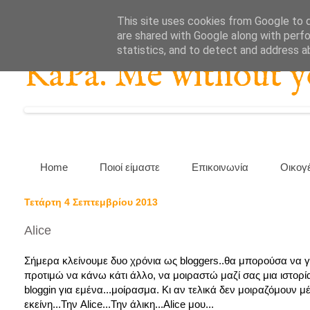
This site uses cookies from Google to de
are shared with Google along with perfo
statistics, and to detect and address a
KaPa. Me without you
Home
Ποιοί είμαστε
Επικοινωνία
Οικογ
Τετάρτη 4 Σεπτεμβρίου 2013
Alice
Σήμερα κλείνουμε δυο χρόνια ως bloggers..θα μπορούσα να γρ
προτιμώ να κάνω κάτι άλλο, να μοιραστώ μαζί σας μια ιστορία.
bloggin για εμένα...μοίρασμα. Κι αν τελικά δεν μοιραζόμουν μ
εκείνη...Την Alice...Την άλικη...Alice μου...