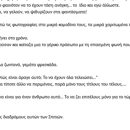
ο φαινόταν να το έχουν τόση ανάγκη… το
ίδιο και εγώ άλλωστε.
ι, να γελούν, να ψιθυρίζουν στα φαντάσματα!
ιτώ τις φωτογραφίες στα μικρά κομοδίνα τους, τα μικρά χαριτωμένα
νει στο χρόνο.
ούσαν και κοίταζα
μια το γέρικο πρόσωπο με τη σπασμένη φωνή που
λα ζωντανά, γεμάτα φρεσκάδα.
ώς είναι άραγε αυτό; Το να έχουν όλα τελειώσει…"
ια τίποτε άλλο να περιμένεις, παρά μόνο τους τίτλους του τέλους….
 είναι για έναν άνθρωπο αυτό… Το να ζει επιτέλους μόνο για το τώ
ς διαδρόμους αυτών των Σπιτιών.