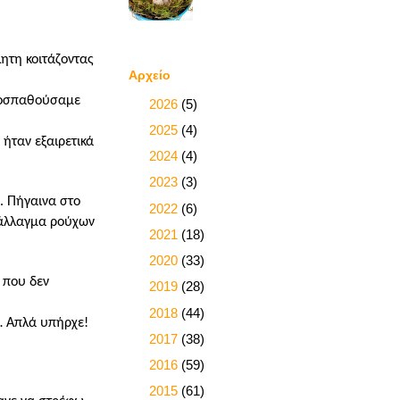
λητη κοιτάζοντας
Αρχείο
προσπαθούσαμε
►
2026
(5)
►
2025
(4)
 ήταν εξαιρετικά
►
2024
(4)
►
2023
(3)
. Πήγαινα στο
►
2022
(6)
, άλλαγμα ρούχων
►
2021
(18)
►
2020
(33)
 που δεν
►
2019
(28)
►
2018
(44)
ω… Απλά υπήρχε!
►
2017
(38)
►
2016
(59)
►
2015
(61)