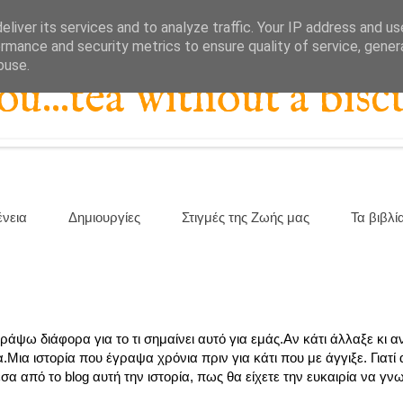
liver its services and to analyze traffic. Your IP address and u
rmance and security metrics to ensure quality of service, gene
buse.
...tea without a biscu
ένεια
Δημιουργίες
Στιγμές της Ζωής μας
Τα βιβλί
άψω διάφορα για το τι σημαίνει αυτό για εμάς.Αν κάτι άλλαξε κι α
Μια ιστορία που έγραψα χρόνια πριν για κάτι που με άγγιξε. Γιατί 
έσα από το blog αυτή την ιστορία, πως θα είχετε την ευκαιρία να γν