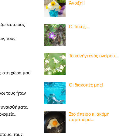
Άνοιξη!!
ίζω κάποιους
Ο Τάκης...
αν, τους
Το κυνήγι ενός ονείρου...
ας στη χώρα μου
Οι διακοπές μας!
λοι τους ήταν
 συναισθήματα
Στο άπειρο κι ακόμη
οκομεία.
παραπέρα...
ώπους, τους