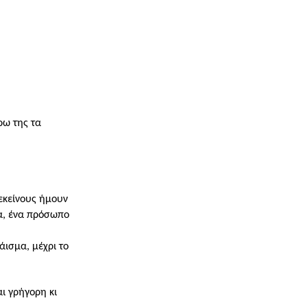
ρω της τα
εκείνους ήμουν
τα, ένα πρόσωπο
άισμα, μέχρι το
ι γρήγορη κι