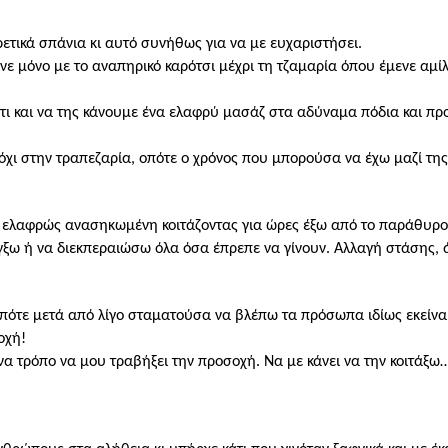
ρετικά σπάνια κι αυτό συνήθως για να με ευχαριστήσει.
ινε μόνο με το αναπηρικό καρότσι μέχρι τη τζαμαρία όπου έμενε αμί
άτι και να της κάνουμε ένα ελαφρύ μασάζ στα αδύναμα πόδια και 
 όχι στην τραπεζαρία, οπότε ο χρόνος που μπορούσα να έχω μαζί της
τε ελαφρώς ανασηκωμένη κοιτάζοντας για ώρες έξω από το παράθυρο
λέγξω ή να διεκπεραιώσω όλα όσα έπρεπε να γίνουν. Αλλαγή στάσης
οπότε μετά από λίγο σταματούσα να βλέπω τα πρόσωπα ιδίως εκείνα
οχή!
να τρόπο να μου τραβήξει την προσοχή. Να με κάνει να την κοιτάξ