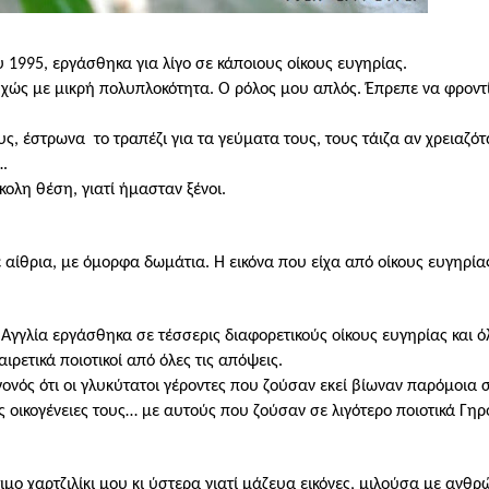
ου 1995, εργάσθηκα για λίγο σε κάποιους οίκους ευγηρίας.
υχώς με μικρή πολυπλοκότητα. Ο ρόλος μου απλός. Έπρεπε να φροντ
υς, έστρωνα
το τραπέζι για τα γεύματα τους, τους τάιζα αν χρειαζότ
.
ολη θέση, γιατί ήμασταν ξένοι.
 αίθρια, με όμορφα δωμάτια. Η εικόνα που είχα από οίκους ευγηρί
Αγγλία εργάσθηκα σε τέσσερις διαφορετικούς οίκους ευγηρίας και ό
ρετικά ποιοτικοί από όλες τις απόψεις.
ονός ότι οι γλυκύτατοι γέροντες που ζούσαν εκεί βίωναν παρόμοια
ς οικογένειες τους… με αυτούς που ζούσαν σε λιγότερο ποιοτικά Γηρ
ιμο χαρτζιλίκι μου κι ύστερα γιατί μάζευα εικόνες, μιλούσα με ανθρ