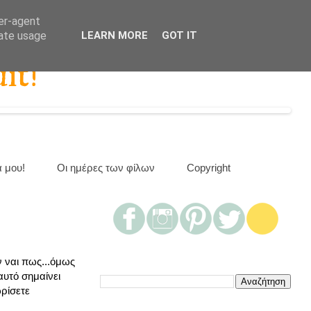
ser-agent
rate usage
LEARN MORE
GOT IT
it!
α μου!
Οι ημέρες των φίλων
Copyright
ν ναι πως...όμως
αυτό σημαίνει
ωρίσετε