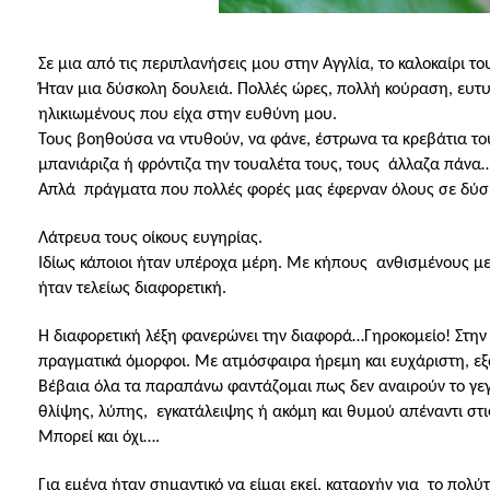
Σε μια από τις περιπλανήσεις μου στην Αγγλία, το καλοκαίρι τ
Ήταν μια δύσκολη δουλειά. Πολλές ώρες, πολλή κούραση, ευτ
ηλικιωμένους που είχα στην ευθύνη μου.
Τους βοηθούσα να ντυθούν, να φάνε, έστρωνα τα κρεβάτια το
μπανιάριζα ή φρόντιζα την τουαλέτα τους, τους
άλλαζα πάνα…
Απλά
πράγματα που πολλές φορές μας έφερναν όλους σε δύσκ
Λάτρευα τους οίκους ευγηρίας.
Ιδίως κάποιοι ήταν υπέροχα μέρη. Με κήπους
ανθισμένους με
ήταν τελείως διαφορετική.
Η διαφορετική λέξη φανερώνει την διαφορά…Γηροκομείο! Στην 
πραγματικά όμορφοι. Με ατμόσφαιρα ήρεμη και ευχάριστη, εξαι
Βέβαια όλα τα παραπάνω φαντάζομαι πως δεν αναιρούν το γεγ
θλίψης, λύπης,
εγκατάλειψης ή ακόμη και θυμού απέναντι στι
Μπορεί και όχι….
Για εμένα ήταν σημαντικό να είμαι εκεί, καταρχήν για
το πολύτ