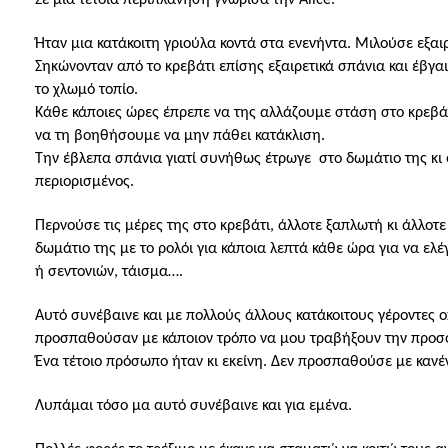
Σε μια τέτοια περιπλάνηση γνώρισα την Α
lice
.
Ήταν μια κατάκοιτη γριούλα κοντά στα ενενήντα. Μιλούσε εξαι
Σηκώνονταν από το κρεβάτι επίσης εξαιρετικά σπάνια και έβγα
το χλωμό τοπίο.
Κάθε κάποιες ώρες έπρεπε να της αλλάζουμε στάση στο κρεβ
να τη βοηθήσουμε να μην πάθει κατάκλιση.
Την έβλεπα σπάνια γιατί συνήθως έτρωγε
στο δωμάτιο της κι
περιορισμένος.
Περνούσε τις μέρες της στο κρεβάτι, άλλοτε ξαπλωτή κι άλλο
δωμάτιο της με το ρολόι για κάποια λεπτά κάθε ώρα για να ε
ή σεντονιών, τάισμα….
Αυτό συνέβαινε και με πολλούς άλλους κατάκοιτους γέροντες 
προσπαθούσαν με κάποιον τρόπο να μου τραβήξουν την προσ
Ένα τέτοιο πρόσωπο ήταν κι εκείνη. Δεν προσπαθούσε με κανέ
Λυπάμαι τόσο μα αυτό συνέβαινε και για εμένα.