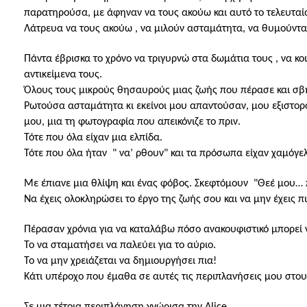
παρατηρούσα, με άφηναν να τους ακούω και αυτό το τελευταί
Λάτρευα να τους ακούω , να μιλούν ασταμάτητα, να θυμούντα
Πάντα έβρισκα το χρόνο να τριγυρνώ στα δωμάτια τους , να κο
αντικείμενα τους.
Όλους τους μικρούς θησαυρούς μιας ζωής που πέρασε και σβή
Ρωτούσα ασταμάτητα κι εκείνοι μου απαντούσαν, μου εξιστορ
μου, μια τη φωτογραφία που απεικόνιζε το πριν.
Τότε που όλα είχαν μια ελπίδα.
Τότε που όλα ήταν
"
να’ ρθουν" και τα πρόσωπα είχαν χαμόγε
Με έπιανε μια θλίψη και ένας φόβος. Σκεφτόμουν
"
Θεέ μου… π
Να έχεις ολοκληρώσει το έργο της ζωής σου και να μην έχεις π
Πέρασαν χρόνια για να καταλάβω πόσο ανακουφιστικό μπορεί να
Το να σταματήσει να παλεύει για το αύριο.
Το να μην χρειάζεται να δημιουργήσει πια!
Κάτι υπέροχο που έμαθα σε αυτές τις περιπλανήσεις μου στου