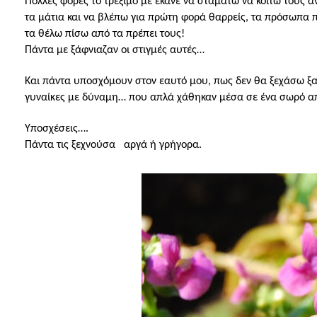
Πολλές φορές το τρέξιμο με έκανε να σταματώ να κοιτώ τους α
τα μάτια και να βλέπω για πρώτη φορά θαρρείς, τα πρόσωπα π
τα θέλω πίσω από τα πρέπει τους!
Πάντα με ξάφνιαζαν οι στιγμές αυτές…
Και πάντα υποσχόμουν στον εαυτό μου, πως δεν θα ξεχάσω ξανά
γυναίκες με δύναμη… που απλά χάθηκαν μέσα σε ένα σωρό από
Υποσχέσεις….
Πάντα τις ξεχνούσα
αργά ή γρήγορα.