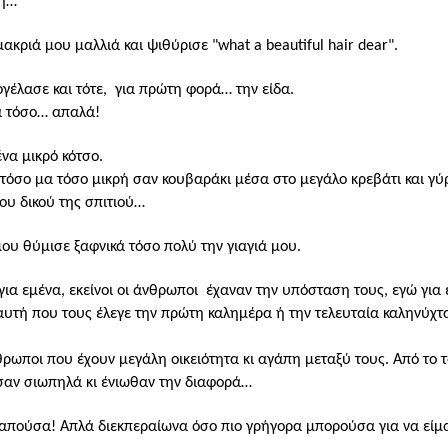
πη…
ακριά μου μαλλιά και ψιθύρισε "what a beautiful hair dear".
ογέλασε και
τότε,
για πρώτη φορά… την είδα.
κά τόσο… απαλά!
να μικρό κότσο.
 τόσο μα τόσο μικρή σαν κουβαράκι μέσα στο μεγάλο κρεβάτι και γύ
ου δικού της σπιτιού…
 μου θύμισε ξαφνικά τόσο πολύ την γιαγιά μου.
ια εμένα, εκείνοι οι άνθρωποι
έχαναν την υπόσταση τους, εγώ για 
, αυτή που τους έλεγε την πρώτη καλημέρα ή την τελευταία καληνύχ
ρωποι που έχουν μεγάλη οικειότητα κι αγάπη μεταξύ τους. Από το τ
ύσαν σιωπηλά κι ένιωθαν την διαφορά…
απούσα! Απλά διεκπεραίωνα όσο πιο γρήγορα μπορούσα για να είμα