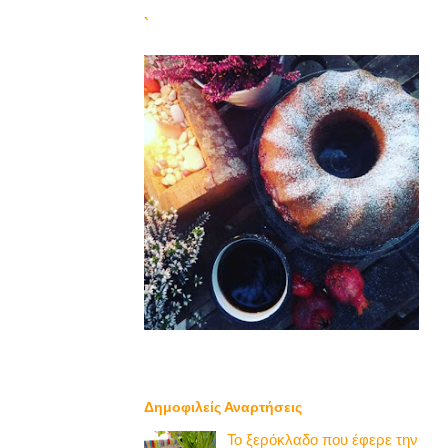
`
Δημοφιλείς Αναρτήσεις
Το ξερόκλαδο που έφερε την