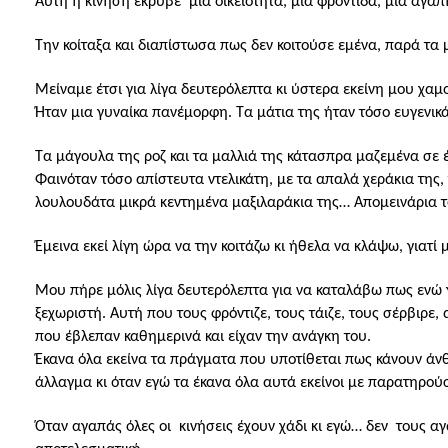
Αυτή η κίνηση έκρυβε
μια οικειότητα, μια φροντίδα, μια αγά
Την κοίταξα και διαπίστωσα πως δεν κοιτούσε εμένα, παρά τα μ
Μείναμε έτσι για λίγα δευτερόλεπτα κι ύστερα εκείνη μου χαμ
Ήταν μια γυναίκα πανέμορφη. Τα μάτια της ήταν τόσο ευγενι
Τα μάγουλα της ροζ και τα μαλλιά της κάτασπρα μαζεμένα σε έ
Φαινόταν τόσο απίστευτα ντελικάτη, με τα απαλά χεράκια της,
λουλουδάτα μικρά κεντημένα μαξιλαράκια της… Απομεινάρια τ
Έμεινα εκεί λίγη ώρα να την κοιτάζω κι ήθελα να κλάψω, γιατί
Μου πήρε μόλις λίγα δευτερόλεπτα για να καταλάβω πως ενώ γ
ξεχωριστή. Αυτή που τους φρόντιζε, τους τάιζε, τους σέρβιρε
που έβλεπαν καθημερινά και είχαν την ανάγκη του.
Έκανα όλα εκείνα τα πράγματα που υποτίθεται πως κάνουν άνθ
άλλαγμα κι όταν εγώ τα έκανα όλα αυτά εκείνοι με παρατηρο
Όταν αγαπάς όλες οι
κινήσεις έχουν χάδι κι εγώ… δεν
τους αγ