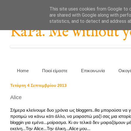
This site uses cookies from Google to de
are shared with Google along with perfo
statistics, and to detect and address a
KaPa. Me without you
Home
Ποιοί είμαστε
Επικοινωνία
Οικογ
Τετάρτη 4 Σεπτεμβρίου 2013
Alice
Σήμερα κλείνουμε δυο χρόνια ως bloggers..θα μπορούσα να γρ
προτιμώ να κάνω κάτι άλλο, να μοιραστώ μαζί σας μια ιστορία.
bloggin για εμένα...μοίρασμα. Κι αν τελικά δεν μοιραζόμουν μ
εκείνη...Την Alice...Την άλικη...Alice μου...