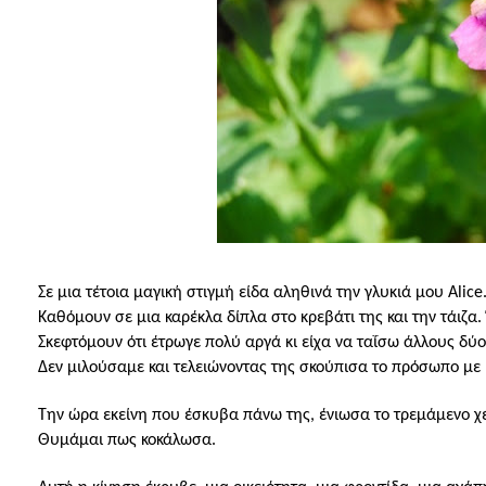
Σε μια τέτοια μαγική στιγμή είδα αληθινά την γλυκιά μου Α
lice
Καθόμουν σε μια καρέκλα δίπλα στο κρεβάτι της και την τάιζα
Σκεφτόμουν ότι έτρωγε πολύ αργά κι είχα να ταΐσω άλλους δύ
Δεν μιλούσαμε και τελειώνοντας της σκούπισα το πρόσωπο με 
Την ώρα εκείνη που έσκυβα πάνω της, ένιωσα το τρεμάμενο χ
Θυμάμαι πως κοκάλωσα.