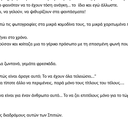
ο φαινόταν να το έχουν τόση ανάγκη… το
ίδιο και εγώ άλλωστε.
ι, να γελούν, να ψιθυρίζουν στα φαντάσματα!
ιτώ τις φωτογραφίες στα μικρά κομοδίνα τους, τα μικρά χαριτωμένα
νει στο χρόνο.
ούσαν και κοίταζα
μια το γέρικο πρόσωπο με τη σπασμένη φωνή που
λα ζωντανά, γεμάτα φρεσκάδα.
ώς είναι άραγε αυτό; Το να έχουν όλα τελειώσει…"
ια τίποτε άλλο να περιμένεις, παρά μόνο τους τίτλους του τέλους….
 είναι για έναν άνθρωπο αυτό… Το να ζει επιτέλους μόνο για το τώ
ς διαδρόμους αυτών των Σπιτιών.