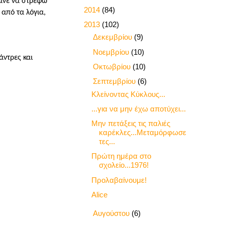
κανε να στρέφω
►
2014
(84)
από τα λόγια,
▼
2013
(102)
►
Δεκεμβρίου
(9)
►
Νοεμβρίου
(10)
άντρες και
►
Οκτωβρίου
(10)
▼
Σεπτεμβρίου
(6)
Κλείνοντας Κύκλους...
...για να μην έχω αποτύχει...
Μην πετάξεις τις παλιές
καρέκλες...Μεταμόρφωσε
τες...
Πρώτη ημέρα στο
σχολείο...1976!
Προλαβαίνουμε!
Alice
►
Αυγούστου
(6)