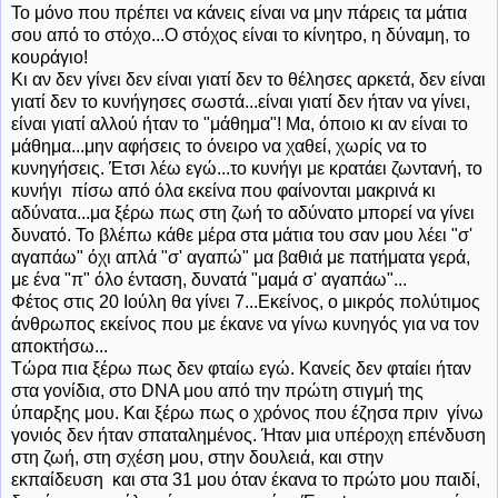
Το μόνο που πρέπει να κάνεις είναι να μην πάρεις τα μάτια
σου από το στόχο...Ο στόχος είναι το κίνητρο, η δύναμη, το
κουράγιο!
Κι αν δεν γίνει δεν είναι γιατί δεν το θέλησες αρκετά, δεν είναι
γιατί δεν το κυνήγησες σωστά...είναι γιατί δεν ήταν να γίνει,
είναι γιατί αλλού ήταν το "μάθημα"! Μα, όποιο κι αν είναι το
μάθημα...μην αφήσεις το όνειρο να χαθεί, χωρίς να το
κυνηγήσεις. Έτσι λέω εγώ...το κυνήγι με κρατάει ζωντανή, το
κυνήγι πίσω από όλα εκείνα που φαίνονται μακρινά κι
αδύνατα...μα ξέρω πως στη ζωή το αδύνατο μπορεί να γίνει
δυνατό. Το βλέπω κάθε μέρα στα μάτια του σαν μου λέει "σ'
αγαπάω" όχι απλά "σ' αγαπώ" μα βαθιά με πατήματα γερά,
με ένα "π" όλο ένταση, δυνατά "μαμά σ' αγαπάω"...
Φέτος στις 20 Ιούλη θα γίνει 7...Εκείνος, ο μικρός πολύτιμος
άνθρωπος εκείνος που με έκανε να γίνω κυνηγός για να τον
αποκτήσω...
Τώρα πια ξέρω πως δεν φταίω εγώ. Κανείς δεν φταίει ήταν
στα γονίδια, στο DNA μου από την πρώτη στιγμή της
ύπαρξης μου. Και ξέρω πως ο χρόνος που έζησα πριν γίνω
γονιός δεν ήταν σπαταλημένος. Ήταν μια υπέροχη επένδυση
στη ζωή, στη σχέση μου, στην δουλειά, και στην
εκπαίδευση και στα 31 μου όταν έκανα το πρώτο μου παιδί,