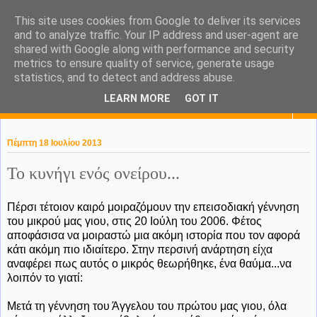
This site uses cookies from Google to deliver its services
KaPa. Me without you...tea
and to analyze traffic. Your IP address and user-agent are
shared with Google along with performance and security
without a biscuit!
metrics to ensure quality of service, generate usage
statistics, and to detect and address abuse.
LEARN MORE
GOT IT
▼
Πέμπτη 18 Ιουλίου 2013
Το κυνήγι ενός ονείρου...
Πέρσι τέτοιον καιρό μοιραζόμουν την επεισοδιακή γέννηση
του μικρού μας γιου, στις 20 Ιούλη του 2006. Φέτος
αποφάσισα να μοιραστώ μια ακόμη ιστορία που τον αφορά
κάτι ακόμη πιο ιδιαίτερο. Στην περσινή ανάρτηση είχα
αναφέρει πως αυτός ο μικρός θεωρήθηκε, ένα θαύμα...να
λοιπόν το γιατί:
Μετά τη γέννηση του Άγγελου του πρώτου μας γιου, όλα