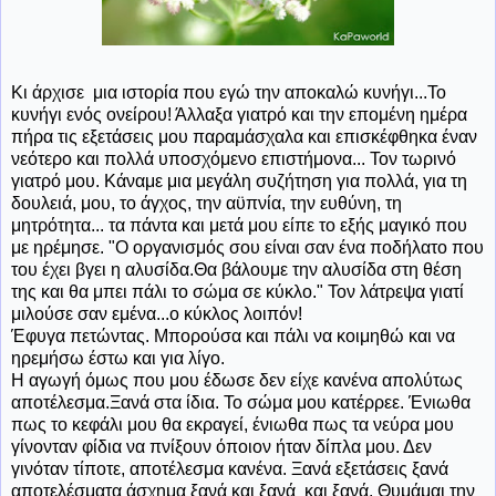
Κι άρχισε μια ιστορία που εγώ την αποκαλώ κυνήγι...Το
κυνήγι ενός ονείρου! Άλλαξα γιατρό και την επομένη ημέρα
πήρα τις εξετάσεις μου παραμάσχαλα και επισκέφθηκα έναν
νεότερο και πολλά υποσχόμενο επιστήμονα... Τον τωρινό
γιατρό μου. Κάναμε μια μεγάλη συζήτηση για πολλά, για τη
δουλειά, μου, το άγχος, την αϋπνία, την ευθύνη, τη
μητρότητα... τα πάντα και μετά μου είπε το εξής μαγικό που
με ηρέμησε. "Ο οργανισμός σου είναι σαν ένα ποδήλατο που
του έχει βγει η αλυσίδα.Θα βάλουμε την αλυσίδα στη θέση
της και θα μπει πάλι το σώμα σε κύκλο." Τον λάτρεψα γιατί
μιλούσε σαν εμένα...ο κύκλος λοιπόν!
Έφυγα πετώντας. Μπορούσα και πάλι να κοιμηθώ και να
ηρεμήσω έστω και για λίγο.
Η αγωγή όμως που μου έδωσε δεν είχε κανένα απολύτως
αποτέλεσμα.Ξανά στα ίδια. Το σώμα μου κατέρρεε. Ένιωθα
πως το κεφάλι μου θα εκραγεί, ένιωθα πως τα νεύρα μου
γίνονταν φίδια να πνίξουν όποιον ήταν δίπλα μου. Δεν
γινόταν τίποτε, αποτέλεσμα κανένα. Ξανά εξετάσεις ξανά
αποτελέσματα άσχημα ξανά και ξανά και ξανά. Θυμάμαι την