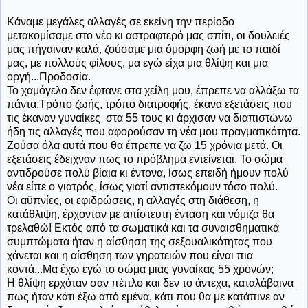
Κάναμε μεγάλες αλλαγές σε εκείνη την περίοδο
μετακομίσαμε στο νέο κι αστραφτερό μας σπίτι, οι δουλειές
μας πήγαιναν καλά, ζούσαμε μια όμορφη ζωή με το παιδί
μας, με πολλούς φίλους, μα εγώ είχα μια θλίψη και μια
οργή...Προδοσία.
Το χαμόγελο δεν έφτανε στα χείλη μου, έπρεπε να αλλάξω τα
πάντα.Τρόπο ζωής, τρόπο διατροφής, έκανα εξετάσεις που
τις έκαναν γυναίκες στα 55 τους κι άρχισαν να διαπιστώνω
ήδη τις αλλαγές που αφορούσαν τη νέα μου πραγματικότητα.
Ζούσα όλα αυτά που θα έπρεπε να ζω 15 χρόνια μετά. Οι
εξετάσεις έδειχναν πως το πρόβλημα εντείνεται. Το σώμα
αντιδρούσε πολύ βίαια κι έντονα, ίσως επειδή ήμουν πολύ
νέα είπε ο γιατρός, ίσως γιατί αντιστεκόμουν τόσο πολύ.
Οι αϋπνίες, οι εφιδρώσεις, η αλλαγές στη διάθεση, η
κατάθλιψη, έρχονταν με απίστευτη ένταση και νόμιζα θα
τρελαθώ! Εκτός από τα σωματικά και τα συναισθηματικά
συμπτώματα ήταν η αίσθηση της σεξουαλικότητας που
χάνεται και η αίσθηση των γηρατειών που είναι πια
κοντά...Μα έχω εγώ το σώμα μιας γυναίκας 55 χρονών;
Η θλίψη ερχόταν σαν πέπλο και δεν το άντεχα, καταλάβαινα
πως ήταν κάτι έξω από εμένα, κάτι που θα με κατάπινε αν