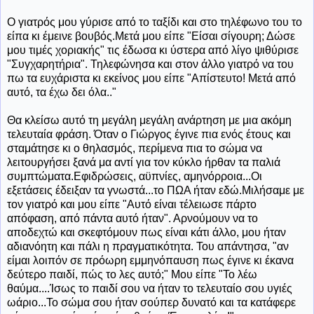
Ο γιατρός μου γύρισε από το ταξίδι και στο τηλέφωνο του το
είπα κι έμεινε βουβός.Μετά μου είπε "Είσαι σίγουρη; Δώσε
μου τιμές χοριακής" τις έδωσα κι ύστερα από λίγο ψιθύρισε
"Συγχαρητήρια". Τηλεφώνησα και στον άλλο γιατρό να του
πω τα ευχάριστα κι εκείνος μου είπε "Απίστευτο! Μετά από
αυτό, τα έχω δει όλα.."
Θα κλείσω αυτό τη μεγάλη μεγάλη ανάρτηση με μια ακόμη
τελευταία φράση. Όταν ο Γιώργος έγινε πια ενός έτους και
σταμάτησε κι ο θηλασμός, περίμενα πια το σώμα να
λειτουργήσει ξανά μα αντί για τον κύκλο ήρθαν τα παλιά
συμπτώματα.Εφιδρώσεις, αϋπνίες, αμηνόρροια...Οι
εξετάσεις έδειξαν τα γνωστά...το ΠΩΑ ήταν εδώ.Μιλήσαμε με
τον γιατρό και μου είπε "Αυτό είναι τέλειωσε πάρτο
απόφαση, από πάντα αυτό ήταν". Αρνούμουν να το
αποδεχτώ και σκεφτόμουν πως είναι κάτι άλλο, μου ήταν
αδιανόητη και πάλι η πραγματικότητα. Του απάντησα, "αν
είμαι λοιπόν σε πρόωρη εμμηνόπαυση πως έγινε κι έκανα
δεύτερο παιδί, πώς το λες αυτό;" Μου είπε "Το λέω
θαύμα....Ίσως το παιδί σου να ήταν το τελευταίο σου υγιές
ωάριο...Το σώμα σου ήταν σούπερ δυνατό και τα κατάφερε