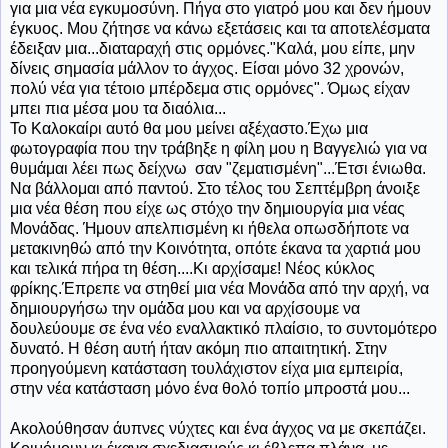
για μια νέα εγκυμοσύνη. Πήγα στο γιατρό μου και δεν ήμουν
έγκυος. Μου ζήτησε να κάνω εξετάσεις και τα αποτελέσματα
έδειξαν μια...διαταραχή στις ορμόνες."Καλά, μου είπε, μην
δίνεις σημασία μάλλον το άγχος. Είσαι μόνο 32 χρονών,
πολύ νέα για τέτοιο μπέρδεμα στις ορμόνες". Όμως είχαν
μπει πια μέσα μου τα διαόλια...
Το Καλοκαίρι αυτό θα μου μείνει αξέχαστο.Έχω μια
φωτογραφία που την τράβηξε η φίλη μου η Βαγγελιώ για να
θυμάμαι λέει πως δείχνω σαν "ζεματισμένη"...Έτσι ένιωθα.
Να βάλλομαι από παντού. Στο τέλος του Σεπτέμβρη άνοιξε
μια νέα θέση που είχε ως στόχο την δημιουργία μια νέας
Μονάδας. Ήμουν απελπισμένη κι ήθελα οπωσδήποτε να
μετακινηθώ από την Κοινότητα, οπότε έκανα τα χαρτιά μου
και τελικά πήρα τη θέση....Κι αρχίσαμε! Νέος κύκλος
φρίκης.Έπρεπε να στηθεί μια νέα Μονάδα από την αρχή, να
δημιουργήσω την ομάδα μου και να αρχίσουμε να
δουλεύουμε σε ένα νέο εναλλακτικό πλαίσιο, το συντομότερο
δυνατό. Η θέση αυτή ήταν ακόμη πιο απαιτητική. Στην
προηγούμενη κατάσταση τουλάχιστον είχα μια εμπειρία,
στην νέα κατάσταση μόνο ένα θολό τοπίο μπροστά μου...
Ακολούθησαν άυπνες νύχτες και ένα άγχος να με σκεπάζει.