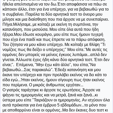
ήθελα απελπισμένα να τον δω.Έτσι αποφάσισα να πάω σε
κάποιον άλλο, έτσι για ένα υπέρηχο, για να βεβαιωθώ για το
τι συμβαίνει. Παρόλα τα δύο αρνητικά τεστ το όνειρο μου
μίλησε και μια διαίσθηση που πια άρχισε να με συνεπαίρνει.
Πήγα.Μιλήσαμε, με κοίταζε με εκείνη τη συμπόνια, την
κατανόηση, που μισούσα. Μου είπε όλα αυτά που ήδη
ήξερα.Μου έδωσε κουράγιο, μου είπε πως ήμουν τυχερή
που είχα ένα παιδί και πως έπρεπε να το πάρω απόφαση.
Του ζήτησα να μου κάνει υπέρηχο. Με κοίταξε με θλίψη "Τι
νομίζεις πως θα δείξει ο υπέρηχος;" Μου είπε."Με αυτές τις
ορμόνες δεν μπορείς να μείνεις έγκυος λυπάμαι...απλά δεν
γίνεται. Άλλωστε έχεις ήδη κάνει δύο αρνητικά τεστ. Έτσι δεν
είναι;". Επέμεινα, "Μην έχω κάτι άλλο", του είπα,"Να
βεβαιωθώ...Σας παρακαλώ". Έδειξε κατανόηση και μου
έκανε τον υπέρηχο και πριν προλάβει εκείνος να δει κάτι το
είδα εγώ...Ήταν εκείνος, ήμουν σίγουρη πως ήταν εκείνος
που περίμενα. Ο μικρός άνθρωπος ερχόταν...
Ο γιατρός ταράχτηκε κι άρχισε τις ερωτήσεις. Άρχισε να
ψάχνει τις ημερομηνίες και να μετρά, ξανά και ξανά...κι
ύστερα μου είπε "Ταιριάζουν οι ημερομηνίες. Αν ισχύουν όλα
αυτά πρόκειται για ένα έμβρυο 5 εβδομάδων...το μόνο που
με αποθαρρύνει είναι οι ορμόνες..Μα δεν έκανες δυο τεστ κι