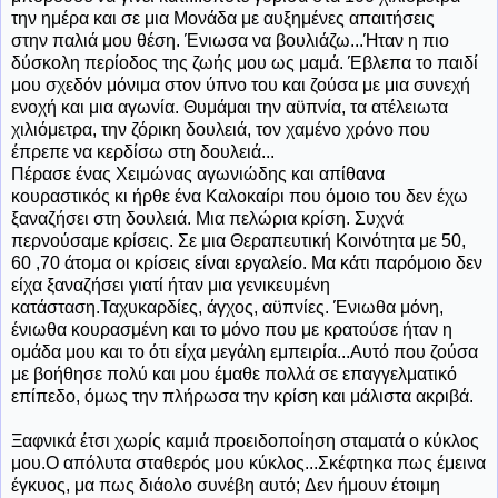
την ημέρα και σε μια Μονάδα με αυξημένες απαιτήσεις
στην παλιά μου θέση. Ένιωσα να βουλιάζω...Ήταν η πιο
δύσκολη περίοδος της ζωής μου ως μαμά. Έβλεπα το παιδί
μου σχεδόν μόνιμα στον ύπνο του και ζούσα με μια συνεχή
ενοχή και μια αγωνία. Θυμάμαι την αϋπνία, τα ατέλειωτα
χιλιόμετρα, την ζόρικη δουλειά, τον χαμένο χρόνο που
έπρεπε να κερδίσω στη δουλειά...
Πέρασε ένας Χειμώνας αγωνιώδης και απίθανα
κουραστικός κι ήρθε ένα Καλοκαίρι που όμοιο του δεν έχω
ξαναζήσει στη δουλειά. Μια πελώρια κρίση. Συχνά
περνούσαμε κρίσεις. Σε μια Θεραπευτική Κοινότητα με 50,
60 ,70 άτομα οι κρίσεις είναι εργαλείο. Μα κάτι παρόμοιο δεν
είχα ξαναζήσει γιατί ήταν μια γενικευμένη
κατάσταση.Ταχυκαρδίες, άγχος, αϋπνίες. Ένιωθα μόνη,
ένιωθα κουρασμένη και το μόνο που με κρατούσε ήταν η
ομάδα μου και το ότι είχα μεγάλη εμπειρία...Αυτό που ζούσα
με βοήθησε πολύ και μου έμαθε πολλά σε επαγγελματικό
επίπεδο, όμως την πλήρωσα την κρίση και μάλιστα ακριβά.
Ξαφνικά έτσι χωρίς καμιά προειδοποίηση σταματά ο κύκλος
μου.Ο απόλυτα σταθερός μου κύκλος...Σκέφτηκα πως έμεινα
έγκυος, μα πως διάολο συνέβη αυτό; Δεν ήμουν έτοιμη