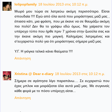
lolipopfamily
18 Ιουλίου 2013 στις 10:12 π.μ.
Μωρό μου τώρα σε λατρεύω ακόμη περισσότερο. Είσαι
σπουδαία !!!! Εγώ από όλα αυτά που μοιράστηκες μαζί μας ,
έπιασα κάτι, μια φράση, που με έκανε να σε θαυμάζω ακόμη
πιο πολύ! Δεν θα το γράψω εδώ όμως. Να χαίρεστε τον
υπέροχο τύπο που ήρθε πριν 7 χρόνια στην ζωούλα σας και
την έκανε ακόμη πιο μαγική. Καλημέρες λατρεμένες και
σ'ευχαριστώ πολύ για ότι μοιράστηκες σήμερα μαζί μας
Υ.Γ. Η γιόγκα τελικά κάνει θαύματα !!!!
Απάντηση
Xristina @ Dear e-diary
18 Ιουλίου 2013 στις 10:12 π.μ.
Σήμερα σε αγάπησα λίγο παραπάνω.... Σε ευχαριστώ που
έχεις μπλοκ και μοιράζεσαι όλα αυτά μαζί μας. Με συγκινείς
κάθε φορά με το πόσο υπέροχη είσαι...
Απάντηση