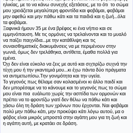
ηλικίας, με το να κάνω συνεχής εξετάσεις, με το ότι το σώμα
μου χρειάζεται μεγαλύτερη φροντίδα και φοβάμαι, φοβάμαι
μην αφεθώ και μην πάθω κάτι και τα παιδιά και η ζωή...όλα
τα φοβάμαι.
Ξαφνικά ήμουν 35 με ένα βρέφος κι ένα νήπιο και σε
εμμηνόπαυση. Με τις ορμόνες να τρελαίνονται και το μυαλό
να παίζει παιχνίδια...με την κατάθλιψη και τις
συναισθηματικές διακυμάνσεις να με περιμένουν στην
γωνιά, όμως δεν τρελάθηκα, αντίθετα, έμαθα πολλά για
εμένα.
Όχι δεν είναι εύκολο να ζεις με αυτό και σιχτιρίζω συχνά την
τύχη μου ή την γκαντεμιά μου...κι έχω πάντα δύο πράγματα
να αντιμετωπίσω.Την γονιμότητα και την υγεία.
Το γεγονός πως θέλαμε σαν κολασμένοι κι άλλο παιδί και
δεν μπορέσαμε να το κάνουμε και το γεγονός πως το σώμα
μου είναι πια ευάλωτο χωρίς την ασπίδα των ορμονών και
πρέπει να το φροντίζω γιατί δεν θέλω να πάθω κάτι και
χάσω όλη τη δράση των χρόνων που έρχονται. Ναι φοβάμαι
πολύ μην πάθω κάτι, μην προκύψει κάτι λόγω αυτού, μα ο
φόβος είναι μικρός μπροστά στην αγάπη μου για τη ζωή και
η αγάπη αυτή, με κρατάει σε δράση.