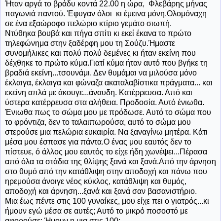
Ήταν αργά το βράδυ κοντά 22.00 η ώρα, Φλεβάρης μήνας
παγωνιά παντού. Έφυγαν όλοι κι έμεινα μόνη.Ολομόναχη
σε ένα εξαώροφο πελώριο κτίριο γεμάτο σιωπή.
Ντύθηκα βουβά και πήγα σπίτι κι εκεί έκανα το πρώτο
τηλεφώνημα στην ξαδέρφη μου τη Σούζυ.Ήμαστε
συνομήλικες και πολύ πολύ δεμένες κι ήταν εκείνη που
δέχθηκε το πρώτο κύμα.Γιατί κύμα ήταν αυτό που βγήκε τη
βραδιά εκείνη...τσουνάμι. Δεν θυμάμαι να μιλούσα μόνο
έκλαιγα, έκλαιγα και φώναζα ακαταλαβίστικα πράγματα... και
εκείνη απλά με άκουγε...άναυδη. Κατέρρευσα. Από και
ύστερα κατέρρευσα στα αλήθεια. Προδοσία. Αυτό ένιωθα.
Ένιωθα πως το σώμα μου με πρόδωσε. Αυτό το σώμα που
το φρόντιζα, δεν το ταλαιπωρούσα, αυτό το σώμα μου
στερούσε μια πελώρια ευκαιρία. Να ξαναγίνω μητέρα. Κάτι
μέσα μου έσπασε για πάντα.Ο ένας μου εαυτός δεν το
πίστευε, ό άλλος μου εαυτός το είχε ήδη χωνέψει...Πέρασα
από όλα τα στάδια της θλίψης ξανά και ξανά.Από την άρνηση
στο θυμό από την κατάθλιψη στην αποδοχή και πάνω που
ηρεμούσα άνοιγε νέος κύκλος, κατάθλιψη και θυμός,
αποδοχή και άρνηση...ξανά και ξανά σαν βασανιστήριο.
Μια έως πέντε στις 100 γυναίκες, μου είχε πει ο γιατρός...κι
ήμουν εγώ μέσα σε αυτές; Αυτό το μικρό ποσοστό με
αφορούσε; Ήμουν η μια στις 100;