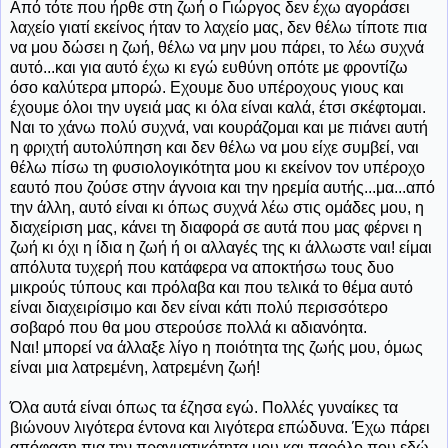
Από τότε που ήρθε στη ζωή ο Γιώργος δεν έχω αγοράσει
λαχείο γιατί εκείνος ήταν το λαχείο μας, δεν θέλω τίποτε πια
να μου δώσει η ζωή, θέλω να μην μου πάρει, το λέω συχνά
αυτό...και για αυτό έχω κι εγώ ευθύνη οπότε με φροντίζω
όσο καλύτερα μπορώ. Εχουμε δυο υπέροχους γιους και
έχουμε όλοι την υγειά μας κι όλα είναι καλά, έτσι σκέφτομαι.
Ναι το χάνω πολύ συχνά, ναι κουράζομαι και με πιάνει αυτή
η φριχτή αυτολύπηση και δεν θέλω να μου είχε συμβεί, ναι
θέλω πίσω τη φυσιολογικότητα μου κι εκείνον τον υπέροχο
εαυτό που ζούσε στην άγνοια και την ηρεμία αυτής...μα...από
την άλλη, αυτό είναι κι όπως συχνά λέω στις ομάδες μου, η
διαχείριση μας, κάνει τη διαφορά σε αυτά που μας φέρνει η
ζωή κι όχι η ίδια η ζωή ή οι αλλαγές της κι άλλωστε ναι! είμαι
απόλυτα τυχερή που κατάφερα να αποκτήσω τους δυο
μικρούς τύπους και πρόλαβα και που τελικά το θέμα αυτό
είναι διαχειρίσιμο και δεν είναι κάτι πολύ περισσότερο
σοβαρό που θα μου στερούσε πολλά κι αδιανόητα.
Ναι! μπορεί να άλλαξε λίγο η ποιότητα της ζωής μου, όμως
είναι μια λατρεμένη, λατρεμένη ζωή!
Όλα αυτά είναι όπως τα έζησα εγώ. Πολλές γυναίκες τα
βιώνουν λιγότερα έντονα και λιγότερα επώδυνα. Έχω πάρει
απόφαση πια την πραγματικότητα μου και παρόλο που εδώ