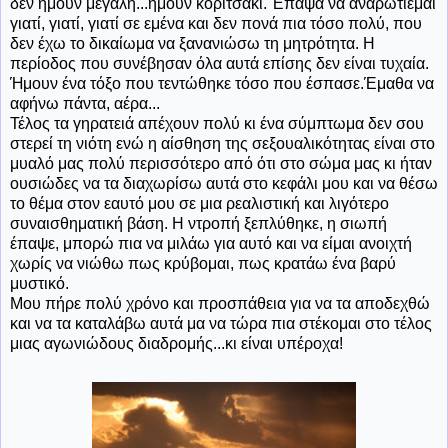
δεν ήμουν μεγάλη...ήμουν κοριτσάκι. Έπαψα να αναρωτιέμαι
γιατί, γιατί, γιατί σε εμένα και δεν πονά πια τόσο πολύ, που
δεν έχω το δικαίωμα να ξανανιώσω τη μητρότητα. Η
περίοδος που συνέβησαν όλα αυτά επίσης δεν είναι τυχαία.
Ήμουν ένα τόξο που τεντώθηκε τόσο που έσπασε.Έμαθα να
αφήνω πάντα, αέρα...
Τέλος τα γηρατειά απέχουν πολύ κι ένα σύμπτωμα δεν σου
στερεί τη νιότη ενώ η αίσθηση της σεξουαλικότητας είναι στο
μυαλό μας πολύ περισσότερο από ότι στο σώμα μας κι ήταν
ουσιώδες να τα διαχωρίσω αυτά στο κεφάλι μου και να θέσω
το θέμα στον εαυτό μου σε μια ρεαλιστική και λιγότερο
συναισθηματική βάση. Η ντροπή ξεπλύθηκε, η σιωπή
έπαψε, μπορώ πια να μιλάω για αυτό και να είμαι ανοιχτή
χωρίς να νιώθω πως κρύβομαι, πως κρατάω ένα βαρύ
μυστικό.
Μου πήρε πολύ χρόνο και προσπάθεια για να τα αποδεχθώ
και να τα καταλάβω αυτά μα να τώρα πια στέκομαι στο τέλος
μιας αγωνιώδους διαδρομής...κι είναι υπέροχα!