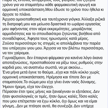
χρόνο για να σταματήσω κάθε φαρμακευτική αγωγή και
ορμονική υποκατάσταση.Μου έδωσε το χρόνο που ήθελα κι
άρχισε το πλάνο.
Άρχισα ομοιοπαθητική και ταυτόχρονα γιόγκα. Άλλαξα ριζικά
τη διατροφή μου και μείωσα δραστικά το ωράριο εργασίας
μου αφήνοντας στον αέρα εκκρεμότητες, μοιράζοντας
αρμοδιότητες και το σπουδαιότερο ζητώντας βοήθεια από
συναδέλφους. Άφησα τους ηρωισμούς κατά μέρος.
Ζούσα περισσότερο τις στιγμές κι απολάμβανα την παρέα
του υπέροχου γιου μου. Άρχισα να τον βλέπω περισσότερο,
να τον χαίρομαι.
Γυμναζόμουν, δεν έπαιρνα φάρμακα για κανένα λόγο έκανα
αποτοξινώσεις, προσπαθούσα να ρίξω τους ρυθμούς στην
καρδιά μου, να αναπνέω σωστά, να με ακούω...
Ένα μήνα μετά έγινε το θαύμα...είχα και πάλι κύκλο χωρίς
ορμονική υποκατάσταση. Ηρέμησα και τίποτε δεν με
σταματούσε.Το σώμα μου είχε γίνει έναν ναός δύναμης.
Ήμουν ήρεμη, είχα τον έλεγχο.
Πέρασαν έτσι τρεις μήνες και ξαναέγιναν οι εξετάσεις. Δεν
ήταν φυσιολογικές οι τιμές, ήταν όμως καλές.Τόσο καλές
που μου επέτρεπαν να έχω κύκλο, όχι όμως και να είμαι
γόνιμη...Δεν με πτόησε αυτό, θα συνέχιζα. Δεν υπήρχε