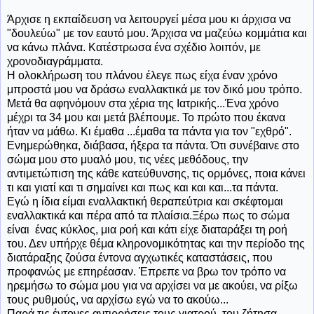
Άρχισε η εκπαίδευση να λειτουργεί μέσα μου κι άρχισα να
"δουλεύω" με τον εαυτό μου. Άρχισα να μαζεύω κομμάτια και
να κάνω πλάνα. Κατέστρωσα ένα σχέδιο λοιπόν, με
χρονοδιαγράμματα.
Η ολοκλήρωση του πλάνου έλεγε πως είχα έναν χρόνο
μπροστά μου να δράσω εναλλακτικά με τον δικό μου τρόπο.
Μετά θα αφηνόμουν στα χέρια της Ιατρικής...Ένα χρόνο
μέχρι τα 34 μου και μετά βλέπουμε. Το πρώτο που έκανα
ήταν να μάθω. Κι έμαθα ...έμαθα τα πάντα για τον "εχθρό".
Ενημερώθηκα, διάβασα, ήξερα τα πάντα. Ότι συνέβαινε στο
σώμα μου στο μυαλό μου, τις νέες μεθόδους, την
αντιμετώπιση της κάθε κατεύθυνσης, τις ορμόνες, ποια κάνει
τι και γιατί και τι σημαίνει και πως και και και...τα πάντα.
Εγώ η ίδια είμαι εναλλακτική θεραπεύτρια και σκέφτομαι
εναλλακτικά και πέρα από τα πλαίσια.Ξέρω πως το σώμα
είναι ένας κύκλος, μια ροή και κάτι είχε διαταράξει τη ροή
του. Δεν υπήρχε θέμα κληρονομικότητας και την περίοδο της
διατάραξης ζούσα έντονα αγχωτικές καταστάσεις, που
προφανώς με επηρέασαν. Έπρεπε να βρω τον τρόπο να
ηρεμήσω το σώμα μου για να αρχίσει να με ακούει, να ρίξω
τους ρυθμούς, να αρχίσω εγώ να το ακούω...
Παρά τις έντονες αντιρρήσεις τους γιατρού, του ζήτησα