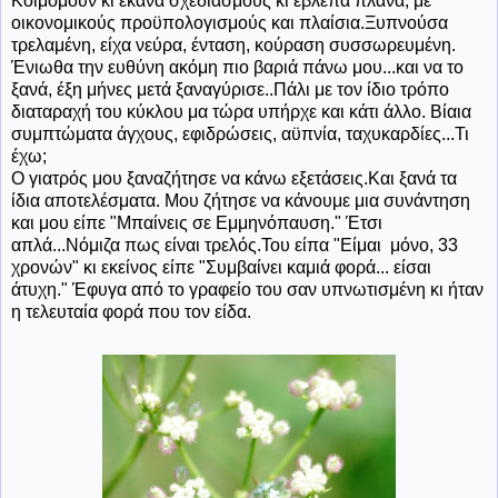
Κοιμόμουν κι έκανα σχεδιασμούς κι έβλεπα πλάνα, με
οικονομικούς προϋπολογισμούς και πλαίσια.Ξυπνούσα
τρελαμένη, είχα νεύρα, ένταση, κούραση συσσωρευμένη.
Ένιωθα την ευθύνη ακόμη πιο βαριά πάνω μου...και να το
ξανά, έξη μήνες μετά ξαναγύρισε..Πάλι με τον ίδιο τρόπο
διαταραχή του κύκλου μα τώρα υπήρχε και κάτι άλλο. Βίαια
συμπτώματα άγχους, εφιδρώσεις, αϋπνία, ταχυκαρδίες...Τι
έχω;
Ο γιατρός μου ξαναζήτησε να κάνω εξετάσεις.Και ξανά τα
ίδια αποτελέσματα. Μου ζήτησε να κάνουμε μια συνάντηση
και μου είπε "Μπαίνεις σε Εμμηνόπαυση." Έτσι
απλά...Νόμιζα πως είναι τρελός.Του είπα "Είμαι μόνο, 33
χρονών" κι εκείνος είπε "Συμβαίνει καμιά φορά... είσαι
άτυχη." Έφυγα από το γραφείο του σαν υπνωτισμένη κι ήταν
η τελευταία φορά που τον είδα.