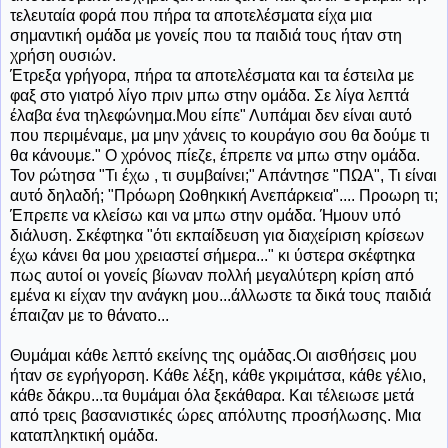
τελευταία φορά που πήρα τα αποτελέσματα είχα μια
σημαντική ομάδα με γονείς που τα παιδιά τους ήταν στη
χρήση ουσιών.
Έτρεξα γρήγορα, πήρα τα αποτελέσματα και τα έστειλα με
φαξ στο γιατρό λίγο πριν μπω στην ομάδα. Σε λίγα λεπτά
έλαβα ένα τηλεφώνημα.Μου είπε" Λυπάμαι δεν είναι αυτό
που περιμέναμε, μα μην χάνεις το κουράγιο σου θα δούμε τι
θα κάνουμε." Ο χρόνος πίεζε, έπρεπε να μπω στην ομάδα.
Τον ρώτησα "Τι έχω , τι συμβαίνει;" Απάντησε "ΠΩΑ", Τι είναι
αυτό δηλαδή; "Πρόωρη Ωοθηκική Ανεπάρκεια".... Προωρη τι;
Έπρεπε να κλείσω και να μπω στην ομάδα. Ήμουν υπό
διάλυση. Σκέφτηκα "ότι εκπαίδευση για διαχείριση κρίσεων
έχω κάνει θα μου χρειαστεί σήμερα..." κι ύστερα σκέφτηκα
πως αυτοί οι γονείς βίωναν πολλή μεγαλύτερη κρίση από
εμένα κι είχαν την ανάγκη μου...άλλωστε τα δικά τους παιδιά
έπαιζαν με το θάνατο...
Θυμάμαι κάθε λεπτό εκείνης της ομάδας.Οι αισθήσεις μου
ήταν σε εγρήγορση. Κάθε λέξη, κάθε γκριμάτσα, κάθε γέλιο,
κάθε δάκρυ...τα θυμάμαι όλα ξεκάθαρα. Και τέλειωσε μετά
από τρεις βασανιστικές ώρες απόλυτης προσήλωσης. Μια
καταπληκτική ομάδα.