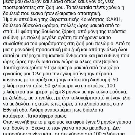
μέσα μου άλλαξαν και έβαλα όπως κάθε γονιός, νέες
προτεραιότητες στη ζωή μου. Τα τελευταία πέντε χρόνια η
δουλειά που έκανα ήταν εξαιρετικά απαιτητική.
Ήμουν υπεύθυνη της Θεραπευτικής Κοινότητας ΙΘΑΚΗ,
δούλευα δύσκολα ωράρια, πολλές ώρες μακριά από το
σπίτι. Η φύση της δουλειάς ζόρικη, από μόνη της τεράστια
ευθύνη, με πολλή μεγάλη αγάπη ταυτόχρονα και το
συναίσθημα του μοιράσματος στη ζωή μου πελώριο. Από τη
μια η μοναδική προσωπική μου ζωή και από την άλλη όλοι
αυτοί οι υπέροχοι σημαντικοί άνθρωποι και μια ευθύνη που
ώρες ώρες την ένιωθα σαν δώρο κι άλλες σαν βαρίδιο.
Ταυτόχρονα ζούσα 50 χιλιόμετρα μακριά από τον χώρο
εργασίας μου.Όλη μου την εγκυμοσύνη την πέρασα
κάνοντας με το αμάξι αυτή την απίστευτη διαδρομή, 50
χιλιόμετρα να πάω, 50 χιλιόμετρα να επιστρέψω, 100
χιλιόμετρα την ημέρα, μέχρι 8 μηνών με την κοιλιά φούσκα,
με ζαλάδες, με υπνηλίες, με ένα καλοκαίρι καυτό κι έναν ήλιο
να με δαλύει, τις ατέλειωτες ώρες μποτιλιαρίσματος στην
Εθνική οδό. Ακόμη αναρωτιέμαι πως διάολο τα
κατάφερα...Τα κατάφερα όμως.
Όταν γεννήθηκε το μικρό μας και αφού έγινε 9 μηνών γύρισα
στη δουλειά. Έκανα το παν για να πάρω μετάθεση...Δεν
μπορούσε να γίνει κάτι...οπότε γύρισα στα 100 χιλιόμετρα