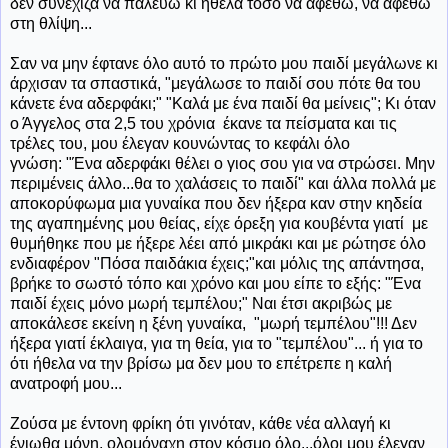
δεν συνέχιζα να παλεύω κι ήθελα τόσο να αφεθώ, να αφεθώ
στη θλίψη...
Σαν να μην έφτανε όλο αυτό το πρώτο μου παιδί μεγάλωνε κι
άρχισαν τα σπαστικά, "μεγάλωσε το παιδί σου πότε θα του
κάνετε ένα αδερφάκι;" "Καλά με ένα παιδί θα μείνεις"; Κι όταν
ο Άγγελος στα 2,5 του χρόνια έκανε τα πείσματα και τις
τρέλες του, μου έλεγαν κουνώντας το κεφάλι όλο
γνώση: "Ένα αδερφάκι θέλει ο γιος σου για να στρώσει. Μην
περιμένεις άλλο...θα το χαλάσεις το παιδί" και άλλα πολλά με
αποκορύφωμα μια γυναίκα που δεν ήξερα καν στην κηδεία
της αγαπημένης μου θείας, είχε όρεξη για κουβέντα γιατί με
θυμήθηκε που με ήξερε λέει από μικράκι και με ρώτησε όλο
ενδιαφέρον "Πόσα παιδάκια έχεις;"και μόλις της απάντησα,
βρήκε το σωστό τόπο και χρόνο και μου είπε το εξής: "Ένα
παιδί έχεις μόνο μωρή τεμπέλου;" Ναι έτσι ακριβώς με
αποκάλεσε εκείνη η ξένη γυναίκα, "μωρή τεμπέλου"!!! Δεν
ήξερα γιατί έκλαιγα, για τη θεία, για το "τεμπέλου"... ή για το
ότι ήθελα να την βρίσω μα δεν μου το επέτρεπε η καλή
ανατροφή μου...
Ζούσα με έντονη φρίκη ότι γινόταν, κάθε νέα αλλαγή κι
ένιωθα μόνη, ολομόναχη στον κόσμο όλο...όλοι μου έλεγαν