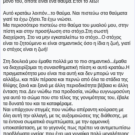
μόνο του, οπότε είναι ένα θαύμα.Έτσι το λέω!"
Αυτό κρατάω λοιπόν...το θαύμα. Ναι πιστεύω στα θαύματα
γιατί τα έχω ζήσει.Τα έχω νιώσει.
Μα περισσότερο πιστεύω στο θαύμα του μυαλού μου, στην
πίστη και στην προσήλωση στο στόχο.Στη σωστή
διαχείριση. Στο να μην εγκαταλείπω το στόχο...Ο στόχος
είναι το ζητούμενο κι είναι σημαντικός όσο η ίδια η ζωή, γιατί
ο στόχος είναι η ζωή!
Στη δουλειά μου έμαθα πολλά μα το πιο σημαντικό...έμαθα
να διαχειρίζομαι τη συναισθηματική πίεση κι αυτό κρατάω.Η
πραγματικότητα μου είναι πια αυτή και δεν μπορώ να την
αλλάξω, και πάλι πέρασα και περνώ από όλα τα στάδια της
θλίψης ξανά και ξανά με άλλη περιοδικότητα βέβαια κι άλλη
ένταση πια. Δεν νιώθω πια προδοσία, νιώθω ευγνωμοσύνη
για αυτό το σώμα που στο τέλος της γονιμότητας του, έβαλε
τα δυνατά του και τα καταφέραμε.
Ναι υπάρχουν στιγμές που νιώθω απέραντη κούραση με
όλη αυτή την αλλαγή, με τις αυξομοιώσεις της διάθεσης, με
τα έντονα σωματικά συμπτώματα, με την ορμονική
υποκατάσταση, με το γεγονός πως πρέπει να αντιμετωπίσω
προβλήματα υγείας που έχει μια γυναίκα πολύ μεγαλήτερης