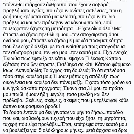
"σύνελθε υπάρχουν άνθρωποι που έχουν σοβαρά
προβλήματα υγείας, που έχουν ανίατες ασθένειες, που η
ζωή τους κρέμεται από μια κλωστή, που έχουν το ίδιο
πρόβλημα και δεν πρόλαβαν να κάνουν παιδιά, εσύ
τουλάχιστον έζησες τη μητρότητα"...Είχαν δίκιο όλοι! Μα
έπρεπε να ζήσω την θλίψη μου...τον αποχαιρετισμό του
ονείρου μου, έπρεπε να ζήσω με μια νέα πραγματικότητα
που δεν είχα διαλέξει, με το συναίσθημα πως απογοήτευα
τον σύντροφο μου, τον γιο μου...τον εαυτό μου. Είχα ενοχές.
Ένιωθα πως έφταιξα σε κάτι κι έψαχνα.Τι έκανα; Κάποια
εξέταση που δεν έπρεπε; Εκτέθηκα σε κάτι; Κάποιο φάρμακο
ίσως; Ακτινοβολία; Το άγχος στη δουλειά; Το ότι επένδυσα
τόσο στην καριέρα μου; Ήμουν μήπως η απόδειξη πως
οικογένεια και καριέρα δεν πάνε μαζί;...Έχασα τόσο χρόνο να
κυνηγώ άσκοπα πράγματα; Έκανα στα 31 μου το πρώτο
μου παιδί, ήμουν ήδη μεγάλη, τόσο μεγάλη και δεν
πρόλαβα...Σκέψεις, σκέψεις, σκέψεις που με τρέλαιναν κάθε
άυπνο κουρασμένο βράδυ!
Το ζούσα έντονα μα δεν γινόταν να μην το ζήσω...παρόλο
που ναι, αισθανόμουν τυχερή που είχα ζήσει τη μητρότητα,
τυχερή που είχα προλάβει...Έτσι, επέτρεψα στον εαυτό μου
να βουλιάξει για 5 ολόκληρους μήνες...μετά άρχισα να δρω!