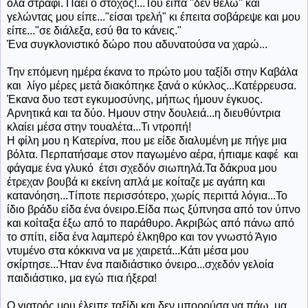
όλα στράφι. Πάει ο στόχος!...Του είπα "δεν θέλω" και
γελώντας μου είπε..."είσαι τρελή" κι έπειτα σοβάρεψε και μου
είπε..."σε διάλεξα, εσύ θα το κάνεις."
Ένα συγκλονιστικό δώρο που αδυνατούσα να χαρώ...
Την επόμενη ημέρα έκανα το πρώτο μου ταξίδι στην Καβάλα
και λίγο μέρες μετά διακόπηκε ξανά ο κύκλος...Κατέρρευσα.
Έκανα δυο τεστ εγκυμοσύνης, μήπως ήμουν έγκυος.
Αρνητικά και τα δύο. Ημουν στην δουλειά...η διευθύντρια
κλαίει μέσα στην τουαλέτα...Τι ντροπή!
Η φίλη μου η Κατερίνα, που με είδε διαλυμένη με πήγε μια
βόλτα. Περπατήσαμε στον παγωμένο αέρα, ήπιαμε καφέ και
φάγαμε ένα γλυκό έτσι σχεδόν σιωπηλά.Τα δάκρυα μου
έτρεχαν βουβά κι εκείνη απλά με κοίταζε με αγάπη και
κατανόηση...Τίποτε περισσότερο, χωρίς περιττά λόγια...Το
ίδιο βράδυ είδα ένα όνειρο.Είδα πως ξύπνησα από τον ύπνο
και κοίταξα έξω από το παράθυρο. Ακριβώς από πάνω από
το σπίτι, είδα ένα λαμπερό έλκηθρο και τον γνωστό Άγιο
ντυμένο στα κόκκινα να με χαιρετά...Κάτι μέσα μου
σκίρτησε...Ήταν ένα παιδιάστικο όνειρο...σχεδόν γελοία
παιδιάστικο, μα εγώ πια ήξερα!
Ο γιατρός μου έλειπε ταξίδι και δεν μπορούσα να πάω, μα