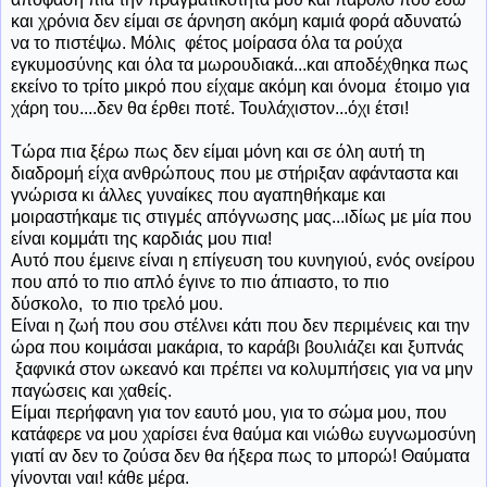
και χρόνια δεν είμαι σε άρνηση ακόμη καμιά φορά αδυνατώ
να το πιστέψω. Μόλις φέτος μοίρασα όλα τα ρούχα
εγκυμοσύνης και όλα τα μωρουδιακά...και αποδέχθηκα πως
εκείνο το τρίτο μικρό που είχαμε ακόμη και όνομα έτοιμο για
χάρη του....δεν θα έρθει ποτέ. Τουλάχιστον...όχι έτσι!
Τώρα πια ξέρω πως δεν είμαι μόνη και σε όλη αυτή τη
διαδρομή είχα ανθρώπους που με στήριξαν αφάνταστα και
γνώρισα κι άλλες γυναίκες που αγαπηθήκαμε και
μοιραστήκαμε τις στιγμές απόγνωσης μας...ιδίως με μία που
είναι κομμάτι της καρδιάς μου πια!
Αυτό που έμεινε είναι η επίγευση του κυνηγιού, ενός ονείρου
που από το πιο απλό έγινε το πιο άπιαστο, το πιο
δύσκολο, το πιο τρελό μου.
Είναι η ζωή που σου στέλνει κάτι που δεν περιμένεις και την
ώρα που κοιμάσαι μακάρια, το καράβι βουλιάζει και ξυπνάς
ξαφνικά στον ωκεανό και πρέπει να κολυμπήσεις για να μην
παγώσεις και χαθείς.
Είμαι περήφανη για τον εαυτό μου, για το σώμα μου, που
κατάφερε να μου χαρίσει ένα θαύμα και νιώθω ευγνωμοσύνη
γιατί αν δεν το ζούσα δεν θα ήξερα πως το μπορώ! Θαύματα
γίνονται ναι! κάθε μέρα.