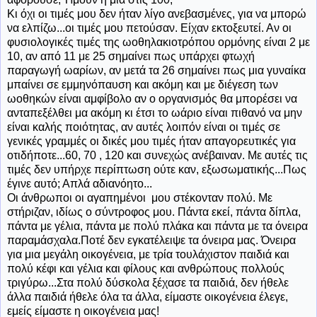
Κι όχι οι τιμές μου δεν ήταν λίγο ανεβασμένες, για να μπορώ
να ελπίζω...οι τιμές μου πετούσαν. Είχαν εκτοξευτεί. Αν οι
φυσιολογικές τιμές της ωοθηλακιοτρόπου ορμόνης είναι 2 με
10, αν από 11 με 25 σημαίνει πως υπάρχει φτωχή
παραγωγή ωαρίων, αν μετά τα 26 σημαίνει πως μια γυναίκα
μπαίνει σε εμμηνόπαυση και ακόμη και με διέγεση των
ωοθηκών είναι αμφίβολο αν ο οργανισμός θα μπορέσει να
ανταπεξέλθει μα ακόμη κι έτσι το ωάριο είναι πιθανό να μην
είναι καλής ποιότητας, αν αυτές λοιπόν είναι οι τιμές σε
γενικές γραμμές οι δικές μου τιμές ήταν απαγορευτικές για
οτιδήποτε...60, 70 , 120 και συνεχώς ανέβαιναν. Με αυτές τις
τιμές δεν υπήρχε περίπτωση ούτε καν, εξωσωματικής...Πως
έγινε αυτό; Απλά αδιανόητο...
Οι άνθρωποι οι αγαπημένοι μου στέκονταν πολύ. Με
στήριζαν, ιδίως ο σύντροφος μου. Πάντα εκεί, πάντα δίπλα,
πάντα με γέλια, πάντα με πολύ πλάκα και πάντα με τα όνειρα
παραμάσχαλα.Ποτέ δεν εγκατέλειψε τα όνειρα μας. Όνειρα
για μια μεγάλη οικογένεια, με τρία τουλάχιστον παιδιά και
πολύ κέφι και γέλια και φίλους και ανθρώπους πολλούς
τριγύρω...Στα πολύ δύσκολα ξέχασε τα παιδιά, δεν ήθελε
άλλα παιδιά ήθελε όλα τα άλλα, είμαστε οικογένεια έλεγε,
εμείς είμαστε η οικογένεια μας!