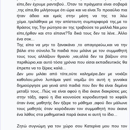
είπε,δεν έχουμε ραντεβού...Όταν τα πράγματα είναι σοβαρά
,της είπα,θα μιλήσουμε ότι ώρα και να είναι.Το προαύλιο πια
ήταν άδειο και εμείς στην μέση να της τα λέω
χύμα..τρελάθηκα με την απίστευτη συμπεριφορά της,με το
θράσος της.Την ρώτησα αν της τραβούσε τα μαλλιά.Ναι,μου
είπε,ήρθαν και στο είπανε?Τα δικά τους δεν τα λένε...Άλλο
ένα σοκ...
Της είπα να μην το ξανακάνει ,το απαγορεύω,και να την
βάλει στο σύνολο.Τα παιδιά που μιλάνε με τον συμμαθητή
τους τους αλλάζουν θρανίο ,ναι,αλλά δεν τα βάζουν στο
περιθώριο,και αυτό τόσα χρόνια που είσαι εκπαιδευτικός θα
έπρεπε να το ξέρεις καλά...
Δεν μου μιλάει από τότε,ούτε καλημέρα.Δεν με νοιάζει
καθολου,μόνο λυπάμαι γιατί νομίζω ότι αυτή η γυναίκα
δημιούργησε μια γενιά από παιδιά που δεν θα είναι δεμένα
μεταξύ τους...Πώς να είναι αφού η ίδια έκανε διακρίσεις μες
στην τάξη, αφού η ίδια κουνούσε κοροιδευτηκά το κεφάλι
όταν ένας μαθητής δεν ήξερε το μάθημα ,αφού δεν μάλωνε
τους μαθητές όταν κορόιδευαν τον συμμαθητή που έκανε
ένα λάθος στα μαθηματικά παρά έκανε κι αυτή το ίδιο...
Ζητώ συγνώμη για τον χώρο σου Κατερίνα μου που τον