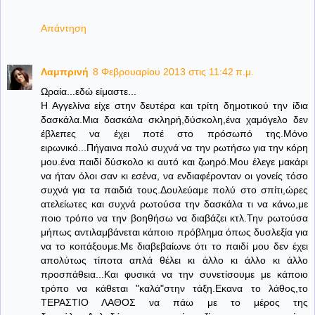
Απάντηση
Λαμπρινή
8 Φεβρουαρίου 2013 στις 11:42 π.μ.
Ωραία...εδώ είμαστε...
Η Αγγελίνα είχε στην δευτέρα και τρίτη δημοτικού την ίδια
δασκάλα.Μια δασκάλα σκληρή,δύσκολη,ένα χαμόγελο δεν
έβλεπες να έχει ποτέ στο πρόσωπό της.Μόνο
ειρωνικό...Πήγαινα πολύ συχνά να την ρωτήσω για την κόρη
μου.ένα παιδί δύσκολο κι αυτό και ζωηρό.Μου έλεγε μακάρι
να ήταν όλοι σαν κι εσένα, να ενδιαφέρονταν οι γονείς τόσο
συχνά για τα παιδιά τους.Δουλεύαμε πολύ στο σπίτι,ώρες
ατελείωτες και συχνά ρωτούσα την δασκάλα τι να κάνω,με
ποιο τρόπο να την βοηθήσω να διαβάζει κτλ.Την ρωτούσα
μήπως αντιλαμβάνεται κάποιο πρόβλημα όπως δυσλεξία για
να το κοιτάξουμε.Με διαβεβαίωνε ότι το παιδί μου δεν έχει
απολύτως τίποτα απλά θέλει κι άλλο κι άλλο κι άλλο
προσπάθεια...Και φυσικά να την συνετίσουμε με κάποιο
τρόπο να κάθεται "καλά"στην τάξη.Εκανα το λάθος,το
ΤΕΡΑΣΤΙΟ ΛΑΘΟΣ να πάω με το μέρος της