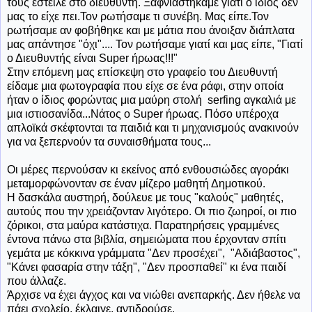
τους έστειλε στο διευθυντή. Ξαφνιαστήκαμε γιατί ο ίδιος δεν
μας το είχε πει.Τον ρωτήσαμε τι συνέβη. Μας είπε.Τον
ρωτήσαμε αν φοβήθηκε και με μάτια που άνοιξαν διάπλατα
μας απάντησε "όχι".... Τον ρωτήσαμε γιατί και μας είπε, "Γιατί
ο Διευθυντής είναι Super ήρωας!!!"
Στην επόμενη μας επίσκεψη στο γραφείο του Διευθυντή
είδαμε μια φωτογραφία που είχε σε ένα ράφι, στην οποία
ήταν ο ίδιος φορώντας μια μαύρη στολή serfing αγκαλιά με
μια ιστιοσανίδα...Νάτος ο Super ήρωας. Πόσο υπέροχα
απλοϊκά σκέφτονται τα παιδιά και τι μηχανισμούς ανακινούν
για να ξεπερνούν τα συναισθήματα τους...
Οι μέρες περνούσαν κι εκείνος από ενθουσιώδες αγοράκι
μεταμορφώνονταν σε έναν μίζερο μαθητή Δημοτικού.
Η δασκάλα αυστηρή, δούλευε με τους "καλούς" μαθητές,
αυτούς που την χρειάζονταν λιγότερο. Οι πιο ζωηροί, οι πιο
ζόρικοι, στα μαύρα κατάστιχα. Παρατηρήσεις γραμμένες
έντονα πάνω στα βιβλία, σημειώματα που έρχονταν σπίτι
γεμάτα με κόκκινα γράμματα "Δεν προσέχει", "Αδιάβαστος",
"Κάνει φασαρία στην τάξη", "Δεν προσπαθεί" κι ένα παιδί
που άλλαζε.
Άρχισε να έχει άγχος και να νιώθει ανεπαρκής. Δεν ήθελε να
πάει σχολείο, έκλαιγε, αντιδρούσε.