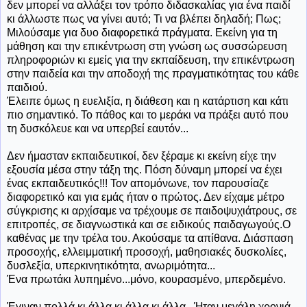
δεν μπορεί να αλλάξει τον τρόπο διδασκαλίας για ένα παιδί
κι άλλωστε πως να γίνει αυτό; Τι να βλέπει δηλαδή; Πως;
Μιλούσαμε για δυο διαφορετικά πράγματα. Εκείνη για τη
μάθηση και την επικέντρωση στη γνώση ως συσσώρευση
πληροφοριών κι εμείς για την εκπαίδευση, την επικέντρωση
στην παιδεία και την αποδοχή της πραγματικότητας του κάθε
παιδιού.
Έλειπε όμως η ευελιξία, η διάθεση και η κατάρτιση και κάτι
πιο σημαντικό. Το πάθος και το μεράκι να πράξει αυτό που
τη δυσκόλευε και να υπερβεί εαυτόν...
Δεν ήμασταν εκπαιδευτικοί, δεν ξέραμε κι εκείνη είχε την
εξουσία μέσα στην τάξη της. Πόση δύναμη μπορεί να έχει
ένας εκπαιδευτικός!!! Τον απομόνωνε, τον παρουσίαζε
διαφορετικό και για εμάς ήταν ο πρώτος. Δεν είχαμε μέτρο
σύγκρισης κι αρχίσαμε να τρέχουμε σε παιδοψυχιάτρους, σε
επιτροπές, σε διαγνωστικά και σε ειδικούς παιδαγωγούς.Ο
καθένας με την τρέλα του. Ακούσαμε τα απίθανα. Διάσπαση
προσοχής, ελλειμματική προσοχή, μαθησιακές δυσκολίες,
δυσλεξία, υπερκινητικότητα, ανωριμότητα...
Ένα πρωτάκι λυπημένο...μόνο, κουρασμένο, μπερδεμένο.
Έγιναν πολλά κι άλλα κι άλλα κι άλλα...Ήταν μεγάλη χρονιά.