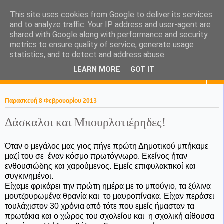
This site uses cookies from Google to deliver its services
KaPa. Me without you...tea
and to analyze traffic. Your IP address and user-agent are
shared with Google along with performance and security
without a biscuit!
metrics to ensure quality of service, generate usage
statistics, and to detect and address abuse.
LEARN MORE
GOT IT
▼
Παρασκευή 8 Φεβρουαρίου 2013
Δάσκαλοι και Μπουρλοτιέρηδες!
Όταν ο μεγάλος μας γιος πήγε πρώτη Δημοτικού μπήκαμε
μαζί του σε έναν κόσμο πρωτόγνωρο. Εκείνος ήταν
ενθουσιώδης και χαρούμενος. Εμείς επιφυλακτικοί και
συγκινημένοι.
Είχαμε φρικάρει την πρώτη ημέρα με το μπούγιο, τα ξύλινα
μουτζουρωμένα θρανία και το μαυροπίνακα. Είχαν περάσει
τουλάχιστον 30 χρόνια από τότε που εμείς ήμασταν τα
πρωτάκια και ο χώρος του σχολείου και η σχολική αίθουσα