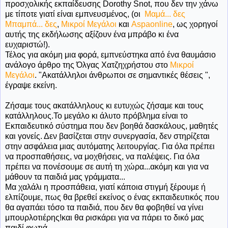
προσχολικής εκπαίδευσης Dorothy Snot, που δεν την χάνω
με τίποτε γιατί είναι εμπνευσμένος, (οι
Μαμά... δες
Μπαμπά... δες
,
Μικροί Μεγάλοι
και
Aspaonline
, ως χορηγοί
αυτής της εκδήλωσης αξίζουν ένα μπράβο κι ένα
ευχαριστώ!).
Τέλος για ακόμη μια φορά, εμπνεύστηκα από ένα θαυμάσιο
ανάλογο άρθρο της Όλγας Χατζηχρήστου στο
Μικροί
Μεγάλοι
. "Ακατάλληλοι άνθρωποι σε σημαντικές θέσεις ",
έγραψε εκείνη.
Ζήσαμε τους ακατάλληλους κι ευτυχώς ζήσαμε και τους
κατάλληλους.Το μεγάλο κι άλυτο πρόβλημα είναι το
Εκπαιδευτικό σύστημα που δεν βοηθά δασκάλους, μαθητές
και γονείς. Δεν βασίζεται στην συνεργασία, δεν στηρίζεται
στην ασφάλεια μιας αυτόματης λειτουργίας. Για όλα πρέπει
να προσπαθήσεις, να μοχθήσεις, να παλέψεις. Για όλα
πρέπει να πονέσουμε σε αυτή τη χώρα...ακόμη και για να
μάθουν τα παιδιά μας γράμματα...
Μα χαλάλι η προσπάθεια, γιατί κάποια στιγμή ξέρουμε ή
ελπίζουμε, πως θα βρεθεί εκείνος ο ένας εκπαιδευτικός που
θα αγαπάει τόσο τα παιδιά, που δεν θα φοβηθεί να γίνει
μπουρλοτιέρης!και θα ρισκάρει για να πάρει το δικό μας
παιδί φωτιά...