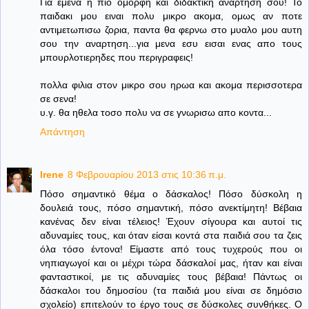
Για εμενα η πιο ομορφη και διδακτική αναρτηση σου! Το
παιδακι μου ειναι πολυ μικρο ακομα, ομως αν ποτε
αντιμετωπισω ζορια, παντα θα φερνω στο μυαλο μου αυτη
σου την αναρτηση...για μενα εσυ εισαι ενας απο τους
μπουρλοτιερηδες που περιγραφεις!
πολλα φιλια στον μικρο σου ηρωα και ακομα περισσοτερα
σε σενα!
υ.γ. θα ηθελα τοσο πολυ να σε γνωρισω απο κοντα...
Απάντηση
Irene
8 Φεβρουαρίου 2013 στις 10:36 π.μ.
Πόσο σημαντικό θέμα ο δάσκαλος! Πόσο δύσκολη η
δουλειά τους, πόσο σημαντική, πόσο ανεκτίμητη! Βέβαια
κανένας δεν είναι τέλειος! Έχουν σίγουρα και αυτοί τις
αδυναμίες τους, και όταν είσαι κοντά στα παιδιά σου τα ζεις
όλα τόσο έντονα! Είμαστε από τους τυχερούς που οι
νηπιαγωγοί και οι μέχρι τώρα δάσκαλοί μας, ήταν και είναι
φανταστικοί, με τις αδυναμίες τους βέβαια! Πάντως οι
δάσκαλοι του δημοσίου (τα παιδιά μου είναι σε δημόσιο
σχολείο) επιτελούν το έργο τους σε δύσκολες συνθήκες. Ο