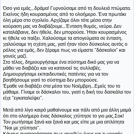
Όσο για εμάς...δράμα! Γυρνούσαμε από τη δουλειά πτώματα.
Εκείνος ήδη κουρασμένος από το ολοήμερο. Ένα πρωτάκι
όλη μέρα στο σχολείο. Αρχίζαμε όλοι τότε μέσα στην
κούραση μας να διαβάζουμε...Ένταση θυμός, νεύρα. Δεν
καταλάβαινε, δεν ήθελε, δεν μπορούσε. Ήταν κουρασμένος
κι ήθελε να παίξει. Χαλούσαμε τα απογεύματα σε ένταση,
χαλούσαμε τη σχέση μας, γατί ήταν τόσο δύσκολος αυτός ο
ρόλος για εμάς, δεν ξέραμε πως να είμαστε "δάσκαλοι" και
γονείς μαζί.
Στο τέλος, δημιουργήσαμε ένα σύστημα δικό μας για να
μάθει να διαβάζει και να κατανοεί τις συλλαβές.
Δημιουργήσαμε εκπαιδευτικές πατέντες για να τον
βοηθήσουμε γιατί το σύστημα δεν μπορούσε.
Έμαθε να διαβάζει στα μέσα του Νοέμβρη...Εμείς του το
μάθαμε. Γίναμε οι δάσκαλοι του, γιατί η δική του δασκάλα τον
είχε "εγκαταλείψει".
Μετά από λίγο καιρό μαθαίνουμε και πάλι από μια άλλη μαμά
ότι στο ολοήμερο ένας δάσκαλος χτύπησε το γιο μας.Σοκ!
Τον ρωτήσαμε ξανά και ξανά και μας είπε με μια απλότητα
"Ναι με χτύπησε".
Κάναμε αναπαράσταση πως ακριβώς έγινε και τι μορφής