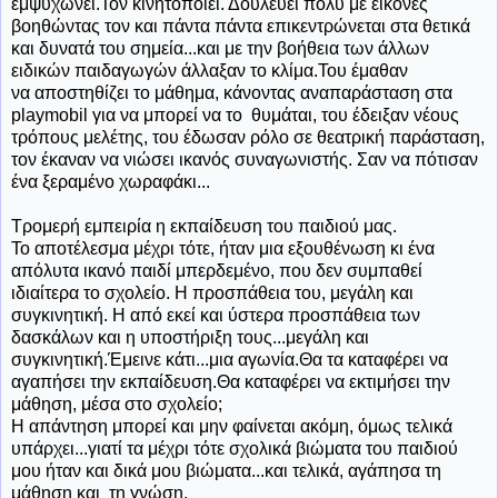
εμψυχώνει.Τον κινητοποιεί. Δουλεύει πολύ με εικόνες
βοηθώντας τον και πάντα πάντα επικεντρώνεται στα θετικά
και δυνατά του σημεία...και με την βοήθεια των άλλων
ειδικών παιδαγωγών άλλαξαν το κλίμα.Του έμαθαν
να αποστηθίζει το μάθημα, κάνοντας αναπαράσταση στα
playmobil για να μπορεί να το θυμάται, του έδειξαν νέους
τρόπους μελέτης, του έδωσαν ρόλο σε θεατρική παράσταση,
τον έκαναν να νιώσει ικανός συναγωνιστής. Σαν να πότισαν
ένα ξεραμένο χωραφάκι...
Τρομερή εμπειρία η εκπαίδευση του παιδιού μας.
Το αποτέλεσμα μέχρι τότε, ήταν μια εξουθένωση κι ένα
απόλυτα ικανό παιδί μπερδεμένο, που δεν συμπαθεί
ιδιαίτερα το σχολείο. Η προσπάθεια του, μεγάλη και
συγκινητική. Η από εκεί και ύστερα προσπάθεια των
δασκάλων και η υποστήριξη τους...μεγάλη και
συγκινητική.Έμεινε κάτι...μια αγωνία.Θα τα καταφέρει να
αγαπήσει την εκπαίδευση.Θα καταφέρει να εκτιμήσει την
μάθηση, μέσα στο σχολείο;
Η απάντηση μπορεί και μην φαίνεται ακόμη, όμως τελικά
υπάρχει...γιατί τα μέχρι τότε σχολικά βιώματα του παιδιού
μου ήταν και δικά μου βιώματα...και τελικά, αγάπησα τη
μάθηση και τη γνώση.