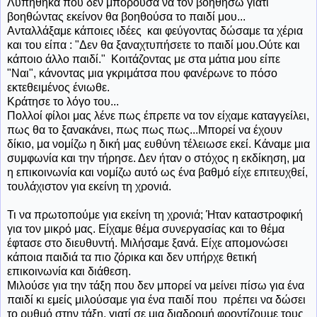
Λυπήθηκα που δεν μπορούσα να τον βοηθήσω γιατί
βοηθώντας εκείνον θα βοηθούσα το παιδί μου...
Ανταλλάξαμε κάποιες ιδέες και φεύγοντας δώσαμε τα χέρια
και του είπα : "Δεν θα ξαναχτυπήσετε το παιδί μου.Ούτε και
κάποιο άλλο παιδί." Κοιτάζοντας με στα μάτια μου είπε
"Ναι", κάνοντας μια γκριμάτσα που φανέρωνε το πόσο
εκτεθειμένος ένιωθε.
Κράτησε το λόγο του...
Πολλοί φίλοι μας λένε πως έπρεπε να τον είχαμε καταγγείλει,
πως θα το ξανακάνει, πως πως πως...Μπορεί να έχουν
δίκιο, μα νομίζω η δική μας ευθύνη τέλειωσε εκεί. Κάναμε μια
συμφωνία και την τήρησε. Δεν ήταν ο στόχος η εκδίκηση, μα
η επικοινωνία και νομίζω αυτό ως ένα βαθμό είχε επιτευχθεί,
τουλάχιστον για εκείνη τη χρονιά.
Τι να πρωτοπούμε για εκείνη τη χρονιά; Ήταν καταστροφική
για τον μικρό μας. Είχαμε θέμα συνεργασίας και το θέμα
έφτασε στο διευθυντή. Μιλήσαμε ξανά. Είχε απομονώσει
κάποια παιδιά τα πιο ζόρικα και δεν υπήρχε θετική
επικοινωνία και διάθεση.
Μιλούσε για την τάξη που δεν μπορεί να μείνει πίσω για ένα
παιδί κι εμείς μιλούσαμε για ένα παιδί που πρέπει να δώσει
το ρυθμό στην τάξη, γιατί σε μια διαδρομή φροντίζουμε τους