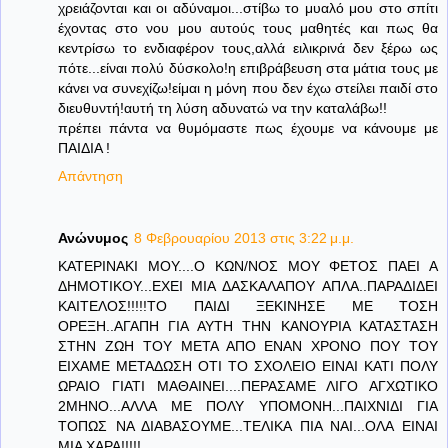
χρειάζονται και οι αδύναμοι...στίβω το μυαλό μου στο σπίτι
έχοντας στο νου μου αυτούς τους μαθητές και πως θα
κεντρίσω το ενδιαφέρον τους,αλλά ειλικρινά δεν ξέρω ως
πότε...είναι πολύ δύσκολο!η επιβράβευση στα μάτια τους με
κάνει να συνεχίζω!είμαι η μόνη που δεν έχω στείλει παιδί στο
διευθυντή!αυτή τη λύση αδυνατώ να την καταλάβω!!
πρέπει πάντα να θυμόμαστε πως έχουμε να κάνουμε με
ΠΑΙΔΙΑ !
Απάντηση
Ανώνυμος
8 Φεβρουαρίου 2013 στις 3:22 μ.μ.
ΚΑΤΕΡΙΝΑΚΙ ΜΟΥ....Ο ΚΩΝ/ΝΟΣ ΜΟΥ ΦΕΤΟΣ ΠΑΕΙ Α
ΔΗΜΟΤΙΚΟΥ...ΕΧΕΙ ΜΙΑ ΔΑΣΚΑΛΑΠΟΥ ΑΠΛΑ..ΠΑΡΑΔΙΔΕΙ
ΚΑΙΤΕΛΟΣ!!!!!ΤΟ ΠΑΙΔΙ ΞΕΚΙΝΗΣΕ ΜΕ ΤΟΣΗ
ΟΡΕΞΗ..ΑΓΑΠΗ ΓΙΑ ΑΥΤΗ ΤΗΝ ΚΑΝΟΥΡΙΑ ΚΑΤΑΣΤΑΣΗ
ΣΤΗΝ ΖΩΗ ΤΟΥ ΜΕΤΑ ΑΠΟ ΕΝΑΝ ΧΡΟΝΟ ΠΟΥ ΤΟΥ
ΕΙΧΑΜΕ ΜΕΤΑΔΩΣΗ ΟΤΙ ΤΟ ΣΧΟΛΕΙΟ ΕΙΝΑΙ ΚΑΤΙ ΠΟΛΥ
ΩΡΑΙΟ ΓΙΑΤΙ ΜΑΘΑΙΝΕΙ....ΠΕΡΑΣΑΜΕ ΛΙΓΟ ΑΓΧΩΤΙΚΟ
2ΜΗΝΟ...ΑΛΛΑ ΜΕ ΠΟΛΥ ΥΠΟΜΟΝΗ...ΠΑΙΧΝΙΔΙ ΓΙΑ
ΤΟΠΩΣ ΝΑ ΔΙΑΒΑΣΟΥΜΕ...ΤΕΛΙΚΑ ΠΙΑ ΝΑΙ...ΟΛΑ ΕΙΝΑΙ
ΜΙΑ ΧΑΡΑ!!!!!