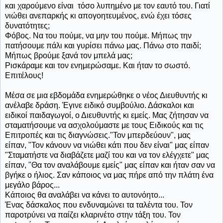
και χαρούμενο είναι τόσο λυπημένο με τον εαυτό του. Γιατί
νιώθει ανεπαρκής κι απογοητευμένος, ενώ έχει τόσες
δυνατότητες;
Φόβος. Να του πούμε, να μην του πούμε. Μήπως την
πατήσουμε πάλι και γυρίσει πάνω μας. Πάνω στο παιδί;
Μήπως βρούμε ξανά τον μπελά μας;
Ρισκάραμε και τον ενημερώσαμε. Και ήταν το σωστό.
Επιτέλους!
Μέσα σε μια εβδομάδα ενημερώθηκε ο νέος Διευθυντής κι
ανέλαβε δράση. Έγινε ειδικό συμβούλιο. Δάσκαλοι και
ειδικοί παιδαγωγοί, ο Διευθυντής κι εμείς. Μας ζήτησαν να
σταματήσουμε να ασχολούμαστε με τους Ειδικούς και τις
Επιτροπές και τις διαγνώσεις."Τον μπερδεύουν", μας
είπαν, "Τον κάνουν να νιώθει κάτι που δεν είναι" μας είπαν
"Σταματήστε να διαβάζετε μαζί του και να τον ελέγχετε" μας
είπαν, "Θα τον αναλάβουμε εμείς" μας είπαν και ήταν σαν να
βγήκε ο ήλιος. Σαν κάποιος να μας πήρε από την πλάτη ένα
μεγάλο βάρος...
Κάποιος θα αναλάβει να κάνει το αυτονόητο...
Ένας δάσκαλος που ενδυναμώνει τα ταλέντα του. Τον
παροτρύνει να παίζει κλαρινέτο στην τάξη του. Τον