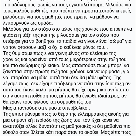
πιο αδύναμους χωρίς να τους εγκαταλείπουμε. Μιλούσε για
τους καλούς μαθητές που πρέπει να προστατευτούν κι εμείς
μιλούσαμε για τους μαθητές που πρέπει να μάθουν να
λειτουργούν ως ομάδα.
Μιλούσε για τον στόχο στο τέλος της χρονιάς που έπρεπε να
φτάσει η τάξη της και της μιλούσαμε για τον στόχο που
υπάρχει για να βοηθήσει τα παιδιά να γίνουν ένα "σώμα" για
να τον φτάσουν μαζί κι όχι ο καθένας μόνος του...
Της θυμίσαμε πως είναι γεννημένος στο κλείσιμο της
χρονιάς και άρα είναι από τους μικρότερους στην τάξη του
και πιο ανώριμος ηλικιακά. Μας απαντούσε πως μπορεί να
ξαναπάει στην πρώτη τάξη του χρόνου και να ωριμάσει, για
να μπορέσει να μάθει αυτά που δεν θα μάθει φέτος. Της
λέγαμε πως δεν είχαμε πρόβλημα να πάει στην ίδια τάξη αν
αυτό του έκανε καλό, μα μήπως θα είχε αρνητικό αντίκτυπο
στην αυτοπεποίθηση του, μήπως θα ένιωθε ιδιαίτερος, αν
θα έχανε τους φίλους και συμμαθητές του;
Μας απαντούσε οτι είμαστε υπερβολικοί.
Της επισημάναμε πως το θέμα της ελλειμματικής ακοής για
μια σημαντική περίοδο της ζωής του, τον έχει κάνει να
αναπτύξει άλλες δυνατότητες μαθησιακές κι ότι μαθαίνει πιο
εύκολα όταν βλέπει κάτι παρά όταν το ακούει. Μας είπε πως