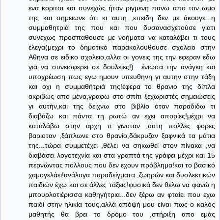
ενα κοριτσι και συνεχώς ήταν ριγμενη πανω απο τον ωμο
της και σημειωνε ότι κι αυτη ,επειδη δεν με άκουγε...η
συμμαθητριά της που και που δυσανασχετούσε γιατι
συνεχως προσπαθουσε με νοήματα να καταλάβει τι τους
έλεγα(μεχρι το δημοτικό παρακολουθουσε σχολειο στην
Αθηνα σε ειδικο σχολειο,αλλα οι γονεις της την εφεραν εδω
για να συνεισφερει σε δουλειες!)....ένιωσα την ανάγκη και
υποχρέωση πως εγω ημουν υπευθηνη γι αυτην στην τάξη
και οχι η συμμαθήτριά της!έφερα το θρανιο της δίπλα
ακριβώς απο μένα,γραφω στο σπίτι ξεχωριστές σημειώσεις
γι αυτήν,και της δείχνω στο βιβλίο όταν παραδιδω τι
διαβάζω και πάντα τη ρωτώ αν εχει απορίες!μέχρι να
καταλάβω στην αρχη τι γινοταν ,αυτη πολλες φορες
βαριοταν ,ξάπλωνε στο θρανίο,δάκρυζαν ξαφνικά τα μάτια
της...τώρα συμμετέχει ,θέλει να σηκωθεί στον πίνακα ,να
διαβάσει λογοτεχνία και στα γραπτά της γράφει μέχρι και 15
περνώντας πολλους που δεν εχουν πρόβλημα!και το βασικό
χαμογελάει!ανάλογα παραδείγματα ,ζωηρών και δυσλεκτικών
παιδιών έχω και σε άλλες τάξεις!φυσικά δεν θελω να φανώ η
μπουρλοτιέρισσα καθηγήτρια...δεν ξέρω αν φταίει που εχω
παιδί στην ηλικία τους,αλλά απόψή μου είναι πως ο καλός
μαθητής θα βρει το δρόμο του ,στήριξη απο εμάς