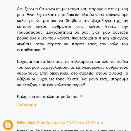
Δεν ξερω τι θα κανω αν μου τυχει κατι παρομοιο στην μικρη
μου. Ειναι λιγο κλειστο παιδακι και ελπιζω να επικοινωνουμε
καλα για να μπορω να βοηθαω την ψυχολογια της, αν
καποιοι λαθος ανθρωποι στις λαθος θεσεις την
τραυματισουν. Συγχαρητηρια σε σας, γιατι μου φανταζει
βουνο ολο αυτο που κανατε. Φανταζομαι τι πιεση και αγχος
νιωθατε, οταν επρεπε να παρετε εσεις τον ρολο του
εκπαιδευτικου!!
Ευχομαι και τα δυο σας τα παλικαρακια και ολα τα παιδια
του κοσμου να μεγαλωσουν με εμπνευσμενους ανθρωπους
γυρω τους. Στην οικογενεια, στο σχολειο, στους φιλους! Το
αξιζουν οι ψυχουλες τους! Κι ετσι, και μονο ετσι, μπορουμε
να ελπιζουμε σε ενα καλυτερο αυριο!!
Καλημερα και πολλα μπραβο σας!!!
Απάντηση
Wise Owl
8 Φεβρουαρίου 2013 στις 11:23 π.μ.