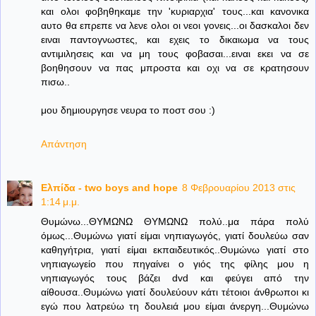
και ολοι φοβηθηκαμε την 'κυριαρχια' τους...και κανονικα
αυτο θα επρεπε να λενε ολοι οι νεοι γονεις...οι δασκαλοι δεν
ειναι παντογνωστες, και εχεις το δικαιωμα να τους
αντιμιλησεις και να μη τους φοβασαι...ειναι εκει να σε
βοηθησουν να πας μπροστα και οχι να σε κρατησουν
πισω..
μου δημιουργησε νευρα το ποστ σου :)
Απάντηση
Ελπίδα - two boys and hope
8 Φεβρουαρίου 2013 στις
1:14 μ.μ.
Θυμώνω...ΘΥΜΩΝΩ ΘΥΜΩΝΩ πολύ..μα πάρα πολύ
όμως...Θυμώνω γιατί είμαι νηπιαγωγός, γιατί δουλεύω σαν
καθηγήτρια, γιατί είμαι εκπαιδευτικός..Θυμώνω γιατί στο
νηπιαγωγείο που πηγαίνει ο γιός της φίλης μου η
νηπιαγωγός τους βάζει dvd και φεύγει από την
αίθουσα..Θυμώνω γιατί δουλεύουν κάτι τέτοιοι άνθρωποι κι
εγώ που λατρεύω τη δουλειά μου είμαι άνεργη...Θυμώνω