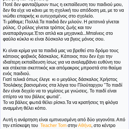
Ποτέ δεν φανταζόμουν πως η εκπαίδευση του παιδιού μου,
δεν θα είχε να κάνει με τη σχολική του απόδοση μα, με το να
νιώθει επαρκής κι ευτυχισμένος στο σχολείο.
Τι μάθαμε; Πολλά.Τα παιδιά δεν μιλούν. Η ρετσινιά γίνεται
ρόλος. Ο ρόλος γίνεται τρόπος ζωής και τον
αναπαράγουμε.Έτσι απλά και μηχανικά...Μπαίνεις στο
φαύλο κύκλο κι είναι δύσκολο να βγεις μόνος σου.
Κι είναι κρίμα για τα παιδιά μας να βρεθεί στο δρόμο τους
κάποιος φοβικός δάσκαλος. Κάποιος που δεν έχει την
ιδιαίτερη εκπαίδευση ίσως για να αναλαμβάνει ευθύνη του
και στέκεται σκεπτικός και απόμακρος μπροστά στο θαύμα
ενός παιδιού.
Γιατί τελικά όπως έλεγε κι ο μεγάλος δάσκαλος Χρήστος
Τσολάκης βασισμένος στα λόγια του Πλούταρχου "Το παιδί
δεν είναι δοχείο να το γεμίσεις με γνώσεις. Το παιδί είναι
σπίρτο να του βάλεις φωτιά".
Το να βάλεις φωτιά θέλει ρίσκο.Τα να κρατήσεις τη φλόγα
αναμμένη θέλει κόπο.
Αυτή η ανάρτηση είναι εμπνευσμένη από δύο γεγονότα. Από
την επίσκεψη του
Teacher Tom
στην
Αθήνα
, στο κέντρο