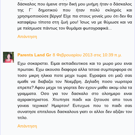
δάσκαλος που έμεινε στην δική μου μνήμη ήταν ο δάσκαλος
της Γ΄ δημοτικού που ήταν πολύ σκληρός και
χρησιμοποιούσε βέργα! Είχε πει στους γονείς μου ότι δεν θα
καταφέρω τίποτα στη ζωή μου! Ίσως να με θύμωσε και να
με πείσμωσε πάντως τον θυμάμαι φωτογραφικά...
Απάντηση
Parents Land Gr
8 Φεβρουαρίου 2013 στις 10:39 π.μ.
Εχω σοκαριστει. Ειμαι εκπαιδευτικοs και το μωρο μου ειναι
πρωτακι. Εχω ακουσει διαφορα αλλα τετοια συμπεριφορα σε
τοσο μικρη ηλικια ποτε μεχρι τωρα. Εγραψεs οτι μαζι σαs
εμαθε να διαβαζει τον Νοεμβρη. Δηλαδη ποσο νωριτερα
επρεπε? Αφου μεχρι τιs γιορτεs δεν εχουν μαθει ακομ ολα τα
γραμματα. Οσο για τον δασκαλο στο ολοημερο ειναι
αχαρακτηριστοs. Χτυπησε παιδι και ζητουσε απο τουs
γονειs τεχνικεs! Ημαρτον! Ευτυχωs που το παιδι σαs
συνατησε επιτελουs δασκαλουs γιατι οι αλλοι δεν αξιζαν τον
τιτλο.
Απάντηση