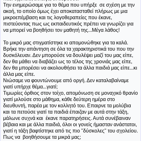
Την ενημερώσαμε για το θέμα που υπήρξε σε σχέση με την
ακοή, το οποίο όμως έχει αποκατασταθεί πλήρως με μια
μικροεπέμβαση και τις λογοθεραπείες που έκανε,
πιστεύοντας πως ως εκπαιδευτικός πρέπει να γνωρίζει για
να μπορεί να βοηθήσει τον μαθητή της...Μέγα λάθος!
Το μικρό μας στιγματίστηκε κι απομονώθηκε για τα καλά.
Βρήκε την απάντηση σε όλα τα χαρακτηριστικά του που την
δυσκόλευαν. Δεν μπορούσε να δουλέψει μαζί του μας είπε,
δεν θα μάθει να διαβάζει ως το τέλος της χρονιάς μας είπε,
δεν θα μπορέσει να ακολουθήσει τα άλλα παιδιά μας είπε...κι
άλλα μας είπε.
Νιώσαμε να φουντώνουμε από οργή. Δεν καταλαβαίναμε
γιατί υπήρχε θέμα...γιατί;
Τιμωρίες όρθιος στον τοίχο, απομόνωση σε μοναχικό θρανίο
γιατί μιλούσε στο μάθημα, κάθε δεύτερη ημέρα στο
διευθυντή, παρέα με τον κολλητό του. Επαιρνε τα μολύβια
και τα πετούσε γιατί τα παιδιά έπαιζαν με αυτά στην τάξη,
μάλωνε συχνά και έκανε παρατηρήσεις. Αυτά συνέβαιναν
βέβαια και με άλλα παιδιά, όλοι οι γονείς ήμασταν ανάστατοι,
γιατί η τάξη βαφτίστηκε από τις πιο "δύσκολες" του σχολείου.
Πως να βοηθήσουμε τα μικρά μας;