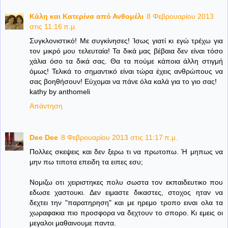
Κάλη και Κατερίνα από Ανθομέλι
8 Φεβρουαρίου 2013
στις 11:16 π.μ.
Συγκλονιστικό! Με συγκίνησες! Ίσως γιατί κι εγώ τρέχω για
τον μικρό μου τελευταία! Τα δικά μας βέβαια δεν είναι τόσο
χάλια όσο τα δικά σας. Θα τα πούμε κάποια άλλη στιγμή
όμως! Τελικά το σημαντικό είναι τώρα έχεις ανθρώπους να
σας βοηθήσουν! Εύχομαι να πάνε όλα καλά για το γιο σας!
kathy by anthomeli
Απάντηση
Dee Dee
8 Φεβρουαρίου 2013 στις 11:17 π.μ.
Πολλες σκεψεις και δεν ξερω τι να πρωτοπω. Ή μηπως να
μην πω τιποτα επειδη τα ειπες εσυ;
Νομιζω οτι χειριστηκες πολυ σωστα τον εκπαιδευτικο που
εδωσε χαστουκι. Δεν ειμαστε δικαστες, στοχος ηταν να
δεχτει την "παρατηρηση" και με ηρεμο τροπο ειναι ολα τα
χωραφακια πιο προσφορα να δεχτουν το σπορο. Κι εμεις οι
μεγαλοι μαθαινουμε παντα.