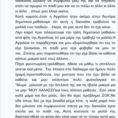
δασκάλας.Δηλαδή να συμφωνώ μαζί της και να πηγαίνω
σπίτι να τιμωρώ το παιδί μου και να το πιέζω κι άλλο κι άλλο
κι άλλο ...όπως μου έλεγε εκείνη.
Κατά καιρούς,όταν η Αγγελίνα ήταν ακόμα στην δευτέρα
δημοτικού,μαθαίναμε ότι αυτή η δασκάλα τραβούσε τα
μαλλιά των παιδιών... έλεγα, σε μας αυτό δεν το έχει κάνει...
Λίγο καιρό πριν τελειώσουμε την τρίτη δημοτικού μαθαίνω
από φίλη της Αγγελίνας ότι μια μέρα της τράβηξε τα μαλλιά.Η
Αγγελίνα το παραδέχτηκε και μου εξομολογήθηκε ότι της το
είχε ξανακάνει...το παιδί μου είχε φοβηθεί να μου το
πει...Επίσης μου παραπονέθηκε ότι την είχε βάλει να κάθεται
κάπως μακριά από τους άλλους...
Πήγα φουντωμένη,τρελάθηκα, ήθελα να μάθω τι επιτέλους
γίνεται εκεί μέσα...Την έπιασα στο διάλειμμα και ήμουν πολύ
ήρεμη,προσπαθούσα...την ρώτησα που την έχει βάλει να
κάθεται και μου απάντησε πολύ φυσιολογικά ότι
"Μωρέ...μιλούσε με την διπλανή της και τις έβαλα μακριά για
να μην "ΜΟΥ ΧΑΛΑΣΕΙ"και τους άλλους μαθητές...Εσύ είσαι
καλή μαμά και δεν μιλάς...δεν θα είχες πρόβλημα..ΣΟΚ.Με
είδε όπως δεν με είχε ξαναδεί μέχρι τότε...η καλή μαμά που
δεν μιλούσε και συμφωνούσε πάντα με την δασκάλα έγινε
σκύλα για το παιδί της...Αυτή κοιτούσε το ρολόι της
βιαστικά,ήθελε να φύγει.Δεν είναι ώρα να τα πούμε αυτά μου