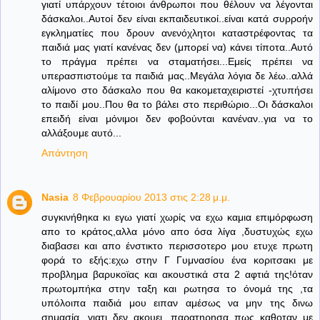
γιατί υπάρχουν τέτοιοι άνθρωποι που θέλουν να λέγονται
δάσκαλοι..Αυτοί δεν είναι εκπαιδευτικοί..είναι κατά συρροήν
εγκληματίες που δρουν ανενόχλητοι καταστρέφοντας τα
παιδιά μας γιατί κανένας δεν (μπορεί να) κάνει τίποτα..Αυτό
το πράγμα πρέπει να σταματήσει...Εμείς πρέπει να
υπερασπιστούμε τα παιδιά μας..Μεγάλα λόγια δε λέω..αλλά
αλίμονο στο δάσκαλο που θα κακομεταχειριστεί -χτυπήσει
το παιδί μου..Που θα το βάλει στο περιθώριο...Οι δάσκαλοι
επειδή είναι μόνιμοι δεν φοβούνται κανέναν..για να το
αλλάξουμε αυτό...
Απάντηση
Nasia
8 Φεβρουαρίου 2013 στις 2:28 μ.μ.
συγκινήθηκα κι εγω γιατί χωρίς να εχω καμια επιμόρφωση
απο το κράτος,αλλα μόνο απο όσα λίγα ,δυστυχώς εχω
διαβασει και απο ένστικτο περισσοτερο μου ετυχε πρωτη
φορά το εξής:εχω στην Γ Γυμνασίου ένα κοριτσακι με
προβλημα βαρυκοϊας και ακουστικά στα 2 αφτιά της!όταν
πρωτομπήκα στην ταξη και ρωτησα το όνομά της ,τα
υπόλοιπα παιδιά μου ειπαν αμέσως να μην της δινω
σημασία ,γιατι δεν ακουει...παρατηρησα πως καθοταν με