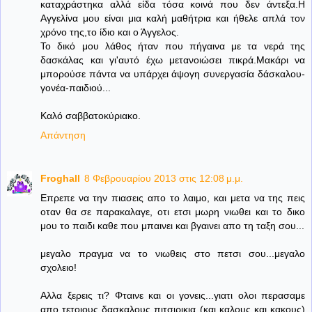
καταχράστηκα αλλά είδα τόσα κοινά που δεν άντεξα.Η
Αγγελίνα μου είναι μια καλή μαθήτρια και ήθελε απλά τον
χρόνο της,το ίδιο και ο Άγγελος.
Το δικό μου λάθος ήταν που πήγαινα με τα νερά της
δασκάλας και γι'αυτό έχω μετανοιώσει πικρά.Μακάρι να
μπορούσε πάντα να υπάρχει άψογη συνεργασία δάσκαλου-
γονέα-παιδιού...
Καλό σαββατοκύριακο.
Απάντηση
Froghall
8 Φεβρουαρίου 2013 στις 12:08 μ.μ.
Επρεπε να την πιασεις απο το λαιμο, και μετα να της πεις
οταν θα σε παρακαλαγε, οτι ετσι μωρη νιωθει και το δικο
μου το παιδι καθε που μπαινει και βγαινει απο τη ταξη σου...
μεγαλο πραγμα να το νιωθεις στο πετσι σου...μεγαλο
σχολειο!
Αλλα ξερεις τι? Φταινε και οι γονεις...γιατι ολοι περασαμε
απο τετοιους δασκαλους πιτσιρικια (και καλους και κακους)