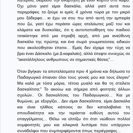
Κατερίνα, διάβασα την ανάρτηση με έναν κόμπο στο λαιμό.
Όχι μόνο γιατί είμαι δασκάλα, αλλά γιατί αυτά που
περιγράφεις τα ζούμε κι εμείς 4 χρόνια τώρα με τον μικρό
μου ξάδερφο... κι έχω να σου πω από αυτή την εμπειρία
που ζω, γιατί έχω περάσει ώρες ατελείωτες μαζί του και
κλάματα και δυσκολίες, ότι η αυτοπεποίθηση του παιδιού
τσακίστηκε από μια στραβή αρχή, από μια ανεύθυνη
δασκάλα της πρώτης και ένα σωρό γνωματεύσεις ειδικών
που ακολούθησαν έπειτα... Εμείς δεν είχαμε την τύχη να
βρει έναν Δάσκαλο (με Δ κεφαλαίο), αλλά έπεφτε συνεχώς σε
"ακατάλληλους ανθρωπους σε σημαντικές θέσεις"...
Όταν βγήκαν τα αποτελέσματα πριν 4 χρόνια και δήλωσα το
Παιδαγωγικό έπιαναν όλοι τους γονείς μου και τους έλεγαν"
Μα καλά με τόσα μόρια, τέτοιο μυαλό και θα τη στείλετε
δασκαλίτσα;" Το ακούω και σήμερα από φοιτητές άλλων
σχολών.. Οι δασκαλίτσες του Παιδαγωγικού... Και με
θυμώνει, με εξοργίζει... Δεν είμαι δασκαλίτσα, είμαι Δασκάλα
και είναι ηλίθιος κάποιος αν δεν καταλαβαίνει τη
σπουδαιότητα και την τεράστια ευθύνη αυτού του
επαγγέλματος... Θέλω να ελπίζω ότι έτσι νιώθουν πολλοί
συμφοιτητές μου και ειλικρινά λυπάμαι που υπάρχουν
συνάδελφοι που συμπεριφέρονται όπως περιέγραψες...