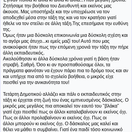
Ζητήσαμε την βοήθεια του Διευθυντή και εκείνος μας
άκουσε. Μας υποστήριξε και την υποχρέωσε να τον
αποδεχθεί μέσα στην τάξη της και να τον κρατήσει γιατί
ήθελε να τον στείλει σε άλλη τάξη.Της επεσήμανε την ευθύνη
της.
Όμως ήταν μια δύσκολη επικοινωνία μια δύσκολη σχέση και
το αγόρι μας άτυχο...κι εμείς μαζί του! Αυτό που μας
ανακούφισε ήταν πως την επόμενη χρονιά την τάξη την πήρε
άλλη εκπαιδευτικός.
Ακολούθησαν κι άλλα δύσκολα χρόνια γιατί η βάση ήταν
στραβή. Σαθρή. Όσο κι αν προσπαθούσαμε όλοι, τα
πράγματα φαινόταν να έχουν πάρει πια το δρόμο τους και αν
και υπήρχε πια από το σχολείο βοήθεια, ο μικρός είχε
πεισθεί για την ανικανότητα του!
Τετάρτη Δημοτικού αλλάζει και πάλι ο εκπαιδευτικός στην
τάξη κι έρχεται στη ζωή του ένας εμπνευσμένος δάσκαλος. Ο
μικρός μας μεγάλος πια αποκαλεί τον εαυτό του "βλάκα"
γιατί έχει πεισθεί πως οι άλλοι καταλαβαίνουν κι εκείνος όχι.
Πως οι άλλοι προλαβαίνουν κι εκείνος όχι. Πως οι
άλλοι μπορούν κι εκείνος όχι. Ο δάσκαλος μας καλεί και
θέλει να μάθει τι συμβαίνει. Γιατί ένα παιδί τόσο κοινωνικό