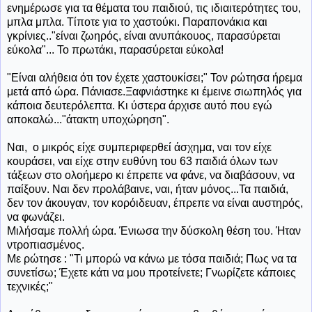
ενημέρωσε για τα θέματα του παιδιού, τις ιδιαιτερότητες του,
μπλα μπλα. Τίποτε για το χαστούκι. Παραπονάκια και
γκρίνιες.."είναι ζωηρός, είναι ανυπάκουος, παρασύρεται
εύκολα"... Το πρωτάκι, παρασύρεται εύκολα!
"Είναι αλήθεια ότι τον έχετε χαστουκίσει;" Τον ρώτησα ήρεμα
μετά από ώρα. Πάνιασε.Ξαφνιάστηκε κι έμεινε σιωπηλός για
κάποια δευτερόλεπτα. Κι ύστερα άρχισε αυτό που εγώ
αποκαλώ..."άτακτη υποχώρηση".
Ναι, ο μικρός είχε συμπεριφερθεί άσχημα, ναι τον είχε
κουράσει, ναι είχε στην ευθύνη του 63 παιδιά όλων των
τάξεων στο ολοήμερο κι έπρεπε να φάνε, να διαβάσουν, να
παίξουν. Ναι δεν προλάβαινε, ναι, ήταν μόνος...Τα παιδιά,
δεν τον άκουγαν, τον κορόιδευαν, έπρεπε να είναι αυστηρός,
να φωνάζει.
Μιλήσαμε πολλή ώρα. Ένιωσα την δύσκολη θέση του. Ήταν
ντροπιασμένος.
Με ρώτησε : "Τι μπορώ να κάνω με τόσα παιδιά; Πως να τα
συνετίσω; Έχετε κάτι να μου προτείνετε; Γνωρίζετε κάποιες
τεχνικές;"