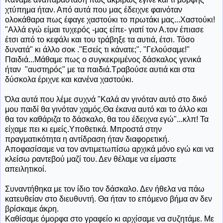
χτύπημα ήταν. Από αυτά που μας έδειχνε φαινόταν
ολοκάθαρα πως έφαγε χαστούκι το πρωτάκι μας...Χαστούκι!
"Αλλά εγώ είμαι τυχερός -μας είπε- γιατί τον Α.τον έπιασε
έτσι από το κεφάλι και του τράβηξε τα αυτιά, έτσι. Τόσο
δυνατά" κι άλλο σοκ ."Εσείς τι κάνατε;". "Γελούσαμε!"
Παιδιά...Μάθαμε πως ο συγκεκριμένος δάσκαλος γενικά
ήταν "αυστηρός" με τα παιδιά.Τραβούσε αυτιά και στα
δύσκολα έριχνε και κανένα χαστούκι.
Όλα αυτά που λέμε συχνά "Καλά αν γινόταν αυτό στο δικό
μου παιδί θα γινόταν χαμός.Θα έκανα αυτό και το άλλο και
θα τον καθάριζα το δάσκαλο, θα του έδειχνα εγώ"...κλπ! Τα
είχαμε πει κι εμείς.Υποθετικά. Μπροστά στην
πραγματικότητα η αντίδραση ήταν διαφορετική.
Αποφασίσαμε να τον αντιμετωπίσω αρχικά μόνο εγώ και να
κλείσω ραντεβού μαζί του. Δεν θέλαμε να είμαστε
απειλητικοί.
Συναντήθηκα με τον ίδιο τον δάσκαλο. Δεν ήθελα να πάω
κατευθείαν στο διευθυντή. Θα ήταν το επόμενο βήμα αν δεν
βρίσκαμε άκρη.
Καθίσαμε όμορφα στο γραφείο κι αρχίσαμε να συζητάμε. Με