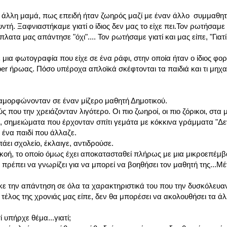
άλλη μαμά, πως επειδή ήταν ζωηρός μαζί με έναν άλλο συμμαθητή
ντή. Ξαφνιαστήκαμε γιατί ο ίδιος δεν μας το είχε πει.Τον ρωτήσαμε
ατα μας απάντησε "όχι".... Τον ρωτήσαμε γιατί και μας είπε, "Γιατί
 μια φωτογραφία που είχε σε ένα ράφι, στην οποία ήταν ο ίδιος φο
uper ήρωας. Πόσο υπέροχα απλοϊκά σκέφτονται τα παιδιά και τι μηχ
ταμορφώνονταν σε έναν μίζερο μαθητή Δημοτικού.
 που την χρειάζονταν λιγότερο. Οι πιο ζωηροί, οι πιο ζόρικοι, στα
, σημειώματα που έρχονταν σπίτι γεμάτα με κόκκινα γράμματα "Δε
 ένα παιδί που άλλαζε.
άει σχολείο, έκλαιγε, αντιδρούσε.
οή, το οποίο όμως έχει αποκατασταθεί πλήρως με μια μικροεπέμβα
πρέπει να γνωρίζει για να μπορεί να βοηθήσει τον μαθητή της...Μ
ήκε την απάντηση σε όλα τα χαρακτηριστικά του που την δυσκόλευ
ο τέλος της χρονιάς μας είπε, δεν θα μπορέσει να ακολουθήσει τα ά
υπήρχε θέμα...γιατί;