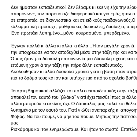
Δεν ήμασταν εκπαιδευτικοί, δεν ξέραμε κι εκείνη είχε την εξο
απομόνωνε, τον παρουσίαζε διαφορετικό και για εμάς ήταν ο
σε επιτροπές, σε διαγνωστικά και σε ειδικούς παιδαγωγούς.
ελλειμματική προσοχή, μαθησιακές δυσκολίες, δυσλεξία, υπερκ
Ένα πρωτάκι λυπημένο...μόνο, κουρασμένο, μπερδεμένο.
Έγιναν πολλά κι άλλα κι άλλα κι άλλα...Ήταν μεγάλη χρονιά. 
την υποχρέωσε να τον αποδεχθεί μέσα στην τάξη της και να το
Όμως ήταν μια δύσκολη επικοινωνία μια δύσκολη σχέση και το 
επόμενη χρονιά την τάξη την πήρε άλλη εκπαιδευτικός.
Ακολούθησαν κι άλλα δύσκολα χρόνια γιατί η βάση ήταν στρ
πια το δρόμο τους και αν και υπήρχε πια από το σχολείο βοήθει
Τετάρτη Δημοτικού αλλάζει και πάλι ο εκπαιδευτικός στην τά
αποκαλεί τον εαυτό του "βλάκα" γιατί έχει πεισθεί πως οι άλλο
άλλοι μπορούν κι εκείνος όχι. Ο δάσκαλος μας καλεί και θέλει 
λυπημένο με τον εαυτό του. Γιατί νιώθει ανεπαρκής κι απογοη
Φόβος. Να του πούμε, να μην του πούμε. Μήπως την πατήσου
μας;
Ρισκάραμε και τον ενημερώσαμε. Και ήταν το σωστό. Επιτέλο