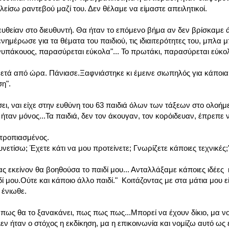
ίσω ραντεβού μαζί του. Δεν θέλαμε να είμαστε απειλητικοί.
ευθείαν στο διευθυντή. Θα ήταν το επόμενο βήμα αν δεν βρίσκαμε 
μέρωσε για τα θέματα του παιδιού, τις ιδιαιτερότητες του, μπλα μ
 ανυπάκουος, παρασύρεται εύκολα"... Το πρωτάκι, παρασύρεται εύκο
α μετά από ώρα. Πάνιασε.Ξαφνιάστηκε κι έμεινε σιωπηλός για κάποι
η".
σει, ναι είχε στην ευθύνη του 63 παιδιά όλων των τάξεων στο ολοήμ
ήταν μόνος...Τα παιδιά, δεν τον άκουγαν, τον κορόιδευαν, έπρεπε ν
τροπιασμένος.
ετίσω; Έχετε κάτι να μου προτείνετε; Γνωρίζετε κάποιες τεχνικές;
εκείνον θα βοηθούσα το παιδί μου... Ανταλλάξαμε κάποιες ιδέες 
ί μου.Ούτε και κάποιο άλλο παιδί." Κοιτάζοντας με στα μάτια μου εί
 ένιωθε.
 πως θα το ξανακάνει, πως πως πως...Μπορεί να έχουν δίκιο, μα νο
εν ήταν ο στόχος η εκδίκηση, μα η επικοινωνία και νομίζω αυτό ως 