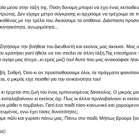
υσία μέσα στην τάξη της. Πόση δύναμη μπορεί να έχει ένας εκπαιδευτ
 πρώτος. Δεν είχαμε μέτρο σύγκρισης κι αρχίσαμε να τρέχουμε σε 
Ο καθένας με την τρέλα του. Ακούσαμε τα απίθανα. Διάσπαση προσο
ινητικότητα, ανωριμότητα...
Ζητήσαμε την βοήθεια του Διευθυντή και εκείνος μας άκουσε. Μας υ
ν κρατήσει γιατί ήθελε να τον στείλει σε άλλη τάξη.Της επεσήμανε 
αγόρι μας άτυχο...κι εμείς μαζί του! Αυτό που μας ανακούφισε ήτα
αβή. Σαθρή. Όσο κι αν προσπαθούσαμε όλοι, τα πράγματα φαινόταν
α, ο μικρός είχε πεισθεί για την ανικανότητα του!
ξη κι έρχεται στη ζωή του ένας εμπνευσμένος δάσκαλος. Ο μικρός μ
ι καταλαβαίνουν κι εκείνος όχι. Πως οι άλλοι προλαβαίνουν κι εκείνο
να μάθει τι συμβαίνει. Γιατί ένα παιδί τόσο κοινωνικό και χαρούμενο
τευμένος, ενώ έχει τόσες δυνατότητες;
με πάλι και γυρίσει πάνω μας. Πάνω στο παιδί; Μήπως βρούμε ξα
υς!