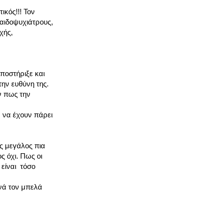
ικός!!! Τον
παιδοψυχιάτρους,
χής,
ποστήριξε και
την ευθύνη της.
ν πως την
 να έχουν πάρει
ας μεγάλος πια
ς όχι. Πως οι
 είναι τόσο
νά τον μπελά