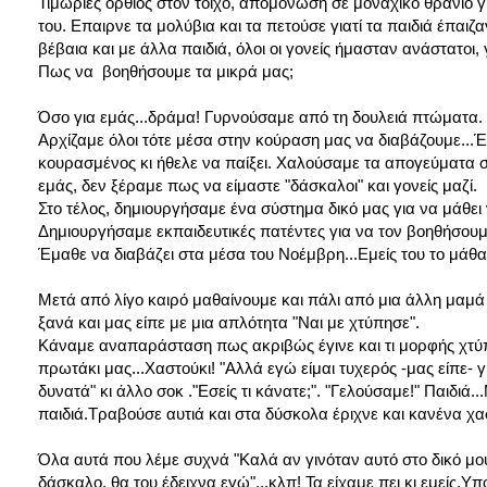
Τιμωρίες όρθιος στον τοίχο, απομόνωση σε μοναχικό θρανίο γ
του. Επαιρνε τα μολύβια και τα πετούσε γιατί τα παιδιά έπα
βέβαια και με άλλα παιδιά, όλοι οι γονείς ήμασταν ανάστατοι, 
Πως να βοηθήσουμε τα μικρά μας;
Όσο για εμάς...δράμα! Γυρνούσαμε από τη δουλειά πτώματα.
Αρχίζαμε όλοι τότε μέσα στην κούραση μας να διαβάζουμε...
κουρασμένος κι ήθελε να παίξει. Χαλούσαμε τα απογεύματα σ
εμάς, δεν ξέραμε πως να είμαστε "δάσκαλοι" και γονείς μαζί.
Στο τέλος, δημιουργήσαμε ένα σύστημα δικό μας για να μάθει ν
Δημιουργήσαμε εκπαιδευτικές πατέντες για να τον βοηθήσουμ
Έμαθε να διαβάζει στα μέσα του Νοέμβρη...Εμείς του το μάθαμε
Μετά από λίγο καιρό μαθαίνουμε και πάλι από μια άλλη μαμά
ξανά και μας είπε με μια απλότητα "Ναι με χτύπησε".
Κάναμε αναπαράσταση πως ακριβώς έγινε και τι μορφής χτύπ
πρωτάκι μας...Χαστούκι! "Αλλά εγώ είμαι τυχερός -μας είπε- γι
δυνατά" κι άλλο σοκ ."Εσείς τι κάνατε;". "Γελούσαμε!" Παιδι
παιδιά.Τραβούσε αυτιά και στα δύσκολα έριχνε και κανένα χα
Όλα αυτά που λέμε συχνά "Καλά αν γινόταν αυτό στο δικό μου
δάσκαλο, θα του έδειχνα εγώ"...κλπ! Τα είχαμε πει κι εμείς.