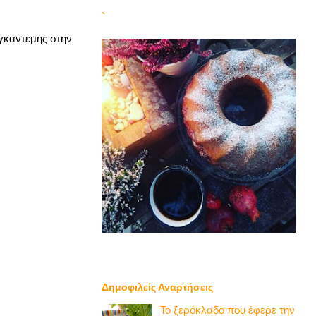
`
 γκαντέμης στην
Δημοφιλείς Αναρτήσεις
Το ξερόκλαδο που έφερε την