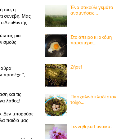
Ένα σακούλι γεμάτο
 του, η
αναμνήσεις...
 τι συνέβη. Μας
 ο Διευθυντής
ρώντας μια
Στο άπειρο κι ακόμη
ανισμούς
παραπέρα...
Ζήσε!
 μαύρα
ν προσέχει",
ση και τις
Πασχαλινό κλαδί στον
έγα λάθος!
τοίχο...
αν. Δεν μπορούσε
λλα παιδιά μας
Γεννήθηκα Γυναίκα.