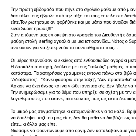
Την πρώτη εβδομάδα που πήγε στο σχολείο μάθαμε από μιαν 
δασκάλα τους έβγαλε από την τάξη και τους έστειλε στο διευθυ
είπε.Τον ρωτήσαμε αν φοβήθηκε και με μάτια που άνοιξαν διάπλ
είναι Super ήρωας!!!"
Στην επόμενη μας επίσκεψη στο γραφείο του Διευθυντή είδαμε
μαύρη στολή serfing αγκαλιά με μια ιστιοσανίδα...Νάτος ο S
ανακινούν για να ξεπερνούν τα συναισθήματα τους...
Οι μέρες περνούσαν κι εκείνος από ενθουσιώδες αγοράκι με
Η δασκάλα αυστηρή, δούλευε με τους "καλούς" μαθητές, αυτούς
κατάστιχα. Παρατηρήσεις γραμμένες έντονα πάνω στα βιβλία
"Αδιάβαστος", "Κάνει φασαρία στην τάξη", "Δεν προσπαθεί" κι
Άρχισε να έχει άγχος και να νιώθει ανεπαρκής. Δεν ήθελε να π
Την ενημερώσαμε για το θέμα που υπήρξε σε σχέση με την ακ
λογοθεραπείες που έκανε, πιστεύοντας πως ως εκπαιδευτικός 
Το μικρό μας στιγματίστηκε κι απομονώθηκε για τα καλά. Βρ
να δουλέψει μαζί του μας είπε, δεν θα μάθει να διαβάζει ως τ
είπε...κι άλλα μας είπε.
Νιώσαμε να φουντώνουμε από οργή. Δεν καταλαβαίναμε γιατί 