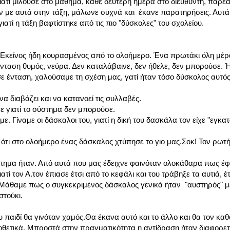
ιατί μιλούσε στο μάθημα, κάθε δεύτερη ημέρα στο διευθυντή, παρέα
ιζαν με αυτά στην τάξη, μάλωνε συχνά και έκανε παρατηρήσεις. Αυτ
γιατί η τάξη βαφτίστηκε από τις πιο "δύσκολες" του σχολείου.
 Εκείνος ήδη κουρασμένος από το ολοήμερο. Ένα πρωτάκι όλη μέρα
Ένταση θυμός, νεύρα. Δεν καταλάβαινε, δεν ήθελε, δεν μπορούσε. 
ε ένταση, χαλούσαμε τη σχέση μας, γατί ήταν τόσο δύσκολος αυτός
α διαβάζει και να κατανοεί τις συλλαβές.
ε γιατί το σύστημα δεν μπορούσε.
. Γίναμε οι δάσκαλοι του, γιατί η δική του δασκάλα τον είχε "εγκατ
 ότι στο ολοήμερο ένας δάσκαλος χτύπησε το γιο μας.Σοκ! Τον ρωτ
ημα ήταν. Από αυτά που μας έδειχνε φαινόταν ολοκάθαρα πως έφ
ατί τον Α.τον έπιασε έτσι από το κεφάλι και του τράβηξε τα αυτιά, έτ
ά...Μάθαμε πως ο συγκεκριμένος δάσκαλος γενικά ήταν "αυστηρός" μ
στούκι.
 παιδί θα γινόταν χαμός.Θα έκανα αυτό και το άλλο και θα τον καθ
Υποθετικά. Μπροστά στην πραγματικότητα η αντίδραση ήταν διαφορετ