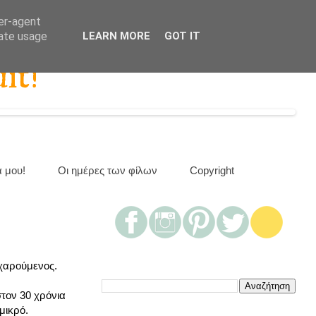
ser-agent
rate usage
LEARN MORE
GOT IT
it!
α μου!
Οι ημέρες των φίλων
Copyright
 χαρούμενος.
τον 30 χρόνια
μικρό.