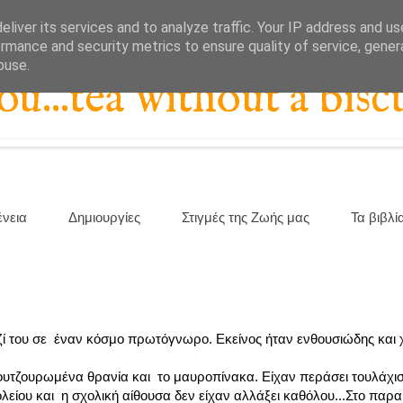
liver its services and to analyze traffic. Your IP address and u
rmance and security metrics to ensure quality of service, gene
buse.
...tea without a biscu
ένεια
Δημιουργίες
Στιγμές της Ζωής μας
Τα βιβλί
ί του σε έναν κόσμο πρωτόγνωρο. Εκείνος ήταν ενθουσιώδης και
μουτζουρωμένα θρανία και το μαυροπίνακα. Είχαν περάσει τουλάχισ
λείου και η σχολική αίθουσα δεν είχαν αλλάξει καθόλου...Στο παρα