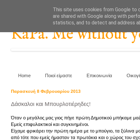
This site uses cookies from Google to de
are shared with Google along with perfo
statistics, and to detect and address a
KaPa. Me without you
Home
Ποιοί είμαστε
Επικοινωνία
Οικογ
Παρασκευή 8 Φεβρουαρίου 2013
Δάσκαλοι και Μπουρλοτιέρηδες!
Όταν ο μεγάλος μας γιος πήγε πρώτη Δημοτικού μπήκαμε μαζ
Εμείς επιφυλακτικοί και συγκινημένοι.
Είχαμε φρικάρει την πρώτη ημέρα με το μπούγιο, τα ξύλινα 
από τότε που εμείς ήμασταν τα πρωτάκια και ο χώρος του σχο