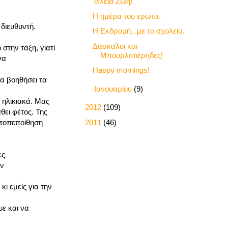
Τέλεια Ζωή!
Η ημέρα του ερωτα.
διευθυντή.
Η Εκδρομή...με το σχολείο.
Δάσκαλοι και
στην τάξη, γιατί
Μπουρλοτιέρηδες!
να
Happy mornings!
να βοηθήσει τα
►
Ιανουαρίου
(9)
 ηλικιακά. Μας
►
2012
(109)
θει φέτος. Της
►
2011
(46)
υτοπεποίθηση
ες
ον
ι εμείς για την
υε και να