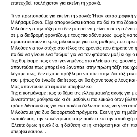
επιτευχθεί, τουλάχιστον για εκείνη τη χρονιά.
Τι να πρωτοπούμε για εκείνη τη χρονιά; Ήταν καταστροφική γι
Μιλήσαμε ξανά. Είχε απομονώσει κάποια παιδιά τα πιο ζόρικα 
Μιλούσε για την τάξη που δεν μπορεί να μείνει πίσω για ένα π
σε μια διαδρομή φροντίζουμε τους πιο αδύναμους χωρίς να τ
προστατευτούν κι εμείς μιλούσαμε για τους μαθητές που πρέ
Μιλούσε για τον στόχο στο τέλος της χρονιάς που έπρεπε να φ
παιδιά να γίνουν ένα "σώμα" για να τον φτάσουν μαζί κι όχι ο 
Της θυμίσαμε πως είναι γεννημένος στο κλείσιμο της χρονιάς 
απαντούσε πως μπορεί να ξαναπάει στην πρώτη τάξη του χρόνο
λέγαμε πως δεν είχαμε πρόβλημα να πάει στην ίδια τάξη αν 
του, μήπως θα ένιωθε ιδιαίτερος, αν θα έχανε τους φίλους και
Μας απαντούσε οτι είμαστε υπερβολικοί.
Της επισημάναμε πως το θέμα της ελλειμματικής ακοής για μια
δυνατότητες μαθησιακές κι ότι μαθαίνει πιο εύκολα όταν βλέπ
τρόπο διδασκαλίας για ένα παιδί κι άλλωστε πως να γίνει αυτό
Μιλούσαμε για δυο διαφορετικά πράγματα. Εκείνη για τη μάθ
εκπαίδευση, την επικέντρωση στην παιδεία και την αποδοχή τ
Έλειπε όμως η ευελιξία, η διάθεση και η κατάρτιση και κάτι π
υπερβεί εαυτόν...