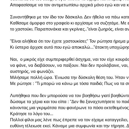
Αποφασίσαμε να τον αντιμετωπίσω αρχικά μόνο εγώ και να κλε
Συναντήθηκα με τον ίδιο τον δάσκαλο. Δεν ήθελα να πάω κατ
Καθίσαμε όμορφα στο γραφείο κι αρχίσαμε να συζητάμε. Με ενη
το χαστούκι. Παραπονάκια και γκρίνιες.."είναι ζωηρός, είναι
"Είναι αλήθεια ότι τον έχετε χαστουκίσει;" Τον ρώτησα ήρεμ
Κι ύστερα άρχισε αυτό που εγώ αποκαλώ..."άτακτη υποχώρησ
Ναι, ο μικρός είχε συμπεριφερθεί άσχημα, ναι τον είχε κουρά
να φάνε, να διαβάσουν, να παίξουν. Ναι δεν προλάβαινε, ναι, 
αυστηρός, να φωνάζει.
Μιλήσαμε πολλή ώρα. Ένιωσα την δύσκολη θέση του. Ήταν ν
Με ρώτησε : "Τι μπορώ να κάνω με τόσα παιδιά; Πως να τα συν
Λυπήθηκα που δεν μπορούσα να τον βοηθήσω γιατί βοηθώντας 
δώσαμε τα χέρια και του είπα : "Δεν θα ξαναχτυπήσετε το παιδ
κάνοντας μια γκριμάτσα που φανέρωνε το πόσο εκτεθειμένος
Κράτησε το λόγο του...
Πολλοί φίλοι μας λένε πως έπρεπε να τον είχαμε καταγγείλει,
ευθύνη τέλειωσε εκεί. Κάναμε μια συμφωνία και την τήρησε. Δ