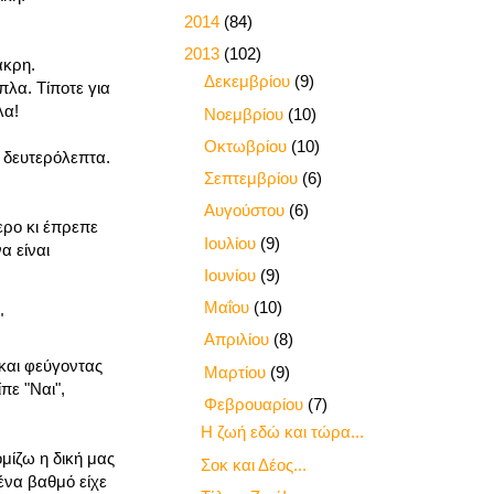
►
2014
(84)
▼
2013
(102)
άκρη.
►
Δεκεμβρίου
(9)
πλα. Τίποτε για
λα!
►
Νοεμβρίου
(10)
►
Οκτωβρίου
(10)
α δευτερόλεπτα.
►
Σεπτεμβρίου
(6)
►
Αυγούστου
(6)
ερο κι έπρεπε
►
Ιουλίου
(9)
α είναι
►
Ιουνίου
(9)
►
Μαΐου
(10)
"
►
Απριλίου
(8)
και φεύγοντας
►
Μαρτίου
(9)
πε "Ναι",
▼
Φεβρουαρίου
(7)
Η ζωή εδώ και τώρα...
μίζω η δική μας
Σοκ και Δέος...
ένα βαθμό είχε