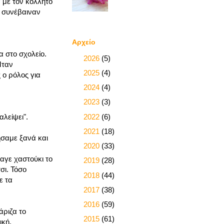
 με τον κολλητό
ά συνέβαιναν
Αρχείο
 στο σχολείο.
►
2026
(5)
Ήταν
►
2025
(4)
 ο ρόλος για
►
2024
(4)
►
2023
(3)
►
2022
(6)
αλείψει".
►
2021
(18)
ήσαμε ξανά και
►
2020
(33)
αγε χαστούκι το
►
2019
(28)
σι. Τόσο
►
2018
(44)
ε τα
►
2017
(38)
►
2016
(59)
άριζα το
►
2015
(61)
ική.