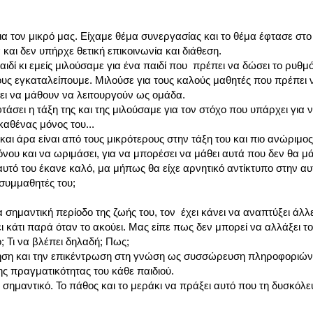
α τον μικρό μας. Είχαμε θέμα συνεργασίας και το θέμα έφτασε στο 
και δεν υπήρχε θετική επικοινωνία και διάθεση.
αιδί κι εμείς μιλούσαμε για ένα παιδί που πρέπει να δώσει το ρυθμό 
ους εγκαταλείπουμε. Μιλούσε για τους καλούς μαθητές που πρέπει 
πει να μάθουν να λειτουργούν ως ομάδα.
τάσει η τάξη της και της μιλούσαμε για τον στόχο που υπάρχει για 
καθένας μόνος του...
και άρα είναι από τους μικρότερους στην τάξη του και πιο ανώριμος
υ και να ωριμάσει, για να μπορέσει να μάθει αυτά που δεν θα μά
αυτό του έκανε καλό, μα μήπως θα είχε αρνητικό αντίκτυπο στην α
 συμμαθητές του;
 σημαντική περίοδο της ζωής του, τον έχει κάνει να αναπτύξει άλλ
ει κάτι παρά όταν το ακούει. Μας είπε πως δεν μπορεί να αλλάξει τ
; Τι να βλέπει δηλαδή; Πως;
ηση και την επικέντρωση στη γνώση ως συσσώρευση πληροφοριών κ
ης πραγματικότητας του κάθε παιδιού.
ιο σημαντικό. Το πάθος και το μεράκι να πράξει αυτό που τη δυσκόλε