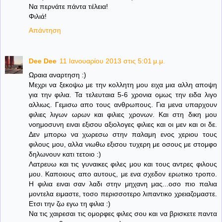
Να περνάτε πάντα τέλεια!
Φιλιά!
Απάντηση
Dee Dee
11 Ιανουαρίου 2013 στις 5:01 μ.μ.
Ωραια αναρτηση :)
Μεχρι να ξεκοψω με την κολλητη μου ειχα μια αλλη αποψη
για την φιλια. Τα τελευταια 5-6 χρονια ομως την ειδα λιγο
αλλιως. Γεμισω απο τους ανθρωπους. Για μενα υπαρχουν
φιλιες λιγων ωρων και φιλιες χρονων. Και στη δικη μου
νοημοσυνη ειναι εξισου αξιολογες φιλιες και οι μεν και οι δε.
Δεν μπορω να χωρεσω στην παλαμη ενος χεριου τους
φιλους μου, αλλα νιωθω εξισου τυχερη με οσους με στομφο
δηλωνουν κατι τετοιο :)
Λατρευω και τις γυναικες φιλες μου και τους αντρες φιλους
μου. Καποιους απο αυτους, με ενα σχεδον ερωτικο τροπο.
Η φιλια ειναι σαν λαδι στην μηχανη μας...οσο πιο παλια
μοντελα ειμαστε, τοσο περισσοτερο λιπαντικο χρειαζομαστε.
Ετσι την ζω εγω τη φιλια :)
Να τις χαιρεσαι τις ομορφες φιλες σου και να βρισκετε παντα