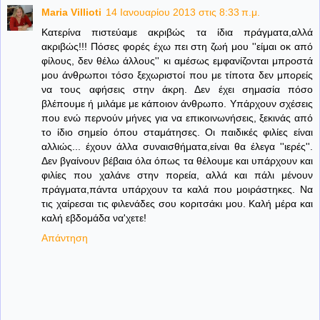
Maria Villioti
14 Ιανουαρίου 2013 στις 8:33 π.μ.
Κατερίνα πιστεύαμε ακριβώς τα ίδια πράγματα,αλλά
ακριβώς!!! Πόσες φορές έχω πει στη ζωή μου ''είμαι οκ από
φίλους, δεν θέλω άλλους'' κι αμέσως εμφανίζονται μπροστά
μου άνθρωποι τόσο ξεχωριστοί που με τίποτα δεν μπορείς
να τους αφήσεις στην άκρη. Δεν έχει σημασία πόσο
βλέπουμε ή μιλάμε με κάποιον άνθρωπο. Υπάρχουν σχέσεις
που ενώ περνούν μήνες για να επικοινωνήσεις, ξεκινάς από
το ίδιο σημείο όπου σταμάτησες. Οι παιδικές φιλίες είναι
αλλιώς... έχουν άλλα συναισθήματα,είναι θα έλεγα ''ιερές''.
Δεν βγαίνουν βέβαια όλα όπως τα θέλουμε και υπάρχουν και
φιλίες που χαλάνε στην πορεία, αλλά και πάλι μένουν
πράγματα,πάντα υπάρχουν τα καλά που μοιράστηκες. Να
τις χαίρεσαι τις φιλενάδες σου κοριτσάκι μου. Καλή μέρα και
καλή εβδομάδα να'χετε!
Απάντηση