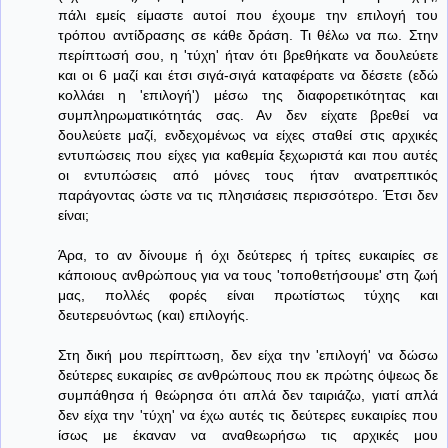
πάλι εμείς είμαστε αυτοί που έχουμε την επιλογή του
τρόπου αντίδρασης σε κάθε δράση. Τι θέλω να πω. Στην
περίπτωσή σου, η 'τύχη' ήταν ότι βρεθήκατε να δουλεύετε
και οι 6 μαζί και έτσι σιγά-σιγά καταφέρατε να δέσετε (εδώ
κολλάει η 'επιλογή') μέσω της διαφορετικότητας και
συμπληρωματικότητάς σας. Αν δεν είχατε βρεθεί να
δουλεύετε μαζί, ενδεχομένως να είχες σταθεί στις αρχικές
εντυπώσεις που είχες για καθεμία ξεχωριστά και που αυτές
οι εντυπώσεις από μόνες τους ήταν ανατρεπτικός
παράγοντας ώστε να τις πλησιάσεις περισσότερο. Έτσι δεν
είναι;
Άρα, το αν δίνουμε ή όχι δεύτερες ή τρίτες ευκαιρίες σε
κάποιους ανθρώπους για να τους 'τοποθετήσουμε' στη ζωή
μας, πολλές φορές είναι πρωτίστως τύχης και
δευτερευόντως (και) επιλογής.
Στη δική μου περίπτωση, δεν είχα την 'επιλογή' να δώσω
δεύτερες ευκαιρίες σε ανθρώπους που εκ πρώτης όψεως δε
συμπάθησα ή θεώρησα ότι απλά δεν ταιριάζω, γιατί απλά
δεν είχα την 'τύχη' να έχω αυτές τις δεύτερες ευκαιρίες που
ίσως με έκαναν να αναθεωρήσω τις αρχικές μου