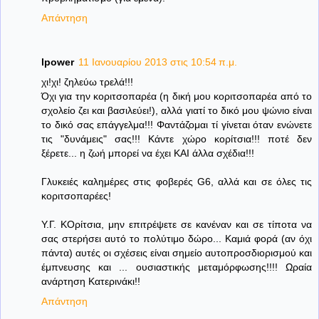
Απάντηση
lpower
11 Ιανουαρίου 2013 στις 10:54 π.μ.
χι!χι! ζηλεύω τρελά!!!
Όχι για την κοριτσοπαρέα (η δική μου κοριτσοπαρέα από το
σχολείο ζει και βασιλεύει!), αλλά γιατί το δικό μου ψώνιο είναι
το δικό σας επάγγελμα!!! Φαντάζομαι τί γίνεται όταν ενώνετε
τις "δυνάμεις" σας!!! Κάντε χώρο κορίτσια!!! ποτέ δεν
ξέρετε... η ζωή μπορεί να έχει ΚΑΙ άλλα σχέδια!!!
Γλυκειές καλημέρες στις φοβερές G6, αλλά και σε όλες τις
κοριτσοπαρέες!
Υ.Γ. ΚΟρίτσια, μην επιτρέψετε σε κανέναν και σε τίποτα να
σας στερήσει αυτό το πολύτιμο δώρο... Καμιά φορά (αν όχι
πάντα) αυτές οι σχέσεις είναι σημείο αυτοπροσδιορισμού και
έμπνευσης και ... ουσιαστικής μεταμόρφωσης!!!! Ωραία
ανάρτηση Κατερινάκι!!
Απάντηση