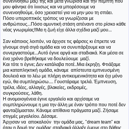
συνεννοηθώ μαζί της και μετά γνώρισα και την πέμπτη που
μου φάνηκε ότι ίιιιισως και να μπορέσουμε να
συνενοηθούμε, όσο χρειαστεί για να μην μου τη σπάει.
Πόσο υπεροπτικός τρόπος να γνωρίζεσαι με
ανθρώπους...Πόσο αμυντική στάση απέναντι στο ρίσκο κάθε
νέας γνωριμίας!!Μα η ζωή είχε άλλα σχέδια μαζί μου...
Σαν κάποιος λοιπόν, να άρχισε τις φάρσες κι έπρεπε να
γίνουμε σιγά σιγά ομάδα και να συνυπάρξουμε και να
συνεργαστούμε...Αυτό έγινε αργά και σταδιακά. Και μέσα σε
ένα χρόνο βρεθήκαμε να δουλεύουμε μαζί.
Και τότε τι έγινε; Δεν κατάλαβα ποτέ..Μια έκρηξη. Φτιάξαμε
μια καταπληκτική ομάδα, κάναμε απίστευτα εμπνευσμένη
δουλειά και το λέω με πλήρη αντικειμενικότητα και όχι μόνο
εγώ, θα συμπληρώσω.... Γουστάραμε τρελά. Έμπνευση,
τρέλα, ιδέες, αλλαγές, βλακείες, εκδρομές,
συγκρούσεις, λάθη.
Η ανομοιογένεια έγινε εργαλείο και αρχίσαμε να
συμπληρώνουμε η μια την άλλη με έναν τρόπο που ποτέ δεν
φανταζόμασταν. Κάναμε απίθανα πράγματα μαζί. Ζήσαμε
στιγμές μεγαλείου. Δέσαμε.
Άρχισαν να αποκαλούν την ομάδα μας, "dream team" και
όταν η δομή της ομάδας σταδιακά άλλαξε έμεινε στο βάθος