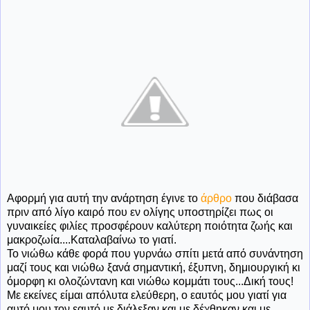
Αφορμή για αυτή την ανάρτηση έγινε το
άρθρο
που διάβασα
πριν από λίγο καιρό που εν ολίγης υποστηρίζει πως οι
γυναικείες φιλίες προσφέρουν καλύτερη ποιότητα ζωής και
μακροζωία....Καταλαβαίνω το γιατί.
Το νιώθω κάθε φορά που γυρνάω σπίτι μετά από συνάντηση
μαζί τους και νιώθω ξανά σημαντική, έξυπνη, δημιουργική κι
όμορφη κι ολοζώντανη και νιώθω κομμάτι τους...Δική τους!
Με εκείνες είμαι απόλυτα ελεύθερη, ο εαυτός μου γιατί για
αυτό μου τον εαυτό με διάλεξαν και με δέχθηκαν και με