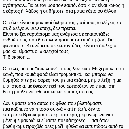
αγάπησαν...Για αυτόν μου τον εαυτό, όσο κι αν είναι κακός ή
σκάρτος ή λάθος ή οτιδήποτε, στα μάτια κάποιου άλλου.
Οι φίλοι είναι σημαντικοί άνθρωποι, γιατί τους διαλέγεις και
σε διαλέγουν. Δεν έτυχε, δεν πρέπει...
Είναι το ξεσκαρτάρισμα μας ανάμεσα σε εκατοντάδες
ανθρώπους που θα συναντήσουμε σε αυτή τη ζωή! Για
φαντάσου...Κι ανάμεσα σε εκατοντάδες, είναι οι διαλεχτοί
μας και είμαστε οι διαλεχτοί τους!
Τι διάκριση....
Οι φίλες μου με "ισιώνουν", όπως λέω εγώ. Με ξέρουν τόσο
καλά, που καμιά φορά είναι τρομακτικό...και μπορώ να
θυμηθώ άπειρες φορές που με μια ατάκα, με μια λέξη, ή με
μια ιστορία, με έφεραν εκεί που χρειαζόταν να είμαι...στη
θέση μου!Συναισθηματικά και επί της ουσίας.
Δεν είμαστε από αυτές τις φίλες που βλεπόμαστε
πια καθημερινά ή τόσο συχνά γιατί η ζωή, δεν το
επιτρέπει.Βρισκόμαστε περισσότερο, μεμονωμένα γιατί
μένουμε μακριά, κι είμαστε πολυάσχολες...Έτσι όταν
βρεθήκαμε προχθές όλες μαζί, ήθελα να εκτυπώσω αυτό το