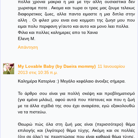
πολλα χρονια μακρια η μια με την αλλη ουσιαστικα δεν
χωρισαμε ποτε . Ακομα και τωρα οι τρεις μας ζουμε τελειως
διαφορετικες ζωες, αλλα παντα ειμαστε η μια διπλα στην
αλλη . Οι φιλεσ μου ειναι ενα κομματι της ζωησ μου που
ειμαι πολυ περιφανη γι'αυτο και αυτο και μονο λεει πολλα.
Φιλια και πολλες καλημερες απο τα Χανια
Ελενη Μ.
Απάντηση
My Lovable Baby (by Daeira mommy)
11 Ιανουαρίου
2013 στις 10:35 π.μ.
Καλημέρα Κατερίνα :) Μεγάλο κεφάλαιο άνοιξες σήμερα.
Το άρθρο σου είναι για πολλή σκέψη και προβληματισμό
(για εμένα μιλάω), αφού αυτά που πίστευες και που η ζωή
με τα άλλα σχέδιά της σου έχει αναιρέσει, εγώ εξακολουθώ
να τα πιστεύω.
Θεωρώ πώς όλα στη ζωή μας είναι (περισσότερο) θέμα
επιλογής και (λιγότερο) θέμα τύχης. Ακόμη και σε πολλές
(όχι σε όλες) τις περιπτώσεις που είναι καθαρά θέμα τύχης,