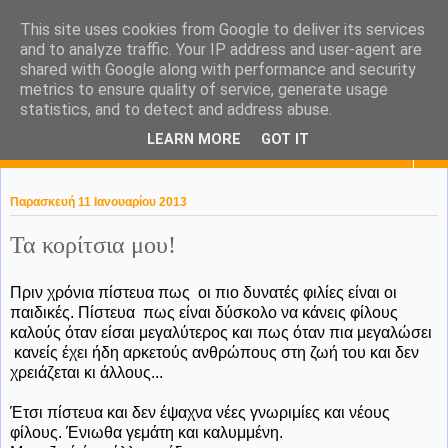
This site uses cookies from Google to deliver its services
KaPa. Me without you...tea
and to analyze traffic. Your IP address and user-agent are
shared with Google along with performance and security
without a biscuit!
metrics to ensure quality of service, generate usage
statistics, and to detect and address abuse.
LEARN MORE
GOT IT
▼
Παρασκευή 11 Ιανουαρίου 2013
Τα κορίτσια μου!
Πριν χρόνια πίστευα πως οι πιο δυνατές φιλίες είναι οι
παιδικές. Πίστευα πως είναι δύσκολο να κάνεις φίλους
καλούς όταν είσαι μεγαλύτερος και πως όταν πια μεγαλώσει
κανείς έχει ήδη αρκετούς ανθρώπους στη ζωή του και δεν
χρειάζεται κι άλλους...
Έτσι πίστευα και δεν έψαχνα νέες γνωριμίες και νέους
φίλους. Ένιωθα γεμάτη και καλυμμένη.