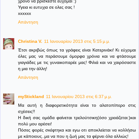
χρονο να βρισκεστε ευχομαι :)
Υγεια κι ευτυχια σε ολες σας !
xxxxxx
Απάντηση
Christina V.
11 Ιανουαρίου 2013 στις 5:15 μ.μ.
Έτσι ακριβώς όπως τα γράφεις είναι Κατερινάκι! Κι εύχομαι
όλες μας να περάσουμε όμορφα χρόνια και να φτάσουμε
γιαγιάδες με τις γυναικοπαρέε μας! Φιλιά και να χαιρόσαστε
η μια την άλλη!
Απάντηση
myStickland
11 Ιανουαρίου 2013 στις 6:37 μ.μ.
Μα αυτή η διαφορετικότητα είναι το αλατοπίπερο στις
σχέσεις!!
Η δική σας ομάδα φαίνεται τρελούτσικη(όσο χρειάζεται:)και
πολύ μου αρέσει!
Πόσες φορές σκέφτηκα και εγω οτι αποκλείεται να κολλήσω
με κάποιους..μα να που η ζωή μας τα φέρνει όλα αλλιώς!