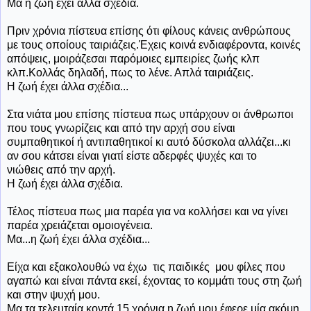
Μα η ζωή έχει άλλα σχέδια.
Πριν χρόνια πίστευα επίσης ότι φίλους κάνεις ανθρώπους
με τους οποίους ταιριάζεις.Έχεις κοινά ενδιαφέροντα, κοινές
απόψεις, μοιράζεσαι παρόμοιες εμπειρίες ζωής κλπ
κλπ.Κολλάς δηλαδή, πως το λένε. Απλά ταιριάζεις.
Η ζωή έχει άλλα σχέδια...
Στα νιάτα μου επίσης πίστευα πως υπάρχουν οι άνθρωποι
που τους γνωρίζεις και από την αρχή σου είναι
συμπαθητικοί ή αντιπαθητικοί κι αυτό δύσκολα αλλάζει...κι
αν σου κάτσει είναι γιατί είστε αδερφές ψυχές και το
νιώθεις από την αρχή.
Η ζωή έχει άλλα σχέδια.
Τέλος πίστευα πως μια παρέα για να κολλήσει και να γίνει
παρέα χρειάζεται ομοιογένεια.
Μα...η ζωή έχει άλλα σχέδια...
Είχα και εξακολουθώ να έχω τις παιδικές μου φίλες που
αγαπώ και είναι πάντα εκεί, έχοντας το κομμάτι τους στη ζωή
και στην ψυχή μου.
Μα τα τελευταία κοντά 15 χρόνια η ζωή μου έφερε μία ακόμη