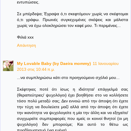
εντυπώσεις.
Σε μπέρδεψα; Έγραψα ό,τι σκεφτόμουν χωρίς να σκέφτομαι
ό,τι γράφω. Πρωινές συγκεχυμένες σκέψεις και μάλιστα
χωρίς να έχω ολοκληρώσει τον καφέ μου. Τι περιμένεις...
Φιλιά xxx
Απάντηση
My Lovable Baby (by Daeira mommy)
11 Ιανουαρίου
2013 στις 10:44 π.μ.
...να συμπληρώσω κάτι στο προηγούμενο σχόλιό μου...
Σκέφτηκες ποτέ ότι ίσως η ιδιότητα/ επάγγελμά σας
(θεραπεύτριες/ ψυχολόγοι) έχει βοηθήσει στο να κολλήσετε
τόσο πολύ μεταξύ σας; Δεν εννοώ από την άποψη ότι έχετε
την τύχη να δουλεύετε μαζί αλλά από την άποψη ότι έχετε
την ικανότητα να ψυχολογείτε η μία την άλλη και να εξηγείτε/
συγχωρείτε συμπεριφορές που εμείς οι κοινοί θνητοί (οι μη
ψυχολόγοι) δεν μπορούμε; Και αυτό το θέτω ως
προβληματισμό (για εμένα).