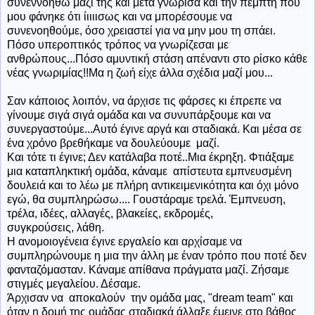
συνεννοηθώ μαζί της και μετά γνώρισα και την πέμπτη που
μου φάνηκε ότι ίιιιισως και να μπορέσουμε να
συνενοηθούμε, όσο χρειαστεί για να μην μου τη σπάει.
Πόσο υπεροπτικός τρόπος να γνωρίζεσαι με
ανθρώπους...Πόσο αμυντική στάση απέναντι στο ρίσκο κάθε
νέας γνωριμίας!!Μα η ζωή είχε άλλα σχέδια μαζί μου...
Σαν κάποιος λοιπόν, να άρχισε τις φάρσες κι έπρεπε να
γίνουμε σιγά σιγά ομάδα και να συνυπάρξουμε και να
συνεργαστούμε...Αυτό έγινε αργά και σταδιακά. Και μέσα σε
ένα χρόνο βρεθήκαμε να δουλεύουμε μαζί.
Και τότε τι έγινε; Δεν κατάλαβα ποτέ..Μια έκρηξη. Φτιάξαμε
μια καταπληκτική ομάδα, κάναμε απίστευτα εμπνευσμένη
δουλειά και το λέω με πλήρη αντικειμενικότητα και όχι μόνο
εγώ, θα συμπληρώσω.... Γουστάραμε τρελά. Έμπνευση,
τρέλα, ιδέες, αλλαγές, βλακείες, εκδρομές,
συγκρούσεις, λάθη.
Η ανομοιογένεια έγινε εργαλείο και αρχίσαμε να
συμπληρώνουμε η μια την άλλη με έναν τρόπο που ποτέ δεν
φανταζόμασταν. Κάναμε απίθανα πράγματα μαζί. Ζήσαμε
στιγμές μεγαλείου. Δέσαμε.
Άρχισαν να αποκαλούν την ομάδα μας, "dream team" και
όταν η δομή της ομάδας σταδιακά άλλαξε έμεινε στο βάθος