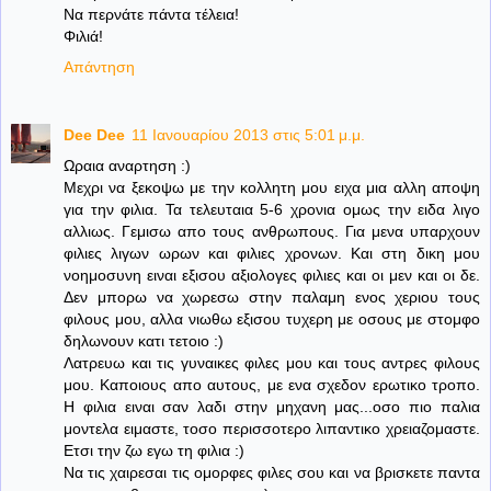
Να περνάτε πάντα τέλεια!
Φιλιά!
Απάντηση
Dee Dee
11 Ιανουαρίου 2013 στις 5:01 μ.μ.
Ωραια αναρτηση :)
Μεχρι να ξεκοψω με την κολλητη μου ειχα μια αλλη αποψη
για την φιλια. Τα τελευταια 5-6 χρονια ομως την ειδα λιγο
αλλιως. Γεμισω απο τους ανθρωπους. Για μενα υπαρχουν
φιλιες λιγων ωρων και φιλιες χρονων. Και στη δικη μου
νοημοσυνη ειναι εξισου αξιολογες φιλιες και οι μεν και οι δε.
Δεν μπορω να χωρεσω στην παλαμη ενος χεριου τους
φιλους μου, αλλα νιωθω εξισου τυχερη με οσους με στομφο
δηλωνουν κατι τετοιο :)
Λατρευω και τις γυναικες φιλες μου και τους αντρες φιλους
μου. Καποιους απο αυτους, με ενα σχεδον ερωτικο τροπο.
Η φιλια ειναι σαν λαδι στην μηχανη μας...οσο πιο παλια
μοντελα ειμαστε, τοσο περισσοτερο λιπαντικο χρειαζομαστε.
Ετσι την ζω εγω τη φιλια :)
Να τις χαιρεσαι τις ομορφες φιλες σου και να βρισκετε παντα