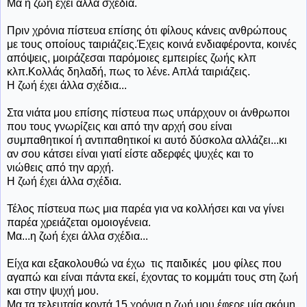
Μα η ζωή έχει άλλα σχέδια.
Πριν χρόνια πίστευα επίσης ότι φίλους κάνεις ανθρώπους
με τους οποίους ταιριάζεις.Έχεις κοινά ενδιαφέροντα, κοινές
απόψεις, μοιράζεσαι παρόμοιες εμπειρίες ζωής κλπ
κλπ.Κολλάς δηλαδή, πως το λένε. Απλά ταιριάζεις.
Η ζωή έχει άλλα σχέδια...
Στα νιάτα μου επίσης πίστευα πως υπάρχουν οι άνθρωποι
που τους γνωρίζεις και από την αρχή σου είναι
συμπαθητικοί ή αντιπαθητικοί κι αυτό δύσκολα αλλάζει...κι
αν σου κάτσει είναι γιατί είστε αδερφές ψυχές και το
νιώθεις από την αρχή.
Η ζωή έχει άλλα σχέδια.
Τέλος πίστευα πως μια παρέα για να κολλήσει και να γίνει
παρέα χρειάζεται ομοιογένεια.
Μα...η ζωή έχει άλλα σχέδια...
Είχα και εξακολουθώ να έχω τις παιδικές μου φίλες που
αγαπώ και είναι πάντα εκεί, έχοντας το κομμάτι τους στη ζωή
και στην ψυχή μου.
Μα τα τελευταία κοντά 15 χρόνια η ζωή μου έφερε μία ακόμη