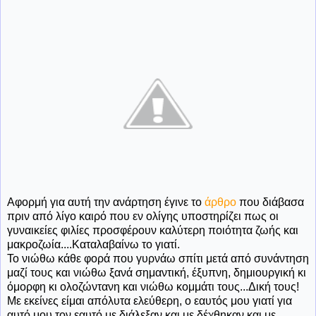
Αφορμή για αυτή την ανάρτηση έγινε το
άρθρο
που διάβασα
πριν από λίγο καιρό που εν ολίγης υποστηρίζει πως οι
γυναικείες φιλίες προσφέρουν καλύτερη ποιότητα ζωής και
μακροζωία....Καταλαβαίνω το γιατί.
Το νιώθω κάθε φορά που γυρνάω σπίτι μετά από συνάντηση
μαζί τους και νιώθω ξανά σημαντική, έξυπνη, δημιουργική κι
όμορφη κι ολοζώντανη και νιώθω κομμάτι τους...Δική τους!
Με εκείνες είμαι απόλυτα ελεύθερη, ο εαυτός μου γιατί για
αυτό μου τον εαυτό με διάλεξαν και με δέχθηκαν και με