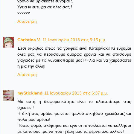
χρονο να βρισκεστε ευχομαι :)
Υγεια κι ευτυχια σε ολες σας !
xxxxxx
Απάντηση
Christina V.
11 Ιανουαρίου 2013 στις 5:15 μ.μ.
Έτσι ακριβώς όπως τα γράφεις είναι Κατερινάκι! Κι εύχομαι
όλες μας να περάσουμε όμορφα χρόνια και να φτάσουμε
γιαγιάδες με τις γυναικοπαρέε μας! Φιλιά και να χαιρόσαστε
η μια την άλλη!
Απάντηση
myStickland
11 Ιανουαρίου 2013 στις 6:37 μ.μ.
Μα αυτή η διαφορετικότητα είναι το αλατοπίπερο στις
σχέσεις!!
Η δική σας ομάδα φαίνεται τρελούτσικη(όσο χρειάζεται:)και
πολύ μου αρέσει!
Πόσες φορές σκέφτηκα και εγω οτι αποκλείεται να κολλήσω
με κάποιους..μα να που η ζωή μας τα φέρνει όλα αλλιώς!