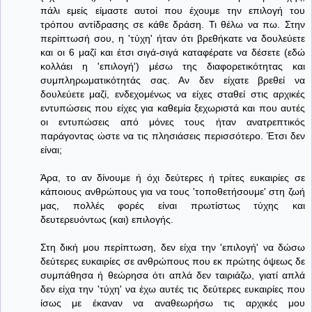
πάλι εμείς είμαστε αυτοί που έχουμε την επιλογή του
τρόπου αντίδρασης σε κάθε δράση. Τι θέλω να πω. Στην
περίπτωσή σου, η 'τύχη' ήταν ότι βρεθήκατε να δουλεύετε
και οι 6 μαζί και έτσι σιγά-σιγά καταφέρατε να δέσετε (εδώ
κολλάει η 'επιλογή') μέσω της διαφορετικότητας και
συμπληρωματικότητάς σας. Αν δεν είχατε βρεθεί να
δουλεύετε μαζί, ενδεχομένως να είχες σταθεί στις αρχικές
εντυπώσεις που είχες για καθεμία ξεχωριστά και που αυτές
οι εντυπώσεις από μόνες τους ήταν ανατρεπτικός
παράγοντας ώστε να τις πλησιάσεις περισσότερο. Έτσι δεν
είναι;
Άρα, το αν δίνουμε ή όχι δεύτερες ή τρίτες ευκαιρίες σε
κάποιους ανθρώπους για να τους 'τοποθετήσουμε' στη ζωή
μας, πολλές φορές είναι πρωτίστως τύχης και
δευτερευόντως (και) επιλογής.
Στη δική μου περίπτωση, δεν είχα την 'επιλογή' να δώσω
δεύτερες ευκαιρίες σε ανθρώπους που εκ πρώτης όψεως δε
συμπάθησα ή θεώρησα ότι απλά δεν ταιριάζω, γιατί απλά
δεν είχα την 'τύχη' να έχω αυτές τις δεύτερες ευκαιρίες που
ίσως με έκαναν να αναθεωρήσω τις αρχικές μου