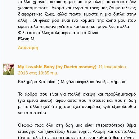
πολλα χρονια μακρια η μια με την αλλη ουσιαστικα δεν
χωρισαμε ποτε . Ακομα και τωρα οι τρεις μας ζουμε τελειως
διαφορετικες ζωες, αλλα παντα ειμαστε η μια διπλα στην
αλλη . Οι φιλεσ μου ειναι ενα κομματι της ζωησ μου που
ειμαι πολυ περιφανη γι'αυτο και αυτο και μονο λεει πολλα.
Φιλια και πολλες καλημερες απο τα Χανια
Ελενη Μ.
Απάντηση
My Lovable Baby (by Daeira mommy)
11 Ιανουαρίου
2013 στις 10:35 π.μ.
Καλημέρα Κατερίνα :) Μεγάλο κεφάλαιο άνοιξες σήμερα.
Το άρθρο σου είναι για πολλή σκέψη και προβληματισμό
(για εμένα μιλάω), αφού αυτά που πίστευες και που η ζωή
με τα άλλα σχέδιά της σου έχει αναιρέσει, εγώ εξακολουθώ
να τα πιστεύω.
Θεωρώ πώς όλα στη ζωή μας είναι (περισσότερο) θέμα
επιλογής και (λιγότερο) θέμα τύχης. Ακόμη και σε πολλές
(όχι σε όλες) τις περιπτώσεις που είναι καθαρά θέμα τύχης,