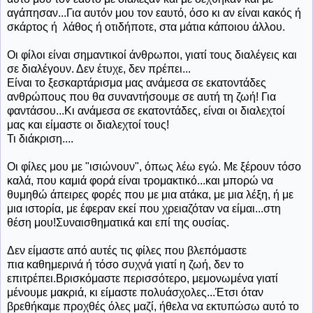
αγάπησαν...Για αυτόν μου τον εαυτό, όσο κι αν είναι κακός ή
σκάρτος ή λάθος ή οτιδήποτε, στα μάτια κάποιου άλλου.
Οι φίλοι είναι σημαντικοί άνθρωποι, γιατί τους διαλέγεις και
σε διαλέγουν. Δεν έτυχε, δεν πρέπει...
Είναι το ξεσκαρτάρισμα μας ανάμεσα σε εκατοντάδες
ανθρώπους που θα συναντήσουμε σε αυτή τη ζωή! Για
φαντάσου...Κι ανάμεσα σε εκατοντάδες, είναι οι διαλεχτοί
μας και είμαστε οι διαλεχτοί τους!
Τι διάκριση....
Οι φίλες μου με "ισιώνουν", όπως λέω εγώ. Με ξέρουν τόσο
καλά, που καμιά φορά είναι τρομακτικό...και μπορώ να
θυμηθώ άπειρες φορές που με μια ατάκα, με μια λέξη, ή με
μια ιστορία, με έφεραν εκεί που χρειαζόταν να είμαι...στη
θέση μου!Συναισθηματικά και επί της ουσίας.
Δεν είμαστε από αυτές τις φίλες που βλεπόμαστε
πια καθημερινά ή τόσο συχνά γιατί η ζωή, δεν το
επιτρέπει.Βρισκόμαστε περισσότερο, μεμονωμένα γιατί
μένουμε μακριά, κι είμαστε πολυάσχολες...Έτσι όταν
βρεθήκαμε προχθές όλες μαζί, ήθελα να εκτυπώσω αυτό το