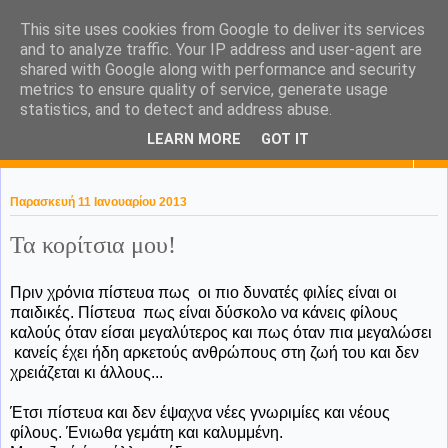
This site uses cookies from Google to deliver its services
KaPa. Me without you...tea
and to analyze traffic. Your IP address and user-agent are
shared with Google along with performance and security
without a biscuit!
metrics to ensure quality of service, generate usage
statistics, and to detect and address abuse.
LEARN MORE
GOT IT
▼
Παρασκευή 11 Ιανουαρίου 2013
Τα κορίτσια μου!
Πριν χρόνια πίστευα πως οι πιο δυνατές φιλίες είναι οι
παιδικές. Πίστευα πως είναι δύσκολο να κάνεις φίλους
καλούς όταν είσαι μεγαλύτερος και πως όταν πια μεγαλώσει
κανείς έχει ήδη αρκετούς ανθρώπους στη ζωή του και δεν
χρειάζεται κι άλλους...
Έτσι πίστευα και δεν έψαχνα νέες γνωριμίες και νέους
φίλους. Ένιωθα γεμάτη και καλυμμένη.