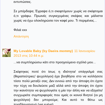
εντυπώσεις.
Σε μπέρδεψα; Έγραψα ό,τι σκεφτόμουν χωρίς να σκέφτομαι
ό,τι γράφω. Πρωινές συγκεχυμένες σκέψεις και μάλιστα
χωρίς να έχω ολοκληρώσει τον καφέ μου. Τι περιμένεις...
Φιλιά xxx
Απάντηση
My Lovable Baby (by Daeira mommy)
11 Ιανουαρίου
2013 στις 10:44 π.μ.
...να συμπληρώσω κάτι στο προηγούμενο σχόλιό μου...
Σκέφτηκες ποτέ ότι ίσως η ιδιότητα/ επάγγελμά σας
(θεραπεύτριες/ ψυχολόγοι) έχει βοηθήσει στο να κολλήσετε
τόσο πολύ μεταξύ σας; Δεν εννοώ από την άποψη ότι έχετε
την τύχη να δουλεύετε μαζί αλλά από την άποψη ότι έχετε
την ικανότητα να ψυχολογείτε η μία την άλλη και να εξηγείτε/
συγχωρείτε συμπεριφορές που εμείς οι κοινοί θνητοί (οι μη
ψυχολόγοι) δεν μπορούμε; Και αυτό το θέτω ως
προβληματισμό (για εμένα).