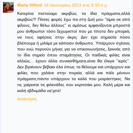
Maria Villioti
14 Ιανουαρίου 2013 στις 8:33 π.μ.
Κατερίνα πιστεύαμε ακριβώς τα ίδια πράγματα,αλλά
ακριβώς!!! Πόσες φορές έχω πει στη ζωή μου ''είμαι οκ από
φίλους, δεν θέλω άλλους'' κι αμέσως εμφανίζονται μπροστά
μου άνθρωποι τόσο ξεχωριστοί που με τίποτα δεν μπορείς
να τους αφήσεις στην άκρη. Δεν έχει σημασία πόσο
βλέπουμε ή μιλάμε με κάποιον άνθρωπο. Υπάρχουν σχέσεις
που ενώ περνούν μήνες για να επικοινωνήσεις, ξεκινάς από
το ίδιο σημείο όπου σταμάτησες. Οι παιδικές φιλίες είναι
αλλιώς... έχουν άλλα συναισθήματα,είναι θα έλεγα ''ιερές''.
Δεν βγαίνουν βέβαια όλα όπως τα θέλουμε και υπάρχουν και
φιλίες που χαλάνε στην πορεία, αλλά και πάλι μένουν
πράγματα,πάντα υπάρχουν τα καλά που μοιράστηκες. Να
τις χαίρεσαι τις φιλενάδες σου κοριτσάκι μου. Καλή μέρα και
καλή εβδομάδα να'χετε!
Απάντηση