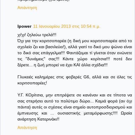
Απάντηση
lpower
11 Ιανουαρίου 2013 στις 10:54 π.μ.
χι!χι! ζηλεύω τρελά!!!
Όχι για την κοριτσοπαρέα (η δική μου κοριτσοπαρέα από το
σχολείο ζει και βασιλεύει!), αλλά γιατί το δικό μου ψώνιο είναι
το δικό σας επάγγελμα!!! Φαντάζομαι τί γίνεται όταν ενώνετε
τις "δυνάμεις" σας!!! Κάντε χώρο κορίτσια!!! ποτέ δεν
ξέρετε... η ζωή μπορεί να έχει ΚΑΙ άλλα σχέδια!!!
Γλυκειές καλημέρες στις φοβερές G6, αλλά και σε όλες τις
κοριτσοπαρέες!
Υ.Γ. ΚΟρίτσια, μην επιτρέψετε σε κανέναν και σε τίποτα να
σας στερήσει αυτό το πολύτιμο δώρο... Καμιά φορά (αν όχι
πάντα) αυτές οι σχέσεις είναι σημείο αυτοπροσδιορισμού και
έμπνευσης και ... ουσιαστικής μεταμόρφωσης!!!! Ωραία
ανάρτηση Κατερινάκι!!
Απάντηση