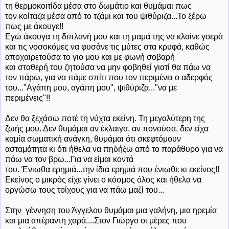
τη θερμοκοιτίδα μέσα στο δωμάτιο και θυμάμαι πως
τον κοίταζα μέσα από το τζάμι και του ψιθύριζα...Το ξέρω
πως με άκουγε!!
Εγώ άκουγα τη διπλανή μου και τη μαμά της να κλαίνε γοερά
και τις νοσοκόμες να φυσάνε τις μύτες στα κρυφά, καθώς
αποχαιρετούσα το γιο μου και με φωνή σοβαρή
και σταθερή του ζητούσα να μην φοβηθεί γιατί θα πάω να
τον πάρω, για να πάμε σπίτι που τον περιμένει ο αδερφός
του..."Αγάπη μου, αγάπη μου", ψιθύριζα..."να με
περιμένεις"!!
Δεν θα ξεχάσω ποτέ τη νύχτα εκείνη. Τη μεγαλύτερη της
ζωής μου. Δεν θυμάμαι αν έκλαιγα, αν πονούσα, δεν είχα
καμία σωματική ανάγκη, θυμάμαι ότι σκεφτόμουν
ασταμάτητα κι ότι ήθελα να πηδήξω από το παράθυρο για να
πάω να τον βρω...Για να είμαι κοντά
του. Ένιωθα ερημιά...την ίδια ερημιά που ένιωθε κι εκείνος!!
Εκείνος ο μικρός είχε γίνει ο κόσμος όλος και ήθελα να
οργώσω τους τοίχους για να πάω μαζί του...
Στην γέννηση του Άγγελου θυμάμαι μια γαλήνη, μια ηρεμία
και μια απέραντη χαρά....Στον Γιώργο οι μέρες που