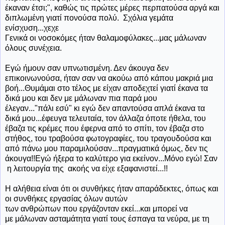
έκαναν έτσι;", καθώς τις πρώτες μέρες περπατούσα αργά και
διπλωμένη γιατί πονούσα πολύ. Σχόλια γεμάτα
ενίσχυση...χεχε
Γενικά οι νοσοκόμες ήταν θαλαμοφύλακες...μας μάλωναν
όλους συνέχεια.
Εγώ ήμουν σαν υπνωτισμένη. Δεν άκουγα δεν
επικοινωνούσα, ήταν σαν να ακούω από κάπου μακριά μια
βοή...Θυμάμαι στο τέλος με είχαν αποδεχτεί γιατί έκανα τα
δικά μου και δεν με μάλωναν πια παρά μου
έλεγαν..."πάλι εσύ" κι εγώ δεν απαντούσα απλά έκανα τα
δικά μου...έφευγα τελευταία, τον άλλαζα όποτε ήθελα, του
έβαζα τις κρέμες που έφερνα από το σπίτι, τον έβαζα στο
στήθος, του τραβούσα φωτογραφίες, του τραγουδούσα και
από πάνω μου παραμιλούσαν...πραγματικά όμως, δεν τις
άκουγα!!Εγώ ήξερα το καλύτερο για εκείνον...Μόνο εγώ! Σαν
η λειτουργία της
ακοής
να είχε εξαφανιστεί...!!
Η αλήθεια είναι ότι οι συνθήκες ήταν απαράδεκτες, όπως και
οι συνθήκες εργασίας όλων αυτών
των ανθρώπων που εργάζονταν εκεί...και μπορεί να
με μάλωναν ασταμάτητα γιατί τους έσπαγα τα νεύρα, με τη