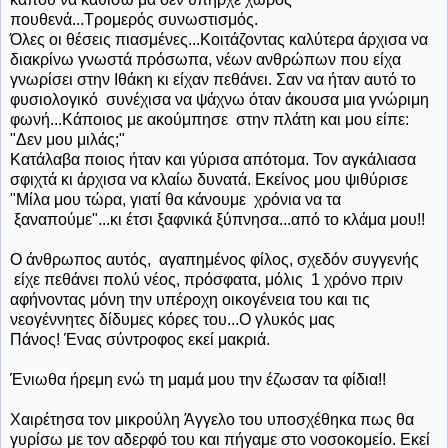
πουθενά...Τρομερός συνωστισμός.
Όλες οι θέσεις πιασμένες...Κοιτάζοντας καλύτερα άρχισα να
διακρίνω γνωστά πρόσωπα, νέων ανθρώπων που είχα
γνωρίσει στην Ιθάκη κι είχαν πεθάνει. Σαν να ήταν αυτό το
φυσιολογικό συνέχισα να ψάχνω όταν άκουσα μια γνώριμη
φωνή...Κάποιος με ακούμπησε στην πλάτη και μου είπε:
"Δεν μου μιλάς;"
Κατάλαβα ποιος ήταν και γύρισα απότομα. Τον αγκάλιασα
σφιχτά κι άρχισα να κλαίω δυνατά. Εκείνος μου ψιθύρισε
"Μίλα μου τώρα, γιατί θα κάνουμε χρόνια να τα
ξαναπούμε"...κι έτσι ξαφνικά ξύπνησα...από το κλάμα μου!!
Ο άνθρωπος αυτός, αγαπημένος φίλος, σχεδόν συγγενής
είχε πεθάνει πολύ νέος, πρόσφατα, μόλις 1 χρόνο πριν
αφήνοντας μόνη την υπέροχη οικογένεια του και τις
νεογέννητες δίδυμες κόρες του...Ο γλυκός μας
Πάνος! Ένας σύντροφος εκεί μακριά.
Ένιωθα
ήρεμη ενώ τη μαμά μου την έζωσαν τα φίδια!!
Χαιρέτησα τον μικρούλη Άγγελο του υποσχέθηκα πως θα
γυρίσω με τον αδερφό του και πήγαμε στο νοσοκομείο. Εκεί