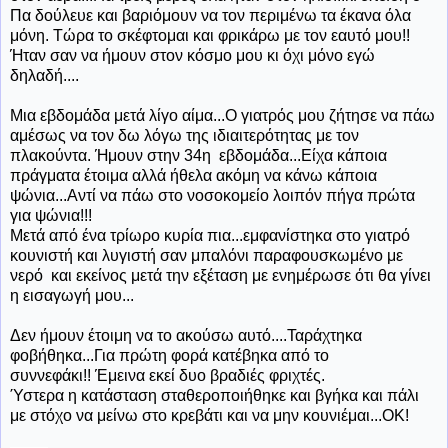
Πα δούλευε και βαριόμουν να τον περιμένω τα έκανα όλα
μόνη. Τώρα το σκέφτομαι και φρικάρω με τον εαυτό μου!!
Ήταν σαν να ήμουν στον κόσμο μου κι όχι μόνο εγώ
δηλαδή....
Μια εβδομάδα μετά λίγο αίμα...Ο γιατρός μου ζήτησε να πάω
αμέσως να τον δω λόγω της ιδιαιτερότητας με τον
πλακούντα. Ήμουν στην 34η εβδομάδα...Είχα κάποια
πράγματα έτοιμα αλλά ήθελα ακόμη να κάνω κάποια
ψώνια...Αντί να πάω στο νοσοκομείο λοιπόν πήγα πρώτα
για ψώνια!!!
Μετά από ένα τρίωρο κυρία πια...εμφανίστηκα στο γιατρό
κουνιστή και λυγιστή σαν μπαλόνι παραφουσκωμένο με
νερό και εκείνος μετά την εξέταση με ενημέρωσε ότι θα γίνει
η εισαγωγή μου...
Δεν ήμουν έτοιμη να το ακούσω αυτό....Ταράχτηκα
φοβήθηκα...Για πρώτη φορά κατέβηκα από το
συννεφάκι!! Έμεινα εκεί δυο βραδιές φριχτές.
Ύστερα η κατάσταση σταθεροποιήθηκε και βγήκα και πάλι
με στόχο να μείνω στο κρεβάτι και να μην κουνιέμαι...ΟΚ!