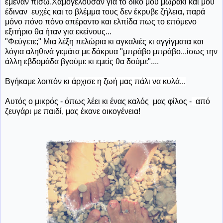
έμεναν πίσω.Χαμογελούσαν για το δικό μου μωράκι και μου
έδιναν ευχές και το βλέμμα τους δεν έκρυβε ζήλεια, παρά
μόνο πόνο πόνο απέραντο και ελπίδα πως το επόμενο
εξιτήριο θα ήταν για εκείνους...
"Φεύγετε;" Μια λέξη πελώρια κι αγκαλιές κι αγγίγματα και
λόγια αληθινά γεμάτα με δάκρυα "μπράβο μπράβο...ίσως την
άλλη εβδομάδα βγούμε κι εμείς θα δούμε"....
Βγήκαμε λοιπόν κ
ι άρχισε η ζωή μας πάλι να κυλά...
Αυτός ο μικρός - όπως λέει κι ένας καλός μας φίλος -
από
ζευγάρι με παιδί, μας έκανε οικογένεια!