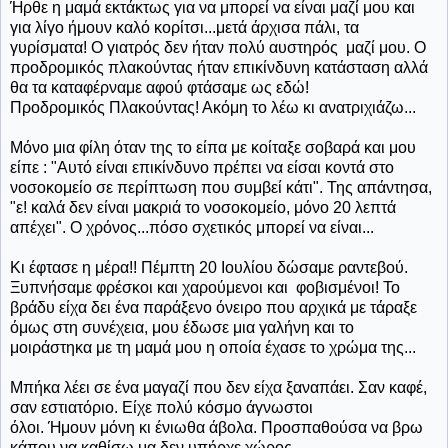
Ήρθε
η μαμά εκτάκτως για να μπορεί να είναι μαζί μου και
για λίγο ήμουν καλό κορίτσι...μετά άρχισα πάλι, τα
γυρίσματα! Ο γιατρός δεν ήταν πολύ αυστηρός μαζί μου. Ο
προδρομικός πλακούντας ήταν επικίνδυνη κατάσταση αλλά
θα τα καταφέρναμε αφού φτάσαμε ως εδώ!
Προδρομικός Πλακούντας! Ακόμη το λέω κι ανατριχιάζω...
Μόνο μια φίλη όταν της το είπα με κοίταξε σοβαρά και μου
είπε : "Αυτό είναι επικίνδυνο πρέπει να είσαι κοντά στο
νοσοκομείο σε περίπτωση που συμβεί κάτι". Της απάντησα,
"ε! καλά δεν είναι μακριά το νοσοκομείο, μόνο 20 λεπτά
απέχει". Ο χρόνος...πόσο σχετικός μπορεί να είναι...
Κι έφτασε η μέρα!! Πέμπτη 20 Ιουλίου δώσαμε ραντεβού.
Ξυπνήσαμε φρέσκοι και χαρούμενοι και φοβισμένοι! Το
βράδυ είχα δει ένα παράξενο όνειρο που αρχικά με τάραξε
όμως στη συνέχεια, μου έδωσε μια γαλήνη και το
μοιράστηκα με τη μαμά μου η οποία έχασε το χρώμα της...
Μπήκα λέει σε ένα μαγαζί που δεν είχα ξαναπάει. Σαν καφέ,
σαν εστιατόριο. Είχε πολύ κόσμο άγνωστοι
όλοι. Ήμουν μόνη κι ένιωθα άβολα. Προσπαθούσα να βρω
κάπου να καθίσω μα δεν υπήρχε χώρος