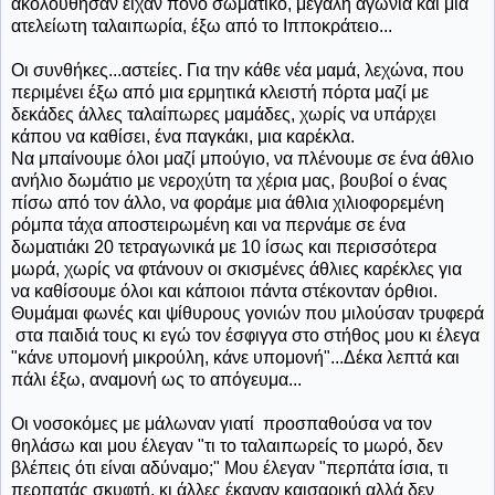
ακολούθησαν είχαν πόνο σωματικό, μεγάλη αγωνία και μια
ατελείωτη ταλαιπωρία, έξω από το Ιπποκράτειο...
Οι συνθήκες...αστείες. Για την κάθε νέα μαμά, λεχώνα, που
περιμένει έξω από μια ερμητικά κλειστή πόρτα μαζί με
δεκάδες άλλες ταλαίπωρες μαμάδες, χωρίς να υπάρχει
κάπου να καθίσει, ένα παγκάκι, μια καρέκλα.
Να μπαίνουμε όλοι μαζί μπούγιο, να πλένουμε σε ένα άθλιο
ανήλιο δωμάτιο με νεροχύτη τα χέρια μας, βουβοί ο ένας
πίσω από τον άλλο, να φοράμε μια άθλια χιλιοφορεμένη
ρόμπα τάχα αποστειρωμένη και να περνάμε σε ένα
δωματιάκι 20 τετραγωνικά με 10 ίσως και περισσότερα
μωρά, χωρίς να φτάνουν οι σκισμένες άθλιες καρέκλες για
να καθίσουμε όλοι και κάποιοι πάντα στέκονταν όρθιοι.
Θυμάμαι φωνές και ψίθυρους γονιών που μιλούσαν τρυφερά
στα παιδιά τους κι εγώ τον έσφιγγα στο στήθος μου κι έλεγα
"κάνε υπομονή μικρούλη, κάνε υπομονή"...Δέκα λεπτά και
πάλι έξω, αναμονή ως το απόγευμα...
Οι νοσοκόμες με μάλωναν γιατί προσπαθούσα να τον
θηλάσω και μου έλεγαν "τι το ταλαιπωρείς το μωρό, δεν
βλέπεις ότι είναι αδύναμο;" Μου έλεγαν "περπάτα ίσια, τι
περπατάς σκυφτή, κι άλλες έκαναν καισαρική αλλά δεν