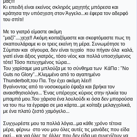
μας!!!
Κι επειδή είναι εκείνος σκληρός μαχητής μπόρεσα και
κράτησα την υπόσχεση στον Άγγελο...κι έφερα τον αδερφό
του σπίτι!
Με
το γιατρό είμαστε ακόμη
"μαζί"....χεχε!! Ακόμη κοιταζόμαστε και σκεφτόμαστε πως τη
σκαπουλάραμε κι οι τρεις εκείνη τη μέρα. Συνωμότησε το
Σύμπαν και σίγουρα, δεν είναι τυχαίο που πήγαν όλα καλά,
γιατί είναι άξιος γιατρός, τόσο νέος και πολλά υποσχόμενος
τότε! Τόσο πετυχημένος τώρα...
Του χαρίσαμε μια μπλούζα με το σύνθημα των ΚάΠα : "No
Guts no Glory"...Κλεμμένο από το αγαπημένο
Thunderbolt,του Πα. Την έχει ακόμη λέει!!
Βγαίνοντας
από το νοσοκομείο έψαξα και βρήκα τον
αναισθησιολόγο... Ένας υπέροχος κύριος στην ηλικία του
μπαμπά μου.Του χάρισα ένα λουλούδι κι όσα δεν μπορούσα
να του πω τα έγραψα σε μια κάρτα...με κοίταξε μελαγχολικά,
με ένα πλατύ ζεστό χαμόγελο...
Συγχωρέστε μου τα πολλά λόγια...μα
κάθε χρόνο τέτοια
μέρα, φέρνω στο νου μου όλες αυτές τις μανάδες που είδα
εκεί... και για όλες τις άλλες που δεν είδα μα συνεχίζουν να