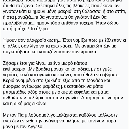
ότι θα το έχανα. Σκέφτηκα όλες τις βλακείες που έκανα, αν
γινόταν κάτι κι ήμουν μόνη μακριά, στη θάλασσα, ή στο σπίτι,
ή στα μαγαζιά....τι θα γινόταν...τι θα γινόταν!! Δεν θα
προλαβαίναμε....ήμουν τόσο απίθανα τυχερή. Ήταν δώρο
αυτή η τύχη!! Το ήξερα...
Ήμουν
σαν αλαφροΐσκιωτη... Έτσι νομίζω πως με έβλεπαν κι
οι άλλοι, σαν λίγο να τα έχω χάσει...Με αντιμετώπιζαν με
συγκατάβαση και κοιταζόντουσαν συνωμοτικά.
Ζήσαμε έτσι για λίγο...με ένα μωρό κάπου
εκεί μακριά...Με βράδια μοναχικά και άδεια, με στιγμές
γεμάτες κενό και αγωνία κι εικόνες που ήθελα να σβήσω...
Κεριά αναμμένα στο ξωκλήσι έξω από τη Μονάδα και
όμορφες αγέρωχες μαμάδες με κατακόκκινα μάτια,
μπαμπάδες αξύριστους με σκυφτά κεφάλια και μάτια
ανθρώπων πελώρια από την αγωνία...Αυτή πρέπει να ήταν
και η δική μας εικόνα!
Με τον Πα μιλούσαμε λίγο...ελάχιστα, καθόλου...άλλωστε
εγώ δεν ένιωθα την ανάγκη να μιλήσω με κανέναν παρά
μόνο με τον Άγγελο!