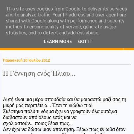
This site uses cookies from Google to deliver its services
KaPa. Me without you...tea
and to analyze traffic. Your IP address and user-agent are
shared with Google along with performance and security
without a biscuit!
metrics to ensure quality of service, generate usage
statistics, and to detect and address abuse.
LEARN MORE
GOT IT
▼
Παρασκευή 20 Ιουλίου 2012
Η Γέννηση ενός Ήλιου...
Αυτή είναι μια μέρα σπουδαία και θα μοιραστώ μαζί σας τη
μικρή μας περιπέτεια... Έτσι τη νιώθω πια!
Σκέφτηκα πολύ τι νόημα έχει να γραφτούν όλα αυτά,να
διαβαστούν από όλους εσάς και να
σχολιαστούν... ποιος ξέρει πως...
Δεν έχω να δώσω μιαν απάντηση. Ξέρω πως ένιωθα όταν