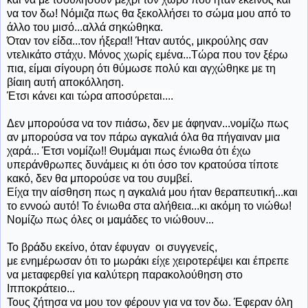
να τον δω! Νόμιζα πως θα ξεκολλήσει το σώμα μου από το
άλλο του μισό...αλλά σηκώθηκα.
Όταν
τον είδα...τον ήξερα!! Ήταν αυτός, μικρούλης σαν
ντελικάτο στάχυ. Μόνος χωρίς εμένα...Τώρα που τον ξέρω
πια, είμαι σίγουρη ότι θύμωσε πολύ και αγχώθηκε με τη
βίαιη αυτή αποκόλληση.
Έτσι κάνει και τώρα αποσύρεται....
Δεν μπορούσα να τον πιάσω, δεν με άφηναν...νομίζω πως
αν μπορούσα να τον πάρω αγκαλιά όλα θα πήγαιναν μια
χαρά... Έτσι νομίζω!! Θυμάμαι πως ένιωθα ότι έχω
υπεράνθρωπες δυνάμεις κι ότι όσο τον κρατούσα τίποτε
κακό, δεν θα μπορούσε να του συμβεί.
Είχα την αίσθηση πως η αγκαλιά μου ήταν θεραπευτική...και
το εννοώ αυτό! Το ένιωθα στα αλήθεια...κι ακόμη το νιώθω!
Νομίζω πως όλες οι μαμάδες το νιώθουν...
Το βράδυ εκείνο, όταν έφυγαν οι συγγενείς,
με ενημέρωσαν ότι το μωράκι είχε χειροτερέψει και έπρεπε
να μεταφερθεί για καλύτερη παρακολούθηση στο
Ιπποκράτειο...
Τους ζήτησα να μου τον φέρουν για να τον δω. Έφεραν όλη