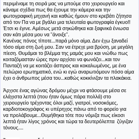
περιμέναμε τη σειρά μας να μπούμε στο χειρουργείο και
κάναμε σχέδια πως θα έχουμε την κάμερα και την
φωτογραφική μηχανή και καθώς ήμουν στο κρεβάτι ζήτησα
από τον Πα να με βγάλει μια τελευταία φωτογραφία έγκυο!!
Έτσι κι έγινε. Αμέσως μετά σηκώθηκα και ξαφνικά ένιωσα
σαν κάτι μέσα μου να "άνοιξε".
Κανένας πόνος τίποτε...παρά μόνο αίμα. Δεν έχω ξαναδεί
τόσο αίμα στη ζωή μου. Σαν να έτρεχε μια βρύση, με μεγάλη
πίεση. Θυμάμαι το βλέμμα της μαμάς μου και νιώθω πως
κοιταζόμασταν ώρες πριν αρχίσει να φωνάζει...και τον
Πανταζή να με κοιτάζει άσπρος και κοκαλωμένος, με ένα
πελώριο ερωτηματικό, ενώ κι εγώ αναρωτιόμουν πόσο αίμα
έχει ο άνθρωπος μέσα του...καθώς κοκκίνιζαν τα πλακάκια.
Άρχισε
ένας αγώνας δρόμου μέχρι να φτάσουμε μέσα σε
ελάχιστα λεπτά (που ήταν όμως πάρα πολλά) στο
χειρουργείο τρέχοντας όλοι μαζί, γιατροί, νοσοκόμες,
καρδιοτοκογράφος κι υπέρηχος πάνω από το φορείο για
να προλάβουμε...Θυμήθηκα τότε που νόμιζα πως είκοσι
λεπτά ήταν λίγος χρόνος και τώρα τα δευτερόλεπτα ζύγιζαν
τόνους....