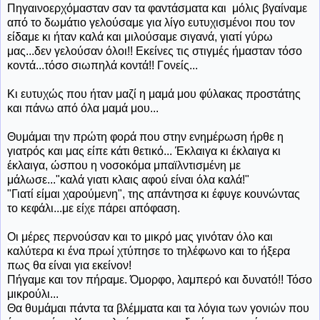
Πηγαινοερχόμασταν σαν τα φαντάσματα και μόλις βγαίναμε
από το δωμάτιο γελούσαμε για λίγο ευτυχισμένοι που τον
είδαμε κι ήταν καλά και μιλούσαμε σιγανά, γιατί γύρω
μας...δεν γελούσαν όλοι!! Εκείνες τις στιγμές ήμασταν τόσο
κοντά...τόσο σιωπηλά κοντά!! Γονείς...
Κι ευτυχώς που ήταν μαζί η μαμά μου φύλακας προστάτης
και πάνω από όλα μαμά μου...
Θυμάμαι την πρώτη φορά που στην ενημέρωση ήρθε η
γιατρός και μας είπε κάτι θετικό... Έκλαιγα κι έκλαιγα κι
έκλαιγα, ώσπου η νοσοκόμα μπαϊλντισμένη με
μάλωσε..."καλά γιατι κλαις αφού είναι όλα καλά!"
"Γιατί είμαι χαρούμενη", της απάντησα κι έφυγε κουνώντας
το κεφάλι...με είχε πάρει απόφαση.
Οι μέρες περνούσαν και το μικρό μας γινόταν όλο και
καλύτερα κ
ι ένα πρωί χτύπησε το τηλέφωνο και το ήξερα
πως θα είναι για εκείνον!
Πήγαμε και τον πήραμε. Όμορφο, λαμπερό και δυνατό!! Τόσο
μικρούλι...
Θα θυμάμαι πάντα τα βλέμματα και τα λόγια των γονιών που