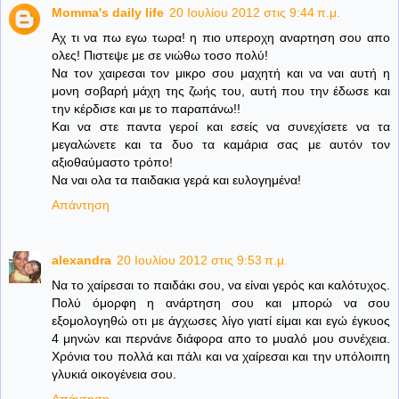
Momma's daily life
20 Ιουλίου 2012 στις 9:44 π.μ.
Αχ τι να πω εγω τωρα! η πιο υπεροχη αναρτηση σου απο
ολες! Πιστεψε με σε νιώθω τοσο πολύ!
Να τον χαιρεσαι τον μικρο σου μαχητή και να ναι αυτή η
μονη σοβαρή μάχη της ζωής του, αυτή που την έδωσε και
την κέρδισε και με το παραπάνω!!
Και να στε παντα γεροί και εσείς να συνεχίσετε να τα
μεγαλώνετε και τα δυο τα καμάρια σας με αυτόν τον
αξιοθαύμαστο τρόπο!
Να ναι ολα τα παιδακια γερά και ευλογημένα!
Απάντηση
alexandra
20 Ιουλίου 2012 στις 9:53 π.μ.
Να το χαίρεσαι το παιδάκι σου, να είναι γερός και καλότυχος.
Πολύ όμορφη η ανάρτηση σου και μπορώ να σου
εξομολογηθώ οτι με άγχωσες λίγο γιατί είμαι και εγώ έγκυος
4 μηνών και περνάνε διάφορα απο το μυαλό μου συνέχεια.
Χρόνια του πολλά και πάλι και να χαίρεσαι και την υπόλοιπη
γλυκιά οικογένεια σου.
Απάντηση