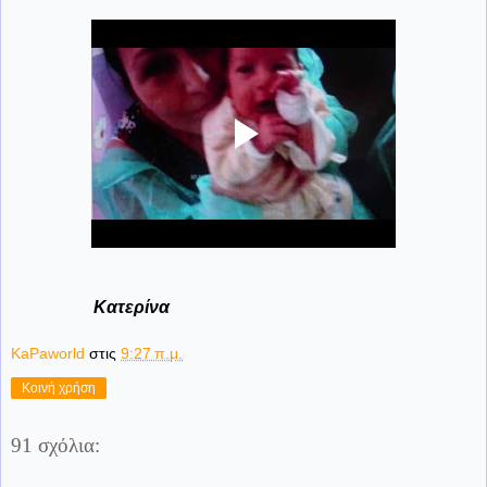
Κατερίνα
KaPaworld
στις
9:27 π.μ.
Κοινή χρήση
91 σχόλια: