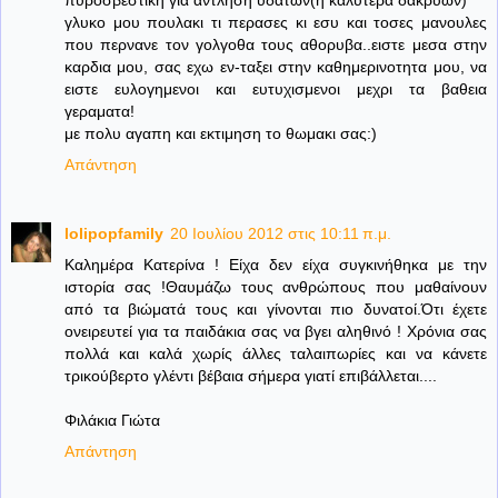
γλυκο μου πουλακι τι περασες κι εσυ και τοσες μανουλες
που περνανε τον γολγοθα τους αθορυβα..ειστε μεσα στην
καρδια μου, σας εχω εν-ταξει στην καθημερινοτητα μου, να
ειστε ευλογημενοι και ευτυχισμενοι μεχρι τα βαθεια
γεραματα!
με πολυ αγαπη και εκτιμηση το θωμακι σας:)
Απάντηση
lolipopfamily
20 Ιουλίου 2012 στις 10:11 π.μ.
Καλημέρα Κατερίνα ! Είχα δεν είχα συγκινήθηκα με την
ιστορία σας !Θαυμάζω τους ανθρώπους που μαθαίνουν
από τα βιώματά τους και γίνονται πιο δυνατοί.Ότι έχετε
ονειρευτεί για τα παιδάκια σας να βγει αληθινό ! Χρόνια σας
πολλά και καλά χωρίς άλλες ταλαιπωρίες και να κάνετε
τρικούβερτο γλέντι βέβαια σήμερα γιατί επιβάλλεται....
Φιλάκια Γιώτα
Απάντηση