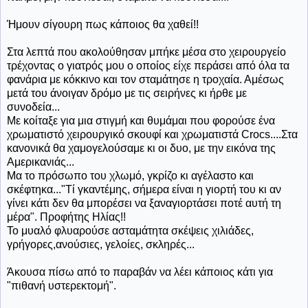
Ήμουν σίγουρη πως κάποιος θα χαθεί!!
Στα λεπτά που ακολούθησαν μπήκε μέσα στο χειρουργείο
τρέχοντας ο γιατρός μου ο οποίος είχε περάσει από όλα τα
φανάρια με κόκκινο και τον σταμάτησε η τροχαία. Αμέσως
μετά του άνοιγαν δρόμο με τις σειρήνες κι ήρθε με
συνοδεία...
Με κοίταξε για μια στιγμή και θυμάμαι που φορούσε ένα
χρωματιστό χειρουργικό σκουφί και χρωματιστά Crocs....Στα
κανονικά θα χαμογελούσαμε κι οι δυο, με την εικόνα της
Αμερικανιάς...
Μα το πρόσωπο του χλωμό, γκρίζο κι αγέλαστο και
σκέφτηκα..."Τί γκαντέμης, σήμερα είναι η γιορτή του κι αν
γίνει κάτι δεν θα μπορέσει να ξαναγιορτάσει ποτέ αυτή τη
μέρα". Προφήτης Ηλίας!!
Το μυαλό φλυαρούσε ασταμάτητα σκέψεις χιλιάδες,
γρήγορες,ανούσιες, γελοίες, σκληρές...
Άκουσα
πίσω από το παραβάν να λέει κάποιος κάτι για
"πιθανή υστερεκτομή".