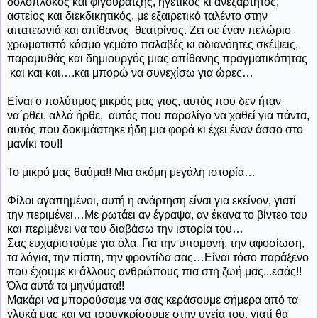
δολοπλόκος και φιγουρατζής, ηγετικός κι ανεξάρτητος,
αστείος και διεκδικητικός, με εξαιρετικό ταλέντο στην
απατεωνιά και απίθανος θεατρίνος. Ζει σε έναν πελώριο
χρωματιστό κόσμο γεμάτο παλαβές κι αδιανόητες σκέψεις,
παραμυθάς και δημιουργός μιας απίθανης πραγματικότητας
και και και….και μπορώ να συνεχίσω για ώρες…
Είναι ο πολύτιμος μικρός μας γιος, αυτός που δεν ήταν
να΄ρθει, αλλά ήρθε, αυτός που παραλίγο να χαθεί για πάντα,
αυτός που δοκιμάστηκε ήδη μια φορά κι έχει έναν άσσο στο
μανίκι του!!
Το μικρό μας θαύμα!! Μια ακόμη μεγάλη ιστορία…
Φίλοι αγαπημένοι, αυτή η ανάρτηση είναι για εκείνον, γιατί
την περιμένει…Με ρωτάει αν έγραψα, αν έκανα το βίντεο του
και περιμένει να του διαβάσω την ιστορία του…
Σας ευχαριστούμε για όλα. Για την υπομονή, την αφοσίωση,
τα λόγια, την πίστη, την φροντίδα σας…Είναι τόσο παράξενο
που έχουμε κι άλλους ανθρώπους πια στη ζωή μας...εσάς!!
Όλα αυτά τα μηνύματα!!
Μακάρι να μπορούσαμε να σας κεράσουμε σήμερα από τα
γλυκά μας και να τσουγκρίσουμε στην υγεία του, γιατί θα