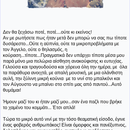
Δεν θα ξεχάσω ποτέ, ποτέ....ούτε κι εκείνος!
Αν με ρωτήσετε πως ήταν μετά δεν μπορώ να σας πω τίποτε
δυσάρεστο...Ούτε η αϋπνία, ούτε τα μικροπροβλήματα με
τον Άγγελο, ούτε ο θηλασμός, η
κούραση...τίποτε...Πραγματικά δεν υπάρχει τίποτε μέσα μου
παρά μόνο μια πελώρια αίσθηση ανακούφισης κι ευτυχίας.
Γελούσα και τραγουδούσα και χόρευα όλη την ημέρα, με όλα
τα παράθυρα ανοιχτά, με απαλή μουσική, με μια ολάνθιστη
αυλή, την ξύλινη μικρή κούνια με το νινί στο μπαλκόνι και
τον Αύγουστο να μπαίνει στο σπίτι μας από παντού...Αυτό
θυμάμαι!
Ήμουν μαζί του κι ήταν μαζί μου...σαν ένα παζλ που βρήκε
το χαμένο του κομμάτι... Έτσι απλά!
Τώρα το μικρό αυτό νινί με την τόσο θεαματική είσοδο, έγινε
ένας φοβερός ανθρωπάκος! Είναι όμορφος και πανέξυπνος,