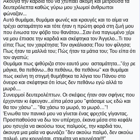
Άκουγα
την καρδιά του να χτυπάει ακόμη και μετρούσα τα
δευτερόλεπτα καθώς γύρω μου χλωμοί άνθρωποι
φώναζαν...
Αυτό θυμάμαι, θυμάμαι φωνές και κραυγές και το αίμα να
τρέχει ασταμάτητο και τότε ήταν η πρώτη φορά στη ζωή μου
που ένιωσα τον φόβο του θανάτου...Σαν ένα παγωμένο χέρι
να μου έπιασε την καρδιά και σκέφτηκα τον Άγγελο...Τι του
είπα; Πως τον χαιρέτησα; Τον αγκάλιασα; Που τον φίλησα;
Πως ήταν τα μαλλιά του; Πώς ήταν τα μάτια του; Του είπα ότι
τον αγαπώ;
Θυμάμαι πως ψιθύριζα στον εαυτό μου ασταμάτητα..."όχι ρε
μάγκα, θα πεθάνω...θα πεθάνω, θα πεθάνω" και θυμάμαι
πως εκείνη τη στιγμή θυμήθηκα τα λόγια του Πάνου στο
όνειρο και σκέφτηκα ότι ίσως δεν πεθάνω εγώ αλλά το
μωρό....
Συνειρμοί δευτερολέπτων. Οι σκέψεις ήταν σαν σφήνες που
έρχονταν κι έφευγαν...είπα μέσα μου "φτάσαμε ως εδώ και
θα τον χάσω"... "θα χάσω το μωρό, το μωρό…"!
Ένιωθα
τον πανικό μου να γίνεται ένας φριχτός γίγαντας.
Προσπαθούσα να δω τον υπέρηχο, έκανα μέσα στο κεφάλι
μου ησυχία να ακούσω τους παλμούς, την καρδιά του,
άκουγα μια μαία να φωνάζει "δεν ακούω παλμό, δεν ακούω
παλμό, μην κουνιέσαι, σταμάτα να κουνιέσαι!!!"