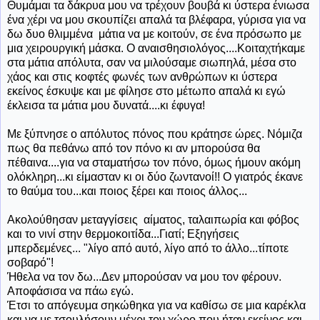
Θυμάμαι τα δάκρυα μου να τρέχουν βουβά κι ύστερα ένιωσα
ένα χέρι να μου σκουπίζει απαλά τα βλέφαρα, γύρισα για να
δω δυο θλιμμένα μάτια να με κοιτούν, σε ένα πρόσωπο με
μια χειρουργική μάσκα. Ο αναισθησιολόγος....Κοιταχτήκαμε
στα μάτια απόλυτα, σαν να μιλούσαμε σιωπηλά, μέσα στο
χάος και στις κοφτές φωνές των ανθρώπων κι ύστερα
εκείνος έσκυψε και με φίλησε στο μέτωπο απαλά κι εγώ
έκλεισα τα μάτια μου δυνατά....κι έφυγα!
Με ξύπνησε ο απόλυτος πόνος που κράτησε ώρες. Νόμιζα
πως θα πεθάνω από τον πόνο κι αν μπορούσα θα
πέθαινα....για να σταματήσω τον πόνο, όμως ήμουν ακόμη
ολόκληρη...κι είμασταν κι οι δύο ζωντανοί!! Ο γιατρός έκανε
το θαύμα του...και ποιος ξέρει και ποιος άλλος...
Ακολούθησαν μεταγγίσεις αίματος, ταλαιπωρία και φόβος
και το νινί στην θερμοκοιτίδα...Γιατί; Εξηγήσεις
μπερδεμένες... "λίγο από αυτό, λίγο από το άλλο...τίποτε
σοβαρό"!
Ήθελα να τον δω...Δεν μπορούσαν να μου τον φέρουν.
Αποφάσισα να πάω εγώ.
Έτσι
το απόγευμα σηκώθηκα για να καθίσω σε μια καρέκλα
και να με τσουλήσουν μέχρι τον χώρο που ήταν εκείνος και