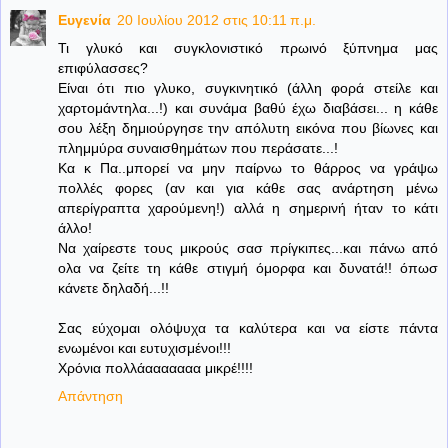
Ευγενία
20 Ιουλίου 2012 στις 10:11 π.μ.
Τι γλυκό και συγκλονιστικό πρωινό ξύπνημα μας
επιφύλασσες?
Είναι ότι πιο γλυκο, συγκινητικό (άλλη φορά στείλε και
χαρτομάντηλα...!) και συνάμα βαθύ έχω διαβάσει... η κάθε
σου λέξη δημιούργησε την απόλυτη εικόνα που βίωνες και
πλημμύρα συναισθημάτων που περάσατε...!
Κα κ Πα..μπορεί να μην παίρνω το θάρρος να γράψω
πολλές φορες (αν και για κάθε σας ανάρτηση μένω
απερίγραπτα χαρούμενη!) αλλά η σημερινή ήταν το κάτι
άλλο!
Να χαίρεστε τους μικρούς σασ πρίγκιπες...και πάνω από
ολα να ζείτε τη κάθε στιγμή όμορφα και δυνατά!! όπωσ
κάνετε δηλαδή...!!
Σας εύχομαι ολόψυχα τα καλύτερα και να είστε πάντα
ενωμένοι και ευτυχισμένοι!!!
Χρόνια πολλάααααααα μικρέ!!!!
Απάντηση