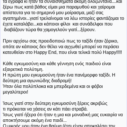
τα έγραφα κι ήταν τα συναισθήματα ακόμη ολοζώντανα....και
ξέρω πως κατά βάθος είμαι μια παραμυθού και χαίρομαι
απίστευτα για το σημερινό μου μοίρασμα, μαζί σας
αγαπημένοι...γιατί τρελαίνομαι να λέω ιστορίες φαντάζομαι το
έχετε καταλάβει...και κάποιοι φίλοι και συνάδελφοι που
διαβάζουν τώρα θα χαμογελούν γιατί...ξέρουν.
Πριν αρχίσω σας προειδοποιώ πως το ταξίδι ήταν ζόρικο,
οπότε αν κάποιος δεν θέλει να αγχωθεί μπορεί να περάσει
κατευθείαν στο Happy End, που είναι τελικά πολύ Happy!!!!!
Κάθε εγκυμοσύνη και κάθε γέννηση ενός παιδιού είναι
εξαιρετικά πολύτιμη.
Η πρώτη μου εγκυμοσύνη ήταν ένα πανέμορφο ταξίδι. Η
δεύτερη μια αγωνιώδης διαδρομή!
Ήταν
όλα πολύπλοκα και μπερδεμένα και οι φόβοι
μεγαλύτεροι!
Ίσως γιατί στην δεύτερη εγκυμοσύνη ξέρεις ακριβώς
τι πρόκειται να χάσεις αν κάτι πάει στραβά.
Ίσως γιατί ήξερα ότι ήταν η μια και μοναδική μας ευκαιρία να
αποκτήσουμε ακόμη ένα παιδί...
Ο μικρός μου ήταν ένα θαύμα (έτσι είχαν αποκαλέσει την