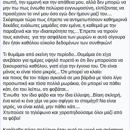
σιωπή, την εμμονή και την απάθεια μου, αλλά δεν μπορώ να
μην πω πως ένιωθα πελώρια ευγνωμοσύνη, ελπίζοντας να
προσέχουν το νινί μου όσο εγώ δεν ήμουν μαζί του....
Σκέφτομαι τώρα πως έπρεπε να αντιμετωπίσουν καθημερινά
δεκάδες ευάλωτες μαμάδες σαν εμένα, η καθεμιά με την
παραξενιά και την ιδιαιτερότητα της…Έπρεπε να τηρούν
τους κανόνες για την ασφάλεια των μωρών κι αυτό σίγουρα
δεν ήταν καθόλου εύκολο δεδομένων των συνθηκών!
Τι θυμάμαι από εκείνη την περίοδο...Θυμάμαι ότι είχα
ανεβάσει για ημέρες υψηλό πυρετό κι ότι δεν μπορούσα να
ξεκουραστώ καθόλου, γιατί είχα την έγνοια του. Ότι είναι
μόνος κι είναι τόσο μικρός... Ότι μπορεί να κλαίει
και ποιος θα τον πάρει αγκαλιά σε μια βάρδια με τόσο λίγο
προσωπικό και τόσα πολλά μωράκια, ότι μπορεί να πάθει
κάτι, ότι του λείπω, οτι φοβάται...
Ένιωθα
τον ίδιο φόβο και την ίδια έλλειψη...Βίαιη σκληρή,
ένα κενό κι ένα χέρι να μου σφίγγει το στομάχι!! Να είναι
γερός, να είναι καλά, μην πάθει κάτι....
Χτυπούσε το τηλέφωνο και χοροπηδούσαμε όλοι μαζί από
το φόβο!
Κατάλαβα πόσο πολύτιμο ήταν αυτό το μικρό και σκέφτηκα