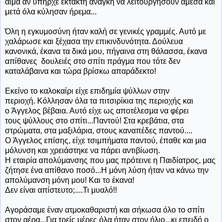
αίμα αν υπήρχε έκτακτη ανάγκη να λειτουργήσουν άμεσα και
μετά όλα κύλησαν ήρεμα...
Όλη η εγκυμοσύνη ήταν καλή σε γενικές γραμμές. Αυτό με
χαλάρωσε και ξέχασα την επικινδυνότητα. Δούλευα
κανονικά, έκανα τα δικά μου, πήγαινα στη θάλασσα, έκανα
απίθανες δουλειές στο σπίτι πράγμα που τότε δεν
καταλάβαινα και τώρα βρίσκω απαράδεκτο!
Εκείνο το καλοκαίρι είχε επιδημία ψύλλων στην
περιοχή. Κόλλησαν όλα τα πιτσιρίκια της περιοχής και
ο Άγγελος βέβαια. Αυτό είχε ως αποτέλεσμα να φέρει
τους ψύλλους στο σπίτι...Παντού! Στα κρεβάτια, στα
στρώματα, στα μαξιλάρια, στους καναπέδες παντού....
Ο Άγγελος επίσης, είχε τσιμπήματα παντού, έπαθε και μια
μόλυνση και χρειάστηκε να πάρει αντιβίωση.
Η εταιρία απολύμανσης που μας πρότεινε η Παιδίατρος, μας
ζήτησε ένα απίθανο ποσό...Η μόνη λύση ήταν να κάνω την
απολύμανση μόνη μου! Και το έκανα!
Δεν είναι απίστευτο;....Τι μυαλό!!
Αγοράσαμε έναν ατμοκαθαριστή και σήκωσα όλο το σπίτι
στον αέρα...Για τρείς μέρες όλα ήταν στον ήλιο...κι επειδή ο