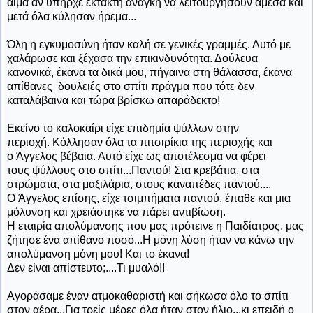
αίμα αν υπήρχε έκτακτη ανάγκη να λειτουργήσουν άμεσα και
μετά όλα κύλησαν ήρεμα...
Όλη η εγκυμοσύνη ήταν καλή σε γενικές γραμμές. Αυτό με
χαλάρωσε και ξέχασα την επικινδυνότητα. Δούλευα
κανονικά, έκανα τα δικά μου, πήγαινα στη θάλασσα, έκανα
απίθανες δουλειές στο σπίτι πράγμα που τότε δεν
καταλάβαινα και τώρα βρίσκω απαράδεκτο!
Εκείνο το καλοκαίρι είχε επιδημία ψύλλων στην
περιοχή. Κόλλησαν όλα τα πιτσιρίκια της περιοχής και
ο Άγγελος βέβαια. Αυτό είχε ως αποτέλεσμα να φέρει
τους ψύλλους στο σπίτι...Παντού! Στα κρεβάτια, στα
στρώματα, στα μαξιλάρια, στους καναπέδες παντού....
Ο Άγγελος επίσης, είχε τσιμπήματα παντού, έπαθε και μια
μόλυνση και χρειάστηκε να πάρει αντιβίωση.
Η εταιρία απολύμανσης που μας πρότεινε η Παιδίατρος, μας
ζήτησε ένα απίθανο ποσό...Η μόνη λύση ήταν να κάνω την
απολύμανση μόνη μου! Και το έκανα!
Δεν είναι απίστευτο;....Τι μυαλό!!
Αγοράσαμε έναν ατμοκαθαριστή και σήκωσα όλο το σπίτι
στον αέρα...Για τρείς μέρες όλα ήταν στον ήλιο...κι επειδή ο