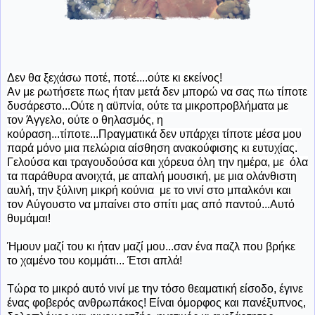
Δεν θα ξεχάσω ποτέ, ποτέ....ούτε κι εκείνος!
Αν με ρωτήσετε πως ήταν μετά δεν μπορώ να σας πω τίποτε
δυσάρεστο...Ούτε η αϋπνία, ούτε τα μικροπροβλήματα με
τον Άγγελο, ούτε ο θηλασμός, η
κούραση...τίποτε...Πραγματικά δεν υπάρχει τίποτε μέσα μου
παρά μόνο μια πελώρια αίσθηση ανακούφισης κι ευτυχίας.
Γελούσα και τραγουδούσα και χόρευα όλη την ημέρα, με όλα
τα παράθυρα ανοιχτά, με απαλή μουσική, με μια ολάνθιστη
αυλή, την ξύλινη μικρή κούνια με το νινί στο μπαλκόνι και
τον Αύγουστο να μπαίνει στο σπίτι μας από παντού...Αυτό
θυμάμαι!
Ήμουν μαζί του κι ήταν μαζί μου...σαν ένα παζλ που βρήκε
το χαμένο του κομμάτι... Έτσι απλά!
Τώρα το μικρό αυτό νινί με την τόσο θεαματική είσοδο, έγινε
ένας φοβερός ανθρωπάκος! Είναι όμορφος και πανέξυπνος,