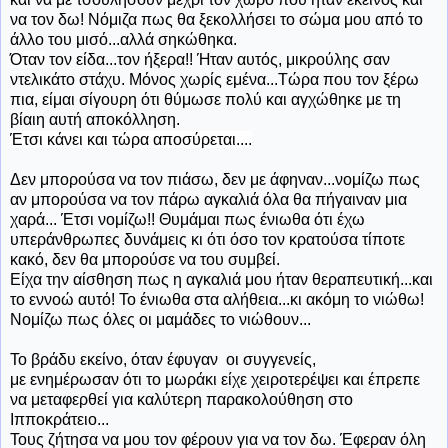
να τον δω! Νόμιζα πως θα ξεκολλήσει το σώμα μου από το
άλλο του μισό...αλλά σηκώθηκα.
Όταν
τον είδα...τον ήξερα!! Ήταν αυτός, μικρούλης σαν
ντελικάτο στάχυ. Μόνος χωρίς εμένα...Τώρα που τον ξέρω
πια, είμαι σίγουρη ότι θύμωσε πολύ και αγχώθηκε με τη
βίαιη αυτή αποκόλληση.
Έτσι κάνει και τώρα αποσύρεται....
Δεν μπορούσα να τον πιάσω, δεν με άφηναν...νομίζω πως
αν μπορούσα να τον πάρω αγκαλιά όλα θα πήγαιναν μια
χαρά... Έτσι νομίζω!! Θυμάμαι πως ένιωθα ότι έχω
υπεράνθρωπες δυνάμεις κι ότι όσο τον κρατούσα τίποτε
κακό, δεν θα μπορούσε να του συμβεί.
Είχα την αίσθηση πως η αγκαλιά μου ήταν θεραπευτική...και
το εννοώ αυτό! Το ένιωθα στα αλήθεια...κι ακόμη το νιώθω!
Νομίζω πως όλες οι μαμάδες το νιώθουν...
Το βράδυ εκείνο, όταν έφυγαν οι συγγενείς,
με ενημέρωσαν ότι το μωράκι είχε χειροτερέψει και έπρεπε
να μεταφερθεί για καλύτερη παρακολούθηση στο
Ιπποκράτειο...
Τους ζήτησα να μου τον φέρουν για να τον δω. Έφεραν όλη