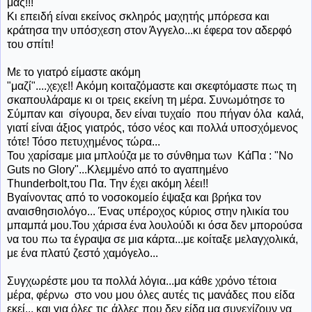
μας!!!
Κι επειδή είναι εκείνος σκληρός μαχητής μπόρεσα και
κράτησα την υπόσχεση στον Άγγελο...κι έφερα τον αδερφό
του σπίτι!
Με
το γιατρό είμαστε ακόμη
"μαζί"....χεχε!! Ακόμη κοιταζόμαστε και σκεφτόμαστε πως τη
σκαπουλάραμε κι οι τρεις εκείνη τη μέρα. Συνωμότησε το
Σύμπαν και σίγουρα, δεν είναι τυχαίο που πήγαν όλα καλά,
γιατί είναι άξιος γιατρός, τόσο νέος και πολλά υποσχόμενος
τότε! Τόσο πετυχημένος τώρα...
Του χαρίσαμε μια μπλούζα με το σύνθημα των ΚάΠα : "No
Guts no Glory"...Κλεμμένο από το αγαπημένο
Thunderbolt,του Πα. Την έχει ακόμη λέει!!
Βγαίνοντας
από το νοσοκομείο έψαξα και βρήκα τον
αναισθησιολόγο... Ένας υπέροχος κύριος στην ηλικία του
μπαμπά μου.Του χάρισα ένα λουλούδι κι όσα δεν μπορούσα
να του πω τα έγραψα σε μια κάρτα...με κοίταξε μελαγχολικά,
με ένα πλατύ ζεστό χαμόγελο...
Συγχωρέστε μου τα πολλά λόγια...μα
κάθε χρόνο τέτοια
μέρα, φέρνω στο νου μου όλες αυτές τις μανάδες που είδα
εκεί... και για όλες τις άλλες που δεν είδα μα συνεχίζουν να