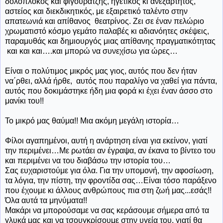
δολοπλόκος και φιγουρατζής, ηγετικός κι ανεξάρτητος,
αστείος και διεκδικητικός, με εξαιρετικό ταλέντο στην
απατεωνιά και απίθανος θεατρίνος. Ζει σε έναν πελώριο
χρωματιστό κόσμο γεμάτο παλαβές κι αδιανόητες σκέψεις,
παραμυθάς και δημιουργός μιας απίθανης πραγματικότητας
και και και….και μπορώ να συνεχίσω για ώρες…
Είναι ο πολύτιμος μικρός μας γιος, αυτός που δεν ήταν
να΄ρθει, αλλά ήρθε, αυτός που παραλίγο να χαθεί για πάντα,
αυτός που δοκιμάστηκε ήδη μια φορά κι έχει έναν άσσο στο
μανίκι του!!
Το μικρό μας θαύμα!! Μια ακόμη μεγάλη ιστορία…
Φίλοι αγαπημένοι, αυτή η ανάρτηση είναι για εκείνον, γιατί
την περιμένει…Με ρωτάει αν έγραψα, αν έκανα το βίντεο του
και περιμένει να του διαβάσω την ιστορία του…
Σας ευχαριστούμε για όλα. Για την υπομονή, την αφοσίωση,
τα λόγια, την πίστη, την φροντίδα σας…Είναι τόσο παράξενο
που έχουμε κι άλλους ανθρώπους πια στη ζωή μας...εσάς!!
Όλα αυτά τα μηνύματα!!
Μακάρι να μπορούσαμε να σας κεράσουμε σήμερα από τα
γλυκά μας και να τσουγκρίσουμε στην υγεία του, γιατί θα