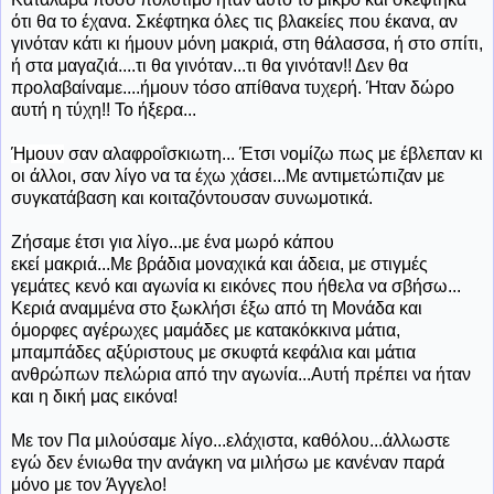
ότι θα το έχανα. Σκέφτηκα όλες τις βλακείες που έκανα, αν
γινόταν κάτι κι ήμουν μόνη μακριά, στη θάλασσα, ή στο σπίτι,
ή στα μαγαζιά....τι θα γινόταν...τι θα γινόταν!! Δεν θα
προλαβαίναμε....ήμουν τόσο απίθανα τυχερή. Ήταν δώρο
αυτή η τύχη!! Το ήξερα...
Ήμουν
σαν αλαφροΐσκιωτη... Έτσι νομίζω πως με έβλεπαν κι
οι άλλοι, σαν λίγο να τα έχω χάσει...Με αντιμετώπιζαν με
συγκατάβαση και κοιταζόντουσαν συνωμοτικά.
Ζήσαμε έτσι για λίγο...με ένα μωρό κάπου
εκεί μακριά...Με βράδια μοναχικά και άδεια, με στιγμές
γεμάτες κενό και αγωνία κι εικόνες που ήθελα να σβήσω...
Κεριά αναμμένα στο ξωκλήσι έξω από τη Μονάδα και
όμορφες αγέρωχες μαμάδες με κατακόκκινα μάτια,
μπαμπάδες αξύριστους με σκυφτά κεφάλια και μάτια
ανθρώπων πελώρια από την αγωνία...Αυτή πρέπει να ήταν
και η δική μας εικόνα!
Με τον Πα μιλούσαμε λίγο...ελάχιστα, καθόλου...άλλωστε
εγώ δεν ένιωθα την ανάγκη να μιλήσω με κανέναν παρά
μόνο με τον Άγγελο!