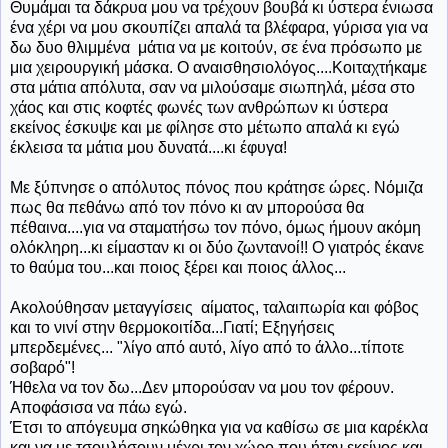
Θυμάμαι τα δάκρυα μου να τρέχουν βουβά κι ύστερα ένιωσα
ένα χέρι να μου σκουπίζει απαλά τα βλέφαρα, γύρισα για να
δω δυο θλιμμένα μάτια να με κοιτούν, σε ένα πρόσωπο με
μια χειρουργική μάσκα. Ο αναισθησιολόγος....Κοιταχτήκαμε
στα μάτια απόλυτα, σαν να μιλούσαμε σιωπηλά, μέσα στο
χάος και στις κοφτές φωνές των ανθρώπων κι ύστερα
εκείνος έσκυψε και με φίλησε στο μέτωπο απαλά κι εγώ
έκλεισα τα μάτια μου δυνατά....κι έφυγα!
Με ξύπνησε ο απόλυτος πόνος που κράτησε ώρες. Νόμιζα
πως θα πεθάνω από τον πόνο κι αν μπορούσα θα
πέθαινα....για να σταματήσω τον πόνο, όμως ήμουν ακόμη
ολόκληρη...κι είμασταν κι οι δύο ζωντανοί!! Ο γιατρός έκανε
το θαύμα του...και ποιος ξέρει και ποιος άλλος...
Ακολούθησαν μεταγγίσεις αίματος, ταλαιπωρία και φόβος
και το νινί στην θερμοκοιτίδα...Γιατί; Εξηγήσεις
μπερδεμένες... "λίγο από αυτό, λίγο από το άλλο...τίποτε
σοβαρό"!
Ήθελα να τον δω...Δεν μπορούσαν να μου τον φέρουν.
Αποφάσισα να πάω εγώ.
Έτσι
το απόγευμα σηκώθηκα για να καθίσω σε μια καρέκλα
και να με τσουλήσουν μέχρι τον χώρο που ήταν εκείνος και