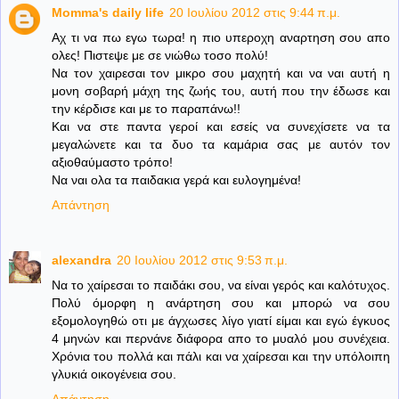
Momma's daily life
20 Ιουλίου 2012 στις 9:44 π.μ.
Αχ τι να πω εγω τωρα! η πιο υπεροχη αναρτηση σου απο
ολες! Πιστεψε με σε νιώθω τοσο πολύ!
Να τον χαιρεσαι τον μικρο σου μαχητή και να ναι αυτή η
μονη σοβαρή μάχη της ζωής του, αυτή που την έδωσε και
την κέρδισε και με το παραπάνω!!
Και να στε παντα γεροί και εσείς να συνεχίσετε να τα
μεγαλώνετε και τα δυο τα καμάρια σας με αυτόν τον
αξιοθαύμαστο τρόπο!
Να ναι ολα τα παιδακια γερά και ευλογημένα!
Απάντηση
alexandra
20 Ιουλίου 2012 στις 9:53 π.μ.
Να το χαίρεσαι το παιδάκι σου, να είναι γερός και καλότυχος.
Πολύ όμορφη η ανάρτηση σου και μπορώ να σου
εξομολογηθώ οτι με άγχωσες λίγο γιατί είμαι και εγώ έγκυος
4 μηνών και περνάνε διάφορα απο το μυαλό μου συνέχεια.
Χρόνια του πολλά και πάλι και να χαίρεσαι και την υπόλοιπη
γλυκιά οικογένεια σου.
Απάντηση