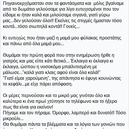
Πηγαινοερχόμασταν σαν τα φαντάσματα και μόλις βγαίναμε
από το δωμάτιο γελούσαμε για λίγο ευτυχισμένοι που τον
είδαμε κι ήταν καλά και μιλούσαμε σιγανά, γιατί γύρω
μας...δεν γελούσαν όλοι!! Εκείνες τις στιγμές ήμασταν τόσο
κοντά...τόσο σιωπηλά κοντά!! Γονείς...
Κι ευτυχώς που ήταν μαζί η μαμά μου φύλακας προστάτης
και πάνω από όλα μαμά μου...
Θυμάμαι την πρώτη φορά που στην ενημέρωση ήρθε η
γιατρός και μας είπε κάτι θετικό... Έκλαιγα κι έκλαιγα κι
έκλαιγα, ώσπου η νοσοκόμα μπαϊλντισμένη με
μάλωσε..."καλά γιατι κλαις αφού είναι όλα καλά!"
"Γιατί είμαι χαρούμενη", της απάντησα κι έφυγε κουνώντας
το κεφάλι...με είχε πάρει απόφαση.
Οι μέρες περνούσαν και το μικρό μας γινόταν όλο και
καλύτερα κ
ι ένα πρωί χτύπησε το τηλέφωνο και το ήξερα
πως θα είναι για εκείνον!
Πήγαμε και τον πήραμε. Όμορφο, λαμπερό και δυνατό!! Τόσο
μικρούλι...
Θα θυμάμαι πάντα τα βλέμματα και τα λόγια των γονιών που