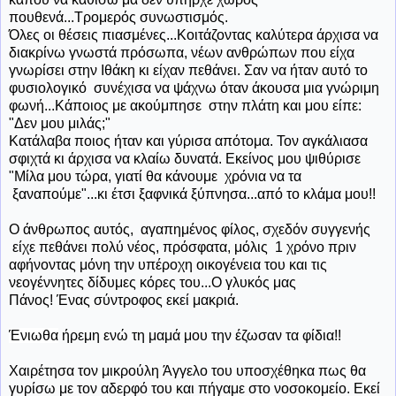
πουθενά...Τρομερός συνωστισμός.
Όλες οι θέσεις πιασμένες...Κοιτάζοντας καλύτερα άρχισα να
διακρίνω γνωστά πρόσωπα, νέων ανθρώπων που είχα
γνωρίσει στην Ιθάκη κι είχαν πεθάνει. Σαν να ήταν αυτό το
φυσιολογικό συνέχισα να ψάχνω όταν άκουσα μια γνώριμη
φωνή...Κάποιος με ακούμπησε στην πλάτη και μου είπε:
"Δεν μου μιλάς;"
Κατάλαβα ποιος ήταν και γύρισα απότομα. Τον αγκάλιασα
σφιχτά κι άρχισα να κλαίω δυνατά. Εκείνος μου ψιθύρισε
"Μίλα μου τώρα, γιατί θα κάνουμε χρόνια να τα
ξαναπούμε"...κι έτσι ξαφνικά ξύπνησα...από το κλάμα μου!!
Ο άνθρωπος αυτός, αγαπημένος φίλος, σχεδόν συγγενής
είχε πεθάνει πολύ νέος, πρόσφατα, μόλις 1 χρόνο πριν
αφήνοντας μόνη την υπέροχη οικογένεια του και τις
νεογέννητες δίδυμες κόρες του...Ο γλυκός μας
Πάνος! Ένας σύντροφος εκεί μακριά.
Ένιωθα
ήρεμη ενώ τη μαμά μου την έζωσαν τα φίδια!!
Χαιρέτησα τον μικρούλη Άγγελο του υποσχέθηκα πως θα
γυρίσω με τον αδερφό του και πήγαμε στο νοσοκομείο. Εκεί