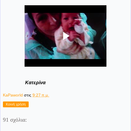
Κατερίνα
KaPaworld
στις
9:27 π.μ.
Κοινή χρήση
91 σχόλια: