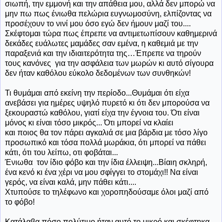
σιωπή, την εμμονή και την απάθεια μου, αλλά δεν μπορώ να
μην πω πως ένιωθα πελώρια ευγνωμοσύνη, ελπίζοντας να
προσέχουν το νινί μου όσο εγώ δεν ήμουν μαζί του....
Σκέφτομαι τώρα πως έπρεπε να αντιμετωπίσουν καθημερινά
δεκάδες ευάλωτες μαμάδες σαν εμένα, η καθεμιά με την
παραξενιά και την ιδιαιτερότητα της…Έπρεπε να τηρούν
τους κανόνες για την ασφάλεια των μωρών κι αυτό σίγουρα
δεν ήταν καθόλου εύκολο δεδομένων των συνθηκών!
Τι θυμάμαι από εκείνη την περίοδο...Θυμάμαι ότι είχα
ανεβάσει για ημέρες υψηλό πυρετό κι ότι δεν μπορούσα να
ξεκουραστώ καθόλου, γιατί είχα την έγνοια του. Ότι είναι
μόνος κι είναι τόσο μικρός... Ότι μπορεί να κλαίει
και ποιος θα τον πάρει αγκαλιά σε μια βάρδια με τόσο λίγο
προσωπικό και τόσα πολλά μωράκια, ότι μπορεί να πάθει
κάτι, ότι του λείπω, οτι φοβάται...
Ένιωθα
τον ίδιο φόβο και την ίδια έλλειψη...Βίαιη σκληρή,
ένα κενό κι ένα χέρι να μου σφίγγει το στομάχι!! Να είναι
γερός, να είναι καλά, μην πάθει κάτι....
Χτυπούσε το τηλέφωνο και χοροπηδούσαμε όλοι μαζί από
το φόβο!
Κατάλαβα πόσο πολύτιμο ήταν αυτό το μικρό και σκέφτηκα