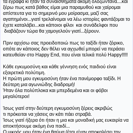
τα έγραφα κι ήταν τα συναισθήματα ακόμη ολοζώντανα....και
ξέρω πως κατά βάθος είμαι μια παραμυθού και χαίρομαι
απίστευτα για το σημερινό μου μοίρασμα, μαζί σας
αγαπημένοι...γιατί τρελαίνομαι να λέω ιστορίες φαντάζομαι το
έχετε καταλάβει...και κάποιοι φίλοι και συνάδελφοι που
διαβάζουν τώρα θα χαμογελούν γιατί...ξέρουν.
Πριν αρχίσω σας προειδοποιώ πως το ταξίδι ήταν ζόρικο,
οπότε αν κάποιος δεν θέλει να αγχωθεί μπορεί να περάσει
κατευθείαν στο Happy End, που είναι τελικά πολύ Happy!!!!!
Κάθε εγκυμοσύνη και κάθε γέννηση ενός παιδιού είναι
εξαιρετικά πολύτιμη.
Η πρώτη μου εγκυμοσύνη ήταν ένα πανέμορφο ταξίδι. Η
δεύτερη μια αγωνιώδης διαδρομή!
Ήταν
όλα πολύπλοκα και μπερδεμένα και οι φόβοι
μεγαλύτεροι!
Ίσως γιατί στην δεύτερη εγκυμοσύνη ξέρεις ακριβώς
τι πρόκειται να χάσεις αν κάτι πάει στραβά.
Ίσως γιατί ήξερα ότι ήταν η μια και μοναδική μας ευκαιρία να
αποκτήσουμε ακόμη ένα παιδί...
Ο μικρός μου ήταν ένα θαύμα (έτσι είχαν αποκαλέσει την