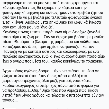
περιμέναμε τη σειρά μας να μπούμε στο χειρουργείο και
κάναμε σχέδια πως θα έχουμε την κάμερα και την
φωτογραφική μηχανή και καθώς ήμουν στο κρεβάτι ζήτησα
από τον Πα να με βγάλει μια τελευταία φωτογραφία έγκυο!!
Έτσι κι έγινε. Αμέσως μετά σηκώθηκα και ξαφνικά ένιωσα
σαν κάτι μέσα μου να "άνοιξε".
Κανένας πόνος τίποτε...παρά μόνο αίμα. Δεν έχω ξαναδεί
τόσο αίμα στη ζωή μου. Σαν να έτρεχε μια βρύση, με μεγάλη
πίεση. Θυμάμαι το βλέμμα της μαμάς μου και νιώθω πως
κοιταζόμασταν ώρες πριν αρχίσει να φωνάζει...και τον
Πανταζή να με κοιτάζει άσπρος και κοκαλωμένος, με ένα
πελώριο ερωτηματικό, ενώ κι εγώ αναρωτιόμουν πόσο αίμα
έχει ο άνθρωπος μέσα του...καθώς κοκκίνιζαν τα πλακάκια.
Άρχισε
ένας αγώνας δρόμου μέχρι να φτάσουμε μέσα σε
ελάχιστα λεπτά (που ήταν όμως πάρα πολλά) στο
χειρουργείο τρέχοντας όλοι μαζί, γιατροί, νοσοκόμες,
καρδιοτοκογράφος κι υπέρηχος πάνω από το φορείο για
να προλάβουμε...Θυμήθηκα τότε που νόμιζα πως είκοσι
λεπτά ήταν λίγος χρόνος και τώρα τα δευτερόλεπτα ζύγιζαν
τόνους....