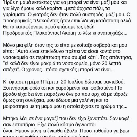
Ήρθε
η μαμά εκτάκτως για να μπορεί να είναι μαζί μου και
για λίγο ήμουν καλό κορίτσι...μετά άρχισα πάλι, τα
γυρίσματα! Ο γιατρός δεν ήταν πολύ αυστηρός μαζί μου. Ο
προδρομικός πλακούντας ήταν επικίνδυνη κατάσταση αλλά
θα τα καταφέρναμε αφού φτάσαμε ως εδώ!
Προδρομικός Πλακούντας! Ακόμη το λέω κι ανατριχιάζω...
Μόνο μια φίλη όταν της το είπα με κοίταξε σοβαρά και μου
είπε : "Αυτό είναι επικίνδυνο πρέπει να είσαι κοντά στο
νοσοκομείο σε περίπτωση που συμβεί κάτι". Της απάντησα,
"ε! καλά δεν είναι μακριά το νοσοκομείο, μόνο 20 λεπτά
απέχει". Ο χρόνος...πόσο σχετικός μπορεί να είναι...
Κι έφτασε η μέρα!! Πέμπτη 20 Ιουλίου δώσαμε ραντεβού.
Ξυπνήσαμε φρέσκοι και χαρούμενοι και φοβισμένοι! Το
βράδυ είχα δει ένα παράξενο όνειρο που αρχικά με τάραξε
όμως στη συνέχεια, μου έδωσε μια γαλήνη και το
μοιράστηκα με τη μαμά μου η οποία έχασε το χρώμα της...
Μπήκα λέει σε ένα μαγαζί που δεν είχα ξαναπάει. Σαν καφέ,
σαν εστιατόριο. Είχε πολύ κόσμο άγνωστοι
όλοι. Ήμουν μόνη κι ένιωθα άβολα. Προσπαθούσα να βρω
κάπου να καθίσω μα δεν υπήρχε χώρος