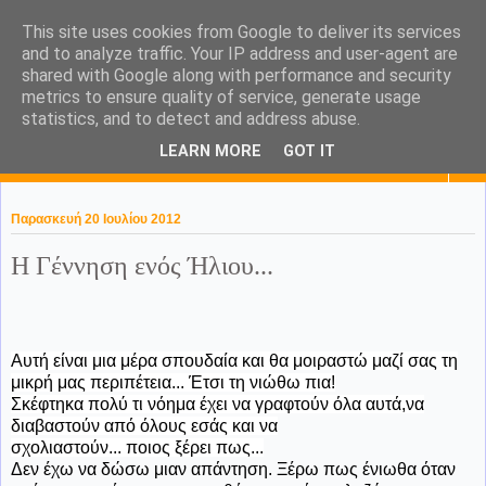
This site uses cookies from Google to deliver its services
KaPa. Me without you...tea
and to analyze traffic. Your IP address and user-agent are
shared with Google along with performance and security
without a biscuit!
metrics to ensure quality of service, generate usage
statistics, and to detect and address abuse.
LEARN MORE
GOT IT
▼
Παρασκευή 20 Ιουλίου 2012
Η Γέννηση ενός Ήλιου...
Αυτή είναι μια μέρα σπουδαία και θα μοιραστώ μαζί σας τη
μικρή μας περιπέτεια... Έτσι τη νιώθω πια!
Σκέφτηκα πολύ τι νόημα έχει να γραφτούν όλα αυτά,να
διαβαστούν από όλους εσάς και να
σχολιαστούν... ποιος ξέρει πως...
Δεν έχω να δώσω μιαν απάντηση. Ξέρω πως ένιωθα όταν