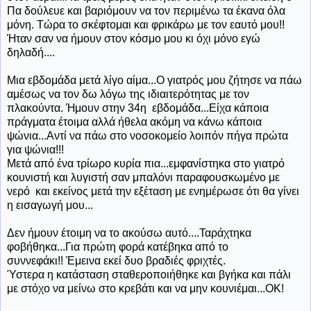
Πα δούλευε και βαριόμουν να τον περιμένω τα έκανα όλα
μόνη. Τώρα το σκέφτομαι και φρικάρω με τον εαυτό μου!!
Ήταν σαν να ήμουν στον κόσμο μου κι όχι μόνο εγώ
δηλαδή....
Μια εβδομάδα μετά λίγο αίμα...Ο γιατρός μου ζήτησε να πάω
αμέσως να τον δω λόγω της ιδιαιτερότητας με τον
πλακούντα. Ήμουν στην 34η εβδομάδα...Είχα κάποια
πράγματα έτοιμα αλλά ήθελα ακόμη να κάνω κάποια
ψώνια...Αντί να πάω στο νοσοκομείο λοιπόν πήγα πρώτα
για ψώνια!!!
Μετά από ένα τρίωρο κυρία πια...εμφανίστηκα στο γιατρό
κουνιστή και λυγιστή σαν μπαλόνι παραφουσκωμένο με
νερό και εκείνος μετά την εξέταση με ενημέρωσε ότι θα γίνει
η εισαγωγή μου...
Δεν ήμουν έτοιμη να το ακούσω αυτό....Ταράχτηκα
φοβήθηκα...Για πρώτη φορά κατέβηκα από το
συννεφάκι!! Έμεινα εκεί δυο βραδιές φριχτές.
Ύστερα η κατάσταση σταθεροποιήθηκε και βγήκα και πάλι
με στόχο να μείνω στο κρεβάτι και να μην κουνιέμαι...ΟΚ!