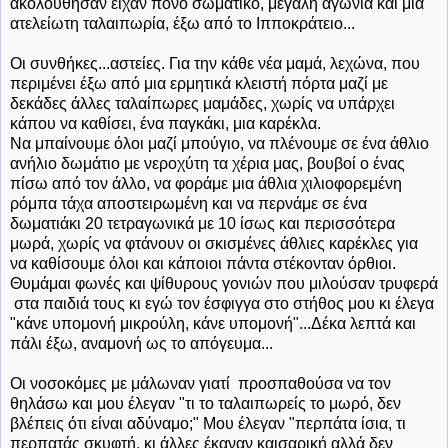
ακολούθησαν είχαν πόνο σωματικό, μεγάλη αγωνία και μια
ατελείωτη ταλαιπωρία, έξω από το Ιπποκράτειο...
Οι συνθήκες...αστείες. Για την κάθε νέα μαμά, λεχώνα, που
περιμένει έξω από μια ερμητικά κλειστή πόρτα μαζί με
δεκάδες άλλες ταλαίπωρες μαμάδες, χωρίς να υπάρχει
κάπου να καθίσει, ένα παγκάκι, μια καρέκλα.
Να μπαίνουμε όλοι μαζί μπούγιο, να πλένουμε σε ένα άθλιο
ανήλιο δωμάτιο με νεροχύτη τα χέρια μας, βουβοί ο ένας
πίσω από τον άλλο, να φοράμε μια άθλια χιλιοφορεμένη
ρόμπα τάχα αποστειρωμένη και να περνάμε σε ένα
δωματιάκι 20 τετραγωνικά με 10 ίσως και περισσότερα
μωρά, χωρίς να φτάνουν οι σκισμένες άθλιες καρέκλες για
να καθίσουμε όλοι και κάποιοι πάντα στέκονταν όρθιοι.
Θυμάμαι φωνές και ψίθυρους γονιών που μιλούσαν τρυφερά
στα παιδιά τους κι εγώ τον έσφιγγα στο στήθος μου κι έλεγα
"κάνε υπομονή μικρούλη, κάνε υπομονή"...Δέκα λεπτά και
πάλι έξω, αναμονή ως το απόγευμα...
Οι νοσοκόμες με μάλωναν γιατί προσπαθούσα να τον
θηλάσω και μου έλεγαν "τι το ταλαιπωρείς το μωρό, δεν
βλέπεις ότι είναι αδύναμο;" Μου έλεγαν "περπάτα ίσια, τι
περπατάς σκυφτή, κι άλλες έκαναν καισαρική αλλά δεν