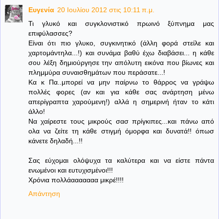
Ευγενία
20 Ιουλίου 2012 στις 10:11 π.μ.
Τι γλυκό και συγκλονιστικό πρωινό ξύπνημα μας
επιφύλασσες?
Είναι ότι πιο γλυκο, συγκινητικό (άλλη φορά στείλε και
χαρτομάντηλα...!) και συνάμα βαθύ έχω διαβάσει... η κάθε
σου λέξη δημιούργησε την απόλυτη εικόνα που βίωνες και
πλημμύρα συναισθημάτων που περάσατε...!
Κα κ Πα..μπορεί να μην παίρνω το θάρρος να γράψω
πολλές φορες (αν και για κάθε σας ανάρτηση μένω
απερίγραπτα χαρούμενη!) αλλά η σημερινή ήταν το κάτι
άλλο!
Να χαίρεστε τους μικρούς σασ πρίγκιπες...και πάνω από
ολα να ζείτε τη κάθε στιγμή όμορφα και δυνατά!! όπωσ
κάνετε δηλαδή...!!
Σας εύχομαι ολόψυχα τα καλύτερα και να είστε πάντα
ενωμένοι και ευτυχισμένοι!!!
Χρόνια πολλάααααααα μικρέ!!!!
Απάντηση