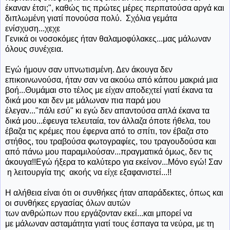
έκαναν έτσι;", καθώς τις πρώτες μέρες περπατούσα αργά και
διπλωμένη γιατί πονούσα πολύ. Σχόλια γεμάτα
ενίσχυση...χεχε
Γενικά οι νοσοκόμες ήταν θαλαμοφύλακες...μας μάλωναν
όλους συνέχεια.
Εγώ ήμουν σαν υπνωτισμένη. Δεν άκουγα δεν
επικοινωνούσα, ήταν σαν να ακούω από κάπου μακριά μια
βοή...Θυμάμαι στο τέλος με είχαν αποδεχτεί γιατί έκανα τα
δικά μου και δεν με μάλωναν πια παρά μου
έλεγαν..."πάλι εσύ" κι εγώ δεν απαντούσα απλά έκανα τα
δικά μου...έφευγα τελευταία, τον άλλαζα όποτε ήθελα, του
έβαζα τις κρέμες που έφερνα από το σπίτι, τον έβαζα στο
στήθος, του τραβούσα φωτογραφίες, του τραγουδούσα και
από πάνω μου παραμιλούσαν...πραγματικά όμως, δεν τις
άκουγα!!Εγώ ήξερα το καλύτερο για εκείνον...Μόνο εγώ! Σαν
η λειτουργία της
ακοής
να είχε εξαφανιστεί...!!
Η αλήθεια είναι ότι οι συνθήκες ήταν απαράδεκτες, όπως και
οι συνθήκες εργασίας όλων αυτών
των ανθρώπων που εργάζονταν εκεί...και μπορεί να
με μάλωναν ασταμάτητα γιατί τους έσπαγα τα νεύρα, με τη