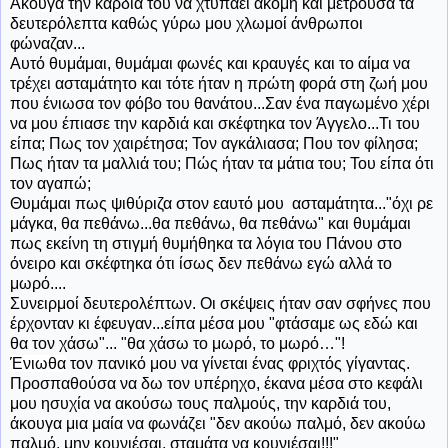
Άκουγα
την καρδιά του να χτυπάει ακόμη και μετρούσα τα
δευτερόλεπτα καθώς γύρω μου χλωμοί άνθρωποι
φώναζαν...
Αυτό θυμάμαι, θυμάμαι φωνές και κραυγές και το αίμα να
τρέχει ασταμάτητο και τότε ήταν η πρώτη φορά στη ζωή μου
που ένιωσα τον φόβο του θανάτου...Σαν ένα παγωμένο χέρι
να μου έπιασε την καρδιά και σκέφτηκα τον Άγγελο...Τι του
είπα; Πως τον χαιρέτησα; Τον αγκάλιασα; Που τον φίλησα;
Πως ήταν τα μαλλιά του; Πώς ήταν τα μάτια του; Του είπα ότι
τον αγαπώ;
Θυμάμαι πως ψιθύριζα στον εαυτό μου ασταμάτητα..."όχι ρε
μάγκα, θα πεθάνω...θα πεθάνω, θα πεθάνω" και θυμάμαι
πως εκείνη τη στιγμή θυμήθηκα τα λόγια του Πάνου στο
όνειρο και σκέφτηκα ότι ίσως δεν πεθάνω εγώ αλλά το
μωρό....
Συνειρμοί δευτερολέπτων. Οι σκέψεις ήταν σαν σφήνες που
έρχονταν κι έφευγαν...είπα μέσα μου "φτάσαμε ως εδώ και
θα τον χάσω"... "θα χάσω το μωρό, το μωρό…"!
Ένιωθα
τον πανικό μου να γίνεται ένας φριχτός γίγαντας.
Προσπαθούσα να δω τον υπέρηχο, έκανα μέσα στο κεφάλι
μου ησυχία να ακούσω τους παλμούς, την καρδιά του,
άκουγα μια μαία να φωνάζει "δεν ακούω παλμό, δεν ακούω
παλμό, μην κουνιέσαι, σταμάτα να κουνιέσαι!!!"