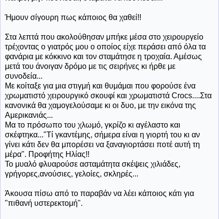
Ήμουν σίγουρη πως κάποιος θα χαθεί!!
Στα λεπτά που ακολούθησαν μπήκε μέσα στο χειρουργείο
τρέχοντας ο γιατρός μου ο οποίος είχε περάσει από όλα τα
φανάρια με κόκκινο και τον σταμάτησε η τροχαία. Αμέσως
μετά του άνοιγαν δρόμο με τις σειρήνες κι ήρθε με
συνοδεία...
Με κοίταξε για μια στιγμή και θυμάμαι που φορούσε ένα
χρωματιστό χειρουργικό σκουφί και χρωματιστά Crocs....Στα
κανονικά θα χαμογελούσαμε κι οι δυο, με την εικόνα της
Αμερικανιάς...
Μα το πρόσωπο του χλωμό, γκρίζο κι αγέλαστο και
σκέφτηκα..."Τί γκαντέμης, σήμερα είναι η γιορτή του κι αν
γίνει κάτι δεν θα μπορέσει να ξαναγιορτάσει ποτέ αυτή τη
μέρα". Προφήτης Ηλίας!!
Το μυαλό φλυαρούσε ασταμάτητα σκέψεις χιλιάδες,
γρήγορες,ανούσιες, γελοίες, σκληρές...
Άκουσα
πίσω από το παραβάν να λέει κάποιος κάτι για
"πιθανή υστερεκτομή".