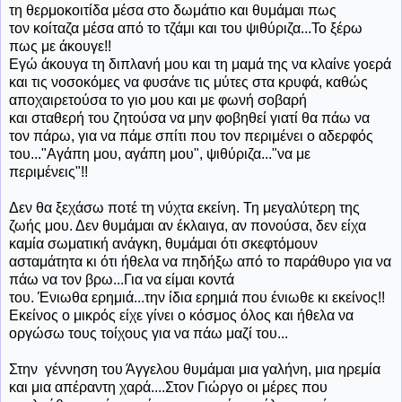
τη θερμοκοιτίδα μέσα στο δωμάτιο και θυμάμαι πως
τον κοίταζα μέσα από το τζάμι και του ψιθύριζα...Το ξέρω
πως με άκουγε!!
Εγώ άκουγα τη διπλανή μου και τη μαμά της να κλαίνε γοερά
και τις νοσοκόμες να φυσάνε τις μύτες στα κρυφά, καθώς
αποχαιρετούσα το γιο μου και με φωνή σοβαρή
και σταθερή του ζητούσα να μην φοβηθεί γιατί θα πάω να
τον πάρω, για να πάμε σπίτι που τον περιμένει ο αδερφός
του..."Αγάπη μου, αγάπη μου", ψιθύριζα..."να με
περιμένεις"!!
Δεν θα ξεχάσω ποτέ τη νύχτα εκείνη. Τη μεγαλύτερη της
ζωής μου. Δεν θυμάμαι αν έκλαιγα, αν πονούσα, δεν είχα
καμία σωματική ανάγκη, θυμάμαι ότι σκεφτόμουν
ασταμάτητα κι ότι ήθελα να πηδήξω από το παράθυρο για να
πάω να τον βρω...Για να είμαι κοντά
του. Ένιωθα ερημιά...την ίδια ερημιά που ένιωθε κι εκείνος!!
Εκείνος ο μικρός είχε γίνει ο κόσμος όλος και ήθελα να
οργώσω τους τοίχους για να πάω μαζί του...
Στην γέννηση του Άγγελου θυμάμαι μια γαλήνη, μια ηρεμία
και μια απέραντη χαρά....Στον Γιώργο οι μέρες που