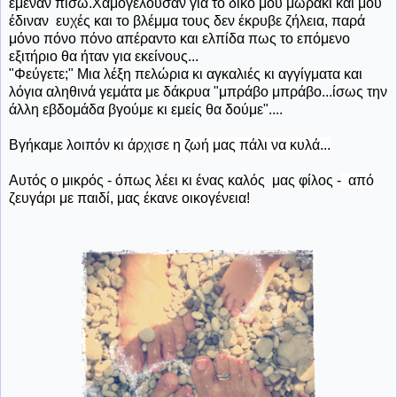
έμεναν πίσω.Χαμογελούσαν για το δικό μου μωράκι και μου
έδιναν ευχές και το βλέμμα τους δεν έκρυβε ζήλεια, παρά
μόνο πόνο πόνο απέραντο και ελπίδα πως το επόμενο
εξιτήριο θα ήταν για εκείνους...
"Φεύγετε;" Μια λέξη πελώρια κι αγκαλιές κι αγγίγματα και
λόγια αληθινά γεμάτα με δάκρυα "μπράβο μπράβο...ίσως την
άλλη εβδομάδα βγούμε κι εμείς θα δούμε"....
Βγήκαμε λοιπόν κ
ι άρχισε η ζωή μας πάλι να κυλά...
Αυτός ο μικρός - όπως λέει κι ένας καλός μας φίλος -
από
ζευγάρι με παιδί, μας έκανε οικογένεια!