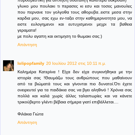
γλυκο μου πουλακι τι περασες κι εσυ και τοσες μανουλες
που περνανε τον γολγοθα τους αθορυβα..ειστε μεσα στην
καρδια μου, σας εχω εν-ταξει στην καθημερινοτητα μου, να
ειστε ευλογημενοι και ευτυχισμενοι μεχρι τα βαθεια
γεραματα!
με πολυ αγαπη και εκτιμηση το θωμακι σας:)
Απάντηση
lolipopfamily
20 Ιουλίου 2012 στις 10:11 π.μ.
Καλημέρα Κατερίνα ! Είχα δεν είχα συγκινήθηκα με την
ιστορία σας !Θαυμάζω τους ανθρώπους που μαθαίνουν
από τα βιώματά τους και γίνονται πιο δυνατοί.Ότι έχετε
ονειρευτεί για τα παιδάκια σας να βγει αληθινό ! Χρόνια σας
πολλά και καλά χωρίς άλλες ταλαιπωρίες και να κάνετε
τρικούβερτο γλέντι βέβαια σήμερα γιατί επιβάλλεται....
Φιλάκια Γιώτα
Απάντηση