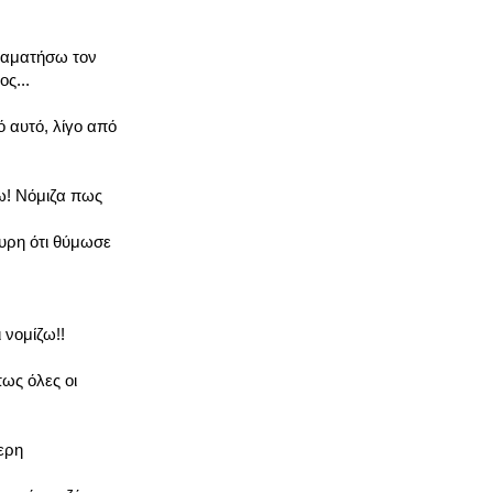
ταματήσω τον
ος...
ό αυτό, λίγο από
ω! Νόμιζα πως
ουρη ότι θύμωσε
 νομίζω!!
πως όλες οι
ερη