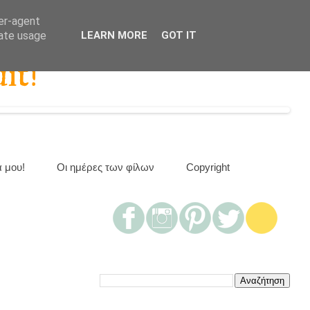
ser-agent
rate usage
LEARN MORE
GOT IT
it!
α μου!
Οι ημέρες των φίλων
Copyright