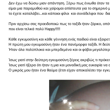
Δεν έχω να δώσω μιαν απάντηση. Ξέρω πως ένιωθα όταν τα 
είμαι μια παραμυθού και χαίρομαι απίστευτα για το σημερινό 
το έχετε καταλάβει...και κάποιοι φίλοι και συνάδελφοι που δ
Πριν αρχίσω σας προειδοποιώ πως το ταξίδι ήταν ζόρικο, οπό
που είναι τελικά πολύ Happy!!!!!
Κάθε εγκυμοσύνη και κάθε γέννηση ενός παιδιού είναι εξαιρετ
Η πρώτη μου εγκυμοσύνη ήταν ένα πανέμορφο ταξίδι. Η δεύτ
Ήταν
όλα πολύπλοκα και μπερδεμένα και οι φόβοι μεγαλύτερ
Ίσως γιατί στην δεύτερη εγκυμοσύνη ξέρεις ακριβώς τι πρόκειτ
Ίσως γιατί ήξερα ότι ήταν η μια και μοναδική μας ευκαιρία να
Ο μικρός μου ήταν ένα θαύμα (έτσι είχαν αποκαλέσει την εγκυμ