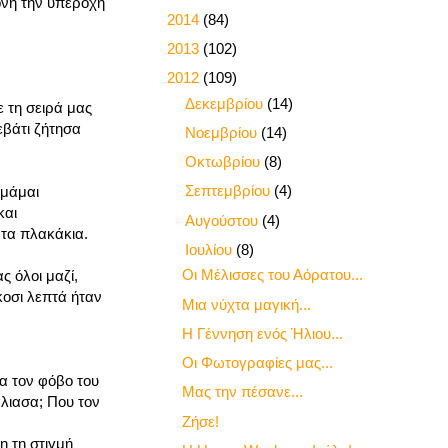
όνη την υπέροχη
►
2014
(84)
►
2013
(102)
▼
2012
(109)
►
Δεκεμβρίου
(14)
 τη σειρά μας
εβάτι ζήτησα
►
Νοεμβρίου
(14)
►
Οκτωβρίου
(8)
►
Σεπτεμβρίου
(4)
υμάμαι
και
►
Αυγούστου
(4)
 τα πλακάκια.
▼
Ιουλίου
(8)
Οι Μέλισσες του Αόρατου...
 όλοι μαζί,
κοσι λεπτά ήταν
Μια νύχτα μαγική...
Η Γέννηση ενός Ήλιου...
Οι Φωτογραφίες μας...
α τον φόβο του
Μας την πέσανε...
άλιασα; Που τον
Ζήσε!
η τη στιγμή