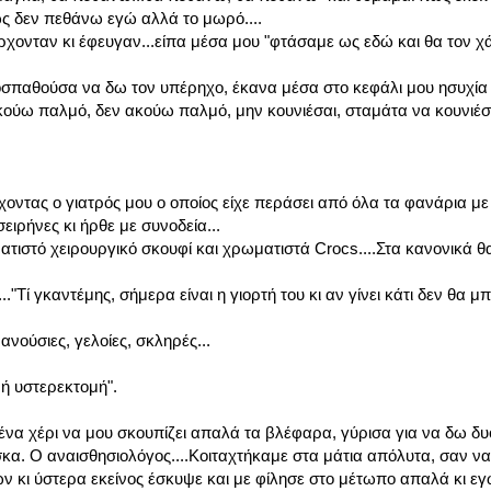
σως δεν πεθάνω εγώ αλλά το μωρό....
ρχονταν κι έφευγαν...είπα μέσα μου "φτάσαμε ως εδώ και θα τον χ
Προσπαθούσα να δω τον υπέρηχο, έκανα μέσα στο κεφάλι μου ησυχί
κούω παλμό, δεν ακούω παλμό, μην κουνιέσαι, σταμάτα να κουνιέσα
ντας ο γιατρός μου ο οποίος είχε περάσει από όλα τα φανάρια με 
ειρήνες κι ήρθε με συνοδεία...
ατιστό χειρουργικό σκουφί και χρωματιστά Crocs....Στα κανονικά θ
Τί γκαντέμης, σήμερα είναι η γιορτή του κι αν γίνει κάτι δεν θα μ
νούσιες, γελοίες, σκληρές...
νή υστερεκτομή".
να χέρι να μου σκουπίζει απαλά τα βλέφαρα, γύρισα για να δω δυ
σκα. Ο αναισθησιολόγος....Κοιταχτήκαμε στα μάτια απόλυτα, σαν ν
 κι ύστερα εκείνος έσκυψε και με φίλησε στο μέτωπο απαλά κι εγ