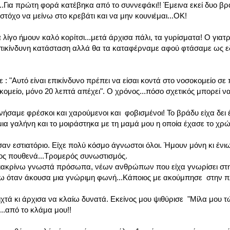
.Για πρώτη φορά κατέβηκα από το συννεφάκι!! Έμεινα εκεί δυο βρα
τόχο να μείνω στο κρεβάτι και να μην κουνιέμαι...ΟΚ!
 λίγο ήμουν καλό κορίτσι...μετά άρχισα πάλι, τα γυρίσματα! Ο γιατ
πικίνδυνη κατάσταση αλλά θα τα καταφέρναμε αφού φτάσαμε ως ε
ε : "Αυτό είναι επικίνδυνο πρέπει να είσαι κοντά στο νοσοκομείο σ
κομείο, μόνο 20 λεπτά απέχει". Ο χρόνος...πόσο σχετικός μπορεί να 
νήσαμε φρέσκοι και χαρούμενοι και φοβισμένοι! Το βράδυ είχα δει
ια γαλήνη και το μοιράστηκα με τη μαμά μου η οποία έχασε το χρώμ
σαν εστιατόριο. Είχε πολύ κόσμο άγνωστοι όλοι. Ήμουν μόνη κι έν
ς πουθενά...Τρομερός συνωστισμός.
 διακρίνω γνωστά πρόσωπα, νέων ανθρώπων που είχα γνωρίσει στην
νω όταν άκουσα μια γνώριμη φωνή...Κάποιος με ακούμπησε στην π
τά κι άρχισα να κλαίω δυνατά. Εκείνος μου ψιθύρισε "Μίλα μου τώ
..από το κλάμα μου!!