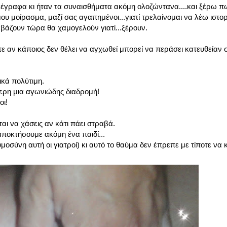
έγραφα κι ήταν τα συναισθήματα ακόμη ολοζώντανα....και ξέρω π
μου μοίρασμα, μαζί σας αγαπημένοι...γιατί τρελαίνομαι να λέω ιστο
ιαβάζουν τώρα θα χαμογελούν γιατί...ξέρουν.
τε αν κάποιος δεν θέλει να αγχωθεί μπορεί να περάσει κατευθείαν 
ικά πολύτιμη.
ερη μια αγωνιώδης διαδρομή!
οι!
αι να χάσεις αν κάτι πάει στραβά.
 αποκτήσουμε ακόμη ένα παιδί...
οσύνη αυτή οι γιατροί) κι αυτό το θαύμα δεν έπρεπε με τίποτε να κ