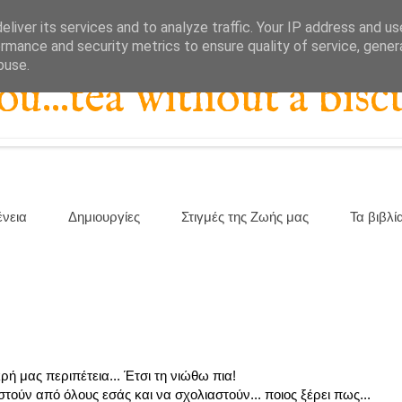
liver its services and to analyze traffic. Your IP address and u
rmance and security metrics to ensure quality of service, gene
buse.
...tea without a biscu
ένεια
Δημιουργίες
Στιγμές της Ζωής μας
Τα βιβλί
ρή μας περιπέτεια... Έτσι τη νιώθω πια!
ούν από όλους εσάς και να σχολιαστούν... ποιος ξέρει πως...