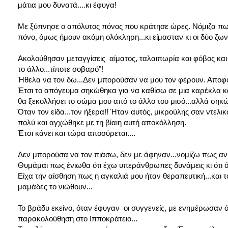
μάτια μου δυνατά....κι έφυγα!
Με ξύπνησε ο απόλυτος πόνος που κράτησε ώρες. Νόμιζα πως
πόνο, όμως ήμουν ακόμη ολόκληρη...κι είμασταν κι οι δύο ζωντα
Ακολούθησαν μεταγγίσεις αίματος, ταλαιπωρία και φόβος και το
το άλλο...τίποτε σοβαρό"!
Ήθελα να τον δω...Δεν μπορούσαν να μου τον φέρουν. Αποφ
Έτσι
το απόγευμα σηκώθηκα για να καθίσω σε μια καρέκλα και
θα ξεκολλήσει το σώμα μου από το άλλο του μισό...αλλά σηκ
Όταν
τον είδα...τον ήξερα!! Ήταν αυτός, μικρούλης σαν ντελι
πολύ και αγχώθηκε με τη βίαιη αυτή αποκόλληση.
Έτσι κάνει και τώρα αποσύρεται....
Δεν μπορούσα να τον πιάσω, δεν με άφηναν...νομίζω πως αν 
Θυμάμαι πως ένιωθα ότι έχω υπεράνθρωπες δυνάμεις κι ότι ό
Είχα την αίσθηση πως η αγκαλιά μου ήταν θεραπευτική...και τ
μαμάδες το νιώθουν...
Το βράδυ εκείνο, όταν έφυγαν οι συγγενείς, με ενημέρωσαν ότ
παρακολούθηση στο Ιπποκράτειο...