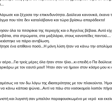
...
λάρωσε και ξέχασα την επικινδυνότητα. Δούλευα κανονικά, έκανα τ
ράγμα που τότε δεν καταλάβαινα και τώρα βρίσκω απαράδεκτο!
ησαν όλα τα πιτσιρίκια της περιοχής και ο Άγγελος βέβαια. Αυτό εί
ρεβάτια, στα στρώματα, στα μαξιλάρια, στους καναπέδες παντού...
ρειάστηκε να πάρει αντιβίωση.
ζήτησε ένα απίθανο ποσό...Η μόνη λύση ήταν να κάνω την απολύμ
έρα...Για τρείς μέρες όλα ήταν στον ήλιο...κι επειδή ο Πα δούλευ
φρικάρω με τον εαυτό μου!! Ήταν σαν να ήμουν στον κόσμο μου κι 
 αμέσως να τον δω λόγω της ιδιαιτερότητας με τον πλακούντα. Ήμο
να κάνω κάποια ψώνια...Αντί να πάω στο νοσοκομείο λοιπόν πήγ
υνιστή και λυγιστή σαν μπαλόνι παραφουσκωμένο με νερό και εκείν