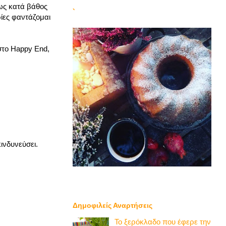
ως κατά βάθος
`
ρίες φαντάζομαι
στο Happy End,
ινδυνεύσει.
Δημοφιλείς Αναρτήσεις
Το ξερόκλαδο που έφερε την