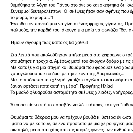
θυμήθηκα τα λόγια του Πάνου στο όνειρο και σκέφτηκα ότι ί
Συνειρμοί δευτερολέπτων. Οι σκέψεις ήταν σαν σφήνες που έ
το μωρό, το μωρό…"!
Ένιωθα
τον πανικό μου να γίνεται ένας φριχτός γίγαντας. 
παλμούς, την καρδιά του, άκουγα μια μαία να φωνάζει "δεν α
Ήμουν σίγουρη πως κάποιος θα χαθεί!!
Στα λεπτά που ακολούθησαν μπήκε μέσα στο χειρουργείο τρέχο
σταμάτησε η τροχαία. Αμέσως μετά του άνοιγαν δρόμο με τις σ
Με κοίταξε για μια στιγμή και θυμάμαι που φορούσε ένα χρωμ
χαμογελούσαμε κι οι δυο, με την εικόνα της Αμερικανιάς...
Μα το πρόσωπο του χλωμό, γκρίζο κι αγέλαστο και σκέφτηκα..."
ξαναγιορτάσει ποτέ αυτή τη μέρα". Προφήτης Ηλίας!!
Το μυαλό φλυαρούσε ασταμάτητα σκέψεις χιλιάδες, γρήγορες,α
Άκουσα
πίσω από το παραβάν να λέει κάποιος κάτι για "πιθα
Θυμάμαι τα δάκρυα μου να τρέχουν βουβά κι ύστερα ένιωσα έ
μάτια να με κοιτούν, σε ένα πρόσωπο με μια χειρουργική μά
σιωπηλά, μέσα στο χάος και στις κοφτές φωνές των ανθρώπων