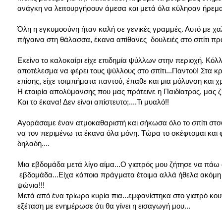
ανάγκη να λειτουργήσουν άμεσα και μετά όλα κύλησαν ήρεμα
Όλη η εγκυμοσύνη ήταν καλή σε γενικές γραμμές. Αυτό με χα
πήγαινα στη θάλασσα, έκανα απίθανες δουλειές στο σπίτι π
Εκείνο το καλοκαίρι είχε επιδημία ψύλλων στην περιοχή. Κόλλ
αποτέλεσμα να φέρει τους ψύλλους στο σπίτι...Παντού! Στα κ
επίσης, είχε τσιμπήματα παντού, έπαθε και μια μόλυνση και χ
Η εταιρία απολύμανσης που μας πρότεινε η Παιδίατρος, μας 
Και το έκανα! Δεν είναι απίστευτο;....Τι μυαλό!!
Αγοράσαμε έναν ατμοκαθαριστή και σήκωσα όλο το σπίτι στον α
να τον περιμένω τα έκανα όλα μόνη. Τώρα το σκέφτομαι και 
δηλαδή....
Μια εβδομάδα μετά λίγο αίμα...Ο γιατρός μου ζήτησε να πάω
εβδομάδα...Είχα κάποια πράγματα έτοιμα αλλά ήθελα ακόμη 
ψώνια!!!
Μετά από ένα τρίωρο κυρία πια...εμφανίστηκα στο γιατρό κο
εξέταση με ενημέρωσε ότι θα γίνει η εισαγωγή μου...