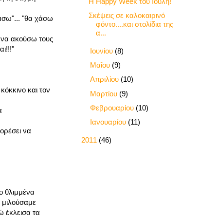
Η Happy Week του Ιούλη!
Σκέψεις σε καλοκαιρινό
άσω"... "θα χάσω
φόντο....και στολίδια της
α...
α να ακούσω τους
ι!!!"
►
Ιουνίου
(8)
►
Μαΐου
(9)
►
Απριλίου
(10)
κόκκινο και τον
►
Μαρτίου
(9)
►
Φεβρουαρίου
(10)
α
►
Ιανουαρίου
(11)
πορέσει να
►
2011
(46)
ο θλιμμένα
α μιλούσαμε
ώ έκλεισα τα