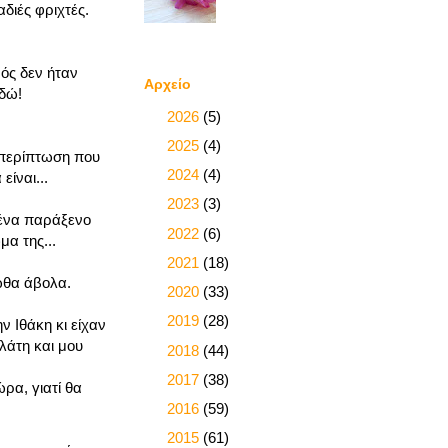
διές φριχτές.
ρός δεν ήταν
Αρχείο
δώ!
►
2026
(5)
►
2025
(4)
ε περίπτωση που
►
2024
(4)
είναι...
►
2023
(3)
 ένα παράξενο
►
2022
(6)
α της...
►
2021
(18)
ιωθα άβολα.
►
2020
(33)
►
2019
(28)
 Ιθάκη κι είχαν
λάτη και μου
►
2018
(44)
►
2017
(38)
ρα, γιατί θα
►
2016
(59)
►
2015
(61)