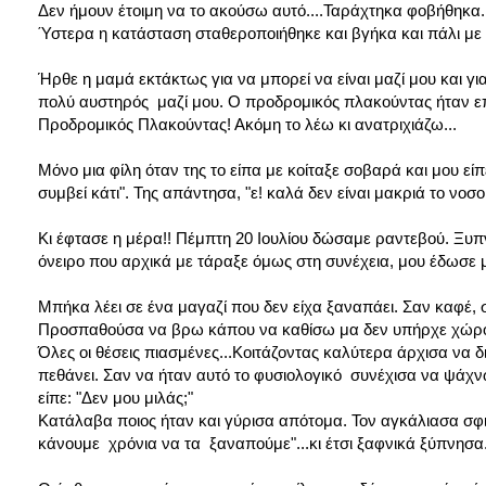
Δεν ήμουν έτοιμη να το ακούσω αυτό....Ταράχτηκα φοβήθηκα..
Ύστερα η κατάσταση σταθεροποιήθηκε και βγήκα και πάλι με σ
Ήρθε
η μαμά εκτάκτως για να μπορεί να είναι μαζί μου και για
πολύ αυστηρός μαζί μου. Ο προδρομικός πλακούντας ήταν ε
Προδρομικός Πλακούντας! Ακόμη το λέω κι ανατριχιάζω...
Μόνο μια φίλη όταν της το είπα με κοίταξε σοβαρά και μου είπ
συμβεί κάτι". Της απάντησα, "ε! καλά δεν είναι μακριά το νοσο
Κι έφτασε η μέρα!! Πέμπτη 20 Ιουλίου δώσαμε ραντεβού. Ξυπ
όνειρο που αρχικά με τάραξε όμως στη συνέχεια, μου έδωσε μ
Μπήκα λέει σε ένα μαγαζί που δεν είχα ξαναπάει. Σαν καφέ, 
Προσπαθούσα να βρω κάπου να καθίσω μα δεν υπήρχε χώρο
Όλες οι θέσεις πιασμένες...Κοιτάζοντας καλύτερα άρχισα να
πεθάνει. Σαν να ήταν αυτό το φυσιολογικό συνέχισα να ψάχ
είπε: "Δεν μου μιλάς;"
Κατάλαβα ποιος ήταν και γύρισα απότομα. Τον αγκάλιασα σφιχ
κάνουμε χρόνια να τα ξαναπούμε"...κι έτσι ξαφνικά ξύπνησα.