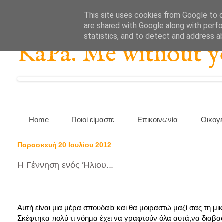
This site uses cookies from Google to de
are shared with Google along with perfo
statistics, and to detect and address a
KaPa. Me without you
Home
Ποιοί είμαστε
Επικοινωνία
Οικογ
Παρασκευή 20 Ιουλίου 2012
Η Γέννηση ενός Ήλιου...
Αυτή είναι μια μέρα σπουδαία και θα μοιραστώ μαζί σας τη μικ
Σκέφτηκα πολύ τι νόημα έχει να γραφτούν όλα αυτά,να διαβαστ