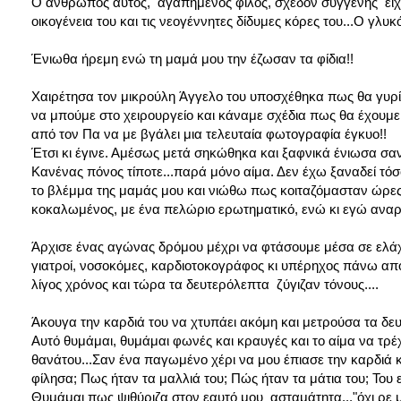
Ο άνθρωπος αυτός, αγαπημένος φίλος, σχεδόν συγγενής είχε
οικογένεια του και τις νεογέννητες δίδυμες κόρες του...Ο γλ
Ένιωθα
ήρεμη ενώ τη μαμά μου την έζωσαν τα φίδια!!
Χαιρέτησα τον μικρούλη Άγγελο του υποσχέθηκα πως θα γυρίσ
να μπούμε στο χειρουργείο και κάναμε σχέδια πως θα έχουμ
από τον Πα να με βγάλει μια τελευταία φωτογραφία έγκυο!!
Έτσι κι έγινε. Αμέσως μετά σηκώθηκα και ξαφνικά ένιωσα σαν 
Κανένας πόνος τίποτε...παρά μόνο αίμα. Δεν έχω ξαναδεί τόσ
το βλέμμα της μαμάς μου και νιώθω πως κοιταζόμασταν ώρες π
κοκαλωμένος, με ένα πελώριο ερωτηματικό, ενώ κι εγώ αναρω
Άρχισε
ένας αγώνας δρόμου μέχρι να φτάσουμε μέσα σε ελάχι
γιατροί, νοσοκόμες, καρδιοτοκογράφος κι υπέρηχος πάνω από
λίγος χρόνος και τώρα τα δευτερόλεπτα ζύγιζαν τόνους....
Άκουγα
την καρδιά του να χτυπάει ακόμη και μετρούσα τα δ
Αυτό θυμάμαι, θυμάμαι φωνές και κραυγές και το αίμα να τρέ
θανάτου...Σαν ένα παγωμένο χέρι να μου έπιασε την καρδιά κ
φίλησα; Πως ήταν τα μαλλιά του; Πώς ήταν τα μάτια του; Του 
Θυμάμαι πως ψιθύριζα στον εαυτό μου ασταμάτητα..."όχι ρε 