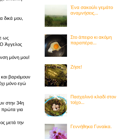
Ένα σακούλι γεμάτο
αναμνήσεις...
α δικά μου,
Στο άπειρο κι ακόμη
χε ως
παραπέρα...
. Ο Άγγελος
ανση μόνη μου!
Ζήσε!
ε και βαριόμουν
όχι μόνο εγώ
Πασχαλινό κλαδί στον
τοίχο...
υν στην 34η
α πρώτα για
ος μετά την
Γεννήθηκα Γυναίκα.