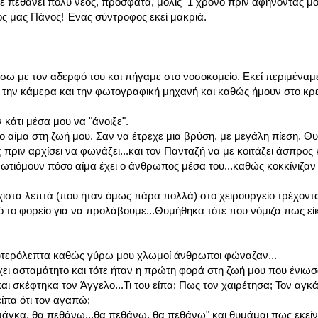
 πεθάνει πολύ νέος, πρόσφατα, μόλις 1 χρόνο πριν αφήνοντας μ
υκός μας Πάνος! Ένας σύντροφος εκεί μακριά.
ω με τον αδερφό του και πήγαμε στο νοσοκομείο. Εκεί περιμέναμε
ε την κάμερα και την φωτογραφική μηχανή και καθώς ήμουν στο κρ
κάτι μέσα μου να "άνοιξε".
ο αίμα στη ζωή μου. Σαν να έτρεχε μια βρύση, με μεγάλη πίεση. Θ
ριν αρχίσει να φωνάζει...και τον Πανταζή να με κοιτάζει άσπρος 
τιόμουν πόσο αίμα έχει ο άνθρωπος μέσα του...καθώς κοκκίνιζαν
στα λεπτά (που ήταν όμως πάρα πολλά) στο χειρουργείο τρέχοντας
 το φορείο για να προλάβουμε...Θυμήθηκα τότε που νόμιζα πως εί
ευτερόλεπτα καθώς γύρω μου χλωμοί άνθρωποι φώναζαν...
χει ασταμάτητο και τότε ήταν η πρώτη φορά στη ζωή μου που ένιωσ
αι σκέφτηκα τον Άγγελο...Τι του είπα; Πως τον χαιρέτησα; Τον αγκ
είπα ότι τον αγαπώ;
μάγκα, θα πεθάνω...θα πεθάνω, θα πεθάνω" και θυμάμαι πως εκείν