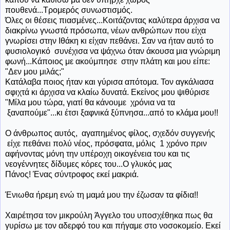
πουθενά...Τρομερός συνωστισμός.
Όλες οι θέσεις πιασμένες...Κοιτάζοντας καλύτερα άρχισα να
διακρίνω γνωστά πρόσωπα, νέων ανθρώπων που είχα
γνωρίσει στην Ιθάκη κι είχαν πεθάνει. Σαν να ήταν αυτό το
φυσιολογικό συνέχισα να ψάχνω όταν άκουσα μια γνώριμη
φωνή...Κάποιος με ακούμπησε στην πλάτη και μου είπε:
"Δεν μου μιλάς;"
Κατάλαβα ποιος ήταν και γύρισα απότομα. Τον αγκάλιασα
σφιχτά κι άρχισα να κλαίω δυνατά. Εκείνος μου ψιθύρισε
"Μίλα μου τώρα, γιατί θα κάνουμε χρόνια να τα
ξαναπούμε"...κι έτσι ξαφνικά ξύπνησα...από το κλάμα μου!!
Ο άνθρωπος αυτός, αγαπημένος φίλος, σχεδόν συγγενής
είχε πεθάνει πολύ νέος, πρόσφατα, μόλις 1 χρόνο πριν
αφήνοντας μόνη την υπέροχη οικογένεια του και τις
νεογέννητες δίδυμες κόρες του...Ο γλυκός μας
Πάνος! Ένας σύντροφος εκεί μακριά.
Ένιωθα
ήρεμη ενώ τη μαμά μου την έζωσαν τα φίδια!!
Χαιρέτησα τον μικρούλη Άγγελο του υποσχέθηκα πως θα
γυρίσω με τον αδερφό του και πήγαμε στο νοσοκομείο. Εκεί