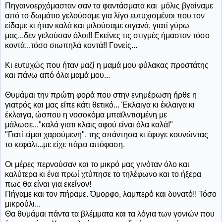
Πηγαινοερχόμασταν σαν τα φαντάσματα και μόλις βγαίναμε
από το δωμάτιο γελούσαμε για λίγο ευτυχισμένοι που τον
είδαμε κι ήταν καλά και μιλούσαμε σιγανά, γιατί γύρω
μας...δεν γελούσαν όλοι!! Εκείνες τις στιγμές ήμασταν τόσο
κοντά...τόσο σιωπηλά κοντά!! Γονείς...
Κι ευτυχώς που ήταν μαζί η μαμά μου φύλακας προστάτης
και πάνω από όλα μαμά μου...
Θυμάμαι την πρώτη φορά που στην ενημέρωση ήρθε η
γιατρός και μας είπε κάτι θετικό... Έκλαιγα κι έκλαιγα κι
έκλαιγα, ώσπου η νοσοκόμα μπαϊλντισμένη με
μάλωσε..."καλά γιατι κλαις αφού είναι όλα καλά!"
"Γιατί είμαι χαρούμενη", της απάντησα κι έφυγε κουνώντας
το κεφάλι...με είχε πάρει απόφαση.
Οι μέρες περνούσαν και το μικρό μας γινόταν όλο και
καλύτερα κ
ι ένα πρωί χτύπησε το τηλέφωνο και το ήξερα
πως θα είναι για εκείνον!
Πήγαμε και τον πήραμε. Όμορφο, λαμπερό και δυνατό!! Τόσο
μικρούλι...
Θα θυμάμαι πάντα τα βλέμματα και τα λόγια των γονιών που