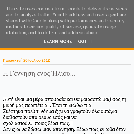
This site uses cookies from Google to deliver its services
KaPa. Me without you...tea
and to analyze traffic. Your IP address and user-agent are
shared with Google along with performance and security
without a biscuit!
metrics to ensure quality of service, generate usage
statistics, and to detect and address abuse.
LEARN MORE
GOT IT
▼
Παρασκευή 20 Ιουλίου 2012
Η Γέννηση ενός Ήλιου...
Αυτή είναι μια μέρα σπουδαία και θα μοιραστώ μαζί σας τη
μικρή μας περιπέτεια... Έτσι τη νιώθω πια!
Σκέφτηκα πολύ τι νόημα έχει να γραφτούν όλα αυτά,να
διαβαστούν από όλους εσάς και να
σχολιαστούν... ποιος ξέρει πως...
Δεν έχω να δώσω μιαν απάντηση. Ξέρω πως ένιωθα όταν