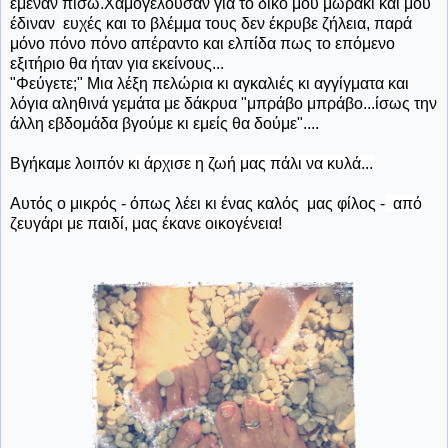
έμεναν πίσω.Χαμογελούσαν για το δικό μου μωράκι και μου
έδιναν ευχές και το βλέμμα τους δεν έκρυβε ζήλεια, παρά
μόνο πόνο πόνο απέραντο και ελπίδα πως το επόμενο
εξιτήριο θα ήταν για εκείνους...
"Φεύγετε;" Μια λέξη πελώρια κι αγκαλιές κι αγγίγματα και
λόγια αληθινά γεμάτα με δάκρυα "μπράβο μπράβο...ίσως την
άλλη εβδομάδα βγούμε κι εμείς θα δούμε"....
Βγήκαμε λοιπόν κ
ι άρχισε η ζωή μας πάλι να κυλά...
Αυτός ο μικρός - όπως λέει κι ένας καλός μας φίλος -
από
ζευγάρι με παιδί, μας έκανε οικογένεια!