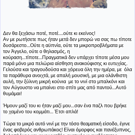
Δεν θα ξεχάσω ποτέ, ποτέ....ούτε κι εκείνος!
Αν με ρωτήσετε πως ήταν μετά δεν μπορώ να σας πω τίποτε
δυσάρεστο...Ούτε η αϋπνία, ούτε τα μικροπροβλήματα με
τον Άγγελο, ούτε ο θηλασμός, η
κούραση...τίποτε...Πραγματικά δεν υπάρχει τίποτε μέσα μου
παρά μόνο μια πελώρια αίσθηση ανακούφισης κι ευτυχίας.
Γελούσα και τραγουδούσα και χόρευα όλη την ημέρα, με όλα
τα παράθυρα ανοιχτά, με απαλή μουσική, με μια ολάνθιστη
αυλή, την ξύλινη μικρή κούνια με το νινί στο μπαλκόνι και
τον Αύγουστο να μπαίνει στο σπίτι μας από παντού...Αυτό
θυμάμαι!
Ήμουν μαζί του κι ήταν μαζί μου...σαν ένα παζλ που βρήκε
το χαμένο του κομμάτι... Έτσι απλά!
Τώρα το μικρό αυτό νινί με την τόσο θεαματική είσοδο, έγινε
ένας φοβερός ανθρωπάκος! Είναι όμορφος και πανέξυπνος,