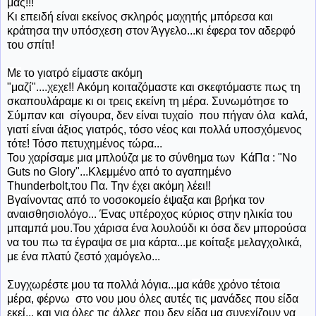
μας!!!
Κι επειδή είναι εκείνος σκληρός μαχητής μπόρεσα και
κράτησα την υπόσχεση στον Άγγελο...κι έφερα τον αδερφό
του σπίτι!
Με
το γιατρό είμαστε ακόμη
"μαζί"....χεχε!! Ακόμη κοιταζόμαστε και σκεφτόμαστε πως τη
σκαπουλάραμε κι οι τρεις εκείνη τη μέρα. Συνωμότησε το
Σύμπαν και σίγουρα, δεν είναι τυχαίο που πήγαν όλα καλά,
γιατί είναι άξιος γιατρός, τόσο νέος και πολλά υποσχόμενος
τότε! Τόσο πετυχημένος τώρα...
Του χαρίσαμε μια μπλούζα με το σύνθημα των ΚάΠα : "No
Guts no Glory"...Κλεμμένο από το αγαπημένο
Thunderbolt,του Πα. Την έχει ακόμη λέει!!
Βγαίνοντας
από το νοσοκομείο έψαξα και βρήκα τον
αναισθησιολόγο... Ένας υπέροχος κύριος στην ηλικία του
μπαμπά μου.Του χάρισα ένα λουλούδι κι όσα δεν μπορούσα
να του πω τα έγραψα σε μια κάρτα...με κοίταξε μελαγχολικά,
με ένα πλατύ ζεστό χαμόγελο...
Συγχωρέστε μου τα πολλά λόγια...μα
κάθε χρόνο τέτοια
μέρα, φέρνω στο νου μου όλες αυτές τις μανάδες που είδα
εκεί... και για όλες τις άλλες που δεν είδα μα συνεχίζουν να