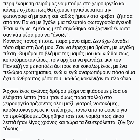
περιμέναμε τη σειρά μας να μπούμε στο χειρουργείο και
κάναμε σχέδια πως θα έχουμε την κάμερα και την
φωτογραφική μηχανή και καθώς ήμουν στο κρεβάτι ζήτησα
από τον Πα να με βγάλει μια τελευταία φωτογραφία έγκυο!!
Έτσι κι έγινε. Αμέσως μετά σηκώθηκα και ξαφνικά ένιωσα
σαν κάτι μέσα μου να "άνοιξε".
Κανένας πόνος τίποτε...παρά μόνο αίμα. Δεν έχω ξαναδεί
τόσο αίμα στη ζωή μου. Σαν να έτρεχε μια βρύση, με μεγάλη
πίεση. Θυμάμαι το βλέμμα της μαμάς μου και νιώθω πως
κοιταζόμασταν ώρες πριν αρχίσει να φωνάζει...και τον
Πανταζή να με κοιτάζει άσπρος και κοκαλωμένος, με ένα
πελώριο ερωτηματικό, ενώ κι εγώ αναρωτιόμουν πόσο αίμα
έχει ο άνθρωπος μέσα του...καθώς κοκκίνιζαν τα πλακάκια.
Άρχισε
ένας αγώνας δρόμου μέχρι να φτάσουμε μέσα σε
ελάχιστα λεπτά (που ήταν όμως πάρα πολλά) στο
χειρουργείο τρέχοντας όλοι μαζί, γιατροί, νοσοκόμες,
καρδιοτοκογράφος κι υπέρηχος πάνω από το φορείο για
να προλάβουμε...Θυμήθηκα τότε που νόμιζα πως είκοσι
λεπτά ήταν λίγος χρόνος και τώρα τα δευτερόλεπτα ζύγιζαν
τόνους....