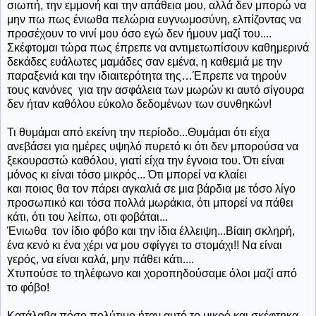
σιωπή, την εμμονή και την απάθεια μου, αλλά δεν μπορώ να
μην πω πως ένιωθα πελώρια ευγνωμοσύνη, ελπίζοντας να
προσέχουν το νινί μου όσο εγώ δεν ήμουν μαζί του....
Σκέφτομαι τώρα πως έπρεπε να αντιμετωπίσουν καθημερινά
δεκάδες ευάλωτες μαμάδες σαν εμένα, η καθεμιά με την
παραξενιά και την ιδιαιτερότητα της…Έπρεπε να τηρούν
τους κανόνες για την ασφάλεια των μωρών κι αυτό σίγουρα
δεν ήταν καθόλου εύκολο δεδομένων των συνθηκών!
Τι θυμάμαι από εκείνη την περίοδο...Θυμάμαι ότι είχα
ανεβάσει για ημέρες υψηλό πυρετό κι ότι δεν μπορούσα να
ξεκουραστώ καθόλου, γιατί είχα την έγνοια του. Ότι είναι
μόνος κι είναι τόσο μικρός... Ότι μπορεί να κλαίει
και ποιος θα τον πάρει αγκαλιά σε μια βάρδια με τόσο λίγο
προσωπικό και τόσα πολλά μωράκια, ότι μπορεί να πάθει
κάτι, ότι του λείπω, οτι φοβάται...
Ένιωθα
τον ίδιο φόβο και την ίδια έλλειψη...Βίαιη σκληρή,
ένα κενό κι ένα χέρι να μου σφίγγει το στομάχι!! Να είναι
γερός, να είναι καλά, μην πάθει κάτι....
Χτυπούσε το τηλέφωνο και χοροπηδούσαμε όλοι μαζί από
το φόβο!
Κατάλαβα πόσο πολύτιμο ήταν αυτό το μικρό και σκέφτηκα