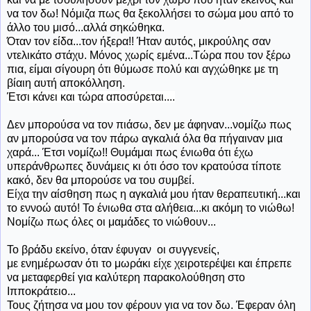
να τον δω! Νόμιζα πως θα ξεκολλήσει το σώμα μου από το
άλλο του μισό...αλλά σηκώθηκα.
Όταν
τον είδα...τον ήξερα!! Ήταν αυτός, μικρούλης σαν
ντελικάτο στάχυ. Μόνος χωρίς εμένα...Τώρα που τον ξέρω
πια, είμαι σίγουρη ότι θύμωσε πολύ και αγχώθηκε με τη
βίαιη αυτή αποκόλληση.
Έτσι κάνει και τώρα αποσύρεται....
Δεν μπορούσα να τον πιάσω, δεν με άφηναν...νομίζω πως
αν μπορούσα να τον πάρω αγκαλιά όλα θα πήγαιναν μια
χαρά... Έτσι νομίζω!! Θυμάμαι πως ένιωθα ότι έχω
υπεράνθρωπες δυνάμεις κι ότι όσο τον κρατούσα τίποτε
κακό, δεν θα μπορούσε να του συμβεί.
Είχα την αίσθηση πως η αγκαλιά μου ήταν θεραπευτική...και
το εννοώ αυτό! Το ένιωθα στα αλήθεια...κι ακόμη το νιώθω!
Νομίζω πως όλες οι μαμάδες το νιώθουν...
Το βράδυ εκείνο, όταν έφυγαν οι συγγενείς,
με ενημέρωσαν ότι το μωράκι είχε χειροτερέψει και έπρεπε
να μεταφερθεί για καλύτερη παρακολούθηση στο
Ιπποκράτειο...
Τους ζήτησα να μου τον φέρουν για να τον δω. Έφεραν όλη