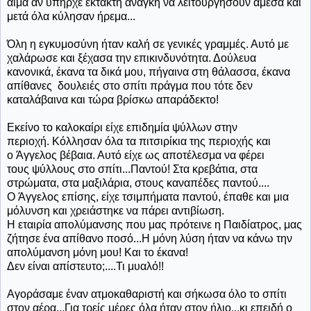
αίμα αν υπήρχε έκτακτη ανάγκη να λειτουργήσουν άμεσα και
μετά όλα κύλησαν ήρεμα...
Όλη η εγκυμοσύνη ήταν καλή σε γενικές γραμμές. Αυτό με
χαλάρωσε και ξέχασα την επικινδυνότητα. Δούλευα
κανονικά, έκανα τα δικά μου, πήγαινα στη θάλασσα, έκανα
απίθανες δουλειές στο σπίτι πράγμα που τότε δεν
καταλάβαινα και τώρα βρίσκω απαράδεκτο!
Εκείνο το καλοκαίρι είχε επιδημία ψύλλων στην
περιοχή. Κόλλησαν όλα τα πιτσιρίκια της περιοχής και
ο Άγγελος βέβαια. Αυτό είχε ως αποτέλεσμα να φέρει
τους ψύλλους στο σπίτι...Παντού! Στα κρεβάτια, στα
στρώματα, στα μαξιλάρια, στους καναπέδες παντού....
Ο Άγγελος επίσης, είχε τσιμπήματα παντού, έπαθε και μια
μόλυνση και χρειάστηκε να πάρει αντιβίωση.
Η εταιρία απολύμανσης που μας πρότεινε η Παιδίατρος, μας
ζήτησε ένα απίθανο ποσό...Η μόνη λύση ήταν να κάνω την
απολύμανση μόνη μου! Και το έκανα!
Δεν είναι απίστευτο;....Τι μυαλό!!
Αγοράσαμε έναν ατμοκαθαριστή και σήκωσα όλο το σπίτι
στον αέρα...Για τρείς μέρες όλα ήταν στον ήλιο...κι επειδή ο