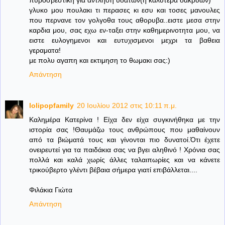
γλυκο μου πουλακι τι περασες κι εσυ και τοσες μανουλες
που περνανε τον γολγοθα τους αθορυβα..ειστε μεσα στην
καρδια μου, σας εχω εν-ταξει στην καθημερινοτητα μου, να
ειστε ευλογημενοι και ευτυχισμενοι μεχρι τα βαθεια
γεραματα!
με πολυ αγαπη και εκτιμηση το θωμακι σας:)
Απάντηση
lolipopfamily
20 Ιουλίου 2012 στις 10:11 π.μ.
Καλημέρα Κατερίνα ! Είχα δεν είχα συγκινήθηκα με την
ιστορία σας !Θαυμάζω τους ανθρώπους που μαθαίνουν
από τα βιώματά τους και γίνονται πιο δυνατοί.Ότι έχετε
ονειρευτεί για τα παιδάκια σας να βγει αληθινό ! Χρόνια σας
πολλά και καλά χωρίς άλλες ταλαιπωρίες και να κάνετε
τρικούβερτο γλέντι βέβαια σήμερα γιατί επιβάλλεται....
Φιλάκια Γιώτα
Απάντηση