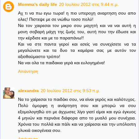
Momma's daily life
20 Ιουλίου 2012 στις 9:44 π.μ.
Αχ τι να πω εγω τωρα! η πιο υπεροχη αναρτηση σου απο
ολες! Πιστεψε με σε νιώθω τοσο πολύ!
Να τον χαιρεσαι τον μικρο σου μαχητή και να ναι αυτή η
μονη σοβαρή μάχη της ζωής του, αυτή που την έδωσε και
την κέρδισε και με το παραπάνω!!
Και να στε παντα γεροί και εσείς να συνεχίσετε να τα
μεγαλώνετε και τα δυο τα καμάρια σας με αυτόν τον
αξιοθαύμαστο τρόπο!
Να ναι ολα τα παιδακια γερά και ευλογημένα!
Απάντηση
alexandra
20 Ιουλίου 2012 στις 9:53 π.μ.
Να το χαίρεσαι το παιδάκι σου, να είναι γερός και καλότυχος.
Πολύ όμορφη η ανάρτηση σου και μπορώ να σου
εξομολογηθώ οτι με άγχωσες λίγο γιατί είμαι και εγώ έγκυος
4 μηνών και περνάνε διάφορα απο το μυαλό μου συνέχεια.
Χρόνια του πολλά και πάλι και να χαίρεσαι και την υπόλοιπη
γλυκιά οικογένεια σου.
Απάντηση