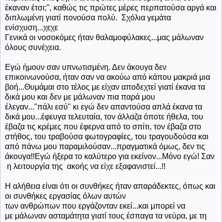
έκαναν έτσι;", καθώς τις πρώτες μέρες περπατούσα αργά και
διπλωμένη γιατί πονούσα πολύ. Σχόλια γεμάτα
ενίσχυση...χεχε
Γενικά οι νοσοκόμες ήταν θαλαμοφύλακες...μας μάλωναν
όλους συνέχεια.
Εγώ ήμουν σαν υπνωτισμένη. Δεν άκουγα δεν
επικοινωνούσα, ήταν σαν να ακούω από κάπου μακριά μια
βοή...Θυμάμαι στο τέλος με είχαν αποδεχτεί γιατί έκανα τα
δικά μου και δεν με μάλωναν πια παρά μου
έλεγαν..."πάλι εσύ" κι εγώ δεν απαντούσα απλά έκανα τα
δικά μου...έφευγα τελευταία, τον άλλαζα όποτε ήθελα, του
έβαζα τις κρέμες που έφερνα από το σπίτι, τον έβαζα στο
στήθος, του τραβούσα φωτογραφίες, του τραγουδούσα και
από πάνω μου παραμιλούσαν...πραγματικά όμως, δεν τις
άκουγα!!Εγώ ήξερα το καλύτερο για εκείνον...Μόνο εγώ! Σαν
η λειτουργία της
ακοής
να είχε εξαφανιστεί...!!
Η αλήθεια είναι ότι οι συνθήκες ήταν απαράδεκτες, όπως και
οι συνθήκες εργασίας όλων αυτών
των ανθρώπων που εργάζονταν εκεί...και μπορεί να
με μάλωναν ασταμάτητα γιατί τους έσπαγα τα νεύρα, με τη