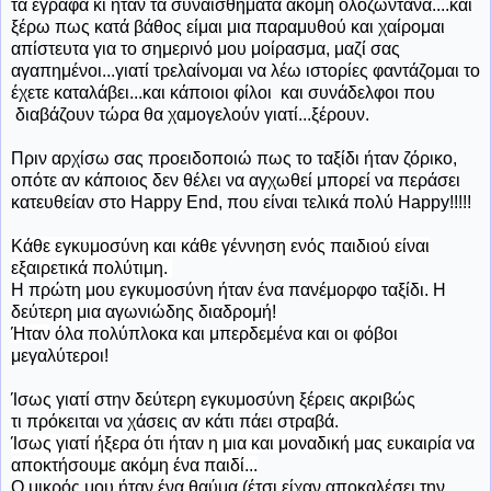
τα έγραφα κι ήταν τα συναισθήματα ακόμη ολοζώντανα....και
ξέρω πως κατά βάθος είμαι μια παραμυθού και χαίρομαι
απίστευτα για το σημερινό μου μοίρασμα, μαζί σας
αγαπημένοι...γιατί τρελαίνομαι να λέω ιστορίες φαντάζομαι το
έχετε καταλάβει...και κάποιοι φίλοι και συνάδελφοι που
διαβάζουν τώρα θα χαμογελούν γιατί...ξέρουν.
Πριν αρχίσω σας προειδοποιώ πως το ταξίδι ήταν ζόρικο,
οπότε αν κάποιος δεν θέλει να αγχωθεί μπορεί να περάσει
κατευθείαν στο Happy End, που είναι τελικά πολύ Happy!!!!!
Κάθε εγκυμοσύνη και κάθε γέννηση ενός παιδιού είναι
εξαιρετικά πολύτιμη.
Η πρώτη μου εγκυμοσύνη ήταν ένα πανέμορφο ταξίδι. Η
δεύτερη μια αγωνιώδης διαδρομή!
Ήταν
όλα πολύπλοκα και μπερδεμένα και οι φόβοι
μεγαλύτεροι!
Ίσως γιατί στην δεύτερη εγκυμοσύνη ξέρεις ακριβώς
τι πρόκειται να χάσεις αν κάτι πάει στραβά.
Ίσως γιατί ήξερα ότι ήταν η μια και μοναδική μας ευκαιρία να
αποκτήσουμε ακόμη ένα παιδί...
Ο μικρός μου ήταν ένα θαύμα (έτσι είχαν αποκαλέσει την