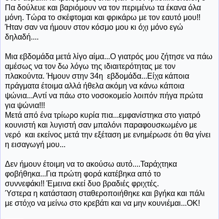
Πα δούλευε και βαριόμουν να τον περιμένω τα έκανα όλα
μόνη. Τώρα το σκέφτομαι και φρικάρω με τον εαυτό μου!!
Ήταν σαν να ήμουν στον κόσμο μου κι όχι μόνο εγώ
δηλαδή....
Μια εβδομάδα μετά λίγο αίμα...Ο γιατρός μου ζήτησε να πάω
αμέσως να τον δω λόγω της ιδιαιτερότητας με τον
πλακούντα. Ήμουν στην 34η εβδομάδα...Είχα κάποια
πράγματα έτοιμα αλλά ήθελα ακόμη να κάνω κάποια
ψώνια...Αντί να πάω στο νοσοκομείο λοιπόν πήγα πρώτα
για ψώνια!!!
Μετά από ένα τρίωρο κυρία πια...εμφανίστηκα στο γιατρό
κουνιστή και λυγιστή σαν μπαλόνι παραφουσκωμένο με
νερό και εκείνος μετά την εξέταση με ενημέρωσε ότι θα γίνει
η εισαγωγή μου...
Δεν ήμουν έτοιμη να το ακούσω αυτό....Ταράχτηκα
φοβήθηκα...Για πρώτη φορά κατέβηκα από το
συννεφάκι!! Έμεινα εκεί δυο βραδιές φριχτές.
Ύστερα η κατάσταση σταθεροποιήθηκε και βγήκα και πάλι
με στόχο να μείνω στο κρεβάτι και να μην κουνιέμαι...ΟΚ!