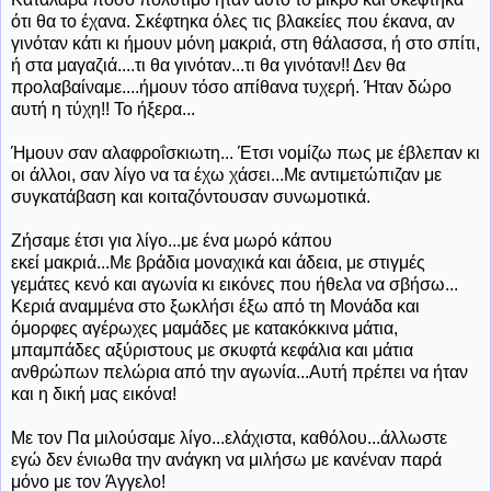
ότι θα το έχανα. Σκέφτηκα όλες τις βλακείες που έκανα, αν
γινόταν κάτι κι ήμουν μόνη μακριά, στη θάλασσα, ή στο σπίτι,
ή στα μαγαζιά....τι θα γινόταν...τι θα γινόταν!! Δεν θα
προλαβαίναμε....ήμουν τόσο απίθανα τυχερή. Ήταν δώρο
αυτή η τύχη!! Το ήξερα...
Ήμουν
σαν αλαφροΐσκιωτη... Έτσι νομίζω πως με έβλεπαν κι
οι άλλοι, σαν λίγο να τα έχω χάσει...Με αντιμετώπιζαν με
συγκατάβαση και κοιταζόντουσαν συνωμοτικά.
Ζήσαμε έτσι για λίγο...με ένα μωρό κάπου
εκεί μακριά...Με βράδια μοναχικά και άδεια, με στιγμές
γεμάτες κενό και αγωνία κι εικόνες που ήθελα να σβήσω...
Κεριά αναμμένα στο ξωκλήσι έξω από τη Μονάδα και
όμορφες αγέρωχες μαμάδες με κατακόκκινα μάτια,
μπαμπάδες αξύριστους με σκυφτά κεφάλια και μάτια
ανθρώπων πελώρια από την αγωνία...Αυτή πρέπει να ήταν
και η δική μας εικόνα!
Με τον Πα μιλούσαμε λίγο...ελάχιστα, καθόλου...άλλωστε
εγώ δεν ένιωθα την ανάγκη να μιλήσω με κανέναν παρά
μόνο με τον Άγγελο!