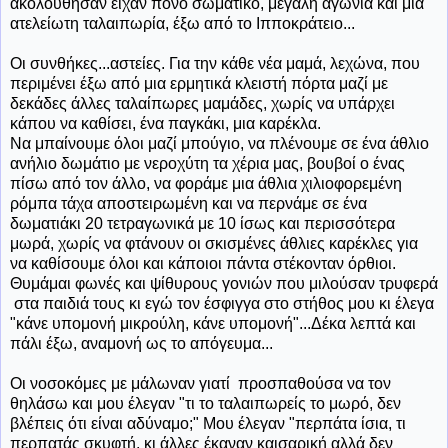
ακολούθησαν είχαν πόνο σωματικό, μεγάλη αγωνία και μια
ατελείωτη ταλαιπωρία, έξω από το Ιπποκράτειο...
Οι συνθήκες...αστείες. Για την κάθε νέα μαμά, λεχώνα, που
περιμένει έξω από μια ερμητικά κλειστή πόρτα μαζί με
δεκάδες άλλες ταλαίπωρες μαμάδες, χωρίς να υπάρχει
κάπου να καθίσει, ένα παγκάκι, μια καρέκλα.
Να μπαίνουμε όλοι μαζί μπούγιο, να πλένουμε σε ένα άθλιο
ανήλιο δωμάτιο με νεροχύτη τα χέρια μας, βουβοί ο ένας
πίσω από τον άλλο, να φοράμε μια άθλια χιλιοφορεμένη
ρόμπα τάχα αποστειρωμένη και να περνάμε σε ένα
δωματιάκι 20 τετραγωνικά με 10 ίσως και περισσότερα
μωρά, χωρίς να φτάνουν οι σκισμένες άθλιες καρέκλες για
να καθίσουμε όλοι και κάποιοι πάντα στέκονταν όρθιοι.
Θυμάμαι φωνές και ψίθυρους γονιών που μιλούσαν τρυφερά
στα παιδιά τους κι εγώ τον έσφιγγα στο στήθος μου κι έλεγα
"κάνε υπομονή μικρούλη, κάνε υπομονή"...Δέκα λεπτά και
πάλι έξω, αναμονή ως το απόγευμα...
Οι νοσοκόμες με μάλωναν γιατί προσπαθούσα να τον
θηλάσω και μου έλεγαν "τι το ταλαιπωρείς το μωρό, δεν
βλέπεις ότι είναι αδύναμο;" Μου έλεγαν "περπάτα ίσια, τι
περπατάς σκυφτή, κι άλλες έκαναν καισαρική αλλά δεν