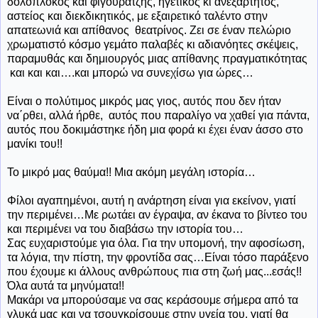
δολοπλόκος και φιγουρατζής, ηγετικός κι ανεξάρτητος,
αστείος και διεκδικητικός, με εξαιρετικό ταλέντο στην
απατεωνιά και απίθανος θεατρίνος. Ζει σε έναν πελώριο
χρωματιστό κόσμο γεμάτο παλαβές κι αδιανόητες σκέψεις,
παραμυθάς και δημιουργός μιας απίθανης πραγματικότητας
και και και….και μπορώ να συνεχίσω για ώρες…
Είναι ο πολύτιμος μικρός μας γιος, αυτός που δεν ήταν
να΄ρθει, αλλά ήρθε, αυτός που παραλίγο να χαθεί για πάντα,
αυτός που δοκιμάστηκε ήδη μια φορά κι έχει έναν άσσο στο
μανίκι του!!
Το μικρό μας θαύμα!! Μια ακόμη μεγάλη ιστορία…
Φίλοι αγαπημένοι, αυτή η ανάρτηση είναι για εκείνον, γιατί
την περιμένει…Με ρωτάει αν έγραψα, αν έκανα το βίντεο του
και περιμένει να του διαβάσω την ιστορία του…
Σας ευχαριστούμε για όλα. Για την υπομονή, την αφοσίωση,
τα λόγια, την πίστη, την φροντίδα σας…Είναι τόσο παράξενο
που έχουμε κι άλλους ανθρώπους πια στη ζωή μας...εσάς!!
Όλα αυτά τα μηνύματα!!
Μακάρι να μπορούσαμε να σας κεράσουμε σήμερα από τα
γλυκά μας και να τσουγκρίσουμε στην υγεία του, γιατί θα