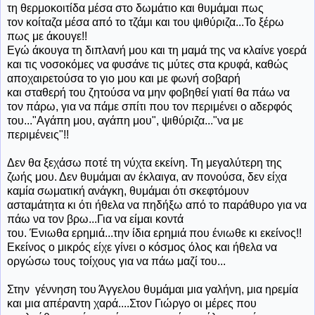
τη θερμοκοιτίδα μέσα στο δωμάτιο και θυμάμαι πως
τον κοίταζα μέσα από το τζάμι και του ψιθύριζα...Το ξέρω
πως με άκουγε!!
Εγώ άκουγα τη διπλανή μου και τη μαμά της να κλαίνε γοερά
και τις νοσοκόμες να φυσάνε τις μύτες στα κρυφά, καθώς
αποχαιρετούσα το γιο μου και με φωνή σοβαρή
και σταθερή του ζητούσα να μην φοβηθεί γιατί θα πάω να
τον πάρω, για να πάμε σπίτι που τον περιμένει ο αδερφός
του..."Αγάπη μου, αγάπη μου", ψιθύριζα..."να με
περιμένεις"!!
Δεν θα ξεχάσω ποτέ τη νύχτα εκείνη. Τη μεγαλύτερη της
ζωής μου. Δεν θυμάμαι αν έκλαιγα, αν πονούσα, δεν είχα
καμία σωματική ανάγκη, θυμάμαι ότι σκεφτόμουν
ασταμάτητα κι ότι ήθελα να πηδήξω από το παράθυρο για να
πάω να τον βρω...Για να είμαι κοντά
του. Ένιωθα ερημιά...την ίδια ερημιά που ένιωθε κι εκείνος!!
Εκείνος ο μικρός είχε γίνει ο κόσμος όλος και ήθελα να
οργώσω τους τοίχους για να πάω μαζί του...
Στην γέννηση του Άγγελου θυμάμαι μια γαλήνη, μια ηρεμία
και μια απέραντη χαρά....Στον Γιώργο οι μέρες που