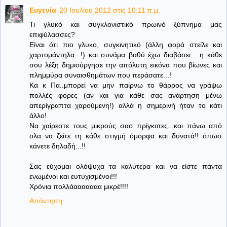
Ευγενία
20 Ιουλίου 2012 στις 10:11 π.μ.
Τι γλυκό και συγκλονιστικό πρωινό ξύπνημα μας
επιφύλασσες?
Είναι ότι πιο γλυκο, συγκινητικό (άλλη φορά στείλε και
χαρτομάντηλα...!) και συνάμα βαθύ έχω διαβάσει... η κάθε
σου λέξη δημιούργησε την απόλυτη εικόνα που βίωνες και
πλημμύρα συναισθημάτων που περάσατε...!
Κα κ Πα..μπορεί να μην παίρνω το θάρρος να γράψω
πολλές φορες (αν και για κάθε σας ανάρτηση μένω
απερίγραπτα χαρούμενη!) αλλά η σημερινή ήταν το κάτι
άλλο!
Να χαίρεστε τους μικρούς σασ πρίγκιπες...και πάνω από
ολα να ζείτε τη κάθε στιγμή όμορφα και δυνατά!! όπωσ
κάνετε δηλαδή...!!
Σας εύχομαι ολόψυχα τα καλύτερα και να είστε πάντα
ενωμένοι και ευτυχισμένοι!!!
Χρόνια πολλάααααααα μικρέ!!!!
Απάντηση