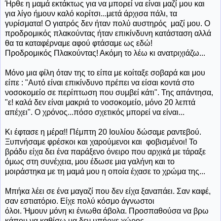
Ήρθε
η μαμά εκτάκτως για να μπορεί να είναι μαζί μου και
για λίγο ήμουν καλό κορίτσι...μετά άρχισα πάλι, τα
γυρίσματα! Ο γιατρός δεν ήταν πολύ αυστηρός μαζί μου. Ο
προδρομικός πλακούντας ήταν επικίνδυνη κατάσταση αλλά
θα τα καταφέρναμε αφού φτάσαμε ως εδώ!
Προδρομικός Πλακούντας! Ακόμη το λέω κι ανατριχιάζω...
Μόνο μια φίλη όταν της το είπα με κοίταξε σοβαρά και μου
είπε : "Αυτό είναι επικίνδυνο πρέπει να είσαι κοντά στο
νοσοκομείο σε περίπτωση που συμβεί κάτι". Της απάντησα,
"ε! καλά δεν είναι μακριά το νοσοκομείο, μόνο 20 λεπτά
απέχει". Ο χρόνος...πόσο σχετικός μπορεί να είναι...
Κι έφτασε η μέρα!! Πέμπτη 20 Ιουλίου δώσαμε ραντεβού.
Ξυπνήσαμε φρέσκοι και χαρούμενοι και φοβισμένοι! Το
βράδυ είχα δει ένα παράξενο όνειρο που αρχικά με τάραξε
όμως στη συνέχεια, μου έδωσε μια γαλήνη και το
μοιράστηκα με τη μαμά μου η οποία έχασε το χρώμα της...
Μπήκα λέει σε ένα μαγαζί που δεν είχα ξαναπάει. Σαν καφέ,
σαν εστιατόριο. Είχε πολύ κόσμο άγνωστοι
όλοι. Ήμουν μόνη κι ένιωθα άβολα. Προσπαθούσα να βρω
κάπου να καθίσω μα δεν υπήρχε χώρος