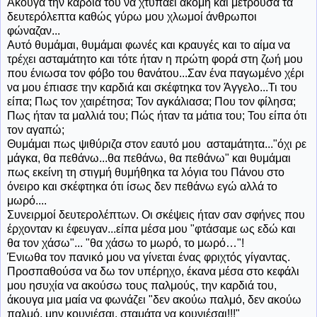
Άκουγα
την καρδιά του να χτυπάει ακόμη και μετρούσα τα
δευτερόλεπτα καθώς γύρω μου χλωμοί άνθρωποι
φώναζαν...
Αυτό θυμάμαι, θυμάμαι φωνές και κραυγές και το αίμα να
τρέχει ασταμάτητο και τότε ήταν η πρώτη φορά στη ζωή μου
που ένιωσα τον φόβο του θανάτου...Σαν ένα παγωμένο χέρι
να μου έπιασε την καρδιά και σκέφτηκα τον Άγγελο...Τι του
είπα; Πως τον χαιρέτησα; Τον αγκάλιασα; Που τον φίλησα;
Πως ήταν τα μαλλιά του; Πώς ήταν τα μάτια του; Του είπα ότι
τον αγαπώ;
Θυμάμαι πως ψιθύριζα στον εαυτό μου ασταμάτητα..."όχι ρε
μάγκα, θα πεθάνω...θα πεθάνω, θα πεθάνω" και θυμάμαι
πως εκείνη τη στιγμή θυμήθηκα τα λόγια του Πάνου στο
όνειρο και σκέφτηκα ότι ίσως δεν πεθάνω εγώ αλλά το
μωρό....
Συνειρμοί δευτερολέπτων. Οι σκέψεις ήταν σαν σφήνες που
έρχονταν κι έφευγαν...είπα μέσα μου "φτάσαμε ως εδώ και
θα τον χάσω"... "θα χάσω το μωρό, το μωρό…"!
Ένιωθα
τον πανικό μου να γίνεται ένας φριχτός γίγαντας.
Προσπαθούσα να δω τον υπέρηχο, έκανα μέσα στο κεφάλι
μου ησυχία να ακούσω τους παλμούς, την καρδιά του,
άκουγα μια μαία να φωνάζει "δεν ακούω παλμό, δεν ακούω
παλμό, μην κουνιέσαι, σταμάτα να κουνιέσαι!!!"