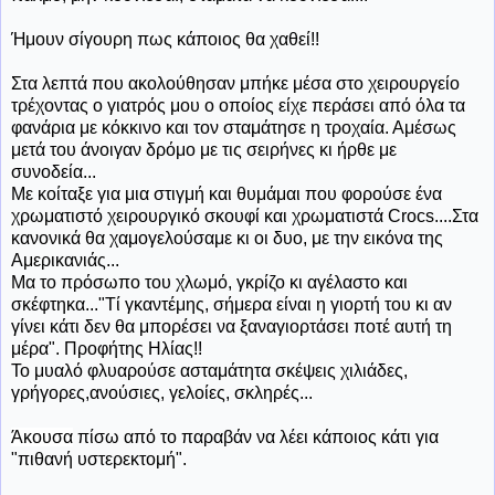
Ήμουν σίγουρη πως κάποιος θα χαθεί!!
Στα λεπτά που ακολούθησαν μπήκε μέσα στο χειρουργείο
τρέχοντας ο γιατρός μου ο οποίος είχε περάσει από όλα τα
φανάρια με κόκκινο και τον σταμάτησε η τροχαία. Αμέσως
μετά του άνοιγαν δρόμο με τις σειρήνες κι ήρθε με
συνοδεία...
Με κοίταξε για μια στιγμή και θυμάμαι που φορούσε ένα
χρωματιστό χειρουργικό σκουφί και χρωματιστά Crocs....Στα
κανονικά θα χαμογελούσαμε κι οι δυο, με την εικόνα της
Αμερικανιάς...
Μα το πρόσωπο του χλωμό, γκρίζο κι αγέλαστο και
σκέφτηκα..."Τί γκαντέμης, σήμερα είναι η γιορτή του κι αν
γίνει κάτι δεν θα μπορέσει να ξαναγιορτάσει ποτέ αυτή τη
μέρα". Προφήτης Ηλίας!!
Το μυαλό φλυαρούσε ασταμάτητα σκέψεις χιλιάδες,
γρήγορες,ανούσιες, γελοίες, σκληρές...
Άκουσα
πίσω από το παραβάν να λέει κάποιος κάτι για
"πιθανή υστερεκτομή".