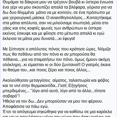
Θυμάμαι τα δάκρυα μου να τρέχουν βουβά κι ύστερα ένιωσα
ένα χέρι να μου σκουπίζει απαλά τα βλέφαρα, γύρισα για να
δω δυο θλιμμένα μάτια να με κοιτούν, σε ένα πρόσωπο με
μια χειρουργική μάσκα. Ο αναισθησιολόγος....Κοιταχτήκαμε
στα μάτια απόλυτα, σαν να μιλούσαμε σιωπηλά, μέσα στο
χάος και στις κοφτές φωνές των ανθρώπων κι ύστερα
εκείνος έσκυψε και με φίλησε στο μέτωπο απαλά κι εγώ
έκλεισα τα μάτια μου δυνατά....κι έφυγα!
Με ξύπνησε ο απόλυτος πόνος που κράτησε ώρες. Νόμιζα
πως θα πεθάνω από τον πόνο κι αν μπορούσα θα
πέθαινα....για να σταματήσω τον πόνο, όμως ήμουν ακόμη
ολόκληρη...κι είμασταν κι οι δύο ζωντανοί!! Ο γιατρός έκανε
το θαύμα του...και ποιος ξέρει και ποιος άλλος...
Ακολούθησαν μεταγγίσεις αίματος, ταλαιπωρία και φόβος
και το νινί στην θερμοκοιτίδα...Γιατί; Εξηγήσεις
μπερδεμένες... "λίγο από αυτό, λίγο από το άλλο...τίποτε
σοβαρό"!
Ήθελα να τον δω...Δεν μπορούσαν να μου τον φέρουν.
Αποφάσισα να πάω εγώ.
Έτσι
το απόγευμα σηκώθηκα για να καθίσω σε μια καρέκλα
και να με τσουλήσουν μέχρι τον χώρο που ήταν εκείνος και