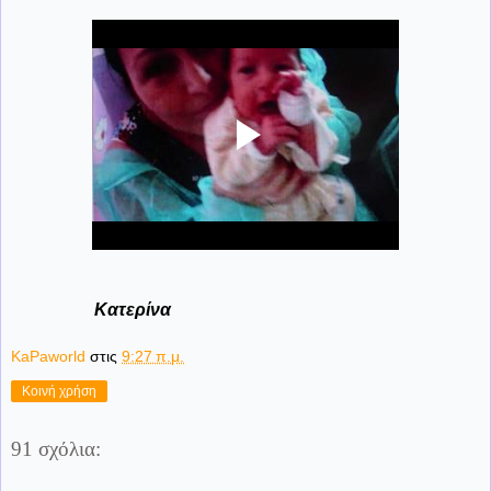
Κατερίνα
KaPaworld
στις
9:27 π.μ.
Κοινή χρήση
91 σχόλια: