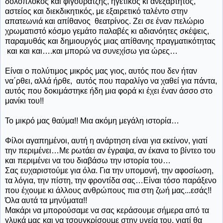
δολοπλόκος και φιγουρατζής, ηγετικός κι ανεξάρτητος,
αστείος και διεκδικητικός, με εξαιρετικό ταλέντο στην
απατεωνιά και απίθανος θεατρίνος. Ζει σε έναν πελώριο
χρωματιστό κόσμο γεμάτο παλαβές κι αδιανόητες σκέψεις,
παραμυθάς και δημιουργός μιας απίθανης πραγματικότητας
και και και….και μπορώ να συνεχίσω για ώρες…
Είναι ο πολύτιμος μικρός μας γιος, αυτός που δεν ήταν
να΄ρθει, αλλά ήρθε, αυτός που παραλίγο να χαθεί για πάντα,
αυτός που δοκιμάστηκε ήδη μια φορά κι έχει έναν άσσο στο
μανίκι του!!
Το μικρό μας θαύμα!! Μια ακόμη μεγάλη ιστορία…
Φίλοι αγαπημένοι, αυτή η ανάρτηση είναι για εκείνον, γιατί
την περιμένει…Με ρωτάει αν έγραψα, αν έκανα το βίντεο του
και περιμένει να του διαβάσω την ιστορία του…
Σας ευχαριστούμε για όλα. Για την υπομονή, την αφοσίωση,
τα λόγια, την πίστη, την φροντίδα σας…Είναι τόσο παράξενο
που έχουμε κι άλλους ανθρώπους πια στη ζωή μας...εσάς!!
Όλα αυτά τα μηνύματα!!
Μακάρι να μπορούσαμε να σας κεράσουμε σήμερα από τα
γλυκά μας και να τσουγκρίσουμε στην υγεία του, γιατί θα