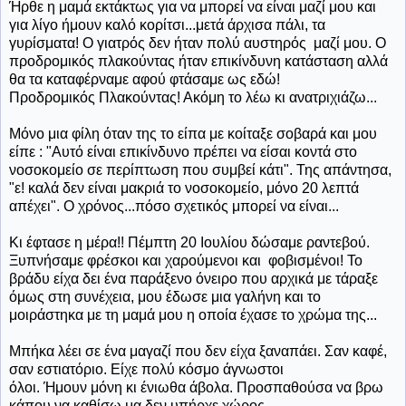
Ήρθε
η μαμά εκτάκτως για να μπορεί να είναι μαζί μου και
για λίγο ήμουν καλό κορίτσι...μετά άρχισα πάλι, τα
γυρίσματα! Ο γιατρός δεν ήταν πολύ αυστηρός μαζί μου. Ο
προδρομικός πλακούντας ήταν επικίνδυνη κατάσταση αλλά
θα τα καταφέρναμε αφού φτάσαμε ως εδώ!
Προδρομικός Πλακούντας! Ακόμη το λέω κι ανατριχιάζω...
Μόνο μια φίλη όταν της το είπα με κοίταξε σοβαρά και μου
είπε : "Αυτό είναι επικίνδυνο πρέπει να είσαι κοντά στο
νοσοκομείο σε περίπτωση που συμβεί κάτι". Της απάντησα,
"ε! καλά δεν είναι μακριά το νοσοκομείο, μόνο 20 λεπτά
απέχει". Ο χρόνος...πόσο σχετικός μπορεί να είναι...
Κι έφτασε η μέρα!! Πέμπτη 20 Ιουλίου δώσαμε ραντεβού.
Ξυπνήσαμε φρέσκοι και χαρούμενοι και φοβισμένοι! Το
βράδυ είχα δει ένα παράξενο όνειρο που αρχικά με τάραξε
όμως στη συνέχεια, μου έδωσε μια γαλήνη και το
μοιράστηκα με τη μαμά μου η οποία έχασε το χρώμα της...
Μπήκα λέει σε ένα μαγαζί που δεν είχα ξαναπάει. Σαν καφέ,
σαν εστιατόριο. Είχε πολύ κόσμο άγνωστοι
όλοι. Ήμουν μόνη κι ένιωθα άβολα. Προσπαθούσα να βρω
κάπου να καθίσω μα δεν υπήρχε χώρος