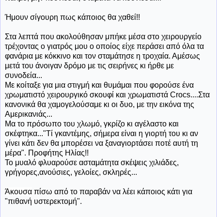
Ήμουν σίγουρη πως κάποιος θα χαθεί!!
Στα λεπτά που ακολούθησαν μπήκε μέσα στο χειρουργείο
τρέχοντας ο γιατρός μου ο οποίος είχε περάσει από όλα τα
φανάρια με κόκκινο και τον σταμάτησε η τροχαία. Αμέσως
μετά του άνοιγαν δρόμο με τις σειρήνες κι ήρθε με
συνοδεία...
Με κοίταξε για μια στιγμή και θυμάμαι που φορούσε ένα
χρωματιστό χειρουργικό σκουφί και χρωματιστά Crocs....Στα
κανονικά θα χαμογελούσαμε κι οι δυο, με την εικόνα της
Αμερικανιάς...
Μα το πρόσωπο του χλωμό, γκρίζο κι αγέλαστο και
σκέφτηκα..."Τί γκαντέμης, σήμερα είναι η γιορτή του κι αν
γίνει κάτι δεν θα μπορέσει να ξαναγιορτάσει ποτέ αυτή τη
μέρα". Προφήτης Ηλίας!!
Το μυαλό φλυαρούσε ασταμάτητα σκέψεις χιλιάδες,
γρήγορες,ανούσιες, γελοίες, σκληρές...
Άκουσα
πίσω από το παραβάν να λέει κάποιος κάτι για
"πιθανή υστερεκτομή".