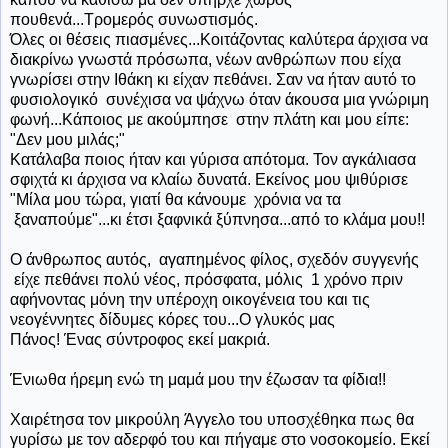
πουθενά...Τρομερός συνωστισμός.
Όλες οι θέσεις πιασμένες...Κοιτάζοντας καλύτερα άρχισα να
διακρίνω γνωστά πρόσωπα, νέων ανθρώπων που είχα
γνωρίσει στην Ιθάκη κι είχαν πεθάνει. Σαν να ήταν αυτό το
φυσιολογικό συνέχισα να ψάχνω όταν άκουσα μια γνώριμη
φωνή...Κάποιος με ακούμπησε στην πλάτη και μου είπε:
"Δεν μου μιλάς;"
Κατάλαβα ποιος ήταν και γύρισα απότομα. Τον αγκάλιασα
σφιχτά κι άρχισα να κλαίω δυνατά. Εκείνος μου ψιθύρισε
"Μίλα μου τώρα, γιατί θα κάνουμε χρόνια να τα
ξαναπούμε"...κι έτσι ξαφνικά ξύπνησα...από το κλάμα μου!!
Ο άνθρωπος αυτός, αγαπημένος φίλος, σχεδόν συγγενής
είχε πεθάνει πολύ νέος, πρόσφατα, μόλις 1 χρόνο πριν
αφήνοντας μόνη την υπέροχη οικογένεια του και τις
νεογέννητες δίδυμες κόρες του...Ο γλυκός μας
Πάνος! Ένας σύντροφος εκεί μακριά.
Ένιωθα
ήρεμη ενώ τη μαμά μου την έζωσαν τα φίδια!!
Χαιρέτησα τον μικρούλη Άγγελο του υποσχέθηκα πως θα
γυρίσω με τον αδερφό του και πήγαμε στο νοσοκομείο. Εκεί