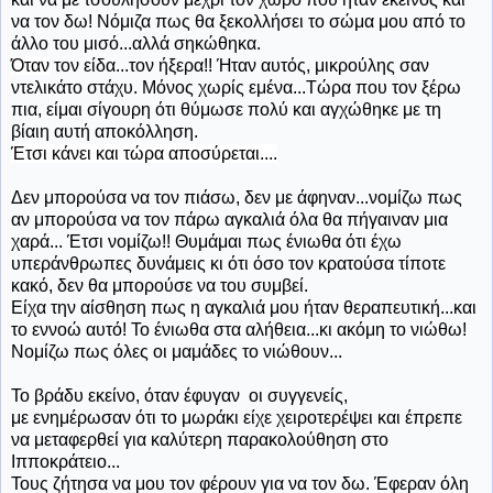
να τον δω! Νόμιζα πως θα ξεκολλήσει το σώμα μου από το
άλλο του μισό...αλλά σηκώθηκα.
Όταν
τον είδα...τον ήξερα!! Ήταν αυτός, μικρούλης σαν
ντελικάτο στάχυ. Μόνος χωρίς εμένα...Τώρα που τον ξέρω
πια, είμαι σίγουρη ότι θύμωσε πολύ και αγχώθηκε με τη
βίαιη αυτή αποκόλληση.
Έτσι κάνει και τώρα αποσύρεται....
Δεν μπορούσα να τον πιάσω, δεν με άφηναν...νομίζω πως
αν μπορούσα να τον πάρω αγκαλιά όλα θα πήγαιναν μια
χαρά... Έτσι νομίζω!! Θυμάμαι πως ένιωθα ότι έχω
υπεράνθρωπες δυνάμεις κι ότι όσο τον κρατούσα τίποτε
κακό, δεν θα μπορούσε να του συμβεί.
Είχα την αίσθηση πως η αγκαλιά μου ήταν θεραπευτική...και
το εννοώ αυτό! Το ένιωθα στα αλήθεια...κι ακόμη το νιώθω!
Νομίζω πως όλες οι μαμάδες το νιώθουν...
Το βράδυ εκείνο, όταν έφυγαν οι συγγενείς,
με ενημέρωσαν ότι το μωράκι είχε χειροτερέψει και έπρεπε
να μεταφερθεί για καλύτερη παρακολούθηση στο
Ιπποκράτειο...
Τους ζήτησα να μου τον φέρουν για να τον δω. Έφεραν όλη