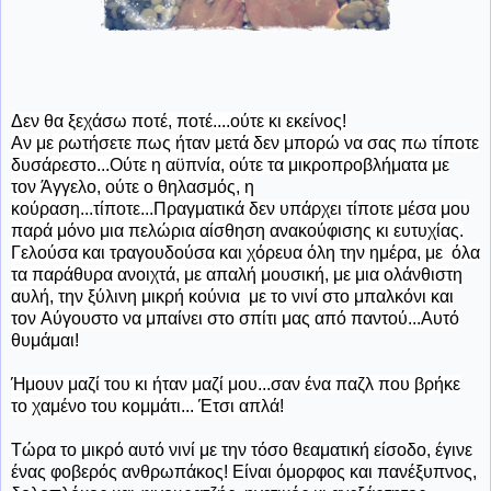
Δεν θα ξεχάσω ποτέ, ποτέ....ούτε κι εκείνος!
Αν με ρωτήσετε πως ήταν μετά δεν μπορώ να σας πω τίποτε
δυσάρεστο...Ούτε η αϋπνία, ούτε τα μικροπροβλήματα με
τον Άγγελο, ούτε ο θηλασμός, η
κούραση...τίποτε...Πραγματικά δεν υπάρχει τίποτε μέσα μου
παρά μόνο μια πελώρια αίσθηση ανακούφισης κι ευτυχίας.
Γελούσα και τραγουδούσα και χόρευα όλη την ημέρα, με όλα
τα παράθυρα ανοιχτά, με απαλή μουσική, με μια ολάνθιστη
αυλή, την ξύλινη μικρή κούνια με το νινί στο μπαλκόνι και
τον Αύγουστο να μπαίνει στο σπίτι μας από παντού...Αυτό
θυμάμαι!
Ήμουν μαζί του κι ήταν μαζί μου...σαν ένα παζλ που βρήκε
το χαμένο του κομμάτι... Έτσι απλά!
Τώρα το μικρό αυτό νινί με την τόσο θεαματική είσοδο, έγινε
ένας φοβερός ανθρωπάκος! Είναι όμορφος και πανέξυπνος,