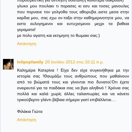
γλυκο μου πουλακι τι περασες κι εσυ και τοσες μανουλες
που περνανε τον γολγοθα τους αθορυβα..ειστε μεσα στην
καρδια μου, σας εχω εν-ταξει στην καθημερινοτητα μου, να
ειστε ευλογημενοι και ευτυχισμενοι μεχρι τα βαθεια
γεραματα!
με πολυ αγαπη και εκτιμηση το θωμακι σας:)
Απάντηση
lolipopfamily
20 Ιουλίου 2012 στις 10:11 π.μ.
Καλημέρα Κατερίνα ! Είχα δεν είχα συγκινήθηκα με την
ιστορία σας !Θαυμάζω τους ανθρώπους που μαθαίνουν
από τα βιώματά τους και γίνονται πιο δυνατοί.Ότι έχετε
ονειρευτεί για τα παιδάκια σας να βγει αληθινό ! Χρόνια σας
πολλά και καλά χωρίς άλλες ταλαιπωρίες και να κάνετε
τρικούβερτο γλέντι βέβαια σήμερα γιατί επιβάλλεται....
Φιλάκια Γιώτα
Απάντηση