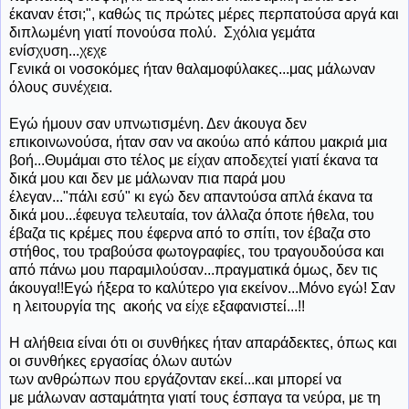
έκαναν έτσι;", καθώς τις πρώτες μέρες περπατούσα αργά και
διπλωμένη γιατί πονούσα πολύ. Σχόλια γεμάτα
ενίσχυση...χεχε
Γενικά οι νοσοκόμες ήταν θαλαμοφύλακες...μας μάλωναν
όλους συνέχεια.
Εγώ ήμουν σαν υπνωτισμένη. Δεν άκουγα δεν
επικοινωνούσα, ήταν σαν να ακούω από κάπου μακριά μια
βοή...Θυμάμαι στο τέλος με είχαν αποδεχτεί γιατί έκανα τα
δικά μου και δεν με μάλωναν πια παρά μου
έλεγαν..."πάλι εσύ" κι εγώ δεν απαντούσα απλά έκανα τα
δικά μου...έφευγα τελευταία, τον άλλαζα όποτε ήθελα, του
έβαζα τις κρέμες που έφερνα από το σπίτι, τον έβαζα στο
στήθος, του τραβούσα φωτογραφίες, του τραγουδούσα και
από πάνω μου παραμιλούσαν...πραγματικά όμως, δεν τις
άκουγα!!Εγώ ήξερα το καλύτερο για εκείνον...Μόνο εγώ! Σαν
η λειτουργία της
ακοής
να είχε εξαφανιστεί...!!
Η αλήθεια είναι ότι οι συνθήκες ήταν απαράδεκτες, όπως και
οι συνθήκες εργασίας όλων αυτών
των ανθρώπων που εργάζονταν εκεί...και μπορεί να
με μάλωναν ασταμάτητα γιατί τους έσπαγα τα νεύρα, με τη