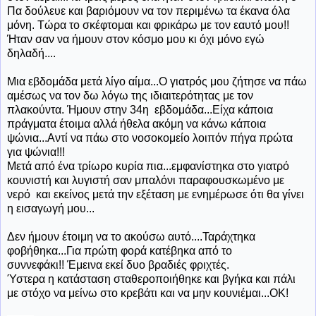
Πα δούλευε και βαριόμουν να τον περιμένω τα έκανα όλα
μόνη. Τώρα το σκέφτομαι και φρικάρω με τον εαυτό μου!!
Ήταν σαν να ήμουν στον κόσμο μου κι όχι μόνο εγώ
δηλαδή....
Μια εβδομάδα μετά λίγο αίμα...Ο γιατρός μου ζήτησε να πάω
αμέσως να τον δω λόγω της ιδιαιτερότητας με τον
πλακούντα. Ήμουν στην 34η εβδομάδα...Είχα κάποια
πράγματα έτοιμα αλλά ήθελα ακόμη να κάνω κάποια
ψώνια...Αντί να πάω στο νοσοκομείο λοιπόν πήγα πρώτα
για ψώνια!!!
Μετά από ένα τρίωρο κυρία πια...εμφανίστηκα στο γιατρό
κουνιστή και λυγιστή σαν μπαλόνι παραφουσκωμένο με
νερό και εκείνος μετά την εξέταση με ενημέρωσε ότι θα γίνει
η εισαγωγή μου...
Δεν ήμουν έτοιμη να το ακούσω αυτό....Ταράχτηκα
φοβήθηκα...Για πρώτη φορά κατέβηκα από το
συννεφάκι!! Έμεινα εκεί δυο βραδιές φριχτές.
Ύστερα η κατάσταση σταθεροποιήθηκε και βγήκα και πάλι
με στόχο να μείνω στο κρεβάτι και να μην κουνιέμαι...ΟΚ!