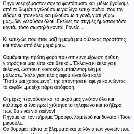
Πηγαινοερχόμασταν σαν τα φαντάσματα και μόλις βγαίναμε
από το δωμάτιο γελούσαμε για λίγο ευτυχισμένοι που τον
είδαμε κι ήταν καλά και μιλούσαμε σιγανά, γιατί γύρω
μας...δεν γελούσαν όλοι!! Εκείνες τις στιγμές ήμασταν τόσο
κοντά...τόσο σιωπηλά κοντά!! Γονείς...
Κι ευτυχώς που ήταν μαζί η μαμά μου φύλακας προστάτης
και πάνω από όλα μαμά μου...
Θυμάμαι την πρώτη φορά που στην ενημέρωση ήρθε η
γιατρός και μας είπε κάτι θετικό... Έκλαιγα κι έκλαιγα κι
έκλαιγα, ώσπου η νοσοκόμα μπαϊλντισμένη με
μάλωσε..."καλά γιατι κλαις αφού είναι όλα καλά!"
"Γιατί είμαι χαρούμενη", της απάντησα κι έφυγε κουνώντας
το κεφάλι...με είχε πάρει απόφαση.
Οι μέρες περνούσαν και το μικρό μας γινόταν όλο και
καλύτερα κ
ι ένα πρωί χτύπησε το τηλέφωνο και το ήξερα
πως θα είναι για εκείνον!
Πήγαμε και τον πήραμε. Όμορφο, λαμπερό και δυνατό!! Τόσο
μικρούλι...
Θα θυμάμαι πάντα τα βλέμματα και τα λόγια των γονιών που