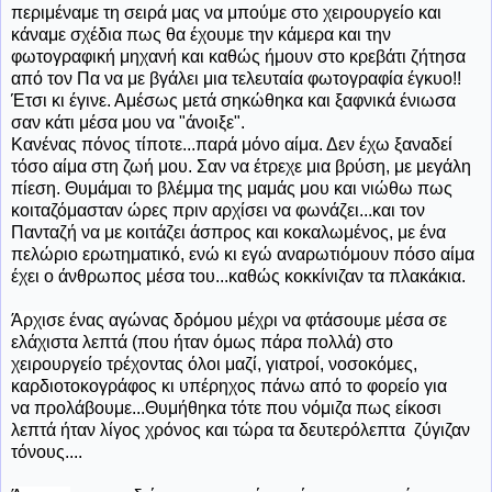
περιμέναμε τη σειρά μας να μπούμε στο χειρουργείο και
κάναμε σχέδια πως θα έχουμε την κάμερα και την
φωτογραφική μηχανή και καθώς ήμουν στο κρεβάτι ζήτησα
από τον Πα να με βγάλει μια τελευταία φωτογραφία έγκυο!!
Έτσι κι έγινε. Αμέσως μετά σηκώθηκα και ξαφνικά ένιωσα
σαν κάτι μέσα μου να "άνοιξε".
Κανένας πόνος τίποτε...παρά μόνο αίμα. Δεν έχω ξαναδεί
τόσο αίμα στη ζωή μου. Σαν να έτρεχε μια βρύση, με μεγάλη
πίεση. Θυμάμαι το βλέμμα της μαμάς μου και νιώθω πως
κοιταζόμασταν ώρες πριν αρχίσει να φωνάζει...και τον
Πανταζή να με κοιτάζει άσπρος και κοκαλωμένος, με ένα
πελώριο ερωτηματικό, ενώ κι εγώ αναρωτιόμουν πόσο αίμα
έχει ο άνθρωπος μέσα του...καθώς κοκκίνιζαν τα πλακάκια.
Άρχισε
ένας αγώνας δρόμου μέχρι να φτάσουμε μέσα σε
ελάχιστα λεπτά (που ήταν όμως πάρα πολλά) στο
χειρουργείο τρέχοντας όλοι μαζί, γιατροί, νοσοκόμες,
καρδιοτοκογράφος κι υπέρηχος πάνω από το φορείο για
να προλάβουμε...Θυμήθηκα τότε που νόμιζα πως είκοσι
λεπτά ήταν λίγος χρόνος και τώρα τα δευτερόλεπτα ζύγιζαν
τόνους....