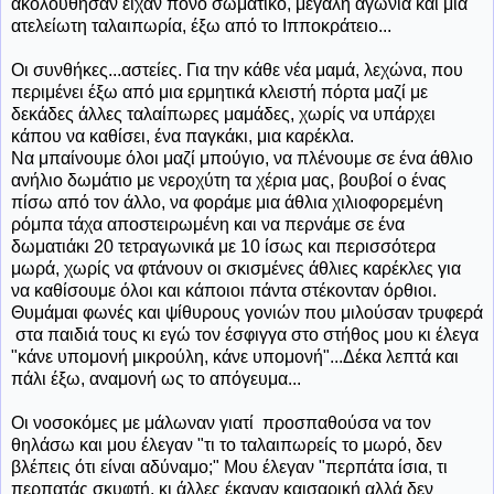
ακολούθησαν είχαν πόνο σωματικό, μεγάλη αγωνία και μια
ατελείωτη ταλαιπωρία, έξω από το Ιπποκράτειο...
Οι συνθήκες...αστείες. Για την κάθε νέα μαμά, λεχώνα, που
περιμένει έξω από μια ερμητικά κλειστή πόρτα μαζί με
δεκάδες άλλες ταλαίπωρες μαμάδες, χωρίς να υπάρχει
κάπου να καθίσει, ένα παγκάκι, μια καρέκλα.
Να μπαίνουμε όλοι μαζί μπούγιο, να πλένουμε σε ένα άθλιο
ανήλιο δωμάτιο με νεροχύτη τα χέρια μας, βουβοί ο ένας
πίσω από τον άλλο, να φοράμε μια άθλια χιλιοφορεμένη
ρόμπα τάχα αποστειρωμένη και να περνάμε σε ένα
δωματιάκι 20 τετραγωνικά με 10 ίσως και περισσότερα
μωρά, χωρίς να φτάνουν οι σκισμένες άθλιες καρέκλες για
να καθίσουμε όλοι και κάποιοι πάντα στέκονταν όρθιοι.
Θυμάμαι φωνές και ψίθυρους γονιών που μιλούσαν τρυφερά
στα παιδιά τους κι εγώ τον έσφιγγα στο στήθος μου κι έλεγα
"κάνε υπομονή μικρούλη, κάνε υπομονή"...Δέκα λεπτά και
πάλι έξω, αναμονή ως το απόγευμα...
Οι νοσοκόμες με μάλωναν γιατί προσπαθούσα να τον
θηλάσω και μου έλεγαν "τι το ταλαιπωρείς το μωρό, δεν
βλέπεις ότι είναι αδύναμο;" Μου έλεγαν "περπάτα ίσια, τι
περπατάς σκυφτή, κι άλλες έκαναν καισαρική αλλά δεν