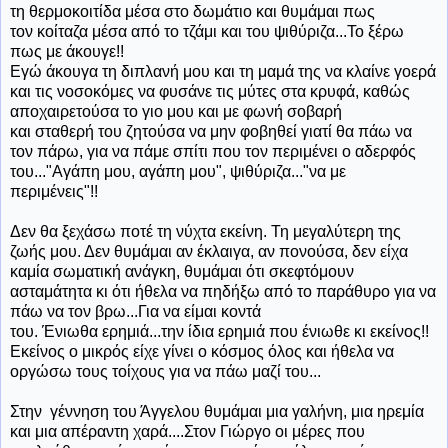
τη θερμοκοιτίδα μέσα στο δωμάτιο και θυμάμαι πως
τον κοίταζα μέσα από το τζάμι και του ψιθύριζα...Το ξέρω
πως με άκουγε!!
Εγώ άκουγα τη διπλανή μου και τη μαμά της να κλαίνε γοερά
και τις νοσοκόμες να φυσάνε τις μύτες στα κρυφά, καθώς
αποχαιρετούσα το γιο μου και με φωνή σοβαρή
και σταθερή του ζητούσα να μην φοβηθεί γιατί θα πάω να
τον πάρω, για να πάμε σπίτι που τον περιμένει ο αδερφός
του..."Αγάπη μου, αγάπη μου", ψιθύριζα..."να με
περιμένεις"!!
Δεν θα ξεχάσω ποτέ τη νύχτα εκείνη. Τη μεγαλύτερη της
ζωής μου. Δεν θυμάμαι αν έκλαιγα, αν πονούσα, δεν είχα
καμία σωματική ανάγκη, θυμάμαι ότι σκεφτόμουν
ασταμάτητα κι ότι ήθελα να πηδήξω από το παράθυρο για να
πάω να τον βρω...Για να είμαι κοντά
του. Ένιωθα ερημιά...την ίδια ερημιά που ένιωθε κι εκείνος!!
Εκείνος ο μικρός είχε γίνει ο κόσμος όλος και ήθελα να
οργώσω τους τοίχους για να πάω μαζί του...
Στην γέννηση του Άγγελου θυμάμαι μια γαλήνη, μια ηρεμία
και μια απέραντη χαρά....Στον Γιώργο οι μέρες που