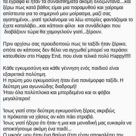
τα έγραφα κι ήταν τα συναισθήματα ακόμη ολοζώντανα....και
ξέρω πως κατά βάθος είμαι μια παραμυθού και χαίρομαι
απίστευτα για το σημερινό μου μοίρασμα, μαζί σας
αγαπημένοι...γιατί τρελαίνομαι να λέω ιστορίες φαντάζομαι το
έχετε καταλάβει...και κάποιοι φίλοι και συνάδελφοι που
διαβάζουν τώρα θα χαμογελούν γιατί...ξέρουν.
Πριν αρχίσω σας προειδοποιώ πως το ταξίδι ήταν ζόρικο,
οπότε αν κάποιος δεν θέλει να αγχωθεί μπορεί να περάσει
κατευθείαν στο Happy End, που είναι τελικά πολύ Happy!!!!!
Κάθε εγκυμοσύνη και κάθε γέννηση ενός παιδιού είναι
εξαιρετικά πολύτιμη.
Η πρώτη μου εγκυμοσύνη ήταν ένα πανέμορφο ταξίδι. Η
δεύτερη μια αγωνιώδης διαδρομή!
Ήταν
όλα πολύπλοκα και μπερδεμένα και οι φόβοι
μεγαλύτεροι!
Ίσως γιατί στην δεύτερη εγκυμοσύνη ξέρεις ακριβώς
τι πρόκειται να χάσεις αν κάτι πάει στραβά.
Ίσως γιατί ήξερα ότι ήταν η μια και μοναδική μας ευκαιρία να
αποκτήσουμε ακόμη ένα παιδί...
Ο μικρός μου ήταν ένα θαύμα (έτσι είχαν αποκαλέσει την