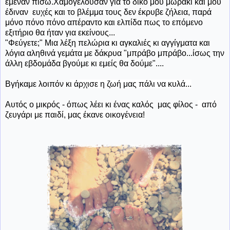
έμεναν πίσω.Χαμογελούσαν για το δικό μου μωράκι και μου
έδιναν ευχές και το βλέμμα τους δεν έκρυβε ζήλεια, παρά
μόνο πόνο πόνο απέραντο και ελπίδα πως το επόμενο
εξιτήριο θα ήταν για εκείνους...
"Φεύγετε;" Μια λέξη πελώρια κι αγκαλιές κι αγγίγματα και
λόγια αληθινά γεμάτα με δάκρυα "μπράβο μπράβο...ίσως την
άλλη εβδομάδα βγούμε κι εμείς θα δούμε"....
Βγήκαμε λοιπόν κ
ι άρχισε η ζωή μας πάλι να κυλά...
Αυτός ο μικρός - όπως λέει κι ένας καλός μας φίλος -
από
ζευγάρι με παιδί, μας έκανε οικογένεια!