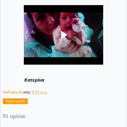
Κατερίνα
KaPaworld
στις
9:27 π.μ.
Κοινή χρήση
91 σχόλια: