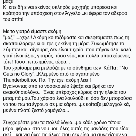
μας!!!
Κι επειδή είναι εκείνος σκληρός μαχητής μπόρεσα και
κράτησα την υπόσχεση στον Άγγελο...κι έφερα τον αδερφό
του σπίτι!
Με
το γιατρό είμαστε ακόμη
"μαζί"....χεχε!! Ακόμη κοιταζόμαστε και σκεφτόμαστε πως τη
σκαπουλάραμε κι οι τρεις εκείνη τη μέρα. Συνωμότησε το
Σύμπαν και σίγουρα, δεν είναι τυχαίο που πήγαν όλα καλά,
γιατί είναι άξιος γιατρός, τόσο νέος και πολλά υποσχόμενος
τότε! Τόσο πετυχημένος τώρα...
Του χαρίσαμε μια μπλούζα με το σύνθημα των ΚάΠα : "No
Guts no Glory"...Κλεμμένο από το αγαπημένο
Thunderbolt,του Πα. Την έχει ακόμη λέει!!
Βγαίνοντας
από το νοσοκομείο έψαξα και βρήκα τον
αναισθησιολόγο... Ένας υπέροχος κύριος στην ηλικία του
μπαμπά μου.Του χάρισα ένα λουλούδι κι όσα δεν μπορούσα
να του πω τα έγραψα σε μια κάρτα...με κοίταξε μελαγχολικά,
με ένα πλατύ ζεστό χαμόγελο...
Συγχωρέστε μου τα πολλά λόγια...μα
κάθε χρόνο τέτοια
μέρα, φέρνω στο νου μου όλες αυτές τις μανάδες που είδα
εκεί... και για όλες τις άλλες που δεν είδα μα συνεχίζουν να