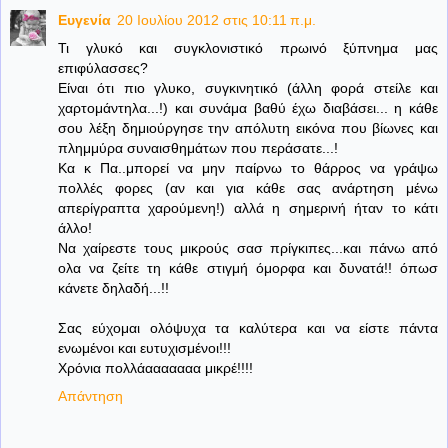
Ευγενία
20 Ιουλίου 2012 στις 10:11 π.μ.
Τι γλυκό και συγκλονιστικό πρωινό ξύπνημα μας
επιφύλασσες?
Είναι ότι πιο γλυκο, συγκινητικό (άλλη φορά στείλε και
χαρτομάντηλα...!) και συνάμα βαθύ έχω διαβάσει... η κάθε
σου λέξη δημιούργησε την απόλυτη εικόνα που βίωνες και
πλημμύρα συναισθημάτων που περάσατε...!
Κα κ Πα..μπορεί να μην παίρνω το θάρρος να γράψω
πολλές φορες (αν και για κάθε σας ανάρτηση μένω
απερίγραπτα χαρούμενη!) αλλά η σημερινή ήταν το κάτι
άλλο!
Να χαίρεστε τους μικρούς σασ πρίγκιπες...και πάνω από
ολα να ζείτε τη κάθε στιγμή όμορφα και δυνατά!! όπωσ
κάνετε δηλαδή...!!
Σας εύχομαι ολόψυχα τα καλύτερα και να είστε πάντα
ενωμένοι και ευτυχισμένοι!!!
Χρόνια πολλάααααααα μικρέ!!!!
Απάντηση