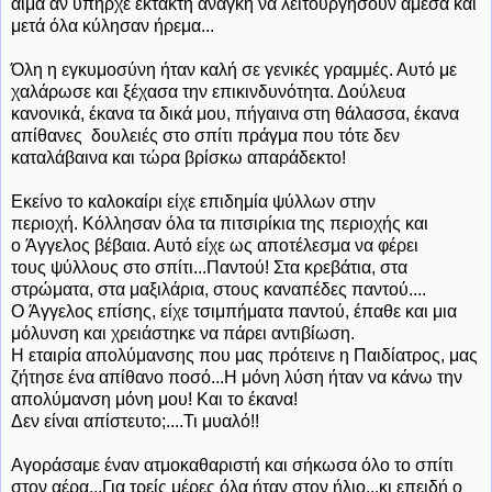
αίμα αν υπήρχε έκτακτη ανάγκη να λειτουργήσουν άμεσα και
μετά όλα κύλησαν ήρεμα...
Όλη η εγκυμοσύνη ήταν καλή σε γενικές γραμμές. Αυτό με
χαλάρωσε και ξέχασα την επικινδυνότητα. Δούλευα
κανονικά, έκανα τα δικά μου, πήγαινα στη θάλασσα, έκανα
απίθανες δουλειές στο σπίτι πράγμα που τότε δεν
καταλάβαινα και τώρα βρίσκω απαράδεκτο!
Εκείνο το καλοκαίρι είχε επιδημία ψύλλων στην
περιοχή. Κόλλησαν όλα τα πιτσιρίκια της περιοχής και
ο Άγγελος βέβαια. Αυτό είχε ως αποτέλεσμα να φέρει
τους ψύλλους στο σπίτι...Παντού! Στα κρεβάτια, στα
στρώματα, στα μαξιλάρια, στους καναπέδες παντού....
Ο Άγγελος επίσης, είχε τσιμπήματα παντού, έπαθε και μια
μόλυνση και χρειάστηκε να πάρει αντιβίωση.
Η εταιρία απολύμανσης που μας πρότεινε η Παιδίατρος, μας
ζήτησε ένα απίθανο ποσό...Η μόνη λύση ήταν να κάνω την
απολύμανση μόνη μου! Και το έκανα!
Δεν είναι απίστευτο;....Τι μυαλό!!
Αγοράσαμε έναν ατμοκαθαριστή και σήκωσα όλο το σπίτι
στον αέρα...Για τρείς μέρες όλα ήταν στον ήλιο...κι επειδή ο