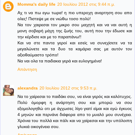
Momma's daily life
20 Ιουλίου 2012 στις 9:44 π.μ.
Αχ τι να πω εγω τωρα! η πιο υπεροχη αναρτηση σου απο
ολες! Πιστεψε με σε νιώθω τοσο πολύ!
Να τον χαιρεσαι τον μικρο σου μαχητή και να ναι αυτή η
μονη σοβαρή μάχη της ζωής του, αυτή που την έδωσε και
την κέρδισε και με το παραπάνω!!
Και να στε παντα γεροί και εσείς να συνεχίσετε να τα
μεγαλώνετε και τα δυο τα καμάρια σας με αυτόν τον
αξιοθαύμαστο τρόπο!
Να ναι ολα τα παιδακια γερά και ευλογημένα!
Απάντηση
alexandra
20 Ιουλίου 2012 στις 9:53 π.μ.
Να το χαίρεσαι το παιδάκι σου, να είναι γερός και καλότυχος.
Πολύ όμορφη η ανάρτηση σου και μπορώ να σου
εξομολογηθώ οτι με άγχωσες λίγο γιατί είμαι και εγώ έγκυος
4 μηνών και περνάνε διάφορα απο το μυαλό μου συνέχεια.
Χρόνια του πολλά και πάλι και να χαίρεσαι και την υπόλοιπη
γλυκιά οικογένεια σου.
Απάντηση