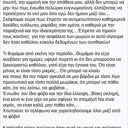
σιωπή, την εμμονή και την απάθεια μου, αλλά δεν μπορώ να
μην πω πως ένιωθα πελώρια ευγνωμοσύνη, ελπίζοντας να
προσέχουν το νινί μου όσο εγώ δεν ήμουν μαζί του....
Σκέφτομαι τώρα πως έπρεπε να αντιμετωπίσουν καθημερινά
δεκάδες ευάλωτες μαμάδες σαν εμένα, η καθεμιά με την
παραξενιά και την ιδιαιτερότητα της…Έπρεπε να τηρούν
τους κανόνες για την ασφάλεια των μωρών κι αυτό σίγουρα
δεν ήταν καθόλου εύκολο δεδομένων των συνθηκών!
Τι θυμάμαι από εκείνη την περίοδο...Θυμάμαι ότι είχα
ανεβάσει για ημέρες υψηλό πυρετό κι ότι δεν μπορούσα να
ξεκουραστώ καθόλου, γιατί είχα την έγνοια του. Ότι είναι
μόνος κι είναι τόσο μικρός... Ότι μπορεί να κλαίει
και ποιος θα τον πάρει αγκαλιά σε μια βάρδια με τόσο λίγο
προσωπικό και τόσα πολλά μωράκια, ότι μπορεί να πάθει
κάτι, ότι του λείπω, οτι φοβάται...
Ένιωθα
τον ίδιο φόβο και την ίδια έλλειψη...Βίαιη σκληρή,
ένα κενό κι ένα χέρι να μου σφίγγει το στομάχι!! Να είναι
γερός, να είναι καλά, μην πάθει κάτι....
Χτυπούσε το τηλέφωνο και χοροπηδούσαμε όλοι μαζί από
το φόβο!
Κατάλαβα πόσο πολύτιμο ήταν αυτό το μικρό και σκέφτηκα