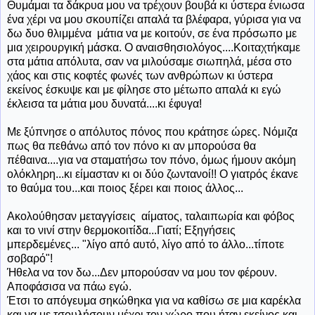
Θυμάμαι τα δάκρυα μου να τρέχουν βουβά κι ύστερα ένιωσα
ένα χέρι να μου σκουπίζει απαλά τα βλέφαρα, γύρισα για να
δω δυο θλιμμένα μάτια να με κοιτούν, σε ένα πρόσωπο με
μια χειρουργική μάσκα. Ο αναισθησιολόγος....Κοιταχτήκαμε
στα μάτια απόλυτα, σαν να μιλούσαμε σιωπηλά, μέσα στο
χάος και στις κοφτές φωνές των ανθρώπων κι ύστερα
εκείνος έσκυψε και με φίλησε στο μέτωπο απαλά κι εγώ
έκλεισα τα μάτια μου δυνατά....κι έφυγα!
Με ξύπνησε ο απόλυτος πόνος που κράτησε ώρες. Νόμιζα
πως θα πεθάνω από τον πόνο κι αν μπορούσα θα
πέθαινα....για να σταματήσω τον πόνο, όμως ήμουν ακόμη
ολόκληρη...κι είμασταν κι οι δύο ζωντανοί!! Ο γιατρός έκανε
το θαύμα του...και ποιος ξέρει και ποιος άλλος...
Ακολούθησαν μεταγγίσεις αίματος, ταλαιπωρία και φόβος
και το νινί στην θερμοκοιτίδα...Γιατί; Εξηγήσεις
μπερδεμένες... "λίγο από αυτό, λίγο από το άλλο...τίποτε
σοβαρό"!
Ήθελα να τον δω...Δεν μπορούσαν να μου τον φέρουν.
Αποφάσισα να πάω εγώ.
Έτσι
το απόγευμα σηκώθηκα για να καθίσω σε μια καρέκλα
και να με τσουλήσουν μέχρι τον χώρο που ήταν εκείνος και