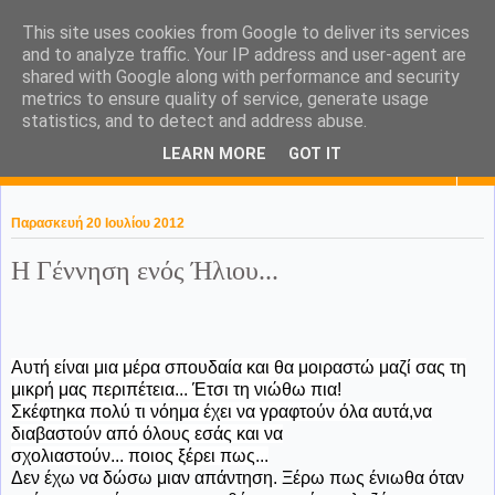
This site uses cookies from Google to deliver its services
KaPa. Me without you...tea
and to analyze traffic. Your IP address and user-agent are
shared with Google along with performance and security
without a biscuit!
metrics to ensure quality of service, generate usage
statistics, and to detect and address abuse.
LEARN MORE
GOT IT
▼
Παρασκευή 20 Ιουλίου 2012
Η Γέννηση ενός Ήλιου...
Αυτή είναι μια μέρα σπουδαία και θα μοιραστώ μαζί σας τη
μικρή μας περιπέτεια... Έτσι τη νιώθω πια!
Σκέφτηκα πολύ τι νόημα έχει να γραφτούν όλα αυτά,να
διαβαστούν από όλους εσάς και να
σχολιαστούν... ποιος ξέρει πως...
Δεν έχω να δώσω μιαν απάντηση. Ξέρω πως ένιωθα όταν