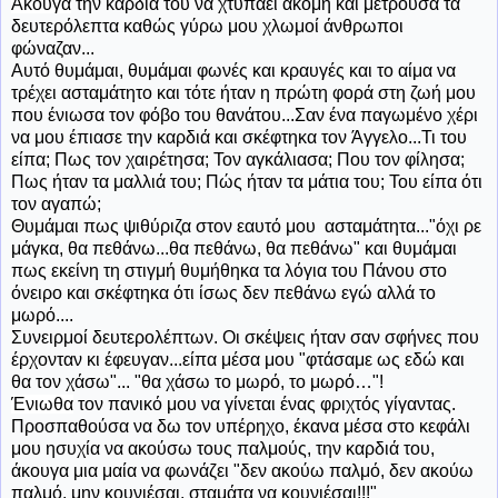
Άκουγα
την καρδιά του να χτυπάει ακόμη και μετρούσα τα
δευτερόλεπτα καθώς γύρω μου χλωμοί άνθρωποι
φώναζαν...
Αυτό θυμάμαι, θυμάμαι φωνές και κραυγές και το αίμα να
τρέχει ασταμάτητο και τότε ήταν η πρώτη φορά στη ζωή μου
που ένιωσα τον φόβο του θανάτου...Σαν ένα παγωμένο χέρι
να μου έπιασε την καρδιά και σκέφτηκα τον Άγγελο...Τι του
είπα; Πως τον χαιρέτησα; Τον αγκάλιασα; Που τον φίλησα;
Πως ήταν τα μαλλιά του; Πώς ήταν τα μάτια του; Του είπα ότι
τον αγαπώ;
Θυμάμαι πως ψιθύριζα στον εαυτό μου ασταμάτητα..."όχι ρε
μάγκα, θα πεθάνω...θα πεθάνω, θα πεθάνω" και θυμάμαι
πως εκείνη τη στιγμή θυμήθηκα τα λόγια του Πάνου στο
όνειρο και σκέφτηκα ότι ίσως δεν πεθάνω εγώ αλλά το
μωρό....
Συνειρμοί δευτερολέπτων. Οι σκέψεις ήταν σαν σφήνες που
έρχονταν κι έφευγαν...είπα μέσα μου "φτάσαμε ως εδώ και
θα τον χάσω"... "θα χάσω το μωρό, το μωρό…"!
Ένιωθα
τον πανικό μου να γίνεται ένας φριχτός γίγαντας.
Προσπαθούσα να δω τον υπέρηχο, έκανα μέσα στο κεφάλι
μου ησυχία να ακούσω τους παλμούς, την καρδιά του,
άκουγα μια μαία να φωνάζει "δεν ακούω παλμό, δεν ακούω
παλμό, μην κουνιέσαι, σταμάτα να κουνιέσαι!!!"