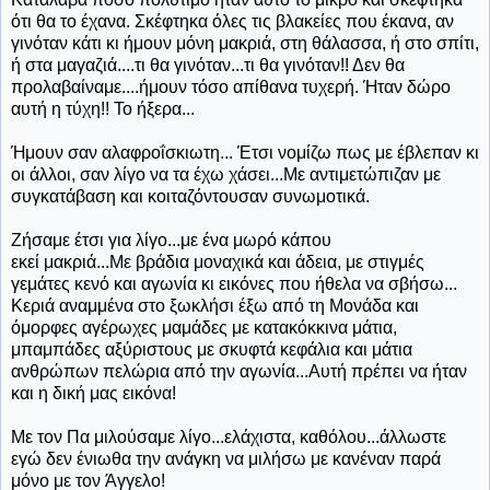
ότι θα το έχανα. Σκέφτηκα όλες τις βλακείες που έκανα, αν
γινόταν κάτι κι ήμουν μόνη μακριά, στη θάλασσα, ή στο σπίτι,
ή στα μαγαζιά....τι θα γινόταν...τι θα γινόταν!! Δεν θα
προλαβαίναμε....ήμουν τόσο απίθανα τυχερή. Ήταν δώρο
αυτή η τύχη!! Το ήξερα...
Ήμουν
σαν αλαφροΐσκιωτη... Έτσι νομίζω πως με έβλεπαν κι
οι άλλοι, σαν λίγο να τα έχω χάσει...Με αντιμετώπιζαν με
συγκατάβαση και κοιταζόντουσαν συνωμοτικά.
Ζήσαμε έτσι για λίγο...με ένα μωρό κάπου
εκεί μακριά...Με βράδια μοναχικά και άδεια, με στιγμές
γεμάτες κενό και αγωνία κι εικόνες που ήθελα να σβήσω...
Κεριά αναμμένα στο ξωκλήσι έξω από τη Μονάδα και
όμορφες αγέρωχες μαμάδες με κατακόκκινα μάτια,
μπαμπάδες αξύριστους με σκυφτά κεφάλια και μάτια
ανθρώπων πελώρια από την αγωνία...Αυτή πρέπει να ήταν
και η δική μας εικόνα!
Με τον Πα μιλούσαμε λίγο...ελάχιστα, καθόλου...άλλωστε
εγώ δεν ένιωθα την ανάγκη να μιλήσω με κανέναν παρά
μόνο με τον Άγγελο!